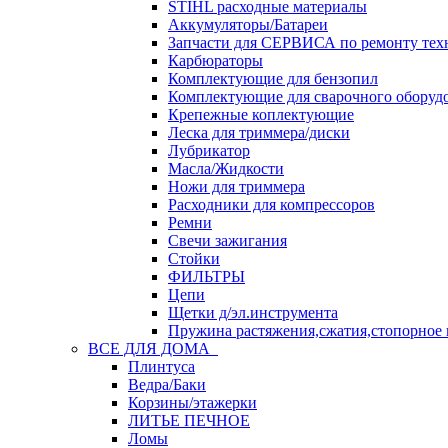
STIHL расходные материалы
Аккумуляторы/Батареи
Запчасти для СЕРВИСА по ремонту тех
Карбюраторы
Комплектующие для бензопил
Комплектующие для сварочного оборуд
Крепежные коплектующие
Леска для триммера/диски
Лубрикатор
Масла/Жидкости
Ножи для триммера
Расходники для компрессоров
Ремни
Свечи зажигания
Стойки
ФИЛЬТРЫ
Цепи
Щетки д/эл.инструмента
Пружина растяжения,сжатия,стопорное 
ВСЕ ДЛЯ ДОМА
Плинтуса
Ведра/Баки
Корзины/этажерки
ЛИТЬЕ ПЕЧНОЕ
Ломы