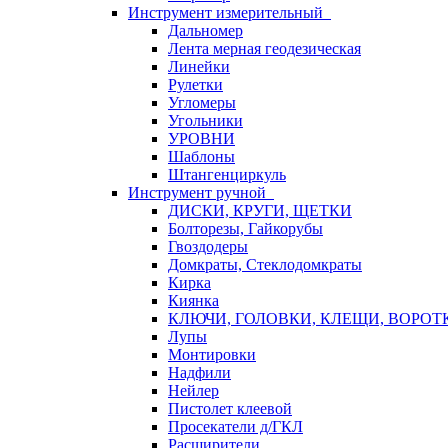
Инструмент измерительный
Дальномер
Лента мерная геодезическая
Линейки
Рулетки
Угломеры
Угольники
УРОВНИ
Шаблоны
Штангенциркуль
Инструмент ручной
ДИСКИ, КРУГИ, ЩЕТКИ
Болторезы, Гайкорубы
Гвоздодеры
Домкраты, Стеклодомкраты
Кирка
Киянка
КЛЮЧИ, ГОЛОВКИ, КЛЕЩИ, ВОРОТ
Лупы
Монтировки
Надфили
Нейлер
Пистолет клеевой
Просекатели д/ГКЛ
Расширители