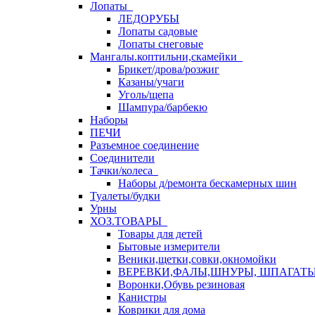
Лопаты
ЛЕДОРУБЫ
Лопаты садовые
Лопаты снеговые
Мангалы.коптильни,скамейки
Брикет/дрова/розжиг
Казаны/учаги
Уголь/щепа
Шампура/барбекю
Наборы
ПЕЧИ
Разъемное соединение
Соединители
Тачки/колеса
Наборы д/ремонта бескамерных шин
Туалеты/будки
Урны
ХОЗ.ТОВАРЫ
Товары для детей
Бытовые измерители
Веники,щетки,совки,окномойки
ВЕРЕВКИ,ФАЛЫ,ШНУРЫ, ШПАГАТ
Воронки,Обувь резиновая
Канистры
Коврики для дома