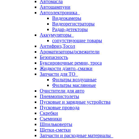
Автомасла
Автошампуни
Автоэлектроника
Видеокамеры
Видеорегистраторы
Радар-детекторы
Аккумуляторы
сопутствующие товары
Антифриз,Тосол
Ароматизаторы/освежители
Безопасность
Буксировочные ремни, троса
Жидкости д/авто.,смазки
Запчасти для ТО
Фильтры воздушные
Фильтры маслянные
Очистители для авто
Пневмопистолеты
Пусковые и зарядные устройства
Пусковые провода
Скребки
Съемники
Шпильковерты
Щетки-сметки
Запчасти и расходные материалы