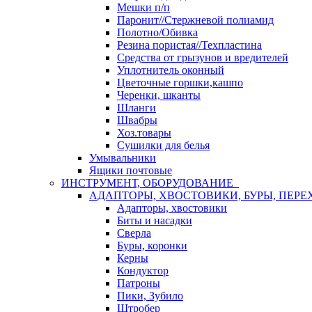
Мешки п/п
Паронит//Стержневой полиамид
Полотно/Обивка
Резина пористая//Техпластина
Средства от грызунов и вредителей
Уплотнитель оконный
Цветочные горшки,кашпо
Черенки, шканты
Шланги
Швабры
Хоз.товары
Сушилки для белья
Умывальники
Ящики почтовые
ИНСТРУМЕНТ, ОБОРУДОВАНИЕ
АДАПТОРЫ, ХВОСТОВИКИ, БУРЫ, ПЕРЕ
Адапторы, хвостовики
Биты и насадки
Сверла
Буры, коронки
Керны
Кондуктор
Патроны
Пики, Зубило
Штробер