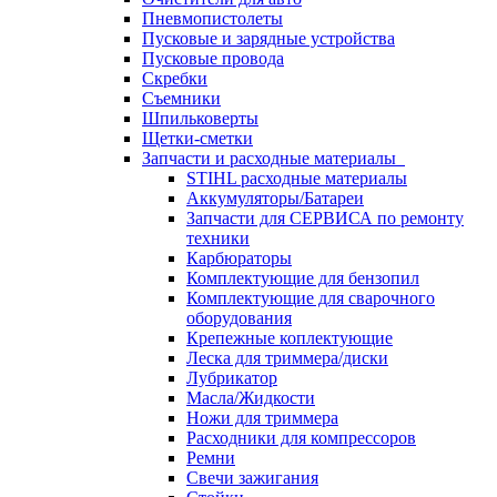
Пневмопистолеты
Пусковые и зарядные устройства
Пусковые провода
Скребки
Съемники
Шпильковерты
Щетки-сметки
Запчасти и расходные материалы
STIHL расходные материалы
Аккумуляторы/Батареи
Запчасти для СЕРВИСА по ремонту
техники
Карбюраторы
Комплектующие для бензопил
Комплектующие для сварочного
оборудования
Крепежные коплектующие
Леска для триммера/диски
Лубрикатор
Масла/Жидкости
Ножи для триммера
Расходники для компрессоров
Ремни
Свечи зажигания