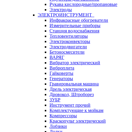
Рукава кислородные/пропановые
Электроды
ЭЛЕКТРОИНСТРУМЕНТ
Инфракрасные обогреватели
Измерительные приборы
Станция водоснабжения
Тепловентиляторы
Электроконвекторы
Электродвигатели
Бетоносмесители
ВАРЯГ
Вибратор электрический
Виброплита
Гайковерты
Генераторы
Гравировальная машина
Дрель электрическая
Дровокол, Штроборез
ЗУБР
Инструмент прочий
Комплектующие к мойкам
Компрессоры
Краскопульт электрический
Лобзики
Лодки