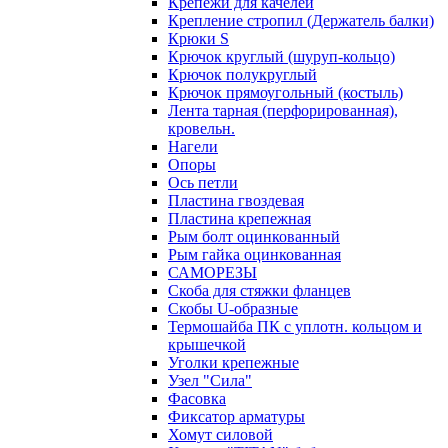
Крепежи для качелей
Крепление стропил (Держатель балки)
Крюки S
Крючок круглый (шуруп-кольцо)
Крючок полукруглый
Крючок прямоугольный (костыль)
Лента тарная (перфорированная),
кровельн.
Нагели
Опоры
Ось петли
Пластина гвоздевая
Пластина крепежная
Рым болт оцинкованный
Рым гайка оцинкованная
САМОРЕЗЫ
Скоба для стяжки фланцев
Скобы U-образные
Термошайба ПК с уплотн. кольцом и
крышечкой
Уголки крепежные
Узел "Сила"
Фасовка
Фиксатор арматуры
Хомут силовой