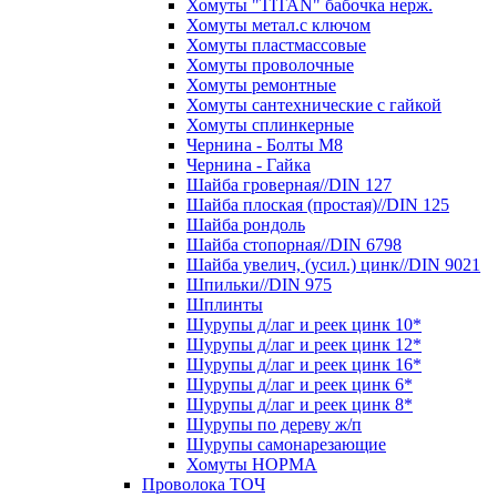
Хомуты "TITAN" бабочка нерж.
Хомуты метал.с ключом
Хомуты пластмассовые
Хомуты проволочные
Хомуты ремонтные
Хомуты сантехнические с гайкой
Хомуты сплинкерные
Чернина - Болты М8
Чернина - Гайка
Шайба гроверная//DIN 127
Шайба плоская (простая)//DIN 125
Шайба рондоль
Шайба стопорная//DIN 6798
Шайба увелич, (усил.) цинк//DIN 9021
Шпильки//DIN 975
Шплинты
Шурупы д/лаг и реек цинк 10*
Шурупы д/лаг и реек цинк 12*
Шурупы д/лаг и реек цинк 16*
Шурупы д/лаг и реек цинк 6*
Шурупы д/лаг и реек цинк 8*
Шурупы по дереву ж/п
Шурупы самонарезающие
Хомуты НОРМА
Проволока ТОЧ