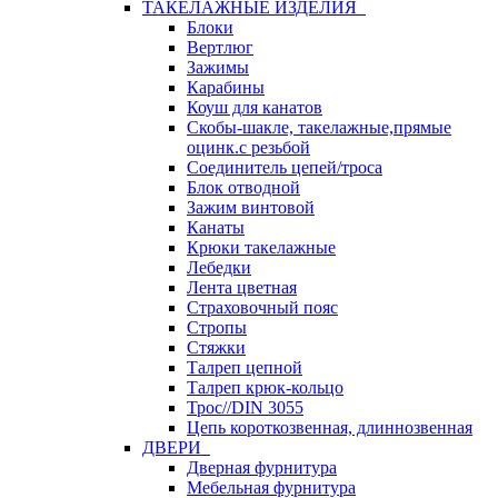
ТАКЕЛАЖНЫЕ ИЗДЕЛИЯ
Блоки
Вертлюг
Зажимы
Карабины
Коуш для канатов
Скобы-шакле, такелажные,прямые
оцинк.с резьбой
Соединитель цепей/троса
Блок отводной
Зажим винтовой
Канаты
Крюки такелажные
Лебедки
Лента цветная
Страховочный пояс
Стропы
Стяжки
Талреп цепной
Талреп крюк-кольцо
Трос//DIN 3055
Цепь короткозвенная, длиннозвенная
ДВЕРИ
Дверная фурнитура
Мебельная фурнитура