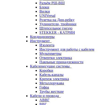
Разъём РШ-ВШ
Блоки
Вилки
UNIVersal
Розетка на Дин-рейку
Удлинители, тройники
Штепсельное гнездо
STEKKER - КАТРИН
Кондиционеры
Инструмент
Изолента
Инструмент для работы с кабелем
Мультиметры
Отвертки электрика
Паяльные принадлежности
Кабеленесущие системы
Коробки
Кабель-каналы
Крепеж электрика
Металлорукава
Гофра
Трубы жесткие
Кабели и провода
АВВГ
ВВГ