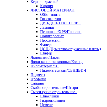
Кирпич красный
Кирпич
ЛИСТОВОЙ МАТЕРИАЛ
OSB - плита
Гипсокартон
ДВП/ДСП/ТЕКСТОЛИТ
Ламинат
Пенопласт/XPS/Поролон
Поликарбонат
Профнастил
Фанера
ЦСП (Цементно-стружечные плиты)
Шифер
Льноватин/Пакля
Люки канализационные/Кольцо
Пиломатериалы
Пиломатериалы/СЕНДВИЧ
Подвесы
Профили
Сайдинг
Скобы строительные/Штыри
Смеси сухие строительные
Шпаклевки
Гидроизоляция
Цемент