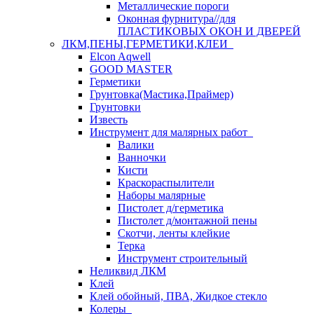
Металлические пороги
Оконная фурнитура//для
ПЛАСТИКОВЫХ ОКОН И ДВЕРЕЙ
ЛКМ,ПЕНЫ,ГЕРМЕТИКИ,КЛЕИ
Elcon Aqwell
GOOD MASTER
Герметики
Грунтовка(Мастика,Праймер)
Грунтовки
Известь
Инструмент для малярных работ
Валики
Ванночки
Кисти
Краскораспылители
Наборы малярные
Пистолет д/герметика
Пистолет д/монтажной пены
Скотчи, ленты клейкие
Терка
Инструмент строительный
Неликвид ЛКМ
Клей
Клей обойный, ПВА, Жидкое стекло
Колеры