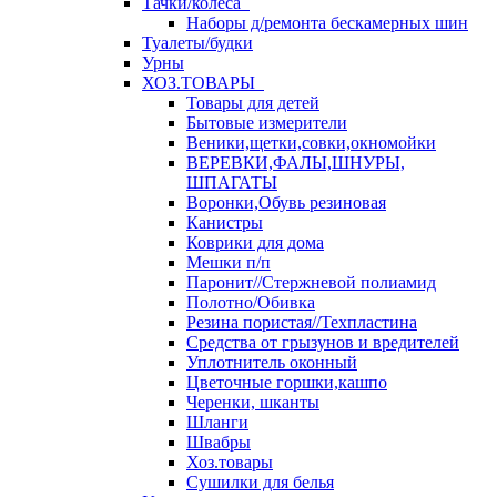
Тачки/колеса
Наборы д/ремонта бескамерных шин
Туалеты/будки
Урны
ХОЗ.ТОВАРЫ
Товары для детей
Бытовые измерители
Веники,щетки,совки,окномойки
ВЕРЕВКИ,ФАЛЫ,ШНУРЫ,
ШПАГАТЫ
Воронки,Обувь резиновая
Канистры
Коврики для дома
Мешки п/п
Паронит//Стержневой полиамид
Полотно/Обивка
Резина пористая//Техпластина
Средства от грызунов и вредителей
Уплотнитель оконный
Цветочные горшки,кашпо
Черенки, шканты
Шланги
Швабры
Хоз.товары
Сушилки для белья