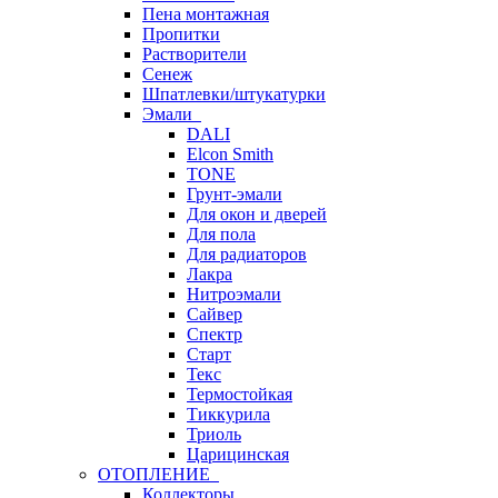
Пена монтажная
Пропитки
Растворители
Сенеж
Шпатлевки/штукатурки
Эмали
DALI
Elcon Smith
TONE
Грунт-эмали
Для окон и дверей
Для пола
Для радиаторов
Лакра
Нитроэмали
Сайвер
Спектр
Старт
Текс
Термостойкая
Тиккурила
Триоль
Царицинская
ОТОПЛЕНИЕ
Коллекторы