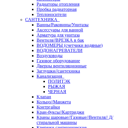
Радиаторы отопления
Пробка радиаторная
Теплоносители
САНТЕХНИКА
Ванны/Раковины/Унитазы
Аксессуары для ванной
Арматура для унитаза
Вентиля//ВРЕЗКА в бак
ВОДОМЕРЫ (счетчики водяные)
ВОДОНАГРЕВАТЕЛИ
Воздуховоды
Газовое оборудование
Дверцы вентиляционные
Заглушки//сантехника
Канализация
ПОЛИТЭК
РЫЖАЯ
ЧЕРНАЯ
Клапан
Кольцо//Манжета
Контргайки
Кран-буксы//Картриджи
Краны шаровые//Газовые//Вентиля// Д/
стиральной машины
Крепежи сантехнические