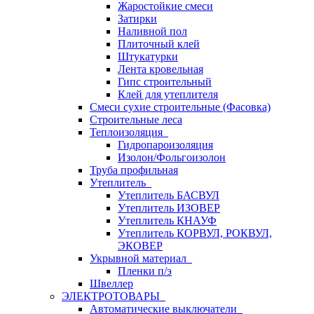
Жаростойкие смеси
Затирки
Наливной пол
Плиточный клей
Штукатурки
Лента кровельная
Гипс строительный
Клей для утеплителя
Смеси сухие строительные (Фасовка)
Строительные леса
Теплоизоляция
Гидропароизоляция
Изолон/Фольгоизолон
Труба профильная
Утеплитель
Утеплитель БАСВУЛ
Утеплитель ИЗОВЕР
Утеплитель КНАУФ
Утеплитель КОРВУЛ, РОКВУЛ,
ЭКОВЕР
Укрывной материал
Пленки п/э
Швеллер
ЭЛЕКТРОТОВАРЫ
Автоматические выключатели