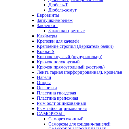
Дюбель-Т
Дюбель-хомут
Евровинты
Заглушки//крепеж
Заклепки
Заклепки цветные
Кляймеры
Крепежи для качелей
Крепление стропил (Держатель балки)
Крюки S
Крючок круглый (шуруп-кольцо)
Крючок полукруглый
Крючок прямоугольный (костыль)
Лента тарная (перфорированная), кровельн.
Нагели
Опоры
Ось петли
Пластина гвоздевая
Пластина крепежная
Рым болт оцинкованный
Рым гайка оцинкованная
САМОРЕЗЫ
Саморез оконный
Саморезы для сэндвич-панелей