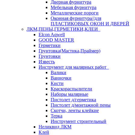
Дверная фурнитура
Мебельная фурнитура
Металлические пороги
Оконная фурнитура//для
ПЛАСТИКОВЫХ ОКОН И ДВЕРЕЙ
ЛКМ,ПЕНЫ,ГЕРМЕТИКИ,КЛЕИ
Elcon Aqwell
GOOD MASTER
Герметики
Грунтовка(Мастика,Праймер)
Грунтовки
Известь
Инструмент для малярных работ
Валики
Ванночки
Кисти
Краскораспылители
Наборы малярные
Пистолет д/герметика
Пистолет д/монтажной пены
Скотчи, ленты клейкие
Терка
Инструмент строительный
Неликвид ЛКМ
Клей