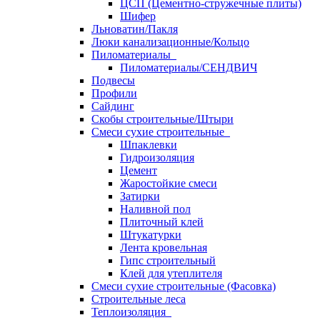
ЦСП (Цементно-стружечные плиты)
Шифер
Льноватин/Пакля
Люки канализационные/Кольцо
Пиломатериалы
Пиломатериалы/СЕНДВИЧ
Подвесы
Профили
Сайдинг
Скобы строительные/Штыри
Смеси сухие строительные
Шпаклевки
Гидроизоляция
Цемент
Жаростойкие смеси
Затирки
Наливной пол
Плиточный клей
Штукатурки
Лента кровельная
Гипс строительный
Клей для утеплителя
Смеси сухие строительные (Фасовка)
Строительные леса
Теплоизоляция