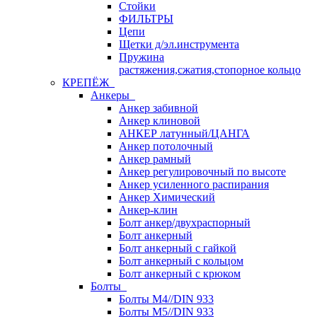
Стойки
ФИЛЬТРЫ
Цепи
Щетки д/эл.инструмента
Пружина
растяжения,сжатия,стопорное кольцо
КРЕПЁЖ
Анкеры
Анкер забивной
Анкер клиновой
АНКЕР латунный/ЦАНГА
Анкер потолочный
Анкер рамный
Анкер регулировочный по высоте
Анкер усиленного распирания
Анкер Химический
Анкер-клин
Болт анкер/двухраспорный
Болт анкерный
Болт анкерный с гайкой
Болт анкерный с кольцом
Болт анкерный с крюком
Болты
Болты М4//DIN 933
Болты М5//DIN 933