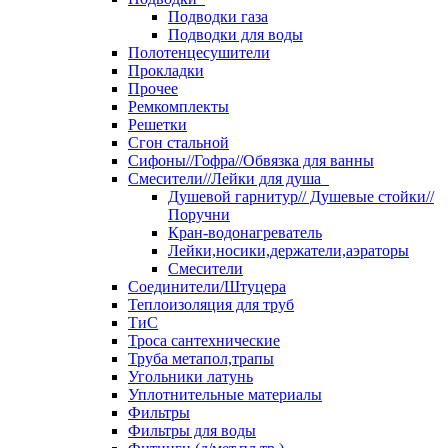
Подводки газа
Подводки для воды
Полотенцесушители
Прокладки
Прочее
Ремкомплекты
Решетки
Сгон стальной
Сифоны//Гофра//Обвязка для ванны
Смесители//Лейки для душа
Душевой гарнитур// Душевые стойки//
Поручни
Кран-водонагреватель
Лейки,носики,держатели,аэраторы
Смесители
Соединители/Штуцера
Теплоизоляция для труб
ТиС
Троса сантехнические
Труба метапол,трапы
Угольники латунь
Уплотнительные материалы
Фильтры
Фильтры для воды