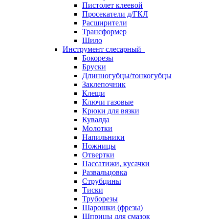
Пистолет клеевой
Просекатели д/ГКЛ
Расширители
Трансформер
Шило
Инструмент слесарный
Бокорезы
Бруски
Длинногубцы/тонкогубцы
Заклепочник
Клещи
Ключи газовые
Крюки для вязки
Кувалда
Молотки
Напильники
Ножницы
Отвертки
Пассатижи, кусачки
Развальцовка
Струбцины
Тиски
Труборезы
Шарошки (фрезы)
Шприцы для смазок