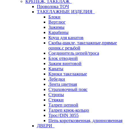
КРЕПЕЖ, ТАКЕЛАЖ
Проволока ТОЧ
ТАКЕЛАЖНЫЕ ИЗДЕЛИЯ
Блоки
Вертлюг
Зажимы
Карабины
Коуш для канатов
Скобы-шакле, такелажные,прямые
оцинк.с резьбой
Соединитель цепей/троса
Блок отводной
Зажим винтовой
Канаты
Крюки такелажные
Лебедки
Лента цветная
Страховочный пояс
Стропы
Стяжки
Талреп цепной
Талреп крюк-кольцо
Трос//DIN 3055
Цепь короткозвенная, длиннозвенная
ДВЕРИ