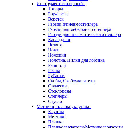
Инструмент столярный
Топоры
Бор-фрезы
Верстак
Гвозди д/пневмостеплера
Гвозди для мебельного степлера
Гвозди для пневматического нейлера
Карандаши
Лезвия
Ножи
Ножовки
Полотна, Пилки для лобзика
Рашпили
Резцы
Рубанки
Скобы, Скобоудалители
Стамески
Стеклорезы
Степлеры
Стусло
Метчики, плашки, клуппы
Клуппы
Метчики
Плашка
Плашкодержатели/Метчикодержатели