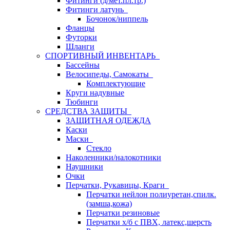
Фитинги (д/мет.пл.тр.)
Фитинги латунь
Бочонок/ниппель
Фланцы
Футорки
Шланги
СПОРТИВНЫЙ ИНВЕНТАРЬ
Бассейны
Велосипеды, Самокаты
Комплектующие
Круги надувные
Тюбинги
СРЕДСТВА ЗАЩИТЫ
ЗАЩИТНАЯ ОДЕЖДА
Каски
Маски
Стекло
Наколенники/налокотники
Наушники
Очки
Перчатки, Рукавицы, Краги
Перчатки нейлон полиуретан,спилк.
(замша,кожа)
Перчатки резиновые
Перчатки х/б с ПВХ, латекс,шерсть