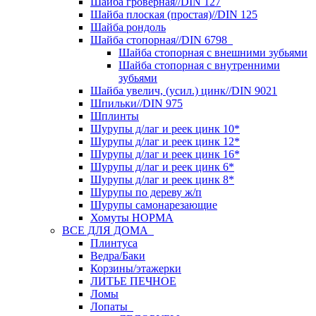
Шайба гроверная//DIN 127
Шайба плоская (простая)//DIN 125
Шайба рондоль
Шайба стопорная//DIN 6798
Шайба стопорная с внешними зубьями
Шайба стопорная с внутренними
зубьями
Шайба увелич, (усил.) цинк//DIN 9021
Шпильки//DIN 975
Шплинты
Шурупы д/лаг и реек цинк 10*
Шурупы д/лаг и реек цинк 12*
Шурупы д/лаг и реек цинк 16*
Шурупы д/лаг и реек цинк 6*
Шурупы д/лаг и реек цинк 8*
Шурупы по дереву ж/п
Шурупы самонарезающие
Хомуты НОРМА
ВСЕ ДЛЯ ДОМА
Плинтуса
Ведра/Баки
Корзины/этажерки
ЛИТЬЕ ПЕЧНОЕ
Ломы
Лопаты