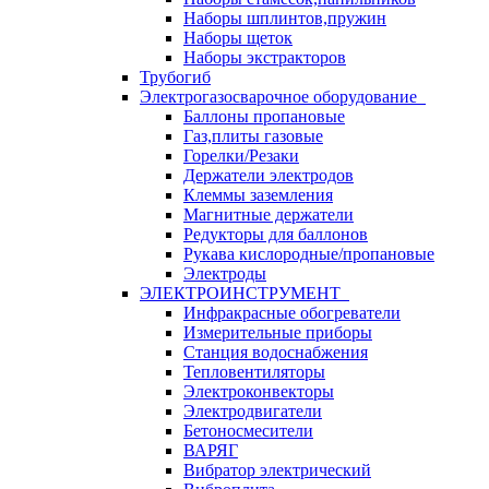
Наборы шплинтов,пружин
Наборы щеток
Наборы экстракторов
Трубогиб
Электрогазосварочное оборудование
Баллоны пропановые
Газ,плиты газовые
Горелки/Резаки
Держатели электродов
Клеммы заземления
Магнитные держатели
Редукторы для баллонов
Рукава кислородные/пропановые
Электроды
ЭЛЕКТРОИНСТРУМЕНТ
Инфракрасные обогреватели
Измерительные приборы
Станция водоснабжения
Тепловентиляторы
Электроконвекторы
Электродвигатели
Бетоносмесители
ВАРЯГ
Вибратор электрический