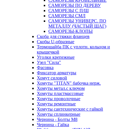
САМОРЕЗЫ КРОВЕЛЬНЫЕ
САМОРЕЗЫ ПО ДЕРЕВУ
САМОРЕЗЫ С П/Ш
САМОРЕЗЫ СМЛ
САМОРЕЗЫ УНИВЕРС. ПО
МЕТАЛЛУ (ЧАСТЫЙ ШАГ)
САМОРЕЗЫ-КЛОПЫ
Скоба для стяжки фланцев
Скобы U-образные
Термошайба ПК с уплотн. кольцом и
крышечкой
Уголки крепежные
Узел "Сила"
Фасовка
Фиксатор арматуры
Хомут силовой
Хомуты "TITAN" бабочка нерж.
Хомуты метал.с ключом
Хомуты пластмассовые
Хомуты проволочные
Хомуты ремонтные
Хомуты сантехнические с гайкой
Хомуты сплинкерные
Чернина - Болты М8
Чернина - Гайка