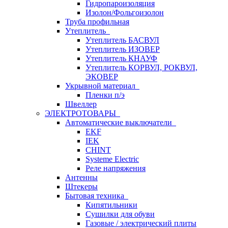
Гидропароизоляция
Изолон/Фольгоизолон
Труба профильная
Утеплитель
Утеплитель БАСВУЛ
Утеплитель ИЗОВЕР
Утеплитель КНАУФ
Утеплитель КОРВУЛ, РОКВУЛ,
ЭКОВЕР
Укрывной материал
Пленки п/э
Швеллер
ЭЛЕКТРОТОВАРЫ
Автоматические выключатели
EKF
IEK
CHINT
Systeme Electric
Реле напряжения
Антенны
Штекеры
Бытовая техника
Кипятильники
Сушилки для обуви
Газовые / электрический плиты