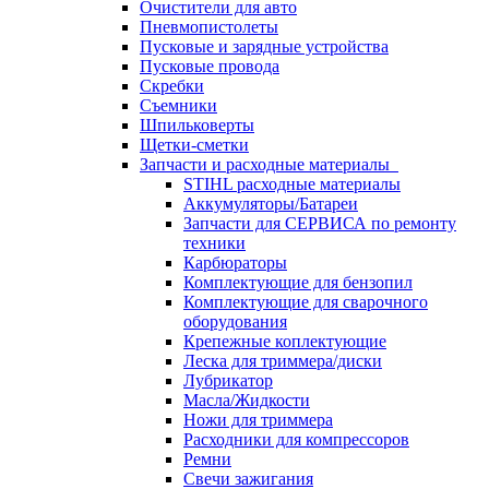
Очистители для авто
Пневмопистолеты
Пусковые и зарядные устройства
Пусковые провода
Скребки
Съемники
Шпильковерты
Щетки-сметки
Запчасти и расходные материалы
STIHL расходные материалы
Аккумуляторы/Батареи
Запчасти для СЕРВИСА по ремонту
техники
Карбюраторы
Комплектующие для бензопил
Комплектующие для сварочного
оборудования
Крепежные коплектующие
Леска для триммера/диски
Лубрикатор
Масла/Жидкости
Ножи для триммера
Расходники для компрессоров
Ремни
Свечи зажигания