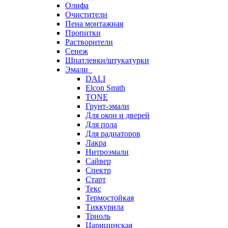
Олифа
Очистители
Пена монтажная
Пропитки
Растворители
Сенеж
Шпатлевки/штукатурки
Эмали
DALI
Elcon Smith
TONE
Грунт-эмали
Для окон и дверей
Для пола
Для радиаторов
Лакра
Нитроэмали
Сайвер
Спектр
Старт
Текс
Термостойкая
Тиккурила
Триоль
Царицинская