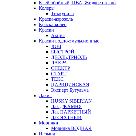
Клей обойный, ПВА, Жидкое стекло
Колеры
Тиккурила
Краска-аэрозоль
Краска-колер
Краски
Акция
Краски водно-эмульсионные
JOBI
БЫСТРОЙ
ДЕОЛЬ,ТРИОЛЬ
ЛАКРА
СПЕКТР
СТАРТ
ТЕКС
ЦАРИЦИНСКАЯ
Эксперт Бугульма
Лаки
HUSKY SIBERIAN
Лак д/КАМНЯ
Лак ПАРКЕТНЫЙ
Лак ЯХТНЫЙ
Морилки
Морилка ВОДНАЯ
Неомид