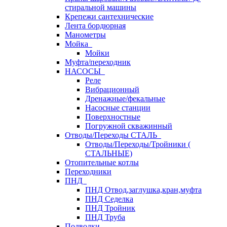
стиральной машины
Крепежи сантехнические
Лента бордюрная
Манометры
Мойка
Мойки
Муфта/переходник
НАСОСЫ
Реле
Вибрационный
Дренажные/фекальные
Насосные станции
Поверхностные
Погружной скважинный
Отводы/Переходы СТАЛЬ
Отводы/Переходы/Тройники (
СТАЛЬНЫЕ)
Отопительные котлы
Переходники
ПНД
ПНД Отвод,заглушка,кран,муфта
ПНД Седелка
ПНД Тройник
ПНД Труба
Подводки