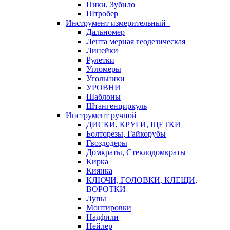
Пики, Зубило
Штробер
Инструмент измерительный
Дальномер
Лента мерная геодезическая
Линейки
Рулетки
Угломеры
Угольники
УРОВНИ
Шаблоны
Штангенциркуль
Инструмент ручной
ДИСКИ, КРУГИ, ЩЕТКИ
Болторезы, Гайкорубы
Гвоздодеры
Домкраты, Стеклодомкраты
Кирка
Киянка
КЛЮЧИ, ГОЛОВКИ, КЛЕЩИ,
ВОРОТКИ
Лупы
Монтировки
Надфили
Нейлер