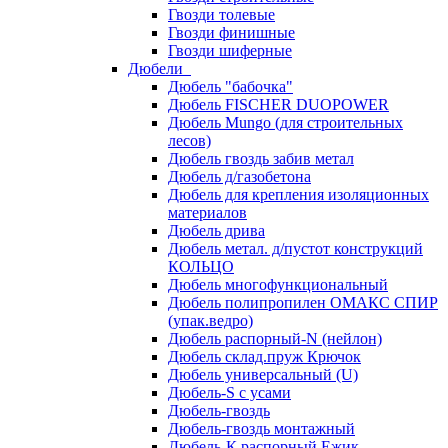
Гвозди толевые
Гвозди финишные
Гвозди шиферные
Дюбели
Дюбель "бабочка"
Дюбель FISCHER DUOPOWER
Дюбель Mungo (для строительных
лесов)
Дюбель гвоздь забив метал
Дюбель д/газобетона
Дюбель для крепления изоляционных
материалов
Дюбель дрива
Дюбель метал. д/пустот конструкций
КОЛЬЦО
Дюбель многофункциональный
Дюбель полипропилен ОМАКС СПИР
(упак.ведро)
Дюбель распорный-N (нейлон)
Дюбель склад.пруж Крючок
Дюбель универсальный (U)
Дюбель-S с усами
Дюбель-гвоздь
Дюбель-гвоздь монтажный
Дюбель-К распорный Ежик