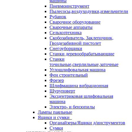
машины
Пневмоинструмент
Пылесосы,воздуходувки,измельчители
Рубанок
Сварочное оборудование
Сварочные аппараты
Сельхозтехника
Скобозабиватель, Заклепочник,
Гвоздезабивной пистолет
Снегоуборщики
Станки деревообрабатывающие
Станки
точильные,сверлильные,заточные
Углошлифовальная машина
Фен строительный
Фрезер
Шлифмашина вибрационная
Шуруповерт
Эксцентриковая шлифовальная
машина
Электро- и бензопилы
Лампы паяльные
Ящики и сумки
Органайзеры/Ящики д/инструментов
Сумки