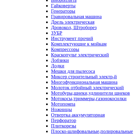
Виброплита
Гайковерты
Генераторы
Гравировальная машина
Дрель электрическая
Дровокол, Штроборез
ЗУБР
Инструмент прочий
Комплектующие к мойкам
Компрессоры
Краскопульт электрический
Лобзики
Лодки
Мешки для пылесоса
Миксер строительный электр-й
Многофункциональная машина
Молоток отбойный электрический
Мотобуры,шнеки,удлинители шнеков
Мотокосы,триммеры,газонокосилки
Мотопомпа
Ножницы
Отвертка аккумуляторная
Перфоратор
Плиткорезы
Плоско-шлифовальные,полировальные