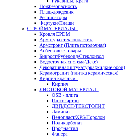
Рукавицы, Краги
Пожбезопасность
Плащ-дождевик
Респираторы
Фартуки/Плащи
СТРОЙМАТЕРИАЛЫ
Кровля ЕРDM
Арматура стеклопластик.
Армстронг (Плита потолочная)
Асбестовые товары
Бикрост/Рубероид/Стеклоизол
Водосточная система(Деке)
Декоративная штукатурка(жидкие обои)
Керамогранит (плитка керамическая)
Кирпич красный
Кирпич
ЛИСТОВОЙ МАТЕРИАЛ
OSB - плита
Гипсокартон
ДВП/ДСП/ТЕКСТОЛИТ
Ламинат
Пенопласт/XPS/Поролон
Поликарбонат
Профнастил
Фанера