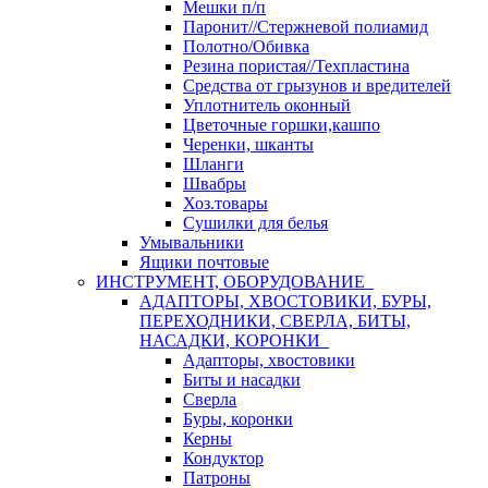
Мешки п/п
Паронит//Стержневой полиамид
Полотно/Обивка
Резина пористая//Техпластина
Средства от грызунов и вредителей
Уплотнитель оконный
Цветочные горшки,кашпо
Черенки, шканты
Шланги
Швабры
Хоз.товары
Сушилки для белья
Умывальники
Ящики почтовые
ИНСТРУМЕНТ, ОБОРУДОВАНИЕ
АДАПТОРЫ, ХВОСТОВИКИ, БУРЫ,
ПЕРЕХОДНИКИ, СВЕРЛА, БИТЫ,
НАСАДКИ, КОРОНКИ
Адапторы, хвостовики
Биты и насадки
Сверла
Буры, коронки
Керны
Кондуктор
Патроны