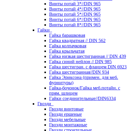
Винты потай 3*//DIN 965
Винты потай 4*//DIN 965
Винты потай 5*//DIN 965
Винты потай 6*//DIN 965
Винты потай 8*//DIN 965
Гайки
Гайка барашковая
Гайка квадратная // DIN 562
Гайка колпачковая
Гайка крыльчатая
Гайка низкая шестигранная // DIN 439
Гайка синий нейлон // DIN 985
Гайка шестигран. с фланцем DIN 6923
Гайка шестигранная//DIN 934
Гайка Эриксона (примен. для меб.
фурнитуры)
Гайка-бочонок/Гайка меб.потайн. с
прям. шлицем
Гайки соединительные//DIN6334
Гвозди
Гвозди винтовые
Гвозди ершеные
Гвозди мебельные
Гвозди монтажные
Гвозди строительные