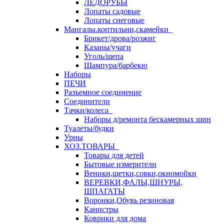
ЛЕДОРУБЫ
Лопаты садовые
Лопаты снеговые
Мангалы.коптильни,скамейки
Брикет/дрова/розжиг
Казаны/учаги
Уголь/щепа
Шампура/барбекю
Наборы
ПЕЧИ
Разъемное соединение
Соединители
Тачки/колеса
Наборы д/ремонта бескамерных шин
Туалеты/будки
Урны
ХОЗ.ТОВАРЫ
Товары для детей
Бытовые измерители
Веники,щетки,совки,окномойки
ВЕРЕВКИ,ФАЛЫ,ШНУРЫ,
ШПАГАТЫ
Воронки,Обувь резиновая
Канистры
Коврики для дома