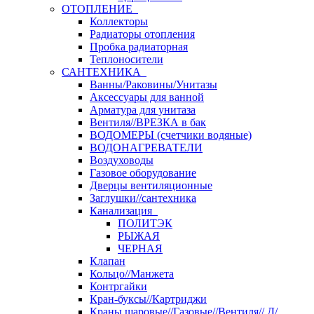
ОТОПЛЕНИЕ
Коллекторы
Радиаторы отопления
Пробка радиаторная
Теплоносители
САНТЕХНИКА
Ванны/Раковины/Унитазы
Аксессуары для ванной
Арматура для унитаза
Вентиля//ВРЕЗКА в бак
ВОДОМЕРЫ (счетчики водяные)
ВОДОНАГРЕВАТЕЛИ
Воздуховоды
Газовое оборудование
Дверцы вентиляционные
Заглушки//сантехника
Канализация
ПОЛИТЭК
РЫЖАЯ
ЧЕРНАЯ
Клапан
Кольцо//Манжета
Контргайки
Кран-буксы//Картриджи
Краны шаровые//Газовые//Вентиля// Д/