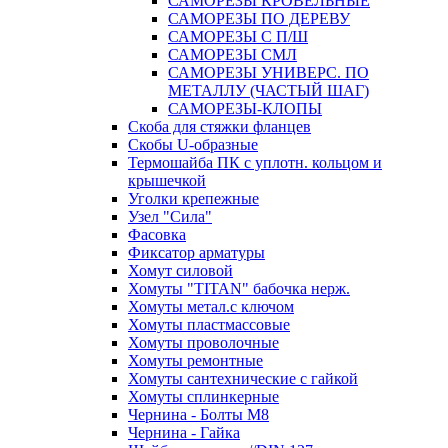
САМОРЕЗЫ КРОВЕЛЬНЫЕ
САМОРЕЗЫ ПО ДЕРЕВУ
САМОРЕЗЫ С П/Ш
САМОРЕЗЫ СМЛ
САМОРЕЗЫ УНИВЕРС. ПО
МЕТАЛЛУ (ЧАСТЫЙ ШАГ)
САМОРЕЗЫ-КЛОПЫ
Скоба для стяжки фланцев
Скобы U-образные
Термошайба ПК с уплотн. кольцом и
крышечкой
Уголки крепежные
Узел "Сила"
Фасовка
Фиксатор арматуры
Хомут силовой
Хомуты "TITAN" бабочка нерж.
Хомуты метал.с ключом
Хомуты пластмассовые
Хомуты проволочные
Хомуты ремонтные
Хомуты сантехнические с гайкой
Хомуты сплинкерные
Чернина - Болты М8
Чернина - Гайка