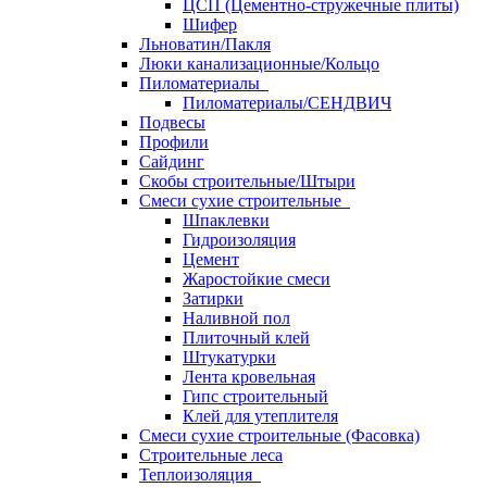
ЦСП (Цементно-стружечные плиты)
Шифер
Льноватин/Пакля
Люки канализационные/Кольцо
Пиломатериалы
Пиломатериалы/СЕНДВИЧ
Подвесы
Профили
Сайдинг
Скобы строительные/Штыри
Смеси сухие строительные
Шпаклевки
Гидроизоляция
Цемент
Жаростойкие смеси
Затирки
Наливной пол
Плиточный клей
Штукатурки
Лента кровельная
Гипс строительный
Клей для утеплителя
Смеси сухие строительные (Фасовка)
Строительные леса
Теплоизоляция