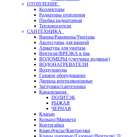
ОТОПЛЕНИЕ
Коллекторы
Радиаторы отопления
Пробка радиаторная
Теплоносители
САНТЕХНИКА
Ванны/Раковины/Унитазы
Аксессуары для ванной
Арматура для унитаза
Вентиля//ВРЕЗКА в бак
ВОДОМЕРЫ (счетчики водяные)
ВОДОНАГРЕВАТЕЛИ
Воздуховоды
Газовое оборудование
Дверцы вентиляционные
Заглушки//сантехника
Канализация
ПОЛИТЭК
РЫЖАЯ
ЧЕРНАЯ
Клапан
Кольцо//Манжета
Контргайки
Кран-буксы//Картриджи
Краны шаровые//Газовые//Вентиля// Д/