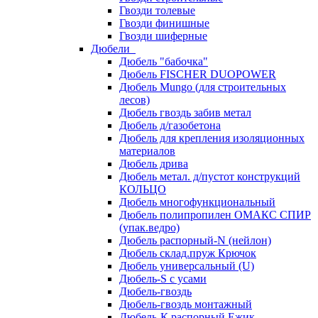
Гвозди толевые
Гвозди финишные
Гвозди шиферные
Дюбели
Дюбель "бабочка"
Дюбель FISCHER DUOPOWER
Дюбель Mungo (для строительных
лесов)
Дюбель гвоздь забив метал
Дюбель д/газобетона
Дюбель для крепления изоляционных
материалов
Дюбель дрива
Дюбель метал. д/пустот конструкций
КОЛЬЦО
Дюбель многофункциональный
Дюбель полипропилен ОМАКС СПИР
(упак.ведро)
Дюбель распорный-N (нейлон)
Дюбель склад.пруж Крючок
Дюбель универсальный (U)
Дюбель-S с усами
Дюбель-гвоздь
Дюбель-гвоздь монтажный
Дюбель-К распорный Ежик