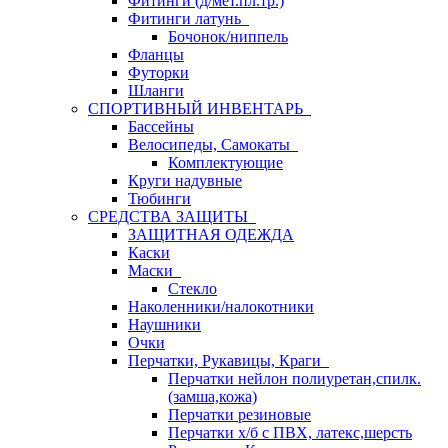
Фитинги (д/мет.пл.тр.)
Фитинги латунь
Бочонок/ниппель
Фланцы
Футорки
Шланги
СПОРТИВНЫЙ ИНВЕНТАРЬ
Бассейны
Велосипеды, Самокаты
Комплектующие
Круги надувные
Тюбинги
СРЕДСТВА ЗАЩИТЫ
ЗАЩИТНАЯ ОДЕЖДА
Каски
Маски
Стекло
Наколенники/налокотники
Наушники
Очки
Перчатки, Рукавицы, Краги
Перчатки нейлон полиуретан,спилк.
(замша,кожа)
Перчатки резиновые
Перчатки х/б с ПВХ, латекс,шерсть