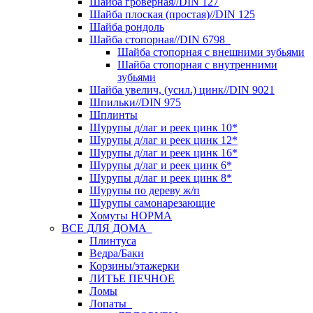
Шайба гроверная//DIN 127
Шайба плоская (простая)//DIN 125
Шайба рондоль
Шайба стопорная//DIN 6798
Шайба стопорная с внешними зубьями
Шайба стопорная с внутренними
зубьями
Шайба увелич, (усил.) цинк//DIN 9021
Шпильки//DIN 975
Шплинты
Шурупы д/лаг и реек цинк 10*
Шурупы д/лаг и реек цинк 12*
Шурупы д/лаг и реек цинк 16*
Шурупы д/лаг и реек цинк 6*
Шурупы д/лаг и реек цинк 8*
Шурупы по дереву ж/п
Шурупы самонарезающие
Хомуты НОРМА
ВСЕ ДЛЯ ДОМА
Плинтуса
Ведра/Баки
Корзины/этажерки
ЛИТЬЕ ПЕЧНОЕ
Ломы
Лопаты