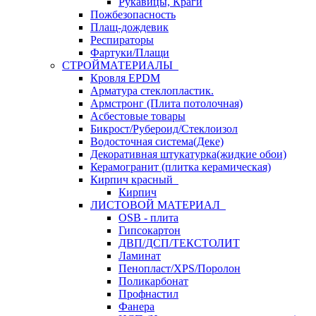
Рукавицы, Краги
Пожбезопасность
Плащ-дождевик
Респираторы
Фартуки/Плащи
СТРОЙМАТЕРИАЛЫ
Кровля ЕРDM
Арматура стеклопластик.
Армстронг (Плита потолочная)
Асбестовые товары
Бикрост/Рубероид/Стеклоизол
Водосточная система(Деке)
Декоративная штукатурка(жидкие обои)
Керамогранит (плитка керамическая)
Кирпич красный
Кирпич
ЛИСТОВОЙ МАТЕРИАЛ
OSB - плита
Гипсокартон
ДВП/ДСП/ТЕКСТОЛИТ
Ламинат
Пенопласт/XPS/Поролон
Поликарбонат
Профнастил
Фанера