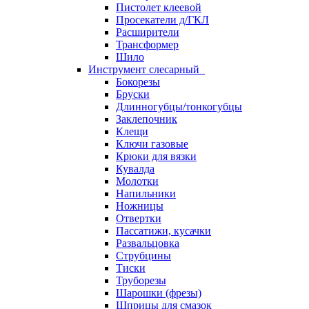
Пистолет клеевой
Просекатели д/ГКЛ
Расширители
Трансформер
Шило
Инструмент слесарный
Бокорезы
Бруски
Длинногубцы/тонкогубцы
Заклепочник
Клещи
Ключи газовые
Крюки для вязки
Кувалда
Молотки
Напильники
Ножницы
Отвертки
Пассатижи, кусачки
Развальцовка
Струбцины
Тиски
Труборезы
Шарошки (фрезы)
Шприцы для смазок