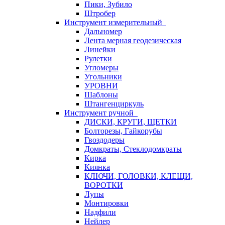
Пики, Зубило
Штробер
Инструмент измерительный
Дальномер
Лента мерная геодезическая
Линейки
Рулетки
Угломеры
Угольники
УРОВНИ
Шаблоны
Штангенциркуль
Инструмент ручной
ДИСКИ, КРУГИ, ЩЕТКИ
Болторезы, Гайкорубы
Гвоздодеры
Домкраты, Стеклодомкраты
Кирка
Киянка
КЛЮЧИ, ГОЛОВКИ, КЛЕЩИ,
ВОРОТКИ
Лупы
Монтировки
Надфили
Нейлер