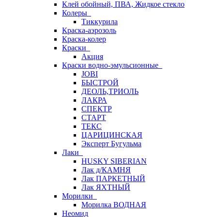
Клей обойный, ПВА, Жидкое стекло
Колеры
Тиккурила
Краска-аэрозоль
Краска-колер
Краски
Акция
Краски водно-эмульсионные
JOBI
БЫСТРОЙ
ДЕОЛЬ,ТРИОЛЬ
ЛАКРА
СПЕКТР
СТАРТ
ТЕКС
ЦАРИЦИНСКАЯ
Эксперт Бугульма
Лаки
HUSKY SIBERIAN
Лак д/КАМНЯ
Лак ПАРКЕТНЫЙ
Лак ЯХТНЫЙ
Морилки
Морилка ВОДНАЯ
Неомид