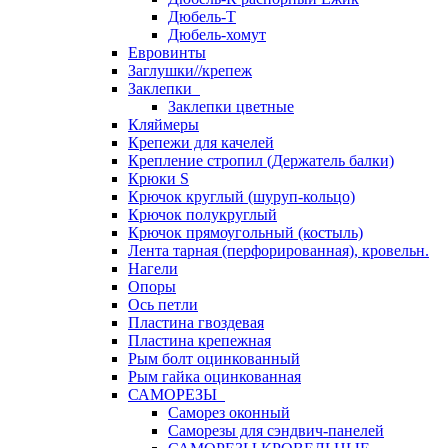
Дюбель-Т
Дюбель-хомут
Евровинты
Заглушки//крепеж
Заклепки
Заклепки цветные
Кляймеры
Крепежи для качелей
Крепление стропил (Держатель балки)
Крюки S
Крючок круглый (шуруп-кольцо)
Крючок полукруглый
Крючок прямоугольный (костыль)
Лента тарная (перфорированная), кровельн.
Нагели
Опоры
Ось петли
Пластина гвоздевая
Пластина крепежная
Рым болт оцинкованный
Рым гайка оцинкованная
САМОРЕЗЫ
Саморез оконный
Саморезы для сэндвич-панелей