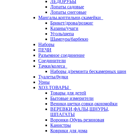
ЛЕДОРУБЫ
Лопаты садовые
Лопаты снеговые
Мангалы.коптильни,скамейки
Брикет/дрова/розжиг
Казаны/учаги
Уголь/щепа
Шампура/барбекю
Наборы
ПЕЧИ
Разъемное соединение
Соединители
Тачки/колеса
Наборы д/ремонта бескамерных шин
Туалеты/будки
Урны
ХОЗ.ТОВАРЫ
Товары для детей
Бытовые измерители
Веники,щетки,совки,окномойки
ВЕРЕВКИ,ФАЛЫ,ШНУРЫ,
ШПАГАТЫ
Воронки,Обувь резиновая
Канистры
Коврики для дома