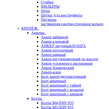
Стойки
ФИЛЬТРЫ
Цепи
Щетки д/эл.инструмента
Пружина
растяжения,сжатия,стопорное кольцо
КРЕПЁЖ
Анкеры
Анкер забивной
Анкер клиновой
АНКЕР латунный/ЦАНГА
Анкер потолочный
Анкер рамный
Анкер регулировочный по высоте
Анкер усиленного распирания
Анкер Химический
Анкер-клин
Болт анкер/двухраспорный
Болт анкерный
Болт анкерный с гайкой
Болт анкерный с кольцом
Болт анкерный с крюком
Болты
Болты М4//DIN 933
Болты М5//DIN 933