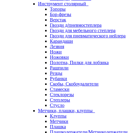
Инструмент столярный
Топоры
Бор-фрезы
Верстак
Гвозди д/пневмостеплера
Гвозди для мебельного степлера
Гвозди для пневматического нейлера
Карандаши
Лезвия
Ножи
Ножовки
Полотна, Пилки для лобзика
Рашпили
Резцы
Рубанки
Скобы, Скобоудалители
Стамески
Стеклорезы
Степлеры
Стусло
Метчики, плашки, клуппы
Клуппы
Метчики
Плашка
Плашкодержатели/Метчикодержатели