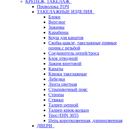
КРЕПЕЖ, ТАКЕЛАЖ
Проволока ТОЧ
ТАКЕЛАЖНЫЕ ИЗДЕЛИЯ
Блоки
Вертлюг
Зажимы
Карабины
Коуш для канатов
Скобы-шакле, такелажные,прямые
оцинк.с резьбой
Соединитель цепей/троса
Блок отводной
Зажим винтовой
Канаты
Крюки такелажные
Лебедки
Лента цветная
Страховочный пояс
Стропы
Стяжки
Талреп цепной
Талреп крюк-кольцо
Трос//DIN 3055
Цепь короткозвенная, длиннозвенная
ДВЕРИ