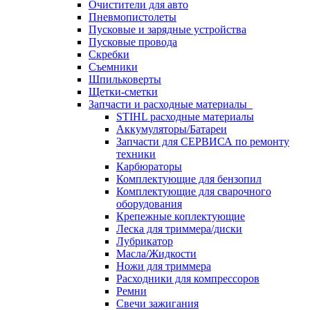
Очистители для авто
Пневмопистолеты
Пусковые и зарядные устройства
Пусковые провода
Скребки
Съемники
Шпильковерты
Щетки-сметки
Запчасти и расходные материалы
STIHL расходные материалы
Аккумуляторы/Батареи
Запчасти для СЕРВИСА по ремонту
техники
Карбюраторы
Комплектующие для бензопил
Комплектующие для сварочного
оборудования
Крепежные коплектующие
Леска для триммера/диски
Лубрикатор
Масла/Жидкости
Ножи для триммера
Расходники для компрессоров
Ремни
Свечи зажигания