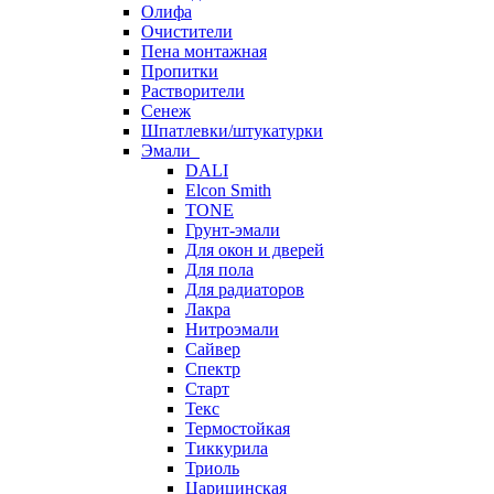
Олифа
Очистители
Пена монтажная
Пропитки
Растворители
Сенеж
Шпатлевки/штукатурки
Эмали
DALI
Elcon Smith
TONE
Грунт-эмали
Для окон и дверей
Для пола
Для радиаторов
Лакра
Нитроэмали
Сайвер
Спектр
Старт
Текс
Термостойкая
Тиккурила
Триоль
Царицинская