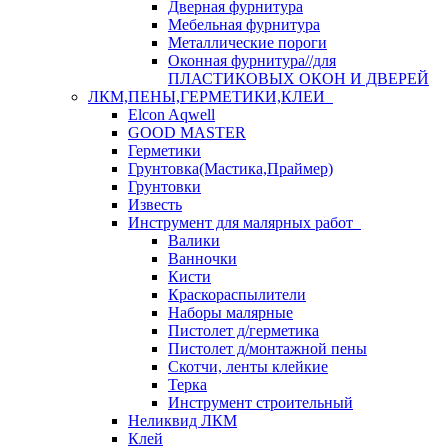
Дверная фурнитура
Мебельная фурнитура
Металлические пороги
Оконная фурнитура//для
ПЛАСТИКОВЫХ ОКОН И ДВЕРЕЙ
ЛКМ,ПЕНЫ,ГЕРМЕТИКИ,КЛЕИ
Elcon Aqwell
GOOD MASTER
Герметики
Грунтовка(Мастика,Праймер)
Грунтовки
Известь
Инструмент для малярных работ
Валики
Ванночки
Кисти
Краскораспылители
Наборы малярные
Пистолет д/герметика
Пистолет д/монтажной пены
Скотчи, ленты клейкие
Терка
Инструмент строительный
Неликвид ЛКМ
Клей