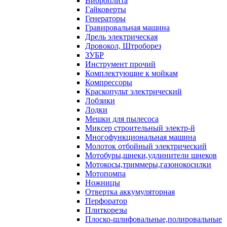
Виброплита
Гайковерты
Генераторы
Гравировальная машина
Дрель электрическая
Дровокол, Штроборез
ЗУБР
Инструмент прочий
Комплектующие к мойкам
Компрессоры
Краскопульт электрический
Лобзики
Лодки
Мешки для пылесоса
Миксер строительный электр-й
Многофункциональная машина
Молоток отбойный электрический
Мотобуры,шнеки,удлинители шнеков
Мотокосы,триммеры,газонокосилки
Мотопомпа
Ножницы
Отвертка аккумуляторная
Перфоратор
Плиткорезы
Плоско-шлифовальные,полировальные