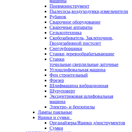
машины
Пневмоинструмент
Пылесосы,воздуходувки,измельчители
Рубанок
Сварочное оборудование
Сварочные аппараты
Сельхозтехника
Скобозабиватель, Заклепочник,
Гвоздезабивной пистолет
Снегоуборщики
Станки деревообрабатывающие
Станки
точильные,сверлильные,заточные
Углошлифовальная машина
Фен строительный
Фрезер
Шлифмашина вибрационная
Шуруповерт
Эксцентриковая шлифовальная
машина
Электро- и бензопилы
Лампы паяльные
Ящики и сумки
Органайзеры/Ящики д/инструментов
Сумки