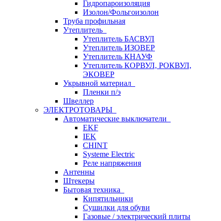
Гидропароизоляция
Изолон/Фольгоизолон
Труба профильная
Утеплитель
Утеплитель БАСВУЛ
Утеплитель ИЗОВЕР
Утеплитель КНАУФ
Утеплитель КОРВУЛ, РОКВУЛ,
ЭКОВЕР
Укрывной материал
Пленки п/э
Швеллер
ЭЛЕКТРОТОВАРЫ
Автоматические выключатели
EKF
IEK
CHINT
Systeme Electric
Реле напряжения
Антенны
Штекеры
Бытовая техника
Кипятильники
Сушилки для обуви
Газовые / электрический плиты