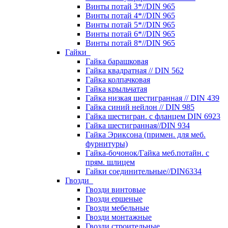
Винты потай 3*//DIN 965
Винты потай 4*//DIN 965
Винты потай 5*//DIN 965
Винты потай 6*//DIN 965
Винты потай 8*//DIN 965
Гайки
Гайка барашковая
Гайка квадратная // DIN 562
Гайка колпачковая
Гайка крыльчатая
Гайка низкая шестигранная // DIN 439
Гайка синий нейлон // DIN 985
Гайка шестигран. с фланцем DIN 6923
Гайка шестигранная//DIN 934
Гайка Эриксона (примен. для меб.
фурнитуры)
Гайка-бочонок/Гайка меб.потайн. с
прям. шлицем
Гайки соединительные//DIN6334
Гвозди
Гвозди винтовые
Гвозди ершеные
Гвозди мебельные
Гвозди монтажные
Гвозди строительные