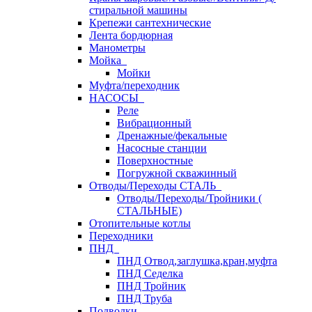
стиральной машины
Крепежи сантехнические
Лента бордюрная
Манометры
Мойка
Мойки
Муфта/переходник
НАСОСЫ
Реле
Вибрационный
Дренажные/фекальные
Насосные станции
Поверхностные
Погружной скважинный
Отводы/Переходы СТАЛЬ
Отводы/Переходы/Тройники (
СТАЛЬНЫЕ)
Отопительные котлы
Переходники
ПНД
ПНД Отвод,заглушка,кран,муфта
ПНД Седелка
ПНД Тройник
ПНД Труба
Подводки