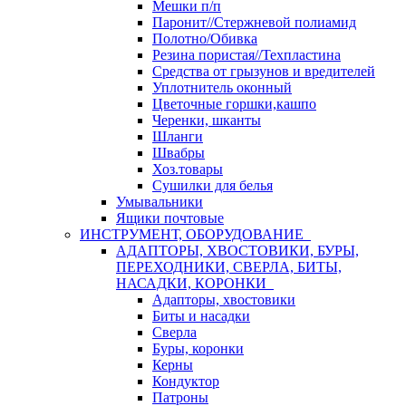
Мешки п/п
Паронит//Стержневой полиамид
Полотно/Обивка
Резина пористая//Техпластина
Средства от грызунов и вредителей
Уплотнитель оконный
Цветочные горшки,кашпо
Черенки, шканты
Шланги
Швабры
Хоз.товары
Сушилки для белья
Умывальники
Ящики почтовые
ИНСТРУМЕНТ, ОБОРУДОВАНИЕ
АДАПТОРЫ, ХВОСТОВИКИ, БУРЫ,
ПЕРЕХОДНИКИ, СВЕРЛА, БИТЫ,
НАСАДКИ, КОРОНКИ
Адапторы, хвостовики
Биты и насадки
Сверла
Буры, коронки
Керны
Кондуктор
Патроны