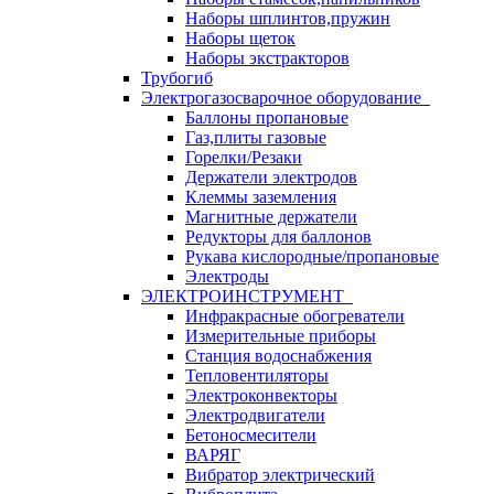
Наборы шплинтов,пружин
Наборы щеток
Наборы экстракторов
Трубогиб
Электрогазосварочное оборудование
Баллоны пропановые
Газ,плиты газовые
Горелки/Резаки
Держатели электродов
Клеммы заземления
Магнитные держатели
Редукторы для баллонов
Рукава кислородные/пропановые
Электроды
ЭЛЕКТРОИНСТРУМЕНТ
Инфракрасные обогреватели
Измерительные приборы
Станция водоснабжения
Тепловентиляторы
Электроконвекторы
Электродвигатели
Бетоносмесители
ВАРЯГ
Вибратор электрический