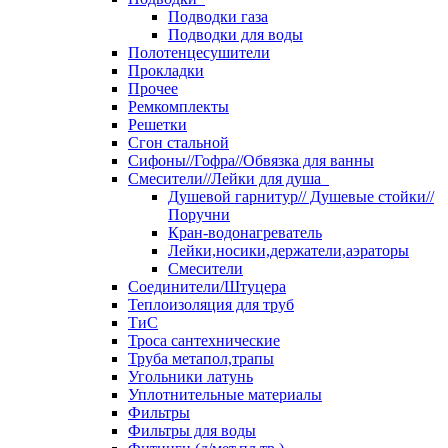
Подводки газа
Подводки для воды
Полотенцесушители
Прокладки
Прочее
Ремкомплекты
Решетки
Сгон стальной
Сифоны//Гофра//Обвязка для ванны
Смесители//Лейки для душа
Душевой гарнитур// Душевые стойки//
Поручни
Кран-водонагреватель
Лейки,носики,держатели,аэраторы
Смесители
Соединители/Штуцера
Теплоизоляция для труб
ТиС
Троса сантехнические
Труба метапол,трапы
Угольники латунь
Уплотнительные материалы
Фильтры
Фильтры для воды