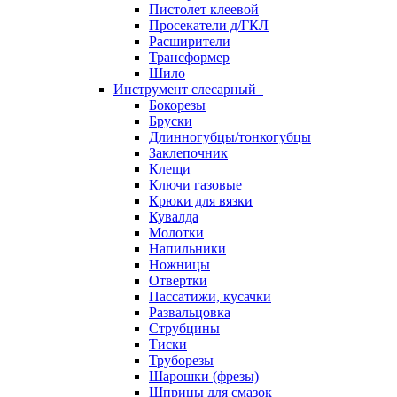
Пистолет клеевой
Просекатели д/ГКЛ
Расширители
Трансформер
Шило
Инструмент слесарный
Бокорезы
Бруски
Длинногубцы/тонкогубцы
Заклепочник
Клещи
Ключи газовые
Крюки для вязки
Кувалда
Молотки
Напильники
Ножницы
Отвертки
Пассатижи, кусачки
Развальцовка
Струбцины
Тиски
Труборезы
Шарошки (фрезы)
Шприцы для смазок