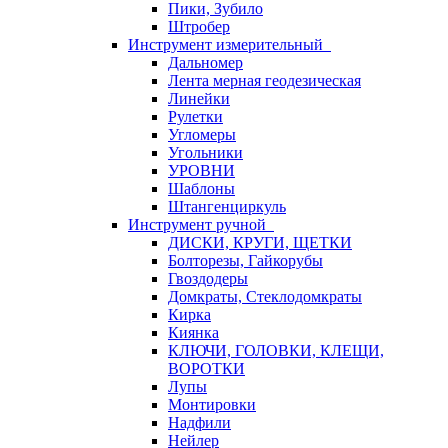
Пики, Зубило
Штробер
Инструмент измерительный
Дальномер
Лента мерная геодезическая
Линейки
Рулетки
Угломеры
Угольники
УРОВНИ
Шаблоны
Штангенциркуль
Инструмент ручной
ДИСКИ, КРУГИ, ЩЕТКИ
Болторезы, Гайкорубы
Гвоздодеры
Домкраты, Стеклодомкраты
Кирка
Киянка
КЛЮЧИ, ГОЛОВКИ, КЛЕЩИ,
ВОРОТКИ
Лупы
Монтировки
Надфили
Нейлер