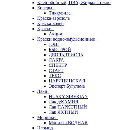
Клей обойный, ПВА, Жидкое стекло
Колеры
Тиккурила
Краска-аэрозоль
Краска-колер
Краски
Акция
Краски водно-эмульсионные
JOBI
БЫСТРОЙ
ДЕОЛЬ,ТРИОЛЬ
ЛАКРА
СПЕКТР
СТАРТ
ТЕКС
ЦАРИЦИНСКАЯ
Эксперт Бугульма
Лаки
HUSKY SIBERIAN
Лак д/КАМНЯ
Лак ПАРКЕТНЫЙ
Лак ЯХТНЫЙ
Морилки
Морилка ВОДНАЯ
Неомид