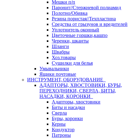
Мешки п/п
Паронит//Стержневой полиамид
Полотно/Обивка
Резина пористая//Техпластина
Средства от грызунов и вредителей
Уплотнитель оконный
Цветочные горшки,кашпо
Черенки, шканты
Шланги
Швабры
Хоз.товары
Сушилки для белья
Умывальники
Ящики почтовые
ИНСТРУМЕНТ, ОБОРУДОВАНИЕ
АДАПТОРЫ, ХВОСТОВИКИ, БУРЫ,
ПЕРЕХОДНИКИ, СВЕРЛА, БИТЫ,
НАСАДКИ, КОРОНКИ
Адапторы, хвостовики
Биты и насадки
Сверла
Буры, коронки
Керны
Кондуктор
Патроны