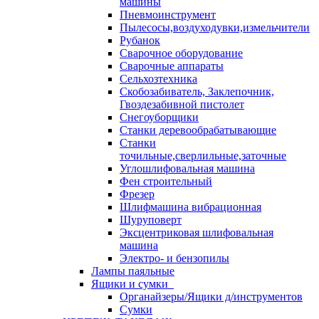
машины
Пневмоинструмент
Пылесосы,воздуходувки,измельчители
Рубанок
Сварочное оборудование
Сварочные аппараты
Сельхозтехника
Скобозабиватель, Заклепочник,
Гвоздезабивной пистолет
Снегоуборщики
Станки деревообрабатывающие
Станки
точильные,сверлильные,заточные
Углошлифовальная машина
Фен строительный
Фрезер
Шлифмашина вибрационная
Шуруповерт
Эксцентриковая шлифовальная
машина
Электро- и бензопилы
Лампы паяльные
Ящики и сумки
Органайзеры/Ящики д/инструментов
Сумки