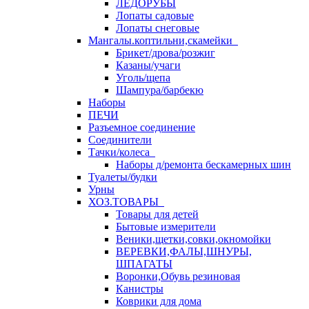
ЛЕДОРУБЫ
Лопаты садовые
Лопаты снеговые
Мангалы.коптильни,скамейки
Брикет/дрова/розжиг
Казаны/учаги
Уголь/щепа
Шампура/барбекю
Наборы
ПЕЧИ
Разъемное соединение
Соединители
Тачки/колеса
Наборы д/ремонта бескамерных шин
Туалеты/будки
Урны
ХОЗ.ТОВАРЫ
Товары для детей
Бытовые измерители
Веники,щетки,совки,окномойки
ВЕРЕВКИ,ФАЛЫ,ШНУРЫ,
ШПАГАТЫ
Воронки,Обувь резиновая
Канистры
Коврики для дома