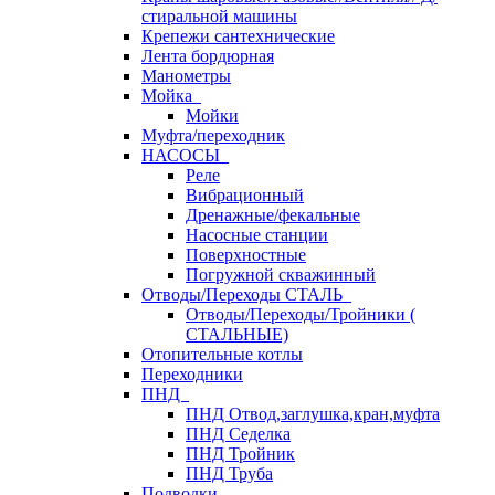
стиральной машины
Крепежи сантехнические
Лента бордюрная
Манометры
Мойка
Мойки
Муфта/переходник
НАСОСЫ
Реле
Вибрационный
Дренажные/фекальные
Насосные станции
Поверхностные
Погружной скважинный
Отводы/Переходы СТАЛЬ
Отводы/Переходы/Тройники (
СТАЛЬНЫЕ)
Отопительные котлы
Переходники
ПНД
ПНД Отвод,заглушка,кран,муфта
ПНД Седелка
ПНД Тройник
ПНД Труба
Подводки