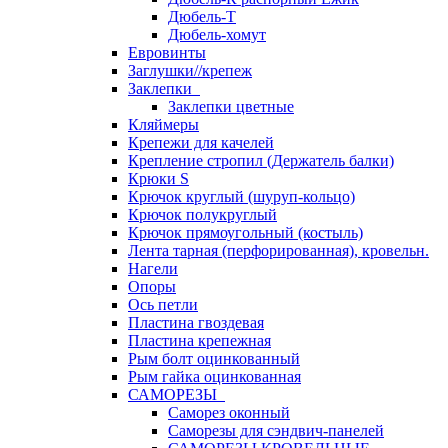
Дюбель-Т
Дюбель-хомут
Евровинты
Заглушки//крепеж
Заклепки
Заклепки цветные
Кляймеры
Крепежи для качелей
Крепление стропил (Держатель балки)
Крюки S
Крючок круглый (шуруп-кольцо)
Крючок полукруглый
Крючок прямоугольный (костыль)
Лента тарная (перфорированная), кровельн.
Нагели
Опоры
Ось петли
Пластина гвоздевая
Пластина крепежная
Рым болт оцинкованный
Рым гайка оцинкованная
САМОРЕЗЫ
Саморез оконный
Саморезы для сэндвич-панелей