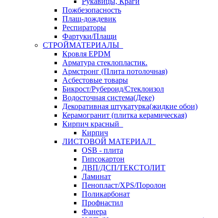
Рукавицы, Краги
Пожбезопасность
Плащ-дождевик
Респираторы
Фартуки/Плащи
СТРОЙМАТЕРИАЛЫ
Кровля ЕРDM
Арматура стеклопластик.
Армстронг (Плита потолочная)
Асбестовые товары
Бикрост/Рубероид/Стеклоизол
Водосточная система(Деке)
Декоративная штукатурка(жидкие обои)
Керамогранит (плитка керамическая)
Кирпич красный
Кирпич
ЛИСТОВОЙ МАТЕРИАЛ
OSB - плита
Гипсокартон
ДВП/ДСП/ТЕКСТОЛИТ
Ламинат
Пенопласт/XPS/Поролон
Поликарбонат
Профнастил
Фанера