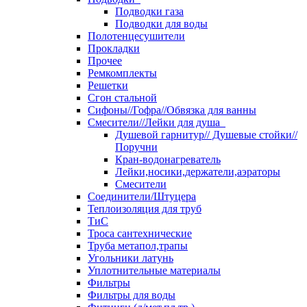
Подводки газа
Подводки для воды
Полотенцесушители
Прокладки
Прочее
Ремкомплекты
Решетки
Сгон стальной
Сифоны//Гофра//Обвязка для ванны
Смесители//Лейки для душа
Душевой гарнитур// Душевые стойки//
Поручни
Кран-водонагреватель
Лейки,носики,держатели,аэраторы
Смесители
Соединители/Штуцера
Теплоизоляция для труб
ТиС
Троса сантехнические
Труба метапол,трапы
Угольники латунь
Уплотнительные материалы
Фильтры
Фильтры для воды