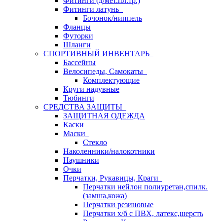
Фитинги (д/мет.пл.тр.)
Фитинги латунь
Бочонок/ниппель
Фланцы
Футорки
Шланги
СПОРТИВНЫЙ ИНВЕНТАРЬ
Бассейны
Велосипеды, Самокаты
Комплектующие
Круги надувные
Тюбинги
СРЕДСТВА ЗАЩИТЫ
ЗАЩИТНАЯ ОДЕЖДА
Каски
Маски
Стекло
Наколенники/налокотники
Наушники
Очки
Перчатки, Рукавицы, Краги
Перчатки нейлон полиуретан,спилк.
(замша,кожа)
Перчатки резиновые
Перчатки х/б с ПВХ, латекс,шерсть