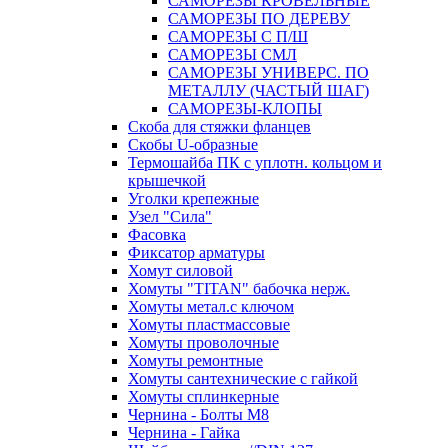
САМОРЕЗЫ КРОВЕЛЬНЫЕ
САМОРЕЗЫ ПО ДЕРЕВУ
САМОРЕЗЫ С П/Ш
САМОРЕЗЫ СМЛ
САМОРЕЗЫ УНИВЕРС. ПО
МЕТАЛЛУ (ЧАСТЫЙ ШАГ)
САМОРЕЗЫ-КЛОПЫ
Скоба для стяжки фланцев
Скобы U-образные
Термошайба ПК с уплотн. кольцом и
крышечкой
Уголки крепежные
Узел "Сила"
Фасовка
Фиксатор арматуры
Хомут силовой
Хомуты "TITAN" бабочка нерж.
Хомуты метал.с ключом
Хомуты пластмассовые
Хомуты проволочные
Хомуты ремонтные
Хомуты сантехнические с гайкой
Хомуты сплинкерные
Чернина - Болты М8
Чернина - Гайка