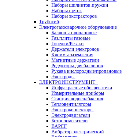
Наборы шплинтов,пружин
Наборы щеток
Наборы экстракторов
Трубогиб
Электрогазосварочное оборудование
Баллоны пропановые
Газ,плиты газовые
Горелки/Резаки
Держатели электродов
Клеммы заземления
Магнитные держатели
Редукторы для баллонов
Рукава кислородные/пропановые
Электроды
ЭЛЕКТРОИНСТРУМЕНТ
Инфракрасные обогреватели
Измерительные приборы
Станция водоснабжения
Тепловентиляторы
Электроконвекторы
Электродвигатели
Бетоносмесители
ВАРЯГ
Вибратор электрический