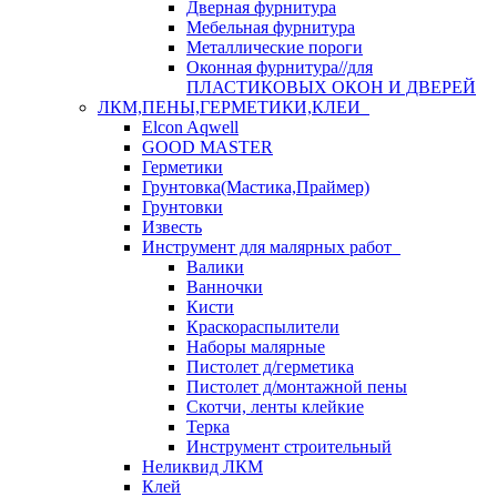
Дверная фурнитура
Мебельная фурнитура
Металлические пороги
Оконная фурнитура//для
ПЛАСТИКОВЫХ ОКОН И ДВЕРЕЙ
ЛКМ,ПЕНЫ,ГЕРМЕТИКИ,КЛЕИ
Elcon Aqwell
GOOD MASTER
Герметики
Грунтовка(Мастика,Праймер)
Грунтовки
Известь
Инструмент для малярных работ
Валики
Ванночки
Кисти
Краскораспылители
Наборы малярные
Пистолет д/герметика
Пистолет д/монтажной пены
Скотчи, ленты клейкие
Терка
Инструмент строительный
Неликвид ЛКМ
Клей