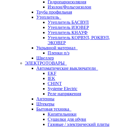
Гидропароизоляция
Изолон/Фольгоизолон
Труба профильная
Утеплитель
Утеплитель БАСВУЛ
Утеплитель ИЗОВЕР
Утеплитель КНАУФ
Утеплитель КОРВУЛ, РОКВУЛ,
ЭКОВЕР
Укрывной материал
Пленки п/э
Швеллер
ЭЛЕКТРОТОВАРЫ
Автоматические выключатели
EKF
IEK
CHINT
Systeme Electric
Реле напряжения
Антенны
Штекеры
Бытовая техника
Кипятильники
Сушилки для обуви
Газовые / электрический плиты