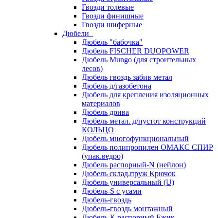
Гвозди толевые
Гвозди финишные
Гвозди шиферные
Дюбели
Дюбель "бабочка"
Дюбель FISCHER DUOPOWER
Дюбель Mungo (для строительных
лесов)
Дюбель гвоздь забив метал
Дюбель д/газобетона
Дюбель для крепления изоляционных
материалов
Дюбель дрива
Дюбель метал. д/пустот конструкций
КОЛЬЦО
Дюбель многофункциональный
Дюбель полипропилен ОМАКС СПИР
(упак.ведро)
Дюбель распорный-N (нейлон)
Дюбель склад.пруж Крючок
Дюбель универсальный (U)
Дюбель-S с усами
Дюбель-гвоздь
Дюбель-гвоздь монтажный
Дюбель-К распорный Ежик