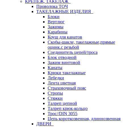
КРЕПЕЖ, ТАКЕЛАЖ
Проволока ТОЧ
ТАКЕЛАЖНЫЕ ИЗДЕЛИЯ
Блоки
Вертлюг
Зажимы
Карабины
Коуш для канатов
Скобы-шакле, такелажные,прямые
оцинк.с резьбой
Соединитель цепей/троса
Блок отводной
Зажим винтовой
Канаты
Крюки такелажные
Лебедки
Лента цветная
Страховочный пояс
Стропы
Стяжки
Талреп цепной
Талреп крюк-кольцо
Трос//DIN 3055
Цепь короткозвенная, длиннозвенная
ДВЕРИ