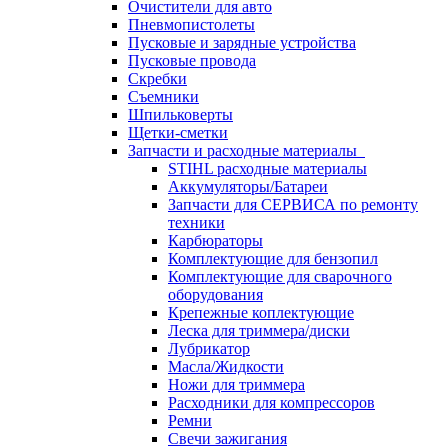
Очистители для авто
Пневмопистолеты
Пусковые и зарядные устройства
Пусковые провода
Скребки
Съемники
Шпильковерты
Щетки-сметки
Запчасти и расходные материалы
STIHL расходные материалы
Аккумуляторы/Батареи
Запчасти для СЕРВИСА по ремонту
техники
Карбюраторы
Комплектующие для бензопил
Комплектующие для сварочного
оборудования
Крепежные коплектующие
Леска для триммера/диски
Лубрикатор
Масла/Жидкости
Ножи для триммера
Расходники для компрессоров
Ремни
Свечи зажигания