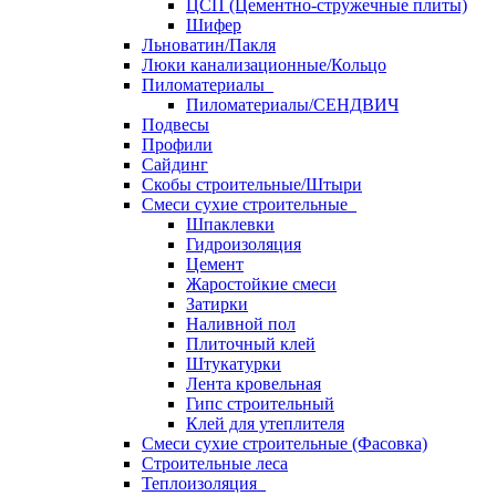
ЦСП (Цементно-стружечные плиты)
Шифер
Льноватин/Пакля
Люки канализационные/Кольцо
Пиломатериалы
Пиломатериалы/СЕНДВИЧ
Подвесы
Профили
Сайдинг
Скобы строительные/Штыри
Смеси сухие строительные
Шпаклевки
Гидроизоляция
Цемент
Жаростойкие смеси
Затирки
Наливной пол
Плиточный клей
Штукатурки
Лента кровельная
Гипс строительный
Клей для утеплителя
Смеси сухие строительные (Фасовка)
Строительные леса
Теплоизоляция