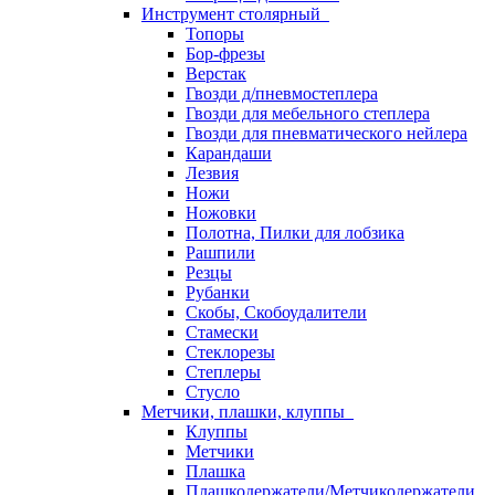
Инструмент столярный
Топоры
Бор-фрезы
Верстак
Гвозди д/пневмостеплера
Гвозди для мебельного степлера
Гвозди для пневматического нейлера
Карандаши
Лезвия
Ножи
Ножовки
Полотна, Пилки для лобзика
Рашпили
Резцы
Рубанки
Скобы, Скобоудалители
Стамески
Стеклорезы
Степлеры
Стусло
Метчики, плашки, клуппы
Клуппы
Метчики
Плашка
Плашкодержатели/Метчикодержатели