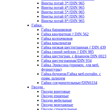
Винты потай 3*//DIN 965
Винты потай 4*//DIN 965
Винты потай 5*//DIN 965
Винты потай 6*//DIN 965
Винты потай 8*//DIN 965
Гайки
Гайка барашковая
Гайка квадратная // DIN 562
Гайка колпачковая
Гайка крыльчатая
Гайка низкая шестигранная // DIN 439
Гайка синий нейлон // DIN 985
Гайка шестигран. с фланцем DIN 6923
Гайка шестигранная//DIN 934
Гайка Эриксона (примен. для меб.
фурнитуры)
Гайка-бочонок/Гайка меб.потайн. с
прям. шлицем
Гайки соединительные//DIN6334
Гвозди
Гвозди винтовые
Гвозди ершеные
Гвозди мебельные
Гвозди монтажные
Гвозди строительные