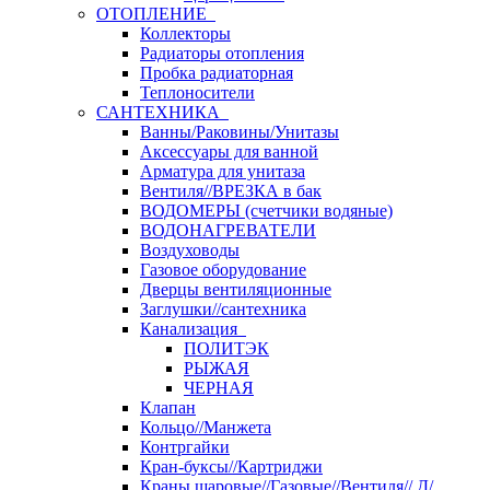
ОТОПЛЕНИЕ
Коллекторы
Радиаторы отопления
Пробка радиаторная
Теплоносители
САНТЕХНИКА
Ванны/Раковины/Унитазы
Аксессуары для ванной
Арматура для унитаза
Вентиля//ВРЕЗКА в бак
ВОДОМЕРЫ (счетчики водяные)
ВОДОНАГРЕВАТЕЛИ
Воздуховоды
Газовое оборудование
Дверцы вентиляционные
Заглушки//сантехника
Канализация
ПОЛИТЭК
РЫЖАЯ
ЧЕРНАЯ
Клапан
Кольцо//Манжета
Контргайки
Кран-буксы//Картриджи
Краны шаровые//Газовые//Вентиля// Д/