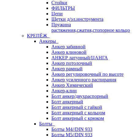
Стойки
ФИЛЬТРЫ
Цепи
Щетки д/эл.инструмента
Пружина
растяжения,сжатия,стопорное кольцо
КРЕПЁЖ
Анкеры
Анкер забивной
Анкер клиновой
АНКЕР латунный/ЦАНГА
Анкер потолочный
Анкер рамный
Анкер регулировочный по высоте
Анкер усиленного распирания
Анкер Химический
Анкер-клин
Болт анкер/двухраспорный
Болт анкерный
Болт анкерный с гайкой
Болт анкерный с кольцом
Болт анкерный с крюком
Болты
Болты М4//DIN 933
Болты М5//DIN 933