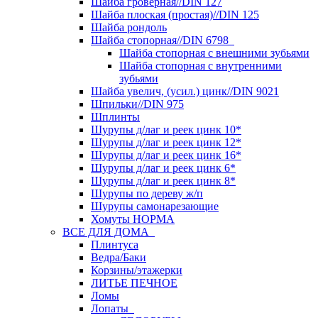
Шайба гроверная//DIN 127
Шайба плоская (простая)//DIN 125
Шайба рондоль
Шайба стопорная//DIN 6798
Шайба стопорная с внешними зубьями
Шайба стопорная с внутренними
зубьями
Шайба увелич, (усил.) цинк//DIN 9021
Шпильки//DIN 975
Шплинты
Шурупы д/лаг и реек цинк 10*
Шурупы д/лаг и реек цинк 12*
Шурупы д/лаг и реек цинк 16*
Шурупы д/лаг и реек цинк 6*
Шурупы д/лаг и реек цинк 8*
Шурупы по дереву ж/п
Шурупы самонарезающие
Хомуты НОРМА
ВСЕ ДЛЯ ДОМА
Плинтуса
Ведра/Баки
Корзины/этажерки
ЛИТЬЕ ПЕЧНОЕ
Ломы
Лопаты