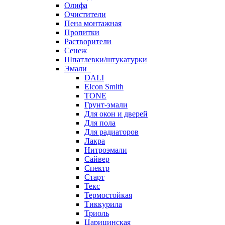
Олифа
Очистители
Пена монтажная
Пропитки
Растворители
Сенеж
Шпатлевки/штукатурки
Эмали
DALI
Elcon Smith
TONE
Грунт-эмали
Для окон и дверей
Для пола
Для радиаторов
Лакра
Нитроэмали
Сайвер
Спектр
Старт
Текс
Термостойкая
Тиккурила
Триоль
Царицинская