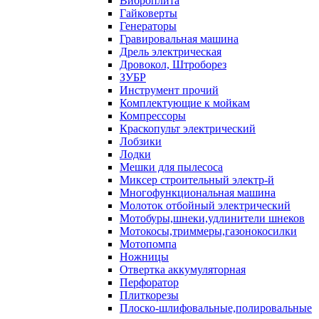
Виброплита
Гайковерты
Генераторы
Гравировальная машина
Дрель электрическая
Дровокол, Штроборез
ЗУБР
Инструмент прочий
Комплектующие к мойкам
Компрессоры
Краскопульт электрический
Лобзики
Лодки
Мешки для пылесоса
Миксер строительный электр-й
Многофункциональная машина
Молоток отбойный электрический
Мотобуры,шнеки,удлинители шнеков
Мотокосы,триммеры,газонокосилки
Мотопомпа
Ножницы
Отвертка аккумуляторная
Перфоратор
Плиткорезы
Плоско-шлифовальные,полировальные