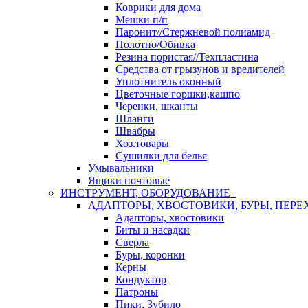
Коврики для дома
Мешки п/п
Паронит//Стержневой полиамид
Полотно/Обивка
Резина пористая//Техпластина
Средства от грызунов и вредителей
Уплотнитель оконный
Цветочные горшки,кашпо
Черенки, шканты
Шланги
Швабры
Хоз.товары
Сушилки для белья
Умывальники
Ящики почтовые
ИНСТРУМЕНТ, ОБОРУДОВАНИЕ
АДАПТОРЫ, ХВОСТОВИКИ, БУРЫ, ПЕРЕ
Адапторы, хвостовики
Биты и насадки
Сверла
Буры, коронки
Керны
Кондуктор
Патроны
Пики, Зубило