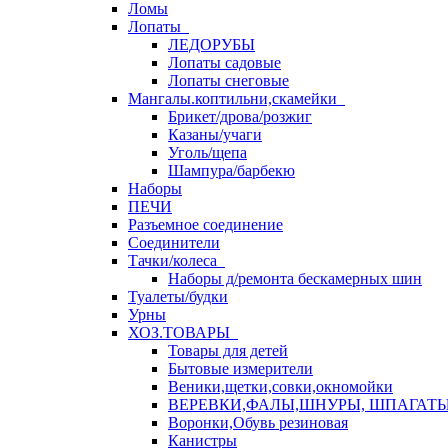
Ломы
Лопаты
ЛЕДОРУБЫ
Лопаты садовые
Лопаты снеговые
Мангалы.коптильни,скамейки
Брикет/дрова/розжиг
Казаны/учаги
Уголь/щепа
Шампура/барбекю
Наборы
ПЕЧИ
Разъемное соединение
Соединители
Тачки/колеса
Наборы д/ремонта бескамерных шин
Туалеты/будки
Урны
ХОЗ.ТОВАРЫ
Товары для детей
Бытовые измерители
Веники,щетки,совки,окномойки
ВЕРЕВКИ,ФАЛЫ,ШНУРЫ, ШПАГАТ
Воронки,Обувь резиновая
Канистры