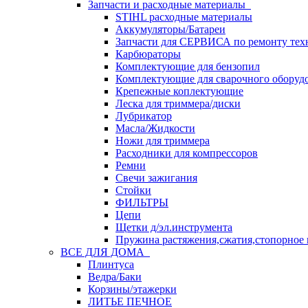
Запчасти и расходные материалы
STIHL расходные материалы
Аккумуляторы/Батареи
Запчасти для СЕРВИСА по ремонту тех
Карбюраторы
Комплектующие для бензопил
Комплектующие для сварочного оборуд
Крепежные коплектующие
Леска для триммера/диски
Лубрикатор
Масла/Жидкости
Ножи для триммера
Расходники для компрессоров
Ремни
Свечи зажигания
Стойки
ФИЛЬТРЫ
Цепи
Щетки д/эл.инструмента
Пружина растяжения,сжатия,стопорное 
ВСЕ ДЛЯ ДОМА
Плинтуса
Ведра/Баки
Корзины/этажерки
ЛИТЬЕ ПЕЧНОЕ