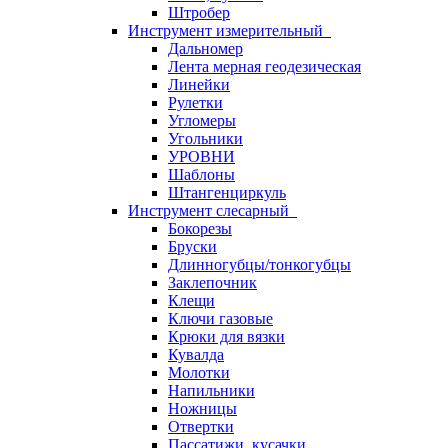
Штробер
Инструмент измерительный
Дальномер
Лента мерная геодезическая
Линейки
Рулетки
Угломеры
Угольники
УРОВНИ
Шаблоны
Штангенциркуль
Инструмент слесарный
Бокорезы
Бруски
Длинногубцы/тонкогубцы
Заклепочник
Клещи
Ключи газовые
Крюки для вязки
Кувалда
Молотки
Напильники
Ножницы
Отвертки
Пассатижи, кусачки