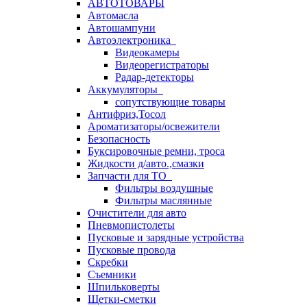
АВТОТОВАРЫ
Автомасла
Автошампуни
Автоэлектроника
Видеокамеры
Видеорегистраторы
Радар-детекторы
Аккумуляторы
сопутствующие товары
Антифриз,Тосол
Ароматизаторы/освежители
Безопасность
Буксировочные ремни, троса
Жидкости д/авто.,смазки
Запчасти для ТО
Фильтры воздушные
Фильтры маслянные
Очистители для авто
Пневмопистолеты
Пусковые и зарядные устройства
Пусковые провода
Скребки
Съемники
Шпильковерты
Щетки-сметки