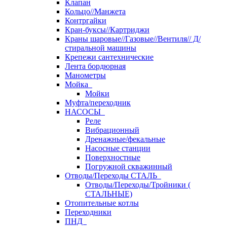
Клапан
Кольцо//Манжета
Контргайки
Кран-буксы//Картриджи
Краны шаровые//Газовые//Вентиля// Д/
стиральной машины
Крепежи сантехнические
Лента бордюрная
Манометры
Мойка
Мойки
Муфта/переходник
НАСОСЫ
Реле
Вибрационный
Дренажные/фекальные
Насосные станции
Поверхностные
Погружной скважинный
Отводы/Переходы СТАЛЬ
Отводы/Переходы/Тройники (
СТАЛЬНЫЕ)
Отопительные котлы
Переходники
ПНД