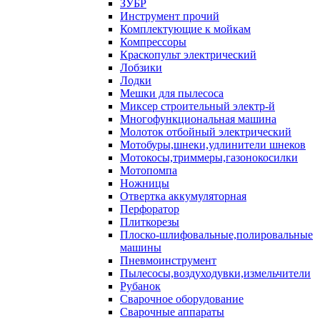
ЗУБР
Инструмент прочий
Комплектующие к мойкам
Компрессоры
Краскопульт электрический
Лобзики
Лодки
Мешки для пылесоса
Миксер строительный электр-й
Многофункциональная машина
Молоток отбойный электрический
Мотобуры,шнеки,удлинители шнеков
Мотокосы,триммеры,газонокосилки
Мотопомпа
Ножницы
Отвертка аккумуляторная
Перфоратор
Плиткорезы
Плоско-шлифовальные,полировальные
машины
Пневмоинструмент
Пылесосы,воздуходувки,измельчители
Рубанок
Сварочное оборудование
Сварочные аппараты