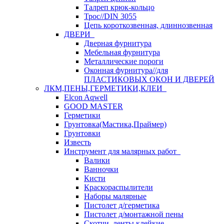
Талреп крюк-кольцо
Трос//DIN 3055
Цепь короткозвенная, длиннозвенная
ДВЕРИ
Дверная фурнитура
Мебельная фурнитура
Металлические пороги
Оконная фурнитура//для
ПЛАСТИКОВЫХ ОКОН И ДВЕРЕЙ
ЛКМ,ПЕНЫ,ГЕРМЕТИКИ,КЛЕИ
Elcon Aqwell
GOOD MASTER
Герметики
Грунтовка(Мастика,Праймер)
Грунтовки
Известь
Инструмент для малярных работ
Валики
Ванночки
Кисти
Краскораспылители
Наборы малярные
Пистолет д/герметика
Пистолет д/монтажной пены
Скотчи, ленты клейкие