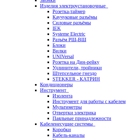
Звонки
Изделия электроустановочные
Розетка-таймер
Каучуковые разъёмы
Силовые разъёмы
IEK
Systeme Electric
Разъём РШ-ВШ
Блоки
Вилки
UNIVersal
Розетка на Дин-рейку
Удлинители, тройники
Штепсельное гнездо
STEKKER - КАТРИН
Кондиционеры
Инструмент
Изолента
Инструмент для работы с кабелем
Мультиметры
Отвертки электрика
Паяльные принадлежности
Кабеленесущие системы
Коробки
Кабель-каналы