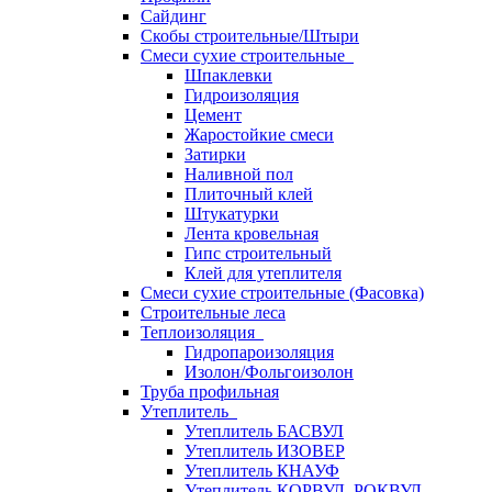
Сайдинг
Скобы строительные/Штыри
Смеси сухие строительные
Шпаклевки
Гидроизоляция
Цемент
Жаростойкие смеси
Затирки
Наливной пол
Плиточный клей
Штукатурки
Лента кровельная
Гипс строительный
Клей для утеплителя
Смеси сухие строительные (Фасовка)
Строительные леса
Теплоизоляция
Гидропароизоляция
Изолон/Фольгоизолон
Труба профильная
Утеплитель
Утеплитель БАСВУЛ
Утеплитель ИЗОВЕР
Утеплитель КНАУФ
Утеплитель КОРВУЛ, РОКВУЛ,