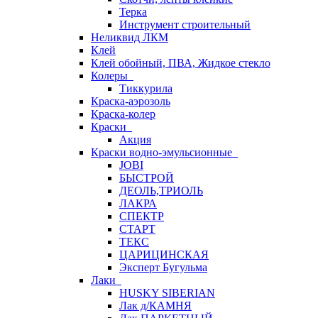
Терка
Инструмент строительный
Неликвид ЛКМ
Клей
Клей обойный, ПВА, Жидкое стекло
Колеры
Тиккурила
Краска-аэрозоль
Краска-колер
Краски
Акция
Краски водно-эмульсионные
JOBI
БЫСТРОЙ
ДЕОЛЬ,ТРИОЛЬ
ЛАКРА
СПЕКТР
СТАРТ
ТЕКС
ЦАРИЦИНСКАЯ
Эксперт Бугульма
Лаки
HUSKY SIBERIAN
Лак д/КАМНЯ