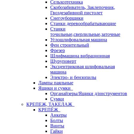
Сельхозтехника
Скобозабиватель, Заклепочник,
Гвоздезабивной пистолет
Снегоуборщики
Станки деревообрабатывающие
Станки
точильные,сверлильные,заточные
Углошлифовальная машина
Фен строительный
Фрезер
Шлифмашина вибрационная
Шуруповерт
Эксцентриковая шлифовальная
машина
Электро- и бензопилы
Лампы паяльные
Ящики и сумки
Органайзеры/Ящики д/инструментов
Сумки
КРЕПЕЖ, ТАКЕЛАЖ
КРЕПЁЖ
Анкеры
Болты
Винты
Гайки