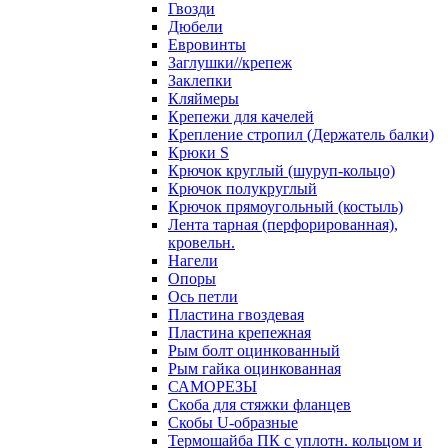
Гвозди
Дюбели
Евровинты
Заглушки//крепеж
Заклепки
Кляймеры
Крепежи для качелей
Крепление стропил (Держатель балки)
Крюки S
Крючок круглый (шуруп-кольцо)
Крючок полукруглый
Крючок прямоугольный (костыль)
Лента тарная (перфорированная),
кровельн.
Нагели
Опоры
Ось петли
Пластина гвоздевая
Пластина крепежная
Рым болт оцинкованный
Рым гайка оцинкованная
САМОРЕЗЫ
Скоба для стяжки фланцев
Скобы U-образные
Термошайба ПК с уплотн. кольцом и