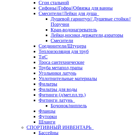
Сгон стальной
Сифоны//Гофра//Обвязка для ванны
Смесители//Лейки для душа
Душевой гарнитур// Душевые стойки//
Поручни
Кран-водонагреватель
Лейки,носики,держатели,аэраторы
Смесители
Соединители/Штуцера
Теплоизоляция для труб
ТиС
Троса сантехнические
Труба метапол,трапы
Угольники латунь
Уплотнительные материалы
Фильтры
Фильтры для воды
Фитинги (д/мет.пл.тр.)
Фитинги латунь
Бочонок/ниппель
Фланцы
Футорки
Шланги
СПОРТИВНЫЙ ИНВЕНТАРЬ
Бассейны