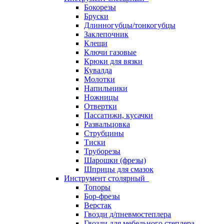
Бокорезы
Бруски
Длинногубцы/тонкогубцы
Заклепочник
Клещи
Ключи газовые
Крюки для вязки
Кувалда
Молотки
Напильники
Ножницы
Отвертки
Пассатижи, кусачки
Развальцовка
Струбцины
Тиски
Труборезы
Шарошки (фрезы)
Шприцы для смазок
Инструмент столярный
Топоры
Бор-фрезы
Верстак
Гвозди д/пневмостеплера
Гвозди для мебельного степлера