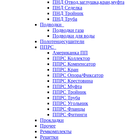
ПНД Отвод,заглушка,кран,муфта
ПНД Седелка
ПНД Тройник
ПНД Труба
Подводки
Подводки газа
Подводки для воды
Полотенцесушители
ППРС
Американка ПП
ППРС Коллектор
ППРС Компенсатор
ППРС Кран
ППРС Опора/Фиксатор
ППРС Крестовина
ППРС Муфта
ППРС Тройник
ППРС Труба
ППРС Угольник
ППРС Фланцы
ППРС Фитинги
Прокладки
Прочее
Ремкомплекты
Решетки