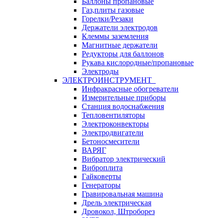
Баллоны пропановые
Газ,плиты газовые
Горелки/Резаки
Держатели электродов
Клеммы заземления
Магнитные держатели
Редукторы для баллонов
Рукава кислородные/пропановые
Электроды
ЭЛЕКТРОИНСТРУМЕНТ
Инфракрасные обогреватели
Измерительные приборы
Станция водоснабжения
Тепловентиляторы
Электроконвекторы
Электродвигатели
Бетоносмесители
ВАРЯГ
Вибратор электрический
Виброплита
Гайковерты
Генераторы
Гравировальная машина
Дрель электрическая
Дровокол, Штроборез