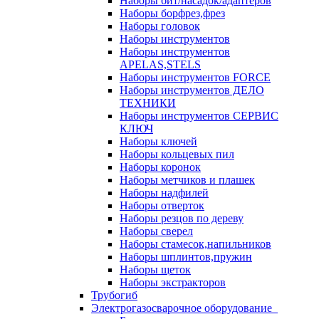
Наборы бит/насадок/адаптеров
Наборы борфрез,фрез
Наборы головок
Наборы инструментов
Наборы инструментов
APELAS,STELS
Наборы инструментов FORCE
Наборы инструментов ДЕЛО
ТЕХНИКИ
Наборы инструментов СЕРВИС
КЛЮЧ
Наборы ключей
Наборы кольцевых пил
Наборы коронок
Наборы метчиков и плашек
Наборы надфилей
Наборы отверток
Наборы резцов по дереву
Наборы сверел
Наборы стамесок,напильников
Наборы шплинтов,пружин
Наборы щеток
Наборы экстракторов
Трубогиб
Электрогазосварочное оборудование