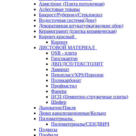
Армстронг (Плита потолочная)
Асбестовые товары
Бикрост/Рубероид/Стеклоизол
Водосточная система(Деке)
Декоративная штукатурка(жидкие обои)
Керамогранит (плитка керамическая)
Кирпич красный
Кирпич
ЛИСТОВОЙ МАТЕРИАЛ
OSB - плита
Гипсокартон
ДВП/ДСП/ТЕКСТОЛИТ
Ламинат
Пенопласт/XPS/Поролон
Поликарбонат
Профнастил
Фанера
ЦСП (Цементно-стружечные плиты)
Шифер
Льноватин/Пакля
Люки канализационные/Кольцо
Пиломатериалы
Пиломатериалы/СЕНДВИЧ
Подвесы
Профили