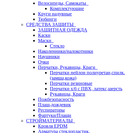
Велосипеды, Самокаты
Комплектующие
Круги надувные
Тюбинги
СРЕДСТВА ЗАЩИТЫ
ЗАЩИТНАЯ ОДЕЖДА
Каски
Маски
Стекло
Наколенники/налокотники
Наушники
Очки
Перчатки, Рукавицы, Краги
Перчатки нейлон полиуретан,спилк.
(замша,кожа)
Перчатки резиновые
Перчатки х/б с ПВХ, латекс,шерсть
Рукавицы, Краги
Пожбезопасность
Плащ-дождевик
Респираторы
Фартуки/Плащи
СТРОЙМАТЕРИАЛЫ
Кровля ЕРDM
Арматура стеклопластик.