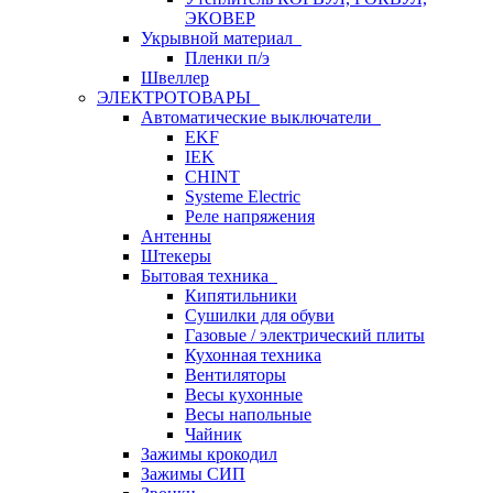
ЭКОВЕР
Укрывной материал
Пленки п/э
Швеллер
ЭЛЕКТРОТОВАРЫ
Автоматические выключатели
EKF
IEK
CHINT
Systeme Electric
Реле напряжения
Антенны
Штекеры
Бытовая техника
Кипятильники
Сушилки для обуви
Газовые / электрический плиты
Кухонная техника
Вентиляторы
Весы кухонные
Весы напольные
Чайник
Зажимы крокодил
Зажимы СИП