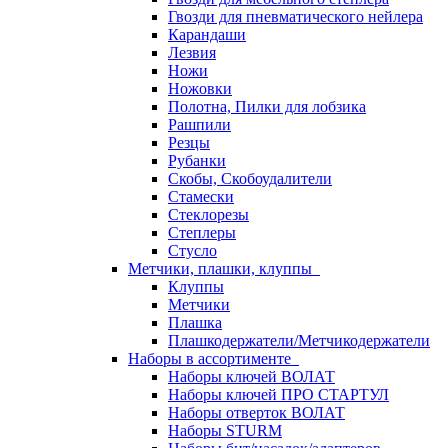
Гвозди для пневматического нейлера
Карандаши
Лезвия
Ножи
Ножовки
Полотна, Пилки для лобзика
Рашпили
Резцы
Рубанки
Скобы, Скобоудалители
Стамески
Стеклорезы
Степлеры
Стусло
Метчики, плашки, клуппы
Клуппы
Метчики
Плашка
Плашкодержатели/Метчикодержатели
Наборы в ассортименте
Наборы ключей ВОЛАТ
Наборы ключей ПРО СТАРТУЛ
Наборы отверток ВОЛАТ
Наборы STURM