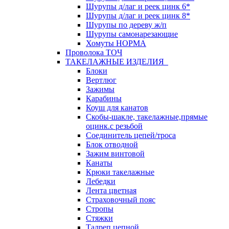
Шурупы д/лаг и реек цинк 6*
Шурупы д/лаг и реек цинк 8*
Шурупы по дереву ж/п
Шурупы самонарезающие
Хомуты НОРМА
Проволока ТОЧ
ТАКЕЛАЖНЫЕ ИЗДЕЛИЯ
Блоки
Вертлюг
Зажимы
Карабины
Коуш для канатов
Скобы-шакле, такелажные,прямые
оцинк.с резьбой
Соединитель цепей/троса
Блок отводной
Зажим винтовой
Канаты
Крюки такелажные
Лебедки
Лента цветная
Страховочный пояс
Стропы
Стяжки
Талреп цепной