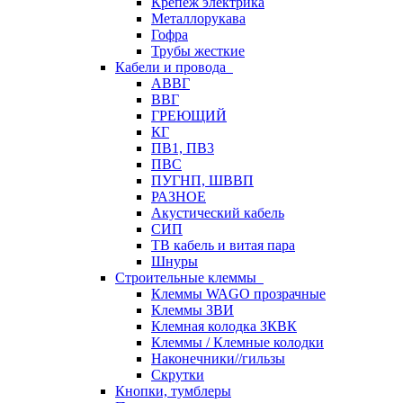
Крепеж электрика
Металлорукава
Гофра
Трубы жесткие
Кабели и провода
АВВГ
ВВГ
ГРЕЮЩИЙ
КГ
ПВ1, ПВ3
ПВС
ПУГНП, ШВВП
РАЗНОЕ
Акустический кабель
СИП
ТВ кабель и витая пара
Шнуры
Строительные клеммы
Клеммы WAGO прозрачные
Клеммы ЗВИ
Клемная колодка ЗКВК
Клеммы / Клемные колодки
Наконечники//гильзы
Скрутки
Кнопки, тумблеры