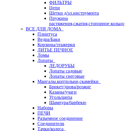
ФИЛЬТРЫ
Цепи
Щетки д/эл.инструмента
Пружина
растяжения,сжатия,стопорное кольцо
ВСЕ ДЛЯ ДОМА
Плинтуса
Ведра/Баки
Корзины/этажерки
ЛИТЬЕ ПЕЧНОЕ
Ломы
Лопаты
ЛЕДОРУБЫ
Лопаты садовые
Лопаты снеговые
Мангалы.коптильни,скамейки
Брикет/дрова/розжиг
Казаны/учаги
Уголь/щепа
Шампура/барбекю
Наборы
ПЕЧИ
Разъемное соединение
Соединители
Тачки/колеса