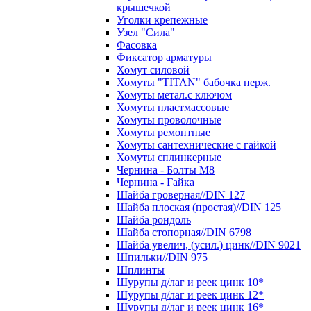
крышечкой
Уголки крепежные
Узел "Сила"
Фасовка
Фиксатор арматуры
Хомут силовой
Хомуты "TITAN" бабочка нерж.
Хомуты метал.с ключом
Хомуты пластмассовые
Хомуты проволочные
Хомуты ремонтные
Хомуты сантехнические с гайкой
Хомуты сплинкерные
Чернина - Болты М8
Чернина - Гайка
Шайба гроверная//DIN 127
Шайба плоская (простая)//DIN 125
Шайба рондоль
Шайба стопорная//DIN 6798
Шайба увелич, (усил.) цинк//DIN 9021
Шпильки//DIN 975
Шплинты
Шурупы д/лаг и реек цинк 10*
Шурупы д/лаг и реек цинк 12*
Шурупы д/лаг и реек цинк 16*