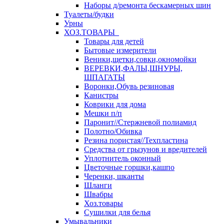
Наборы д/ремонта бескамерных шин
Туалеты/будки
Урны
ХОЗ.ТОВАРЫ
Товары для детей
Бытовые измерители
Веники,щетки,совки,окномойки
ВЕРЕВКИ,ФАЛЫ,ШНУРЫ,
ШПАГАТЫ
Воронки,Обувь резиновая
Канистры
Коврики для дома
Мешки п/п
Паронит//Стержневой полиамид
Полотно/Обивка
Резина пористая//Техпластина
Средства от грызунов и вредителей
Уплотнитель оконный
Цветочные горшки,кашпо
Черенки, шканты
Шланги
Швабры
Хоз.товары
Сушилки для белья
Умывальники