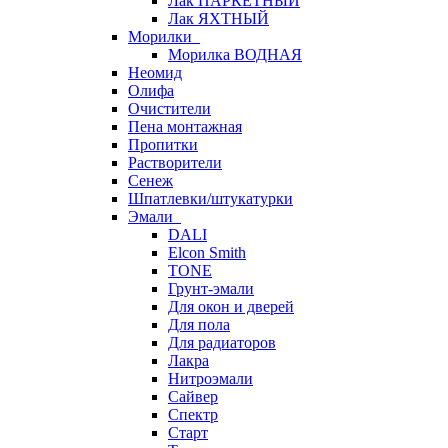
Лак ПАРКЕТНЫЙ
Лак ЯХТНЫЙ
Морилки
Морилка ВОДНАЯ
Неомид
Олифа
Очистители
Пена монтажная
Пропитки
Растворители
Сенеж
Шпатлевки/штукатурки
Эмали
DALI
Elcon Smith
TONE
Грунт-эмали
Для окон и дверей
Для пола
Для радиаторов
Лакра
Нитроэмали
Сайвер
Спектр
Старт