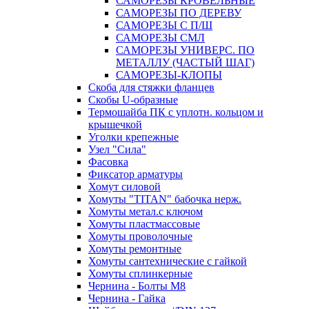
САМОРЕЗЫ КРОВЕЛЬНЫЕ
САМОРЕЗЫ ПО ДЕРЕВУ
САМОРЕЗЫ С П/Ш
САМОРЕЗЫ СМЛ
САМОРЕЗЫ УНИВЕРС. ПО
МЕТАЛЛУ (ЧАСТЫЙ ШАГ)
САМОРЕЗЫ-КЛОПЫ
Скоба для стяжки фланцев
Скобы U-образные
Термошайба ПК с уплотн. кольцом и
крышечкой
Уголки крепежные
Узел "Сила"
Фасовка
Фиксатор арматуры
Хомут силовой
Хомуты "TITAN" бабочка нерж.
Хомуты метал.с ключом
Хомуты пластмассовые
Хомуты проволочные
Хомуты ремонтные
Хомуты сантехнические с гайкой
Хомуты сплинкерные
Чернина - Болты М8
Чернина - Гайка