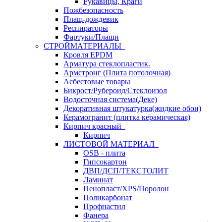
Рукавицы, Краги
Пожбезопасность
Плащ-дождевик
Респираторы
Фартуки/Плащи
СТРОЙМАТЕРИАЛЫ
Кровля ЕРDM
Арматура стеклопластик.
Армстронг (Плита потолочная)
Асбестовые товары
Бикрост/Рубероид/Стеклоизол
Водосточная система(Деке)
Декоративная штукатурка(жидкие обои)
Керамогранит (плитка керамическая)
Кирпич красный
Кирпич
ЛИСТОВОЙ МАТЕРИАЛ
OSB - плита
Гипсокартон
ДВП/ДСП/ТЕКСТОЛИТ
Ламинат
Пенопласт/XPS/Поролон
Поликарбонат
Профнастил
Фанера