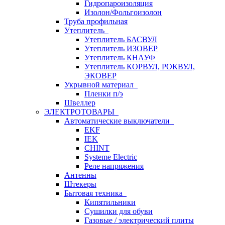
Гидропароизоляция
Изолон/Фольгоизолон
Труба профильная
Утеплитель
Утеплитель БАСВУЛ
Утеплитель ИЗОВЕР
Утеплитель КНАУФ
Утеплитель КОРВУЛ, РОКВУЛ,
ЭКОВЕР
Укрывной материал
Пленки п/э
Швеллер
ЭЛЕКТРОТОВАРЫ
Автоматические выключатели
EKF
IEK
CHINT
Systeme Electric
Реле напряжения
Антенны
Штекеры
Бытовая техника
Кипятильники
Сушилки для обуви
Газовые / электрический плиты