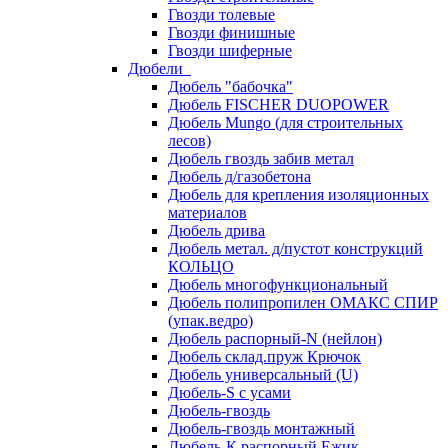
Гвозди толевые
Гвозди финишные
Гвозди шиферные
Дюбели
Дюбель "бабочка"
Дюбель FISCHER DUOPOWER
Дюбель Mungo (для строительных
лесов)
Дюбель гвоздь забив метал
Дюбель д/газобетона
Дюбель для крепления изоляционных
материалов
Дюбель дрива
Дюбель метал. д/пустот конструкций
КОЛЬЦО
Дюбель многофункциональный
Дюбель полипропилен ОМАКС СПИР
(упак.ведро)
Дюбель распорный-N (нейлон)
Дюбель склад.пруж Крючок
Дюбель универсальный (U)
Дюбель-S с усами
Дюбель-гвоздь
Дюбель-гвоздь монтажный
Дюбель-К распорный Ежик