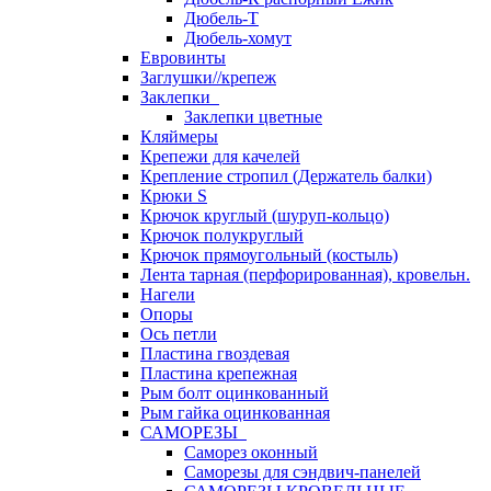
Дюбель-Т
Дюбель-хомут
Евровинты
Заглушки//крепеж
Заклепки
Заклепки цветные
Кляймеры
Крепежи для качелей
Крепление стропил (Держатель балки)
Крюки S
Крючок круглый (шуруп-кольцо)
Крючок полукруглый
Крючок прямоугольный (костыль)
Лента тарная (перфорированная), кровельн.
Нагели
Опоры
Ось петли
Пластина гвоздевая
Пластина крепежная
Рым болт оцинкованный
Рым гайка оцинкованная
САМОРЕЗЫ
Саморез оконный
Саморезы для сэндвич-панелей