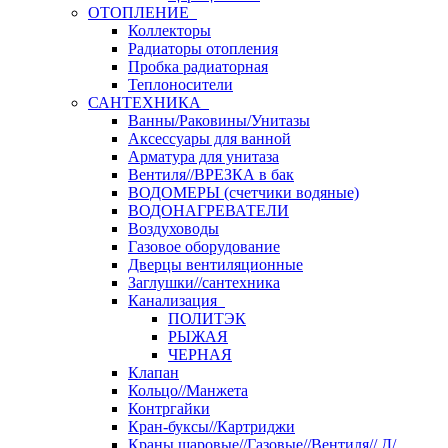
ОТОПЛЕНИЕ
Коллекторы
Радиаторы отопления
Пробка радиаторная
Теплоносители
САНТЕХНИКА
Ванны/Раковины/Унитазы
Аксессуары для ванной
Арматура для унитаза
Вентиля//ВРЕЗКА в бак
ВОДОМЕРЫ (счетчики водяные)
ВОДОНАГРЕВАТЕЛИ
Воздуховоды
Газовое оборудование
Дверцы вентиляционные
Заглушки//сантехника
Канализация
ПОЛИТЭК
РЫЖАЯ
ЧЕРНАЯ
Клапан
Кольцо//Манжета
Контргайки
Кран-буксы//Картриджи
Краны шаровые//Газовые//Вентиля// Д/