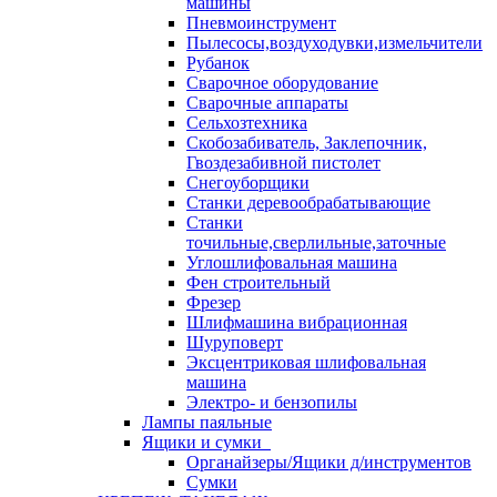
машины
Пневмоинструмент
Пылесосы,воздуходувки,измельчители
Рубанок
Сварочное оборудование
Сварочные аппараты
Сельхозтехника
Скобозабиватель, Заклепочник,
Гвоздезабивной пистолет
Снегоуборщики
Станки деревообрабатывающие
Станки
точильные,сверлильные,заточные
Углошлифовальная машина
Фен строительный
Фрезер
Шлифмашина вибрационная
Шуруповерт
Эксцентриковая шлифовальная
машина
Электро- и бензопилы
Лампы паяльные
Ящики и сумки
Органайзеры/Ящики д/инструментов
Сумки