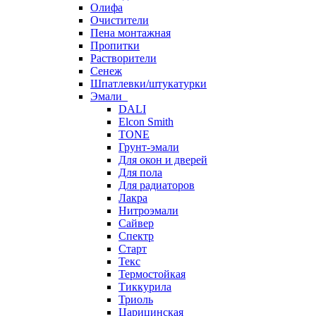
Олифа
Очистители
Пена монтажная
Пропитки
Растворители
Сенеж
Шпатлевки/штукатурки
Эмали
DALI
Elcon Smith
TONE
Грунт-эмали
Для окон и дверей
Для пола
Для радиаторов
Лакра
Нитроэмали
Сайвер
Спектр
Старт
Текс
Термостойкая
Тиккурила
Триоль
Царицинская