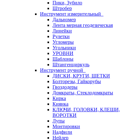
Пики, Зубило
Штробер
Инструмент измерительный
Дальномер
Лента мерная геодезическая
Линейки
Рулетки
Угломеры
Угольники
УРОВНИ
Шаблоны
Штангенциркуль
Инструмент ручной
ДИСКИ, КРУГИ, ЩЕТКИ
Болторезы, Гайкорубы
Гвоздодеры
Домкраты, Стеклодомкраты
Кирка
Киянка
КЛЮЧИ, ГОЛОВКИ, КЛЕЩИ,
ВОРОТКИ
Лупы
Монтировки
Надфили
Нейлер