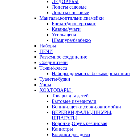
ЛЕДОРУБЫ
Лопаты садовые
Лопаты снеговые
Мангалы.коптильни,скамейки
Брикет/дрова/розжиг
Казаны/учаги
Уголь/щепа
Шампура/барбекю
Наборы
ПЕЧИ
Разъемное соединение
Соединители
Тачки/колеса
Наборы д/ремонта бескамерных шин
Туалеты/будки
Урны
ХОЗ.ТОВАРЫ
Товары для детей
Бытовые измерители
Веники,щетки,совки,окномойки
ВЕРЕВКИ,ФАЛЫ,ШНУРЫ,
ШПАГАТЫ
Воронки,Обувь резиновая
Канистры
Коврики для дома