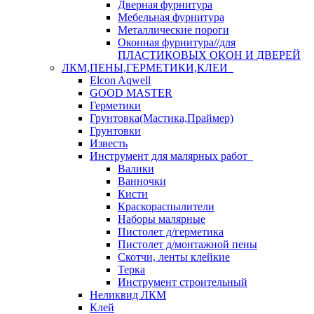
Дверная фурнитура
Мебельная фурнитура
Металлические пороги
Оконная фурнитура//для
ПЛАСТИКОВЫХ ОКОН И ДВЕРЕЙ
ЛКМ,ПЕНЫ,ГЕРМЕТИКИ,КЛЕИ
Elcon Aqwell
GOOD MASTER
Герметики
Грунтовка(Мастика,Праймер)
Грунтовки
Известь
Инструмент для малярных работ
Валики
Ванночки
Кисти
Краскораспылители
Наборы малярные
Пистолет д/герметика
Пистолет д/монтажной пены
Скотчи, ленты клейкие
Терка
Инструмент строительный
Неликвид ЛКМ
Клей