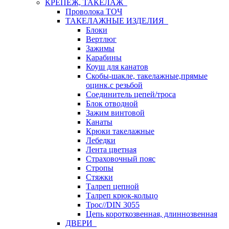
КРЕПЕЖ, ТАКЕЛАЖ
Проволока ТОЧ
ТАКЕЛАЖНЫЕ ИЗДЕЛИЯ
Блоки
Вертлюг
Зажимы
Карабины
Коуш для канатов
Скобы-шакле, такелажные,прямые
оцинк.с резьбой
Соединитель цепей/троса
Блок отводной
Зажим винтовой
Канаты
Крюки такелажные
Лебедки
Лента цветная
Страховочный пояс
Стропы
Стяжки
Талреп цепной
Талреп крюк-кольцо
Трос//DIN 3055
Цепь короткозвенная, длиннозвенная
ДВЕРИ