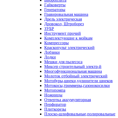
Виброплита
Гайковерты
Генераторы
Гравировальная машина
Дрель электрическая
Дровокол, Штроборез
ЗУБР
Инструмент прочий
Комплектующие к мойкам
Компрессоры
Краскопульт электрический
Лобзики
Лодки
Мешки для пылесоса
Миксер строительный электр-й
Многофункциональная машина
Молоток отбойный электрический
Мотобуры,шнеки,удлинители шнеков
Мотокосы,триммеры,газонокосилки
Мотопомпа
Ножницы
Отвертка аккумуляторная
Перфоратор
Плиткорезы
Плоско-шлифовальные,полировальные