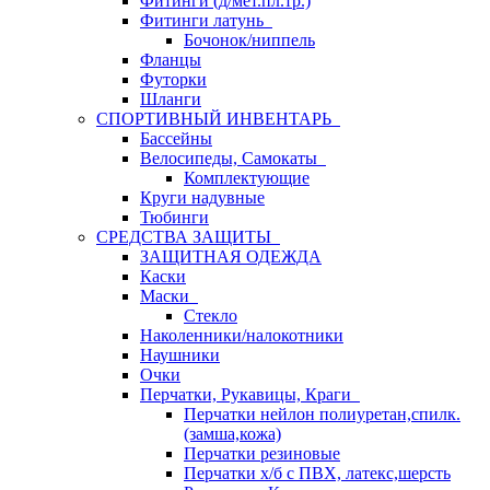
Фитинги (д/мет.пл.тр.)
Фитинги латунь
Бочонок/ниппель
Фланцы
Футорки
Шланги
СПОРТИВНЫЙ ИНВЕНТАРЬ
Бассейны
Велосипеды, Самокаты
Комплектующие
Круги надувные
Тюбинги
СРЕДСТВА ЗАЩИТЫ
ЗАЩИТНАЯ ОДЕЖДА
Каски
Маски
Стекло
Наколенники/налокотники
Наушники
Очки
Перчатки, Рукавицы, Краги
Перчатки нейлон полиуретан,спилк.
(замша,кожа)
Перчатки резиновые
Перчатки х/б с ПВХ, латекс,шерсть