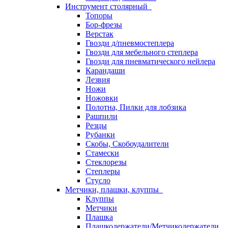
Инструмент столярный
Топоры
Бор-фрезы
Верстак
Гвозди д/пневмостеплера
Гвозди для мебельного степлера
Гвозди для пневматического нейлера
Карандаши
Лезвия
Ножи
Ножовки
Полотна, Пилки для лобзика
Рашпили
Резцы
Рубанки
Скобы, Скобоудалители
Стамески
Стеклорезы
Степлеры
Стусло
Метчики, плашки, клуппы
Клуппы
Метчики
Плашка
Плашкодержатели/Метчикодержатели