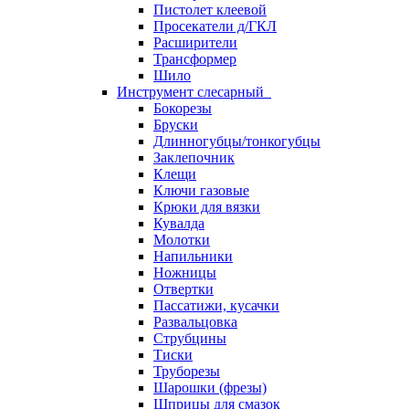
Пистолет клеевой
Просекатели д/ГКЛ
Расширители
Трансформер
Шило
Инструмент слесарный
Бокорезы
Бруски
Длинногубцы/тонкогубцы
Заклепочник
Клещи
Ключи газовые
Крюки для вязки
Кувалда
Молотки
Напильники
Ножницы
Отвертки
Пассатижи, кусачки
Развальцовка
Струбцины
Тиски
Труборезы
Шарошки (фрезы)
Шприцы для смазок