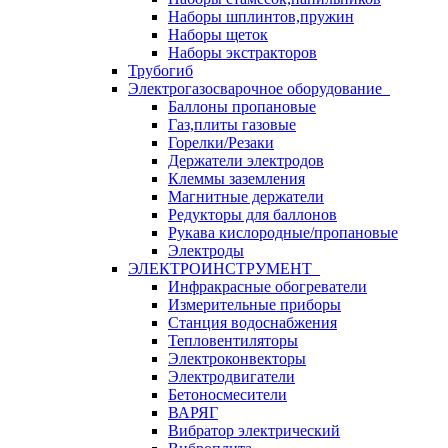
Наборы шплинтов,пружин
Наборы щеток
Наборы экстракторов
Трубогиб
Электрогазосварочное оборудование
Баллоны пропановые
Газ,плиты газовые
Горелки/Резаки
Держатели электродов
Клеммы заземления
Магнитные держатели
Редукторы для баллонов
Рукава кислородные/пропановые
Электроды
ЭЛЕКТРОИНСТРУМЕНТ
Инфракрасные обогреватели
Измерительные приборы
Станция водоснабжения
Тепловентиляторы
Электроконвекторы
Электродвигатели
Бетоносмесители
ВАРЯГ
Вибратор электрический