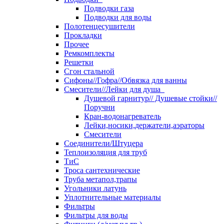
Подводки газа
Подводки для воды
Полотенцесушители
Прокладки
Прочее
Ремкомплекты
Решетки
Сгон стальной
Сифоны//Гофра//Обвязка для ванны
Смесители//Лейки для душа
Душевой гарнитур// Душевые стойки//
Поручни
Кран-водонагреватель
Лейки,носики,держатели,аэраторы
Смесители
Соединители/Штуцера
Теплоизоляция для труб
ТиС
Троса сантехнические
Труба метапол,трапы
Угольники латунь
Уплотнительные материалы
Фильтры
Фильтры для воды