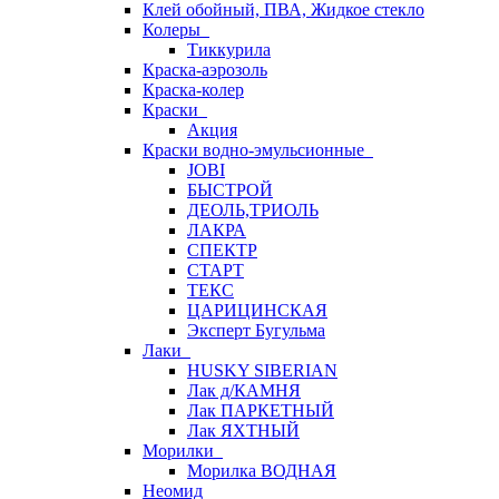
Клей обойный, ПВА, Жидкое стекло
Колеры
Тиккурила
Краска-аэрозоль
Краска-колер
Краски
Акция
Краски водно-эмульсионные
JOBI
БЫСТРОЙ
ДЕОЛЬ,ТРИОЛЬ
ЛАКРА
СПЕКТР
СТАРТ
ТЕКС
ЦАРИЦИНСКАЯ
Эксперт Бугульма
Лаки
HUSKY SIBERIAN
Лак д/КАМНЯ
Лак ПАРКЕТНЫЙ
Лак ЯХТНЫЙ
Морилки
Морилка ВОДНАЯ
Неомид