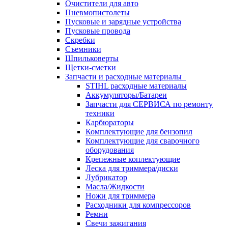
Очистители для авто
Пневмопистолеты
Пусковые и зарядные устройства
Пусковые провода
Скребки
Съемники
Шпильковерты
Щетки-сметки
Запчасти и расходные материалы
STIHL расходные материалы
Аккумуляторы/Батареи
Запчасти для СЕРВИСА по ремонту
техники
Карбюраторы
Комплектующие для бензопил
Комплектующие для сварочного
оборудования
Крепежные коплектующие
Леска для триммера/диски
Лубрикатор
Масла/Жидкости
Ножи для триммера
Расходники для компрессоров
Ремни
Свечи зажигания