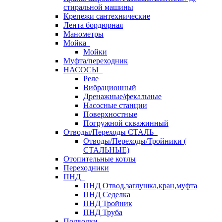
стиральной машины
Крепежи сантехнические
Лента бордюрная
Манометры
Мойка
Мойки
Муфта/переходник
НАСОСЫ
Реле
Вибрационный
Дренажные/фекальные
Насосные станции
Поверхностные
Погружной скважинный
Отводы/Переходы СТАЛЬ
Отводы/Переходы/Тройники (
СТАЛЬНЫЕ)
Отопительные котлы
Переходники
ПНД
ПНД Отвод,заглушка,кран,муфта
ПНД Седелка
ПНД Тройник
ПНД Труба
Подводки