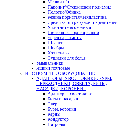
Мешки п/п
Паронит//Стержневой полиамид
Полотно/Обивка
Резина пористая//Техпластина
Средства от грызунов и вредителей
Уплотнитель оконный
Цветочные горшки,кашпо
Черенки, шканты
Шланги
Швабры
Хоз.товары
Сушилки для белья
Умывальники
Ящики почтовые
ИНСТРУМЕНТ, ОБОРУДОВАНИЕ
АДАПТОРЫ, ХВОСТОВИКИ, БУРЫ,
ПЕРЕХОДНИКИ, СВЕРЛА, БИТЫ,
НАСАДКИ, КОРОНКИ
Адапторы, хвостовики
Биты и насадки
Сверла
Буры, коронки
Керны
Кондуктор
Патроны