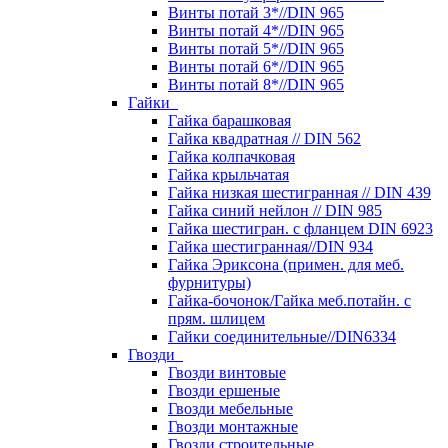
Винты потай 3*//DIN 965
Винты потай 4*//DIN 965
Винты потай 5*//DIN 965
Винты потай 6*//DIN 965
Винты потай 8*//DIN 965
Гайки
Гайка барашковая
Гайка квадратная // DIN 562
Гайка колпачковая
Гайка крыльчатая
Гайка низкая шестигранная // DIN 439
Гайка синий нейлон // DIN 985
Гайка шестигран. с фланцем DIN 6923
Гайка шестигранная//DIN 934
Гайка Эриксона (примен. для меб.
фурнитуры)
Гайка-бочонок/Гайка меб.потайн. с
прям. шлицем
Гайки соединительные//DIN6334
Гвозди
Гвозди винтовые
Гвозди ершеные
Гвозди мебельные
Гвозди монтажные
Гвозди строительные