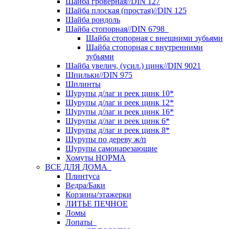
Шайба гроверная//DIN 127
Шайба плоская (простая)//DIN 125
Шайба рондоль
Шайба стопорная//DIN 6798
Шайба стопорная с внешними зубьями
Шайба стопорная с внутренними
зубьями
Шайба увелич, (усил.) цинк//DIN 9021
Шпильки//DIN 975
Шплинты
Шурупы д/лаг и реек цинк 10*
Шурупы д/лаг и реек цинк 12*
Шурупы д/лаг и реек цинк 16*
Шурупы д/лаг и реек цинк 6*
Шурупы д/лаг и реек цинк 8*
Шурупы по дереву ж/п
Шурупы самонарезающие
Хомуты НОРМА
ВСЕ ДЛЯ ДОМА
Плинтуса
Ведра/Баки
Корзины/этажерки
ЛИТЬЕ ПЕЧНОЕ
Ломы
Лопаты