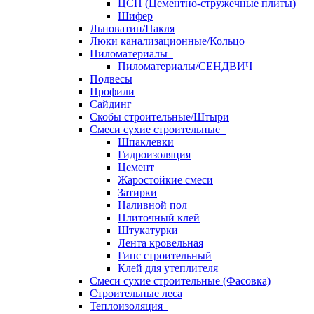
ЦСП (Цементно-стружечные плиты)
Шифер
Льноватин/Пакля
Люки канализационные/Кольцо
Пиломатериалы
Пиломатериалы/СЕНДВИЧ
Подвесы
Профили
Сайдинг
Скобы строительные/Штыри
Смеси сухие строительные
Шпаклевки
Гидроизоляция
Цемент
Жаростойкие смеси
Затирки
Наливной пол
Плиточный клей
Штукатурки
Лента кровельная
Гипс строительный
Клей для утеплителя
Смеси сухие строительные (Фасовка)
Строительные леса
Теплоизоляция