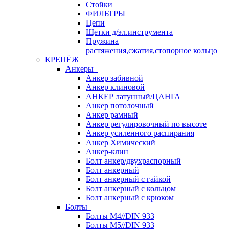
Стойки
ФИЛЬТРЫ
Цепи
Щетки д/эл.инструмента
Пружина
растяжения,сжатия,стопорное кольцо
КРЕПЁЖ
Анкеры
Анкер забивной
Анкер клиновой
АНКЕР латунный/ЦАНГА
Анкер потолочный
Анкер рамный
Анкер регулировочный по высоте
Анкер усиленного распирания
Анкер Химический
Анкер-клин
Болт анкер/двухраспорный
Болт анкерный
Болт анкерный с гайкой
Болт анкерный с кольцом
Болт анкерный с крюком
Болты
Болты М4//DIN 933
Болты М5//DIN 933