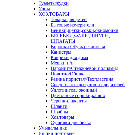
Туалеты/будки
Урны
ХОЗ.ТОВАРЫ
Товары для детей
Бытовые измерители
Веники,щетки,совки,окномойки
ВЕРЕВКИ,ФАЛЫ,ШНУРЫ,
ШПАГАТЫ
Воронки,Обувь резиновая
Канистры
Коврики для дома
Мешки п/п
Паронит//Стержневой полиамид
Полотно/Обивка
Резина пористая//Техпластина
Средства от грызунов и вредителей
Уплотнитель оконный
Цветочные горшки,кашпо
Черенки, шканты
Шланги
Швабры
Хоз.товары
Сушилки для белья
Умывальники
Ящики почтовые