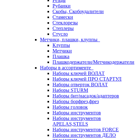
Резцы
Рубанки
Скобы, Скобоудалители
Стамески
Стеклорезы
Степлеры
Стусло
Метчики, плашки, клуппы
Клуппы
Метчики
Плашка
Плашкодержатели/Метчикодержатели
Наборы в ассортименте
Наборы ключей ВОЛАТ
Наборы ключей ПРО СТАРТУЛ
Наборы отверток ВОЛАТ
Наборы STURM
Наборы бит/насадок/адаптеров
Наборы борфрез,фрез
Наборы головок
Наборы инструментов
Наборы инструментов
APELAS,STELS
Наборы инструментов FORCE
Наборы инструментов ДЕЛО