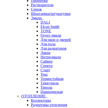
Пропитки
Растворители
Сенеж
Шпатлевки/штукатурки
Эмали
DALI
Elcon Smith
TONE
Грунт-эмали
Для окон и дверей
Для пола
Для радиаторов
Лакра
Нитроэмали
Сайвер
Спектр
Старт
Текс
Термостойкая
Тиккурила
Триоль
Царицинская
ОТОПЛЕНИЕ
Коллекторы
Радиаторы отопления