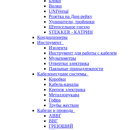
Блоки
Вилки
UNIVersal
Розетка на Дин-рейку
Удлинители, тройники
Штепсельное гнездо
STEKKER - КАТРИН
Кондиционеры
Инструмент
Изолента
Инструмент для работы с кабелем
Мультиметры
Отвертки электрика
Паяльные принадлежности
Кабеленесущие системы
Коробки
Кабель-каналы
Крепеж электрика
Металлорукава
Гофра
Трубы жесткие
Кабели и провода
АВВГ
ВВГ
ГРЕЮЩИЙ