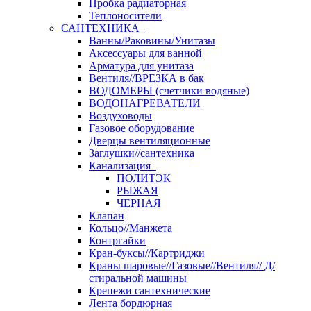
Пробка радиаторная
Теплоносители
САНТЕХНИКА
Ванны/Раковины/Унитазы
Аксессуары для ванной
Арматура для унитаза
Вентиля//ВРЕЗКА в бак
ВОДОМЕРЫ (счетчики водяные)
ВОДОНАГРЕВАТЕЛИ
Воздуховоды
Газовое оборудование
Дверцы вентиляционные
Заглушки//сантехника
Канализация
ПОЛИТЭК
РЫЖАЯ
ЧЕРНАЯ
Клапан
Кольцо//Манжета
Контргайки
Кран-буксы//Картриджи
Краны шаровые//Газовые//Вентиля// Д/
стиральной машины
Крепежи сантехнические
Лента бордюрная