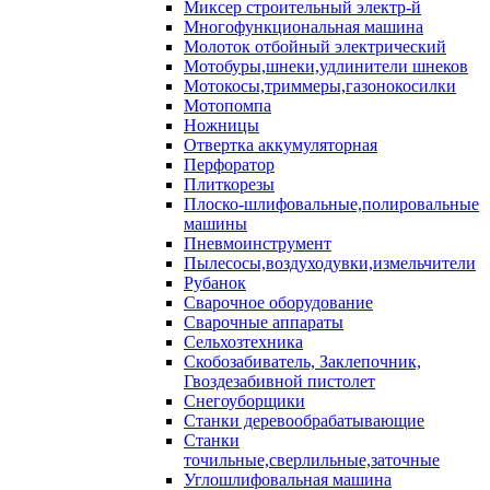
Миксер строительный электр-й
Многофункциональная машина
Молоток отбойный электрический
Мотобуры,шнеки,удлинители шнеков
Мотокосы,триммеры,газонокосилки
Мотопомпа
Ножницы
Отвертка аккумуляторная
Перфоратор
Плиткорезы
Плоско-шлифовальные,полировальные
машины
Пневмоинструмент
Пылесосы,воздуходувки,измельчители
Рубанок
Сварочное оборудование
Сварочные аппараты
Сельхозтехника
Скобозабиватель, Заклепочник,
Гвоздезабивной пистолет
Снегоуборщики
Станки деревообрабатывающие
Станки
точильные,сверлильные,заточные
Углошлифовальная машина