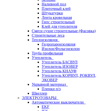
Наливной пол
Плиточный клей
Штукатурки
Лента кровельная
Гипс строительный
Клей для утеплителя
Смеси сухие строительные (Фасовка)
Строительные леса
Теплоизоляция
Гидропароизоляция
Изолон/Фольгоизолон
Труба профильная
Утеплитель
Утеплитель БАСВУЛ
Утеплитель ИЗОВЕР
Утеплитель КНАУФ
Утеплитель КОРВУЛ, РОКВУЛ,
ЭКОВЕР
Укрывной материал
Пленки п/э
Швеллер
ЭЛЕКТРОТОВАРЫ
Автоматические выключатели
EKF