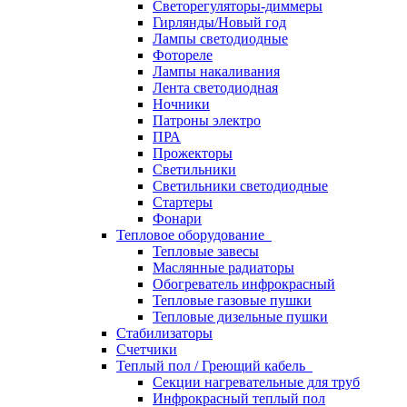
Светорегуляторы-диммеры
Гирлянды/Новый год
Лампы светодиодные
Фотореле
Лампы накаливания
Лента светодиодная
Ночники
Патроны электро
ПРА
Прожекторы
Светильники
Светильники светодиодные
Стартеры
Фонари
Тепловое оборудование
Тепловые завесы
Маслянные радиаторы
Обогреватель инфрокрасный
Тепловые газовые пушки
Тепловые дизельные пушки
Стабилизаторы
Счетчики
Теплый пол / Греющий кабель
Секции нагревательные для труб
Инфрокрасный теплый пол