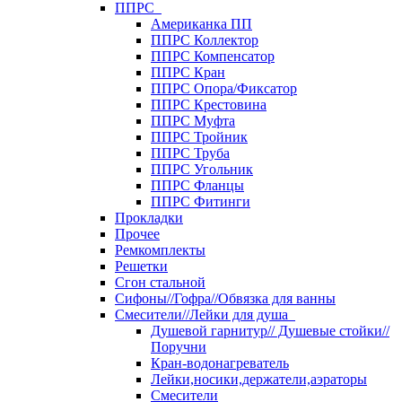
ППРС
Американка ПП
ППРС Коллектор
ППРС Компенсатор
ППРС Кран
ППРС Опора/Фиксатор
ППРС Крестовина
ППРС Муфта
ППРС Тройник
ППРС Труба
ППРС Угольник
ППРС Фланцы
ППРС Фитинги
Прокладки
Прочее
Ремкомплекты
Решетки
Сгон стальной
Сифоны//Гофра//Обвязка для ванны
Смесители//Лейки для душа
Душевой гарнитур// Душевые стойки//
Поручни
Кран-водонагреватель
Лейки,носики,держатели,аэраторы
Смесители