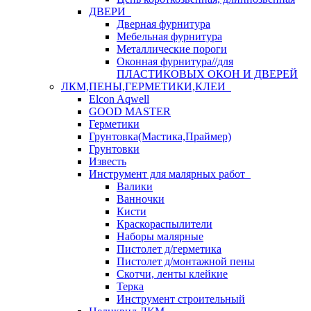
ДВЕРИ
Дверная фурнитура
Мебельная фурнитура
Металлические пороги
Оконная фурнитура//для
ПЛАСТИКОВЫХ ОКОН И ДВЕРЕЙ
ЛКМ,ПЕНЫ,ГЕРМЕТИКИ,КЛЕИ
Elcon Aqwell
GOOD MASTER
Герметики
Грунтовка(Мастика,Праймер)
Грунтовки
Известь
Инструмент для малярных работ
Валики
Ванночки
Кисти
Краскораспылители
Наборы малярные
Пистолет д/герметика
Пистолет д/монтажной пены
Скотчи, ленты клейкие
Терка
Инструмент строительный