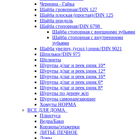
Чернина - Гайка
Шайба гроверная//DIN 127
Шайба плоская (простая)//DIN 125
Шайба рондоль
Шайба стопорная//DIN 6798
Шайба стопорная с внешними зубьями
Шайба стопорная с внутренними
зубьями
Шайба увелич, (усил.) цинк//DIN 9021
Шпильки//DIN 975
Шплинты
Шурупы д/лаг и реек цинк 10*
Шурупы д/лаг и реек цинк 12*
Шурупы д/лаг и реек цинк 16*
Шурупы д/лаг и реек цинк 6*
Шурупы д/лаг и реек цинк 8*
Шурупы по дереву ж/п
Шурупы самонарезающие
Хомуты НОРМА
ВСЕ ДЛЯ ДОМА
Плинтуса
Ведра/Баки
Корзины/этажерки
ЛИТЬЕ ПЕЧНОЕ
Ломы