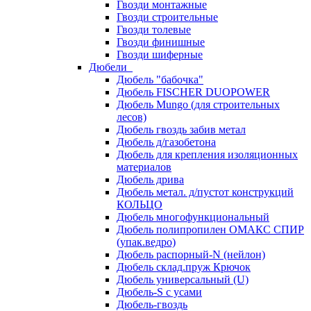
Гвозди монтажные
Гвозди строительные
Гвозди толевые
Гвозди финишные
Гвозди шиферные
Дюбели
Дюбель "бабочка"
Дюбель FISCHER DUOPOWER
Дюбель Mungo (для строительных
лесов)
Дюбель гвоздь забив метал
Дюбель д/газобетона
Дюбель для крепления изоляционных
материалов
Дюбель дрива
Дюбель метал. д/пустот конструкций
КОЛЬЦО
Дюбель многофункциональный
Дюбель полипропилен ОМАКС СПИР
(упак.ведро)
Дюбель распорный-N (нейлон)
Дюбель склад.пруж Крючок
Дюбель универсальный (U)
Дюбель-S с усами
Дюбель-гвоздь