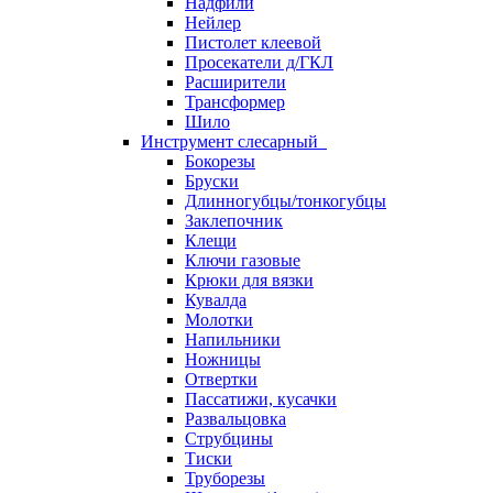
Надфили
Нейлер
Пистолет клеевой
Просекатели д/ГКЛ
Расширители
Трансформер
Шило
Инструмент слесарный
Бокорезы
Бруски
Длинногубцы/тонкогубцы
Заклепочник
Клещи
Ключи газовые
Крюки для вязки
Кувалда
Молотки
Напильники
Ножницы
Отвертки
Пассатижи, кусачки
Развальцовка
Струбцины
Тиски
Труборезы