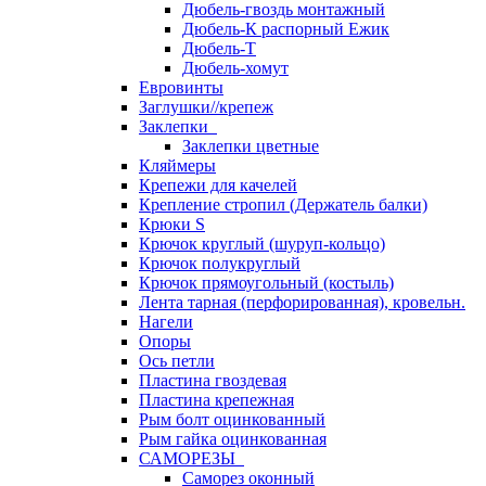
Дюбель-гвоздь монтажный
Дюбель-К распорный Ежик
Дюбель-Т
Дюбель-хомут
Евровинты
Заглушки//крепеж
Заклепки
Заклепки цветные
Кляймеры
Крепежи для качелей
Крепление стропил (Держатель балки)
Крюки S
Крючок круглый (шуруп-кольцо)
Крючок полукруглый
Крючок прямоугольный (костыль)
Лента тарная (перфорированная), кровельн.
Нагели
Опоры
Ось петли
Пластина гвоздевая
Пластина крепежная
Рым болт оцинкованный
Рым гайка оцинкованная
САМОРЕЗЫ
Саморез оконный