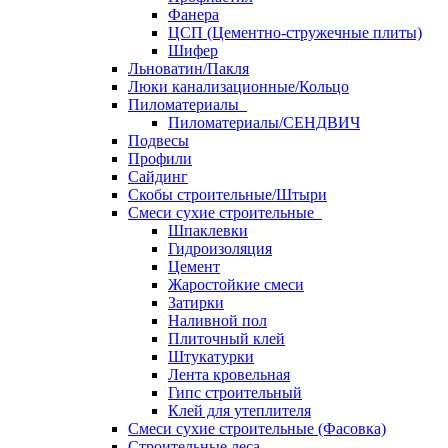
Фанера
ЦСП (Цементно-стружечные плиты)
Шифер
Льноватин/Пакля
Люки канализационные/Кольцо
Пиломатериалы
Пиломатериалы/СЕНДВИЧ
Подвесы
Профили
Сайдинг
Скобы строительные/Штыри
Смеси сухие строительные
Шпаклевки
Гидроизоляция
Цемент
Жаростойкие смеси
Затирки
Наливной пол
Плиточный клей
Штукатурки
Лента кровельная
Гипс строительный
Клей для утеплителя
Смеси сухие строительные (Фасовка)
Строительные леса