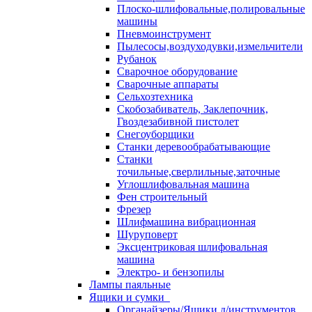
Плоско-шлифовальные,полировальные
машины
Пневмоинструмент
Пылесосы,воздуходувки,измельчители
Рубанок
Сварочное оборудование
Сварочные аппараты
Сельхозтехника
Скобозабиватель, Заклепочник,
Гвоздезабивной пистолет
Снегоуборщики
Станки деревообрабатывающие
Станки
точильные,сверлильные,заточные
Углошлифовальная машина
Фен строительный
Фрезер
Шлифмашина вибрационная
Шуруповерт
Эксцентриковая шлифовальная
машина
Электро- и бензопилы
Лампы паяльные
Ящики и сумки
Органайзеры/Ящики д/инструментов