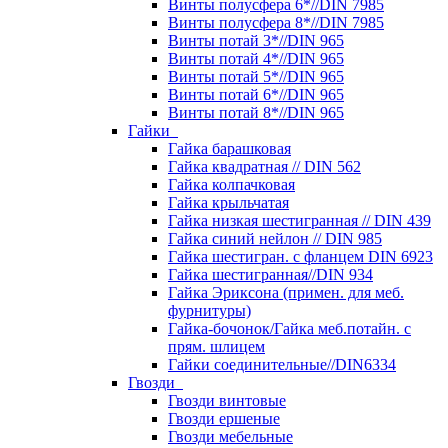
Винты полусфера 6*//DIN 7985
Винты полусфера 8*//DIN 7985
Винты потай 3*//DIN 965
Винты потай 4*//DIN 965
Винты потай 5*//DIN 965
Винты потай 6*//DIN 965
Винты потай 8*//DIN 965
Гайки
Гайка барашковая
Гайка квадратная // DIN 562
Гайка колпачковая
Гайка крыльчатая
Гайка низкая шестигранная // DIN 439
Гайка синий нейлон // DIN 985
Гайка шестигран. с фланцем DIN 6923
Гайка шестигранная//DIN 934
Гайка Эриксона (примен. для меб.
фурнитуры)
Гайка-бочонок/Гайка меб.потайн. с
прям. шлицем
Гайки соединительные//DIN6334
Гвозди
Гвозди винтовые
Гвозди ершеные
Гвозди мебельные