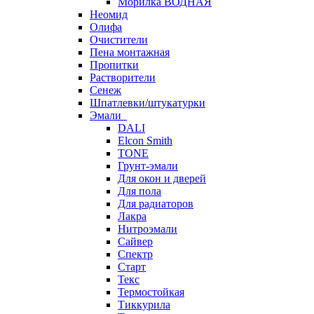
Морилка ВОДНАЯ
Неомид
Олифа
Очистители
Пена монтажная
Пропитки
Растворители
Сенеж
Шпатлевки/штукатурки
Эмали
DALI
Elcon Smith
TONE
Грунт-эмали
Для окон и дверей
Для пола
Для радиаторов
Лакра
Нитроэмали
Сайвер
Спектр
Старт
Текс
Термостойкая
Тиккурила