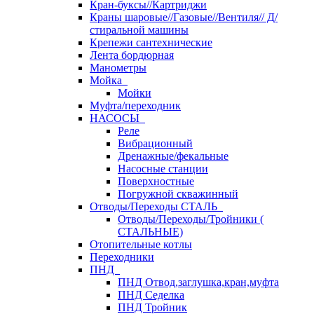
Кран-буксы//Картриджи
Краны шаровые//Газовые//Вентиля// Д/
стиральной машины
Крепежи сантехнические
Лента бордюрная
Манометры
Мойка
Мойки
Муфта/переходник
НАСОСЫ
Реле
Вибрационный
Дренажные/фекальные
Насосные станции
Поверхностные
Погружной скважинный
Отводы/Переходы СТАЛЬ
Отводы/Переходы/Тройники (
СТАЛЬНЫЕ)
Отопительные котлы
Переходники
ПНД
ПНД Отвод,заглушка,кран,муфта
ПНД Седелка
ПНД Тройник