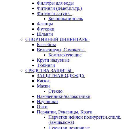
Фильтры для воды
Фитинги (д/мет.пл.тр.)
Фитинги латунь
Бочонок/ниппель
Фланцы
Футорки
Шланги
СПОРТИВНЫЙ ИНВЕНТАРЬ
Бассейны
Велосипеды, Самокаты
Комплектующие
Круги надувные
Тюбинги
СРЕДСТВА ЗАЩИТЫ
ЗАЩИТНАЯ ОДЕЖДА
Каски
Маски
Стекло
Наколенники/налокотники
Наушники
Очки
Перчатки, Рукавицы, Краги
Перчатки нейлон полиуретан,спилк.
(замша,кожа)
Перчатки резиновые