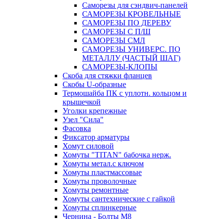
Саморезы для сэндвич-панелей
САМОРЕЗЫ КРОВЕЛЬНЫЕ
САМОРЕЗЫ ПО ДЕРЕВУ
САМОРЕЗЫ С П/Ш
САМОРЕЗЫ СМЛ
САМОРЕЗЫ УНИВЕРС. ПО
МЕТАЛЛУ (ЧАСТЫЙ ШАГ)
САМОРЕЗЫ-КЛОПЫ
Скоба для стяжки фланцев
Скобы U-образные
Термошайба ПК с уплотн. кольцом и
крышечкой
Уголки крепежные
Узел "Сила"
Фасовка
Фиксатор арматуры
Хомут силовой
Хомуты "TITAN" бабочка нерж.
Хомуты метал.с ключом
Хомуты пластмассовые
Хомуты проволочные
Хомуты ремонтные
Хомуты сантехнические с гайкой
Хомуты сплинкерные
Чернина - Болты М8