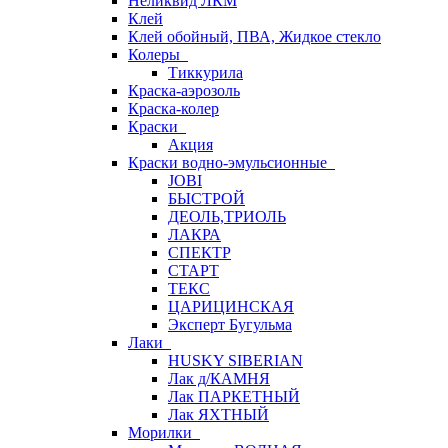
Неликвид ЛКМ
Клей
Клей обойный, ПВА, Жидкое стекло
Колеры
Тиккурила
Краска-аэрозоль
Краска-колер
Краски
Акция
Краски водно-эмульсионные
JOBI
БЫСТРОЙ
ДЕОЛЬ,ТРИОЛЬ
ЛАКРА
СПЕКТР
СТАРТ
ТЕКС
ЦАРИЦИНСКАЯ
Эксперт Бугульма
Лаки
HUSKY SIBERIAN
Лак д/КАМНЯ
Лак ПАРКЕТНЫЙ
Лак ЯХТНЫЙ
Морилки