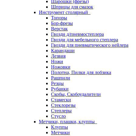
Шарошки (фрезы)
Шприцы для смазок
Инструмент столярный
Топоры
Бор-фрезы
Верстак
Гвозди д/пневмостеплера
Гвозди для мебельного степлера
Гвозди для пневматического нейлера
Карандаши
Лезвия
Ножи
Ножовки
Полотна, Пилки для лобзика
Рашпили
Резцы
Рубанки
Скобы, Скобоудалители
Стамески
Стеклорезы
Степлеры
Стусло
Метчики, плашки, клуппы
Клуппы
Метчики