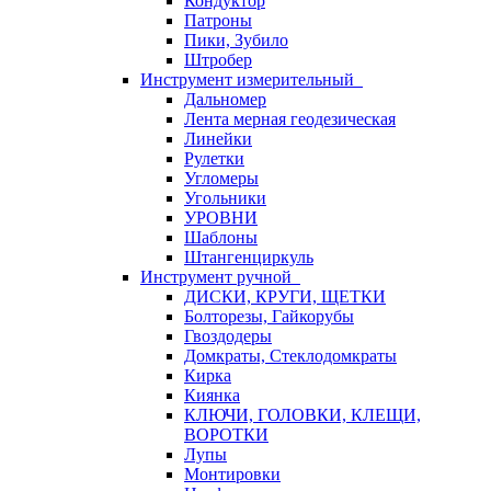
Кондуктор
Патроны
Пики, Зубило
Штробер
Инструмент измерительный
Дальномер
Лента мерная геодезическая
Линейки
Рулетки
Угломеры
Угольники
УРОВНИ
Шаблоны
Штангенциркуль
Инструмент ручной
ДИСКИ, КРУГИ, ЩЕТКИ
Болторезы, Гайкорубы
Гвоздодеры
Домкраты, Стеклодомкраты
Кирка
Киянка
КЛЮЧИ, ГОЛОВКИ, КЛЕЩИ,
ВОРОТКИ
Лупы
Монтировки