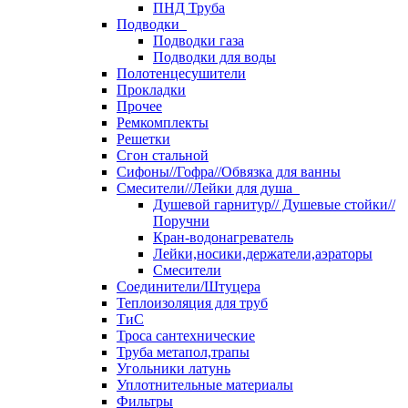
ПНД Труба
Подводки
Подводки газа
Подводки для воды
Полотенцесушители
Прокладки
Прочее
Ремкомплекты
Решетки
Сгон стальной
Сифоны//Гофра//Обвязка для ванны
Смесители//Лейки для душа
Душевой гарнитур// Душевые стойки//
Поручни
Кран-водонагреватель
Лейки,носики,держатели,аэраторы
Смесители
Соединители/Штуцера
Теплоизоляция для труб
ТиС
Троса сантехнические
Труба метапол,трапы
Угольники латунь
Уплотнительные материалы
Фильтры