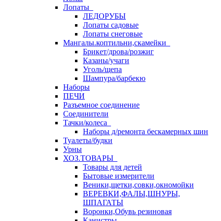
Лопаты
ЛЕДОРУБЫ
Лопаты садовые
Лопаты снеговые
Мангалы.коптильни,скамейки
Брикет/дрова/розжиг
Казаны/учаги
Уголь/щепа
Шампура/барбекю
Наборы
ПЕЧИ
Разъемное соединение
Соединители
Тачки/колеса
Наборы д/ремонта бескамерных шин
Туалеты/будки
Урны
ХОЗ.ТОВАРЫ
Товары для детей
Бытовые измерители
Веники,щетки,совки,окномойки
ВЕРЕВКИ,ФАЛЫ,ШНУРЫ,
ШПАГАТЫ
Воронки,Обувь резиновая
Канистры