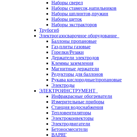
Наборы сверел
Наборы стамесок,напильников
Наборы шплинтов,пружин
Наборы щеток
Наборы экстракторов
Трубогиб
Электрогазосварочное оборудование
Баллоны пропановые
Газ,плиты газовые
Горелки/Резаки
Держатели электродов
Клеммы заземления
Магнитные держатели
Редукторы для баллонов
Рукава кислородные/пропановые
Электроды
ЭЛЕКТРОИНСТРУМЕНТ
Инфракрасные обогреватели
Измерительные приборы
Станция водоснабжения
Тепловентиляторы
Электроконвекторы
Электродвигатели
Бетоносмесители
ВАРЯГ