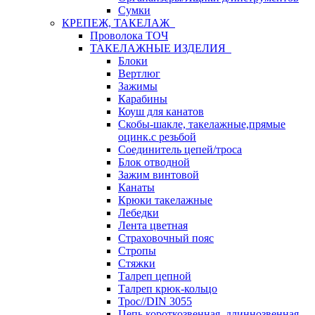
Сумки
КРЕПЕЖ, ТАКЕЛАЖ
Проволока ТОЧ
ТАКЕЛАЖНЫЕ ИЗДЕЛИЯ
Блоки
Вертлюг
Зажимы
Карабины
Коуш для канатов
Скобы-шакле, такелажные,прямые
оцинк.с резьбой
Соединитель цепей/троса
Блок отводной
Зажим винтовой
Канаты
Крюки такелажные
Лебедки
Лента цветная
Страховочный пояс
Стропы
Стяжки
Талреп цепной
Талреп крюк-кольцо
Трос//DIN 3055
Цепь короткозвенная, длиннозвенная