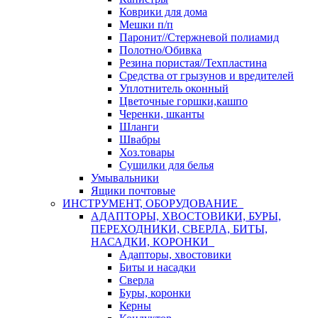
Коврики для дома
Мешки п/п
Паронит//Стержневой полиамид
Полотно/Обивка
Резина пористая//Техпластина
Средства от грызунов и вредителей
Уплотнитель оконный
Цветочные горшки,кашпо
Черенки, шканты
Шланги
Швабры
Хоз.товары
Сушилки для белья
Умывальники
Ящики почтовые
ИНСТРУМЕНТ, ОБОРУДОВАНИЕ
АДАПТОРЫ, ХВОСТОВИКИ, БУРЫ,
ПЕРЕХОДНИКИ, СВЕРЛА, БИТЫ,
НАСАДКИ, КОРОНКИ
Адапторы, хвостовики
Биты и насадки
Сверла
Буры, коронки
Керны