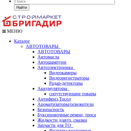
Найти
МЕНЮ
Каталог
АВТОТОВАРЫ
АВТОТОВАРЫ
Автомасла
Автошампуни
Автоэлектроника
Видеокамеры
Видеорегистраторы
Радар-детекторы
Аккумуляторы
сопутствующие товары
Антифриз,Тосол
Ароматизаторы/освежители
Безопасность
Буксировочные ремни, троса
Жидкости д/авто.,смазки
Запчасти для ТО
Фильтры воздушные