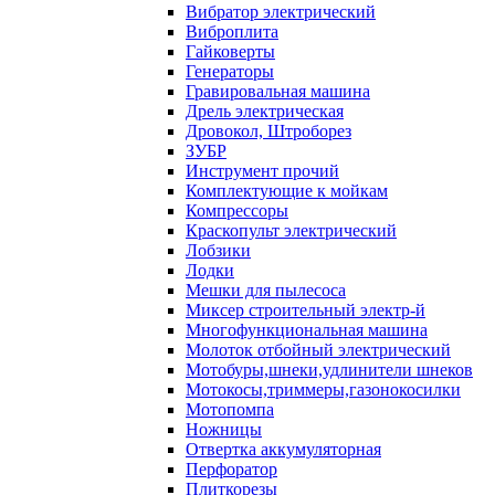
Вибратор электрический
Виброплита
Гайковерты
Генераторы
Гравировальная машина
Дрель электрическая
Дровокол, Штроборез
ЗУБР
Инструмент прочий
Комплектующие к мойкам
Компрессоры
Краскопульт электрический
Лобзики
Лодки
Мешки для пылесоса
Миксер строительный электр-й
Многофункциональная машина
Молоток отбойный электрический
Мотобуры,шнеки,удлинители шнеков
Мотокосы,триммеры,газонокосилки
Мотопомпа
Ножницы
Отвертка аккумуляторная
Перфоратор
Плиткорезы