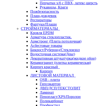
Перчатки х/б с ПВХ, латекс,шерсть
Рукавицы, Краги
Пожбезопасность
Плащ-дождевик
Респираторы
Фартуки/Плащи
СТРОЙМАТЕРИАЛЫ
Кровля ЕРDM
Арматура стеклопластик.
Армстронг (Плита потолочная)
Асбестовые товары
Бикрост/Рубероид/Стеклоизол
Водосточная система(Деке)
Декоративная штукатурка(жидкие обои)
Керамогранит (плитка керамическая)
Кирпич красный
Кирпич
ЛИСТОВОЙ МАТЕРИАЛ
OSB - плита
Гипсокартон
ДВП/ДСП/ТЕКСТОЛИТ
Ламинат
Пенопласт/XPS/Поролон
Поликарбонат
Профнастил