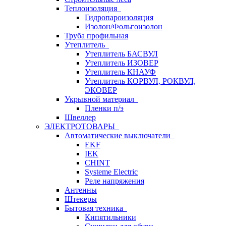
Теплоизоляция
Гидропароизоляция
Изолон/Фольгоизолон
Труба профильная
Утеплитель
Утеплитель БАСВУЛ
Утеплитель ИЗОВЕР
Утеплитель КНАУФ
Утеплитель КОРВУЛ, РОКВУЛ,
ЭКОВЕР
Укрывной материал
Пленки п/э
Швеллер
ЭЛЕКТРОТОВАРЫ
Автоматические выключатели
EKF
IEK
CHINT
Systeme Electric
Реле напряжения
Антенны
Штекеры
Бытовая техника
Кипятильники