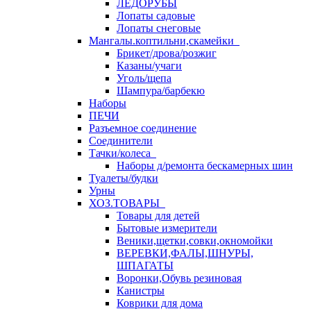
ЛЕДОРУБЫ
Лопаты садовые
Лопаты снеговые
Мангалы.коптильни,скамейки
Брикет/дрова/розжиг
Казаны/учаги
Уголь/щепа
Шампура/барбекю
Наборы
ПЕЧИ
Разъемное соединение
Соединители
Тачки/колеса
Наборы д/ремонта бескамерных шин
Туалеты/будки
Урны
ХОЗ.ТОВАРЫ
Товары для детей
Бытовые измерители
Веники,щетки,совки,окномойки
ВЕРЕВКИ,ФАЛЫ,ШНУРЫ,
ШПАГАТЫ
Воронки,Обувь резиновая
Канистры
Коврики для дома