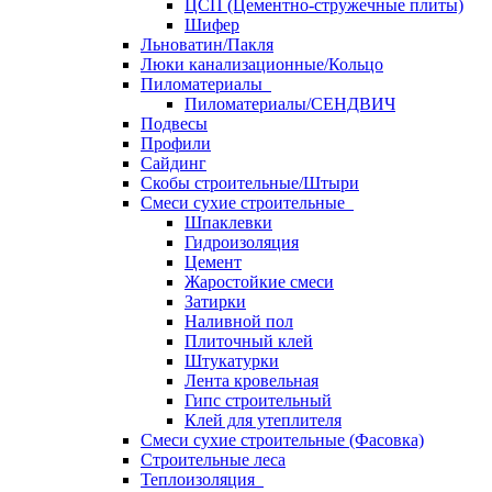
ЦСП (Цементно-стружечные плиты)
Шифер
Льноватин/Пакля
Люки канализационные/Кольцо
Пиломатериалы
Пиломатериалы/СЕНДВИЧ
Подвесы
Профили
Сайдинг
Скобы строительные/Штыри
Смеси сухие строительные
Шпаклевки
Гидроизоляция
Цемент
Жаростойкие смеси
Затирки
Наливной пол
Плиточный клей
Штукатурки
Лента кровельная
Гипс строительный
Клей для утеплителя
Смеси сухие строительные (Фасовка)
Строительные леса
Теплоизоляция