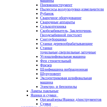
машины
Пневмоинструмент
Пылесосы,воздуходувки,измельчители
Рубанок
Сварочное оборудование
Сварочные аппараты
Сельхозтехника
Скобозабиватель, Заклепочник,
Гвоздезабивной пистолет
Снегоуборщики
Станки деревообрабатывающие
Станки
точильные,сверлильные,заточные
Углошлифовальная машина
Фен строительный
Фрезер
Шлифмашина вибрационная
Шуруповерт
Эксцентриковая шлифовальная
машина
Электро- и бензопилы
Лампы паяльные
Ящики и сумки
Органайзеры/Ящики д/инструментов
Сумки