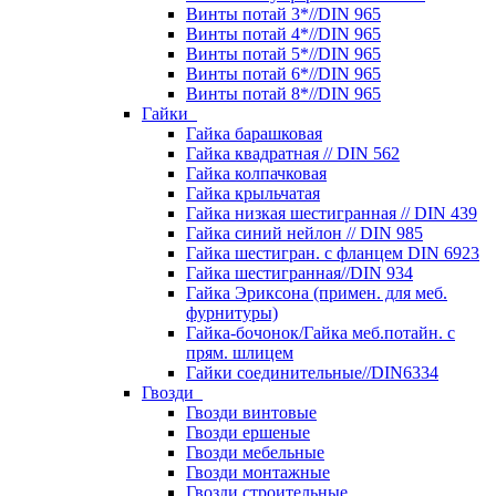
Винты потай 3*//DIN 965
Винты потай 4*//DIN 965
Винты потай 5*//DIN 965
Винты потай 6*//DIN 965
Винты потай 8*//DIN 965
Гайки
Гайка барашковая
Гайка квадратная // DIN 562
Гайка колпачковая
Гайка крыльчатая
Гайка низкая шестигранная // DIN 439
Гайка синий нейлон // DIN 985
Гайка шестигран. с фланцем DIN 6923
Гайка шестигранная//DIN 934
Гайка Эриксона (примен. для меб.
фурнитуры)
Гайка-бочонок/Гайка меб.потайн. с
прям. шлицем
Гайки соединительные//DIN6334
Гвозди
Гвозди винтовые
Гвозди ершеные
Гвозди мебельные
Гвозди монтажные
Гвозди строительные