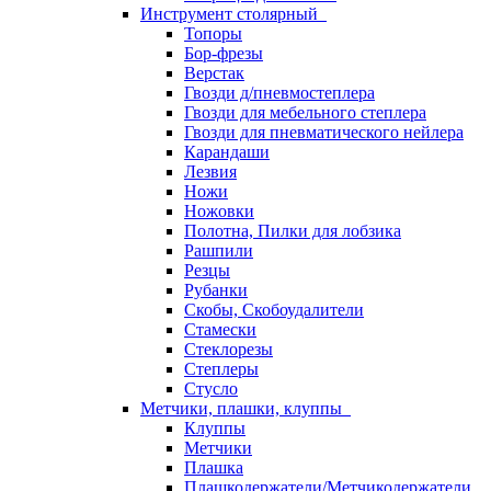
Инструмент столярный
Топоры
Бор-фрезы
Верстак
Гвозди д/пневмостеплера
Гвозди для мебельного степлера
Гвозди для пневматического нейлера
Карандаши
Лезвия
Ножи
Ножовки
Полотна, Пилки для лобзика
Рашпили
Резцы
Рубанки
Скобы, Скобоудалители
Стамески
Стеклорезы
Степлеры
Стусло
Метчики, плашки, клуппы
Клуппы
Метчики
Плашка
Плашкодержатели/Метчикодержатели