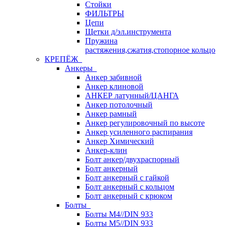
Стойки
ФИЛЬТРЫ
Цепи
Щетки д/эл.инструмента
Пружина
растяжения,сжатия,стопорное кольцо
КРЕПЁЖ
Анкеры
Анкер забивной
Анкер клиновой
АНКЕР латунный/ЦАНГА
Анкер потолочный
Анкер рамный
Анкер регулировочный по высоте
Анкер усиленного распирания
Анкер Химический
Анкер-клин
Болт анкер/двухраспорный
Болт анкерный
Болт анкерный с гайкой
Болт анкерный с кольцом
Болт анкерный с крюком
Болты
Болты М4//DIN 933
Болты М5//DIN 933