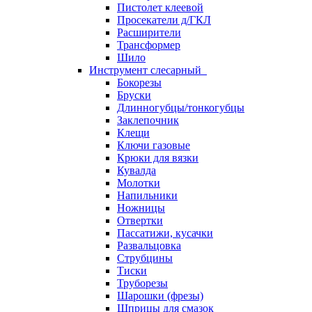
Пистолет клеевой
Просекатели д/ГКЛ
Расширители
Трансформер
Шило
Инструмент слесарный
Бокорезы
Бруски
Длинногубцы/тонкогубцы
Заклепочник
Клещи
Ключи газовые
Крюки для вязки
Кувалда
Молотки
Напильники
Ножницы
Отвертки
Пассатижи, кусачки
Развальцовка
Струбцины
Тиски
Труборезы
Шарошки (фрезы)
Шприцы для смазок