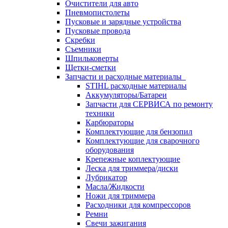
Очистители для авто
Пневмопистолеты
Пусковые и зарядные устройства
Пусковые провода
Скребки
Съемники
Шпильковерты
Щетки-сметки
Запчасти и расходные материалы
STIHL расходные материалы
Аккумуляторы/Батареи
Запчасти для СЕРВИСА по ремонту
техники
Карбюраторы
Комплектующие для бензопил
Комплектующие для сварочного
оборудования
Крепежные коплектующие
Леска для триммера/диски
Лубрикатор
Масла/Жидкости
Ножи для триммера
Расходники для компрессоров
Ремни
Свечи зажигания