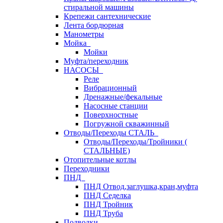
стиральной машины
Крепежи сантехнические
Лента бордюрная
Манометры
Мойка
Мойки
Муфта/переходник
НАСОСЫ
Реле
Вибрационный
Дренажные/фекальные
Насосные станции
Поверхностные
Погружной скважинный
Отводы/Переходы СТАЛЬ
Отводы/Переходы/Тройники (
СТАЛЬНЫЕ)
Отопительные котлы
Переходники
ПНД
ПНД Отвод,заглушка,кран,муфта
ПНД Седелка
ПНД Тройник
ПНД Труба
Подводки