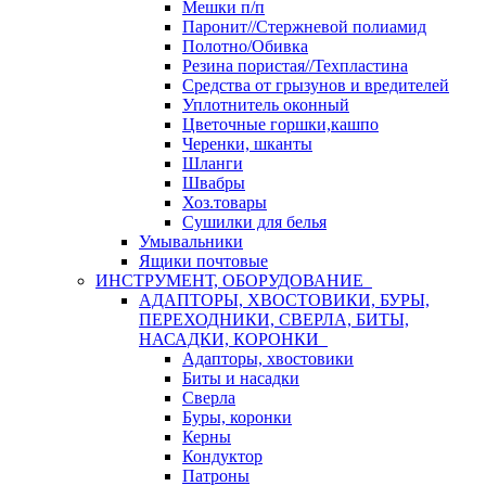
Мешки п/п
Паронит//Стержневой полиамид
Полотно/Обивка
Резина пористая//Техпластина
Средства от грызунов и вредителей
Уплотнитель оконный
Цветочные горшки,кашпо
Черенки, шканты
Шланги
Швабры
Хоз.товары
Сушилки для белья
Умывальники
Ящики почтовые
ИНСТРУМЕНТ, ОБОРУДОВАНИЕ
АДАПТОРЫ, ХВОСТОВИКИ, БУРЫ,
ПЕРЕХОДНИКИ, СВЕРЛА, БИТЫ,
НАСАДКИ, КОРОНКИ
Адапторы, хвостовики
Биты и насадки
Сверла
Буры, коронки
Керны
Кондуктор
Патроны