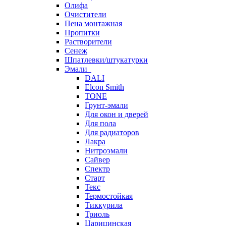
Олифа
Очистители
Пена монтажная
Пропитки
Растворители
Сенеж
Шпатлевки/штукатурки
Эмали
DALI
Elcon Smith
TONE
Грунт-эмали
Для окон и дверей
Для пола
Для радиаторов
Лакра
Нитроэмали
Сайвер
Спектр
Старт
Текс
Термостойкая
Тиккурила
Триоль
Царицинская