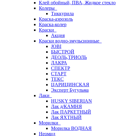
Клей обойный, ПВА, Жидкое стекло
Колеры
Тиккурила
Краска-аэрозоль
Краска-колер
Краски
Акция
Краски водно-эмульсионные
JOBI
БЫСТРОЙ
ДЕОЛЬ,ТРИОЛЬ
ЛАКРА
СПЕКТР
СТАРТ
ТЕКС
ЦАРИЦИНСКАЯ
Эксперт Бугульма
Лаки
HUSKY SIBERIAN
Лак д/КАМНЯ
Лак ПАРКЕТНЫЙ
Лак ЯХТНЫЙ
Морилки
Морилка ВОДНАЯ
Неомид