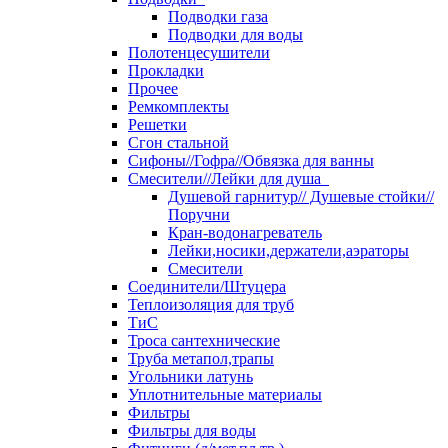
Подводки газа
Подводки для воды
Полотенцесушители
Прокладки
Прочее
Ремкомплекты
Решетки
Сгон стальной
Сифоны//Гофра//Обвязка для ванны
Смесители//Лейки для душа
Душевой гарнитур// Душевые стойки//
Поручни
Кран-водонагреватель
Лейки,носики,держатели,аэраторы
Смесители
Соединители/Штуцера
Теплоизоляция для труб
ТиС
Троса сантехнические
Труба метапол,трапы
Угольники латунь
Уплотнительные материалы
Фильтры
Фильтры для воды