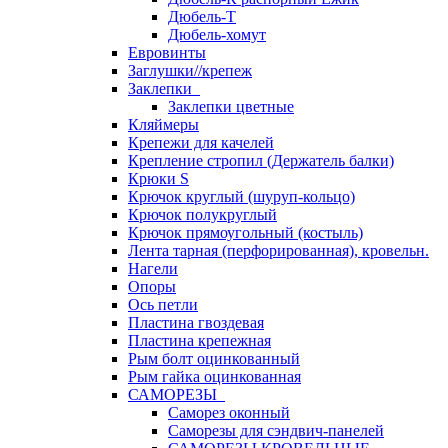
Дюбель-Т
Дюбель-хомут
Евровинты
Заглушки//крепеж
Заклепки
Заклепки цветные
Кляймеры
Крепежи для качелей
Крепление стропил (Держатель балки)
Крюки S
Крючок круглый (шуруп-кольцо)
Крючок полукруглый
Крючок прямоугольный (костыль)
Лента тарная (перфорированная), кровельн.
Нагели
Опоры
Ось петли
Пластина гвоздевая
Пластина крепежная
Рым болт оцинкованный
Рым гайка оцинкованная
САМОРЕЗЫ
Саморез оконный
Саморезы для сэндвич-панелей