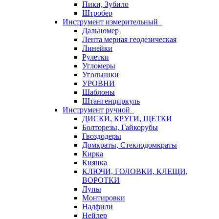
Пики, Зубило
Штробер
Инструмент измерительный
Дальномер
Лента мерная геодезическая
Линейки
Рулетки
Угломеры
Угольники
УРОВНИ
Шаблоны
Штангенциркуль
Инструмент ручной
ДИСКИ, КРУГИ, ЩЕТКИ
Болторезы, Гайкорубы
Гвоздодеры
Домкраты, Стеклодомкраты
Кирка
Киянка
КЛЮЧИ, ГОЛОВКИ, КЛЕЩИ,
ВОРОТКИ
Лупы
Монтировки
Надфили
Нейлер