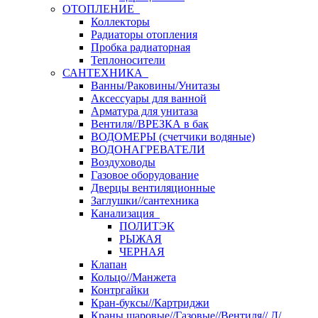
ОТОПЛЕНИЕ
Коллекторы
Радиаторы отопления
Пробка радиаторная
Теплоносители
САНТЕХНИКА
Ванны/Раковины/Унитазы
Аксессуары для ванной
Арматура для унитаза
Вентиля//ВРЕЗКА в бак
ВОДОМЕРЫ (счетчики водяные)
ВОДОНАГРЕВАТЕЛИ
Воздуховоды
Газовое оборудование
Дверцы вентиляционные
Заглушки//сантехника
Канализация
ПОЛИТЭК
РЫЖАЯ
ЧЕРНАЯ
Клапан
Кольцо//Манжета
Контргайки
Кран-буксы//Картриджи
Краны шаровые//Газовые//Вентиля// Д/