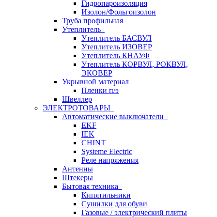
Гидропароизоляция
Изолон/Фольгоизолон
Труба профильная
Утеплитель
Утеплитель БАСВУЛ
Утеплитель ИЗОВЕР
Утеплитель КНАУФ
Утеплитель КОРВУЛ, РОКВУЛ,
ЭКОВЕР
Укрывной материал
Пленки п/э
Швеллер
ЭЛЕКТРОТОВАРЫ
Автоматические выключатели
EKF
IEK
CHINT
Systeme Electric
Реле напряжения
Антенны
Штекеры
Бытовая техника
Кипятильники
Сушилки для обуви
Газовые / электрический плиты