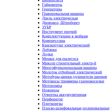
Виброплита
Гайковерты
Генераторы
Гравировальная машина
Дрель электрическая
Дровокол, Штроборез
ЗУБР
Инструмент прочий
Комплектующие к мойкам
Компрессоры
Краскопульт электрический
Лобзики
Лодки
Мешки для пылесоса
Миксер строительный электр-й
Многофункциональная машина
Молоток отбойный электрический
Мотобуры,шнеки,удлинители шнеков
Мотокосы,триммеры,газонокосилки
Мотопомпа
Ножницы
Отвертка аккумуляторная
Перфоратор
Плиткорезы
Плоско-шлифовальные,полировальные