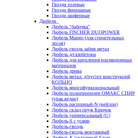
Гвозди толевые
Гвозди финишные
Гвозди шиферные
Дюбели
Дюбель "бабочка"
Дюбель FISCHER DUOPOWER
Дюбель Mungo (для строительных
лесов)
Дюбель гвоздь забив метал
Дюбель д/газобетона
Дюбель для крепления изоляционных
материалов
Дюбель дрива
Дюбель метал. д/пустот конструкций
КОЛЬЦО
Дюбель многофункциональный
Дюбель полипропилен ОМАКС СПИР
(упак.ведро)
Дюбель распорный-N (нейлон)
Дюбель склад.пруж Крючок
Дюбель универсальный (U)
Дюбель-S с усами
Дюбель-гвоздь
Дюбель-гвоздь монтажный
Дюбель-К распорный Ежик