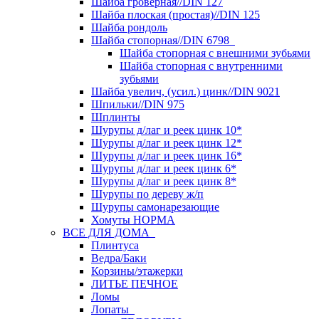
Шайба гроверная//DIN 127
Шайба плоская (простая)//DIN 125
Шайба рондоль
Шайба стопорная//DIN 6798
Шайба стопорная с внешними зубьями
Шайба стопорная с внутренними
зубьями
Шайба увелич, (усил.) цинк//DIN 9021
Шпильки//DIN 975
Шплинты
Шурупы д/лаг и реек цинк 10*
Шурупы д/лаг и реек цинк 12*
Шурупы д/лаг и реек цинк 16*
Шурупы д/лаг и реек цинк 6*
Шурупы д/лаг и реек цинк 8*
Шурупы по дереву ж/п
Шурупы самонарезающие
Хомуты НОРМА
ВСЕ ДЛЯ ДОМА
Плинтуса
Ведра/Баки
Корзины/этажерки
ЛИТЬЕ ПЕЧНОЕ
Ломы
Лопаты