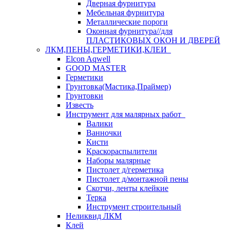
Дверная фурнитура
Мебельная фурнитура
Металлические пороги
Оконная фурнитура//для
ПЛАСТИКОВЫХ ОКОН И ДВЕРЕЙ
ЛКМ,ПЕНЫ,ГЕРМЕТИКИ,КЛЕИ
Elcon Aqwell
GOOD MASTER
Герметики
Грунтовка(Мастика,Праймер)
Грунтовки
Известь
Инструмент для малярных работ
Валики
Ванночки
Кисти
Краскораспылители
Наборы малярные
Пистолет д/герметика
Пистолет д/монтажной пены
Скотчи, ленты клейкие
Терка
Инструмент строительный
Неликвид ЛКМ
Клей