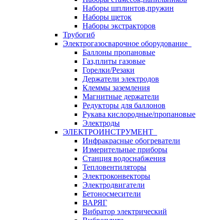
Наборы шплинтов,пружин
Наборы щеток
Наборы экстракторов
Трубогиб
Электрогазосварочное оборудование
Баллоны пропановые
Газ,плиты газовые
Горелки/Резаки
Держатели электродов
Клеммы заземления
Магнитные держатели
Редукторы для баллонов
Рукава кислородные/пропановые
Электроды
ЭЛЕКТРОИНСТРУМЕНТ
Инфракрасные обогреватели
Измерительные приборы
Станция водоснабжения
Тепловентиляторы
Электроконвекторы
Электродвигатели
Бетоносмесители
ВАРЯГ
Вибратор электрический