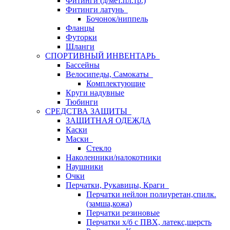
Фитинги (д/мет.пл.тр.)
Фитинги латунь
Бочонок/ниппель
Фланцы
Футорки
Шланги
СПОРТИВНЫЙ ИНВЕНТАРЬ
Бассейны
Велосипеды, Самокаты
Комплектующие
Круги надувные
Тюбинги
СРЕДСТВА ЗАЩИТЫ
ЗАЩИТНАЯ ОДЕЖДА
Каски
Маски
Стекло
Наколенники/налокотники
Наушники
Очки
Перчатки, Рукавицы, Краги
Перчатки нейлон полиуретан,спилк.
(замша,кожа)
Перчатки резиновые
Перчатки х/б с ПВХ, латекс,шерсть