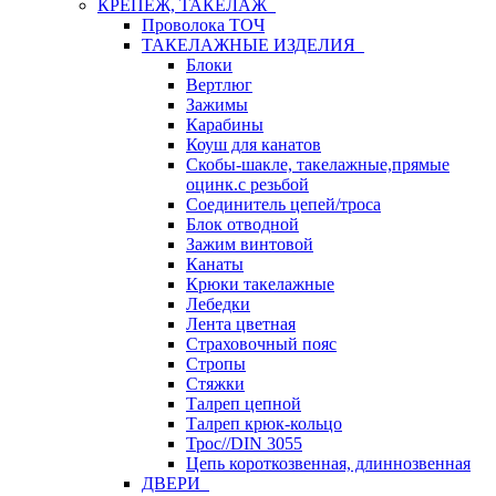
КРЕПЕЖ, ТАКЕЛАЖ
Проволока ТОЧ
ТАКЕЛАЖНЫЕ ИЗДЕЛИЯ
Блоки
Вертлюг
Зажимы
Карабины
Коуш для канатов
Скобы-шакле, такелажные,прямые
оцинк.с резьбой
Соединитель цепей/троса
Блок отводной
Зажим винтовой
Канаты
Крюки такелажные
Лебедки
Лента цветная
Страховочный пояс
Стропы
Стяжки
Талреп цепной
Талреп крюк-кольцо
Трос//DIN 3055
Цепь короткозвенная, длиннозвенная
ДВЕРИ