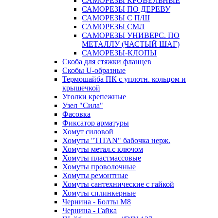
САМОРЕЗЫ КРОВЕЛЬНЫЕ
САМОРЕЗЫ ПО ДЕРЕВУ
САМОРЕЗЫ С П/Ш
САМОРЕЗЫ СМЛ
САМОРЕЗЫ УНИВЕРС. ПО
МЕТАЛЛУ (ЧАСТЫЙ ШАГ)
САМОРЕЗЫ-КЛОПЫ
Скоба для стяжки фланцев
Скобы U-образные
Термошайба ПК с уплотн. кольцом и
крышечкой
Уголки крепежные
Узел "Сила"
Фасовка
Фиксатор арматуры
Хомут силовой
Хомуты "TITAN" бабочка нерж.
Хомуты метал.с ключом
Хомуты пластмассовые
Хомуты проволочные
Хомуты ремонтные
Хомуты сантехнические с гайкой
Хомуты сплинкерные
Чернина - Болты М8
Чернина - Гайка