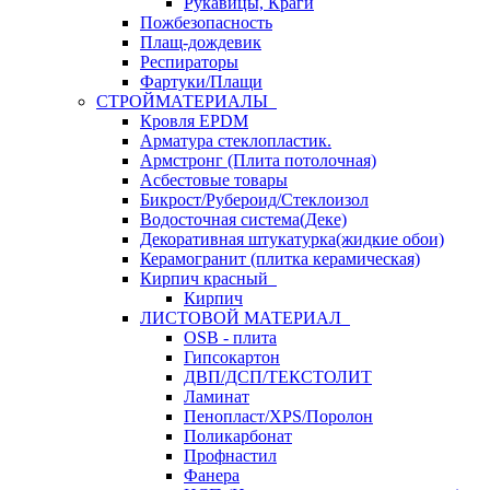
Рукавицы, Краги
Пожбезопасность
Плащ-дождевик
Респираторы
Фартуки/Плащи
СТРОЙМАТЕРИАЛЫ
Кровля ЕРDM
Арматура стеклопластик.
Армстронг (Плита потолочная)
Асбестовые товары
Бикрост/Рубероид/Стеклоизол
Водосточная система(Деке)
Декоративная штукатурка(жидкие обои)
Керамогранит (плитка керамическая)
Кирпич красный
Кирпич
ЛИСТОВОЙ МАТЕРИАЛ
OSB - плита
Гипсокартон
ДВП/ДСП/ТЕКСТОЛИТ
Ламинат
Пенопласт/XPS/Поролон
Поликарбонат
Профнастил
Фанера