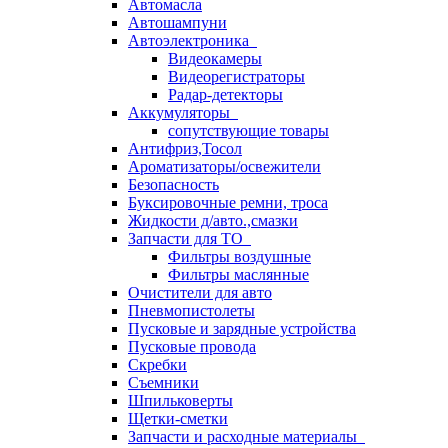
Автомасла
Автошампуни
Автоэлектроника
Видеокамеры
Видеорегистраторы
Радар-детекторы
Аккумуляторы
сопутствующие товары
Антифриз,Тосол
Ароматизаторы/освежители
Безопасность
Буксировочные ремни, троса
Жидкости д/авто.,смазки
Запчасти для ТО
Фильтры воздушные
Фильтры маслянные
Очистители для авто
Пневмопистолеты
Пусковые и зарядные устройства
Пусковые провода
Скребки
Съемники
Шпильковерты
Щетки-сметки
Запчасти и расходные материалы