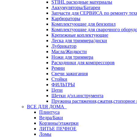
STIHL расходные материалы
Аккумуляторы/Батареи
Запчасти для СЕРВИСА по ремонту тех
Карбюраторы
Комплектующие для бензопил
Комплектующие для сварочного оборуд
Крепежные коплектующие
Леска для триммера/диски
Лубрикатор
Масла/Жидкости
Ножи для триммера
Расходники для компрессоров
Ремни
Свечи зажигания
Стойки
ФИЛЬТРЫ
Цепи
Щетки д/эл.инструмента
Пружина растяжения,сжатия,стопорное 
ВСЕ ДЛЯ ДОМА
Плинтуса
Ведра/Баки
Корзины/этажерки
ЛИТЬЕ ПЕЧНОЕ
Ломы