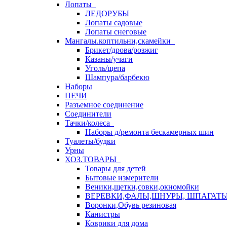
Лопаты
ЛЕДОРУБЫ
Лопаты садовые
Лопаты снеговые
Мангалы.коптильни,скамейки
Брикет/дрова/розжиг
Казаны/учаги
Уголь/щепа
Шампура/барбекю
Наборы
ПЕЧИ
Разъемное соединение
Соединители
Тачки/колеса
Наборы д/ремонта бескамерных шин
Туалеты/будки
Урны
ХОЗ.ТОВАРЫ
Товары для детей
Бытовые измерители
Веники,щетки,совки,окномойки
ВЕРЕВКИ,ФАЛЫ,ШНУРЫ, ШПАГАТ
Воронки,Обувь резиновая
Канистры
Коврики для дома