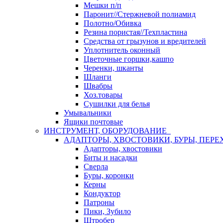
Мешки п/п
Паронит//Стержневой полиамид
Полотно/Обивка
Резина пористая//Техпластина
Средства от грызунов и вредителей
Уплотнитель оконный
Цветочные горшки,кашпо
Черенки, шканты
Шланги
Швабры
Хоз.товары
Сушилки для белья
Умывальники
Ящики почтовые
ИНСТРУМЕНТ, ОБОРУДОВАНИЕ
АДАПТОРЫ, ХВОСТОВИКИ, БУРЫ, ПЕРЕ
Адапторы, хвостовики
Биты и насадки
Сверла
Буры, коронки
Керны
Кондуктор
Патроны
Пики, Зубило
Штробер