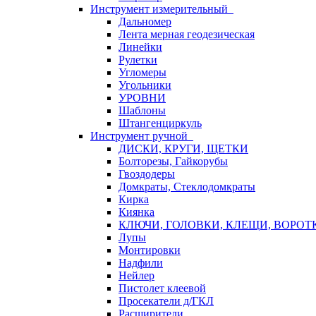
Инструмент измерительный
Дальномер
Лента мерная геодезическая
Линейки
Рулетки
Угломеры
Угольники
УРОВНИ
Шаблоны
Штангенциркуль
Инструмент ручной
ДИСКИ, КРУГИ, ЩЕТКИ
Болторезы, Гайкорубы
Гвоздодеры
Домкраты, Стеклодомкраты
Кирка
Киянка
КЛЮЧИ, ГОЛОВКИ, КЛЕЩИ, ВОРОТ
Лупы
Монтировки
Надфили
Нейлер
Пистолет клеевой
Просекатели д/ГКЛ
Расширители