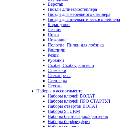
Верстак
Гвозди д/пневмостеплера
Гвозди для мебельного степлера
Гвозди для пневматического нейлера
Карандаши
Лезвия
Ножи
Ножовки
Полотна, Пилки для лобзика
Рашпили
Резцы
Рубанки
Скобы, Скобоудалители
Стамески
Стеклорезы
Степлеры
Стусло
Наборы в ассортименте
Наборы ключей ВОЛАТ
Наборы ключей ПРО СТАРТУЛ
Наборы отверток ВОЛАТ
Наборы STURM
Наборы бит/насадок/адаптеров
Наборы борфрез,фрез
Наборы головок