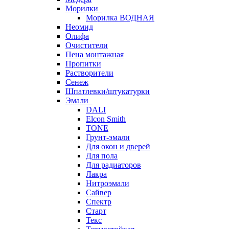
Морилки
Морилка ВОДНАЯ
Неомид
Олифа
Очистители
Пена монтажная
Пропитки
Растворители
Сенеж
Шпатлевки/штукатурки
Эмали
DALI
Elcon Smith
TONE
Грунт-эмали
Для окон и дверей
Для пола
Для радиаторов
Лакра
Нитроэмали
Сайвер
Спектр
Старт
Текс