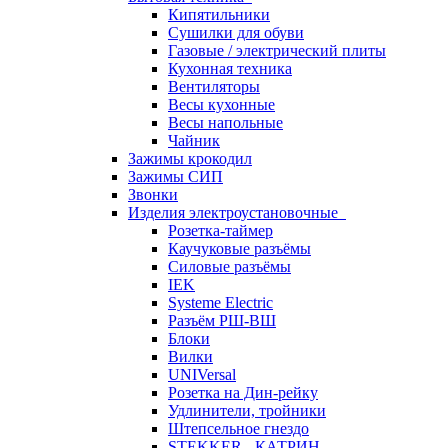
Кипятильники
Сушилки для обуви
Газовые / электрический плиты
Кухонная техника
Вентиляторы
Весы кухонные
Весы напольные
Чайник
Зажимы крокодил
Зажимы СИП
Звонки
Изделия электроустановочные
Розетка-таймер
Каучуковые разъёмы
Силовые разъёмы
IEK
Systeme Electric
Разъём РШ-ВШ
Блоки
Вилки
UNIVersal
Розетка на Дин-рейку
Удлинители, тройники
Штепсельное гнездо
STEKKER - КАТРИН