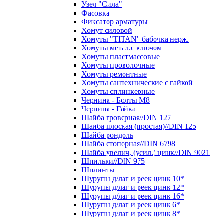
Узел "Сила"
Фасовка
Фиксатор арматуры
Хомут силовой
Хомуты "TITAN" бабочка нерж.
Хомуты метал.с ключом
Хомуты пластмассовые
Хомуты проволочные
Хомуты ремонтные
Хомуты сантехнические с гайкой
Хомуты сплинкерные
Чернина - Болты М8
Чернина - Гайка
Шайба гроверная//DIN 127
Шайба плоская (простая)//DIN 125
Шайба рондоль
Шайба стопорная//DIN 6798
Шайба увелич, (усил.) цинк//DIN 9021
Шпильки//DIN 975
Шплинты
Шурупы д/лаг и реек цинк 10*
Шурупы д/лаг и реек цинк 12*
Шурупы д/лаг и реек цинк 16*
Шурупы д/лаг и реек цинк 6*
Шурупы д/лаг и реек цинк 8*