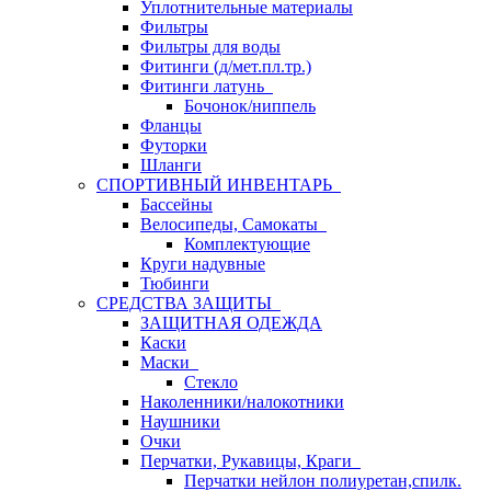
Уплотнительные материалы
Фильтры
Фильтры для воды
Фитинги (д/мет.пл.тр.)
Фитинги латунь
Бочонок/ниппель
Фланцы
Футорки
Шланги
СПОРТИВНЫЙ ИНВЕНТАРЬ
Бассейны
Велосипеды, Самокаты
Комплектующие
Круги надувные
Тюбинги
СРЕДСТВА ЗАЩИТЫ
ЗАЩИТНАЯ ОДЕЖДА
Каски
Маски
Стекло
Наколенники/налокотники
Наушники
Очки
Перчатки, Рукавицы, Краги
Перчатки нейлон полиуретан,спилк.