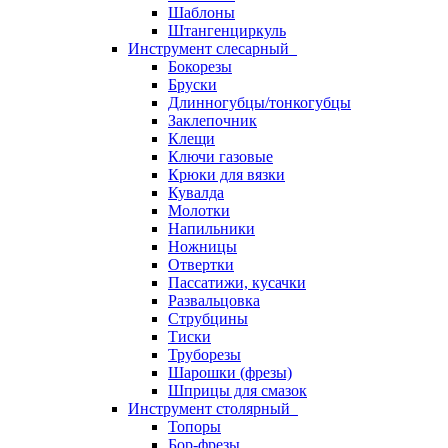
Шаблоны
Штангенциркуль
Инструмент слесарный
Бокорезы
Бруски
Длинногубцы/тонкогубцы
Заклепочник
Клещи
Ключи газовые
Крюки для вязки
Кувалда
Молотки
Напильники
Ножницы
Отвертки
Пассатижи, кусачки
Развальцовка
Струбцины
Тиски
Труборезы
Шарошки (фрезы)
Шприцы для смазок
Инструмент столярный
Топоры
Бор-фрезы