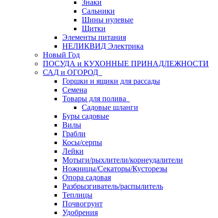
Знаки
Сальники
Шины нулевые
Щитки
Элементы питания
НЕЛИКВИД Электрика
Новый Год
ПОСУДА и КУХОННЫЕ ПРИНАДЛЕЖНОСТИ
САД и ОГОРОД
Горшки и ящики для рассады
Семена
Товары для полива
Садовые шланги
Буры садовые
Вилы
Грабли
Косы/серпы
Лейки
Мотыги/рыхлители/корнеудалители
Ножницы/Секаторы/Кусторезы
Опора садовая
Разбрызгиватель/распылитель
Теплицы
Почвогрунт
Удобрения