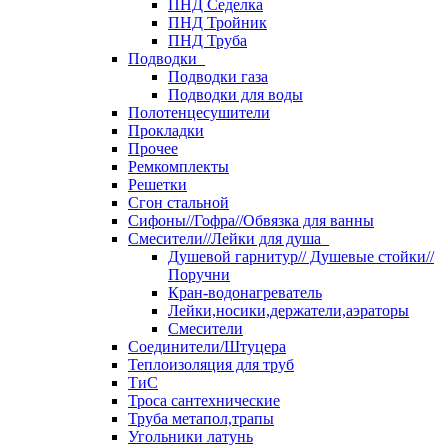
ПНД Седелка
ПНД Тройник
ПНД Труба
Подводки
Подводки газа
Подводки для воды
Полотенцесушители
Прокладки
Прочее
Ремкомплекты
Решетки
Сгон стальной
Сифоны//Гофра//Обвязка для ванны
Смесители//Лейки для душа
Душевой гарнитур// Душевые стойки//
Поручни
Кран-водонагреватель
Лейки,носики,держатели,аэраторы
Смесители
Соединители/Штуцера
Теплоизоляция для труб
ТиС
Троса сантехнические
Труба метапол,трапы
Угольники латунь