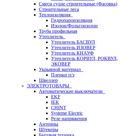
Смеси сухие строительные (Фасовка)
Строительные леса
Теплоизоляция
Гидропароизоляция
Изолон/Фольгоизолон
Труба профильная
Утеплитель
Утеплитель БАСВУЛ
Утеплитель ИЗОВЕР
Утеплитель КНАУФ
Утеплитель КОРВУЛ, РОКВУЛ,
ЭКОВЕР
Укрывной материал
Пленки п/э
Швеллер
ЭЛЕКТРОТОВАРЫ
Автоматические выключатели
EKF
IEK
CHINT
Systeme Electric
Реле напряжения
Антенны
Штекеры
Бытовая техника