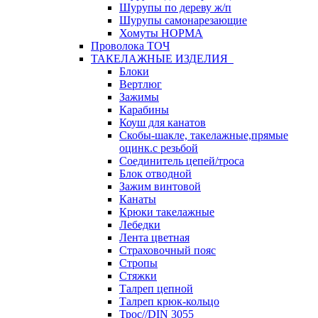
Шурупы по дереву ж/п
Шурупы самонарезающие
Хомуты НОРМА
Проволока ТОЧ
ТАКЕЛАЖНЫЕ ИЗДЕЛИЯ
Блоки
Вертлюг
Зажимы
Карабины
Коуш для канатов
Скобы-шакле, такелажные,прямые
оцинк.с резьбой
Соединитель цепей/троса
Блок отводной
Зажим винтовой
Канаты
Крюки такелажные
Лебедки
Лента цветная
Страховочный пояс
Стропы
Стяжки
Талреп цепной
Талреп крюк-кольцо
Трос//DIN 3055