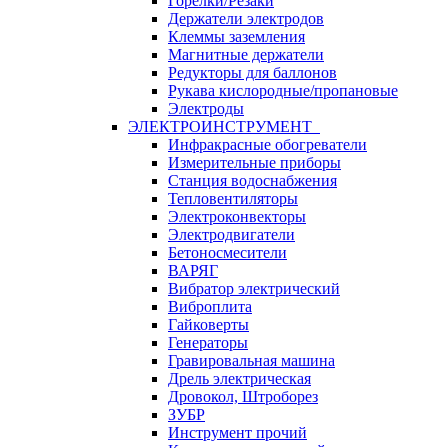
Горелки/Резаки
Держатели электродов
Клеммы заземления
Магнитные держатели
Редукторы для баллонов
Рукава кислородные/пропановые
Электроды
ЭЛЕКТРОИНСТРУМЕНТ
Инфракрасные обогреватели
Измерительные приборы
Станция водоснабжения
Тепловентиляторы
Электроконвекторы
Электродвигатели
Бетоносмесители
ВАРЯГ
Вибратор электрический
Виброплита
Гайковерты
Генераторы
Гравировальная машина
Дрель электрическая
Дровокол, Штроборез
ЗУБР
Инструмент прочий