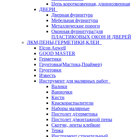
Цепь короткозвенная, длиннозвенная
ДВЕРИ
Дверная фурнитура
Мебельная фурнитура
Металлические пороги
Оконная фурнитура//для
ПЛАСТИКОВЫХ ОКОН И ДВЕРЕЙ
ЛКМ,ПЕНЫ,ГЕРМЕТИКИ,КЛЕИ
Elcon Aqwell
GOOD MASTER
Герметики
Грунтовка(Мастика,Праймер)
Грунтовки
Известь
Инструмент для малярных работ
Валики
Ванночки
Кисти
Краскораспылители
Наборы малярные
Пистолет д/герметика
Пистолет д/монтажной пены
Скотчи, ленты клейкие
Терка
Инструмент строительный