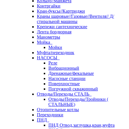
Кольцо//Манжета
Контргайки
Кран-буксы//Картриджи
Краны шаровые//Газовые//Вентиля// Д/
стиральной машины
Крепежи сантехнические
Лента бордюрная
Манометры
Мойка
Мойки
Муфта/переходник
НАСОСЫ
Реле
Вибрационный
Дренажные/фекальные
Насосные станции
Поверхностные
Погружной скважинный
Отводы/Переходы СТАЛЬ
Отводы/Переходы/Тройники (
СТАЛЬНЫЕ)
Отопительные котлы
Переходники
ПНД
ПНД Отвод,заглушка,кран,муфта