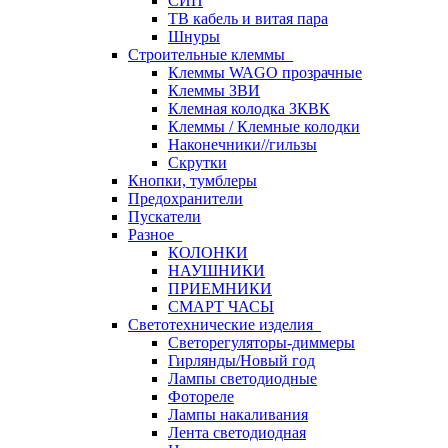
СИП
ТВ кабель и витая пара
Шнуры
Строительные клеммы
Клеммы WAGO прозрачные
Клеммы ЗВИ
Клемная колодка ЗКВК
Клеммы / Клемные колодки
Наконечники//гильзы
Скрутки
Кнопки, тумблеры
Предохранители
Пускатели
Разное
КОЛОНКИ
НАУШНИКИ
ПРИЕМНИКИ
СМАРТ ЧАСЫ
Светотехнические изделия
Светорегуляторы-диммеры
Гирлянды/Новый год
Лампы светодиодные
Фотореле
Лампы накаливания
Лента светодиодная