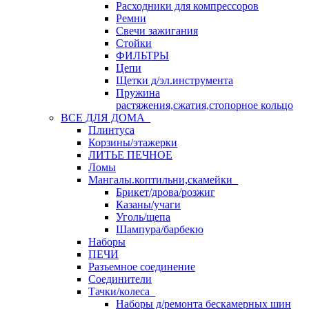
Расходники для компрессоров
Ремни
Свечи зажигания
Стойки
ФИЛЬТРЫ
Цепи
Щетки д/эл.инструмента
Пружина
растяжения,сжатия,стопорное кольцо
ВСЕ ДЛЯ ДОМА
Плинтуса
Корзины/этажерки
ЛИТЬЕ ПЕЧНОЕ
Ломы
Мангалы.коптильни,скамейки
Брикет/дрова/розжиг
Казаны/учаги
Уголь/щепа
Шампура/барбекю
Наборы
ПЕЧИ
Разъемное соединение
Соединители
Тачки/колеса
Наборы д/ремонта бескамерных шин