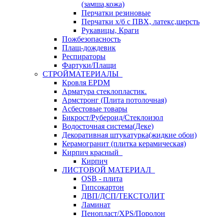
(замша,кожа)
Перчатки резиновые
Перчатки х/б с ПВХ, латекс,шерсть
Рукавицы, Краги
Пожбезопасность
Плащ-дождевик
Респираторы
Фартуки/Плащи
СТРОЙМАТЕРИАЛЫ
Кровля ЕРDM
Арматура стеклопластик.
Армстронг (Плита потолочная)
Асбестовые товары
Бикрост/Рубероид/Стеклоизол
Водосточная система(Деке)
Декоративная штукатурка(жидкие обои)
Керамогранит (плитка керамическая)
Кирпич красный
Кирпич
ЛИСТОВОЙ МАТЕРИАЛ
OSB - плита
Гипсокартон
ДВП/ДСП/ТЕКСТОЛИТ
Ламинат
Пенопласт/XPS/Поролон