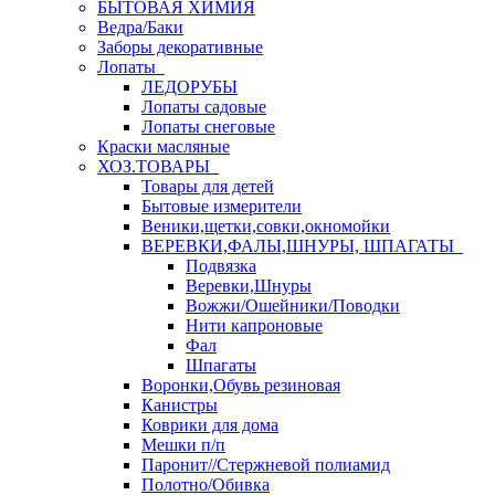
БЫТОВАЯ ХИМИЯ
Ведра/Баки
Заборы декоративные
Лопаты
ЛЕДОРУБЫ
Лопаты садовые
Лопаты снеговые
Краски масляные
ХОЗ.ТОВАРЫ
Товары для детей
Бытовые измерители
Веники,щетки,совки,окномойки
ВЕРЕВКИ,ФАЛЫ,ШНУРЫ, ШПАГАТЫ
Подвязка
Веревки,Шнуры
Вожжи/Ошейники/Поводки
Нити капроновые
Фал
Шпагаты
Воронки,Обувь резиновая
Канистры
Коврики для дома
Мешки п/п
Паронит//Стержневой полиамид
Полотно/Обивка