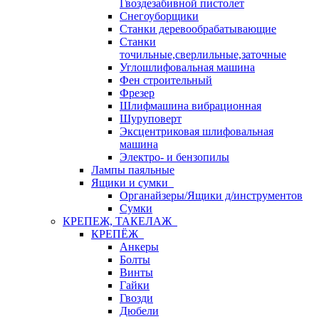
Гвоздезабивной пистолет
Снегоуборщики
Станки деревообрабатывающие
Станки
точильные,сверлильные,заточные
Углошлифовальная машина
Фен строительный
Фрезер
Шлифмашина вибрационная
Шуруповерт
Эксцентриковая шлифовальная
машина
Электро- и бензопилы
Лампы паяльные
Ящики и сумки
Органайзеры/Ящики д/инструментов
Сумки
КРЕПЕЖ, ТАКЕЛАЖ
КРЕПЁЖ
Анкеры
Болты
Винты
Гайки
Гвозди
Дюбели