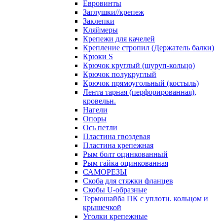
Евровинты
Заглушки//крепеж
Заклепки
Кляймеры
Крепежи для качелей
Крепление стропил (Держатель балки)
Крюки S
Крючок круглый (шуруп-кольцо)
Крючок полукруглый
Крючок прямоугольный (костыль)
Лента тарная (перфорированная),
кровельн.
Нагели
Опоры
Ось петли
Пластина гвоздевая
Пластина крепежная
Рым болт оцинкованный
Рым гайка оцинкованная
САМОРЕЗЫ
Скоба для стяжки фланцев
Скобы U-образные
Термошайба ПК с уплотн. кольцом и
крышечкой
Уголки крепежные