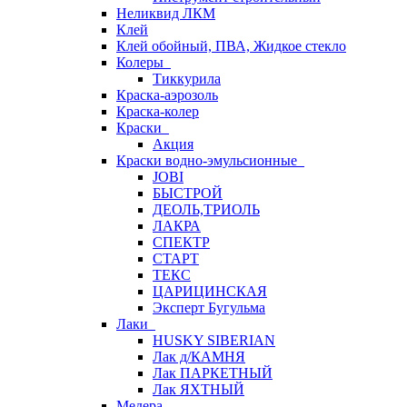
Неликвид ЛКМ
Клей
Клей обойный, ПВА, Жидкое стекло
Колеры
Тиккурила
Краска-аэрозоль
Краска-колер
Краски
Акция
Краски водно-эмульсионные
JOBI
БЫСТРОЙ
ДЕОЛЬ,ТРИОЛЬ
ЛАКРА
СПЕКТР
СТАРТ
ТЕКС
ЦАРИЦИНСКАЯ
Эксперт Бугульма
Лаки
HUSKY SIBERIAN
Лак д/КАМНЯ
Лак ПАРКЕТНЫЙ
Лак ЯХТНЫЙ
Медера