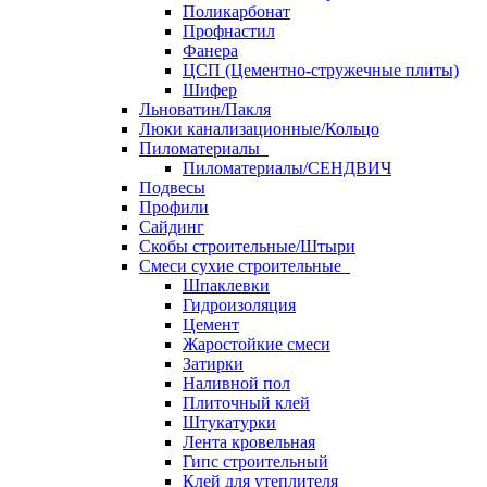
Поликарбонат
Профнастил
Фанера
ЦСП (Цементно-стружечные плиты)
Шифер
Льноватин/Пакля
Люки канализационные/Кольцо
Пиломатериалы
Пиломатериалы/СЕНДВИЧ
Подвесы
Профили
Сайдинг
Скобы строительные/Штыри
Смеси сухие строительные
Шпаклевки
Гидроизоляция
Цемент
Жаростойкие смеси
Затирки
Наливной пол
Плиточный клей
Штукатурки
Лента кровельная
Гипс строительный
Клей для утеплителя