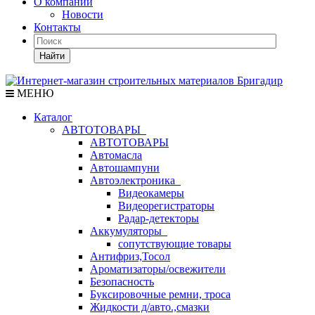
О компании
Новости
Контакты
Найти
МЕНЮ
Каталог
АВТОТОВАРЫ
АВТОТОВАРЫ
Автомасла
Автошампуни
Автоэлектроника
Видеокамеры
Видеорегистраторы
Радар-детекторы
Аккумуляторы
сопутствующие товары
Антифриз,Тосол
Ароматизаторы/освежители
Безопасность
Буксировочные ремни, троса
Жидкости д/авто.,смазки