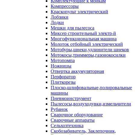
Комплектующие к мойкам
Компрессоры
Краскопульт электрический
Лобзики
Лодки
Мешки для пылесоса
Миксер строительный электр-й
Многофункциональная машина
Молоток отбойный электрический
Мотобуры,шнеки,удлинители шнеков
Мотокосы,триммеры,газонокосилки
Мотопомпа
Ножницы
Отвертка аккумуляторная
Перфоратор
Плиткорезы
Плоско-шлифовальные,полировальные
машины
Пневмоинструмент
Пылесосы,воздуходувки,измельчители
Рубанок
Сварочное оборудование
Сварочные аппараты
Сельхозтехника
Скобозабиватель, Заклепочник,