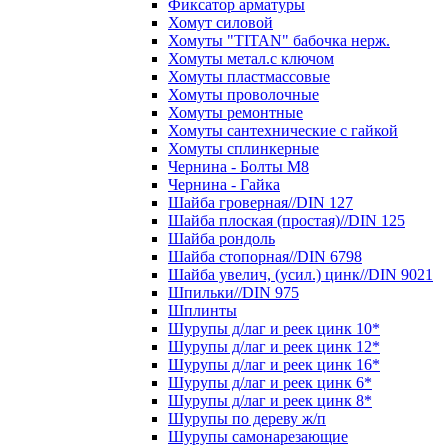
Фиксатор арматуры
Хомут силовой
Хомуты "TITAN" бабочка нерж.
Хомуты метал.с ключом
Хомуты пластмассовые
Хомуты проволочные
Хомуты ремонтные
Хомуты сантехнические с гайкой
Хомуты сплинкерные
Чернина - Болты М8
Чернина - Гайка
Шайба гроверная//DIN 127
Шайба плоская (простая)//DIN 125
Шайба рондоль
Шайба стопорная//DIN 6798
Шайба увелич, (усил.) цинк//DIN 9021
Шпильки//DIN 975
Шплинты
Шурупы д/лаг и реек цинк 10*
Шурупы д/лаг и реек цинк 12*
Шурупы д/лаг и реек цинк 16*
Шурупы д/лаг и реек цинк 6*
Шурупы д/лаг и реек цинк 8*
Шурупы по дереву ж/п
Шурупы самонарезающие