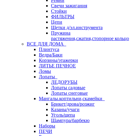
Ремни
Свечи зажигания
Стойки
ФИЛЬТРЫ
Цепи
Щетки д/эл.инструмента
Пружина
растяжения,сжатия,стопорное кольцо
ВСЕ ДЛЯ ДОМА
Плинтуса
Ведра/Баки
Корзины/этажерки
ЛИТЬЕ ПЕЧНОЕ
Ломы
Лопаты
ЛЕДОРУБЫ
Лопаты садовые
Лопаты снеговые
Мангалы.коптильни,скамейки
Брикет/дрова/розжиг
Казаны/учаги
Уголь/щепа
Шампура/барбекю
Наборы
ПЕЧИ