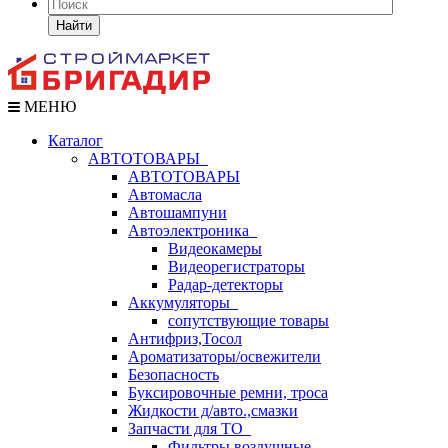
Найти
МЕНЮ
Каталог
АВТОТОВАРЫ
АВТОТОВАРЫ
Автомасла
Автошампуни
Автоэлектроника
Видеокамеры
Видеорегистраторы
Радар-детекторы
Аккумуляторы
сопутствующие товары
Антифриз,Тосол
Ароматизаторы/освежители
Безопасность
Буксировочные ремни, троса
Жидкости д/авто.,смазки
Запчасти для ТО
Фильтры воздушные