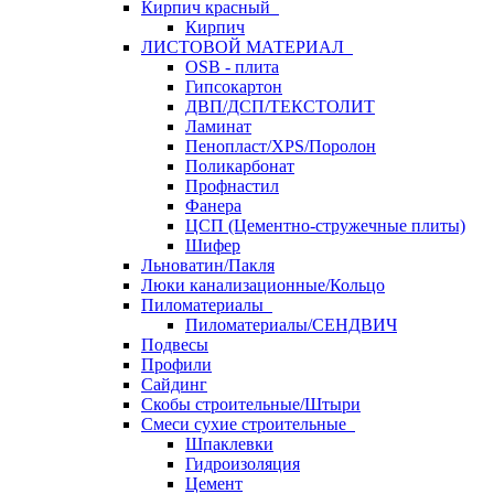
Кирпич красный
Кирпич
ЛИСТОВОЙ МАТЕРИАЛ
OSB - плита
Гипсокартон
ДВП/ДСП/ТЕКСТОЛИТ
Ламинат
Пенопласт/XPS/Поролон
Поликарбонат
Профнастил
Фанера
ЦСП (Цементно-стружечные плиты)
Шифер
Льноватин/Пакля
Люки канализационные/Кольцо
Пиломатериалы
Пиломатериалы/СЕНДВИЧ
Подвесы
Профили
Сайдинг
Скобы строительные/Штыри
Смеси сухие строительные
Шпаклевки
Гидроизоляция
Цемент