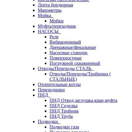
Лента бордюрная
Манометры
Мойка
Мойки
Муфта/переходник
НАСОСЫ
Реле
Вибрационный
Дренажные/фекальные
Насосные станции
Поверхностные
Погружной скважинный
Отводы/Переходы СТАЛЬ
Отводы/Переходы/Тройники (
СТАЛЬНЫЕ)
Отопительные котлы
Переходники
ПНД
ПНД Отвод,заглушка,кран,муфта
ПНД Седелка
ПНД Тройник
ПНД Труба
Подводки
Подводки газа