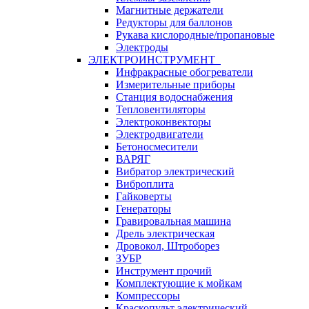
Магнитные держатели
Редукторы для баллонов
Рукава кислородные/пропановые
Электроды
ЭЛЕКТРОИНСТРУМЕНТ
Инфракрасные обогреватели
Измерительные приборы
Станция водоснабжения
Тепловентиляторы
Электроконвекторы
Электродвигатели
Бетоносмесители
ВАРЯГ
Вибратор электрический
Виброплита
Гайковерты
Генераторы
Гравировальная машина
Дрель электрическая
Дровокол, Штроборез
ЗУБР
Инструмент прочий
Комплектующие к мойкам
Компрессоры
Краскопульт электрический