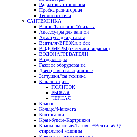
Радиаторы отопления
Пробка радиаторная
Теплоносители
САНТЕХНИКА
Ванны/Раковины/Унитазы
Аксессуары для ванной
Арматура для унитаза
Вентиля//ВРЕЗКА в бак
ВОДОМЕРЫ (счетчики водяные)
ВОДОНАГРЕВАТЕЛИ
Воздуховоды
Газовое оборудование
Дверцы вентиляционные
Заглушки//сантехника
Канализация
ПОЛИТЭК
РЫЖАЯ
ЧЕРНАЯ
Клапан
Кольцо//Манжета
Контргайки
Кран-буксы//Картриджи
Краны шаровые//Газовые//Вентиля// Д/
стиральной машины
Крепежи сантехнические