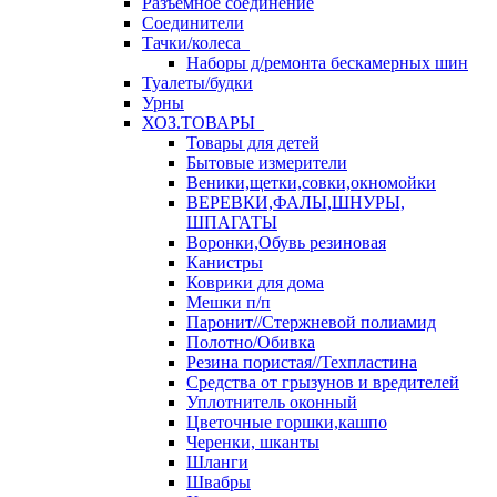
Разъемное соединение
Соединители
Тачки/колеса
Наборы д/ремонта бескамерных шин
Туалеты/будки
Урны
ХОЗ.ТОВАРЫ
Товары для детей
Бытовые измерители
Веники,щетки,совки,окномойки
ВЕРЕВКИ,ФАЛЫ,ШНУРЫ,
ШПАГАТЫ
Воронки,Обувь резиновая
Канистры
Коврики для дома
Мешки п/п
Паронит//Стержневой полиамид
Полотно/Обивка
Резина пористая//Техпластина
Средства от грызунов и вредителей
Уплотнитель оконный
Цветочные горшки,кашпо
Черенки, шканты
Шланги
Швабры