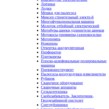
Лобзики
Лодки
Мешки для пылесоса
Миксер строительный электр-й
Многофункциональная машина
Молоток отбойный электрический
Мотобуры,шнеки,удлинители шнеков
Мотокосы,триммеры,газонокосилки
Мотопомпа
Ножницы
Отвертка аккумуляторная
Перфоратор
Плиткорезы
Плоско-шлифовальные,полировальные
машины
Пневмоинструмент
Пылесосы,воздуходувки,измельчители
Рубанок
Сварочное оборудование
Сварочные аппараты
Сельхозтехника
Скобозабиватель, Заклепочник,
Гвоздезабивной пистолет
Снегоуборщики