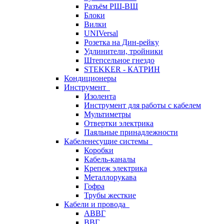
Разъём РШ-ВШ
Блоки
Вилки
UNIVersal
Розетка на Дин-рейку
Удлинители, тройники
Штепсельное гнездо
STEKKER - КАТРИН
Кондиционеры
Инструмент
Изолента
Инструмент для работы с кабелем
Мультиметры
Отвертки электрика
Паяльные принадлежности
Кабеленесущие системы
Коробки
Кабель-каналы
Крепеж электрика
Металлорукава
Гофра
Трубы жесткие
Кабели и провода
АВВГ
ВВГ