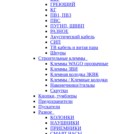
ГРЕЮЩИЙ
КГ
ПВ1, ПВ3
ПВС
ПУГНП, ШВВП
РАЗНОЕ
Акустический кабель
СИП
ТВ кабель и витая пара
Шнуры
Строительные клеммы
Клеммы WAGO прозрачные
Клеммы ЗВИ
Клемная колодка ЗКВК
Клеммы / Клемные колодки
Наконечники//гильзы
Скрутки
Кнопки, тумблеры
Предохранители
Пускатели
Разное
КОЛОНКИ
НАУШНИКИ
ПРИЕМНИКИ
СМАРТ ЧАСЫ