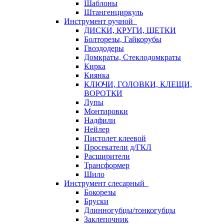
Шаблоны
Штангенциркуль
Инструмент ручной
ДИСКИ, КРУГИ, ЩЕТКИ
Болторезы, Гайкорубы
Гвоздодеры
Домкраты, Стеклодомкраты
Кирка
Киянка
КЛЮЧИ, ГОЛОВКИ, КЛЕЩИ,
ВОРОТКИ
Лупы
Монтировки
Надфили
Нейлер
Пистолет клеевой
Просекатели д/ГКЛ
Расширители
Трансформер
Шило
Инструмент слесарный
Бокорезы
Бруски
Длинногубцы/тонкогубцы
Заклепочник