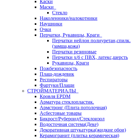
Каски
Маски
Стекло
Наколенники/налокотники
Наушники
Очки
Перчатки, Рукавицы, Краги
Перчатки нейлон полиуретан,спилк.
(замша,кожа)
Перчатки резиновые
Перчатки х/б с ПВХ, латекс,шерсть
Рукавицы, Краги
Пожбезопасность
Плащ-дождевик
Респираторы
Фартуки/Плащи
СТРОЙМАТЕРИАЛЫ
Кровля ЕРDM
Арматура стеклопластик.
Армстронг (Плита потолочная)
Асбестовые товары
Бикрост/Рубероид/Стеклоизол
Водосточная система(Деке)
Декоративная штукатурка(жидкие обои)
Керамогранит (плитка керамическая)