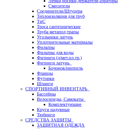
Лейки,носики,держатели,аэраторы
Смесители
Соединители/Штуцера
Теплоизоляция для труб
ТиС
Троса сантехнические
Труба метапол,трапы
Угольники латунь
Уплотнительные материалы
Фильтры
Фильтры для воды
Фитинги (д/мет.пл.тр.)
Фитинги латунь
Бочонок/ниппель
Фланцы
Футорки
Шланги
СПОРТИВНЫЙ ИНВЕНТАРЬ
Бассейны
Велосипеды, Самокаты
Комплектующие
Круги надувные
Тюбинги
СРЕДСТВА ЗАЩИТЫ
ЗАЩИТНАЯ ОДЕЖДА