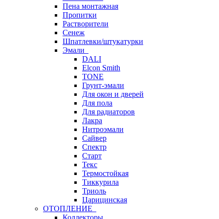
Пена монтажная
Пропитки
Растворители
Сенеж
Шпатлевки/штукатурки
Эмали
DALI
Elcon Smith
TONE
Грунт-эмали
Для окон и дверей
Для пола
Для радиаторов
Лакра
Нитроэмали
Сайвер
Спектр
Старт
Текс
Термостойкая
Тиккурила
Триоль
Царицинская
ОТОПЛЕНИЕ
Коллекторы