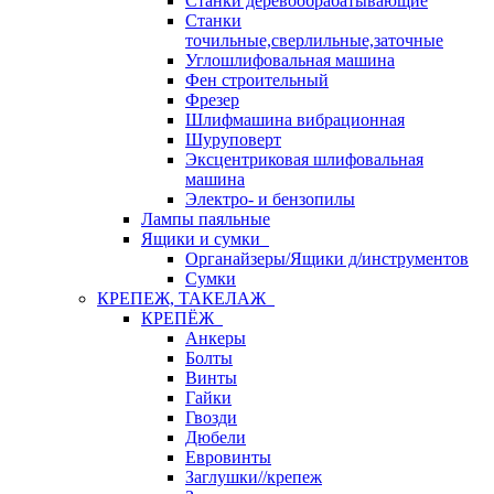
Станки деревообрабатывающие
Станки
точильные,сверлильные,заточные
Углошлифовальная машина
Фен строительный
Фрезер
Шлифмашина вибрационная
Шуруповерт
Эксцентриковая шлифовальная
машина
Электро- и бензопилы
Лампы паяльные
Ящики и сумки
Органайзеры/Ящики д/инструментов
Сумки
КРЕПЕЖ, ТАКЕЛАЖ
КРЕПЁЖ
Анкеры
Болты
Винты
Гайки
Гвозди
Дюбели
Евровинты
Заглушки//крепеж