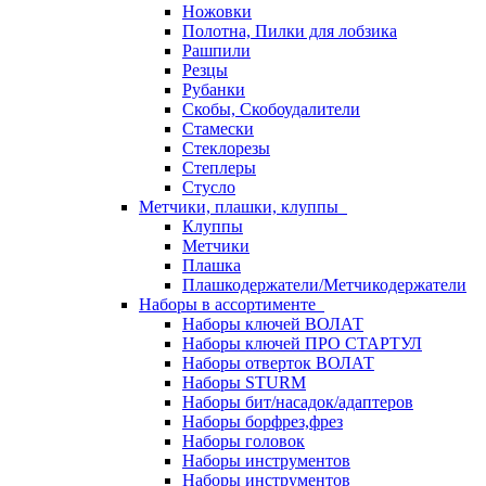
Ножовки
Полотна, Пилки для лобзика
Рашпили
Резцы
Рубанки
Скобы, Скобоудалители
Стамески
Стеклорезы
Степлеры
Стусло
Метчики, плашки, клуппы
Клуппы
Метчики
Плашка
Плашкодержатели/Метчикодержатели
Наборы в ассортименте
Наборы ключей ВОЛАТ
Наборы ключей ПРО СТАРТУЛ
Наборы отверток ВОЛАТ
Наборы STURM
Наборы бит/насадок/адаптеров
Наборы борфрез,фрез
Наборы головок
Наборы инструментов
Наборы инструментов