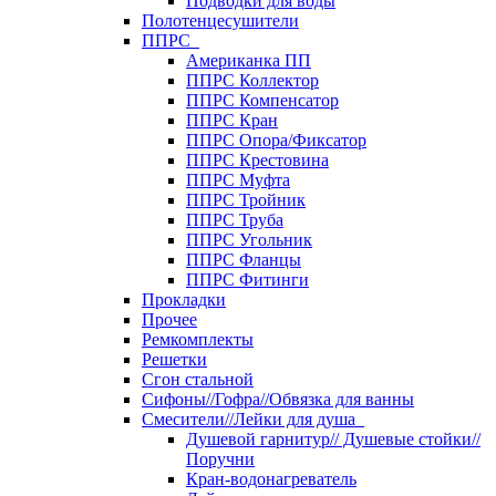
Подводки для воды
Полотенцесушители
ППРС
Американка ПП
ППРС Коллектор
ППРС Компенсатор
ППРС Кран
ППРС Опора/Фиксатор
ППРС Крестовина
ППРС Муфта
ППРС Тройник
ППРС Труба
ППРС Угольник
ППРС Фланцы
ППРС Фитинги
Прокладки
Прочее
Ремкомплекты
Решетки
Сгон стальной
Сифоны//Гофра//Обвязка для ванны
Смесители//Лейки для душа
Душевой гарнитур// Душевые стойки//
Поручни
Кран-водонагреватель