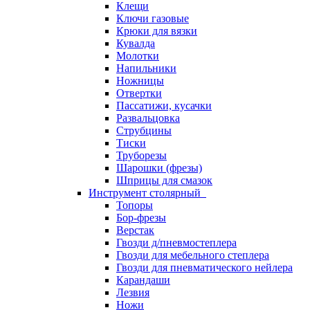
Клещи
Ключи газовые
Крюки для вязки
Кувалда
Молотки
Напильники
Ножницы
Отвертки
Пассатижи, кусачки
Развальцовка
Струбцины
Тиски
Труборезы
Шарошки (фрезы)
Шприцы для смазок
Инструмент столярный
Топоры
Бор-фрезы
Верстак
Гвозди д/пневмостеплера
Гвозди для мебельного степлера
Гвозди для пневматического нейлера
Карандаши
Лезвия
Ножи