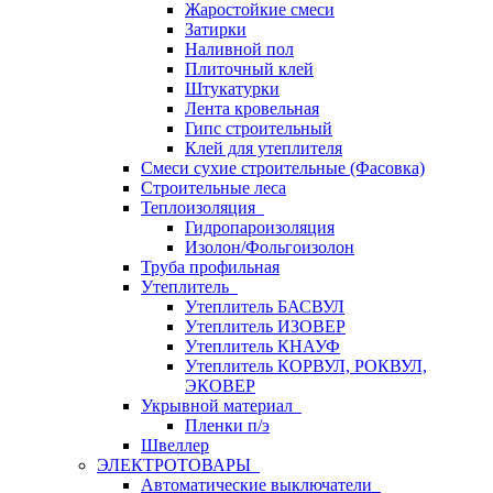
Жаростойкие смеси
Затирки
Наливной пол
Плиточный клей
Штукатурки
Лента кровельная
Гипс строительный
Клей для утеплителя
Смеси сухие строительные (Фасовка)
Строительные леса
Теплоизоляция
Гидропароизоляция
Изолон/Фольгоизолон
Труба профильная
Утеплитель
Утеплитель БАСВУЛ
Утеплитель ИЗОВЕР
Утеплитель КНАУФ
Утеплитель КОРВУЛ, РОКВУЛ,
ЭКОВЕР
Укрывной материал
Пленки п/э
Швеллер
ЭЛЕКТРОТОВАРЫ
Автоматические выключатели