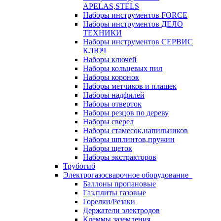
APELAS,STELS
Наборы инструментов FORCE
Наборы инструментов ДЕЛО
ТЕХНИКИ
Наборы инструментов СЕРВИС
КЛЮЧ
Наборы ключей
Наборы кольцевых пил
Наборы коронок
Наборы метчиков и плашек
Наборы надфилей
Наборы отверток
Наборы резцов по дереву
Наборы сверел
Наборы стамесок,напильников
Наборы шплинтов,пружин
Наборы щеток
Наборы экстракторов
Трубогиб
Электрогазосварочное оборудование
Баллоны пропановые
Газ,плиты газовые
Горелки/Резаки
Держатели электродов
Клеммы заземления