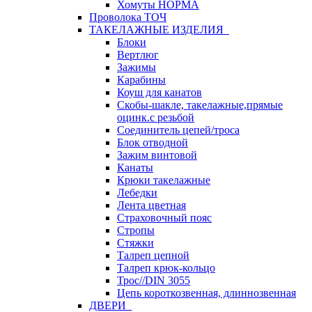
Хомуты НОРМА
Проволока ТОЧ
ТАКЕЛАЖНЫЕ ИЗДЕЛИЯ
Блоки
Вертлюг
Зажимы
Карабины
Коуш для канатов
Скобы-шакле, такелажные,прямые
оцинк.с резьбой
Соединитель цепей/троса
Блок отводной
Зажим винтовой
Канаты
Крюки такелажные
Лебедки
Лента цветная
Страховочный пояс
Стропы
Стяжки
Талреп цепной
Талреп крюк-кольцо
Трос//DIN 3055
Цепь короткозвенная, длиннозвенная
ДВЕРИ