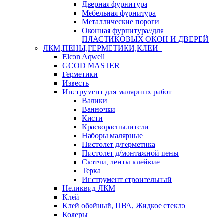
Дверная фурнитура
Мебельная фурнитура
Металлические пороги
Оконная фурнитура//для
ПЛАСТИКОВЫХ ОКОН И ДВЕРЕЙ
ЛКМ,ПЕНЫ,ГЕРМЕТИКИ,КЛЕИ
Elcon Aqwell
GOOD MASTER
Герметики
Известь
Инструмент для малярных работ
Валики
Ванночки
Кисти
Краскораспылители
Наборы малярные
Пистолет д/герметика
Пистолет д/монтажной пены
Скотчи, ленты клейкие
Терка
Инструмент строительный
Неликвид ЛКМ
Клей
Клей обойный, ПВА, Жидкое стекло
Колеры