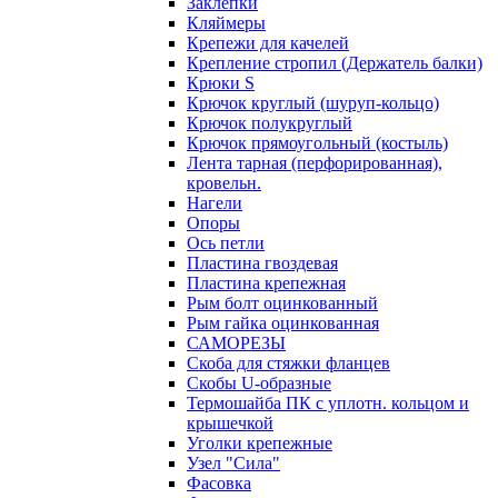
Заклепки
Кляймеры
Крепежи для качелей
Крепление стропил (Держатель балки)
Крюки S
Крючок круглый (шуруп-кольцо)
Крючок полукруглый
Крючок прямоугольный (костыль)
Лента тарная (перфорированная),
кровельн.
Нагели
Опоры
Ось петли
Пластина гвоздевая
Пластина крепежная
Рым болт оцинкованный
Рым гайка оцинкованная
САМОРЕЗЫ
Скоба для стяжки фланцев
Скобы U-образные
Термошайба ПК с уплотн. кольцом и
крышечкой
Уголки крепежные
Узел "Сила"
Фасовка