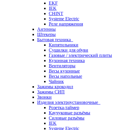
EKF
IEK
CHINT
Systeme Electric
Реле напряжения
Антенны
Штекеры
Бытовая техника
Кипятильники
Сушилки для обуви
Газовые / электрический плиты
Кухонная техника
Вентиляторы
Весы кухонные
Весы напольные
Чайник
Зажимы крокодил
Зажимы СИП
Звонки
Изделия электроустановочные
Розетка-таймер
Каучуковые разъёмы
Силовые разъёмы
IEK
Systeme Electric