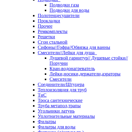
Подводки газа
Подводки для воды
Полотенцесушители
Прокладки
Прочее
Ремкомплекты
Решетки
Сгон стальной
Сифоны//Гофра//Обвязка для ванны
Смесители//Лейки для душа
Душевой гарнитур// Душевые стойки//
Поручни
Кран-водонагреватель
Лейки,носики,держатели,аэраторы
Смесители
Соединители/Штуцера
Теплоизоляция для труб
ТиС
Троса сантехнические
Труба метапол,трапы
Угольники латунь
Уплотнительные материалы
Фильтры
Фильтры для воды