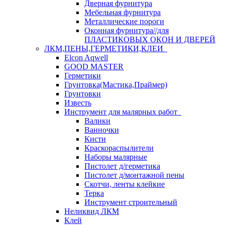
Дверная фурнитура
Мебельная фурнитура
Металлические пороги
Оконная фурнитура//для
ПЛАСТИКОВЫХ ОКОН И ДВЕРЕЙ
ЛКМ,ПЕНЫ,ГЕРМЕТИКИ,КЛЕИ
Elcon Aqwell
GOOD MASTER
Герметики
Грунтовка(Мастика,Праймер)
Грунтовки
Известь
Инструмент для малярных работ
Валики
Ванночки
Кисти
Краскораспылители
Наборы малярные
Пистолет д/герметика
Пистолет д/монтажной пены
Скотчи, ленты клейкие
Терка
Инструмент строительный
Неликвид ЛКМ
Клей