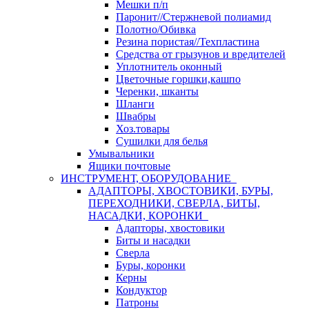
Мешки п/п
Паронит//Стержневой полиамид
Полотно/Обивка
Резина пористая//Техпластина
Средства от грызунов и вредителей
Уплотнитель оконный
Цветочные горшки,кашпо
Черенки, шканты
Шланги
Швабры
Хоз.товары
Сушилки для белья
Умывальники
Ящики почтовые
ИНСТРУМЕНТ, ОБОРУДОВАНИЕ
АДАПТОРЫ, ХВОСТОВИКИ, БУРЫ,
ПЕРЕХОДНИКИ, СВЕРЛА, БИТЫ,
НАСАДКИ, КОРОНКИ
Адапторы, хвостовики
Биты и насадки
Сверла
Буры, коронки
Керны
Кондуктор
Патроны