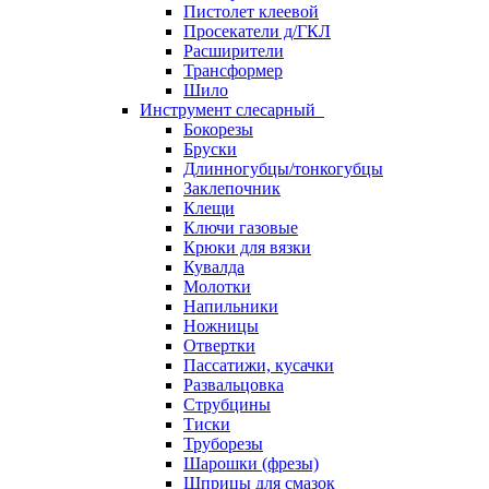
Пистолет клеевой
Просекатели д/ГКЛ
Расширители
Трансформер
Шило
Инструмент слесарный
Бокорезы
Бруски
Длинногубцы/тонкогубцы
Заклепочник
Клещи
Ключи газовые
Крюки для вязки
Кувалда
Молотки
Напильники
Ножницы
Отвертки
Пассатижи, кусачки
Развальцовка
Струбцины
Тиски
Труборезы
Шарошки (фрезы)
Шприцы для смазок