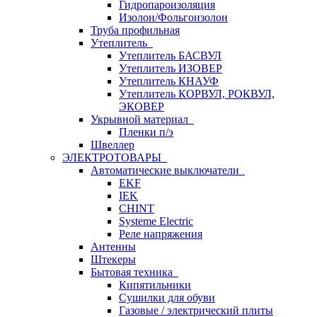
Гидропароизоляция
Изолон/Фольгоизолон
Труба профильная
Утеплитель
Утеплитель БАСВУЛ
Утеплитель ИЗОВЕР
Утеплитель КНАУФ
Утеплитель КОРВУЛ, РОКВУЛ,
ЭКОВЕР
Укрывной материал
Пленки п/э
Швеллер
ЭЛЕКТРОТОВАРЫ
Автоматические выключатели
EKF
IEK
CHINT
Systeme Electric
Реле напряжения
Антенны
Штекеры
Бытовая техника
Кипятильники
Сушилки для обуви
Газовые / электрический плиты