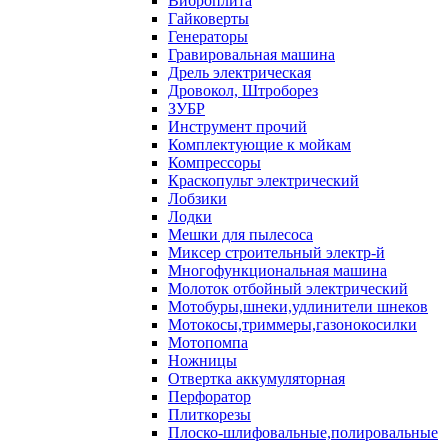
Виброплита
Гайковерты
Генераторы
Гравировальная машина
Дрель электрическая
Дровокол, Штроборез
ЗУБР
Инструмент прочий
Комплектующие к мойкам
Компрессоры
Краскопульт электрический
Лобзики
Лодки
Мешки для пылесоса
Миксер строительный электр-й
Многофункциональная машина
Молоток отбойный электрический
Мотобуры,шнеки,удлинители шнеков
Мотокосы,триммеры,газонокосилки
Мотопомпа
Ножницы
Отвертка аккумуляторная
Перфоратор
Плиткорезы
Плоско-шлифовальные,полировальные