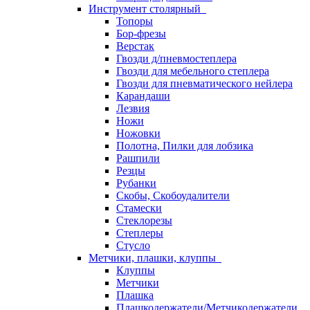
Инструмент столярный
Топоры
Бор-фрезы
Верстак
Гвозди д/пневмостеплера
Гвозди для мебельного степлера
Гвозди для пневматического нейлера
Карандаши
Лезвия
Ножи
Ножовки
Полотна, Пилки для лобзика
Рашпили
Резцы
Рубанки
Скобы, Скобоудалители
Стамески
Стеклорезы
Степлеры
Стусло
Метчики, плашки, клуппы
Клуппы
Метчики
Плашка
Плашкодержатели/Метчикодержатели