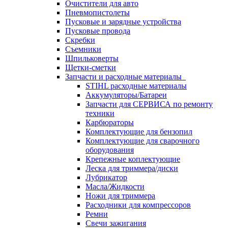
Очистители для авто
Пневмопистолеты
Пусковые и зарядные устройства
Пусковые провода
Скребки
Съемники
Шпильковерты
Щетки-сметки
Запчасти и расходные материалы
STIHL расходные материалы
Аккумуляторы/Батареи
Запчасти для СЕРВИСА по ремонту
техники
Карбюраторы
Комплектующие для бензопил
Комплектующие для сварочного
оборудования
Крепежные коплектующие
Леска для триммера/диски
Лубрикатор
Масла/Жидкости
Ножи для триммера
Расходники для компрессоров
Ремни
Свечи зажигания