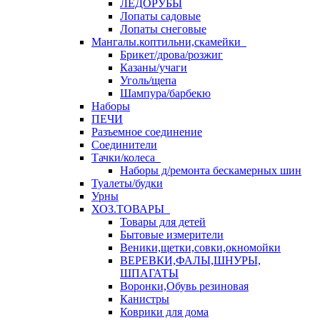
ЛЕДОРУБЫ
Лопаты садовые
Лопаты снеговые
Мангалы.коптильни,скамейки
Брикет/дрова/розжиг
Казаны/учаги
Уголь/щепа
Шампура/барбекю
Наборы
ПЕЧИ
Разъемное соединение
Соединители
Тачки/колеса
Наборы д/ремонта бескамерных шин
Туалеты/будки
Урны
ХОЗ.ТОВАРЫ
Товары для детей
Бытовые измерители
Веники,щетки,совки,окномойки
ВЕРЕВКИ,ФАЛЫ,ШНУРЫ,
ШПАГАТЫ
Воронки,Обувь резиновая
Канистры
Коврики для дома