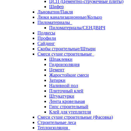
ЦСП (Цементно-стружечные плиты)
Шифер
Льноватин/Пакля
Люки канализационные/Кольцо
Пиломатериалы
Пиломатериалы/СЕНДВИЧ
Подвесы
Профили
Сайдинг
Скобы строительные/Штыри
Смеси сухие строительные
Шпаклевки
Гидроизоляция
Цемент
Жаростойкие смеси
Затирки
Наливной пол
Плиточный клей
Штукатурки
Лента кровельная
Гипс строительный
Клей для утеплителя
Смеси сухие строительные (Фасовка)
Строительные леса
Теплоизоляция