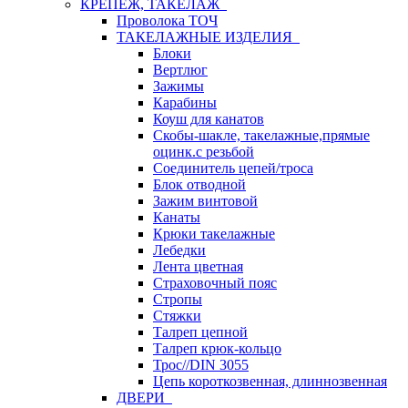
КРЕПЕЖ, ТАКЕЛАЖ
Проволока ТОЧ
ТАКЕЛАЖНЫЕ ИЗДЕЛИЯ
Блоки
Вертлюг
Зажимы
Карабины
Коуш для канатов
Скобы-шакле, такелажные,прямые
оцинк.с резьбой
Соединитель цепей/троса
Блок отводной
Зажим винтовой
Канаты
Крюки такелажные
Лебедки
Лента цветная
Страховочный пояс
Стропы
Стяжки
Талреп цепной
Талреп крюк-кольцо
Трос//DIN 3055
Цепь короткозвенная, длиннозвенная
ДВЕРИ