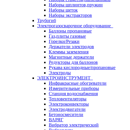
Наборы шплинтов,пружин
Наборы щеток
Наборы экстракторов
Трубогиб
Электрогазосварочное оборудование
Баллоны пропановые
Газ,плиты газовые
Горелки/Резаки
Держатели электродов
Клеммы заземления
Магнитные держатели
Редукторы для баллонов
Рукава кислородные/пропановые
Электроды
ЭЛЕКТРОИНСТРУМЕНТ
Инфракрасные обогреватели
Измерительные приборы
Станция водоснабжения
Тепловентиляторы
Электроконвекторы
Электродвигатели
Бетоносмесители
ВАРЯГ
Вибратор электрический