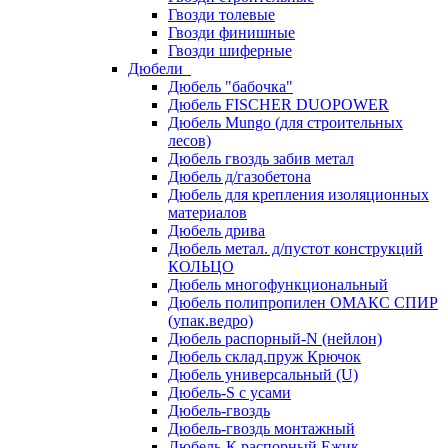
Гвозди толевые
Гвозди финишные
Гвозди шиферные
Дюбели
Дюбель "бабочка"
Дюбель FISCHER DUOPOWER
Дюбель Mungo (для строительных
лесов)
Дюбель гвоздь забив метал
Дюбель д/газобетона
Дюбель для крепления изоляционных
материалов
Дюбель дрива
Дюбель метал. д/пустот конструкций
КОЛЬЦО
Дюбель многофункциональный
Дюбель полипропилен ОМАКС СПИР
(упак.ведро)
Дюбель распорный-N (нейлон)
Дюбель склад.пруж Крючок
Дюбель универсальный (U)
Дюбель-S с усами
Дюбель-гвоздь
Дюбель-гвоздь монтажный
Дюбель-К распорный Ежик