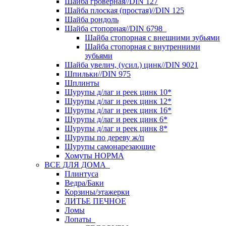
Шайба гроверная//DIN 127
Шайба плоская (простая)//DIN 125
Шайба рондоль
Шайба стопорная//DIN 6798
Шайба стопорная с внешними зубьями
Шайба стопорная с внутренними
зубьями
Шайба увелич, (усил.) цинк//DIN 9021
Шпильки//DIN 975
Шплинты
Шурупы д/лаг и реек цинк 10*
Шурупы д/лаг и реек цинк 12*
Шурупы д/лаг и реек цинк 16*
Шурупы д/лаг и реек цинк 6*
Шурупы д/лаг и реек цинк 8*
Шурупы по дереву ж/п
Шурупы самонарезающие
Хомуты НОРМА
ВСЕ ДЛЯ ДОМА
Плинтуса
Ведра/Баки
Корзины/этажерки
ЛИТЬЕ ПЕЧНОЕ
Ломы
Лопаты