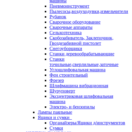
машины
Пневмоинструмент
Пылесосы,воздуходувки,измельчители
Рубанок
Сварочное оборудование
Сварочные аппараты
Сельхозтехника
Скобозабиватель, Заклепочник,
Гвоздезабивной пистолет
Снегоуборщики
Станки деревообрабатывающие
Станки
точильные,сверлильные,заточные
Углошлифовальная машина
Фен строительный
Фрезер
Шлифмашина вибрационная
Шуруповерт
Эксцентриковая шлифовальная
машина
Электро- и бензопилы
Лампы паяльные
Ящики и сумки
Органайзеры/Ящики д/инструментов
Сумки