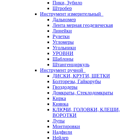
Пики, Зубило
Штробер
Инструмент измерительный
Дальномер
Лента мерная геодезическая
Линейки
Рулетки
Угломеры
Угольники
УРОВНИ
Шаблоны
Штангенциркуль
Инструмент ручной
ДИСКИ, КРУГИ, ЩЕТКИ
Болторезы, Гайкорубы
Гвоздодеры
Домкраты, Стеклодомкраты
Кирка
Киянка
КЛЮЧИ, ГОЛОВКИ, КЛЕЩИ,
ВОРОТКИ
Лупы
Монтировки
Надфили
Нейлер