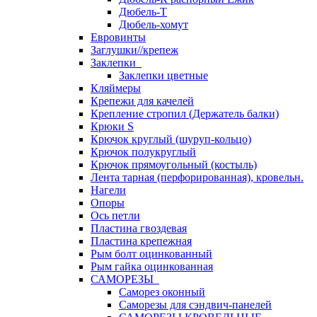
Дюбель-Т
Дюбель-хомут
Евровинты
Заглушки//крепеж
Заклепки
Заклепки цветные
Кляймеры
Крепежи для качелей
Крепление стропил (Держатель балки)
Крюки S
Крючок круглый (шуруп-кольцо)
Крючок полукруглый
Крючок прямоугольный (костыль)
Лента тарная (перфорированная), кровельн.
Нагели
Опоры
Ось петли
Пластина гвоздевая
Пластина крепежная
Рым болт оцинкованный
Рым гайка оцинкованная
САМОРЕЗЫ
Саморез оконный
Саморезы для сэндвич-панелей