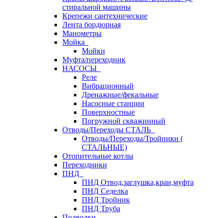
стиральной машины
Крепежи сантехнические
Лента бордюрная
Манометры
Мойка
Мойки
Муфта/переходник
НАСОСЫ
Реле
Вибрационный
Дренажные/фекальные
Насосные станции
Поверхностные
Погружной скважинный
Отводы/Переходы СТАЛЬ
Отводы/Переходы/Тройники (
СТАЛЬНЫЕ)
Отопительные котлы
Переходники
ПНД
ПНД Отвод,заглушка,кран,муфта
ПНД Седелка
ПНД Тройник
ПНД Труба
Подводки