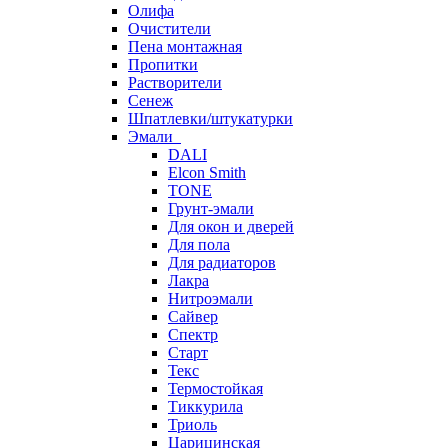
Олифа
Очистители
Пена монтажная
Пропитки
Растворители
Сенеж
Шпатлевки/штукатурки
Эмали
DALI
Elcon Smith
TONE
Грунт-эмали
Для окон и дверей
Для пола
Для радиаторов
Лакра
Нитроэмали
Сайвер
Спектр
Старт
Текс
Термостойкая
Тиккурила
Триоль
Царицинская