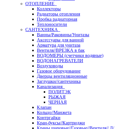
ОТОПЛЕНИЕ
Коллекторы
Радиаторы отопления
Пробка радиаторная
Теплоносители
САНТЕХНИКА
Ванны/Раковины/Унитазы
Аксессуары для ванной
Арматура для унитаза
Вентиля//ВРЕЗКА в бак
ВОДОМЕРЫ (счетчики водяные)
ВОДОНАГРЕВАТЕЛИ
Воздуховоды
Газовое оборудование
Дверцы вентиляционные
Заглушки//сантехника
Канализация
ПОЛИТЭК
РЫЖАЯ
ЧЕРНАЯ
Клапан
Кольцо//Манжета
Контргайки
Кран-буксы//Картриджи
Краны шаровые//Газовые//Вентиля// Д/