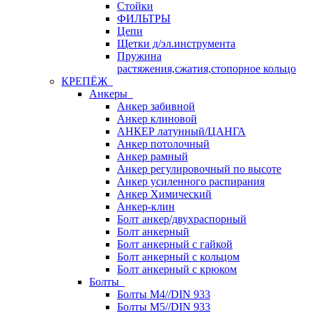
Стойки
ФИЛЬТРЫ
Цепи
Щетки д/эл.инструмента
Пружина
растяжения,сжатия,стопорное кольцо
КРЕПЁЖ
Анкеры
Анкер забивной
Анкер клиновой
АНКЕР латунный/ЦАНГА
Анкер потолочный
Анкер рамный
Анкер регулировочный по высоте
Анкер усиленного распирания
Анкер Химический
Анкер-клин
Болт анкер/двухраспорный
Болт анкерный
Болт анкерный с гайкой
Болт анкерный с кольцом
Болт анкерный с крюком
Болты
Болты М4//DIN 933
Болты М5//DIN 933