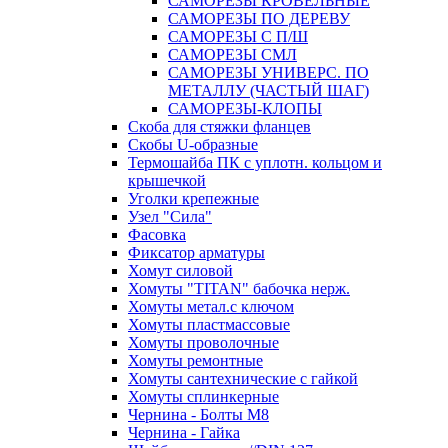
САМОРЕЗЫ КРОВЕЛЬНЫЕ
САМОРЕЗЫ ПО ДЕРЕВУ
САМОРЕЗЫ С П/Ш
САМОРЕЗЫ СМЛ
САМОРЕЗЫ УНИВЕРС. ПО
МЕТАЛЛУ (ЧАСТЫЙ ШАГ)
САМОРЕЗЫ-КЛОПЫ
Скоба для стяжки фланцев
Скобы U-образные
Термошайба ПК с уплотн. кольцом и
крышечкой
Уголки крепежные
Узел "Сила"
Фасовка
Фиксатор арматуры
Хомут силовой
Хомуты "TITAN" бабочка нерж.
Хомуты метал.с ключом
Хомуты пластмассовые
Хомуты проволочные
Хомуты ремонтные
Хомуты сантехнические с гайкой
Хомуты сплинкерные
Чернина - Болты М8
Чернина - Гайка