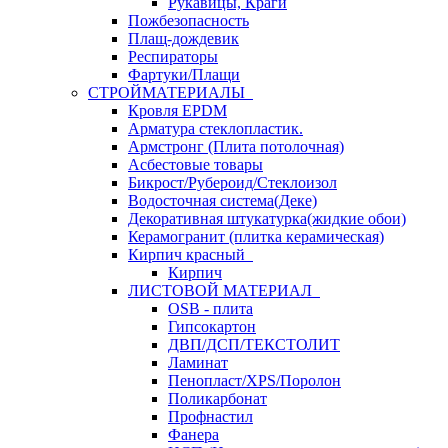
Рукавицы, Краги
Пожбезопасность
Плащ-дождевик
Респираторы
Фартуки/Плащи
СТРОЙМАТЕРИАЛЫ
Кровля ЕРDM
Арматура стеклопластик.
Армстронг (Плита потолочная)
Асбестовые товары
Бикрост/Рубероид/Стеклоизол
Водосточная система(Деке)
Декоративная штукатурка(жидкие обои)
Керамогранит (плитка керамическая)
Кирпич красный
Кирпич
ЛИСТОВОЙ МАТЕРИАЛ
OSB - плита
Гипсокартон
ДВП/ДСП/ТЕКСТОЛИТ
Ламинат
Пенопласт/XPS/Поролон
Поликарбонат
Профнастил
Фанера