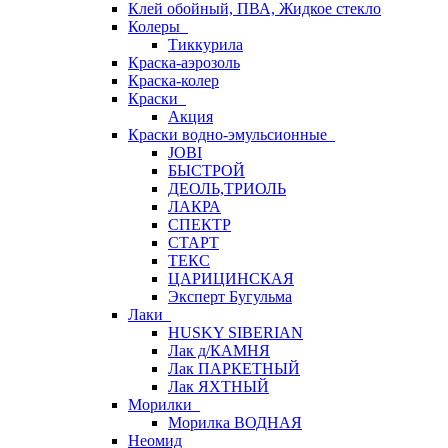
Клей обойный, ПВА, Жидкое стекло
Колеры
Тиккурила
Краска-аэрозоль
Краска-колер
Краски
Акция
Краски водно-эмульсионные
JOBI
БЫСТРОЙ
ДЕОЛЬ,ТРИОЛЬ
ЛАКРА
СПЕКТР
СТАРТ
ТЕКС
ЦАРИЦИНСКАЯ
Эксперт Бугульма
Лаки
HUSKY SIBERIAN
Лак д/КАМНЯ
Лак ПАРКЕТНЫЙ
Лак ЯХТНЫЙ
Морилки
Морилка ВОДНАЯ
Неомид