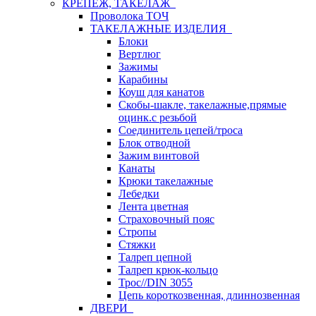
КРЕПЕЖ, ТАКЕЛАЖ
Проволока ТОЧ
ТАКЕЛАЖНЫЕ ИЗДЕЛИЯ
Блоки
Вертлюг
Зажимы
Карабины
Коуш для канатов
Скобы-шакле, такелажные,прямые
оцинк.с резьбой
Соединитель цепей/троса
Блок отводной
Зажим винтовой
Канаты
Крюки такелажные
Лебедки
Лента цветная
Страховочный пояс
Стропы
Стяжки
Талреп цепной
Талреп крюк-кольцо
Трос//DIN 3055
Цепь короткозвенная, длиннозвенная
ДВЕРИ