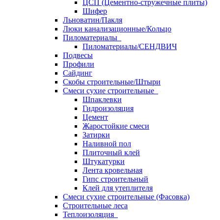
ЦСП (Цементно-стружечные плиты)
Шифер
Льноватин/Пакля
Люки канализационные/Кольцо
Пиломатериалы
Пиломатериалы/СЕНДВИЧ
Подвесы
Профили
Сайдинг
Скобы строительные/Штыри
Смеси сухие строительные
Шпаклевки
Гидроизоляция
Цемент
Жаростойкие смеси
Затирки
Наливной пол
Плиточный клей
Штукатурки
Лента кровельная
Гипс строительный
Клей для утеплителя
Смеси сухие строительные (Фасовка)
Строительные леса
Теплоизоляция