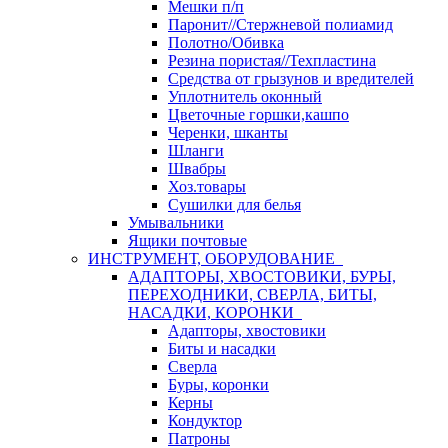
Мешки п/п
Паронит//Стержневой полиамид
Полотно/Обивка
Резина пористая//Техпластина
Средства от грызунов и вредителей
Уплотнитель оконный
Цветочные горшки,кашпо
Черенки, шканты
Шланги
Швабры
Хоз.товары
Сушилки для белья
Умывальники
Ящики почтовые
ИНСТРУМЕНТ, ОБОРУДОВАНИЕ
АДАПТОРЫ, ХВОСТОВИКИ, БУРЫ,
ПЕРЕХОДНИКИ, СВЕРЛА, БИТЫ,
НАСАДКИ, КОРОНКИ
Адапторы, хвостовики
Биты и насадки
Сверла
Буры, коронки
Керны
Кондуктор
Патроны