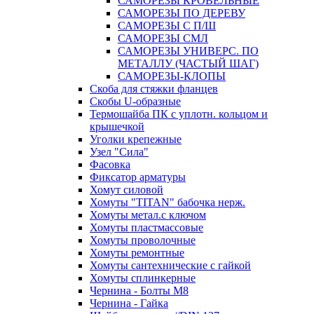
САМОРЕЗЫ КРОВЕЛЬНЫЕ
САМОРЕЗЫ ПО ДЕРЕВУ
САМОРЕЗЫ С П/Ш
САМОРЕЗЫ СМЛ
САМОРЕЗЫ УНИВЕРС. ПО
МЕТАЛЛУ (ЧАСТЫЙ ШАГ)
САМОРЕЗЫ-КЛОПЫ
Скоба для стяжки фланцев
Скобы U-образные
Термошайба ПК с уплотн. кольцом и
крышечкой
Уголки крепежные
Узел "Сила"
Фасовка
Фиксатор арматуры
Хомут силовой
Хомуты "TITAN" бабочка нерж.
Хомуты метал.с ключом
Хомуты пластмассовые
Хомуты проволочные
Хомуты ремонтные
Хомуты сантехнические с гайкой
Хомуты сплинкерные
Чернина - Болты М8
Чернина - Гайка