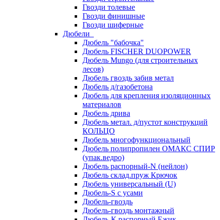
Гвозди толевые
Гвозди финишные
Гвозди шиферные
Дюбели
Дюбель "бабочка"
Дюбель FISCHER DUOPOWER
Дюбель Mungo (для строительных
лесов)
Дюбель гвоздь забив метал
Дюбель д/газобетона
Дюбель для крепления изоляционных
материалов
Дюбель дрива
Дюбель метал. д/пустот конструкций
КОЛЬЦО
Дюбель многофункциональный
Дюбель полипропилен ОМАКС СПИР
(упак.ведро)
Дюбель распорный-N (нейлон)
Дюбель склад.пруж Крючок
Дюбель универсальный (U)
Дюбель-S с усами
Дюбель-гвоздь
Дюбель-гвоздь монтажный
Дюбель-К распорный Ежик