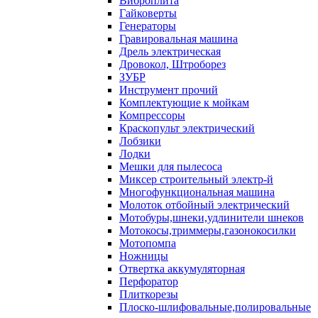
Виброплита
Гайковерты
Генераторы
Гравировальная машина
Дрель электрическая
Дровокол, Штроборез
ЗУБР
Инструмент прочий
Комплектующие к мойкам
Компрессоры
Краскопульт электрический
Лобзики
Лодки
Мешки для пылесоса
Миксер строительный электр-й
Многофункциональная машина
Молоток отбойный электрический
Мотобуры,шнеки,удлинители шнеков
Мотокосы,триммеры,газонокосилки
Мотопомпа
Ножницы
Отвертка аккумуляторная
Перфоратор
Плиткорезы
Плоско-шлифовальные,полировальные