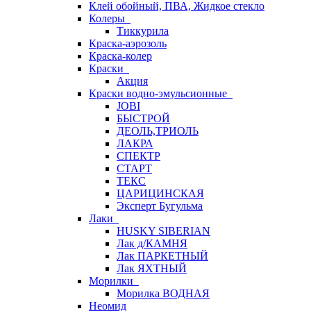
Клей обойный, ПВА, Жидкое стекло
Колеры
Тиккурила
Краска-аэрозоль
Краска-колер
Краски
Акция
Краски водно-эмульсионные
JOBI
БЫСТРОЙ
ДЕОЛЬ,ТРИОЛЬ
ЛАКРА
СПЕКТР
СТАРТ
ТЕКС
ЦАРИЦИНСКАЯ
Эксперт Бугульма
Лаки
HUSKY SIBERIAN
Лак д/КАМНЯ
Лак ПАРКЕТНЫЙ
Лак ЯХТНЫЙ
Морилки
Морилка ВОДНАЯ
Неомид