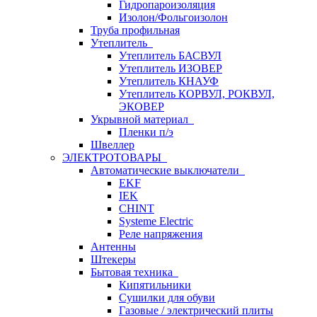
Гидропароизоляция
Изолон/Фольгоизолон
Труба профильная
Утеплитель
Утеплитель БАСВУЛ
Утеплитель ИЗОВЕР
Утеплитель КНАУФ
Утеплитель КОРВУЛ, РОКВУЛ,
ЭКОВЕР
Укрывной материал
Пленки п/э
Швеллер
ЭЛЕКТРОТОВАРЫ
Автоматические выключатели
EKF
IEK
CHINT
Systeme Electric
Реле напряжения
Антенны
Штекеры
Бытовая техника
Кипятильники
Сушилки для обуви
Газовые / электрический плиты