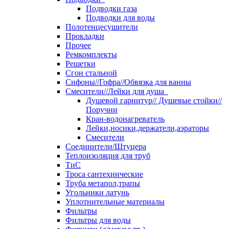
Подводки газа
Подводки для воды
Полотенцесушители
Прокладки
Прочее
Ремкомплекты
Решетки
Сгон стальной
Сифоны//Гофра//Обвязка для ванны
Смесители//Лейки для душа
Душевой гарнитур// Душевые стойки//
Поручни
Кран-водонагреватель
Лейки,носики,держатели,аэраторы
Смесители
Соединители/Штуцера
Теплоизоляция для труб
ТиС
Троса сантехнические
Труба метапол,трапы
Угольники латунь
Уплотнительные материалы
Фильтры
Фильтры для воды