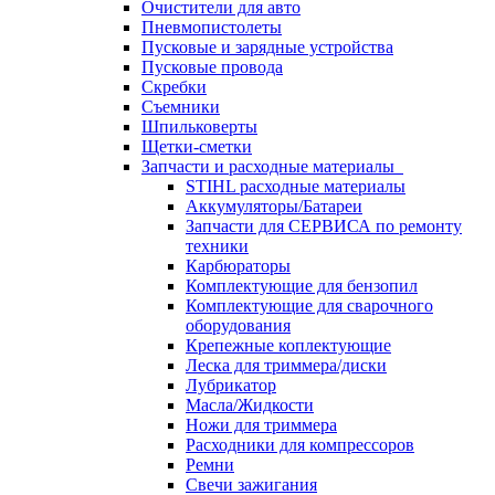
Очистители для авто
Пневмопистолеты
Пусковые и зарядные устройства
Пусковые провода
Скребки
Съемники
Шпильковерты
Щетки-сметки
Запчасти и расходные материалы
STIHL расходные материалы
Аккумуляторы/Батареи
Запчасти для СЕРВИСА по ремонту
техники
Карбюраторы
Комплектующие для бензопил
Комплектующие для сварочного
оборудования
Крепежные коплектующие
Леска для триммера/диски
Лубрикатор
Масла/Жидкости
Ножи для триммера
Расходники для компрессоров
Ремни
Свечи зажигания