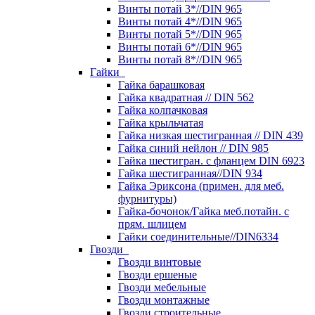
Винты потай 3*//DIN 965
Винты потай 4*//DIN 965
Винты потай 5*//DIN 965
Винты потай 6*//DIN 965
Винты потай 8*//DIN 965
Гайки
Гайка барашковая
Гайка квадратная // DIN 562
Гайка колпачковая
Гайка крыльчатая
Гайка низкая шестигранная // DIN 439
Гайка синий нейлон // DIN 985
Гайка шестигран. с фланцем DIN 6923
Гайка шестигранная//DIN 934
Гайка Эриксона (примен. для меб.
фурнитуры)
Гайка-бочонок/Гайка меб.потайн. с
прям. шлицем
Гайки соединительные//DIN6334
Гвозди
Гвозди винтовые
Гвозди ершеные
Гвозди мебельные
Гвозди монтажные
Гвозди строительные