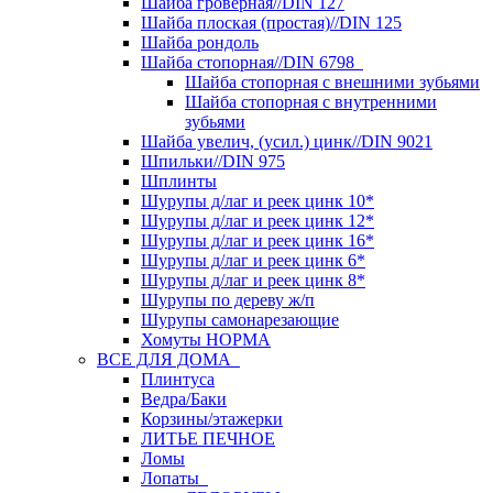
Шайба гроверная//DIN 127
Шайба плоская (простая)//DIN 125
Шайба рондоль
Шайба стопорная//DIN 6798
Шайба стопорная с внешними зубьями
Шайба стопорная с внутренними
зубьями
Шайба увелич, (усил.) цинк//DIN 9021
Шпильки//DIN 975
Шплинты
Шурупы д/лаг и реек цинк 10*
Шурупы д/лаг и реек цинк 12*
Шурупы д/лаг и реек цинк 16*
Шурупы д/лаг и реек цинк 6*
Шурупы д/лаг и реек цинк 8*
Шурупы по дереву ж/п
Шурупы самонарезающие
Хомуты НОРМА
ВСЕ ДЛЯ ДОМА
Плинтуса
Ведра/Баки
Корзины/этажерки
ЛИТЬЕ ПЕЧНОЕ
Ломы
Лопаты