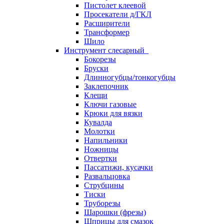
Пистолет клеевой
Просекатели д/ГКЛ
Расширители
Трансформер
Шило
Инструмент слесарный
Бокорезы
Бруски
Длинногубцы/тонкогубцы
Заклепочник
Клещи
Ключи газовые
Крюки для вязки
Кувалда
Молотки
Напильники
Ножницы
Отвертки
Пассатижи, кусачки
Развальцовка
Струбцины
Тиски
Труборезы
Шарошки (фрезы)
Шприцы для смазок