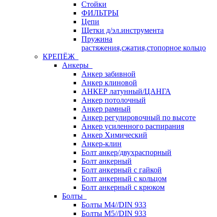
Стойки
ФИЛЬТРЫ
Цепи
Щетки д/эл.инструмента
Пружина
растяжения,сжатия,стопорное кольцо
КРЕПЁЖ
Анкеры
Анкер забивной
Анкер клиновой
АНКЕР латунный/ЦАНГА
Анкер потолочный
Анкер рамный
Анкер регулировочный по высоте
Анкер усиленного распирания
Анкер Химический
Анкер-клин
Болт анкер/двухраспорный
Болт анкерный
Болт анкерный с гайкой
Болт анкерный с кольцом
Болт анкерный с крюком
Болты
Болты М4//DIN 933
Болты М5//DIN 933