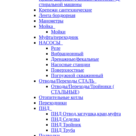
стиральной машины
Крепежи сантехнические
Лента бордюрная
Манометры
Мойка
Мойки
Муфта/переходник
НАСОСЫ
Реле
Вибрационный
Дренажные/фекальные
Насосные станции
Поверхностные
Погружной скважинный
Отводы/Переходы СТАЛЬ
Отводы/Переходы/Тройники (
СТАЛЬНЫЕ)
Отопительные котлы
Переходники
ПНД
ПНД Отвод,заглушка,кран,муфта
ПНД Седелка
ПНД Тройник
ПНД Труба
Подводки