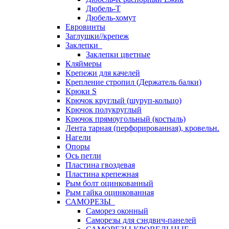
Дюбель-Т
Дюбель-хомут
Евровинты
Заглушки//крепеж
Заклепки
Заклепки цветные
Кляймеры
Крепежи для качелей
Крепление стропил (Держатель балки)
Крюки S
Крючок круглый (шуруп-кольцо)
Крючок полукруглый
Крючок прямоугольный (костыль)
Лента тарная (перфорированная), кровельн.
Нагели
Опоры
Ось петли
Пластина гвоздевая
Пластина крепежная
Рым болт оцинкованный
Рым гайка оцинкованная
САМОРЕЗЫ
Саморез оконный
Саморезы для сэндвич-панелей