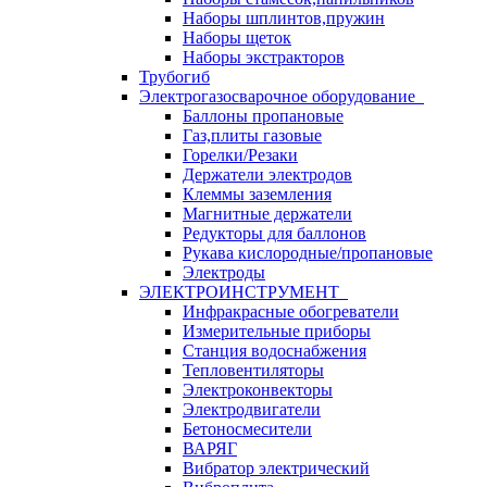
Наборы шплинтов,пружин
Наборы щеток
Наборы экстракторов
Трубогиб
Электрогазосварочное оборудование
Баллоны пропановые
Газ,плиты газовые
Горелки/Резаки
Держатели электродов
Клеммы заземления
Магнитные держатели
Редукторы для баллонов
Рукава кислородные/пропановые
Электроды
ЭЛЕКТРОИНСТРУМЕНТ
Инфракрасные обогреватели
Измерительные приборы
Станция водоснабжения
Тепловентиляторы
Электроконвекторы
Электродвигатели
Бетоносмесители
ВАРЯГ
Вибратор электрический