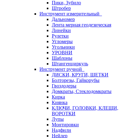
Пики, Зубило
Штробер
Инструмент измерительный
Дальномер
Лента мерная геодезическая
Линейки
Рулетки
Угломеры
Угольники
УРОВНИ
Шаблоны
Штангенциркуль
Инструмент ручной
ДИСКИ, КРУГИ, ЩЕТКИ
Болторезы, Гайкорубы
Гвоздодеры
Домкраты, Стеклодомкраты
Кирка
Киянка
КЛЮЧИ, ГОЛОВКИ, КЛЕЩИ,
ВОРОТКИ
Лупы
Монтировки
Надфили
Нейлер