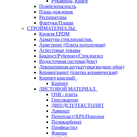
Рукавицы, Краги
Пожбезопасность
Плащ-дождевик
Респираторы
Фартуки/Плащи
СТРОЙМАТЕРИАЛЫ
Кровля ЕРDM
Арматура стеклопластик.
Армстронг (Плита потолочная)
Асбестовые товары
Бикрост/Рубероид/Стеклоизол
Водосточная система(Деке)
Декоративная штукатурка(жидкие обои)
Керамогранит (плитка керамическая)
Кирпич красный
Кирпич
ЛИСТОВОЙ МАТЕРИАЛ
OSB - плита
Гипсокартон
ДВП/ДСП/ТЕКСТОЛИТ
Ламинат
Пенопласт/XPS/Поролон
Поликарбонат
Профнастил
Фанера