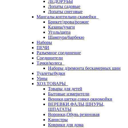
ЛЕДОРУБЫ
Лопаты садовые
Лопаты снеговые
Мангалы.коптильни,скамейки
Брикет/дрова/розжиг
Казаны/учаги
Уголь/щепа
Шампура/барбекю
Наборы
ПЕЧИ
Разъемное соединение
Соединители
Тачки/колеса
Наборы д/ремонта бескамерных шин
Туалеты/будки
Урны
ХОЗ.ТОВАРЫ
Товары для детей
Бытовые измерители
Веники,щетки,совки,окномойки
ВЕРЕВКИ,ФАЛЫ,ШНУРЫ,
ШПАГАТЫ
Воронки,Обувь резиновая
Канистры
Коврики для дома