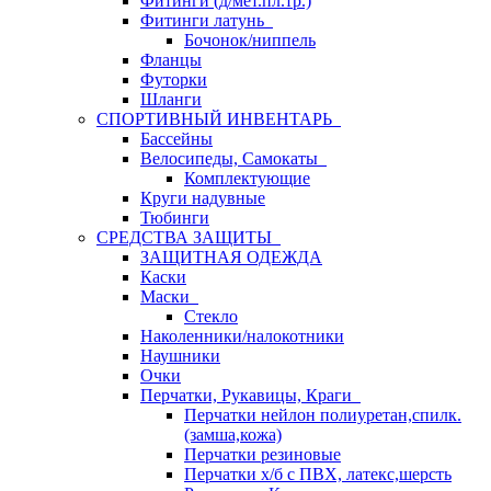
Фитинги (д/мет.пл.тр.)
Фитинги латунь
Бочонок/ниппель
Фланцы
Футорки
Шланги
СПОРТИВНЫЙ ИНВЕНТАРЬ
Бассейны
Велосипеды, Самокаты
Комплектующие
Круги надувные
Тюбинги
СРЕДСТВА ЗАЩИТЫ
ЗАЩИТНАЯ ОДЕЖДА
Каски
Маски
Стекло
Наколенники/налокотники
Наушники
Очки
Перчатки, Рукавицы, Краги
Перчатки нейлон полиуретан,спилк.
(замша,кожа)
Перчатки резиновые
Перчатки х/б с ПВХ, латекс,шерсть