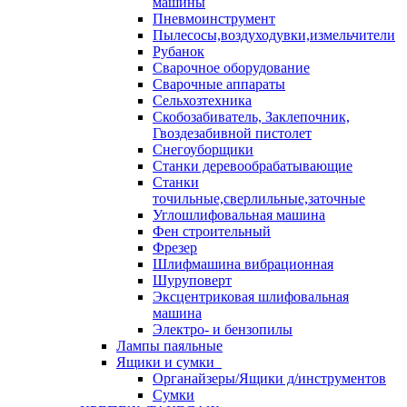
машины
Пневмоинструмент
Пылесосы,воздуходувки,измельчители
Рубанок
Сварочное оборудование
Сварочные аппараты
Сельхозтехника
Скобозабиватель, Заклепочник,
Гвоздезабивной пистолет
Снегоуборщики
Станки деревообрабатывающие
Станки
точильные,сверлильные,заточные
Углошлифовальная машина
Фен строительный
Фрезер
Шлифмашина вибрационная
Шуруповерт
Эксцентриковая шлифовальная
машина
Электро- и бензопилы
Лампы паяльные
Ящики и сумки
Органайзеры/Ящики д/инструментов
Сумки