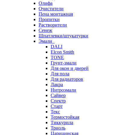
Олифа
Очистители
Пена монтажная
Пропитки
Растворители
Сенеж
Шпатлевки/штукатурки
Эмали
DALI
Elcon Smith
TONE
Грунт-эмали
Для окон и дверей
Для пола
Для радиаторов
Лакра
Нитроэмали
Сайвер
Спектр
Старт
Текс
Термостойкая
Тиккурила
Триоль
Царицинская