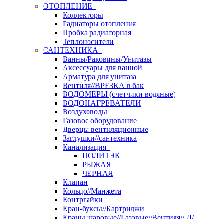
ОТОПЛЕНИЕ
Коллекторы
Радиаторы отопления
Пробка радиаторная
Теплоносители
САНТЕХНИКА
Ванны/Раковины/Унитазы
Аксессуары для ванной
Арматура для унитаза
Вентиля//ВРЕЗКА в бак
ВОДОМЕРЫ (счетчики водяные)
ВОДОНАГРЕВАТЕЛИ
Воздуховоды
Газовое оборудование
Дверцы вентиляционные
Заглушки//сантехника
Канализация
ПОЛИТЭК
РЫЖАЯ
ЧЕРНАЯ
Клапан
Кольцо//Манжета
Контргайки
Кран-буксы//Картриджи
Краны шаровые//Газовые//Вентиля// Д/