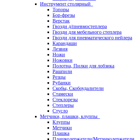
Инструмент столярный
Топоры
Бор-фрезы
Верстак
Гвозди д/пневмостеплера
Гвозди для мебельного степлера
Гвозди для пневматического нейлера
Карандаши
Лезвия
Ножи
Ножовки
Полотна, Пилки для лобзика
Рашпили
Резцы
Рубанки
Скобы, Скобоудалители
Стамески
Стеклорезы
Степлеры
Стусло
Метчики, плашки, клуппы
Клуппы
Метчики
Плашка
Плашкодержатели/Метчикодержатели