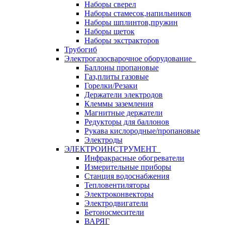
Наборы сверел
Наборы стамесок,напильников
Наборы шплинтов,пружин
Наборы щеток
Наборы экстракторов
Трубогиб
Электрогазосварочное оборудование
Баллоны пропановые
Газ,плиты газовые
Горелки/Резаки
Держатели электродов
Клеммы заземления
Магнитные держатели
Редукторы для баллонов
Рукава кислородные/пропановые
Электроды
ЭЛЕКТРОИНСТРУМЕНТ
Инфракрасные обогреватели
Измерительные приборы
Станция водоснабжения
Тепловентиляторы
Электроконвекторы
Электродвигатели
Бетоносмесители
ВАРЯГ