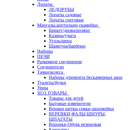
Лопаты
ЛЕДОРУБЫ
Лопаты садовые
Лопаты снеговые
Мангалы.коптильни,скамейки
Брикет/дрова/розжиг
Казаны/учаги
Уголь/щепа
Шампура/барбекю
Наборы
ПЕЧИ
Разъемное соединение
Соединители
Тачки/колеса
Наборы д/ремонта бескамерных шин
Туалеты/будки
Урны
ХОЗ.ТОВАРЫ
Товары для детей
Бытовые измерители
Веники,щетки,совки,окномойки
ВЕРЕВКИ,ФАЛЫ,ШНУРЫ,
ШПАГАТЫ
Воронки,Обувь резиновая
Канистры