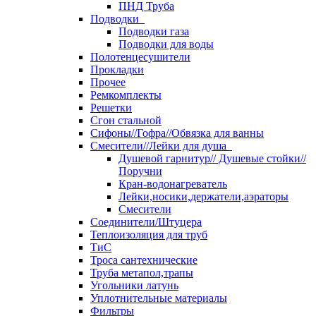
ПНД Труба
Подводки
Подводки газа
Подводки для воды
Полотенцесушители
Прокладки
Прочее
Ремкомплекты
Решетки
Сгон стальной
Сифоны//Гофра//Обвязка для ванны
Смесители//Лейки для душа
Душевой гарнитур// Душевые стойки//
Поручни
Кран-водонагреватель
Лейки,носики,держатели,аэраторы
Смесители
Соединители/Штуцера
Теплоизоляция для труб
ТиС
Троса сантехнические
Труба метапол,трапы
Угольники латунь
Уплотнительные материалы
Фильтры