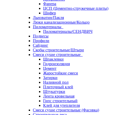
Фанера
ЦСП (Цементно-стружечные плиты)
Шифер
Льноватин/Пакля
Люки канализационные/Кольцо
Пиломатериалы
Пиломатериалы/СЕНДВИЧ
Подвесы
Профили
Сайдинг
Скобы строительные/Штыри
Смеси сухие строительные
Шпаклевки
Гидроизоляция
Цемент
Жаростойкие смеси
Затирки
Наливной пол
Плиточный клей
Штукатурки
Лента кровельная
Гипс строительный
Клей для утеплителя
Смеси сухие строительные (Фасовка)
Строительные леса