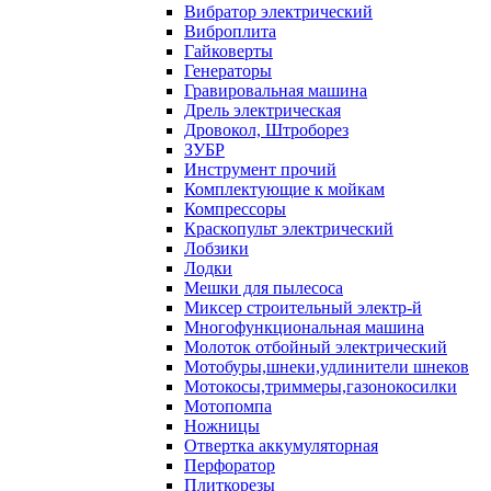
Вибратор электрический
Виброплита
Гайковерты
Генераторы
Гравировальная машина
Дрель электрическая
Дровокол, Штроборез
ЗУБР
Инструмент прочий
Комплектующие к мойкам
Компрессоры
Краскопульт электрический
Лобзики
Лодки
Мешки для пылесоса
Миксер строительный электр-й
Многофункциональная машина
Молоток отбойный электрический
Мотобуры,шнеки,удлинители шнеков
Мотокосы,триммеры,газонокосилки
Мотопомпа
Ножницы
Отвертка аккумуляторная
Перфоратор
Плиткорезы