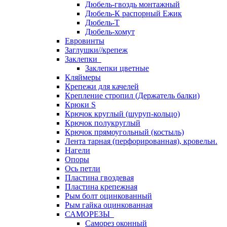
Дюбель-гвоздь монтажный
Дюбель-К распорный Ежик
Дюбель-Т
Дюбель-хомут
Евровинты
Заглушки//крепеж
Заклепки
Заклепки цветные
Кляймеры
Крепежи для качелей
Крепление стропил (Держатель балки)
Крюки S
Крючок круглый (шуруп-кольцо)
Крючок полукруглый
Крючок прямоугольный (костыль)
Лента тарная (перфорированная), кровельн.
Нагели
Опоры
Ось петли
Пластина гвоздевая
Пластина крепежная
Рым болт оцинкованный
Рым гайка оцинкованная
САМОРЕЗЫ
Саморез оконный