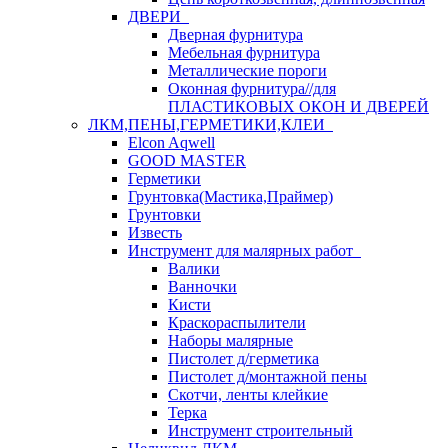
ДВЕРИ
Дверная фурнитура
Мебельная фурнитура
Металлические пороги
Оконная фурнитура//для
ПЛАСТИКОВЫХ ОКОН И ДВЕРЕЙ
ЛКМ,ПЕНЫ,ГЕРМЕТИКИ,КЛЕИ
Elcon Aqwell
GOOD MASTER
Герметики
Грунтовка(Мастика,Праймер)
Грунтовки
Известь
Инструмент для малярных работ
Валики
Ванночки
Кисти
Краскораспылители
Наборы малярные
Пистолет д/герметика
Пистолет д/монтажной пены
Скотчи, ленты клейкие
Терка
Инструмент строительный