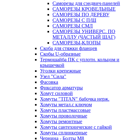
Саморезы для сэндвич-панелей
САМОРЕЗЫ КРОВЕЛЬНЫЕ
САМОРЕЗЫ ПО ДЕРЕВУ
САМОРЕЗЫ С П/Ш
САМОРЕЗЫ СМЛ
САМОРЕЗЫ УНИВЕРС. ПО
МЕТАЛЛУ (ЧАСТЫЙ ШАГ)
САМОРЕЗЫ-КЛОПЫ
Скоба для стяжки фланцев
Скобы U-образные
Термошайба ПК с уплотн. кольцом и
крышечкой
Уголки крепежные
Узел "Сила"
Фасовка
Фиксатор арматуры
Хомут силовой
Хомуты "TITAN" бабочка нерж.
Хомуты метал.с ключом
Хомуты пластмассовые
Хомуты проволочные
Хомуты ремонтные
Хомуты сантехнические с гайкой
Хомуты сплинкерные
Чернина - Болты М8