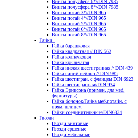
Винты полусфера 6*//DIN 7985
Винты полусфера 8*//DIN 7985
Винты потай 3*//DIN 965
Винты потай 4*//DIN 965
Винты потай 5*//DIN 965
Винты потай 6*//DIN 965
Винты потай 8*//DIN 965
Гайки
Гайка барашковая
Гайка квадратная // DIN 562
Гайка колпачковая
Гайка крыльчатая
Гайка низкая шестигранная // DIN 439
Гайка синий нейлон // DIN 985
Гайка шестигран. с фланцем DIN 6923
Гайка шестигранная//DIN 934
Гайка Эриксона (примен. для меб.
фурнитуры)
Гайка-бочонок/Гайка меб.потайн. с
прям. шлицем
Гайки соединительные//DIN6334
Гвозди
Гвозди винтовые
Гвозди ершеные
Гвозди мебельные