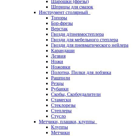
Шарошки (фрезы)
Шприцы для смазок
Инструмент столярный
Топоры
Бор-фрезы
Верстак
Гвозди д/пневмостеплера
Гвозди для мебельного степлера
Гвозди для пневматического нейлера
Карандаши
Лезвия
Ножи
Ножовки
Полотна, Пилки для лобзика
Рашпили
Резцы
Рубанки
Скобы, Скобоудалители
Стамески
Стеклорезы
Степлеры
Стусло
Метчики, плашки, клуппы
Клуппы
Метчики