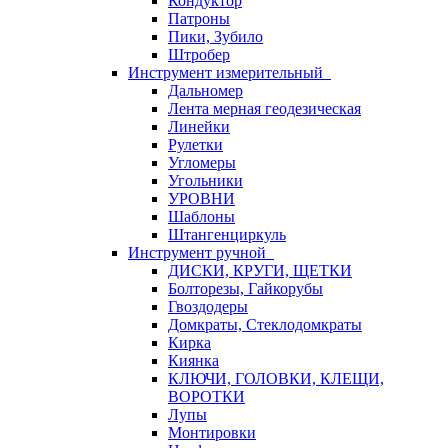
Кондуктор
Патроны
Пики, Зубило
Штробер
Инструмент измерительный
Дальномер
Лента мерная геодезическая
Линейки
Рулетки
Угломеры
Угольники
УРОВНИ
Шаблоны
Штангенциркуль
Инструмент ручной
ДИСКИ, КРУГИ, ЩЕТКИ
Болторезы, Гайкорубы
Гвоздодеры
Домкраты, Стеклодомкраты
Кирка
Киянка
КЛЮЧИ, ГОЛОВКИ, КЛЕЩИ,
ВОРОТКИ
Лупы
Монтировки