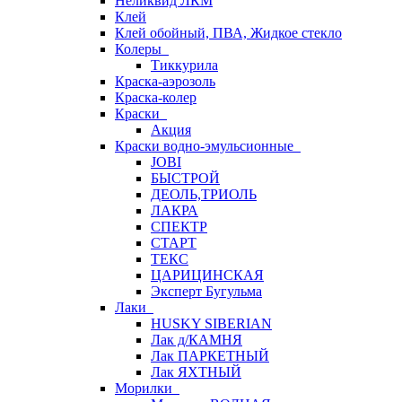
Неликвид ЛКМ
Клей
Клей обойный, ПВА, Жидкое стекло
Колеры
Тиккурила
Краска-аэрозоль
Краска-колер
Краски
Акция
Краски водно-эмульсионные
JOBI
БЫСТРОЙ
ДЕОЛЬ,ТРИОЛЬ
ЛАКРА
СПЕКТР
СТАРТ
ТЕКС
ЦАРИЦИНСКАЯ
Эксперт Бугульма
Лаки
HUSKY SIBERIAN
Лак д/КАМНЯ
Лак ПАРКЕТНЫЙ
Лак ЯХТНЫЙ
Морилки