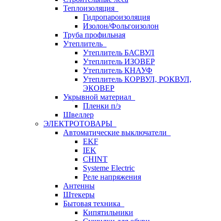
Теплоизоляция
Гидропароизоляция
Изолон/Фольгоизолон
Труба профильная
Утеплитель
Утеплитель БАСВУЛ
Утеплитель ИЗОВЕР
Утеплитель КНАУФ
Утеплитель КОРВУЛ, РОКВУЛ,
ЭКОВЕР
Укрывной материал
Пленки п/э
Швеллер
ЭЛЕКТРОТОВАРЫ
Автоматические выключатели
EKF
IEK
CHINT
Systeme Electric
Реле напряжения
Антенны
Штекеры
Бытовая техника
Кипятильники