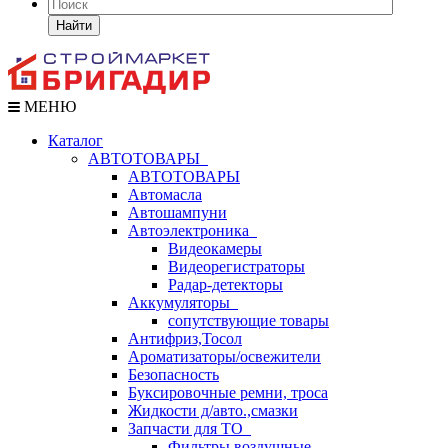
Найти
МЕНЮ
Каталог
АВТОТОВАРЫ
АВТОТОВАРЫ
Автомасла
Автошампуни
Автоэлектроника
Видеокамеры
Видеорегистраторы
Радар-детекторы
Аккумуляторы
сопутствующие товары
Антифриз,Тосол
Ароматизаторы/освежители
Безопасность
Буксировочные ремни, троса
Жидкости д/авто.,смазки
Запчасти для ТО
Фильтры воздушные