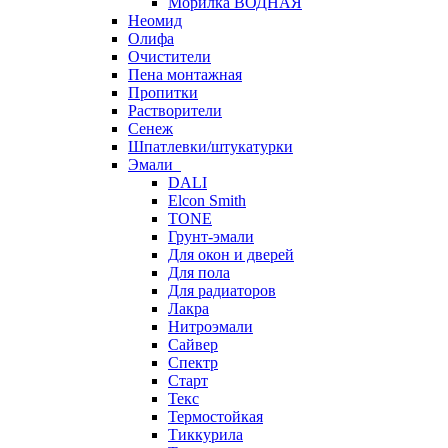
Морилка ВОДНАЯ
Неомид
Олифа
Очистители
Пена монтажная
Пропитки
Растворители
Сенеж
Шпатлевки/штукатурки
Эмали
DALI
Elcon Smith
TONE
Грунт-эмали
Для окон и дверей
Для пола
Для радиаторов
Лакра
Нитроэмали
Сайвер
Спектр
Старт
Текс
Термостойкая
Тиккурила