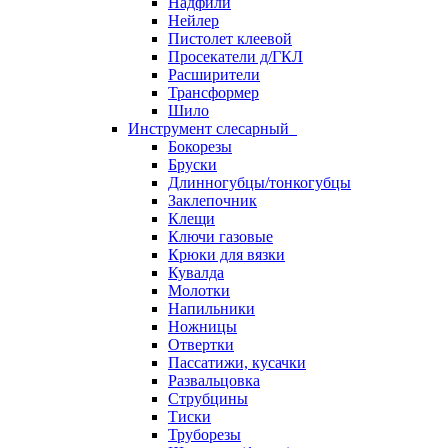
Надфили
Нейлер
Пистолет клеевой
Просекатели д/ГКЛ
Расширители
Трансформер
Шило
Инструмент слесарный
Бокорезы
Бруски
Длинногубцы/тонкогубцы
Заклепочник
Клещи
Ключи газовые
Крюки для вязки
Кувалда
Молотки
Напильники
Ножницы
Отвертки
Пассатижи, кусачки
Развальцовка
Струбцины
Тиски
Труборезы