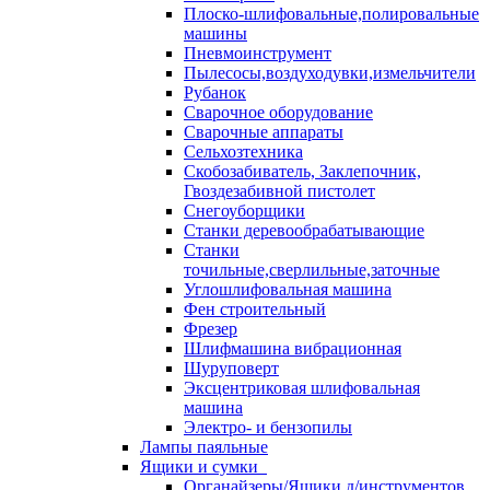
Плоско-шлифовальные,полировальные
машины
Пневмоинструмент
Пылесосы,воздуходувки,измельчители
Рубанок
Сварочное оборудование
Сварочные аппараты
Сельхозтехника
Скобозабиватель, Заклепочник,
Гвоздезабивной пистолет
Снегоуборщики
Станки деревообрабатывающие
Станки
точильные,сверлильные,заточные
Углошлифовальная машина
Фен строительный
Фрезер
Шлифмашина вибрационная
Шуруповерт
Эксцентриковая шлифовальная
машина
Электро- и бензопилы
Лампы паяльные
Ящики и сумки
Органайзеры/Ящики д/инструментов