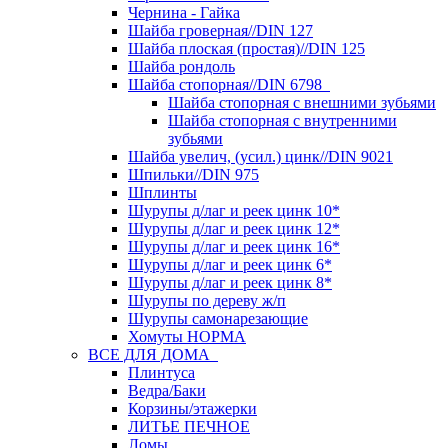
Чернина - Гайка
Шайба гроверная//DIN 127
Шайба плоская (простая)//DIN 125
Шайба рондоль
Шайба стопорная//DIN 6798
Шайба стопорная с внешними зубьями
Шайба стопорная с внутренними
зубьями
Шайба увелич, (усил.) цинк//DIN 9021
Шпильки//DIN 975
Шплинты
Шурупы д/лаг и реек цинк 10*
Шурупы д/лаг и реек цинк 12*
Шурупы д/лаг и реек цинк 16*
Шурупы д/лаг и реек цинк 6*
Шурупы д/лаг и реек цинк 8*
Шурупы по дереву ж/п
Шурупы самонарезающие
Хомуты НОРМА
ВСЕ ДЛЯ ДОМА
Плинтуса
Ведра/Баки
Корзины/этажерки
ЛИТЬЕ ПЕЧНОЕ
Ломы