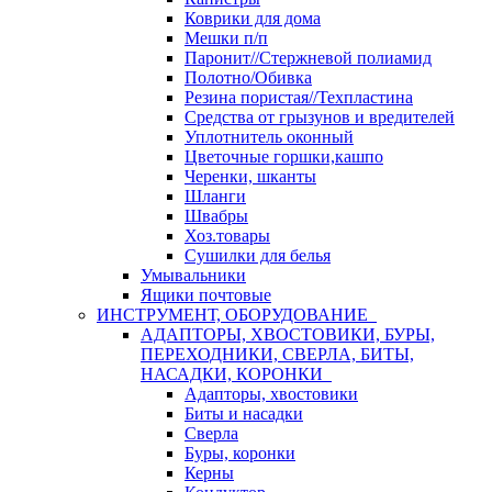
Коврики для дома
Мешки п/п
Паронит//Стержневой полиамид
Полотно/Обивка
Резина пористая//Техпластина
Средства от грызунов и вредителей
Уплотнитель оконный
Цветочные горшки,кашпо
Черенки, шканты
Шланги
Швабры
Хоз.товары
Сушилки для белья
Умывальники
Ящики почтовые
ИНСТРУМЕНТ, ОБОРУДОВАНИЕ
АДАПТОРЫ, ХВОСТОВИКИ, БУРЫ,
ПЕРЕХОДНИКИ, СВЕРЛА, БИТЫ,
НАСАДКИ, КОРОНКИ
Адапторы, хвостовики
Биты и насадки
Сверла
Буры, коронки
Керны