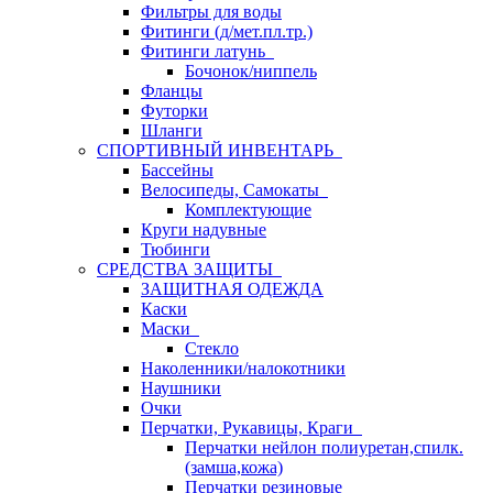
Фильтры для воды
Фитинги (д/мет.пл.тр.)
Фитинги латунь
Бочонок/ниппель
Фланцы
Футорки
Шланги
СПОРТИВНЫЙ ИНВЕНТАРЬ
Бассейны
Велосипеды, Самокаты
Комплектующие
Круги надувные
Тюбинги
СРЕДСТВА ЗАЩИТЫ
ЗАЩИТНАЯ ОДЕЖДА
Каски
Маски
Стекло
Наколенники/налокотники
Наушники
Очки
Перчатки, Рукавицы, Краги
Перчатки нейлон полиуретан,спилк.
(замша,кожа)
Перчатки резиновые