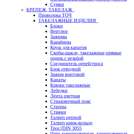
Сумки
КРЕПЕЖ, ТАКЕЛАЖ
Проволока ТОЧ
ТАКЕЛАЖНЫЕ ИЗДЕЛИЯ
Блоки
Вертлюг
Зажимы
Карабины
Коуш для канатов
Скобы-шакле, такелажные,прямые
оцинк.с резьбой
Соединитель цепей/троса
Блок отводной
Зажим винтовой
Канаты
Крюки такелажные
Лебедки
Лента цветная
Страховочный пояс
Стропы
Стяжки
Талреп цепной
Талреп крюк-кольцо
Трос//DIN 3055
Цепь короткозвенная, длиннозвенная