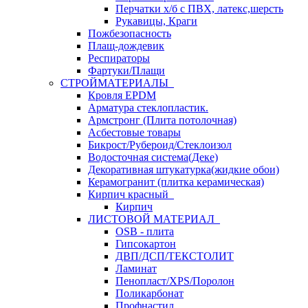
Перчатки х/б с ПВХ, латекс,шерсть
Рукавицы, Краги
Пожбезопасность
Плащ-дождевик
Респираторы
Фартуки/Плащи
СТРОЙМАТЕРИАЛЫ
Кровля ЕРDM
Арматура стеклопластик.
Армстронг (Плита потолочная)
Асбестовые товары
Бикрост/Рубероид/Стеклоизол
Водосточная система(Деке)
Декоративная штукатурка(жидкие обои)
Керамогранит (плитка керамическая)
Кирпич красный
Кирпич
ЛИСТОВОЙ МАТЕРИАЛ
OSB - плита
Гипсокартон
ДВП/ДСП/ТЕКСТОЛИТ
Ламинат
Пенопласт/XPS/Поролон
Поликарбонат
Профнастил