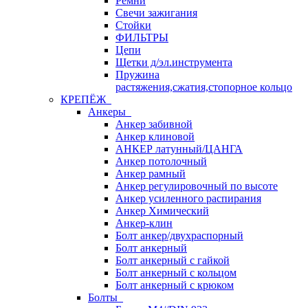
Ремни
Свечи зажигания
Стойки
ФИЛЬТРЫ
Цепи
Щетки д/эл.инструмента
Пружина
растяжения,сжатия,стопорное кольцо
КРЕПЁЖ
Анкеры
Анкер забивной
Анкер клиновой
АНКЕР латунный/ЦАНГА
Анкер потолочный
Анкер рамный
Анкер регулировочный по высоте
Анкер усиленного распирания
Анкер Химический
Анкер-клин
Болт анкер/двухраспорный
Болт анкерный
Болт анкерный с гайкой
Болт анкерный с кольцом
Болт анкерный с крюком
Болты