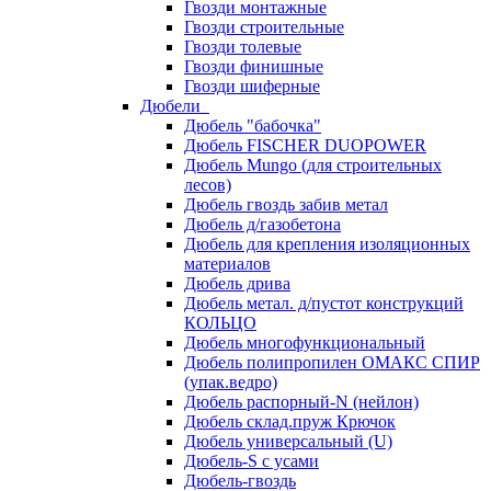
Гвозди монтажные
Гвозди строительные
Гвозди толевые
Гвозди финишные
Гвозди шиферные
Дюбели
Дюбель "бабочка"
Дюбель FISCHER DUOPOWER
Дюбель Mungo (для строительных
лесов)
Дюбель гвоздь забив метал
Дюбель д/газобетона
Дюбель для крепления изоляционных
материалов
Дюбель дрива
Дюбель метал. д/пустот конструкций
КОЛЬЦО
Дюбель многофункциональный
Дюбель полипропилен ОМАКС СПИР
(упак.ведро)
Дюбель распорный-N (нейлон)
Дюбель склад.пруж Крючок
Дюбель универсальный (U)
Дюбель-S с усами
Дюбель-гвоздь