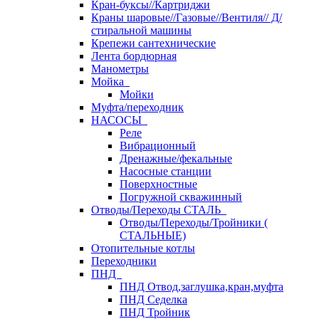
Кран-буксы//Картриджи
Краны шаровые//Газовые//Вентиля// Д/
стиральной машины
Крепежи сантехнические
Лента бордюрная
Манометры
Мойка
Мойки
Муфта/переходник
НАСОСЫ
Реле
Вибрационный
Дренажные/фекальные
Насосные станции
Поверхностные
Погружной скважинный
Отводы/Переходы СТАЛЬ
Отводы/Переходы/Тройники (
СТАЛЬНЫЕ)
Отопительные котлы
Переходники
ПНД
ПНД Отвод,заглушка,кран,муфта
ПНД Седелка
ПНД Тройник