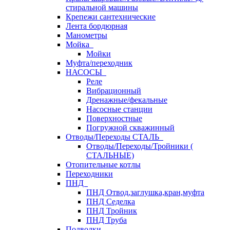
стиральной машины
Крепежи сантехнические
Лента бордюрная
Манометры
Мойка
Мойки
Муфта/переходник
НАСОСЫ
Реле
Вибрационный
Дренажные/фекальные
Насосные станции
Поверхностные
Погружной скважинный
Отводы/Переходы СТАЛЬ
Отводы/Переходы/Тройники (
СТАЛЬНЫЕ)
Отопительные котлы
Переходники
ПНД
ПНД Отвод,заглушка,кран,муфта
ПНД Седелка
ПНД Тройник
ПНД Труба
Подводки