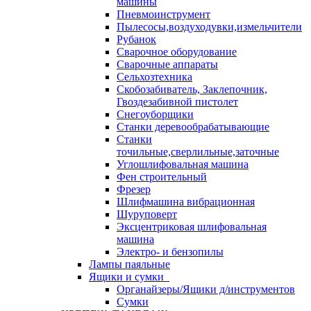
машины
Пневмоинструмент
Пылесосы,воздуходувки,измельчители
Рубанок
Сварочное оборудование
Сварочные аппараты
Сельхозтехника
Скобозабиватель, Заклепочник,
Гвоздезабивной пистолет
Снегоуборщики
Станки деревообрабатывающие
Станки
точильные,сверлильные,заточные
Углошлифовальная машина
Фен строительный
Фрезер
Шлифмашина вибрационная
Шуруповерт
Эксцентриковая шлифовальная
машина
Электро- и бензопилы
Лампы паяльные
Ящики и сумки
Органайзеры/Ящики д/инструментов
Сумки