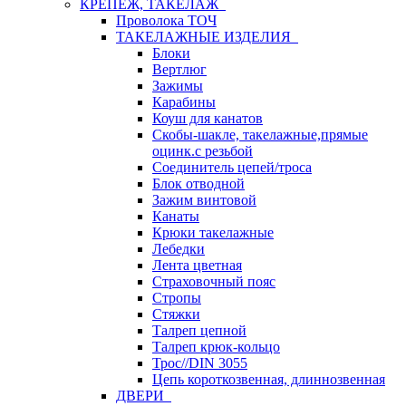
КРЕПЕЖ, ТАКЕЛАЖ
Проволока ТОЧ
ТАКЕЛАЖНЫЕ ИЗДЕЛИЯ
Блоки
Вертлюг
Зажимы
Карабины
Коуш для канатов
Скобы-шакле, такелажные,прямые
оцинк.с резьбой
Соединитель цепей/троса
Блок отводной
Зажим винтовой
Канаты
Крюки такелажные
Лебедки
Лента цветная
Страховочный пояс
Стропы
Стяжки
Талреп цепной
Талреп крюк-кольцо
Трос//DIN 3055
Цепь короткозвенная, длиннозвенная
ДВЕРИ