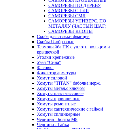
САМОРЕЗЫ КРОВЕЛЬНЫЕ
САМОРЕЗЫ ПО ДЕРЕВУ
САМОРЕЗЫ С П/Ш
САМОРЕЗЫ СМЛ
САМОРЕЗЫ УНИВЕРС. ПО
МЕТАЛЛУ (ЧАСТЫЙ ШАГ)
САМОРЕЗЫ-КЛОПЫ
Скоба для стяжки фланцев
Скобы U-образные
Термошайба ПК с уплотн. кольцом и
крышечкой
Уголки крепежные
Узел "Сила"
Фасовка
Фиксатор арматуры
Хомут силовой
Хомуты "TITAN" бабочка нерж.
Хомуты метал.с ключом
Хомуты пластмассовые
Хомуты проволочные
Хомуты ремонтные
Хомуты сантехнические с гайкой
Хомуты сплинкерные
Чернина - Болты М8
Чернина - Гайка