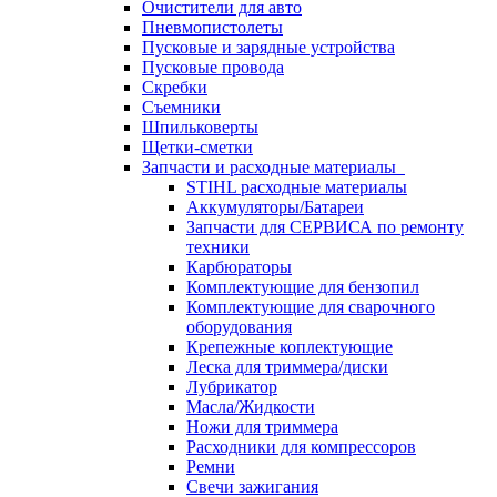
Очистители для авто
Пневмопистолеты
Пусковые и зарядные устройства
Пусковые провода
Скребки
Съемники
Шпильковерты
Щетки-сметки
Запчасти и расходные материалы
STIHL расходные материалы
Аккумуляторы/Батареи
Запчасти для СЕРВИСА по ремонту
техники
Карбюраторы
Комплектующие для бензопил
Комплектующие для сварочного
оборудования
Крепежные коплектующие
Леска для триммера/диски
Лубрикатор
Масла/Жидкости
Ножи для триммера
Расходники для компрессоров
Ремни
Свечи зажигания