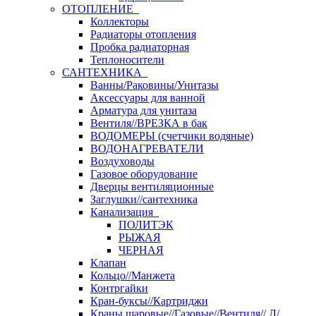
ОТОПЛЕНИЕ
Коллекторы
Радиаторы отопления
Пробка радиаторная
Теплоносители
САНТЕХНИКА
Ванны/Раковины/Унитазы
Аксессуары для ванной
Арматура для унитаза
Вентиля//ВРЕЗКА в бак
ВОДОМЕРЫ (счетчики водяные)
ВОДОНАГРЕВАТЕЛИ
Воздуховоды
Газовое оборудование
Дверцы вентиляционные
Заглушки//сантехника
Канализация
ПОЛИТЭК
РЫЖАЯ
ЧЕРНАЯ
Клапан
Кольцо//Манжета
Контргайки
Кран-буксы//Картриджи
Краны шаровые//Газовые//Вентиля// Д/