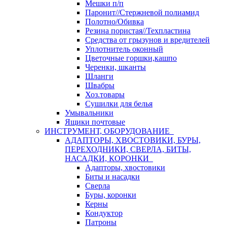
Мешки п/п
Паронит//Стержневой полиамид
Полотно/Обивка
Резина пористая//Техпластина
Средства от грызунов и вредителей
Уплотнитель оконный
Цветочные горшки,кашпо
Черенки, шканты
Шланги
Швабры
Хоз.товары
Сушилки для белья
Умывальники
Ящики почтовые
ИНСТРУМЕНТ, ОБОРУДОВАНИЕ
АДАПТОРЫ, ХВОСТОВИКИ, БУРЫ,
ПЕРЕХОДНИКИ, СВЕРЛА, БИТЫ,
НАСАДКИ, КОРОНКИ
Адапторы, хвостовики
Биты и насадки
Сверла
Буры, коронки
Керны
Кондуктор
Патроны