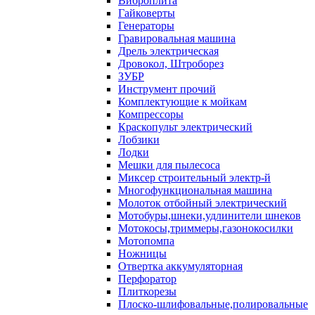
Виброплита
Гайковерты
Генераторы
Гравировальная машина
Дрель электрическая
Дровокол, Штроборез
ЗУБР
Инструмент прочий
Комплектующие к мойкам
Компрессоры
Краскопульт электрический
Лобзики
Лодки
Мешки для пылесоса
Миксер строительный электр-й
Многофункциональная машина
Молоток отбойный электрический
Мотобуры,шнеки,удлинители шнеков
Мотокосы,триммеры,газонокосилки
Мотопомпа
Ножницы
Отвертка аккумуляторная
Перфоратор
Плиткорезы
Плоско-шлифовальные,полировальные