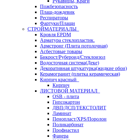
Рукавицы, Краги
Пожбезопасность
Плащ-дождевик
Респираторы
Фартуки/Плащи
СТРОЙМАТЕРИАЛЫ
Кровля ЕРDM
Арматура стеклопластик.
Армстронг (Плита потолочная)
Асбестовые товары
Бикрост/Рубероид/Стеклоизол
Водосточная система(Деке)
Декоративная штукатурка(жидкие обои)
Керамогранит (плитка керамическая)
Кирпич красный
Кирпич
ЛИСТОВОЙ МАТЕРИАЛ
OSB - плита
Гипсокартон
ДВП/ДСП/ТЕКСТОЛИТ
Ламинат
Пенопласт/XPS/Поролон
Поликарбонат
Профнастил
Фанера