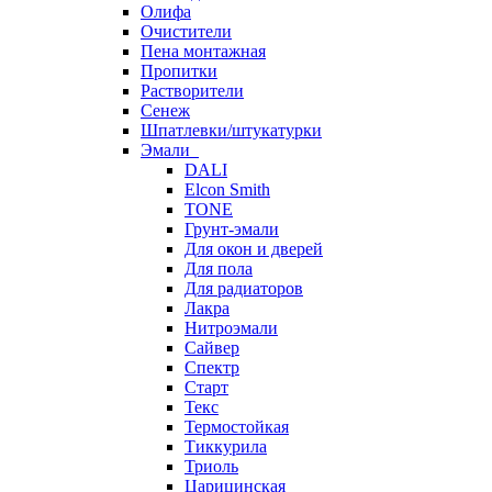
Олифа
Очистители
Пена монтажная
Пропитки
Растворители
Сенеж
Шпатлевки/штукатурки
Эмали
DALI
Elcon Smith
TONE
Грунт-эмали
Для окон и дверей
Для пола
Для радиаторов
Лакра
Нитроэмали
Сайвер
Спектр
Старт
Текс
Термостойкая
Тиккурила
Триоль
Царицинская