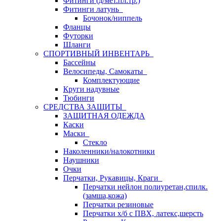
Фитинги (д/мет.пл.тр.)
Фитинги латунь
Бочонок/ниппель
Фланцы
Футорки
Шланги
СПОРТИВНЫЙ ИНВЕНТАРЬ
Бассейны
Велосипеды, Самокаты
Комплектующие
Круги надувные
Тюбинги
СРЕДСТВА ЗАЩИТЫ
ЗАЩИТНАЯ ОДЕЖДА
Каски
Маски
Стекло
Наколенники/налокотники
Наушники
Очки
Перчатки, Рукавицы, Краги
Перчатки нейлон полиуретан,спилк.
(замша,кожа)
Перчатки резиновые
Перчатки х/б с ПВХ, латекс,шерсть