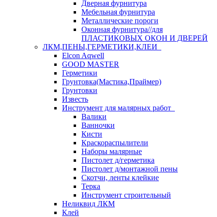
Дверная фурнитура
Мебельная фурнитура
Металлические пороги
Оконная фурнитура//для
ПЛАСТИКОВЫХ ОКОН И ДВЕРЕЙ
ЛКМ,ПЕНЫ,ГЕРМЕТИКИ,КЛЕИ
Elcon Aqwell
GOOD MASTER
Герметики
Грунтовка(Мастика,Праймер)
Грунтовки
Известь
Инструмент для малярных работ
Валики
Ванночки
Кисти
Краскораспылители
Наборы малярные
Пистолет д/герметика
Пистолет д/монтажной пены
Скотчи, ленты клейкие
Терка
Инструмент строительный
Неликвид ЛКМ
Клей