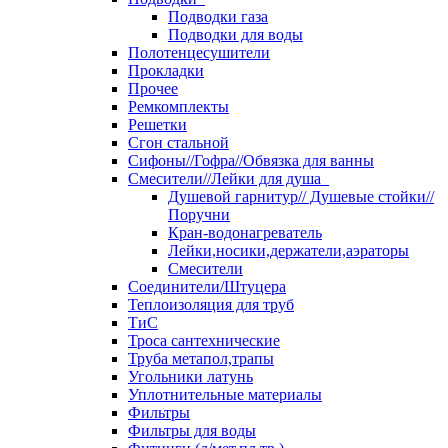
Подводки газа
Подводки для воды
Полотенцесушители
Прокладки
Прочее
Ремкомплекты
Решетки
Сгон стальной
Сифоны//Гофра//Обвязка для ванны
Смесители//Лейки для душа
Душевой гарнитур// Душевые стойки//
Поручни
Кран-водонагреватель
Лейки,носики,держатели,аэраторы
Смесители
Соединители/Штуцера
Теплоизоляция для труб
ТиС
Троса сантехнические
Труба метапол,трапы
Угольники латунь
Уплотнительные материалы
Фильтры
Фильтры для воды