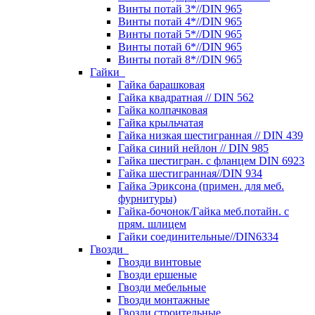
Винты потай 3*//DIN 965
Винты потай 4*//DIN 965
Винты потай 5*//DIN 965
Винты потай 6*//DIN 965
Винты потай 8*//DIN 965
Гайки
Гайка барашковая
Гайка квадратная // DIN 562
Гайка колпачковая
Гайка крыльчатая
Гайка низкая шестигранная // DIN 439
Гайка синий нейлон // DIN 985
Гайка шестигран. с фланцем DIN 6923
Гайка шестигранная//DIN 934
Гайка Эриксона (примен. для меб.
фурнитуры)
Гайка-бочонок/Гайка меб.потайн. с
прям. шлицем
Гайки соединительные//DIN6334
Гвозди
Гвозди винтовые
Гвозди ершеные
Гвозди мебельные
Гвозди монтажные
Гвозди строительные