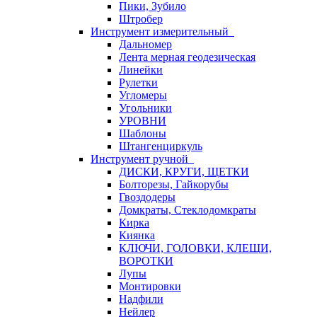
Пики, Зубило
Штробер
Инструмент измерительный
Дальномер
Лента мерная геодезическая
Линейки
Рулетки
Угломеры
Угольники
УРОВНИ
Шаблоны
Штангенциркуль
Инструмент ручной
ДИСКИ, КРУГИ, ЩЕТКИ
Болторезы, Гайкорубы
Гвоздодеры
Домкраты, Стеклодомкраты
Кирка
Киянка
КЛЮЧИ, ГОЛОВКИ, КЛЕЩИ,
ВОРОТКИ
Лупы
Монтировки
Надфили
Нейлер