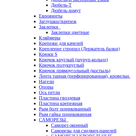
Дюбель-Т
Дюбель-хомут
Евровинты
Заглушки//крепеж
Заклепки
Заклепки цветные
Кляймеры
Крепежи для качелей
Крепление стропил (Держатель балки)
Крюки S
Крючок круглый (шуруп-кольцо)
Крючок полукруглый
Крючок прямоугольный (костыль)
Лента тарная (перфорированная), кровельн.
Нагели
Опоры
Ось петли
Пластина гвоздевая
Пластина крепежная
Рым болт оцинкованный
Рым гайка оцинкованная
САМОРЕЗЫ
Саморез оконный
Саморезы для сэндвич-панелей