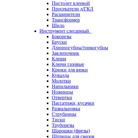
Пистолет клеевой
Просекатели д/ГКЛ
Расширители
Трансформер
Шило
Инструмент слесарный
Бокорезы
Бруски
Длинногубцы/тонкогубцы
Заклепочник
Клещи
Ключи газовые
Крюки для вязки
Кувалда
Молотки
Напильники
Ножницы
Отвертки
Пассатижи, кусачки
Развальцовка
Струбцины
Тиски
Труборезы
Шарошки (фрезы)
Шприцы для смазок