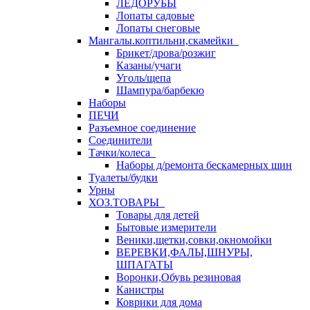
ЛЕДОРУБЫ
Лопаты садовые
Лопаты снеговые
Мангалы.коптильни,скамейки
Брикет/дрова/розжиг
Казаны/учаги
Уголь/щепа
Шампура/барбекю
Наборы
ПЕЧИ
Разъемное соединение
Соединители
Тачки/колеса
Наборы д/ремонта бескамерных шин
Туалеты/будки
Урны
ХОЗ.ТОВАРЫ
Товары для детей
Бытовые измерители
Веники,щетки,совки,окномойки
ВЕРЕВКИ,ФАЛЫ,ШНУРЫ,
ШПАГАТЫ
Воронки,Обувь резиновая
Канистры
Коврики для дома