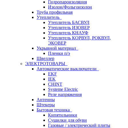
Гидропароизоляция
Изолон/Фольгоизолон
Труба профильная
Утеплитель
Утеплитель БАСВУЛ
Утеплитель ИЗОВЕР
Утеплитель КНАУФ
Утеплитель КОРВУЛ, РОКВУЛ,
ЭКОВЕР
Укрывной материал
Пленки п/э
Швеллер
ЭЛЕКТРОТОВАРЫ
Автоматические выключатели
EKF
IEK
CHINT
Systeme Electric
Реле напряжения
Антенны
Штекеры
Бытовая техника
Кипятильники
Сушилки для обуви
Газовые / электрический плиты