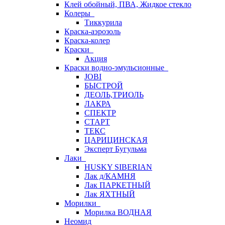
Клей обойный, ПВА, Жидкое стекло
Колеры
Тиккурила
Краска-аэрозоль
Краска-колер
Краски
Акция
Краски водно-эмульсионные
JOBI
БЫСТРОЙ
ДЕОЛЬ,ТРИОЛЬ
ЛАКРА
СПЕКТР
СТАРТ
ТЕКС
ЦАРИЦИНСКАЯ
Эксперт Бугульма
Лаки
HUSKY SIBERIAN
Лак д/КАМНЯ
Лак ПАРКЕТНЫЙ
Лак ЯХТНЫЙ
Морилки
Морилка ВОДНАЯ
Неомид