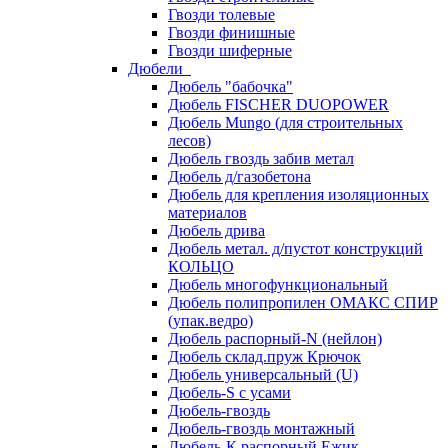
Гвозди толевые
Гвозди финишные
Гвозди шиферные
Дюбели
Дюбель "бабочка"
Дюбель FISCHER DUOPOWER
Дюбель Mungo (для строительных
лесов)
Дюбель гвоздь забив метал
Дюбель д/газобетона
Дюбель для крепления изоляционных
материалов
Дюбель дрива
Дюбель метал. д/пустот конструкций
КОЛЬЦО
Дюбель многофункциональный
Дюбель полипропилен ОМАКС СПИР
(упак.ведро)
Дюбель распорный-N (нейлон)
Дюбель склад.пруж Крючок
Дюбель универсальный (U)
Дюбель-S с усами
Дюбель-гвоздь
Дюбель-гвоздь монтажный
Дюбель-К распорный Ежик