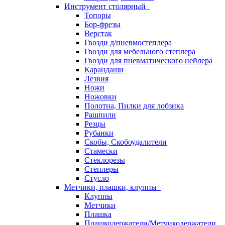
Инструмент столярный
Топоры
Бор-фрезы
Верстак
Гвозди д/пневмостеплера
Гвозди для мебельного степлера
Гвозди для пневматического нейлера
Карандаши
Лезвия
Ножи
Ножовки
Полотна, Пилки для лобзика
Рашпили
Резцы
Рубанки
Скобы, Скобоудалители
Стамески
Стеклорезы
Степлеры
Стусло
Метчики, плашки, клуппы
Клуппы
Метчики
Плашка
Плашкодержатели/Метчикодержатели