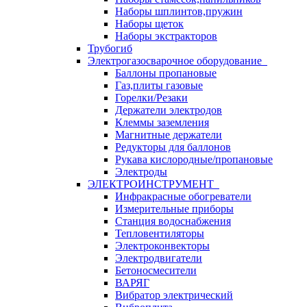
Наборы шплинтов,пружин
Наборы щеток
Наборы экстракторов
Трубогиб
Электрогазосварочное оборудование
Баллоны пропановые
Газ,плиты газовые
Горелки/Резаки
Держатели электродов
Клеммы заземления
Магнитные держатели
Редукторы для баллонов
Рукава кислородные/пропановые
Электроды
ЭЛЕКТРОИНСТРУМЕНТ
Инфракрасные обогреватели
Измерительные приборы
Станция водоснабжения
Тепловентиляторы
Электроконвекторы
Электродвигатели
Бетоносмесители
ВАРЯГ
Вибратор электрический