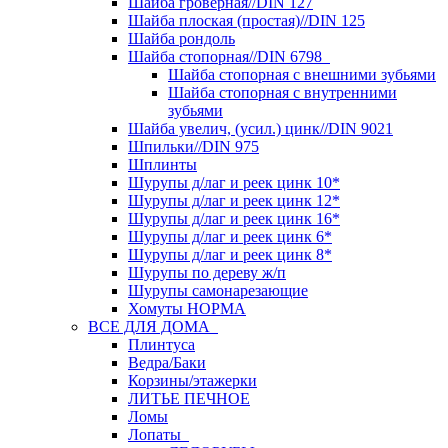
Шайба гроверная//DIN 127
Шайба плоская (простая)//DIN 125
Шайба рондоль
Шайба стопорная//DIN 6798
Шайба стопорная с внешними зубьями
Шайба стопорная с внутренними
зубьями
Шайба увелич, (усил.) цинк//DIN 9021
Шпильки//DIN 975
Шплинты
Шурупы д/лаг и реек цинк 10*
Шурупы д/лаг и реек цинк 12*
Шурупы д/лаг и реек цинк 16*
Шурупы д/лаг и реек цинк 6*
Шурупы д/лаг и реек цинк 8*
Шурупы по дереву ж/п
Шурупы самонарезающие
Хомуты НОРМА
ВСЕ ДЛЯ ДОМА
Плинтуса
Ведра/Баки
Корзины/этажерки
ЛИТЬЕ ПЕЧНОЕ
Ломы
Лопаты