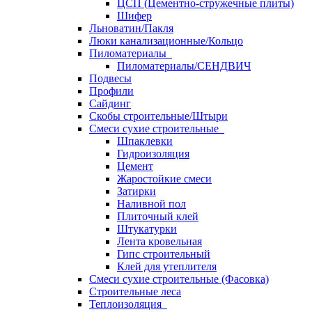
ЦСП (Цементно-стружечные плиты)
Шифер
Льноватин/Пакля
Люки канализационные/Кольцо
Пиломатериалы
Пиломатериалы/СЕНДВИЧ
Подвесы
Профили
Сайдинг
Скобы строительные/Штыри
Смеси сухие строительные
Шпаклевки
Гидроизоляция
Цемент
Жаростойкие смеси
Затирки
Наливной пол
Плиточный клей
Штукатурки
Лента кровельная
Гипс строительный
Клей для утеплителя
Смеси сухие строительные (Фасовка)
Строительные леса
Теплоизоляция