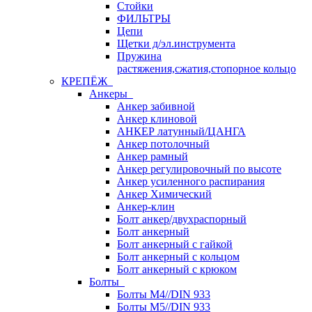
Стойки
ФИЛЬТРЫ
Цепи
Щетки д/эл.инструмента
Пружина
растяжения,сжатия,стопорное кольцо
КРЕПЁЖ
Анкеры
Анкер забивной
Анкер клиновой
АНКЕР латунный/ЦАНГА
Анкер потолочный
Анкер рамный
Анкер регулировочный по высоте
Анкер усиленного распирания
Анкер Химический
Анкер-клин
Болт анкер/двухраспорный
Болт анкерный
Болт анкерный с гайкой
Болт анкерный с кольцом
Болт анкерный с крюком
Болты
Болты М4//DIN 933
Болты М5//DIN 933