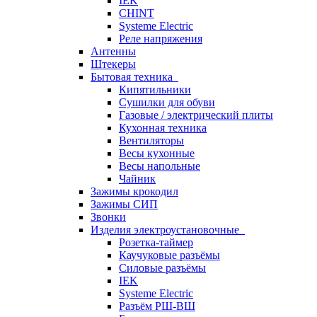
IEK
CHINT
Systeme Electric
Реле напряжения
Антенны
Штекеры
Бытовая техника
Кипятильники
Сушилки для обуви
Газовые / электрический плиты
Кухонная техника
Вентиляторы
Весы кухонные
Весы напольные
Чайник
Зажимы крокодил
Зажимы СИП
Звонки
Изделия электроустановочные
Розетка-таймер
Каучуковые разъёмы
Силовые разъёмы
IEK
Systeme Electric
Разъём РШ-ВШ