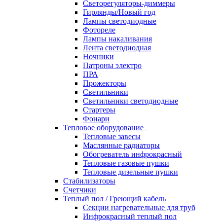
Светорегуляторы-диммеры
Гирлянды/Новый год
Лампы светодиодные
Фотореле
Лампы накаливания
Лента светодиодная
Ночники
Патроны электро
ПРА
Прожекторы
Светильники
Светильники светодиодные
Стартеры
Фонари
Тепловое оборудование
Тепловые завесы
Маслянные радиаторы
Обогреватель инфрокрасный
Тепловые газовые пушки
Тепловые дизельные пушки
Стабилизаторы
Счетчики
Теплый пол / Греющий кабель
Секции нагревательные для труб
Инфрокрасный теплый пол