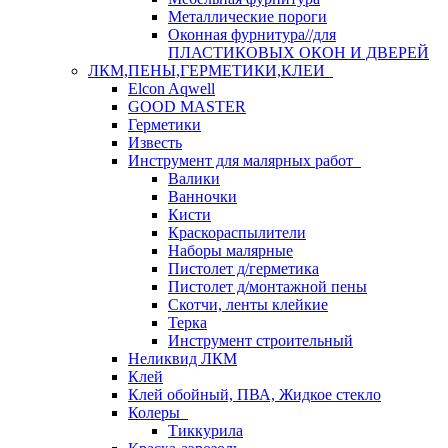
Металлические пороги
Оконная фурнитура//для
ПЛАСТИКОВЫХ ОКОН И ДВЕРЕЙ
ЛКМ,ПЕНЫ,ГЕРМЕТИКИ,КЛЕИ
Elcon Aqwell
GOOD MASTER
Герметики
Известь
Инструмент для малярных работ
Валики
Ванночки
Кисти
Краскораспылители
Наборы малярные
Пистолет д/герметика
Пистолет д/монтажной пены
Скотчи, ленты клейкие
Терка
Инструмент строительный
Неликвид ЛКМ
Клей
Клей обойный, ПВА, Жидкое стекло
Колеры
Тиккурила