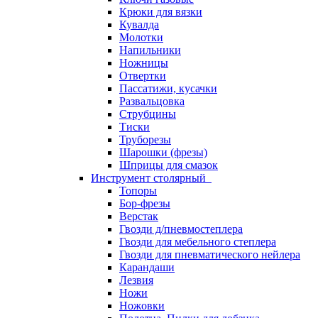
Крюки для вязки
Кувалда
Молотки
Напильники
Ножницы
Отвертки
Пассатижи, кусачки
Развальцовка
Струбцины
Тиски
Труборезы
Шарошки (фрезы)
Шприцы для смазок
Инструмент столярный
Топоры
Бор-фрезы
Верстак
Гвозди д/пневмостеплера
Гвозди для мебельного степлера
Гвозди для пневматического нейлера
Карандаши
Лезвия
Ножи
Ножовки