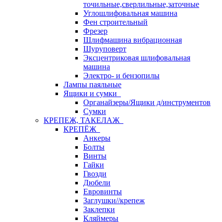
точильные,сверлильные,заточные
Углошлифовальная машина
Фен строительный
Фрезер
Шлифмашина вибрационная
Шуруповерт
Эксцентриковая шлифовальная
машина
Электро- и бензопилы
Лампы паяльные
Ящики и сумки
Органайзеры/Ящики д/инструментов
Сумки
КРЕПЕЖ, ТАКЕЛАЖ
КРЕПЁЖ
Анкеры
Болты
Винты
Гайки
Гвозди
Дюбели
Евровинты
Заглушки//крепеж
Заклепки
Кляймеры