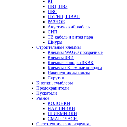
КГ
ПВ1, ПВ3
ПВС
ПУГНП, ШВВП
РАЗНОЕ
Акустический кабель
СИП
ТВ кабель и витая пара
Шнуры
Строительные клеммы
Клеммы WAGO прозрачные
Клеммы ЗВИ
Клемная колодка ЗКВК
Клеммы / Клемные колодки
Наконечники//гильзы
Скрутки
Кнопки, тумблеры
Предохранители
Пускатели
Разное
КОЛОНКИ
НАУШНИКИ
ПРИЕМНИКИ
СМАРТ ЧАСЫ
Светотехнические изделия