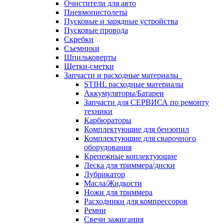
Очистители для авто
Пневмопистолеты
Пусковые и зарядные устройства
Пусковые провода
Скребки
Съемники
Шпильковерты
Щетки-сметки
Запчасти и расходные материалы
STIHL расходные материалы
Аккумуляторы/Батареи
Запчасти для СЕРВИСА по ремонту
техники
Карбюраторы
Комплектующие для бензопил
Комплектующие для сварочного
оборудования
Крепежные коплектующие
Леска для триммера/диски
Лубрикатор
Масла/Жидкости
Ножи для триммера
Расходники для компрессоров
Ремни
Свечи зажигания