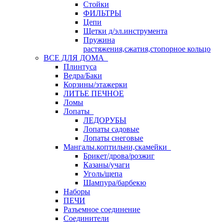
Стойки
ФИЛЬТРЫ
Цепи
Щетки д/эл.инструмента
Пружина
растяжения,сжатия,стопорное кольцо
ВСЕ ДЛЯ ДОМА
Плинтуса
Ведра/Баки
Корзины/этажерки
ЛИТЬЕ ПЕЧНОЕ
Ломы
Лопаты
ЛЕДОРУБЫ
Лопаты садовые
Лопаты снеговые
Мангалы.коптильни,скамейки
Брикет/дрова/розжиг
Казаны/учаги
Уголь/щепа
Шампура/барбекю
Наборы
ПЕЧИ
Разъемное соединение
Соединители