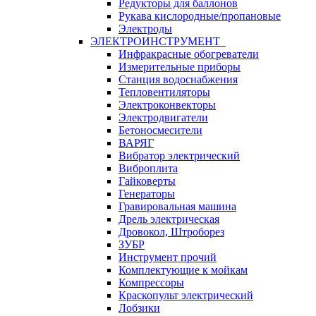
Редукторы для баллонов
Рукава кислородные/пропановые
Электроды
ЭЛЕКТРОИНСТРУМЕНТ
Инфракрасные обогреватели
Измерительные приборы
Станция водоснабжения
Тепловентиляторы
Электроконвекторы
Электродвигатели
Бетоносмесители
ВАРЯГ
Вибратор электрический
Виброплита
Гайковерты
Генераторы
Гравировальная машина
Дрель электрическая
Дровокол, Штроборез
ЗУБР
Инструмент прочий
Комплектующие к мойкам
Компрессоры
Краскопульт электрический
Лобзики