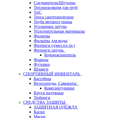
Соединители/Штуцера
Теплоизоляция для труб
ТиС
Троса сантехнические
Труба метапол,трапы
Угольники латунь
Уплотнительные материалы
Фильтры
Фильтры для воды
Фитинги (д/мет.пл.тр.)
Фитинги латунь
Бочонок/ниппель
Фланцы
Футорки
Шланги
СПОРТИВНЫЙ ИНВЕНТАРЬ
Бассейны
Велосипеды, Самокаты
Комплектующие
Круги надувные
Тюбинги
СРЕДСТВА ЗАЩИТЫ
ЗАЩИТНАЯ ОДЕЖДА
Каски
Маски