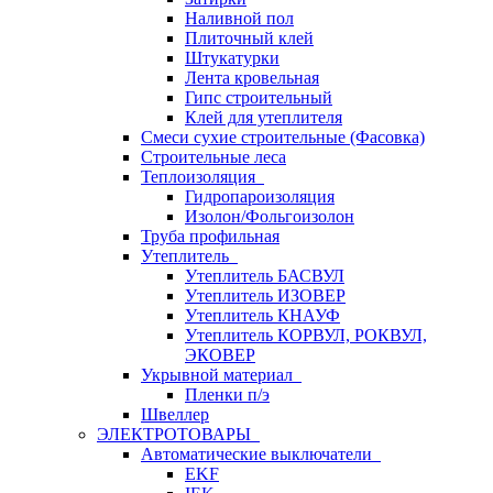
Наливной пол
Плиточный клей
Штукатурки
Лента кровельная
Гипс строительный
Клей для утеплителя
Смеси сухие строительные (Фасовка)
Строительные леса
Теплоизоляция
Гидропароизоляция
Изолон/Фольгоизолон
Труба профильная
Утеплитель
Утеплитель БАСВУЛ
Утеплитель ИЗОВЕР
Утеплитель КНАУФ
Утеплитель КОРВУЛ, РОКВУЛ,
ЭКОВЕР
Укрывной материал
Пленки п/э
Швеллер
ЭЛЕКТРОТОВАРЫ
Автоматические выключатели
EKF