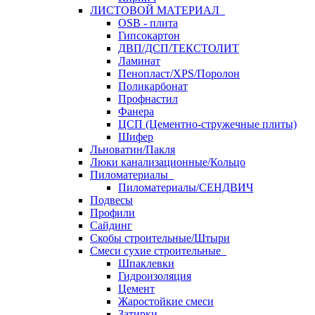
ЛИСТОВОЙ МАТЕРИАЛ
OSB - плита
Гипсокартон
ДВП/ДСП/ТЕКСТОЛИТ
Ламинат
Пенопласт/XPS/Поролон
Поликарбонат
Профнастил
Фанера
ЦСП (Цементно-стружечные плиты)
Шифер
Льноватин/Пакля
Люки канализационные/Кольцо
Пиломатериалы
Пиломатериалы/СЕНДВИЧ
Подвесы
Профили
Сайдинг
Скобы строительные/Штыри
Смеси сухие строительные
Шпаклевки
Гидроизоляция
Цемент
Жаростойкие смеси
Затирки