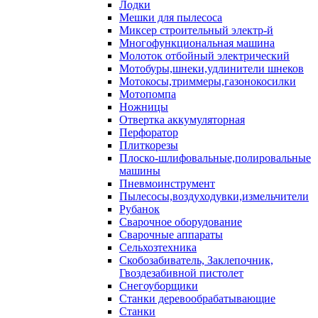
Лодки
Мешки для пылесоса
Миксер строительный электр-й
Многофункциональная машина
Молоток отбойный электрический
Мотобуры,шнеки,удлинители шнеков
Мотокосы,триммеры,газонокосилки
Мотопомпа
Ножницы
Отвертка аккумуляторная
Перфоратор
Плиткорезы
Плоско-шлифовальные,полировальные
машины
Пневмоинструмент
Пылесосы,воздуходувки,измельчители
Рубанок
Сварочное оборудование
Сварочные аппараты
Сельхозтехника
Скобозабиватель, Заклепочник,
Гвоздезабивной пистолет
Снегоуборщики
Станки деревообрабатывающие
Станки