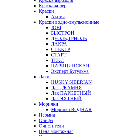
Краска-аэрозоль
Краска-колер
Краски
Акция
Краски водно-эмульсионные
JOBI
БЫСТРОЙ
ДЕОЛЬ,ТРИОЛЬ
ЛАКРА
СПЕКТР
СТАРТ
ТЕКС
ЦАРИЦИНСКАЯ
Эксперт Бугульма
Лаки
HUSKY SIBERIAN
Лак д/КАМНЯ
Лак ПАРКЕТНЫЙ
Лак ЯХТНЫЙ
Морилки
Морилка ВОДНАЯ
Неомид
Олифа
Очистители
Пена монтажная