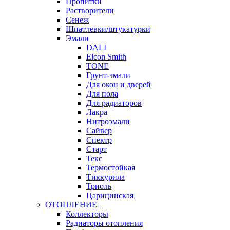
Пропитки
Растворители
Сенеж
Шпатлевки/штукатурки
Эмали
DALI
Elcon Smith
TONE
Грунт-эмали
Для окон и дверей
Для пола
Для радиаторов
Лакра
Нитроэмали
Сайвер
Спектр
Старт
Текс
Термостойкая
Тиккурила
Триоль
Царицинская
ОТОПЛЕНИЕ
Коллекторы
Радиаторы отопления