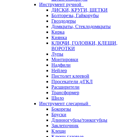
Инструмент ручной
ДИСКИ, КРУГИ, ЩЕТКИ
Болторезы, Гайкорубы
Гвоздодеры
Домкраты, Стеклодомкраты
Кирка
Киянка
КЛЮЧИ, ГОЛОВКИ, КЛЕЩИ,
ВОРОТКИ
Лупы
Монтировки
Надфили
Нейлер
Пистолет клеевой
Просекатели д/ГКЛ
Расширители
Трансформер
Шило
Инструмент слесарный
Бокорезы
Бруски
Длинногубцы/тонкогубцы
Заклепочник
Клещи
Ключи газовые