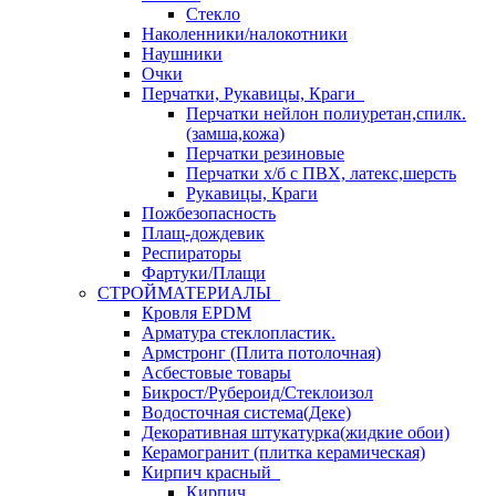
Стекло
Наколенники/налокотники
Наушники
Очки
Перчатки, Рукавицы, Краги
Перчатки нейлон полиуретан,спилк.
(замша,кожа)
Перчатки резиновые
Перчатки х/б с ПВХ, латекс,шерсть
Рукавицы, Краги
Пожбезопасность
Плащ-дождевик
Респираторы
Фартуки/Плащи
СТРОЙМАТЕРИАЛЫ
Кровля ЕРDM
Арматура стеклопластик.
Армстронг (Плита потолочная)
Асбестовые товары
Бикрост/Рубероид/Стеклоизол
Водосточная система(Деке)
Декоративная штукатурка(жидкие обои)
Керамогранит (плитка керамическая)
Кирпич красный
Кирпич