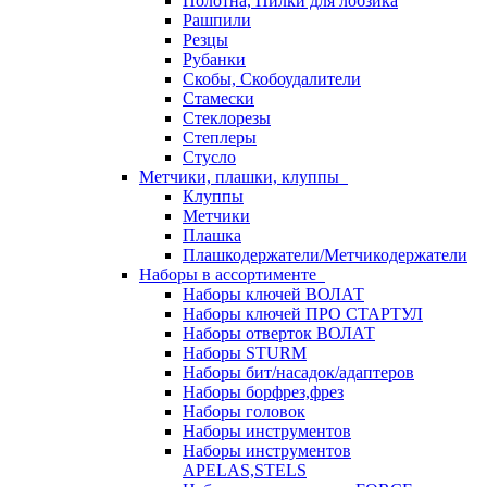
Полотна, Пилки для лобзика
Рашпили
Резцы
Рубанки
Скобы, Скобоудалители
Стамески
Стеклорезы
Степлеры
Стусло
Метчики, плашки, клуппы
Клуппы
Метчики
Плашка
Плашкодержатели/Метчикодержатели
Наборы в ассортименте
Наборы ключей ВОЛАТ
Наборы ключей ПРО СТАРТУЛ
Наборы отверток ВОЛАТ
Наборы STURM
Наборы бит/насадок/адаптеров
Наборы борфрез,фрез
Наборы головок
Наборы инструментов
Наборы инструментов
APELAS,STELS