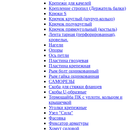
Крепежи для качелей
Крепление стропил (Держатель балки)
Крюки S
Крючок круглый (шуруп-кольцо)
Крючок полукруглый
Крючок прямоугольный (костыль)
Лента тарная (перфорированная),
кровельн.
Нагели
Опоры
Ось петли
Пластина гвоздевая
Пластина крепежная
Рым болт оцинкованный
Рым гайка оцинкованная
САМОРЕЗЫ
Скоба для стяжки фланцев
Скобы U-образные
Термошайба ПК с уплотн. кольцом и
крышечкой
Уголки крепежные
Узел "Сила"
Фасовка
Фиксатор арматуры
Хомут силовой