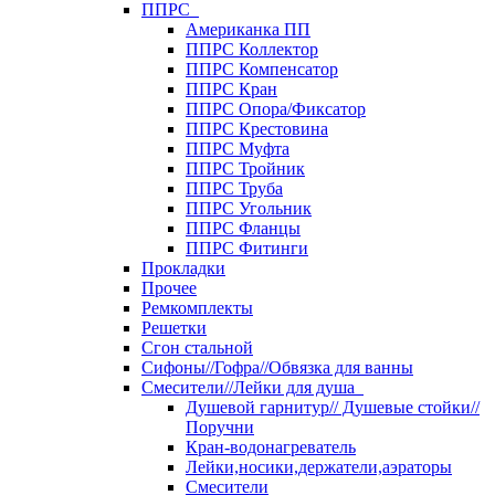
ППРС
Американка ПП
ППРС Коллектор
ППРС Компенсатор
ППРС Кран
ППРС Опора/Фиксатор
ППРС Крестовина
ППРС Муфта
ППРС Тройник
ППРС Труба
ППРС Угольник
ППРС Фланцы
ППРС Фитинги
Прокладки
Прочее
Ремкомплекты
Решетки
Сгон стальной
Сифоны//Гофра//Обвязка для ванны
Смесители//Лейки для душа
Душевой гарнитур// Душевые стойки//
Поручни
Кран-водонагреватель
Лейки,носики,держатели,аэраторы
Смесители