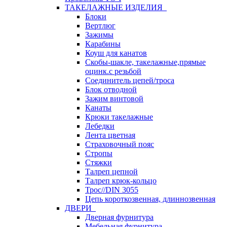
ТАКЕЛАЖНЫЕ ИЗДЕЛИЯ
Блоки
Вертлюг
Зажимы
Карабины
Коуш для канатов
Скобы-шакле, такелажные,прямые
оцинк.с резьбой
Соединитель цепей/троса
Блок отводной
Зажим винтовой
Канаты
Крюки такелажные
Лебедки
Лента цветная
Страховочный пояс
Стропы
Стяжки
Талреп цепной
Талреп крюк-кольцо
Трос//DIN 3055
Цепь короткозвенная, длиннозвенная
ДВЕРИ
Дверная фурнитура
Мебельная фурнитура