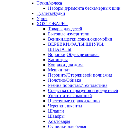
Тачки/колеса
Наборы д/ремонта бескамерных шин
Туалеты/будки
Урны
ХОЗ.ТОВАРЫ
Товары для детей
Бытовые измерители
Веники,щетки,совки,окномойки
ВЕРЕВКИ,ФАЛЫ,ШНУРЫ,
ШПАГАТЫ
Воронки,Обувь резиновая
Канистры
Коврики для дома
Мешки п/п
Паронит//Стержневой полиамид
Полотно/Обивка
Резина пористая//Техпластина
Средства от грызунов и вредителей
Уплотнитель оконный
Цветочные горшки,кашпо
Черенки, шканты
Шланги
Швабры
Хоз.товары
Сушилки для белья