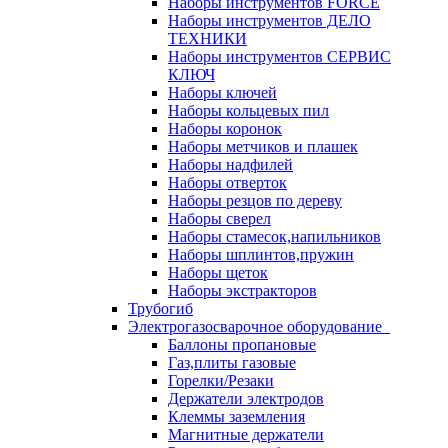
Наборы инструментов FORCE
Наборы инструментов ДЕЛО
ТЕХНИКИ
Наборы инструментов СЕРВИС
КЛЮЧ
Наборы ключей
Наборы кольцевых пил
Наборы коронок
Наборы метчиков и плашек
Наборы надфилей
Наборы отверток
Наборы резцов по дереву
Наборы сверел
Наборы стамесок,напильников
Наборы шплинтов,пружин
Наборы щеток
Наборы экстракторов
Трубогиб
Электрогазосварочное оборудование
Баллоны пропановые
Газ,плиты газовые
Горелки/Резаки
Держатели электродов
Клеммы заземления
Магнитные держатели