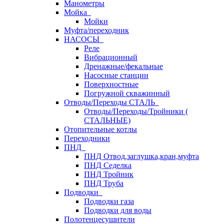
Манометры
Мойка
Мойки
Муфта/переходник
НАСОСЫ
Реле
Вибрационный
Дренажные/фекальные
Насосные станции
Поверхностные
Погружной скважинный
Отводы/Переходы СТАЛЬ
Отводы/Переходы/Тройники (
СТАЛЬНЫЕ)
Отопительные котлы
Переходники
ПНД
ПНД Отвод,заглушка,кран,муфта
ПНД Седелка
ПНД Тройник
ПНД Труба
Подводки
Подводки газа
Подводки для воды
Полотенцесушители