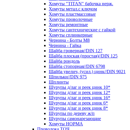
Хомуты "TITAN" бабочка нерж.
Хомуты метал.с ключом
Хомуты пластмассовые
Хомуты проволочные
Хомуты ремонтные
Хомуты сантехнические с гайкой
Хомуты сплинкерные
Чернина - Болты М8
Чернина - Гайка
Шайба гроверная//DIN 127
Шайба плоская (простая)//DIN 125
Шайба рондоль
Шайба стопорная//DIN 6798
Шайба увелич, (усил.) цинк//DIN 9021
Шпильки//DIN 975
Шплинты
Шурупы д/лаг и реек цинк 10*
Шурупы д/лаг и реек цинк 12*
Шурупы д/лаг и реек цинк 16*
Шурупы д/лаг и реек цинк 6*
Шурупы д/лаг и реек цинк 8*
Шурупы по дереву ж/п
Шурупы самонарезающие
Хомуты НОРМА
Проволока ТОЧ