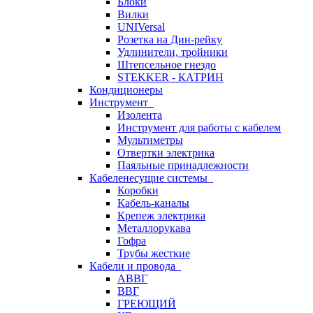
Блоки
Вилки
UNIVersal
Розетка на Дин-рейку
Удлинители, тройники
Штепсельное гнездо
STEKKER - КАТРИН
Кондиционеры
Инструмент
Изолента
Инструмент для работы с кабелем
Мультиметры
Отвертки электрика
Паяльные принадлежности
Кабеленесущие системы
Коробки
Кабель-каналы
Крепеж электрика
Металлорукава
Гофра
Трубы жесткие
Кабели и провода
АВВГ
ВВГ
ГРЕЮЩИЙ