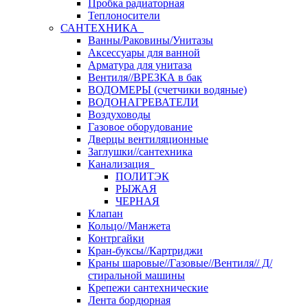
Пробка радиаторная
Теплоносители
САНТЕХНИКА
Ванны/Раковины/Унитазы
Аксессуары для ванной
Арматура для унитаза
Вентиля//ВРЕЗКА в бак
ВОДОМЕРЫ (счетчики водяные)
ВОДОНАГРЕВАТЕЛИ
Воздуховоды
Газовое оборудование
Дверцы вентиляционные
Заглушки//сантехника
Канализация
ПОЛИТЭК
РЫЖАЯ
ЧЕРНАЯ
Клапан
Кольцо//Манжета
Контргайки
Кран-буксы//Картриджи
Краны шаровые//Газовые//Вентиля// Д/
стиральной машины
Крепежи сантехнические
Лента бордюрная