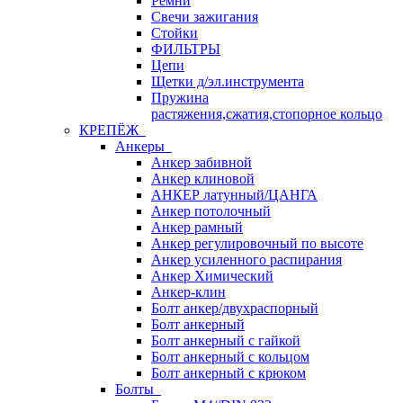
Ремни
Свечи зажигания
Стойки
ФИЛЬТРЫ
Цепи
Щетки д/эл.инструмента
Пружина
растяжения,сжатия,стопорное кольцо
КРЕПЁЖ
Анкеры
Анкер забивной
Анкер клиновой
АНКЕР латунный/ЦАНГА
Анкер потолочный
Анкер рамный
Анкер регулировочный по высоте
Анкер усиленного распирания
Анкер Химический
Анкер-клин
Болт анкер/двухраспорный
Болт анкерный
Болт анкерный с гайкой
Болт анкерный с кольцом
Болт анкерный с крюком
Болты