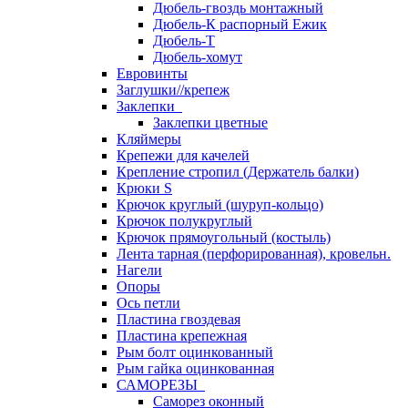
Дюбель-гвоздь монтажный
Дюбель-К распорный Ежик
Дюбель-Т
Дюбель-хомут
Евровинты
Заглушки//крепеж
Заклепки
Заклепки цветные
Кляймеры
Крепежи для качелей
Крепление стропил (Держатель балки)
Крюки S
Крючок круглый (шуруп-кольцо)
Крючок полукруглый
Крючок прямоугольный (костыль)
Лента тарная (перфорированная), кровельн.
Нагели
Опоры
Ось петли
Пластина гвоздевая
Пластина крепежная
Рым болт оцинкованный
Рым гайка оцинкованная
САМОРЕЗЫ
Саморез оконный