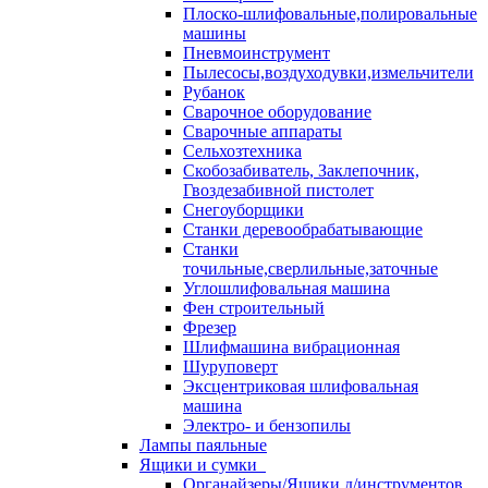
Плоско-шлифовальные,полировальные
машины
Пневмоинструмент
Пылесосы,воздуходувки,измельчители
Рубанок
Сварочное оборудование
Сварочные аппараты
Сельхозтехника
Скобозабиватель, Заклепочник,
Гвоздезабивной пистолет
Снегоуборщики
Станки деревообрабатывающие
Станки
точильные,сверлильные,заточные
Углошлифовальная машина
Фен строительный
Фрезер
Шлифмашина вибрационная
Шуруповерт
Эксцентриковая шлифовальная
машина
Электро- и бензопилы
Лампы паяльные
Ящики и сумки
Органайзеры/Ящики д/инструментов