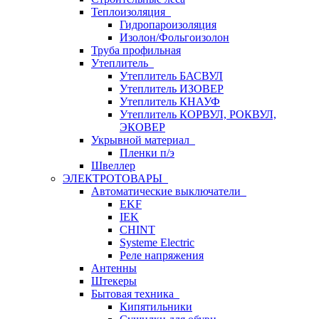
Теплоизоляция
Гидропароизоляция
Изолон/Фольгоизолон
Труба профильная
Утеплитель
Утеплитель БАСВУЛ
Утеплитель ИЗОВЕР
Утеплитель КНАУФ
Утеплитель КОРВУЛ, РОКВУЛ,
ЭКОВЕР
Укрывной материал
Пленки п/э
Швеллер
ЭЛЕКТРОТОВАРЫ
Автоматические выключатели
EKF
IEK
CHINT
Systeme Electric
Реле напряжения
Антенны
Штекеры
Бытовая техника
Кипятильники