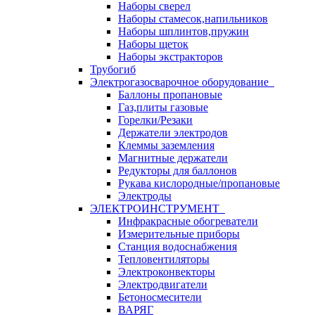
Наборы сверел
Наборы стамесок,напильников
Наборы шплинтов,пружин
Наборы щеток
Наборы экстракторов
Трубогиб
Электрогазосварочное оборудование
Баллоны пропановые
Газ,плиты газовые
Горелки/Резаки
Держатели электродов
Клеммы заземления
Магнитные держатели
Редукторы для баллонов
Рукава кислородные/пропановые
Электроды
ЭЛЕКТРОИНСТРУМЕНТ
Инфракрасные обогреватели
Измерительные приборы
Станция водоснабжения
Тепловентиляторы
Электроконвекторы
Электродвигатели
Бетоносмесители
ВАРЯГ