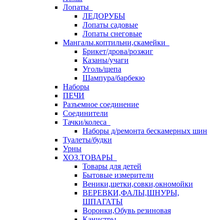
Лопаты
ЛЕДОРУБЫ
Лопаты садовые
Лопаты снеговые
Мангалы.коптильни,скамейки
Брикет/дрова/розжиг
Казаны/учаги
Уголь/щепа
Шампура/барбекю
Наборы
ПЕЧИ
Разъемное соединение
Соединители
Тачки/колеса
Наборы д/ремонта бескамерных шин
Туалеты/будки
Урны
ХОЗ.ТОВАРЫ
Товары для детей
Бытовые измерители
Веники,щетки,совки,окномойки
ВЕРЕВКИ,ФАЛЫ,ШНУРЫ,
ШПАГАТЫ
Воронки,Обувь резиновая
Канистры