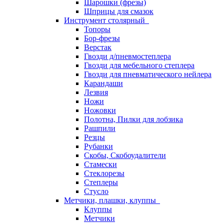
Шарошки (фрезы)
Шприцы для смазок
Инструмент столярный
Топоры
Бор-фрезы
Верстак
Гвозди д/пневмостеплера
Гвозди для мебельного степлера
Гвозди для пневматического нейлера
Карандаши
Лезвия
Ножи
Ножовки
Полотна, Пилки для лобзика
Рашпили
Резцы
Рубанки
Скобы, Скобоудалители
Стамески
Стеклорезы
Степлеры
Стусло
Метчики, плашки, клуппы
Клуппы
Метчики