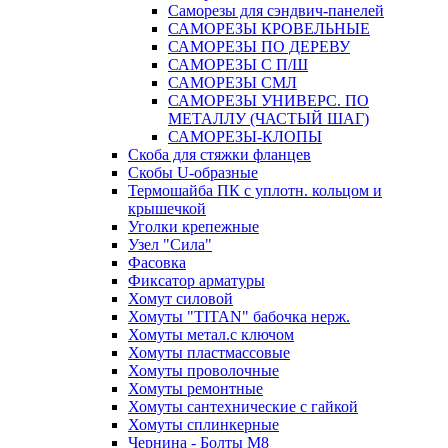
Саморезы для сэндвич-панелей
САМОРЕЗЫ КРОВЕЛЬНЫЕ
САМОРЕЗЫ ПО ДЕРЕВУ
САМОРЕЗЫ С П/Ш
САМОРЕЗЫ СМЛ
САМОРЕЗЫ УНИВЕРС. ПО
МЕТАЛЛУ (ЧАСТЫЙ ШАГ)
САМОРЕЗЫ-КЛОПЫ
Скоба для стяжки фланцев
Скобы U-образные
Термошайба ПК с уплотн. кольцом и
крышечкой
Уголки крепежные
Узел "Сила"
Фасовка
Фиксатор арматуры
Хомут силовой
Хомуты "TITAN" бабочка нерж.
Хомуты метал.с ключом
Хомуты пластмассовые
Хомуты проволочные
Хомуты ремонтные
Хомуты сантехнические с гайкой
Хомуты сплинкерные
Чернина - Болты М8