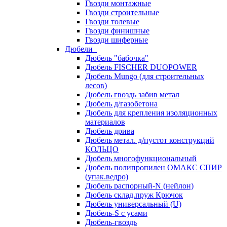
Гвозди монтажные
Гвозди строительные
Гвозди толевые
Гвозди финишные
Гвозди шиферные
Дюбели
Дюбель "бабочка"
Дюбель FISCHER DUOPOWER
Дюбель Mungo (для строительных
лесов)
Дюбель гвоздь забив метал
Дюбель д/газобетона
Дюбель для крепления изоляционных
материалов
Дюбель дрива
Дюбель метал. д/пустот конструкций
КОЛЬЦО
Дюбель многофункциональный
Дюбель полипропилен ОМАКС СПИР
(упак.ведро)
Дюбель распорный-N (нейлон)
Дюбель склад.пруж Крючок
Дюбель универсальный (U)
Дюбель-S с усами
Дюбель-гвоздь