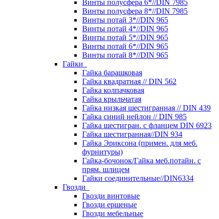
Винты полусфера 6*//DIN 7985
Винты полусфера 8*//DIN 7985
Винты потай 3*//DIN 965
Винты потай 4*//DIN 965
Винты потай 5*//DIN 965
Винты потай 6*//DIN 965
Винты потай 8*//DIN 965
Гайки
Гайка барашковая
Гайка квадратная // DIN 562
Гайка колпачковая
Гайка крыльчатая
Гайка низкая шестигранная // DIN 439
Гайка синий нейлон // DIN 985
Гайка шестигран. с фланцем DIN 6923
Гайка шестигранная//DIN 934
Гайка Эриксона (примен. для меб.
фурнитуры)
Гайка-бочонок/Гайка меб.потайн. с
прям. шлицем
Гайки соединительные//DIN6334
Гвозди
Гвозди винтовые
Гвозди ершеные
Гвозди мебельные