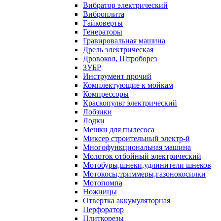
Вибратор электрический
Виброплита
Гайковерты
Генераторы
Гравировальная машина
Дрель электрическая
Дровокол, Штроборез
ЗУБР
Инструмент прочий
Комплектующие к мойкам
Компрессоры
Краскопульт электрический
Лобзики
Лодки
Мешки для пылесоса
Миксер строительный электр-й
Многофункциональная машина
Молоток отбойный электрический
Мотобуры,шнеки,удлинители шнеков
Мотокосы,триммеры,газонокосилки
Мотопомпа
Ножницы
Отвертка аккумуляторная
Перфоратор
Плиткорезы