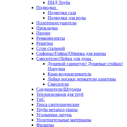
ПНД Труба
Подводки
Подводки газа
Подводки для воды
Полотенцесушители
Прокладки
Прочее
Ремкомплекты
Решетки
Сгон стальной
Сифоны//Гофра//Обвязка для ванны
Смесители//Лейки для душа
Душевой гарнитур// Душевые стойки//
Поручни
Кран-водонагреватель
Лейки,носики,держатели,аэраторы
Смесители
Соединители/Штуцера
Теплоизоляция для труб
ТиС
Троса сантехнические
Труба метапол,трапы
Угольники латунь
Уплотнительные материалы
Фильтры