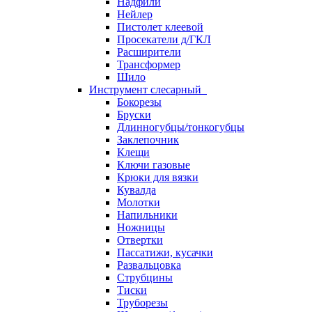
Надфили
Нейлер
Пистолет клеевой
Просекатели д/ГКЛ
Расширители
Трансформер
Шило
Инструмент слесарный
Бокорезы
Бруски
Длинногубцы/тонкогубцы
Заклепочник
Клещи
Ключи газовые
Крюки для вязки
Кувалда
Молотки
Напильники
Ножницы
Отвертки
Пассатижи, кусачки
Развальцовка
Струбцины
Тиски
Труборезы