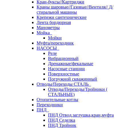
Кран-буксы//Картриджи
Краны шаровые//Газовые//Вентиля// Д/
стиральной машины
Крепежи сантехнические
Лента бордюрная
Манометры
Мойка
Мойки
Муфта/переходник
НАСОСЫ
Реле
Вибрационный
Дренажные/фекальные
Насосные станции
Поверхностные
Погружной скважинный
Отводы/Переходы СТАЛЬ
Отводы/Переходы/Тройники (
СТАЛЬНЫЕ)
Отопительные котлы
Переходники
ПНД
ПНД Отвод,заглушка,кран,муфта
ПНД Седелка
ПНД Тройник