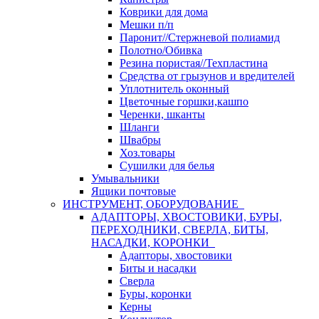
Коврики для дома
Мешки п/п
Паронит//Стержневой полиамид
Полотно/Обивка
Резина пористая//Техпластина
Средства от грызунов и вредителей
Уплотнитель оконный
Цветочные горшки,кашпо
Черенки, шканты
Шланги
Швабры
Хоз.товары
Сушилки для белья
Умывальники
Ящики почтовые
ИНСТРУМЕНТ, ОБОРУДОВАНИЕ
АДАПТОРЫ, ХВОСТОВИКИ, БУРЫ,
ПЕРЕХОДНИКИ, СВЕРЛА, БИТЫ,
НАСАДКИ, КОРОНКИ
Адапторы, хвостовики
Биты и насадки
Сверла
Буры, коронки
Керны