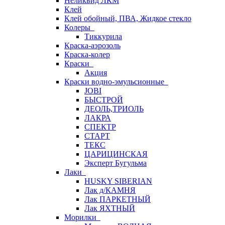
Неликвид ЛКМ
Клей
Клей обойный, ПВА, Жидкое стекло
Колеры
Тиккурила
Краска-аэрозоль
Краска-колер
Краски
Акция
Краски водно-эмульсионные
JOBI
БЫСТРОЙ
ДЕОЛЬ,ТРИОЛЬ
ЛАКРА
СПЕКТР
СТАРТ
ТЕКС
ЦАРИЦИНСКАЯ
Эксперт Бугульма
Лаки
HUSKY SIBERIAN
Лак д/КАМНЯ
Лак ПАРКЕТНЫЙ
Лак ЯХТНЫЙ
Морилки