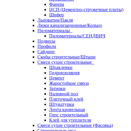
Фанера
ЦСП (Цементно-стружечные плиты)
Шифер
Льноватин/Пакля
Люки канализационные/Кольцо
Пиломатериалы
Пиломатериалы/СЕНДВИЧ
Подвесы
Профили
Сайдинг
Скобы строительные/Штыри
Смеси сухие строительные
Шпаклевки
Гидроизоляция
Цемент
Жаростойкие смеси
Затирки
Наливной пол
Плиточный клей
Штукатурки
Лента кровельная
Гипс строительный
Клей для утеплителя
Смеси сухие строительные (Фасовка)
Строительные леса