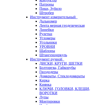
Кондуктор
Патроны
Пики, Зубило
Штробер
Инструмент измерительный
Дальномер
Лента мерная геодезическая
Линейки
Рулетки
Угломеры
Угольники
УРОВНИ
Шаблоны
Штангенциркуль
Инструмент ручной
ДИСКИ, КРУГИ, ЩЕТКИ
Болторезы, Гайкорубы
Гвоздодеры
Домкраты, Стеклодомкраты
Кирка
Киянка
КЛЮЧИ, ГОЛОВКИ, КЛЕЩИ,
ВОРОТКИ
Лупы
Монтировки