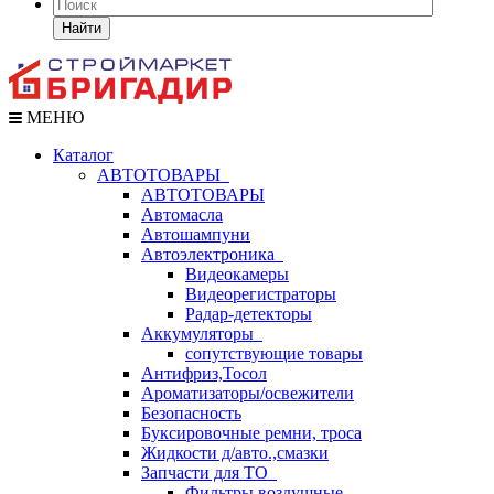
Найти
МЕНЮ
Каталог
АВТОТОВАРЫ
АВТОТОВАРЫ
Автомасла
Автошампуни
Автоэлектроника
Видеокамеры
Видеорегистраторы
Радар-детекторы
Аккумуляторы
сопутствующие товары
Антифриз,Тосол
Ароматизаторы/освежители
Безопасность
Буксировочные ремни, троса
Жидкости д/авто.,смазки
Запчасти для ТО
Фильтры воздушные