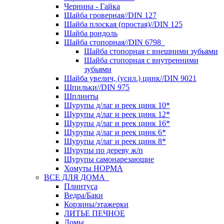
Чернина - Гайка
Шайба гроверная//DIN 127
Шайба плоская (простая)//DIN 125
Шайба рондоль
Шайба стопорная//DIN 6798
Шайба стопорная с внешними зубьями
Шайба стопорная с внутренними
зубьями
Шайба увелич, (усил.) цинк//DIN 9021
Шпильки//DIN 975
Шплинты
Шурупы д/лаг и реек цинк 10*
Шурупы д/лаг и реек цинк 12*
Шурупы д/лаг и реек цинк 16*
Шурупы д/лаг и реек цинк 6*
Шурупы д/лаг и реек цинк 8*
Шурупы по дереву ж/п
Шурупы самонарезающие
Хомуты НОРМА
ВСЕ ДЛЯ ДОМА
Плинтуса
Ведра/Баки
Корзины/этажерки
ЛИТЬЕ ПЕЧНОЕ
Ломы