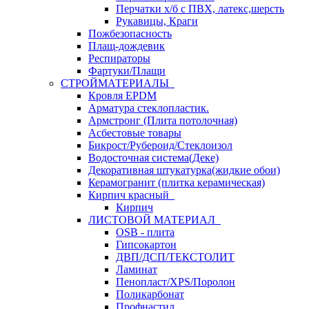
Перчатки х/б с ПВХ, латекс,шерсть
Рукавицы, Краги
Пожбезопасность
Плащ-дождевик
Респираторы
Фартуки/Плащи
СТРОЙМАТЕРИАЛЫ
Кровля ЕРDM
Арматура стеклопластик.
Армстронг (Плита потолочная)
Асбестовые товары
Бикрост/Рубероид/Стеклоизол
Водосточная система(Деке)
Декоративная штукатурка(жидкие обои)
Керамогранит (плитка керамическая)
Кирпич красный
Кирпич
ЛИСТОВОЙ МАТЕРИАЛ
OSB - плита
Гипсокартон
ДВП/ДСП/ТЕКСТОЛИТ
Ламинат
Пенопласт/XPS/Поролон
Поликарбонат
Профнастил