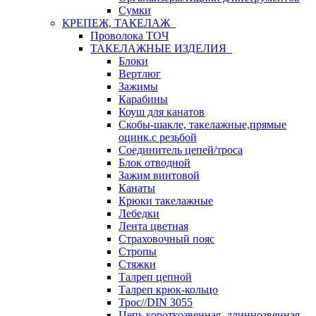
Сумки
КРЕПЕЖ, ТАКЕЛАЖ
Проволока ТОЧ
ТАКЕЛАЖНЫЕ ИЗДЕЛИЯ
Блоки
Вертлюг
Зажимы
Карабины
Коуш для канатов
Скобы-шакле, такелажные,прямые
оцинк.с резьбой
Соединитель цепей/троса
Блок отводной
Зажим винтовой
Канаты
Крюки такелажные
Лебедки
Лента цветная
Страховочный пояс
Стропы
Стяжки
Талреп цепной
Талреп крюк-кольцо
Трос//DIN 3055
Цепь короткозвенная, длиннозвенная