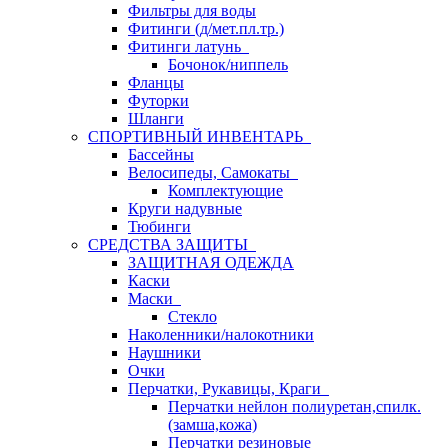
Фильтры для воды
Фитинги (д/мет.пл.тр.)
Фитинги латунь
Бочонок/ниппель
Фланцы
Футорки
Шланги
СПОРТИВНЫЙ ИНВЕНТАРЬ
Бассейны
Велосипеды, Самокаты
Комплектующие
Круги надувные
Тюбинги
СРЕДСТВА ЗАЩИТЫ
ЗАЩИТНАЯ ОДЕЖДА
Каски
Маски
Стекло
Наколенники/налокотники
Наушники
Очки
Перчатки, Рукавицы, Краги
Перчатки нейлон полиуретан,спилк.
(замша,кожа)
Перчатки резиновые