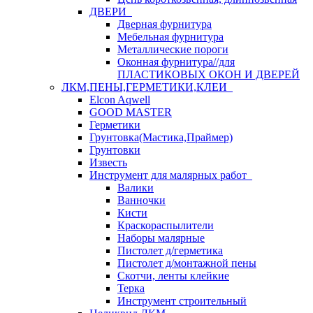
ДВЕРИ
Дверная фурнитура
Мебельная фурнитура
Металлические пороги
Оконная фурнитура//для
ПЛАСТИКОВЫХ ОКОН И ДВЕРЕЙ
ЛКМ,ПЕНЫ,ГЕРМЕТИКИ,КЛЕИ
Elcon Aqwell
GOOD MASTER
Герметики
Грунтовка(Мастика,Праймер)
Грунтовки
Известь
Инструмент для малярных работ
Валики
Ванночки
Кисти
Краскораспылители
Наборы малярные
Пистолет д/герметика
Пистолет д/монтажной пены
Скотчи, ленты клейкие
Терка
Инструмент строительный