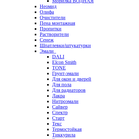
Морилка ВОДНАЯ
Неомид
Олифа
Очистители
Пена монтажная
Пропитки
Растворители
Сенеж
Шпатлевки/штукатурки
Эмали
DALI
Elcon Smith
TONE
Грунт-эмали
Для окон и дверей
Для пола
Для радиаторов
Лакра
Нитроэмали
Сайвер
Спектр
Старт
Текс
Термостойкая
Тиккурила