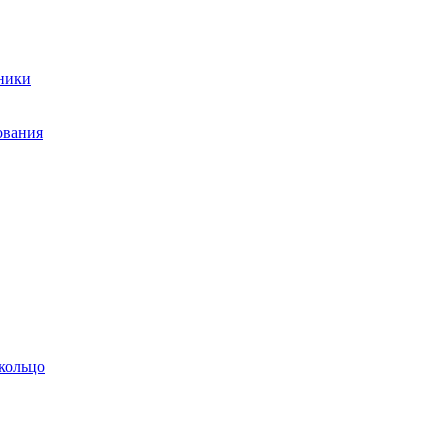
ники
ования
кольцо