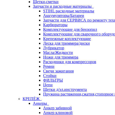
Щетки-сметки
Запчасти и расходные материалы
STIHL расходные материалы
Аккумуляторы/Батареи
Запчасти для СЕРВИСА по ремонту тех
Карбюраторы
Комплектующие для бензопил
Комплектующие для сварочного оборуд
Крепежные коплектующие
Леска для триммера/диски
Лубрикатор
Масла/Жидкости
Ножи для триммера
Расходники для компрессоров
Ремни
Свечи зажигания
Стойки
ФИЛЬТРЫ
Цепи
Щетки д/эл.инструмента
Пружина растяжения,сжатия,стопорное 
КРЕПЁЖ
Анкеры
Анкер забивной
Анкер клиновой