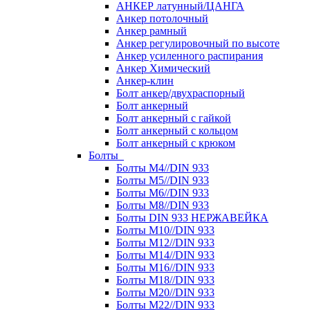
АНКЕР латунный/ЦАНГА
Анкер потолочный
Анкер рамный
Анкер регулировочный по высоте
Анкер усиленного распирания
Анкер Химический
Анкер-клин
Болт анкер/двухраспорный
Болт анкерный
Болт анкерный с гайкой
Болт анкерный с кольцом
Болт анкерный с крюком
Болты
Болты М4//DIN 933
Болты М5//DIN 933
Болты М6//DIN 933
Болты М8//DIN 933
Болты DIN 933 НЕРЖАВЕЙКА
Болты М10//DIN 933
Болты М12//DIN 933
Болты М14//DIN 933
Болты М16//DIN 933
Болты М18//DIN 933
Болты М20//DIN 933
Болты М22//DIN 933