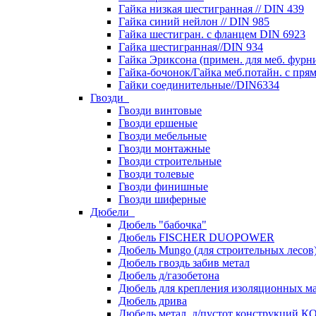
Гайка низкая шестигранная // DIN 439
Гайка синий нейлон // DIN 985
Гайка шестигран. с фланцем DIN 6923
Гайка шестигранная//DIN 934
Гайка Эриксона (примен. для меб. фурн
Гайка-бочонок/Гайка меб.потайн. с пря
Гайки соединительные//DIN6334
Гвозди
Гвозди винтовые
Гвозди ершеные
Гвозди мебельные
Гвозди монтажные
Гвозди строительные
Гвозди толевые
Гвозди финишные
Гвозди шиферные
Дюбели
Дюбель "бабочка"
Дюбель FISCHER DUOPOWER
Дюбель Mungo (для строительных лесов
Дюбель гвоздь забив метал
Дюбель д/газобетона
Дюбель для крепления изоляционных м
Дюбель дрива
Дюбель метал. д/пустот конструкций 