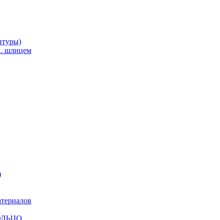
итуры)
м. шлицем
)
атериалов
КОЛЬЦО