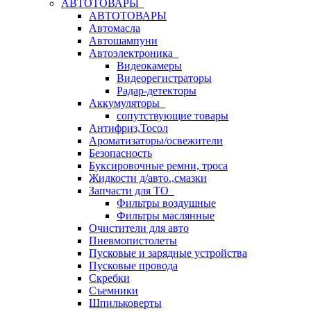
АВТОТОВАРЫ
АВТОТОВАРЫ
Автомасла
Автошампуни
Автоэлектроника
Видеокамеры
Видеорегистраторы
Радар-детекторы
Аккумуляторы
сопутствующие товары
Антифриз,Тосол
Ароматизаторы/освежители
Безопасность
Буксировочные ремни, троса
Жидкости д/авто.,смазки
Запчасти для ТО
Фильтры воздушные
Фильтры маслянные
Очистители для авто
Пневмопистолеты
Пусковые и зарядные устройства
Пусковые провода
Скребки
Съемники
Шпильковерты