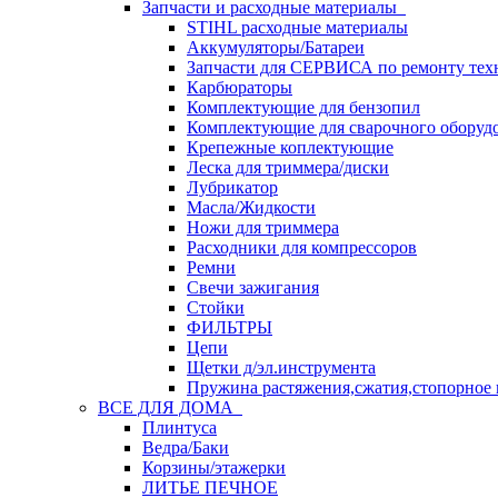
Запчасти и расходные материалы
STIHL расходные материалы
Аккумуляторы/Батареи
Запчасти для СЕРВИСА по ремонту тех
Карбюраторы
Комплектующие для бензопил
Комплектующие для сварочного оборуд
Крепежные коплектующие
Леска для триммера/диски
Лубрикатор
Масла/Жидкости
Ножи для триммера
Расходники для компрессоров
Ремни
Свечи зажигания
Стойки
ФИЛЬТРЫ
Цепи
Щетки д/эл.инструмента
Пружина растяжения,сжатия,стопорное 
ВСЕ ДЛЯ ДОМА
Плинтуса
Ведра/Баки
Корзины/этажерки
ЛИТЬЕ ПЕЧНОЕ