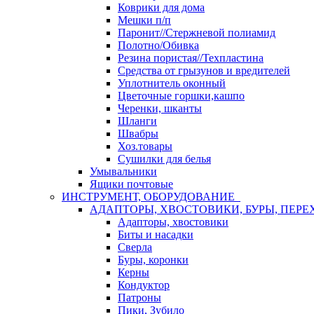
Коврики для дома
Мешки п/п
Паронит//Стержневой полиамид
Полотно/Обивка
Резина пористая//Техпластина
Средства от грызунов и вредителей
Уплотнитель оконный
Цветочные горшки,кашпо
Черенки, шканты
Шланги
Швабры
Хоз.товары
Сушилки для белья
Умывальники
Ящики почтовые
ИНСТРУМЕНТ, ОБОРУДОВАНИЕ
АДАПТОРЫ, ХВОСТОВИКИ, БУРЫ, ПЕРЕ
Адапторы, хвостовики
Биты и насадки
Сверла
Буры, коронки
Керны
Кондуктор
Патроны
Пики, Зубило