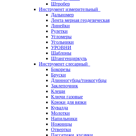
Штробер
Инструмент измерительный
Дальномер
Лента мерная геодезическая
Линейки
Рулетки
Угломеры
Угольники
УРОВНИ
Шаблоны
Штангенциркуль
Инструмент слесарный
Бокорезы
Бруски
Длинногубцы/тонкогубцы
Заклепочник
Клещи
Ключи газовые
Крюки для вязки
Кувалда
Молотки
Напильники
Ножницы
Отвертки
Пассатижи, кусачки