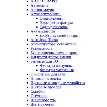
АВТОТОВАРЫ
Автомасла
Автошампуни
Автоэлектроника
Видеокамеры
Видеорегистраторы
Радар-детекторы
Аккумуляторы
сопутствующие товары
Антифриз,Тосол
Ароматизаторы/освежители
Безопасность
Буксировочные ремни, троса
Жидкости д/авто.,смазки
Запчасти для ТО
Фильтры воздушные
Фильтры маслянные
Очистители для авто
Пневмопистолеты
Пусковые и зарядные устройства
Пусковые провода
Скребки
Съемники
Шпильковерты
Щетки-сметки