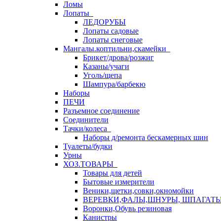
Ломы
Лопаты
ЛЕДОРУБЫ
Лопаты садовые
Лопаты снеговые
Мангалы.коптильни,скамейки
Брикет/дрова/розжиг
Казаны/учаги
Уголь/щепа
Шампура/барбекю
Наборы
ПЕЧИ
Разъемное соединение
Соединители
Тачки/колеса
Наборы д/ремонта бескамерных шин
Туалеты/будки
Урны
ХОЗ.ТОВАРЫ
Товары для детей
Бытовые измерители
Веники,щетки,совки,окномойки
ВЕРЕВКИ,ФАЛЫ,ШНУРЫ, ШПАГАТ
Воронки,Обувь резиновая
Канистры