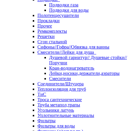
Подводки газа
Подводки для воды
Полотенцесушители
Прокладки
Прочее
Ремкомплекты
Решетки
Сгон стальной
Сифоны//Гофра//Обвязка для ванны
Смесители//Лейки для душа
Душевой гарнитур// Душевые стойки//
Поручни
Кран-водонагреватель
Лейки,носики,держатели,аэраторы
Смесители
Соединители/Штуцера
Теплоизоляция для труб
ТиС
Троса сантехнические
Труба метапол,трапы
Угольники латунь
Уплотнительные материалы
Фильтры
Фильтры для воды