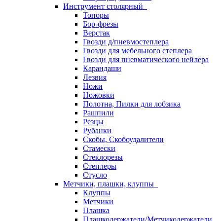
Инструмент столярный
Топоры
Бор-фрезы
Верстак
Гвозди д/пневмостеплера
Гвозди для мебельного степлера
Гвозди для пневматического нейлера
Карандаши
Лезвия
Ножи
Ножовки
Полотна, Пилки для лобзика
Рашпили
Резцы
Рубанки
Скобы, Скобоудалители
Стамески
Стеклорезы
Степлеры
Стусло
Метчики, плашки, клуппы
Клуппы
Метчики
Плашка
Плашкодержатели/Метчикодержатели