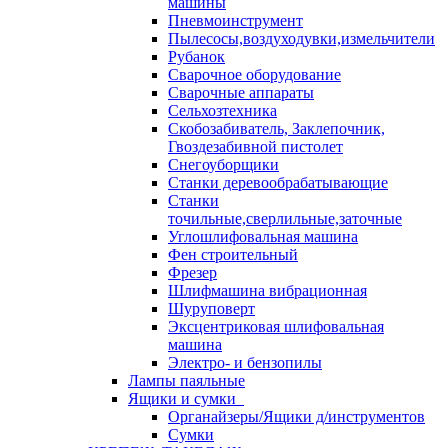
машины
Пневмоинструмент
Пылесосы,воздуходувки,измельчители
Рубанок
Сварочное оборудование
Сварочные аппараты
Сельхозтехника
Скобозабиватель, Заклепочник,
Гвоздезабивной пистолет
Снегоуборщики
Станки деревообрабатывающие
Станки
точильные,сверлильные,заточные
Углошлифовальная машина
Фен строительный
Фрезер
Шлифмашина вибрационная
Шуруповерт
Эксцентриковая шлифовальная
машина
Электро- и бензопилы
Лампы паяльные
Ящики и сумки
Органайзеры/Ящики д/инструментов
Сумки