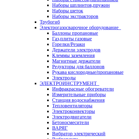
Наборы шплинтов,пружин
Наборы щеток
Наборы экстракторов
Трубогиб
Электрогазосварочное оборудование
Баллоны пропановые
Газ,плиты газовые
Горелки/Резаки
Держатели электродов
Клеммы заземления
Магнитные держатели
Редукторы для баллонов
Рукава кислородные/пропановые
Электроды
ЭЛЕКТРОИНСТРУМЕНТ
Инфракрасные обогреватели
Измерительные приборы
Станция водоснабжения
Тепловентиляторы
Электроконвекторы
Электродвигатели
Бетоносмесители
ВАРЯГ
Вибратор электрический