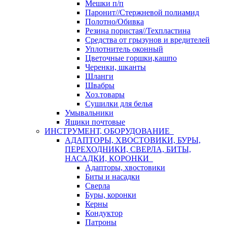
Мешки п/п
Паронит//Стержневой полиамид
Полотно/Обивка
Резина пористая//Техпластина
Средства от грызунов и вредителей
Уплотнитель оконный
Цветочные горшки,кашпо
Черенки, шканты
Шланги
Швабры
Хоз.товары
Сушилки для белья
Умывальники
Ящики почтовые
ИНСТРУМЕНТ, ОБОРУДОВАНИЕ
АДАПТОРЫ, ХВОСТОВИКИ, БУРЫ,
ПЕРЕХОДНИКИ, СВЕРЛА, БИТЫ,
НАСАДКИ, КОРОНКИ
Адапторы, хвостовики
Биты и насадки
Сверла
Буры, коронки
Керны
Кондуктор
Патроны