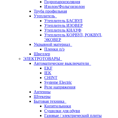
Гидропароизоляция
Изолон/Фольгоизолон
Труба профильная
Утеплитель
Утеплитель БАСВУЛ
Утеплитель ИЗОВЕР
Утеплитель КНАУФ
Утеплитель КОРВУЛ, РОКВУЛ,
ЭКОВЕР
Укрывной материал
Пленки п/э
Швеллер
ЭЛЕКТРОТОВАРЫ
Автоматические выключатели
EKF
IEK
CHINT
Systeme Electric
Реле напряжения
Антенны
Штекеры
Бытовая техника
Кипятильники
Сушилки для обуви
Газовые / электрический плиты