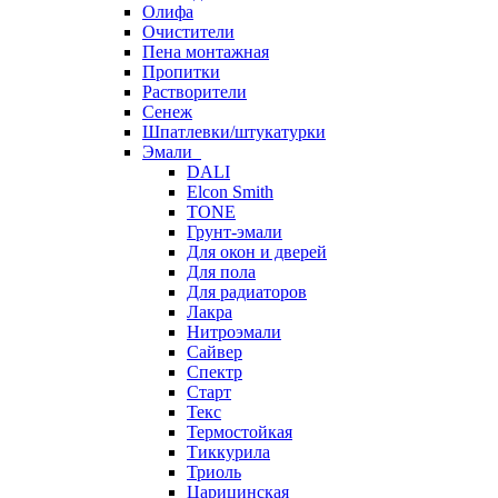
Олифа
Очистители
Пена монтажная
Пропитки
Растворители
Сенеж
Шпатлевки/штукатурки
Эмали
DALI
Elcon Smith
TONE
Грунт-эмали
Для окон и дверей
Для пола
Для радиаторов
Лакра
Нитроэмали
Сайвер
Спектр
Старт
Текс
Термостойкая
Тиккурила
Триоль
Царицинская