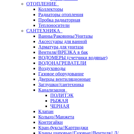
ОТОПЛЕНИЕ
Коллекторы
Радиаторы отопления
Пробка радиаторная
Теплоносители
САНТЕХНИКА
Ванны/Раковины/Унитазы
Аксессуары для ванной
Арматура для унитаза
Вентиля//ВРЕЗКА в бак
ВОДОМЕРЫ (счетчики водяные)
ВОДОНАГРЕВАТЕЛИ
Воздуховоды
Газовое оборудование
Дверцы вентиляционные
Заглушки//сантехника
Канализация
ПОЛИТЭК
РЫЖАЯ
ЧЕРНАЯ
Клапан
Кольцо//Манжета
Контргайки
Кран-буксы//Картриджи
Краны шаровые//Газовые//Вентиля// Д/