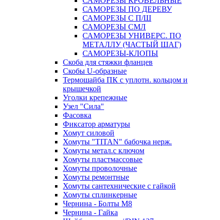
САМОРЕЗЫ КРОВЕЛЬНЫЕ
САМОРЕЗЫ ПО ДЕРЕВУ
САМОРЕЗЫ С П/Ш
САМОРЕЗЫ СМЛ
САМОРЕЗЫ УНИВЕРС. ПО
МЕТАЛЛУ (ЧАСТЫЙ ШАГ)
САМОРЕЗЫ-КЛОПЫ
Скоба для стяжки фланцев
Скобы U-образные
Термошайба ПК с уплотн. кольцом и
крышечкой
Уголки крепежные
Узел "Сила"
Фасовка
Фиксатор арматуры
Хомут силовой
Хомуты "TITAN" бабочка нерж.
Хомуты метал.с ключом
Хомуты пластмассовые
Хомуты проволочные
Хомуты ремонтные
Хомуты сантехнические с гайкой
Хомуты сплинкерные
Чернина - Болты М8
Чернина - Гайка