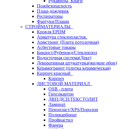
Рукавицы, Краги
Пожбезопасность
Плащ-дождевик
Респираторы
Фартуки/Плащи
СТРОЙМАТЕРИАЛЫ
Кровля ЕРDM
Арматура стеклопластик.
Армстронг (Плита потолочная)
Асбестовые товары
Бикрост/Рубероид/Стеклоизол
Водосточная система(Деке)
Декоративная штукатурка(жидкие обои)
Керамогранит (плитка керамическая)
Кирпич красный
Кирпич
ЛИСТОВОЙ МАТЕРИАЛ
OSB - плита
Гипсокартон
ДВП/ДСП/ТЕКСТОЛИТ
Ламинат
Пенопласт/XPS/Поролон
Поликарбонат
Профнастил
Фанера