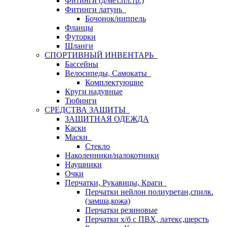
Фитинги (д/мет.пл.тр.)
Фитинги латунь
Бочонок/ниппель
Фланцы
Футорки
Шланги
СПОРТИВНЫЙ ИНВЕНТАРЬ
Бассейны
Велосипеды, Самокаты
Комплектующие
Круги надувные
Тюбинги
СРЕДСТВА ЗАЩИТЫ
ЗАЩИТНАЯ ОДЕЖДА
Каски
Маски
Стекло
Наколенники/налокотники
Наушники
Очки
Перчатки, Рукавицы, Краги
Перчатки нейлон полиуретан,спилк.
(замша,кожа)
Перчатки резиновые
Перчатки х/б с ПВХ, латекс,шерсть