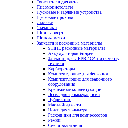
Очистители для авто
Пневмопистолеты
Пусковые и зарядные устройства
Пусковые провода
Скребки
Съемники
Шпильковерты
Щетки-сметки
Запчасти и расходные материалы
STIHL расходные материалы
Аккумуляторы/Батареи
Запчасти для СЕРВИСА по ремонту
техники
Карбюраторы
Комплектующие для бензопил
Комплектующие для сварочного
оборудования
Крепежные коплектующие
Леска для триммера/диски
Лубрикатор
Масла/Жидкости
Ножи для триммера
Расходники для компрессоров
Ремни
Свечи зажигания