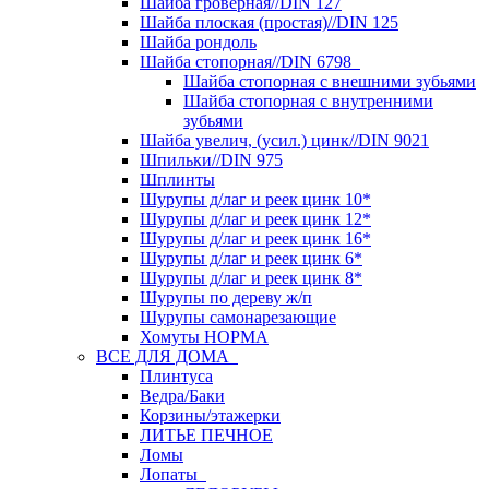
Шайба гроверная//DIN 127
Шайба плоская (простая)//DIN 125
Шайба рондоль
Шайба стопорная//DIN 6798
Шайба стопорная с внешними зубьями
Шайба стопорная с внутренними
зубьями
Шайба увелич, (усил.) цинк//DIN 9021
Шпильки//DIN 975
Шплинты
Шурупы д/лаг и реек цинк 10*
Шурупы д/лаг и реек цинк 12*
Шурупы д/лаг и реек цинк 16*
Шурупы д/лаг и реек цинк 6*
Шурупы д/лаг и реек цинк 8*
Шурупы по дереву ж/п
Шурупы самонарезающие
Хомуты НОРМА
ВСЕ ДЛЯ ДОМА
Плинтуса
Ведра/Баки
Корзины/этажерки
ЛИТЬЕ ПЕЧНОЕ
Ломы
Лопаты