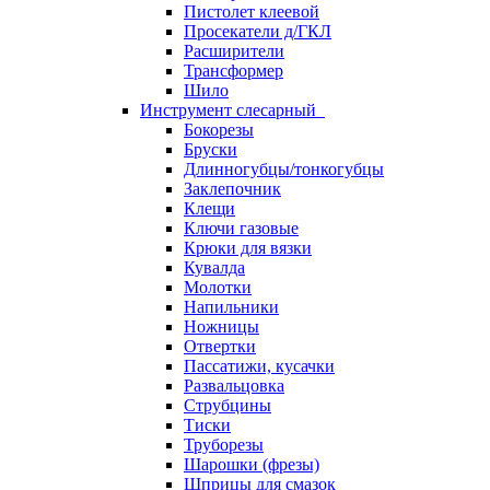
Пистолет клеевой
Просекатели д/ГКЛ
Расширители
Трансформер
Шило
Инструмент слесарный
Бокорезы
Бруски
Длинногубцы/тонкогубцы
Заклепочник
Клещи
Ключи газовые
Крюки для вязки
Кувалда
Молотки
Напильники
Ножницы
Отвертки
Пассатижи, кусачки
Развальцовка
Струбцины
Тиски
Труборезы
Шарошки (фрезы)
Шприцы для смазок