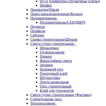
ЦСП (Цементно-стружечные плиты)
Шифер
Льноватин/Пакля
Люки канализационные/Кольцо
Пиломатериалы
Пиломатериалы/СЕНДВИЧ
Подвесы
Профили
Сайдинг
Скобы строительные/Штыри
Смеси сухие строительные
Шпаклевки
Гидроизоляция
Цемент
Жаростойкие смеси
Затирки
Наливной пол
Плиточный клей
Штукатурки
Лента кровельная
Гипс строительный
Клей для утеплителя
Смеси сухие строительные (Фасовка)
Строительные леса
Теплоизоляция