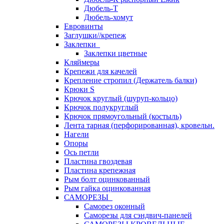
Дюбель-Т
Дюбель-хомут
Евровинты
Заглушки//крепеж
Заклепки
Заклепки цветные
Кляймеры
Крепежи для качелей
Крепление стропил (Держатель балки)
Крюки S
Крючок круглый (шуруп-кольцо)
Крючок полукруглый
Крючок прямоугольный (костыль)
Лента тарная (перфорированная), кровельн.
Нагели
Опоры
Ось петли
Пластина гвоздевая
Пластина крепежная
Рым болт оцинкованный
Рым гайка оцинкованная
САМОРЕЗЫ
Саморез оконный
Саморезы для сэндвич-панелей