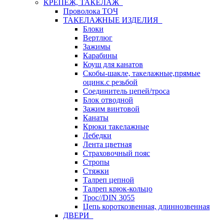
КРЕПЕЖ, ТАКЕЛАЖ
Проволока ТОЧ
ТАКЕЛАЖНЫЕ ИЗДЕЛИЯ
Блоки
Вертлюг
Зажимы
Карабины
Коуш для канатов
Скобы-шакле, такелажные,прямые
оцинк.с резьбой
Соединитель цепей/троса
Блок отводной
Зажим винтовой
Канаты
Крюки такелажные
Лебедки
Лента цветная
Страховочный пояс
Стропы
Стяжки
Талреп цепной
Талреп крюк-кольцо
Трос//DIN 3055
Цепь короткозвенная, длиннозвенная
ДВЕРИ