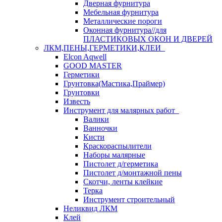
Дверная фурнитура
Мебельная фурнитура
Металлические пороги
Оконная фурнитура//для
ПЛАСТИКОВЫХ ОКОН И ДВЕРЕЙ
ЛКМ,ПЕНЫ,ГЕРМЕТИКИ,КЛЕИ
Elcon Aqwell
GOOD MASTER
Герметики
Грунтовка(Мастика,Праймер)
Грунтовки
Известь
Инструмент для малярных работ
Валики
Ванночки
Кисти
Краскораспылители
Наборы малярные
Пистолет д/герметика
Пистолет д/монтажной пены
Скотчи, ленты клейкие
Терка
Инструмент строительный
Неликвид ЛКМ
Клей