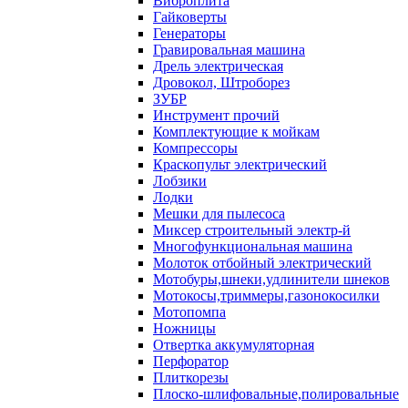
Виброплита
Гайковерты
Генераторы
Гравировальная машина
Дрель электрическая
Дровокол, Штроборез
ЗУБР
Инструмент прочий
Комплектующие к мойкам
Компрессоры
Краскопульт электрический
Лобзики
Лодки
Мешки для пылесоса
Миксер строительный электр-й
Многофункциональная машина
Молоток отбойный электрический
Мотобуры,шнеки,удлинители шнеков
Мотокосы,триммеры,газонокосилки
Мотопомпа
Ножницы
Отвертка аккумуляторная
Перфоратор
Плиткорезы
Плоско-шлифовальные,полировальные