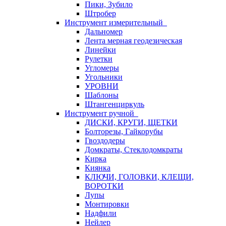
Пики, Зубило
Штробер
Инструмент измерительный
Дальномер
Лента мерная геодезическая
Линейки
Рулетки
Угломеры
Угольники
УРОВНИ
Шаблоны
Штангенциркуль
Инструмент ручной
ДИСКИ, КРУГИ, ЩЕТКИ
Болторезы, Гайкорубы
Гвоздодеры
Домкраты, Стеклодомкраты
Кирка
Киянка
КЛЮЧИ, ГОЛОВКИ, КЛЕЩИ,
ВОРОТКИ
Лупы
Монтировки
Надфили
Нейлер