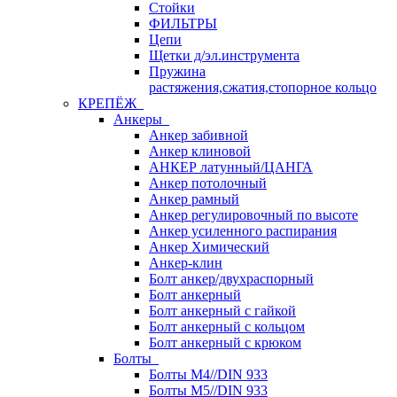
Стойки
ФИЛЬТРЫ
Цепи
Щетки д/эл.инструмента
Пружина
растяжения,сжатия,стопорное кольцо
КРЕПЁЖ
Анкеры
Анкер забивной
Анкер клиновой
АНКЕР латунный/ЦАНГА
Анкер потолочный
Анкер рамный
Анкер регулировочный по высоте
Анкер усиленного распирания
Анкер Химический
Анкер-клин
Болт анкер/двухраспорный
Болт анкерный
Болт анкерный с гайкой
Болт анкерный с кольцом
Болт анкерный с крюком
Болты
Болты М4//DIN 933
Болты М5//DIN 933