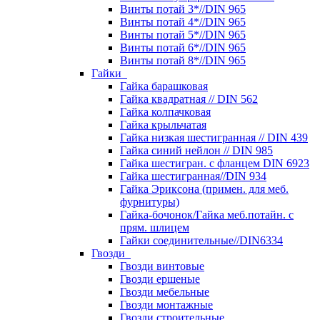
Винты потай 3*//DIN 965
Винты потай 4*//DIN 965
Винты потай 5*//DIN 965
Винты потай 6*//DIN 965
Винты потай 8*//DIN 965
Гайки
Гайка барашковая
Гайка квадратная // DIN 562
Гайка колпачковая
Гайка крыльчатая
Гайка низкая шестигранная // DIN 439
Гайка синий нейлон // DIN 985
Гайка шестигран. с фланцем DIN 6923
Гайка шестигранная//DIN 934
Гайка Эриксона (примен. для меб.
фурнитуры)
Гайка-бочонок/Гайка меб.потайн. с
прям. шлицем
Гайки соединительные//DIN6334
Гвозди
Гвозди винтовые
Гвозди ершеные
Гвозди мебельные
Гвозди монтажные
Гвозди строительные