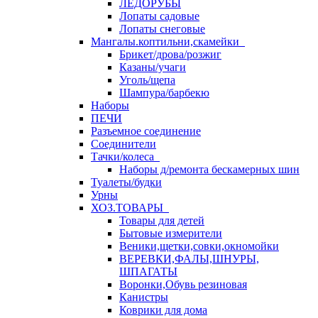
ЛЕДОРУБЫ
Лопаты садовые
Лопаты снеговые
Мангалы.коптильни,скамейки
Брикет/дрова/розжиг
Казаны/учаги
Уголь/щепа
Шампура/барбекю
Наборы
ПЕЧИ
Разъемное соединение
Соединители
Тачки/колеса
Наборы д/ремонта бескамерных шин
Туалеты/будки
Урны
ХОЗ.ТОВАРЫ
Товары для детей
Бытовые измерители
Веники,щетки,совки,окномойки
ВЕРЕВКИ,ФАЛЫ,ШНУРЫ,
ШПАГАТЫ
Воронки,Обувь резиновая
Канистры
Коврики для дома