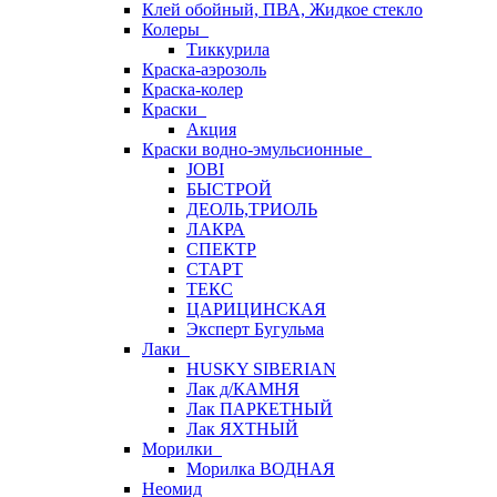
Клей обойный, ПВА, Жидкое стекло
Колеры
Тиккурила
Краска-аэрозоль
Краска-колер
Краски
Акция
Краски водно-эмульсионные
JOBI
БЫСТРОЙ
ДЕОЛЬ,ТРИОЛЬ
ЛАКРА
СПЕКТР
СТАРТ
ТЕКС
ЦАРИЦИНСКАЯ
Эксперт Бугульма
Лаки
HUSKY SIBERIAN
Лак д/КАМНЯ
Лак ПАРКЕТНЫЙ
Лак ЯХТНЫЙ
Морилки
Морилка ВОДНАЯ
Неомид