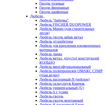
Гвозди толевые
Гвозди финишные
Гвозди шиферные
Дюбели
Дюбель "бабочка"
Дюбель FISCHER DUOPOWER
Дюбель Mungo (для строительных
лесов)
Дюбель гвоздь забив метал
Дюбель д/газобетона
Дюбель для крепления изоляционных
материалов
Дюбель дрива
Дюбель метал. д/пустот конструкций
КОЛЬЦО
Дюбель многофункциональный
Дюбель полипропилен ОМАКС СПИР
(упак.ведро)
Дюбель распорный-N (нейлон)
Дюбель склад.пруж Крючок
Дюбель универсальный (U)
Дюбель-S с усами
Дюбель-гвоздь
Дюбель-гвоздь монтажный
Дюбель-К распорный Ежик