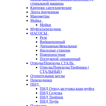
стиральной машины
Крепежи сантехнические
Лента бордюрная
Манометры
Мойка
Мойки
Муфта/переходник
НАСОСЫ
Реле
Вибрационный
Дренажные/фекальные
Насосные станции
Поверхностные
Погружной скважинный
Отводы/Переходы СТАЛЬ
Отводы/Переходы/Тройники (
СТАЛЬНЫЕ)
Отопительные котлы
Переходники
ПНД
ПНД Отвод,заглушка,кран,муфта
ПНД Седелка
ПНД Тройник
ПНД Труба
Подводки