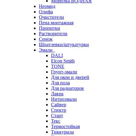
Морилка ВОДНАЯ
Неомид
Олифа
Очистители
Пена монтажная
Пропитки
Растворители
Сенеж
Шпатлевки/штукатурки
Эмали
DALI
Elcon Smith
TONE
Грунт-эмали
Для окон и дверей
Для пола
Для радиаторов
Лакра
Нитроэмали
Сайвер
Спектр
Старт
Текс
Термостойкая
Тиккурила