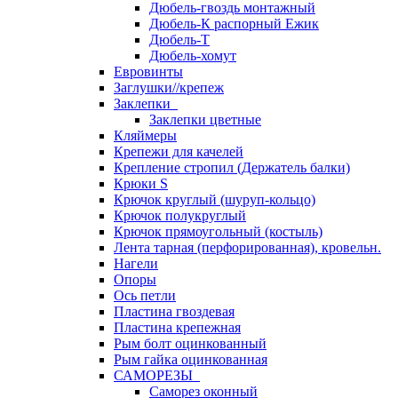
Дюбель-гвоздь монтажный
Дюбель-К распорный Ежик
Дюбель-Т
Дюбель-хомут
Евровинты
Заглушки//крепеж
Заклепки
Заклепки цветные
Кляймеры
Крепежи для качелей
Крепление стропил (Держатель балки)
Крюки S
Крючок круглый (шуруп-кольцо)
Крючок полукруглый
Крючок прямоугольный (костыль)
Лента тарная (перфорированная), кровельн.
Нагели
Опоры
Ось петли
Пластина гвоздевая
Пластина крепежная
Рым болт оцинкованный
Рым гайка оцинкованная
САМОРЕЗЫ
Саморез оконный