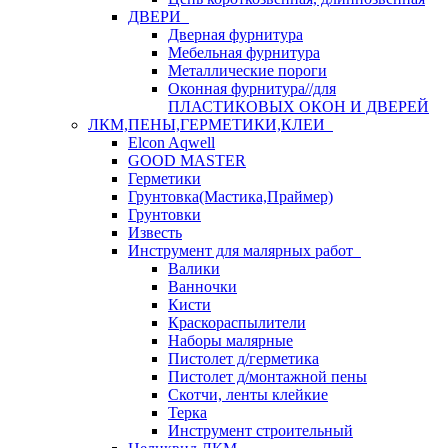
ДВЕРИ
Дверная фурнитура
Мебельная фурнитура
Металлические пороги
Оконная фурнитура//для
ПЛАСТИКОВЫХ ОКОН И ДВЕРЕЙ
ЛКМ,ПЕНЫ,ГЕРМЕТИКИ,КЛЕИ
Elcon Aqwell
GOOD MASTER
Герметики
Грунтовка(Мастика,Праймер)
Грунтовки
Известь
Инструмент для малярных работ
Валики
Ванночки
Кисти
Краскораспылители
Наборы малярные
Пистолет д/герметика
Пистолет д/монтажной пены
Скотчи, ленты клейкие
Терка
Инструмент строительный