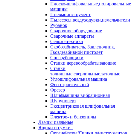
Плоско-шлифовальные,полировальные
машины
Пневмоинструмент
Пылесосы,воздуходувки,измельчители
Рубанок
Сварочное оборудование
Сварочные аппараты
Сельхозтехника
Скобозабиватель, Заклепочник,
Гвоздезабивной пистолет
Снегоуборщики
Станки деревообрабатывающие
Станки
точильные,сверлильные,заточные
Углошлифовальная машина
Фен строительный
Фрезер
Шлифмашина вибрационная
Шуруповерт
Эксцентриковая шлифовальная
машина
Электро- и бензопилы
Лампы паяльные
Ящики и сумки
Органайзеры/Ящики д/инструментов