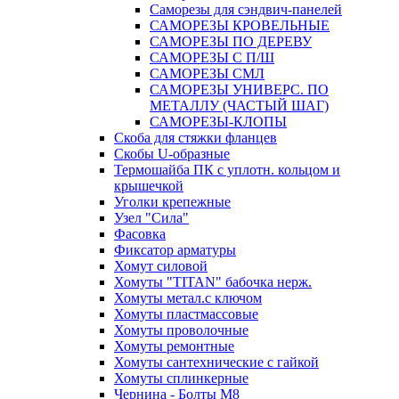
Саморезы для сэндвич-панелей
САМОРЕЗЫ КРОВЕЛЬНЫЕ
САМОРЕЗЫ ПО ДЕРЕВУ
САМОРЕЗЫ С П/Ш
САМОРЕЗЫ СМЛ
САМОРЕЗЫ УНИВЕРС. ПО
МЕТАЛЛУ (ЧАСТЫЙ ШАГ)
САМОРЕЗЫ-КЛОПЫ
Скоба для стяжки фланцев
Скобы U-образные
Термошайба ПК с уплотн. кольцом и
крышечкой
Уголки крепежные
Узел "Сила"
Фасовка
Фиксатор арматуры
Хомут силовой
Хомуты "TITAN" бабочка нерж.
Хомуты метал.с ключом
Хомуты пластмассовые
Хомуты проволочные
Хомуты ремонтные
Хомуты сантехнические с гайкой
Хомуты сплинкерные
Чернина - Болты М8