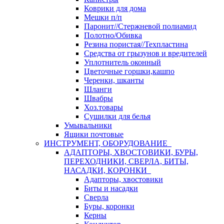
Коврики для дома
Мешки п/п
Паронит//Стержневой полиамид
Полотно/Обивка
Резина пористая//Техпластина
Средства от грызунов и вредителей
Уплотнитель оконный
Цветочные горшки,кашпо
Черенки, шканты
Шланги
Швабры
Хоз.товары
Сушилки для белья
Умывальники
Ящики почтовые
ИНСТРУМЕНТ, ОБОРУДОВАНИЕ
АДАПТОРЫ, ХВОСТОВИКИ, БУРЫ,
ПЕРЕХОДНИКИ, СВЕРЛА, БИТЫ,
НАСАДКИ, КОРОНКИ
Адапторы, хвостовики
Биты и насадки
Сверла
Буры, коронки
Керны