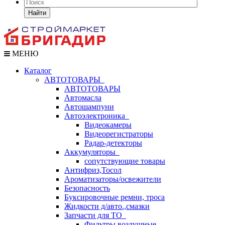
Найти
МЕНЮ
Каталог
АВТОТОВАРЫ
АВТОТОВАРЫ
Автомасла
Автошампуни
Автоэлектроника
Видеокамеры
Видеорегистраторы
Радар-детекторы
Аккумуляторы
сопутствующие товары
Антифриз,Тосол
Ароматизаторы/освежители
Безопасность
Буксировочные ремни, троса
Жидкости д/авто.,смазки
Запчасти для ТО
Фильтры воздушные