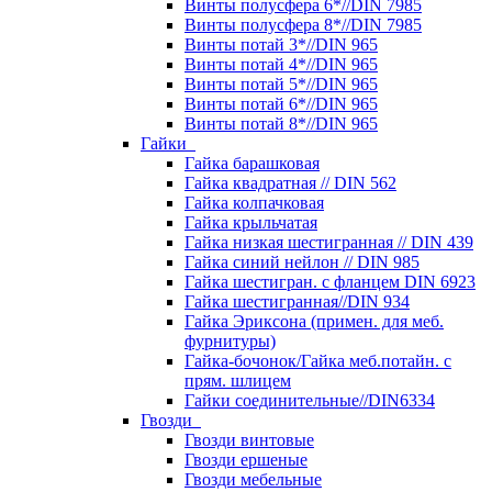
Винты полусфера 6*//DIN 7985
Винты полусфера 8*//DIN 7985
Винты потай 3*//DIN 965
Винты потай 4*//DIN 965
Винты потай 5*//DIN 965
Винты потай 6*//DIN 965
Винты потай 8*//DIN 965
Гайки
Гайка барашковая
Гайка квадратная // DIN 562
Гайка колпачковая
Гайка крыльчатая
Гайка низкая шестигранная // DIN 439
Гайка синий нейлон // DIN 985
Гайка шестигран. с фланцем DIN 6923
Гайка шестигранная//DIN 934
Гайка Эриксона (примен. для меб.
фурнитуры)
Гайка-бочонок/Гайка меб.потайн. с
прям. шлицем
Гайки соединительные//DIN6334
Гвозди
Гвозди винтовые
Гвозди ершеные
Гвозди мебельные