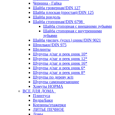
Чернина - Гайка
Шайба гроверная//DIN 127
Шайба плоская (простая)//DIN 125
Шайба рондоль
Шайба стопорная//DIN 6798
Шайба стопорная с внешними зубьями
Шайба стопорная с внутренними
зубьями
Шайба увелич, (усил.) цинк//DIN 9021
Шпильки//DIN 975
Шплинты
Шурупы д/лаг и реек цинк 10*
Шурупы д/лаг и реек цинк 12*
Шурупы д/лаг и реек цинк 16*
Шурупы д/лаг и реек цинк 6*
Шурупы д/лаг и реек цинк 8*
Шурупы по дереву ж/п
Шурупы самонарезающие
Хомуты НОРМА
ВСЕ ДЛЯ ДОМА
Плинтуса
Ведра/Баки
Корзины/этажерки
ЛИТЬЕ ПЕЧНОЕ
Ломы