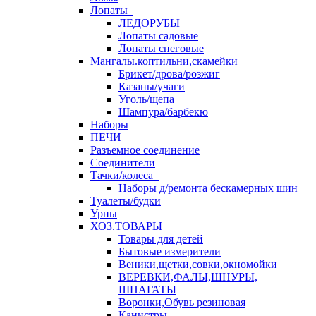
Лопаты
ЛЕДОРУБЫ
Лопаты садовые
Лопаты снеговые
Мангалы.коптильни,скамейки
Брикет/дрова/розжиг
Казаны/учаги
Уголь/щепа
Шампура/барбекю
Наборы
ПЕЧИ
Разъемное соединение
Соединители
Тачки/колеса
Наборы д/ремонта бескамерных шин
Туалеты/будки
Урны
ХОЗ.ТОВАРЫ
Товары для детей
Бытовые измерители
Веники,щетки,совки,окномойки
ВЕРЕВКИ,ФАЛЫ,ШНУРЫ,
ШПАГАТЫ
Воронки,Обувь резиновая
Канистры