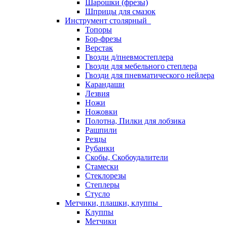
Шарошки (фрезы)
Шприцы для смазок
Инструмент столярный
Топоры
Бор-фрезы
Верстак
Гвозди д/пневмостеплера
Гвозди для мебельного степлера
Гвозди для пневматического нейлера
Карандаши
Лезвия
Ножи
Ножовки
Полотна, Пилки для лобзика
Рашпили
Резцы
Рубанки
Скобы, Скобоудалители
Стамески
Стеклорезы
Степлеры
Стусло
Метчики, плашки, клуппы
Клуппы
Метчики