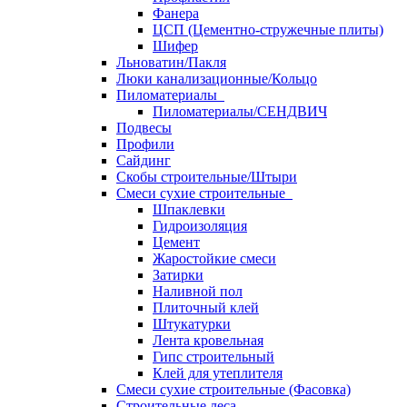
Фанера
ЦСП (Цементно-стружечные плиты)
Шифер
Льноватин/Пакля
Люки канализационные/Кольцо
Пиломатериалы
Пиломатериалы/СЕНДВИЧ
Подвесы
Профили
Сайдинг
Скобы строительные/Штыри
Смеси сухие строительные
Шпаклевки
Гидроизоляция
Цемент
Жаростойкие смеси
Затирки
Наливной пол
Плиточный клей
Штукатурки
Лента кровельная
Гипс строительный
Клей для утеплителя
Смеси сухие строительные (Фасовка)
Строительные леса