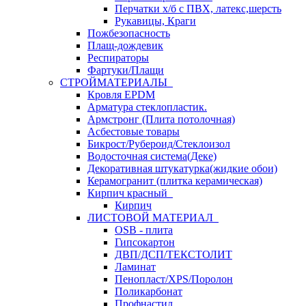
Перчатки х/б с ПВХ, латекс,шерсть
Рукавицы, Краги
Пожбезопасность
Плащ-дождевик
Респираторы
Фартуки/Плащи
СТРОЙМАТЕРИАЛЫ
Кровля ЕРDM
Арматура стеклопластик.
Армстронг (Плита потолочная)
Асбестовые товары
Бикрост/Рубероид/Стеклоизол
Водосточная система(Деке)
Декоративная штукатурка(жидкие обои)
Керамогранит (плитка керамическая)
Кирпич красный
Кирпич
ЛИСТОВОЙ МАТЕРИАЛ
OSB - плита
Гипсокартон
ДВП/ДСП/ТЕКСТОЛИТ
Ламинат
Пенопласт/XPS/Поролон
Поликарбонат
Профнастил