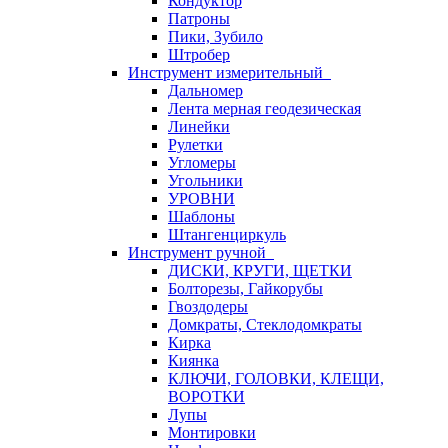
Кондуктор
Патроны
Пики, Зубило
Штробер
Инструмент измерительный
Дальномер
Лента мерная геодезическая
Линейки
Рулетки
Угломеры
Угольники
УРОВНИ
Шаблоны
Штангенциркуль
Инструмент ручной
ДИСКИ, КРУГИ, ЩЕТКИ
Болторезы, Гайкорубы
Гвоздодеры
Домкраты, Стеклодомкраты
Кирка
Киянка
КЛЮЧИ, ГОЛОВКИ, КЛЕЩИ,
ВОРОТКИ
Лупы
Монтировки