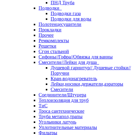
ПНД Труба
Подводки
Подводки газа
Подводки для воды
Полотенцесушители
Прокладки
Прочее
Ремкомплекты
Решетки
Сгон стальной
Сифоны//Гофра//Обвязка для ванны
Смесители//Лейки для душа
Душевой гарнитур// Душевые стойки//
Поручни
Кран-водонагреватель
Лейки,носики,держатели,аэраторы
Смесители
Соединители/Штуцера
Теплоизоляция для труб
ТиС
Троса сантехнические
Труба метапол,трапы
Угольники латунь
Уплотнительные материалы
Фильтры