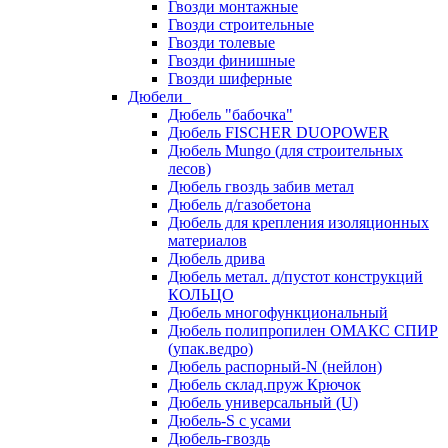
Гвозди монтажные
Гвозди строительные
Гвозди толевые
Гвозди финишные
Гвозди шиферные
Дюбели
Дюбель "бабочка"
Дюбель FISCHER DUOPOWER
Дюбель Mungo (для строительных
лесов)
Дюбель гвоздь забив метал
Дюбель д/газобетона
Дюбель для крепления изоляционных
материалов
Дюбель дрива
Дюбель метал. д/пустот конструкций
КОЛЬЦО
Дюбель многофункциональный
Дюбель полипропилен ОМАКС СПИР
(упак.ведро)
Дюбель распорный-N (нейлон)
Дюбель склад.пруж Крючок
Дюбель универсальный (U)
Дюбель-S с усами
Дюбель-гвоздь