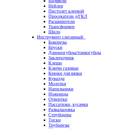
Надфили
Нейлер
Пистолет клеевой
Просекатели д/ГКЛ
Расширители
Трансформер
Шило
Инструмент слесарный
Бокорезы
Бруски
Длинногубцы/тонкогубцы
Заклепочник
Клещи
Ключи газовые
Крюки для вязки
Кувалда
Молотки
Напильники
Ножницы
Отвертки
Пассатижи, кусачки
Развальцовка
Струбцины
Тиски
Труборезы