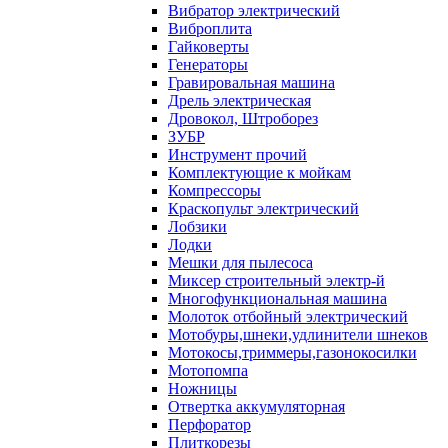
Вибратор электрический
Виброплита
Гайковерты
Генераторы
Гравировальная машина
Дрель электрическая
Дровокол, Штроборез
ЗУБР
Инструмент прочий
Комплектующие к мойкам
Компрессоры
Краскопульт электрический
Лобзики
Лодки
Мешки для пылесоса
Миксер строительный электр-й
Многофункциональная машина
Молоток отбойный электрический
Мотобуры,шнеки,удлинители шнеков
Мотокосы,триммеры,газонокосилки
Мотопомпа
Ножницы
Отвертка аккумуляторная
Перфоратор
Плиткорезы