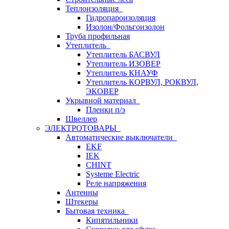
Теплоизоляция
Гидропароизоляция
Изолон/Фольгоизолон
Труба профильная
Утеплитель
Утеплитель БАСВУЛ
Утеплитель ИЗОВЕР
Утеплитель КНАУФ
Утеплитель КОРВУЛ, РОКВУЛ,
ЭКОВЕР
Укрывной материал
Пленки п/э
Швеллер
ЭЛЕКТРОТОВАРЫ
Автоматические выключатели
EKF
IEK
CHINT
Systeme Electric
Реле напряжения
Антенны
Штекеры
Бытовая техника
Кипятильники