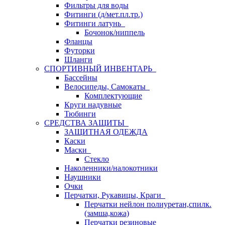
Фильтры для воды
Фитинги (д/мет.пл.тр.)
Фитинги латунь
Бочонок/ниппель
Фланцы
Футорки
Шланги
СПОРТИВНЫЙ ИНВЕНТАРЬ
Бассейны
Велосипеды, Самокаты
Комплектующие
Круги надувные
Тюбинги
СРЕДСТВА ЗАЩИТЫ
ЗАЩИТНАЯ ОДЕЖДА
Каски
Маски
Стекло
Наколенники/налокотники
Наушники
Очки
Перчатки, Рукавицы, Краги
Перчатки нейлон полиуретан,спилк.
(замша,кожа)
Перчатки резиновые