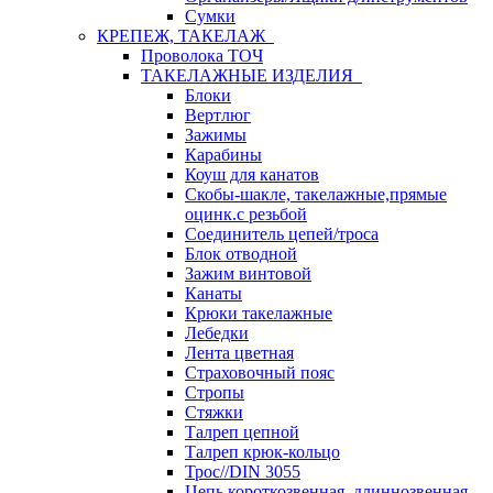
Сумки
КРЕПЕЖ, ТАКЕЛАЖ
Проволока ТОЧ
ТАКЕЛАЖНЫЕ ИЗДЕЛИЯ
Блоки
Вертлюг
Зажимы
Карабины
Коуш для канатов
Скобы-шакле, такелажные,прямые
оцинк.с резьбой
Соединитель цепей/троса
Блок отводной
Зажим винтовой
Канаты
Крюки такелажные
Лебедки
Лента цветная
Страховочный пояс
Стропы
Стяжки
Талреп цепной
Талреп крюк-кольцо
Трос//DIN 3055
Цепь короткозвенная, длиннозвенная