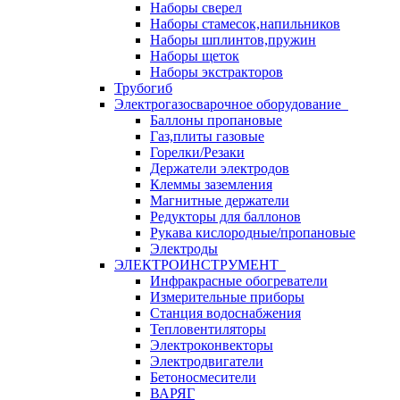
Наборы сверел
Наборы стамесок,напильников
Наборы шплинтов,пружин
Наборы щеток
Наборы экстракторов
Трубогиб
Электрогазосварочное оборудование
Баллоны пропановые
Газ,плиты газовые
Горелки/Резаки
Держатели электродов
Клеммы заземления
Магнитные держатели
Редукторы для баллонов
Рукава кислородные/пропановые
Электроды
ЭЛЕКТРОИНСТРУМЕНТ
Инфракрасные обогреватели
Измерительные приборы
Станция водоснабжения
Тепловентиляторы
Электроконвекторы
Электродвигатели
Бетоносмесители
ВАРЯГ