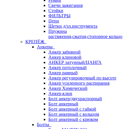
Ремни
Свечи зажигания
Стойки
ФИЛЬТРЫ
Цепи
Щетки д/эл.инструмента
Пружина
растяжения,сжатия,стопорное кольцо
КРЕПЁЖ
Анкеры
Анкер забивной
Анкер клиновой
АНКЕР латунный/ЦАНГА
Анкер потолочный
Анкер рамный
Анкер регулировочный по высоте
Анкер усиленного распирания
Анкер Химический
Анкер-клин
Болт анкер/двухраспорный
Болт анкерный
Болт анкерный с гайкой
Болт анкерный с кольцом
Болт анкерный с крюком
Болты