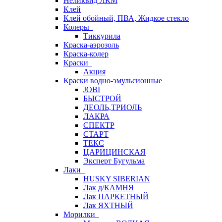
Неликвид ЛКМ
Клей
Клей обойный, ПВА, Жидкое стекло
Колеры
Тиккурила
Краска-аэрозоль
Краска-колер
Краски
Акция
Краски водно-эмульсионные
JOBI
БЫСТРОЙ
ДЕОЛЬ,ТРИОЛЬ
ЛАКРА
СПЕКТР
СТАРТ
ТЕКС
ЦАРИЦИНСКАЯ
Эксперт Бугульма
Лаки
HUSKY SIBERIAN
Лак д/КАМНЯ
Лак ПАРКЕТНЫЙ
Лак ЯХТНЫЙ
Морилки