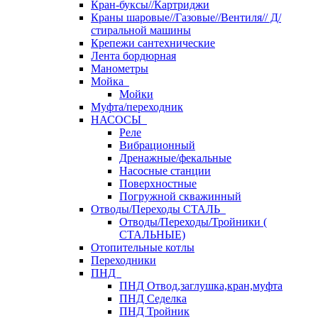
Кран-буксы//Картриджи
Краны шаровые//Газовые//Вентиля// Д/
стиральной машины
Крепежи сантехнические
Лента бордюрная
Манометры
Мойка
Мойки
Муфта/переходник
НАСОСЫ
Реле
Вибрационный
Дренажные/фекальные
Насосные станции
Поверхностные
Погружной скважинный
Отводы/Переходы СТАЛЬ
Отводы/Переходы/Тройники (
СТАЛЬНЫЕ)
Отопительные котлы
Переходники
ПНД
ПНД Отвод,заглушка,кран,муфта
ПНД Седелка
ПНД Тройник