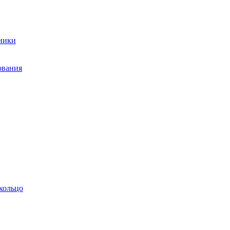
ники
ования
кольцо