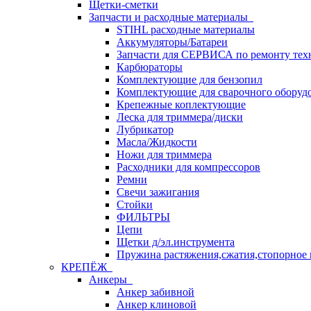
Щетки-сметки
Запчасти и расходные материалы
STIHL расходные материалы
Аккумуляторы/Батареи
Запчасти для СЕРВИСА по ремонту тех
Карбюраторы
Комплектующие для бензопил
Комплектующие для сварочного оборуд
Крепежные коплектующие
Леска для триммера/диски
Лубрикатор
Масла/Жидкости
Ножи для триммера
Расходники для компрессоров
Ремни
Свечи зажигания
Стойки
ФИЛЬТРЫ
Цепи
Щетки д/эл.инструмента
Пружина растяжения,сжатия,стопорное 
КРЕПЁЖ
Анкеры
Анкер забивной
Анкер клиновой