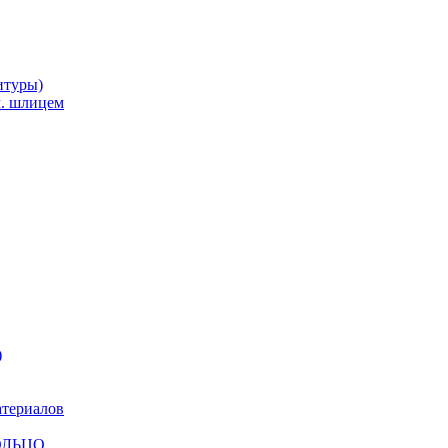
итуры)
м. шлицем
)
атериалов
КОЛЬЦО