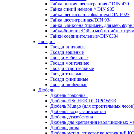
Гайка низкая шестигранная // DIN 439
Гайка синий нейлон // DIN 985
Гайка шестигран. с фланцем DIN 6923
Гайка шестигранная//DIN 934
Гайка Эриксона (примен. для меб. фурн
Гайка-бочонок/Гайка меб.потайн. с пря
Гайки соединительные//DIN6334
Гвозди
Гвозди винтовые
Гвозди ершеные
Гвозди мебельные
Гвозди монтажные
Гвозди строительные
Гвозди толевые
Гвозди финишные
Гвозди шиферные
Дюбели
Дюбель "бабочка"
Дюбель FISCHER DUOPOWER
Дюбель Mungo (для строительных лесов
Дюбель гвоздь забив метал
Дюбель д/газобетона
Дюбель для крепления изоляционных м
Дюбель дрива
Дюбель метал. д/пустот конструкций 