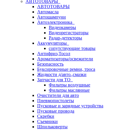
АВТОТОВАРЫ
АВТОТОВАРЫ
Автомасла
Автошампуни
Автоэлектроника
Видеокамеры
Видеорегистраторы
Радар-детекторы
Аккумуляторы
сопутствующие товары
Антифриз,Тосол
Ароматизаторы/освежители
Безопасность
Буксировочные ремни, троса
Жидкости д/авто.,смазки
Запчасти для ТО
Фильтры воздушные
Фильтры маслянные
Очистители для авто
Пневмопистолеты
Пусковые и зарядные устройства
Пусковые провода
Скребки
Съемники
Шпильковерты