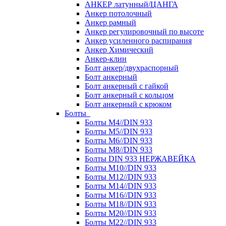
АНКЕР латунный/ЦАНГА
Анкер потолочный
Анкер рамный
Анкер регулировочный по высоте
Анкер усиленного распирания
Анкер Химический
Анкер-клин
Болт анкер/двухраспорный
Болт анкерный
Болт анкерный с гайкой
Болт анкерный с кольцом
Болт анкерный с крюком
Болты
Болты М4//DIN 933
Болты М5//DIN 933
Болты М6//DIN 933
Болты М8//DIN 933
Болты DIN 933 НЕРЖАВЕЙКА
Болты М10//DIN 933
Болты М12//DIN 933
Болты М14//DIN 933
Болты М16//DIN 933
Болты М18//DIN 933
Болты М20//DIN 933
Болты М22//DIN 933