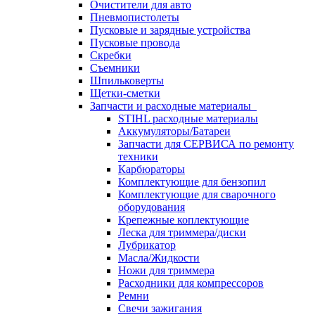
Очистители для авто
Пневмопистолеты
Пусковые и зарядные устройства
Пусковые провода
Скребки
Съемники
Шпильковерты
Щетки-сметки
Запчасти и расходные материалы
STIHL расходные материалы
Аккумуляторы/Батареи
Запчасти для СЕРВИСА по ремонту
техники
Карбюраторы
Комплектующие для бензопил
Комплектующие для сварочного
оборудования
Крепежные коплектующие
Леска для триммера/диски
Лубрикатор
Масла/Жидкости
Ножи для триммера
Расходники для компрессоров
Ремни
Свечи зажигания