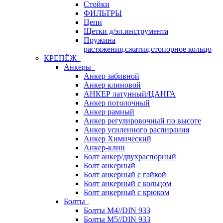
Стойки
ФИЛЬТРЫ
Цепи
Щетки д/эл.инструмента
Пружина
растяжения,сжатия,стопорное кольцо
КРЕПЁЖ
Анкеры
Анкер забивной
Анкер клиновой
АНКЕР латунный/ЦАНГА
Анкер потолочный
Анкер рамный
Анкер регулировочный по высоте
Анкер усиленного распирания
Анкер Химический
Анкер-клин
Болт анкер/двухраспорный
Болт анкерный
Болт анкерный с гайкой
Болт анкерный с кольцом
Болт анкерный с крюком
Болты
Болты М4//DIN 933
Болты М5//DIN 933