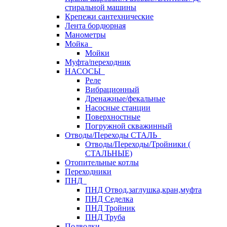
стиральной машины
Крепежи сантехнические
Лента бордюрная
Манометры
Мойка
Мойки
Муфта/переходник
НАСОСЫ
Реле
Вибрационный
Дренажные/фекальные
Насосные станции
Поверхностные
Погружной скважинный
Отводы/Переходы СТАЛЬ
Отводы/Переходы/Тройники (
СТАЛЬНЫЕ)
Отопительные котлы
Переходники
ПНД
ПНД Отвод,заглушка,кран,муфта
ПНД Седелка
ПНД Тройник
ПНД Труба
Подводки