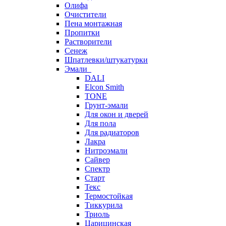
Олифа
Очистители
Пена монтажная
Пропитки
Растворители
Сенеж
Шпатлевки/штукатурки
Эмали
DALI
Elcon Smith
TONE
Грунт-эмали
Для окон и дверей
Для пола
Для радиаторов
Лакра
Нитроэмали
Сайвер
Спектр
Старт
Текс
Термостойкая
Тиккурила
Триоль
Царицинская