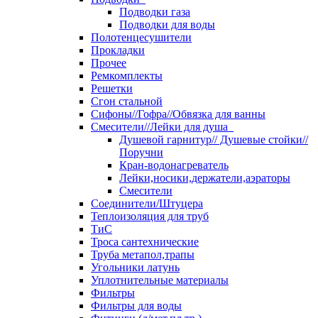
Подводки газа
Подводки для воды
Полотенцесушители
Прокладки
Прочее
Ремкомплекты
Решетки
Сгон стальной
Сифоны//Гофра//Обвязка для ванны
Смесители//Лейки для душа
Душевой гарнитур// Душевые стойки//
Поручни
Кран-водонагреватель
Лейки,носики,держатели,аэраторы
Смесители
Соединители/Штуцера
Теплоизоляция для труб
ТиС
Троса сантехнические
Труба метапол,трапы
Угольники латунь
Уплотнительные материалы
Фильтры
Фильтры для воды