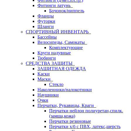
Фитинги (д/мет.пл.тр.)
Фитинги латунь
Бочонок/ниппель
Фланцы
Футорки
Шланги
СПОРТИВНЫЙ ИНВЕНТАРЬ
Бассейны
Велосипеды, Самокаты
Комплектующие
Круги надувные
Тюбинги
СРЕДСТВА ЗАЩИТЫ
ЗАЩИТНАЯ ОДЕЖДА
Каски
Маски
Стекло
Наколенники/налокотники
Наушники
Очки
Перчатки, Рукавицы, Краги
Перчатки нейлон полиуретан,спилк.
(замша,кожа)
Перчатки резиновые
Перчатки х/б с ПВХ, латекс,шерсть