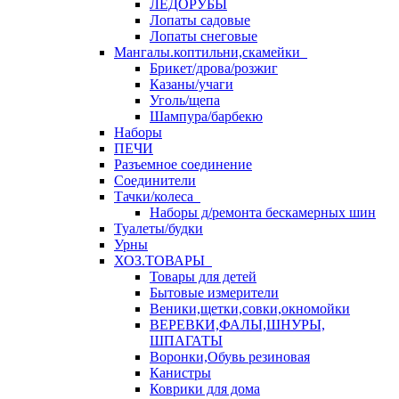
ЛЕДОРУБЫ
Лопаты садовые
Лопаты снеговые
Мангалы.коптильни,скамейки
Брикет/дрова/розжиг
Казаны/учаги
Уголь/щепа
Шампура/барбекю
Наборы
ПЕЧИ
Разъемное соединение
Соединители
Тачки/колеса
Наборы д/ремонта бескамерных шин
Туалеты/будки
Урны
ХОЗ.ТОВАРЫ
Товары для детей
Бытовые измерители
Веники,щетки,совки,окномойки
ВЕРЕВКИ,ФАЛЫ,ШНУРЫ,
ШПАГАТЫ
Воронки,Обувь резиновая
Канистры
Коврики для дома