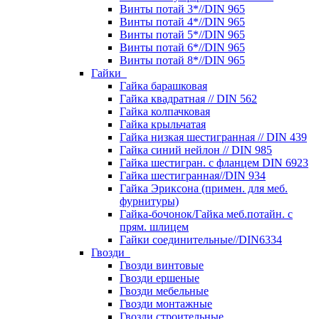
Винты потай 3*//DIN 965
Винты потай 4*//DIN 965
Винты потай 5*//DIN 965
Винты потай 6*//DIN 965
Винты потай 8*//DIN 965
Гайки
Гайка барашковая
Гайка квадратная // DIN 562
Гайка колпачковая
Гайка крыльчатая
Гайка низкая шестигранная // DIN 439
Гайка синий нейлон // DIN 985
Гайка шестигран. с фланцем DIN 6923
Гайка шестигранная//DIN 934
Гайка Эриксона (примен. для меб.
фурнитуры)
Гайка-бочонок/Гайка меб.потайн. с
прям. шлицем
Гайки соединительные//DIN6334
Гвозди
Гвозди винтовые
Гвозди ершеные
Гвозди мебельные
Гвозди монтажные
Гвозди строительные