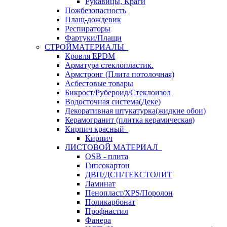
Рукавицы, Краги
Пожбезопасность
Плащ-дождевик
Респираторы
Фартуки/Плащи
СТРОЙМАТЕРИАЛЫ
Кровля ЕРDM
Арматура стеклопластик.
Армстронг (Плита потолочная)
Асбестовые товары
Бикрост/Рубероид/Стеклоизол
Водосточная система(Деке)
Декоративная штукатурка(жидкие обои)
Керамогранит (плитка керамическая)
Кирпич красный
Кирпич
ЛИСТОВОЙ МАТЕРИАЛ
OSB - плита
Гипсокартон
ДВП/ДСП/ТЕКСТОЛИТ
Ламинат
Пенопласт/XPS/Поролон
Поликарбонат
Профнастил
Фанера