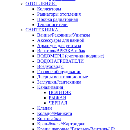
ОТОПЛЕНИЕ
Коллекторы
Радиаторы отопления
Пробка радиаторная
Теплоносители
САНТЕХНИКА
Ванны/Раковины/Унитазы
Аксессуары для ванной
Арматура для унитаза
Вентиля//ВРЕЗКА в бак
ВОДОМЕРЫ (счетчики водяные)
ВОДОНАГРЕВАТЕЛИ
Воздуховоды
Газовое оборудование
Дверцы вентиляционные
Заглушки//сантехника
Канализация
ПОЛИТЭК
РЫЖАЯ
ЧЕРНАЯ
Клапан
Кольцо//Манжета
Контргайки
Кран-буксы//Картриджи
Краны шаровые//Газовые//Вентиля// Д/