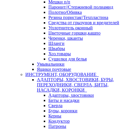
Мешки п/п
Паронит//Стержневой полиамид
Полотно/Обивка
Резина пористая//Техпластина
Средства от грызунов и вредителей
Уплотнитель оконный
Цветочные горшки,кашпо
Черенки, шканты
Шланги
Швабры
Хоз.товары
Сушилки для белья
Умывальники
Ящики почтовые
ИНСТРУМЕНТ, ОБОРУДОВАНИЕ
АДАПТОРЫ, ХВОСТОВИКИ, БУРЫ,
ПЕРЕХОДНИКИ, СВЕРЛА, БИТЫ,
НАСАДКИ, КОРОНКИ
Адапторы, хвостовики
Биты и насадки
Сверла
Буры, коронки
Керны
Кондуктор
Патроны