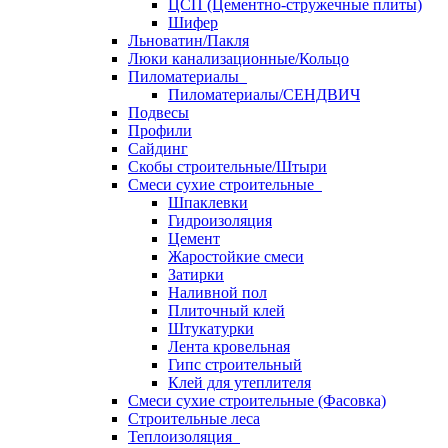
ЦСП (Цементно-стружечные плиты)
Шифер
Льноватин/Пакля
Люки канализационные/Кольцо
Пиломатериалы
Пиломатериалы/СЕНДВИЧ
Подвесы
Профили
Сайдинг
Скобы строительные/Штыри
Смеси сухие строительные
Шпаклевки
Гидроизоляция
Цемент
Жаростойкие смеси
Затирки
Наливной пол
Плиточный клей
Штукатурки
Лента кровельная
Гипс строительный
Клей для утеплителя
Смеси сухие строительные (Фасовка)
Строительные леса
Теплоизоляция