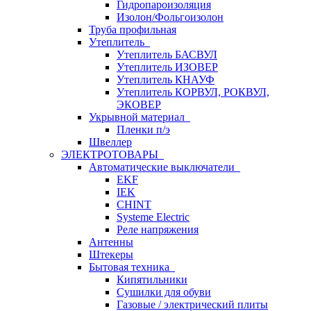
Гидропароизоляция
Изолон/Фольгоизолон
Труба профильная
Утеплитель
Утеплитель БАСВУЛ
Утеплитель ИЗОВЕР
Утеплитель КНАУФ
Утеплитель КОРВУЛ, РОКВУЛ,
ЭКОВЕР
Укрывной материал
Пленки п/э
Швеллер
ЭЛЕКТРОТОВАРЫ
Автоматические выключатели
EKF
IEK
CHINT
Systeme Electric
Реле напряжения
Антенны
Штекеры
Бытовая техника
Кипятильники
Сушилки для обуви
Газовые / электрический плиты