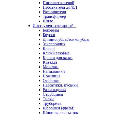
Пистолет клеевой
Просекатели д/ГКЛ
Расширители
Трансформер
Шило
Инструмент слесарный
Бокорезы
Бруски
Длинногубцы/тонкогубцы
Заклепочник
Клещи
Ключи газовые
Крюки для вязки
Кувалда
Молотки
Напильники
Ножницы
Отвертки
Пассатижи, кусачки
Развальцовка
Струбцины
Тиски
Труборезы
Шарошки (фрезы)
Шприцы для смазок