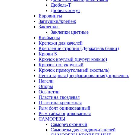
Дюбель-Т
Дюбель-хомут
Евровинты
Заглушки//крепеж
Заклепки
Заклепки цветные
Кляймеры
Крепежи для качелей
Крепление стропил (Держатель балки)
Крюки S
Крючок круглый (шуруп-кольцо)
Крючок полукруглый
Крючок прямоугольный (костыль)
Лента тарная (перфорированная), кровельн.
Нагели
Опоры
Ось петли
Пластина гвоздевая
Пластина крепежная
Рым болт оцинкованный
Рым гайка оцинкованная
САМОРЕЗЫ
Саморез оконный
Саморезы для сэндвич-панелей