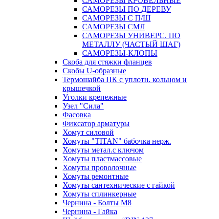
САМОРЕЗЫ КРОВЕЛЬНЫЕ
САМОРЕЗЫ ПО ДЕРЕВУ
САМОРЕЗЫ С П/Ш
САМОРЕЗЫ СМЛ
САМОРЕЗЫ УНИВЕРС. ПО
МЕТАЛЛУ (ЧАСТЫЙ ШАГ)
САМОРЕЗЫ-КЛОПЫ
Скоба для стяжки фланцев
Скобы U-образные
Термошайба ПК с уплотн. кольцом и
крышечкой
Уголки крепежные
Узел "Сила"
Фасовка
Фиксатор арматуры
Хомут силовой
Хомуты "TITAN" бабочка нерж.
Хомуты метал.с ключом
Хомуты пластмассовые
Хомуты проволочные
Хомуты ремонтные
Хомуты сантехнические с гайкой
Хомуты сплинкерные
Чернина - Болты М8
Чернина - Гайка