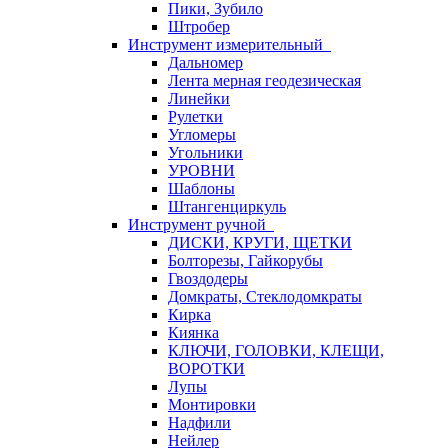
Пики, Зубило
Штробер
Инструмент измерительный
Дальномер
Лента мерная геодезическая
Линейки
Рулетки
Угломеры
Угольники
УРОВНИ
Шаблоны
Штангенциркуль
Инструмент ручной
ДИСКИ, КРУГИ, ЩЕТКИ
Болторезы, Гайкорубы
Гвоздодеры
Домкраты, Стеклодомкраты
Кирка
Киянка
КЛЮЧИ, ГОЛОВКИ, КЛЕЩИ,
ВОРОТКИ
Лупы
Монтировки
Надфили
Нейлер