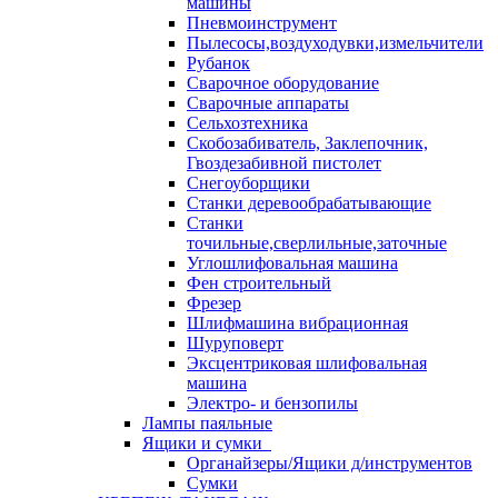
машины
Пневмоинструмент
Пылесосы,воздуходувки,измельчители
Рубанок
Сварочное оборудование
Сварочные аппараты
Сельхозтехника
Скобозабиватель, Заклепочник,
Гвоздезабивной пистолет
Снегоуборщики
Станки деревообрабатывающие
Станки
точильные,сверлильные,заточные
Углошлифовальная машина
Фен строительный
Фрезер
Шлифмашина вибрационная
Шуруповерт
Эксцентриковая шлифовальная
машина
Электро- и бензопилы
Лампы паяльные
Ящики и сумки
Органайзеры/Ящики д/инструментов
Сумки