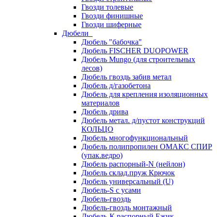
Гвозди толевые
Гвозди финишные
Гвозди шиферные
Дюбели
Дюбель "бабочка"
Дюбель FISCHER DUOPOWER
Дюбель Mungo (для строительных
лесов)
Дюбель гвоздь забив метал
Дюбель д/газобетона
Дюбель для крепления изоляционных
материалов
Дюбель дрива
Дюбель метал. д/пустот конструкций
КОЛЬЦО
Дюбель многофункциональный
Дюбель полипропилен ОМАКС СПИР
(упак.ведро)
Дюбель распорный-N (нейлон)
Дюбель склад.пруж Крючок
Дюбель универсальный (U)
Дюбель-S с усами
Дюбель-гвоздь
Дюбель-гвоздь монтажный
Дюбель-К распорный Ежик