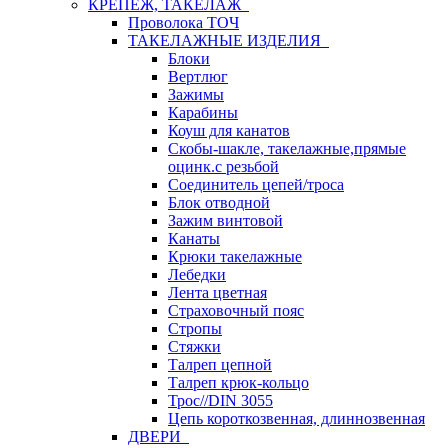
КРЕПЕЖ, ТАКЕЛАЖ
Проволока ТОЧ
ТАКЕЛАЖНЫЕ ИЗДЕЛИЯ
Блоки
Вертлюг
Зажимы
Карабины
Коуш для канатов
Скобы-шакле, такелажные,прямые
оцинк.с резьбой
Соединитель цепей/троса
Блок отводной
Зажим винтовой
Канаты
Крюки такелажные
Лебедки
Лента цветная
Страховочный пояс
Стропы
Стяжки
Талреп цепной
Талреп крюк-кольцо
Трос//DIN 3055
Цепь короткозвенная, длиннозвенная
ДВЕРИ