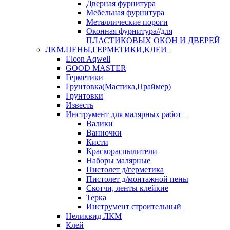
Дверная фурнитура
Мебельная фурнитура
Металлические пороги
Оконная фурнитура//для
ПЛАСТИКОВЫХ ОКОН И ДВЕРЕЙ
ЛКМ,ПЕНЫ,ГЕРМЕТИКИ,КЛЕИ
Elcon Aqwell
GOOD MASTER
Герметики
Грунтовка(Мастика,Праймер)
Грунтовки
Известь
Инструмент для малярных работ
Валики
Ванночки
Кисти
Краскораспылители
Наборы малярные
Пистолет д/герметика
Пистолет д/монтажной пены
Скотчи, ленты клейкие
Терка
Инструмент строительный
Неликвид ЛКМ
Клей