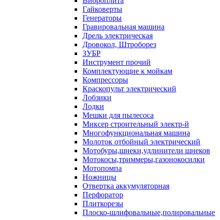
Виброплита
Гайковерты
Генераторы
Гравировальная машина
Дрель электрическая
Дровокол, Штроборез
ЗУБР
Инструмент прочий
Комплектующие к мойкам
Компрессоры
Краскопульт электрический
Лобзики
Лодки
Мешки для пылесоса
Миксер строительный электр-й
Многофункциональная машина
Молоток отбойный электрический
Мотобуры,шнеки,удлинители шнеков
Мотокосы,триммеры,газонокосилки
Мотопомпа
Ножницы
Отвертка аккумуляторная
Перфоратор
Плиткорезы
Плоско-шлифовальные,полировальные