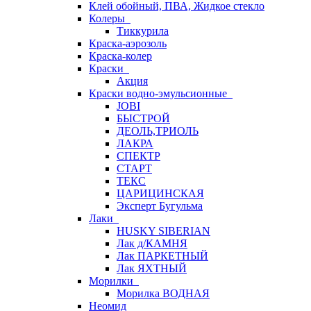
Клей обойный, ПВА, Жидкое стекло
Колеры
Тиккурила
Краска-аэрозоль
Краска-колер
Краски
Акция
Краски водно-эмульсионные
JOBI
БЫСТРОЙ
ДЕОЛЬ,ТРИОЛЬ
ЛАКРА
СПЕКТР
СТАРТ
ТЕКС
ЦАРИЦИНСКАЯ
Эксперт Бугульма
Лаки
HUSKY SIBERIAN
Лак д/КАМНЯ
Лак ПАРКЕТНЫЙ
Лак ЯХТНЫЙ
Морилки
Морилка ВОДНАЯ
Неомид