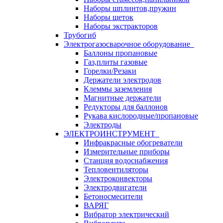
Наборы шплинтов,пружин
Наборы щеток
Наборы экстракторов
Трубогиб
Электрогазосварочное оборудование
Баллоны пропановые
Газ,плиты газовые
Горелки/Резаки
Держатели электродов
Клеммы заземления
Магнитные держатели
Редукторы для баллонов
Рукава кислородные/пропановые
Электроды
ЭЛЕКТРОИНСТРУМЕНТ
Инфракрасные обогреватели
Измерительные приборы
Станция водоснабжения
Тепловентиляторы
Электроконвекторы
Электродвигатели
Бетоносмесители
ВАРЯГ
Вибратор электрический