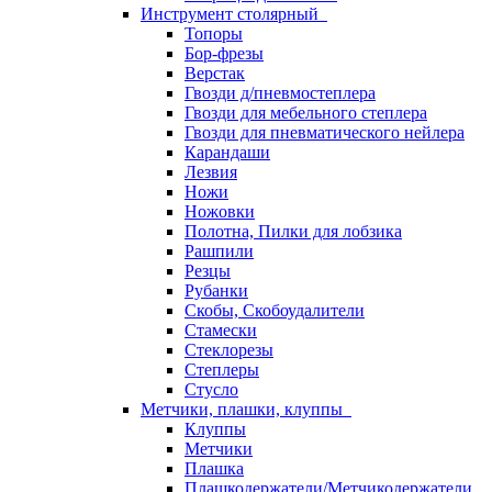
Инструмент столярный
Топоры
Бор-фрезы
Верстак
Гвозди д/пневмостеплера
Гвозди для мебельного степлера
Гвозди для пневматического нейлера
Карандаши
Лезвия
Ножи
Ножовки
Полотна, Пилки для лобзика
Рашпили
Резцы
Рубанки
Скобы, Скобоудалители
Стамески
Стеклорезы
Степлеры
Стусло
Метчики, плашки, клуппы
Клуппы
Метчики
Плашка
Плашкодержатели/Метчикодержатели