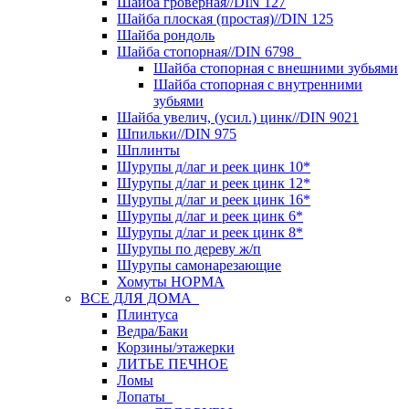
Шайба гроверная//DIN 127
Шайба плоская (простая)//DIN 125
Шайба рондоль
Шайба стопорная//DIN 6798
Шайба стопорная с внешними зубьями
Шайба стопорная с внутренними
зубьями
Шайба увелич, (усил.) цинк//DIN 9021
Шпильки//DIN 975
Шплинты
Шурупы д/лаг и реек цинк 10*
Шурупы д/лаг и реек цинк 12*
Шурупы д/лаг и реек цинк 16*
Шурупы д/лаг и реек цинк 6*
Шурупы д/лаг и реек цинк 8*
Шурупы по дереву ж/п
Шурупы самонарезающие
Хомуты НОРМА
ВСЕ ДЛЯ ДОМА
Плинтуса
Ведра/Баки
Корзины/этажерки
ЛИТЬЕ ПЕЧНОЕ
Ломы
Лопаты