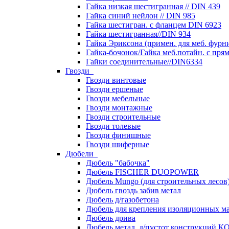
Гайка низкая шестигранная // DIN 439
Гайка синий нейлон // DIN 985
Гайка шестигран. с фланцем DIN 6923
Гайка шестигранная//DIN 934
Гайка Эриксона (примен. для меб. фурн
Гайка-бочонок/Гайка меб.потайн. с пря
Гайки соединительные//DIN6334
Гвозди
Гвозди винтовые
Гвозди ершеные
Гвозди мебельные
Гвозди монтажные
Гвозди строительные
Гвозди толевые
Гвозди финишные
Гвозди шиферные
Дюбели
Дюбель "бабочка"
Дюбель FISCHER DUOPOWER
Дюбель Mungo (для строительных лесов
Дюбель гвоздь забив метал
Дюбель д/газобетона
Дюбель для крепления изоляционных м
Дюбель дрива
Дюбель метал. д/пустот конструкций 