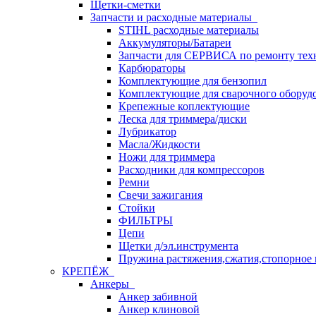
Щетки-сметки
Запчасти и расходные материалы
STIHL расходные материалы
Аккумуляторы/Батареи
Запчасти для СЕРВИСА по ремонту тех
Карбюраторы
Комплектующие для бензопил
Комплектующие для сварочного оборуд
Крепежные коплектующие
Леска для триммера/диски
Лубрикатор
Масла/Жидкости
Ножи для триммера
Расходники для компрессоров
Ремни
Свечи зажигания
Стойки
ФИЛЬТРЫ
Цепи
Щетки д/эл.инструмента
Пружина растяжения,сжатия,стопорное 
КРЕПЁЖ
Анкеры
Анкер забивной
Анкер клиновой