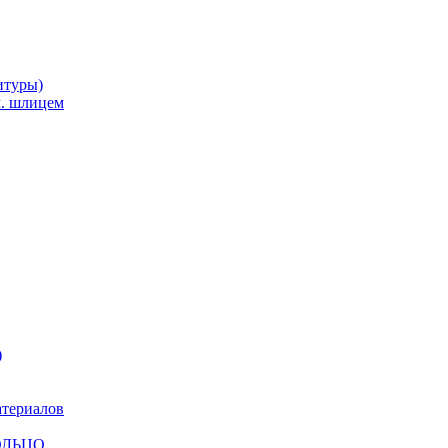
итуры)
м. шлицем
)
атериалов
КОЛЬЦО