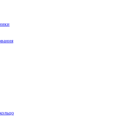
ники
ования
кольцо