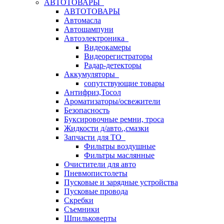
АВТОТОВАРЫ
АВТОТОВАРЫ
Автомасла
Автошампуни
Автоэлектроника
Видеокамеры
Видеорегистраторы
Радар-детекторы
Аккумуляторы
сопутствующие товары
Антифриз,Тосол
Ароматизаторы/освежители
Безопасность
Буксировочные ремни, троса
Жидкости д/авто.,смазки
Запчасти для ТО
Фильтры воздушные
Фильтры маслянные
Очистители для авто
Пневмопистолеты
Пусковые и зарядные устройства
Пусковые провода
Скребки
Съемники
Шпильковерты