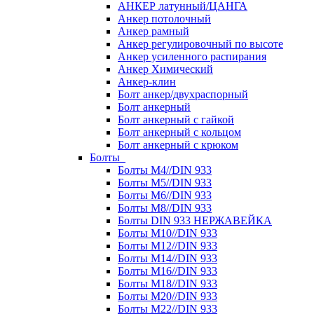
АНКЕР латунный/ЦАНГА
Анкер потолочный
Анкер рамный
Анкер регулировочный по высоте
Анкер усиленного распирания
Анкер Химический
Анкер-клин
Болт анкер/двухраспорный
Болт анкерный
Болт анкерный с гайкой
Болт анкерный с кольцом
Болт анкерный с крюком
Болты
Болты М4//DIN 933
Болты М5//DIN 933
Болты М6//DIN 933
Болты М8//DIN 933
Болты DIN 933 НЕРЖАВЕЙКА
Болты М10//DIN 933
Болты М12//DIN 933
Болты М14//DIN 933
Болты М16//DIN 933
Болты М18//DIN 933
Болты М20//DIN 933
Болты М22//DIN 933