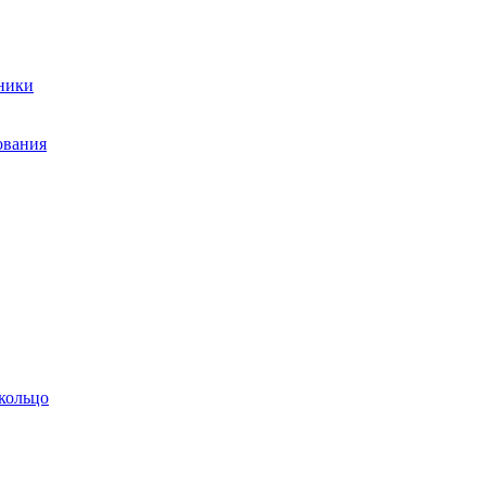
ники
ования
кольцо