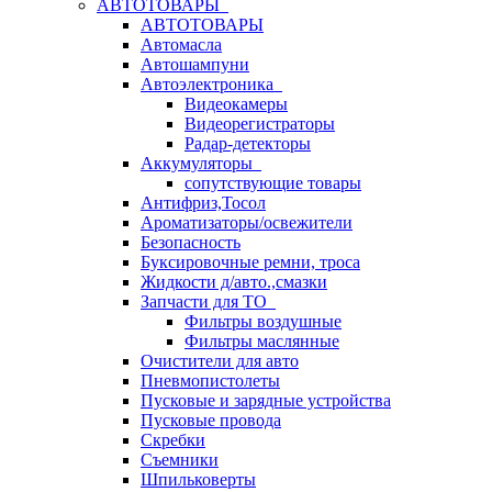
АВТОТОВАРЫ
АВТОТОВАРЫ
Автомасла
Автошампуни
Автоэлектроника
Видеокамеры
Видеорегистраторы
Радар-детекторы
Аккумуляторы
сопутствующие товары
Антифриз,Тосол
Ароматизаторы/освежители
Безопасность
Буксировочные ремни, троса
Жидкости д/авто.,смазки
Запчасти для ТО
Фильтры воздушные
Фильтры маслянные
Очистители для авто
Пневмопистолеты
Пусковые и зарядные устройства
Пусковые провода
Скребки
Съемники
Шпильковерты