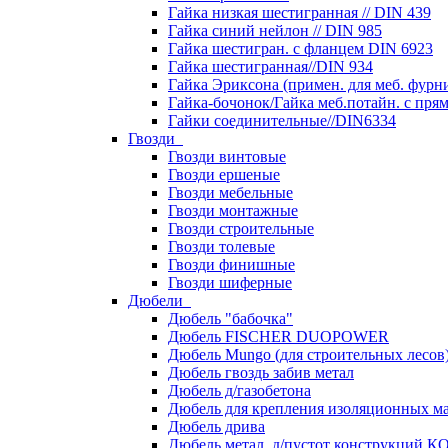
Гайка низкая шестигранная // DIN 439
Гайка синий нейлон // DIN 985
Гайка шестигран. с фланцем DIN 6923
Гайка шестигранная//DIN 934
Гайка Эриксона (примен. для меб. фурн
Гайка-бочонок/Гайка меб.потайн. с пря
Гайки соединительные//DIN6334
Гвозди
Гвозди винтовые
Гвозди ершеные
Гвозди мебельные
Гвозди монтажные
Гвозди строительные
Гвозди толевые
Гвозди финишные
Гвозди шиферные
Дюбели
Дюбель "бабочка"
Дюбель FISCHER DUOPOWER
Дюбель Mungo (для строительных лесов
Дюбель гвоздь забив метал
Дюбель д/газобетона
Дюбель для крепления изоляционных м
Дюбель дрива
Дюбель метал. д/пустот конструкций 