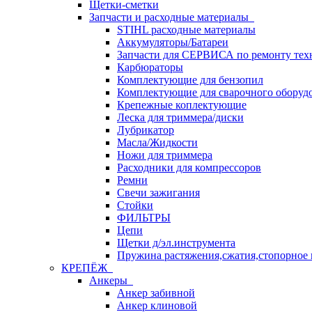
Щетки-сметки
Запчасти и расходные материалы
STIHL расходные материалы
Аккумуляторы/Батареи
Запчасти для СЕРВИСА по ремонту тех
Карбюраторы
Комплектующие для бензопил
Комплектующие для сварочного оборуд
Крепежные коплектующие
Леска для триммера/диски
Лубрикатор
Масла/Жидкости
Ножи для триммера
Расходники для компрессоров
Ремни
Свечи зажигания
Стойки
ФИЛЬТРЫ
Цепи
Щетки д/эл.инструмента
Пружина растяжения,сжатия,стопорное 
КРЕПЁЖ
Анкеры
Анкер забивной
Анкер клиновой