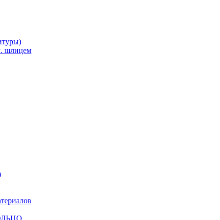
итуры)
м. шлицем
)
атериалов
КОЛЬЦО