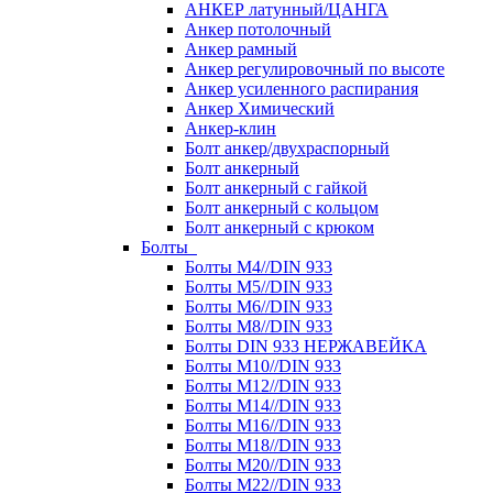
АНКЕР латунный/ЦАНГА
Анкер потолочный
Анкер рамный
Анкер регулировочный по высоте
Анкер усиленного распирания
Анкер Химический
Анкер-клин
Болт анкер/двухраспорный
Болт анкерный
Болт анкерный с гайкой
Болт анкерный с кольцом
Болт анкерный с крюком
Болты
Болты М4//DIN 933
Болты М5//DIN 933
Болты М6//DIN 933
Болты М8//DIN 933
Болты DIN 933 НЕРЖАВЕЙКА
Болты М10//DIN 933
Болты М12//DIN 933
Болты М14//DIN 933
Болты М16//DIN 933
Болты М18//DIN 933
Болты М20//DIN 933
Болты М22//DIN 933