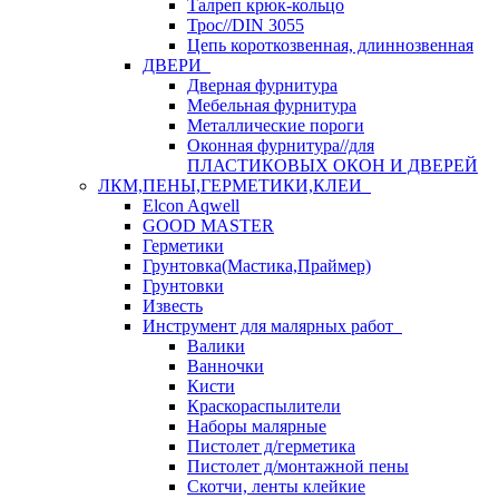
Талреп крюк-кольцо
Трос//DIN 3055
Цепь короткозвенная, длиннозвенная
ДВЕРИ
Дверная фурнитура
Мебельная фурнитура
Металлические пороги
Оконная фурнитура//для
ПЛАСТИКОВЫХ ОКОН И ДВЕРЕЙ
ЛКМ,ПЕНЫ,ГЕРМЕТИКИ,КЛЕИ
Elcon Aqwell
GOOD MASTER
Герметики
Грунтовка(Мастика,Праймер)
Грунтовки
Известь
Инструмент для малярных работ
Валики
Ванночки
Кисти
Краскораспылители
Наборы малярные
Пистолет д/герметика
Пистолет д/монтажной пены
Скотчи, ленты клейкие