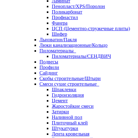
Ламинат
Пенопласт/XPS/Поролон
Поликарбонат
Профнастил
Фанера
ЦСП (Цементно-стружечные плиты)
Шифер
Льноватин/Пакля
Люки канализационные/Кольцо
Пиломатериалы
Пиломатериалы/СЕНДВИЧ
Подвесы
Профили
Сайдинг
Скобы строительные/Штыри
Смеси сухие строительные
Шпаклевки
Гидроизоляция
Цемент
Жаростойкие смеси
Затирки
Наливной пол
Плиточный клей
Штукатурки
Лента кровельная