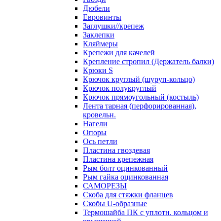
Дюбели
Евровинты
Заглушки//крепеж
Заклепки
Кляймеры
Крепежи для качелей
Крепление стропил (Держатель балки)
Крюки S
Крючок круглый (шуруп-кольцо)
Крючок полукруглый
Крючок прямоугольный (костыль)
Лента тарная (перфорированная),
кровельн.
Нагели
Опоры
Ось петли
Пластина гвоздевая
Пластина крепежная
Рым болт оцинкованный
Рым гайка оцинкованная
САМОРЕЗЫ
Скоба для стяжки фланцев
Скобы U-образные
Термошайба ПК с уплотн. кольцом и