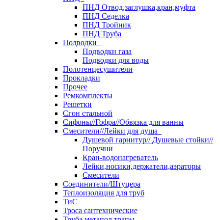
ПНД Отвод,заглушка,кран,муфта
ПНД Седелка
ПНД Тройник
ПНД Труба
Подводки
Подводки газа
Подводки для воды
Полотенцесушители
Прокладки
Прочее
Ремкомплекты
Решетки
Сгон стальной
Сифоны//Гофра//Обвязка для ванны
Смесители//Лейки для душа
Душевой гарнитур// Душевые стойки//
Поручни
Кран-водонагреватель
Лейки,носики,держатели,аэраторы
Смесители
Соединители/Штуцера
Теплоизоляция для труб
ТиС
Троса сантехнические
Труба метапол,трапы