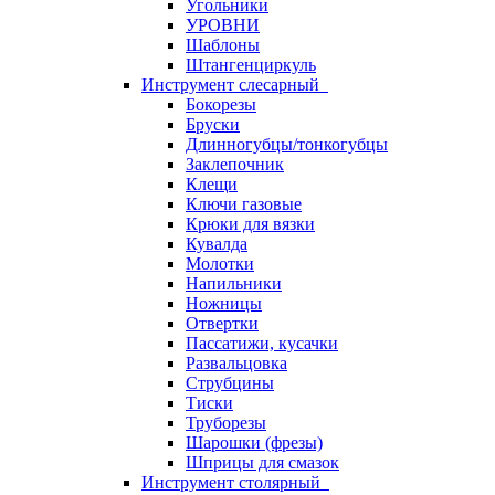
Угольники
УРОВНИ
Шаблоны
Штангенциркуль
Инструмент слесарный
Бокорезы
Бруски
Длинногубцы/тонкогубцы
Заклепочник
Клещи
Ключи газовые
Крюки для вязки
Кувалда
Молотки
Напильники
Ножницы
Отвертки
Пассатижи, кусачки
Развальцовка
Струбцины
Тиски
Труборезы
Шарошки (фрезы)
Шприцы для смазок
Инструмент столярный