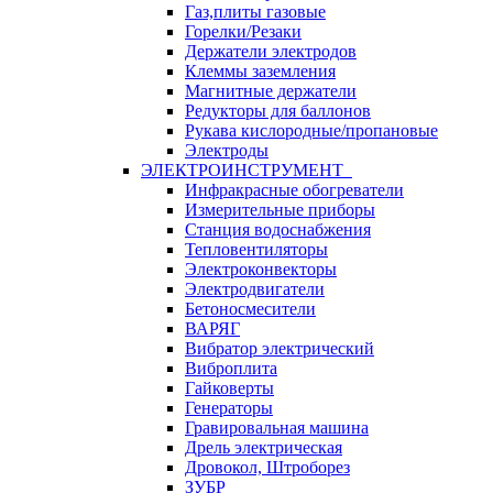
Газ,плиты газовые
Горелки/Резаки
Держатели электродов
Клеммы заземления
Магнитные держатели
Редукторы для баллонов
Рукава кислородные/пропановые
Электроды
ЭЛЕКТРОИНСТРУМЕНТ
Инфракрасные обогреватели
Измерительные приборы
Станция водоснабжения
Тепловентиляторы
Электроконвекторы
Электродвигатели
Бетоносмесители
ВАРЯГ
Вибратор электрический
Виброплита
Гайковерты
Генераторы
Гравировальная машина
Дрель электрическая
Дровокол, Штроборез
ЗУБР