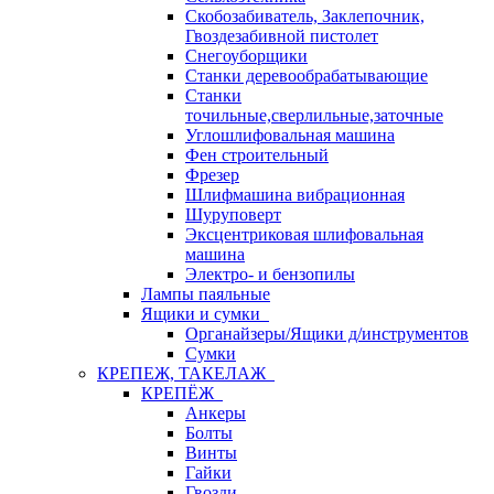
Скобозабиватель, Заклепочник,
Гвоздезабивной пистолет
Снегоуборщики
Станки деревообрабатывающие
Станки
точильные,сверлильные,заточные
Углошлифовальная машина
Фен строительный
Фрезер
Шлифмашина вибрационная
Шуруповерт
Эксцентриковая шлифовальная
машина
Электро- и бензопилы
Лампы паяльные
Ящики и сумки
Органайзеры/Ящики д/инструментов
Сумки
КРЕПЕЖ, ТАКЕЛАЖ
КРЕПЁЖ
Анкеры
Болты
Винты
Гайки
Гвозди