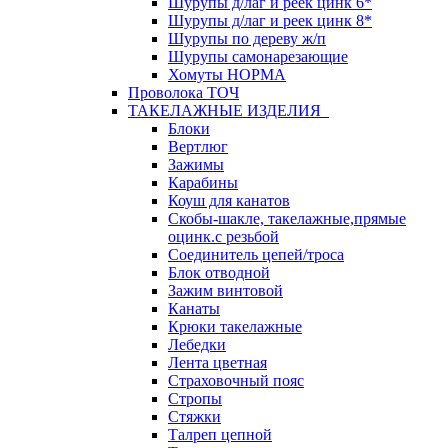
Шурупы д/лаг и реек цинк 6*
Шурупы д/лаг и реек цинк 8*
Шурупы по дереву ж/п
Шурупы самонарезающие
Хомуты НОРМА
Проволока ТОЧ
ТАКЕЛАЖНЫЕ ИЗДЕЛИЯ
Блоки
Вертлюг
Зажимы
Карабины
Коуш для канатов
Скобы-шакле, такелажные,прямые
оцинк.с резьбой
Соединитель цепей/троса
Блок отводной
Зажим винтовой
Канаты
Крюки такелажные
Лебедки
Лента цветная
Страховочный пояс
Стропы
Стяжки
Талреп цепной