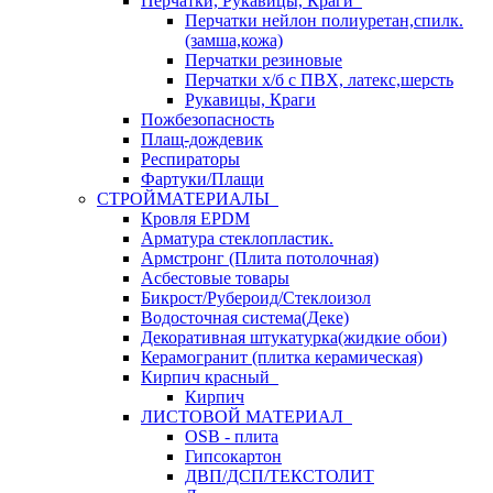
Перчатки, Рукавицы, Краги
Перчатки нейлон полиуретан,спилк.
(замша,кожа)
Перчатки резиновые
Перчатки х/б с ПВХ, латекс,шерсть
Рукавицы, Краги
Пожбезопасность
Плащ-дождевик
Респираторы
Фартуки/Плащи
СТРОЙМАТЕРИАЛЫ
Кровля ЕРDM
Арматура стеклопластик.
Армстронг (Плита потолочная)
Асбестовые товары
Бикрост/Рубероид/Стеклоизол
Водосточная система(Деке)
Декоративная штукатурка(жидкие обои)
Керамогранит (плитка керамическая)
Кирпич красный
Кирпич
ЛИСТОВОЙ МАТЕРИАЛ
OSB - плита
Гипсокартон
ДВП/ДСП/ТЕКСТОЛИТ