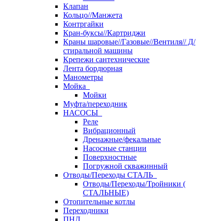
Клапан
Кольцо//Манжета
Контргайки
Кран-буксы//Картриджи
Краны шаровые//Газовые//Вентиля// Д/
стиральной машины
Крепежи сантехнические
Лента бордюрная
Манометры
Мойка
Мойки
Муфта/переходник
НАСОСЫ
Реле
Вибрационный
Дренажные/фекальные
Насосные станции
Поверхностные
Погружной скважинный
Отводы/Переходы СТАЛЬ
Отводы/Переходы/Тройники (
СТАЛЬНЫЕ)
Отопительные котлы
Переходники
ПНД