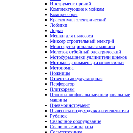
Инструмент прочий
Комплектующие к мойкам
Компрессоры
Краскопульт электрический
Лобзики
Лодки
Мешки для пылесоса
Миксер строительный электр-й
Многофункциональная машина
Молоток отбойный электрический
Мотобуры,шнеки,удлинители шнеков
Мотокосы,триммеры,газонокосилки
Мотопомпа
Ножницы
Отвертка аккумуляторная
Перфоратор
Плиткорезы
Плоско-шлифовальные,полировальные
машины
Пневмоинструмент
Пылесосы,воздуходувки,измельчители
Рубанок
Сварочное оборудование
Сварочные аппараты
Сельхозтехника