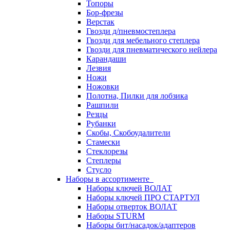
Топоры
Бор-фрезы
Верстак
Гвозди д/пневмостеплера
Гвозди для мебельного степлера
Гвозди для пневматического нейлера
Карандаши
Лезвия
Ножи
Ножовки
Полотна, Пилки для лобзика
Рашпили
Резцы
Рубанки
Скобы, Скобоудалители
Стамески
Стеклорезы
Степлеры
Стусло
Наборы в ассортименте
Наборы ключей ВОЛАТ
Наборы ключей ПРО СТАРТУЛ
Наборы отверток ВОЛАТ
Наборы STURM
Наборы бит/насадок/адаптеров