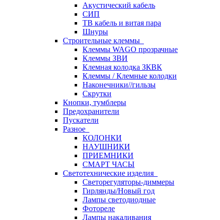
Акустический кабель
СИП
ТВ кабель и витая пара
Шнуры
Строительные клеммы
Клеммы WAGO прозрачные
Клеммы ЗВИ
Клемная колодка ЗКВК
Клеммы / Клемные колодки
Наконечники//гильзы
Скрутки
Кнопки, тумблеры
Предохранители
Пускатели
Разное
КОЛОНКИ
НАУШНИКИ
ПРИЕМНИКИ
СМАРТ ЧАСЫ
Светотехнические изделия
Светорегуляторы-диммеры
Гирлянды/Новый год
Лампы светодиодные
Фотореле
Лампы накаливания