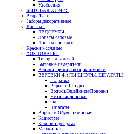
Удобрения
БЫТОВАЯ ХИМИЯ
Ведра/Баки
Заборы декоративные
Лопаты
ЛЕДОРУБЫ
Лопаты садовые
Лопаты снеговые
Краски масляные
ХОЗ.ТОВАРЫ
Товары для детей
Бытовые измерители
Веники,щетки,совки,окномойки
ВЕРЕВКИ,ФАЛЫ,ШНУРЫ, ШПАГАТЫ
Подвязка
Веревки,Шнуры
Вожжи/Ошейники/Поводки
Нити капроновые
Фал
Шпагаты
Воронки,Обувь резиновая
Канистры
Коврики для дома
Мешки п/п