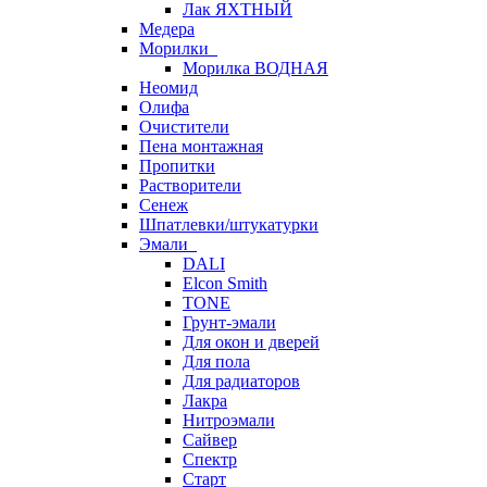
Лак ЯХТНЫЙ
Медера
Морилки
Морилка ВОДНАЯ
Неомид
Олифа
Очистители
Пена монтажная
Пропитки
Растворители
Сенеж
Шпатлевки/штукатурки
Эмали
DALI
Elcon Smith
TONE
Грунт-эмали
Для окон и дверей
Для пола
Для радиаторов
Лакра
Нитроэмали
Сайвер
Спектр
Старт