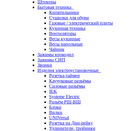
Штекеры
Бытовая техника
Кипятильники
Сушилки для обуви
Газовые / электрический плиты
Кухонная техника
Вентиляторы
Весы кухонные
Весы напольные
Чайник
Зажимы крокодил
Зажимы СИП
Звонки
Изделия электроустановочные
Розетка-таймер
Каучуковые разъёмы
Силовые разъёмы
IEK
Systeme Electric
Разъём РШ-ВШ
Блоки
Вилки
UNIVersal
Розетка на Дин-рейку
Удлинители, тройники