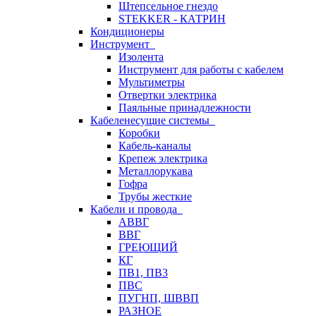
Штепсельное гнездо
STEKKER - КАТРИН
Кондиционеры
Инструмент
Изолента
Инструмент для работы с кабелем
Мультиметры
Отвертки электрика
Паяльные принадлежности
Кабеленесущие системы
Коробки
Кабель-каналы
Крепеж электрика
Металлорукава
Гофра
Трубы жесткие
Кабели и провода
АВВГ
ВВГ
ГРЕЮЩИЙ
КГ
ПВ1, ПВ3
ПВС
ПУГНП, ШВВП
РАЗНОЕ