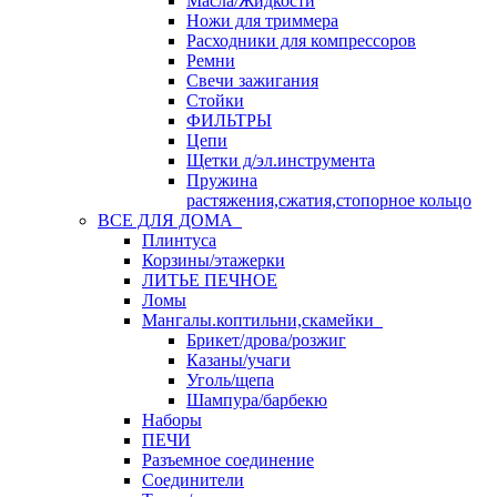
Масла/Жидкости
Ножи для триммера
Расходники для компрессоров
Ремни
Свечи зажигания
Стойки
ФИЛЬТРЫ
Цепи
Щетки д/эл.инструмента
Пружина
растяжения,сжатия,стопорное кольцо
ВСЕ ДЛЯ ДОМА
Плинтуса
Корзины/этажерки
ЛИТЬЕ ПЕЧНОЕ
Ломы
Мангалы.коптильни,скамейки
Брикет/дрова/розжиг
Казаны/учаги
Уголь/щепа
Шампура/барбекю
Наборы
ПЕЧИ
Разъемное соединение
Соединители