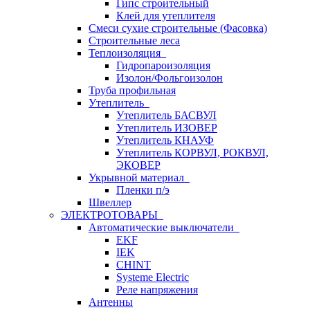
Гипс строительный
Клей для утеплителя
Смеси сухие строительные (Фасовка)
Строительные леса
Теплоизоляция
Гидропароизоляция
Изолон/Фольгоизолон
Труба профильная
Утеплитель
Утеплитель БАСВУЛ
Утеплитель ИЗОВЕР
Утеплитель КНАУФ
Утеплитель КОРВУЛ, РОКВУЛ,
ЭКОВЕР
Укрывной материал
Пленки п/э
Швеллер
ЭЛЕКТРОТОВАРЫ
Автоматические выключатели
EKF
IEK
CHINT
Systeme Electric
Реле напряжения
Антенны