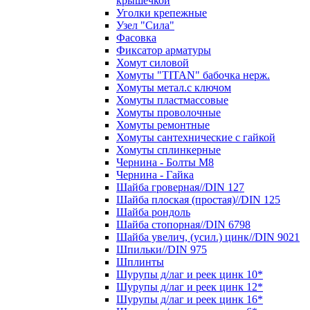
крышечкой
Уголки крепежные
Узел "Сила"
Фасовка
Фиксатор арматуры
Хомут силовой
Хомуты "TITAN" бабочка нерж.
Хомуты метал.с ключом
Хомуты пластмассовые
Хомуты проволочные
Хомуты ремонтные
Хомуты сантехнические с гайкой
Хомуты сплинкерные
Чернина - Болты М8
Чернина - Гайка
Шайба гроверная//DIN 127
Шайба плоская (простая)//DIN 125
Шайба рондоль
Шайба стопорная//DIN 6798
Шайба увелич, (усил.) цинк//DIN 9021
Шпильки//DIN 975
Шплинты
Шурупы д/лаг и реек цинк 10*
Шурупы д/лаг и реек цинк 12*
Шурупы д/лаг и реек цинк 16*