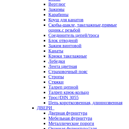
Вертлюг
Зажимы
Карабины
Коуш для канатов
Скобы-шакле, такелажные,прямые
оцинк.с резьбой
Соединитель цепей/троса
Блок отводной
Зажим винтовой
Канаты
Крюки такелажные
Лебедки
Лента цветная
Страховочный пояс
Стропы
Стяжки
Талреп цепной
Талреп крюк-кольцо
Трос//DIN 3055
Цепь короткозвенная, длиннозвенная
ДВЕРИ
Дверная фурнитура
Мебельная фурнитура
Металлические пороги
Оконная фурнитура//для