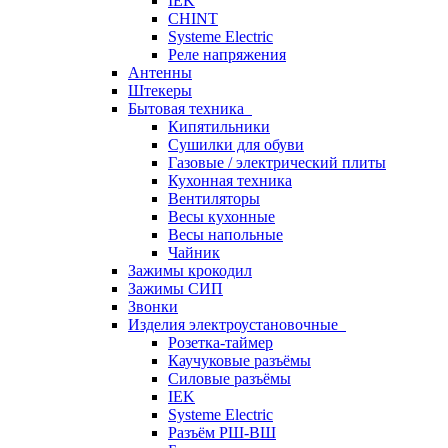
IEK
CHINT
Systeme Electric
Реле напряжения
Антенны
Штекеры
Бытовая техника
Кипятильники
Сушилки для обуви
Газовые / электрический плиты
Кухонная техника
Вентиляторы
Весы кухонные
Весы напольные
Чайник
Зажимы крокодил
Зажимы СИП
Звонки
Изделия электроустановочные
Розетка-таймер
Каучуковые разъёмы
Силовые разъёмы
IEK
Systeme Electric
Разъём РШ-ВШ