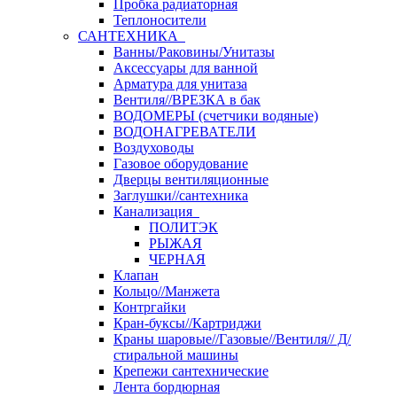
Пробка радиаторная
Теплоносители
САНТЕХНИКА
Ванны/Раковины/Унитазы
Аксессуары для ванной
Арматура для унитаза
Вентиля//ВРЕЗКА в бак
ВОДОМЕРЫ (счетчики водяные)
ВОДОНАГРЕВАТЕЛИ
Воздуховоды
Газовое оборудование
Дверцы вентиляционные
Заглушки//сантехника
Канализация
ПОЛИТЭК
РЫЖАЯ
ЧЕРНАЯ
Клапан
Кольцо//Манжета
Контргайки
Кран-буксы//Картриджи
Краны шаровые//Газовые//Вентиля// Д/
стиральной машины
Крепежи сантехнические
Лента бордюрная