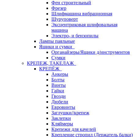
Фен строительный
Фрезер
Шлифмашина вибрационная
Шуруповерт
Эксцентриковая шлифовальная
машина
Электро- и бензопилы
Лампы паяльные
Ящики и сумки
Органайзеры/Ящики д/инструментов
Сумки
КРЕПЕЖ, ТАКЕЛАЖ
КРЕПЁЖ
Анкеры
Болты
Винты
Гайки
Гвозди
Дюбели
Евровинты
Заглушки//крепеж
Заклепки
Кляймеры
Крепежи для качелей
Крепление стропил (Держатель балки)