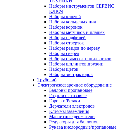
ТЕХНИКИ
Наборы инструментов СЕРВИС
КЛЮЧ
Наборы ключей
Наборы кольцевых пил
Наборы коронок
Наборы метчиков и плашек
Наборы надфилей
Наборы отверток
Наборы резцов по дереву
Наборы сверел
Наборы стамесок,напильников
Наборы шплинтов,пружин
Наборы щеток
Наборы экстракторов
Трубогиб
Электрогазосварочное оборудование
Баллоны пропановые
Газ,плиты газовые
Горелки/Резаки
Держатели электродов
Клеммы заземления
Магнитные держатели
Редукторы для баллонов
Рукава кислородные/пропановые