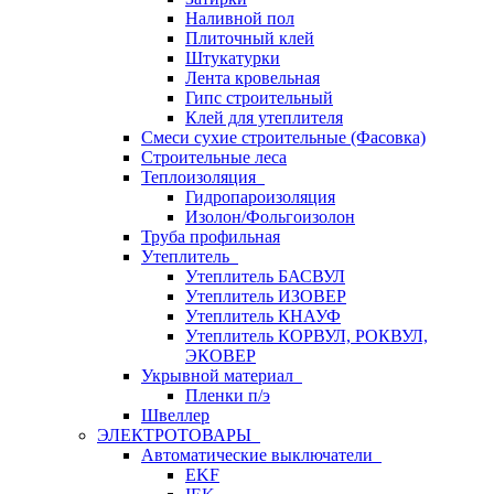
Наливной пол
Плиточный клей
Штукатурки
Лента кровельная
Гипс строительный
Клей для утеплителя
Смеси сухие строительные (Фасовка)
Строительные леса
Теплоизоляция
Гидропароизоляция
Изолон/Фольгоизолон
Труба профильная
Утеплитель
Утеплитель БАСВУЛ
Утеплитель ИЗОВЕР
Утеплитель КНАУФ
Утеплитель КОРВУЛ, РОКВУЛ,
ЭКОВЕР
Укрывной материал
Пленки п/э
Швеллер
ЭЛЕКТРОТОВАРЫ
Автоматические выключатели
EKF