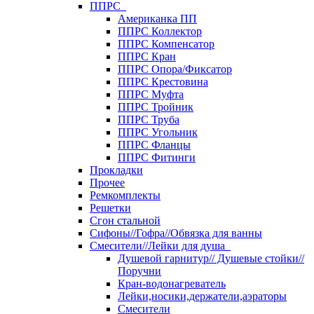
ППРС
Американка ПП
ППРС Коллектор
ППРС Компенсатор
ППРС Кран
ППРС Опора/Фиксатор
ППРС Крестовина
ППРС Муфта
ППРС Тройник
ППРС Труба
ППРС Угольник
ППРС Фланцы
ППРС Фитинги
Прокладки
Прочее
Ремкомплекты
Решетки
Сгон стальной
Сифоны//Гофра//Обвязка для ванны
Смесители//Лейки для душа
Душевой гарнитур// Душевые стойки//
Поручни
Кран-водонагреватель
Лейки,носики,держатели,аэраторы
Смесители