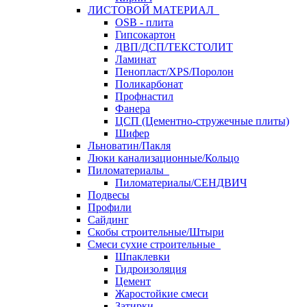
ЛИСТОВОЙ МАТЕРИАЛ
OSB - плита
Гипсокартон
ДВП/ДСП/ТЕКСТОЛИТ
Ламинат
Пенопласт/XPS/Поролон
Поликарбонат
Профнастил
Фанера
ЦСП (Цементно-стружечные плиты)
Шифер
Льноватин/Пакля
Люки канализационные/Кольцо
Пиломатериалы
Пиломатериалы/СЕНДВИЧ
Подвесы
Профили
Сайдинг
Скобы строительные/Штыри
Смеси сухие строительные
Шпаклевки
Гидроизоляция
Цемент
Жаростойкие смеси
Затирки