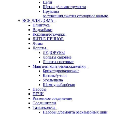
Цепи
Щетки д/эл.инструмента
Пружина
растяжения,сжатия,стопорное кольцо
ВСЕ ДЛЯ ДОМА
Плинтуса
Ведра/Баки
Корзины/этажерки
ЛИТЬЕ ПЕЧНОЕ
Ломы
Лопаты
ЛЕДОРУБЫ
Лопаты садовые
Лопаты снеговые
Мангалы.коптильни,скамейки
Брикет/дрова/розжиг
Казаны/учаги
Уголь/щепа
Шампура/барбекю
Наборы
ПЕЧИ
Разъемное соединение
Соединители
Тачки/колеса
Наборы д/ремонта бескамерных шин