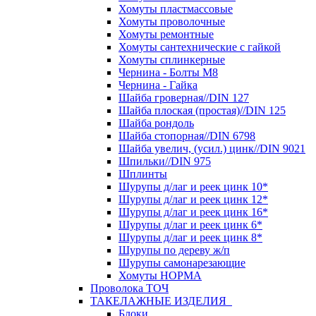
Хомуты пластмассовые
Хомуты проволочные
Хомуты ремонтные
Хомуты сантехнические с гайкой
Хомуты сплинкерные
Чернина - Болты М8
Чернина - Гайка
Шайба гроверная//DIN 127
Шайба плоская (простая)//DIN 125
Шайба рондоль
Шайба стопорная//DIN 6798
Шайба увелич, (усил.) цинк//DIN 9021
Шпильки//DIN 975
Шплинты
Шурупы д/лаг и реек цинк 10*
Шурупы д/лаг и реек цинк 12*
Шурупы д/лаг и реек цинк 16*
Шурупы д/лаг и реек цинк 6*
Шурупы д/лаг и реек цинк 8*
Шурупы по дереву ж/п
Шурупы самонарезающие
Хомуты НОРМА
Проволока ТОЧ
ТАКЕЛАЖНЫЕ ИЗДЕЛИЯ
Блоки