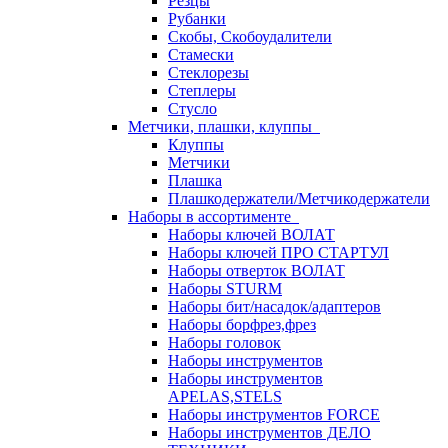
Резцы
Рубанки
Скобы, Скобоудалители
Стамески
Стеклорезы
Степлеры
Стусло
Метчики, плашки, клуппы
Клуппы
Метчики
Плашка
Плашкодержатели/Метчикодержатели
Наборы в ассортименте
Наборы ключей ВОЛАТ
Наборы ключей ПРО СТАРТУЛ
Наборы отверток ВОЛАТ
Наборы STURM
Наборы бит/насадок/адаптеров
Наборы борфрез,фрез
Наборы головок
Наборы инструментов
Наборы инструментов
APELAS,STELS
Наборы инструментов FORCE
Наборы инструментов ДЕЛО