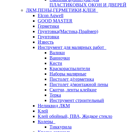
ПЛАСТИКОВЫХ ОКОН И ДВЕРЕЙ
ЛКМ,ПЕНЫ,ГЕРМЕТИКИ,КЛЕИ
Elcon Aqwell
GOOD MASTER
Герметики
Грунтовка(Мастика,Праймер)
Грунтовки
Известь
Инструмент для малярных работ
Валики
Ванночки
Кисти
Краскораспылители
Наборы малярные
Пистолет д/герметика
Пистолет д/монтажной пены
Скотчи, ленты клейкие
Терка
Инструмент строительный
Неликвид ЛКМ
Клей
Клей обойный, ПВА, Жидкое стекло
Колеры
Тиккурила