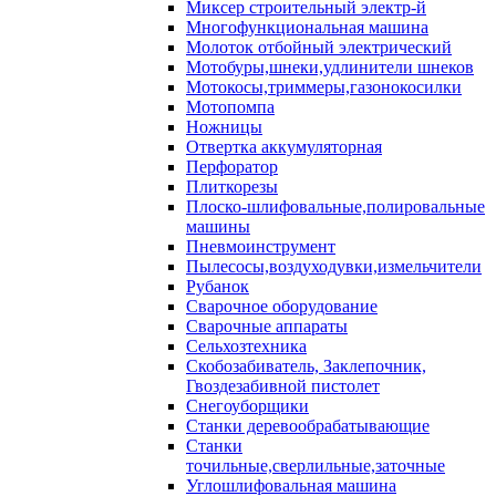
Миксер строительный электр-й
Многофункциональная машина
Молоток отбойный электрический
Мотобуры,шнеки,удлинители шнеков
Мотокосы,триммеры,газонокосилки
Мотопомпа
Ножницы
Отвертка аккумуляторная
Перфоратор
Плиткорезы
Плоско-шлифовальные,полировальные
машины
Пневмоинструмент
Пылесосы,воздуходувки,измельчители
Рубанок
Сварочное оборудование
Сварочные аппараты
Сельхозтехника
Скобозабиватель, Заклепочник,
Гвоздезабивной пистолет
Снегоуборщики
Станки деревообрабатывающие
Станки
точильные,сверлильные,заточные
Углошлифовальная машина