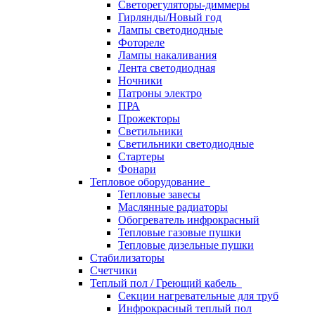
Светорегуляторы-диммеры
Гирлянды/Новый год
Лампы светодиодные
Фотореле
Лампы накаливания
Лента светодиодная
Ночники
Патроны электро
ПРА
Прожекторы
Светильники
Светильники светодиодные
Стартеры
Фонари
Тепловое оборудование
Тепловые завесы
Маслянные радиаторы
Обогреватель инфрокрасный
Тепловые газовые пушки
Тепловые дизельные пушки
Стабилизаторы
Счетчики
Теплый пол / Греющий кабель
Секции нагревательные для труб
Инфрокрасный теплый пол