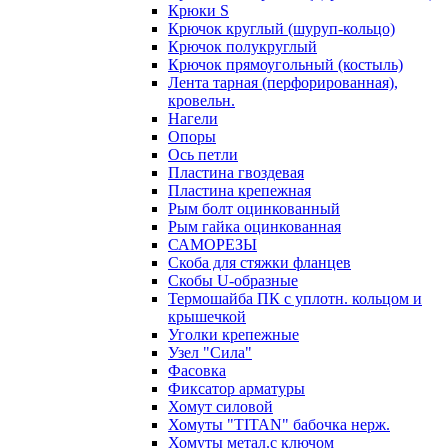
Крюки S
Крючок круглый (шуруп-кольцо)
Крючок полукруглый
Крючок прямоугольный (костыль)
Лента тарная (перфорированная),
кровельн.
Нагели
Опоры
Ось петли
Пластина гвоздевая
Пластина крепежная
Рым болт оцинкованный
Рым гайка оцинкованная
САМОРЕЗЫ
Скоба для стяжки фланцев
Скобы U-образные
Термошайба ПК с уплотн. кольцом и
крышечкой
Уголки крепежные
Узел "Сила"
Фасовка
Фиксатор арматуры
Хомут силовой
Хомуты "TITAN" бабочка нерж.
Хомуты метал.с ключом