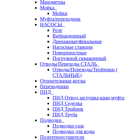
Манометры
Мойка
Мойки
Муфта/переходник
НАСОСЫ
Реле
Вибрационный
Дренажные/фекальные
Насосные станции
Поверхностные
Погружной скважинный
Отводы/Переходы СТАЛЬ
Отводы/Переходы/Тройники (
СТАЛЬНЫЕ)
Отопительные котлы
Переходники
ПНД
ПНД Отвод,заглушка,кран,муфта
ПНД Седелка
ПНД Тройник
ПНД Труба
Подводки
Подводки газа
Подводки для воды
Полотенцесушители