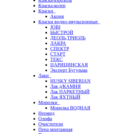
Краска-аэрозоль
Краска-колер
Краски
Акция
Краски водно-эмульсионные
JOBI
БЫСТРОЙ
ДЕОЛЬ,ТРИОЛЬ
ЛАКРА
СПЕКТР
СТАРТ
ТЕКС
ЦАРИЦИНСКАЯ
Эксперт Бугульма
Лаки
HUSKY SIBERIAN
Лак д/КАМНЯ
Лак ПАРКЕТНЫЙ
Лак ЯХТНЫЙ
Морилки
Морилка ВОДНАЯ
Неомид
Олифа
Очистители
Пена монтажная