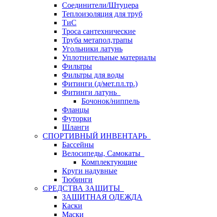
Соединители/Штуцера
Теплоизоляция для труб
ТиС
Троса сантехнические
Труба метапол,трапы
Угольники латунь
Уплотнительные материалы
Фильтры
Фильтры для воды
Фитинги (д/мет.пл.тр.)
Фитинги латунь
Бочонок/ниппель
Фланцы
Футорки
Шланги
СПОРТИВНЫЙ ИНВЕНТАРЬ
Бассейны
Велосипеды, Самокаты
Комплектующие
Круги надувные
Тюбинги
СРЕДСТВА ЗАЩИТЫ
ЗАЩИТНАЯ ОДЕЖДА
Каски
Маски