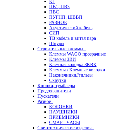
КГ
ПВ1, ПВ3
ПВС
ПУГНП, ШВВП
РАЗНОЕ
Акустический кабель
СИП
ТВ кабель и витая пара
Шнуры
Строительные клеммы
Клеммы WAGO прозрачные
Клеммы ЗВИ
Клемная колодка ЗКВК
Клеммы / Клемные колодки
Наконечники//гильзы
Скрутки
Кнопки, тумблеры
Предохранители
Пускатели
Разное
КОЛОНКИ
НАУШНИКИ
ПРИЕМНИКИ
СМАРТ ЧАСЫ
Светотехнические изделия