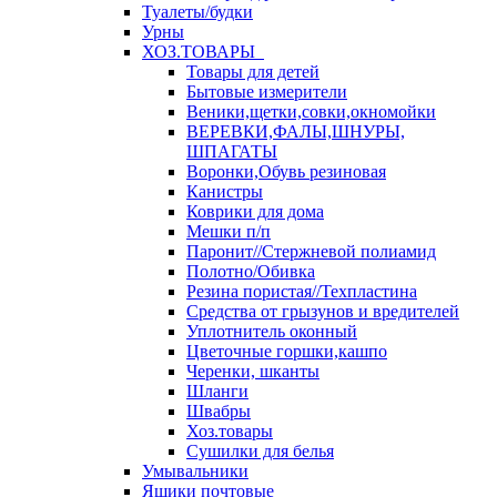
Туалеты/будки
Урны
ХОЗ.ТОВАРЫ
Товары для детей
Бытовые измерители
Веники,щетки,совки,окномойки
ВЕРЕВКИ,ФАЛЫ,ШНУРЫ,
ШПАГАТЫ
Воронки,Обувь резиновая
Канистры
Коврики для дома
Мешки п/п
Паронит//Стержневой полиамид
Полотно/Обивка
Резина пористая//Техпластина
Средства от грызунов и вредителей
Уплотнитель оконный
Цветочные горшки,кашпо
Черенки, шканты
Шланги
Швабры
Хоз.товары
Сушилки для белья
Умывальники
Ящики почтовые