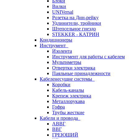
Блоки
Вилки
UNIVersal
Розетка на Дин-рейку
Удлинители, тройники
Штепсельное гнездо
STEKKER - КАТРИН
Кондиционеры
Инструмент
Изолента
Инструмент для работы с кабелем
Мультиметры
Отвертки электрика
Паяльные принадлежности
Кабеленесущие системы
Коробки
Кабель-каналы
Крепеж электрика
Металлорукава
Гофра
Трубы жесткие
Кабели и провода
АВВГ
ВВГ
ГРЕЮЩИЙ