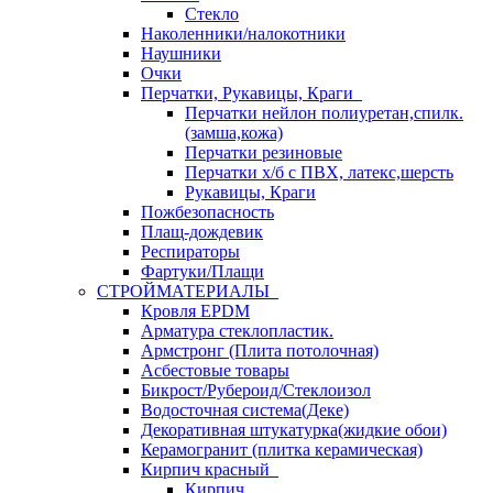
Стекло
Наколенники/налокотники
Наушники
Очки
Перчатки, Рукавицы, Краги
Перчатки нейлон полиуретан,спилк.
(замша,кожа)
Перчатки резиновые
Перчатки х/б с ПВХ, латекс,шерсть
Рукавицы, Краги
Пожбезопасность
Плащ-дождевик
Респираторы
Фартуки/Плащи
СТРОЙМАТЕРИАЛЫ
Кровля ЕРDM
Арматура стеклопластик.
Армстронг (Плита потолочная)
Асбестовые товары
Бикрост/Рубероид/Стеклоизол
Водосточная система(Деке)
Декоративная штукатурка(жидкие обои)
Керамогранит (плитка керамическая)
Кирпич красный
Кирпич