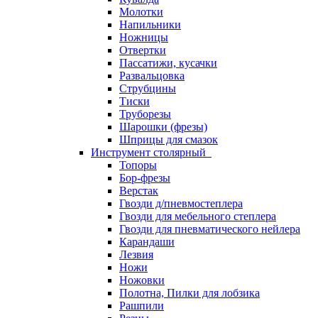
Молотки
Напильники
Ножницы
Отвертки
Пассатижи, кусачки
Развальцовка
Струбцины
Тиски
Труборезы
Шарошки (фрезы)
Шприцы для смазок
Инструмент столярный
Топоры
Бор-фрезы
Верстак
Гвозди д/пневмостеплера
Гвозди для мебельного степлера
Гвозди для пневматического нейлера
Карандаши
Лезвия
Ножи
Ножовки
Полотна, Пилки для лобзика
Рашпили