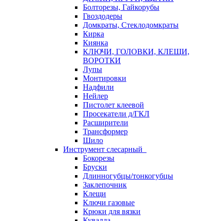
Болторезы, Гайкорубы
Гвоздодеры
Домкраты, Стеклодомкраты
Кирка
Киянка
КЛЮЧИ, ГОЛОВКИ, КЛЕЩИ,
ВОРОТКИ
Лупы
Монтировки
Надфили
Нейлер
Пистолет клеевой
Просекатели д/ГКЛ
Расширители
Трансформер
Шило
Инструмент слесарный
Бокорезы
Бруски
Длинногубцы/тонкогубцы
Заклепочник
Клещи
Ключи газовые
Крюки для вязки
Кувалда