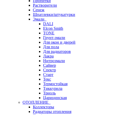
Пропитки
Растворители
Сенеж
Шпатлевки/штукатурки
Эмали
DALI
Elcon Smith
TONE
Грунт-эмали
Для окон и дверей
Для пола
Для радиаторов
Лакра
Нитроэмали
Сайвер
Спектр
Старт
Текс
Термостойкая
Тиккурила
Триоль
Царицинская
ОТОПЛЕНИЕ
Коллекторы
Радиаторы отопления