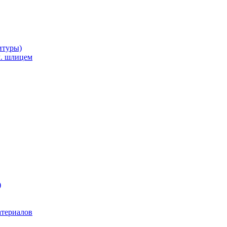
итуры)
м. шлицем
)
атериалов