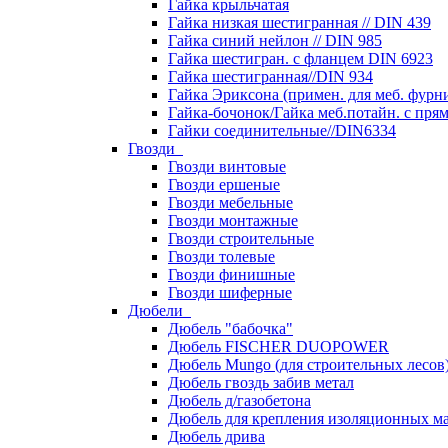
Гайка крыльчатая
Гайка низкая шестигранная // DIN 439
Гайка синий нейлон // DIN 985
Гайка шестигран. с фланцем DIN 6923
Гайка шестигранная//DIN 934
Гайка Эриксона (примен. для меб. фурн
Гайка-бочонок/Гайка меб.потайн. с пря
Гайки соединительные//DIN6334
Гвозди
Гвозди винтовые
Гвозди ершеные
Гвозди мебельные
Гвозди монтажные
Гвозди строительные
Гвозди толевые
Гвозди финишные
Гвозди шиферные
Дюбели
Дюбель "бабочка"
Дюбель FISCHER DUOPOWER
Дюбель Mungo (для строительных лесов
Дюбель гвоздь забив метал
Дюбель д/газобетона
Дюбель для крепления изоляционных м
Дюбель дрива