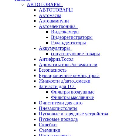
АВТОТОВАРЫ
АВТОТОВАРЫ
Автомасла
Автошампуни
Автоэлектроника
Видеокамеры
Видеорегистраторы
Радар-детекторы
Аккумуляторы
сопутствующие товары
Антифриз,Тосол
Ароматизаторы/освежители
Безопасность
Буксировочные ремни, троса
Жидкости д/авто.,смазки
Запчасти для ТО
Фильтры воздушные
Фильтры маслянные
Очистители для авто
Пневмопистолеты
Пусковые и зарядные устройства
Пусковые провода
Скребки
Съемники
Шпильковерты