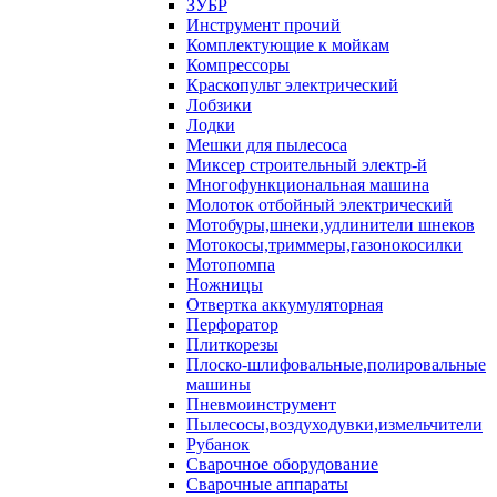
ЗУБР
Инструмент прочий
Комплектующие к мойкам
Компрессоры
Краскопульт электрический
Лобзики
Лодки
Мешки для пылесоса
Миксер строительный электр-й
Многофункциональная машина
Молоток отбойный электрический
Мотобуры,шнеки,удлинители шнеков
Мотокосы,триммеры,газонокосилки
Мотопомпа
Ножницы
Отвертка аккумуляторная
Перфоратор
Плиткорезы
Плоско-шлифовальные,полировальные
машины
Пневмоинструмент
Пылесосы,воздуходувки,измельчители
Рубанок
Сварочное оборудование
Сварочные аппараты