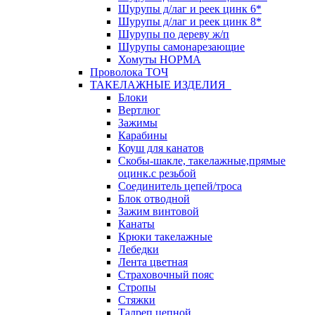
Шурупы д/лаг и реек цинк 6*
Шурупы д/лаг и реек цинк 8*
Шурупы по дереву ж/п
Шурупы самонарезающие
Хомуты НОРМА
Проволока ТОЧ
ТАКЕЛАЖНЫЕ ИЗДЕЛИЯ
Блоки
Вертлюг
Зажимы
Карабины
Коуш для канатов
Скобы-шакле, такелажные,прямые
оцинк.с резьбой
Соединитель цепей/троса
Блок отводной
Зажим винтовой
Канаты
Крюки такелажные
Лебедки
Лента цветная
Страховочный пояс
Стропы
Стяжки
Талреп цепной