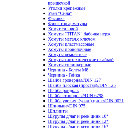
крышечкой
Уголки крепежные
Узел "Сила"
Фасовка
Фиксатор арматуры
Хомут силовой
Хомуты "TITAN" бабочка нерж.
Хомуты метал.с ключом
Хомуты пластмассовые
Хомуты проволочные
Хомуты ремонтные
Хомуты сантехнические с гайкой
Хомуты сплинкерные
Чернина - Болты М8
Чернина - Гайка
Шайба гроверная//DIN 127
Шайба плоская (простая)//DIN 125
Шайба рондоль
Шайба стопорная//DIN 6798
Шайба увелич, (усил.) цинк//DIN 9021
Шпильки//DIN 975
Шплинты
Шурупы д/лаг и реек цинк 10*
Шурупы д/лаг и реек цинк 12*
Шурупы д/лаг и реек цинк 16*