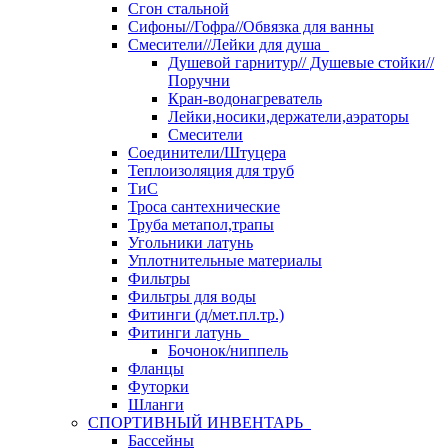
Сгон стальной
Сифоны//Гофра//Обвязка для ванны
Смесители//Лейки для душа
Душевой гарнитур// Душевые стойки//
Поручни
Кран-водонагреватель
Лейки,носики,держатели,аэраторы
Смесители
Соединители/Штуцера
Теплоизоляция для труб
ТиС
Троса сантехнические
Труба метапол,трапы
Угольники латунь
Уплотнительные материалы
Фильтры
Фильтры для воды
Фитинги (д/мет.пл.тр.)
Фитинги латунь
Бочонок/ниппель
Фланцы
Футорки
Шланги
СПОРТИВНЫЙ ИНВЕНТАРЬ
Бассейны