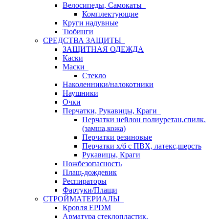
Велосипеды, Самокаты
Комплектующие
Круги надувные
Тюбинги
СРЕДСТВА ЗАЩИТЫ
ЗАЩИТНАЯ ОДЕЖДА
Каски
Маски
Стекло
Наколенники/налокотники
Наушники
Очки
Перчатки, Рукавицы, Краги
Перчатки нейлон полиуретан,спилк.
(замша,кожа)
Перчатки резиновые
Перчатки х/б с ПВХ, латекс,шерсть
Рукавицы, Краги
Пожбезопасность
Плащ-дождевик
Респираторы
Фартуки/Плащи
СТРОЙМАТЕРИАЛЫ
Кровля ЕРDM
Арматура стеклопластик.