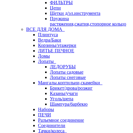
ФИЛЬТРЫ
Цепи
Щетки д/эл.инструмента
Пружина
растяжения,сжатия,стопорное кольцо
ВСЕ ДЛЯ ДОМА
Плинтуса
Ведра/Баки
Корзины/этажерки
ЛИТЬЕ ПЕЧНОЕ
Ломы
Лопаты
ЛЕДОРУБЫ
Лопаты садовые
Лопаты снеговые
Мангалы.коптильни,скамейки
Брикет/дрова/розжиг
Казаны/учаги
Уголь/щепа
Шампура/барбекю
Наборы
ПЕЧИ
Разъемное соединение
Соединители
Тачки/колеса