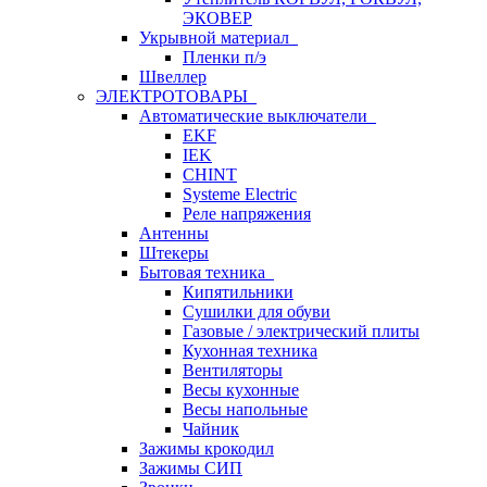
ЭКОВЕР
Укрывной материал
Пленки п/э
Швеллер
ЭЛЕКТРОТОВАРЫ
Автоматические выключатели
EKF
IEK
CHINT
Systeme Electric
Реле напряжения
Антенны
Штекеры
Бытовая техника
Кипятильники
Сушилки для обуви
Газовые / электрический плиты
Кухонная техника
Вентиляторы
Весы кухонные
Весы напольные
Чайник
Зажимы крокодил
Зажимы СИП