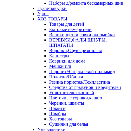
Наборы д/ремонта бескамерных шин
Туалеты/будки
Урны
ХОЗ.ТОВАРЫ
Товары для детей
Бытовые измерители
Веники,щетки,совки,окномойки
ВЕРЕВКИ,ФАЛЫ,ШНУРЫ,
ШПАГАТЫ
Воронки,Обувь резиновая
Канистры
Коврики для дома
Мешки п/п
Паронит//Стержневой полиамид
Полотно/Обивка
Резина пористая//Техпластина
Средства от грызунов и вредителей
Уплотнитель оконный
Цветочные горшки,кашпо
Черенки, шканты
Шланги
Швабры
Хоз.товары
Сушилки для белья
Умывальники