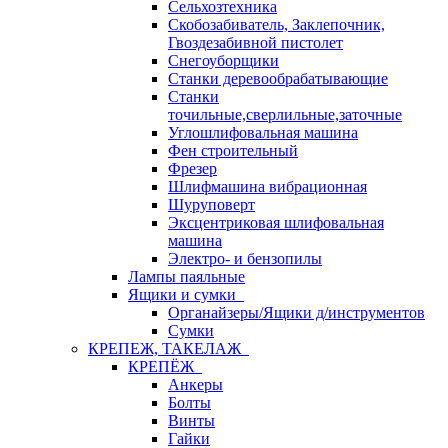
Сельхозтехника
Скобозабиватель, Заклепочник,
Гвоздезабивной пистолет
Снегоуборщики
Станки деревообрабатывающие
Станки
точильные,сверлильные,заточные
Углошлифовальная машина
Фен строительный
Фрезер
Шлифмашина вибрационная
Шуруповерт
Эксцентриковая шлифовальная
машина
Электро- и бензопилы
Лампы паяльные
Ящики и сумки
Органайзеры/Ящики д/инструментов
Сумки
КРЕПЕЖ, ТАКЕЛАЖ
КРЕПЁЖ
Анкеры
Болты
Винты
Гайки