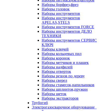
Наборы бит/насадок/адаптеров
Наборы борфрез,фрез
Наборы головок
Наборы инструментов
Наборы инструментов
APELAS,STELS
Наборы инструментов FORCE
Наборы инструментов ДЕЛО
ТЕХНИКИ
Наборы инструментов СЕРВИС
КЛЮЧ
Наборы ключей
Наборы кольцевых пил
Наборы коронок
Наборы метчиков и плашек
Наборы надфилей
Наборы отверток
Наборы резцов по дереву
Наборы сверел
Наборы стамесок,напильников
Наборы шплинтов,пружин
Наборы щеток
Наборы экстракторов
Трубогиб
Электрогазосварочное оборудование