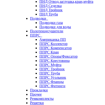
ПНД Отвод,заглушка,кран,муфта
ПНД Седелка
ПНД Тройник
ПНД Труба
Подводки
Подводки газа
Подводки для воды
Полотенцесушители
ППРС
Американка ПП
ППРС Коллектор
ППРС Компенсатор
ППРС Кран
ППРС Опора/Фиксатор
ППРС Крестовина
ППРС Муфта
ППРС Тройник
ППРС Труба
ППРС Угольник
ППРС Фланцы
ППРС Фитинги
Прокладки
Прочее
Ремкомплекты
Решетки