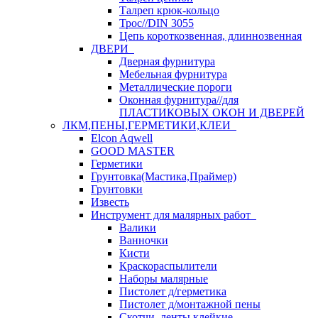
Талреп крюк-кольцо
Трос//DIN 3055
Цепь короткозвенная, длиннозвенная
ДВЕРИ
Дверная фурнитура
Мебельная фурнитура
Металлические пороги
Оконная фурнитура//для
ПЛАСТИКОВЫХ ОКОН И ДВЕРЕЙ
ЛКМ,ПЕНЫ,ГЕРМЕТИКИ,КЛЕИ
Elcon Aqwell
GOOD MASTER
Герметики
Грунтовка(Мастика,Праймер)
Грунтовки
Известь
Инструмент для малярных работ
Валики
Ванночки
Кисти
Краскораспылители
Наборы малярные
Пистолет д/герметика
Пистолет д/монтажной пены
Скотчи, ленты клейкие