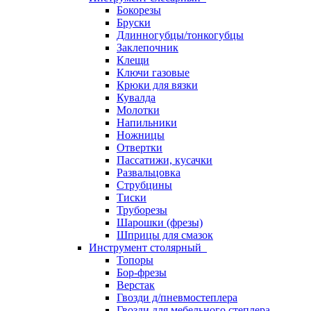
Бокорезы
Бруски
Длинногубцы/тонкогубцы
Заклепочник
Клещи
Ключи газовые
Крюки для вязки
Кувалда
Молотки
Напильники
Ножницы
Отвертки
Пассатижи, кусачки
Развальцовка
Струбцины
Тиски
Труборезы
Шарошки (фрезы)
Шприцы для смазок
Инструмент столярный
Топоры
Бор-фрезы
Верстак
Гвозди д/пневмостеплера
Гвозди для мебельного степлера