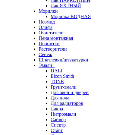
Лак ПАРКЕТНЫЙ
Лак ЯХТНЫЙ
Морилки
Морилка ВОДНАЯ
Неомид
Олифа
Очистители
Пена монтажная
Пропитки
Растворители
Сенеж
Шпатлевки/штукатурки
Эмали
DALI
Elcon Smith
TONE
Грунт-эмали
Для окон и дверей
Для пола
Для радиаторов
Лакра
Нитроэмали
Сайвер
Спектр
Старт