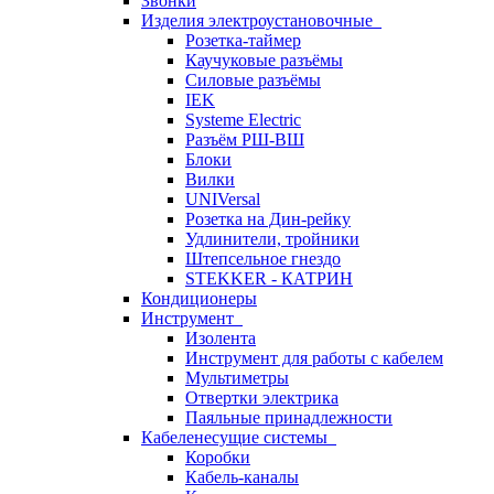
Звонки
Изделия электроустановочные
Розетка-таймер
Каучуковые разъёмы
Силовые разъёмы
IEK
Systeme Electric
Разъём РШ-ВШ
Блоки
Вилки
UNIVersal
Розетка на Дин-рейку
Удлинители, тройники
Штепсельное гнездо
STEKKER - КАТРИН
Кондиционеры
Инструмент
Изолента
Инструмент для работы с кабелем
Мультиметры
Отвертки электрика
Паяльные принадлежности
Кабеленесущие системы
Коробки
Кабель-каналы