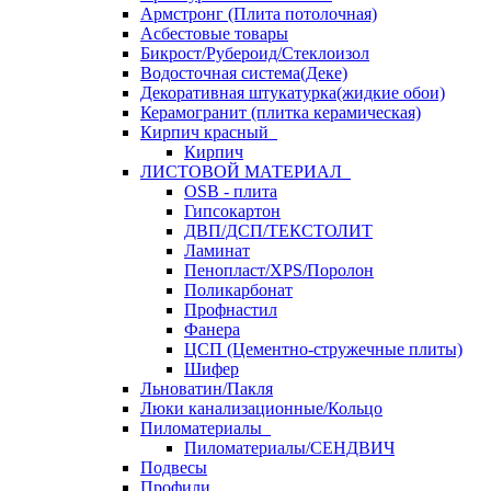
Армстронг (Плита потолочная)
Асбестовые товары
Бикрост/Рубероид/Стеклоизол
Водосточная система(Деке)
Декоративная штукатурка(жидкие обои)
Керамогранит (плитка керамическая)
Кирпич красный
Кирпич
ЛИСТОВОЙ МАТЕРИАЛ
OSB - плита
Гипсокартон
ДВП/ДСП/ТЕКСТОЛИТ
Ламинат
Пенопласт/XPS/Поролон
Поликарбонат
Профнастил
Фанера
ЦСП (Цементно-стружечные плиты)
Шифер
Льноватин/Пакля
Люки канализационные/Кольцо
Пиломатериалы
Пиломатериалы/СЕНДВИЧ
Подвесы
Профили