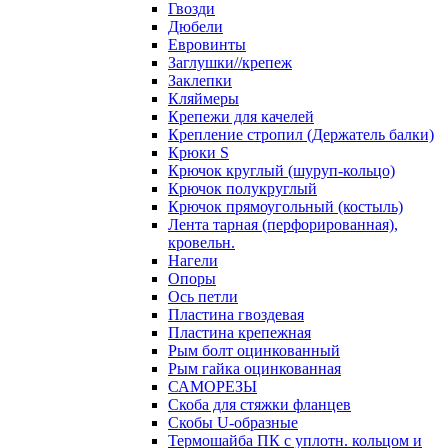
Гвозди
Дюбели
Евровинты
Заглушки//крепеж
Заклепки
Кляймеры
Крепежи для качелей
Крепление стропил (Держатель балки)
Крюки S
Крючок круглый (шуруп-кольцо)
Крючок полукруглый
Крючок прямоугольный (костыль)
Лента тарная (перфорированная),
кровельн.
Нагели
Опоры
Ось петли
Пластина гвоздевая
Пластина крепежная
Рым болт оцинкованный
Рым гайка оцинкованная
САМОРЕЗЫ
Скоба для стяжки фланцев
Скобы U-образные
Термошайба ПК с уплотн. кольцом и