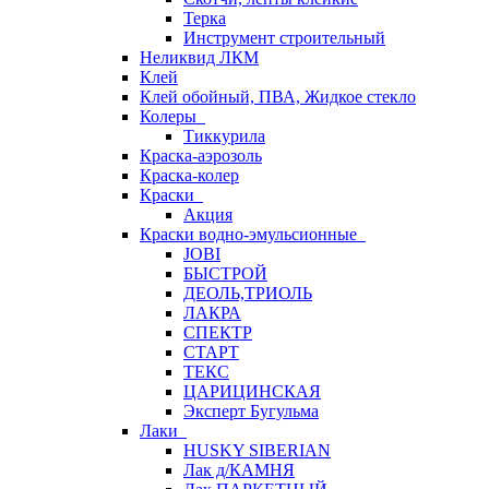
Терка
Инструмент строительный
Неликвид ЛКМ
Клей
Клей обойный, ПВА, Жидкое стекло
Колеры
Тиккурила
Краска-аэрозоль
Краска-колер
Краски
Акция
Краски водно-эмульсионные
JOBI
БЫСТРОЙ
ДЕОЛЬ,ТРИОЛЬ
ЛАКРА
СПЕКТР
СТАРТ
ТЕКС
ЦАРИЦИНСКАЯ
Эксперт Бугульма
Лаки
HUSKY SIBERIAN
Лак д/КАМНЯ