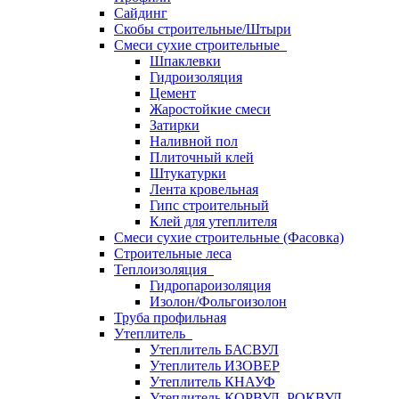
Сайдинг
Скобы строительные/Штыри
Смеси сухие строительные
Шпаклевки
Гидроизоляция
Цемент
Жаростойкие смеси
Затирки
Наливной пол
Плиточный клей
Штукатурки
Лента кровельная
Гипс строительный
Клей для утеплителя
Смеси сухие строительные (Фасовка)
Строительные леса
Теплоизоляция
Гидропароизоляция
Изолон/Фольгоизолон
Труба профильная
Утеплитель
Утеплитель БАСВУЛ
Утеплитель ИЗОВЕР
Утеплитель КНАУФ
Утеплитель КОРВУЛ, РОКВУЛ,