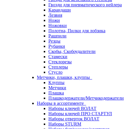
Гвозди для пневматического нейлера
Карандаши
Лезвия
Ножи
Ножовки
Полотна, Пилки для лобзика
Рашпили
Резцы
Рубанки
Скобы, Скобоудалители
Стамески
Стеклорезы
Степлеры
Стусло
Метчики, плашки, клуппы
Клуппы
Метчики
Плашка
Плашкодержатели/Метчикодержатели
Наборы в ассортименте
Наборы ключей ВОЛАТ
Наборы ключей ПРО СТАРТУЛ
Наборы отверток ВОЛАТ
Наборы STURM