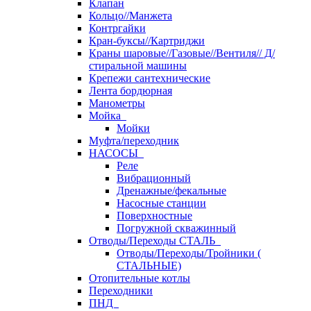
Клапан
Кольцо//Манжета
Контргайки
Кран-буксы//Картриджи
Краны шаровые//Газовые//Вентиля// Д/
стиральной машины
Крепежи сантехнические
Лента бордюрная
Манометры
Мойка
Мойки
Муфта/переходник
НАСОСЫ
Реле
Вибрационный
Дренажные/фекальные
Насосные станции
Поверхностные
Погружной скважинный
Отводы/Переходы СТАЛЬ
Отводы/Переходы/Тройники (
СТАЛЬНЫЕ)
Отопительные котлы
Переходники
ПНД