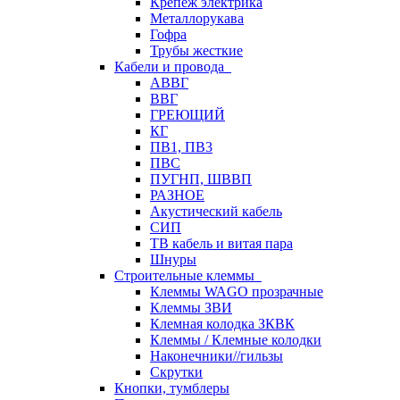
Крепеж электрика
Металлорукава
Гофра
Трубы жесткие
Кабели и провода
АВВГ
ВВГ
ГРЕЮЩИЙ
КГ
ПВ1, ПВ3
ПВС
ПУГНП, ШВВП
РАЗНОЕ
Акустический кабель
СИП
ТВ кабель и витая пара
Шнуры
Строительные клеммы
Клеммы WAGO прозрачные
Клеммы ЗВИ
Клемная колодка ЗКВК
Клеммы / Клемные колодки
Наконечники//гильзы
Скрутки
Кнопки, тумблеры