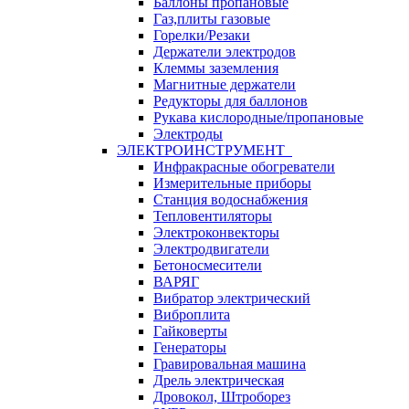
Баллоны пропановые
Газ,плиты газовые
Горелки/Резаки
Держатели электродов
Клеммы заземления
Магнитные держатели
Редукторы для баллонов
Рукава кислородные/пропановые
Электроды
ЭЛЕКТРОИНСТРУМЕНТ
Инфракрасные обогреватели
Измерительные приборы
Станция водоснабжения
Тепловентиляторы
Электроконвекторы
Электродвигатели
Бетоносмесители
ВАРЯГ
Вибратор электрический
Виброплита
Гайковерты
Генераторы
Гравировальная машина
Дрель электрическая
Дровокол, Штроборез