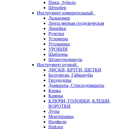
Пики, Зубило
Штробер
Инструмент измерительный
Дальномер
Лента мерная геодезическая
Линейки
Рулетки
Угломеры
Угольники
УРОВНИ
Шаблоны
Штангенциркуль
Инструмент ручной
ДИСКИ, КРУГИ, ЩЕТКИ
Болторезы, Гайкорубы
Гвоздодеры
Домкраты, Стеклодомкраты
Кирка
Киянка
КЛЮЧИ, ГОЛОВКИ, КЛЕЩИ,
ВОРОТКИ
Лупы
Монтировки
Надфили
Нейлер