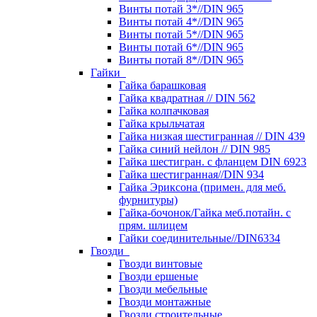
Винты потай 3*//DIN 965
Винты потай 4*//DIN 965
Винты потай 5*//DIN 965
Винты потай 6*//DIN 965
Винты потай 8*//DIN 965
Гайки
Гайка барашковая
Гайка квадратная // DIN 562
Гайка колпачковая
Гайка крыльчатая
Гайка низкая шестигранная // DIN 439
Гайка синий нейлон // DIN 985
Гайка шестигран. с фланцем DIN 6923
Гайка шестигранная//DIN 934
Гайка Эриксона (примен. для меб.
фурнитуры)
Гайка-бочонок/Гайка меб.потайн. с
прям. шлицем
Гайки соединительные//DIN6334
Гвозди
Гвозди винтовые
Гвозди ершеные
Гвозди мебельные
Гвозди монтажные
Гвозди строительные