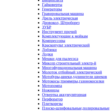
Виброплита
Гайковерты
Генераторы
Гравировальная машина
Дрель электрическая
Дровокол, Штроборез
ЗУБР
Инструмент прочий
Комплектующие к мойкам
Компрессоры
Краскопульт электрический
Лобзики
Лодки
Мешки для пылесоса
Миксер строительный электр-й
Многофункциональная машина
Молоток отбойный электрический
Мотобуры,шнеки,удлинители шнеков
Мотокосы,триммеры,газонокосилки
Мотопомпа
Ножницы
Отвертка аккумуляторная
Перфоратор
Плиткорезы
Плоско-шлифовальные,полировальные