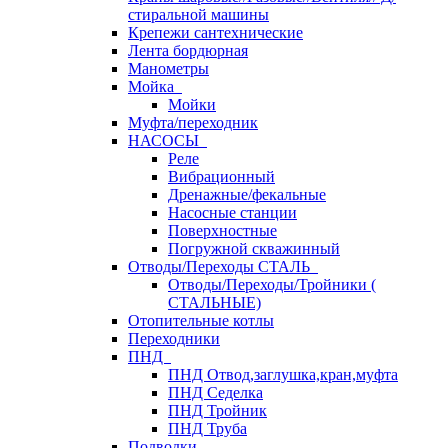
стиральной машины
Крепежи сантехнические
Лента бордюрная
Манометры
Мойка
Мойки
Муфта/переходник
НАСОСЫ
Реле
Вибрационный
Дренажные/фекальные
Насосные станции
Поверхностные
Погружной скважинный
Отводы/Переходы СТАЛЬ
Отводы/Переходы/Тройники (
СТАЛЬНЫЕ)
Отопительные котлы
Переходники
ПНД
ПНД Отвод,заглушка,кран,муфта
ПНД Седелка
ПНД Тройник
ПНД Труба
Подводки