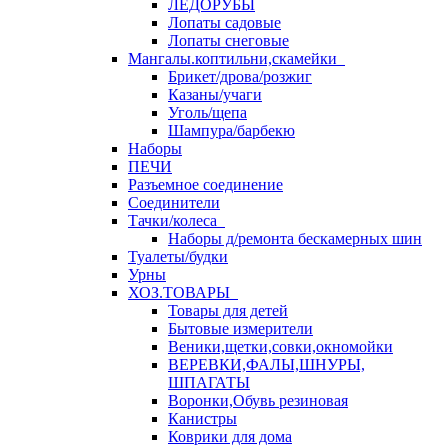
ЛЕДОРУБЫ
Лопаты садовые
Лопаты снеговые
Мангалы.коптильни,скамейки
Брикет/дрова/розжиг
Казаны/учаги
Уголь/щепа
Шампура/барбекю
Наборы
ПЕЧИ
Разъемное соединение
Соединители
Тачки/колеса
Наборы д/ремонта бескамерных шин
Туалеты/будки
Урны
ХОЗ.ТОВАРЫ
Товары для детей
Бытовые измерители
Веники,щетки,совки,окномойки
ВЕРЕВКИ,ФАЛЫ,ШНУРЫ,
ШПАГАТЫ
Воронки,Обувь резиновая
Канистры
Коврики для дома