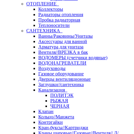
ОТОПЛЕНИЕ
Коллекторы
Радиаторы отопления
Пробка радиаторная
Теплоносители
САНТЕХНИКА
Ванны/Раковины/Унитазы
Аксессуары для ванной
Арматура для унитаза
Вентиля//ВРЕЗКА в бак
ВОДОМЕРЫ (счетчики водяные)
ВОДОНАГРЕВАТЕЛИ
Воздуховоды
Газовое оборудование
Дверцы вентиляционные
Заглушки//сантехника
Канализация
ПОЛИТЭК
РЫЖАЯ
ЧЕРНАЯ
Клапан
Кольцо//Манжета
Контргайки
Кран-буксы//Картриджи
Краны шаровые//Газовые//Вентиля// Д/