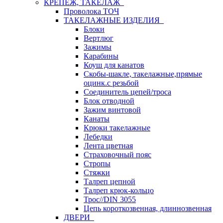
КРЕПЕЖ, ТАКЕЛАЖ
Проволока ТОЧ
ТАКЕЛАЖНЫЕ ИЗДЕЛИЯ
Блоки
Вертлюг
Зажимы
Карабины
Коуш для канатов
Скобы-шакле, такелажные,прямые
оцинк.с резьбой
Соединитель цепей/троса
Блок отводной
Зажим винтовой
Канаты
Крюки такелажные
Лебедки
Лента цветная
Страховочный пояс
Стропы
Стяжки
Талреп цепной
Талреп крюк-кольцо
Трос//DIN 3055
Цепь короткозвенная, длиннозвенная
ДВЕРИ