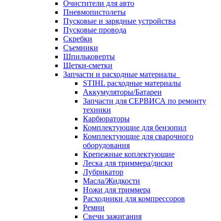
Очистители для авто
Пневмопистолеты
Пусковые и зарядные устройства
Пусковые провода
Скребки
Съемники
Шпильковерты
Щетки-сметки
Запчасти и расходные материалы
STIHL расходные материалы
Аккумуляторы/Батареи
Запчасти для СЕРВИСА по ремонту
техники
Карбюраторы
Комплектующие для бензопил
Комплектующие для сварочного
оборудования
Крепежные коплектующие
Леска для триммера/диски
Лубрикатор
Масла/Жидкости
Ножи для триммера
Расходники для компрессоров
Ремни
Свечи зажигания