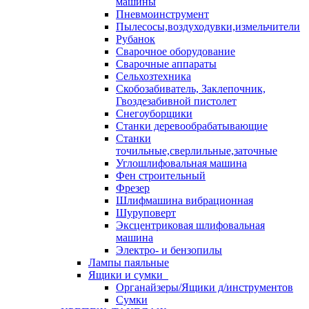
машины
Пневмоинструмент
Пылесосы,воздуходувки,измельчители
Рубанок
Сварочное оборудование
Сварочные аппараты
Сельхозтехника
Скобозабиватель, Заклепочник,
Гвоздезабивной пистолет
Снегоуборщики
Станки деревообрабатывающие
Станки
точильные,сверлильные,заточные
Углошлифовальная машина
Фен строительный
Фрезер
Шлифмашина вибрационная
Шуруповерт
Эксцентриковая шлифовальная
машина
Электро- и бензопилы
Лампы паяльные
Ящики и сумки
Органайзеры/Ящики д/инструментов
Сумки