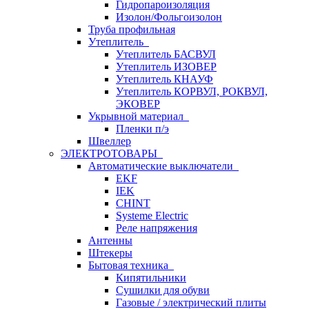
Гидропароизоляция
Изолон/Фольгоизолон
Труба профильная
Утеплитель
Утеплитель БАСВУЛ
Утеплитель ИЗОВЕР
Утеплитель КНАУФ
Утеплитель КОРВУЛ, РОКВУЛ,
ЭКОВЕР
Укрывной материал
Пленки п/э
Швеллер
ЭЛЕКТРОТОВАРЫ
Автоматические выключатели
EKF
IEK
CHINT
Systeme Electric
Реле напряжения
Антенны
Штекеры
Бытовая техника
Кипятильники
Сушилки для обуви
Газовые / электрический плиты