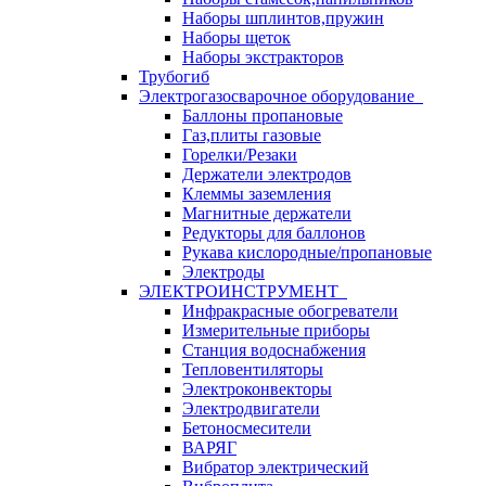
Наборы шплинтов,пружин
Наборы щеток
Наборы экстракторов
Трубогиб
Электрогазосварочное оборудование
Баллоны пропановые
Газ,плиты газовые
Горелки/Резаки
Держатели электродов
Клеммы заземления
Магнитные держатели
Редукторы для баллонов
Рукава кислородные/пропановые
Электроды
ЭЛЕКТРОИНСТРУМЕНТ
Инфракрасные обогреватели
Измерительные приборы
Станция водоснабжения
Тепловентиляторы
Электроконвекторы
Электродвигатели
Бетоносмесители
ВАРЯГ
Вибратор электрический