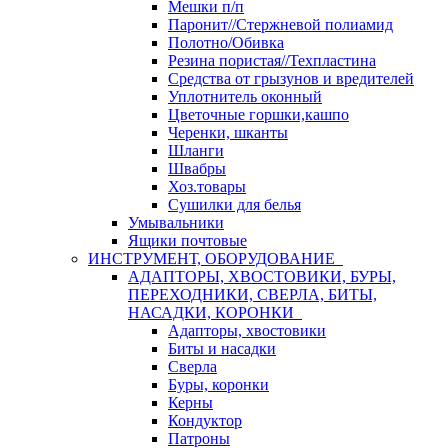
Мешки п/п
Паронит//Стержневой полиамид
Полотно/Обивка
Резина пористая//Техпластина
Средства от грызунов и вредителей
Уплотнитель оконный
Цветочные горшки,кашпо
Черенки, шканты
Шланги
Швабры
Хоз.товары
Сушилки для белья
Умывальники
Ящики почтовые
ИНСТРУМЕНТ, ОБОРУДОВАНИЕ
АДАПТОРЫ, ХВОСТОВИКИ, БУРЫ,
ПЕРЕХОДНИКИ, СВЕРЛА, БИТЫ,
НАСАДКИ, КОРОНКИ
Адапторы, хвостовики
Биты и насадки
Сверла
Буры, коронки
Керны
Кондуктор
Патроны