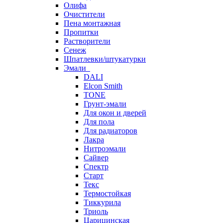
Олифа
Очистители
Пена монтажная
Пропитки
Растворители
Сенеж
Шпатлевки/штукатурки
Эмали
DALI
Elcon Smith
TONE
Грунт-эмали
Для окон и дверей
Для пола
Для радиаторов
Лакра
Нитроэмали
Сайвер
Спектр
Старт
Текс
Термостойкая
Тиккурила
Триоль
Царицинская