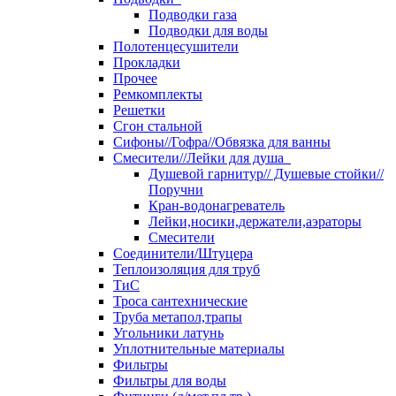
Подводки газа
Подводки для воды
Полотенцесушители
Прокладки
Прочее
Ремкомплекты
Решетки
Сгон стальной
Сифоны//Гофра//Обвязка для ванны
Смесители//Лейки для душа
Душевой гарнитур// Душевые стойки//
Поручни
Кран-водонагреватель
Лейки,носики,держатели,аэраторы
Смесители
Соединители/Штуцера
Теплоизоляция для труб
ТиС
Троса сантехнические
Труба метапол,трапы
Угольники латунь
Уплотнительные материалы
Фильтры
Фильтры для воды