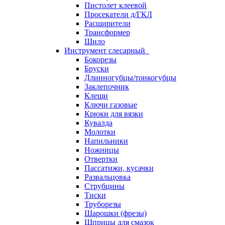
Пистолет клеевой
Просекатели д/ГКЛ
Расширители
Трансформер
Шило
Инструмент слесарный
Бокорезы
Бруски
Длинногубцы/тонкогубцы
Заклепочник
Клещи
Ключи газовые
Крюки для вязки
Кувалда
Молотки
Напильники
Ножницы
Отвертки
Пассатижи, кусачки
Развальцовка
Струбцины
Тиски
Труборезы
Шарошки (фрезы)
Шприцы для смазок