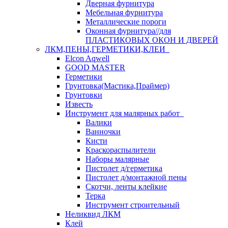
Дверная фурнитура
Мебельная фурнитура
Металлические пороги
Оконная фурнитура//для
ПЛАСТИКОВЫХ ОКОН И ДВЕРЕЙ
ЛКМ,ПЕНЫ,ГЕРМЕТИКИ,КЛЕИ
Elcon Aqwell
GOOD MASTER
Герметики
Грунтовка(Мастика,Праймер)
Грунтовки
Известь
Инструмент для малярных работ
Валики
Ванночки
Кисти
Краскораспылители
Наборы малярные
Пистолет д/герметика
Пистолет д/монтажной пены
Скотчи, ленты клейкие
Терка
Инструмент строительный
Неликвид ЛКМ
Клей