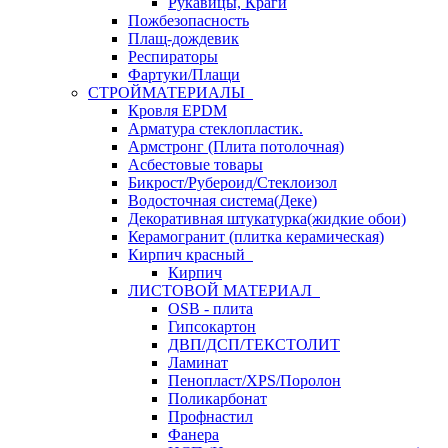
Рукавицы, Краги
Пожбезопасность
Плащ-дождевик
Респираторы
Фартуки/Плащи
СТРОЙМАТЕРИАЛЫ
Кровля ЕРDM
Арматура стеклопластик.
Армстронг (Плита потолочная)
Асбестовые товары
Бикрост/Рубероид/Стеклоизол
Водосточная система(Деке)
Декоративная штукатурка(жидкие обои)
Керамогранит (плитка керамическая)
Кирпич красный
Кирпич
ЛИСТОВОЙ МАТЕРИАЛ
OSB - плита
Гипсокартон
ДВП/ДСП/ТЕКСТОЛИТ
Ламинат
Пенопласт/XPS/Поролон
Поликарбонат
Профнастил
Фанера