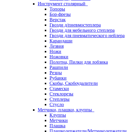
Инструмент столярный
Топоры
Бор-фрезы
Верстак
Гвозди д/пневмостеплера
Гвозди для мебельного степлера
Гвозди для пневматического нейлера
Карандаши
Лезвия
Ножи
Ножовки
Полотна, Пилки для лобзика
Рашпили
Резцы
Рубанки
Скобы, Скобоудалители
Стамески
Стеклорезы
Степлеры
Стусло
Метчики, плашки, клуппы
Клуппы
Метчики
Плашка
Плашкодержатели/Метчикодержатели