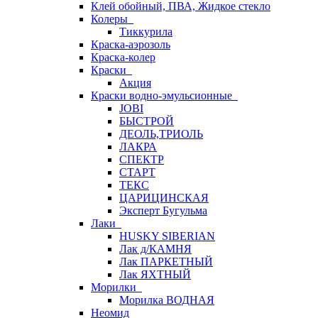
Клей обойный, ПВА, Жидкое стекло
Колеры
Тиккурила
Краска-аэрозоль
Краска-колер
Краски
Акция
Краски водно-эмульсионные
JOBI
БЫСТРОЙ
ДЕОЛЬ,ТРИОЛЬ
ЛАКРА
СПЕКТР
СТАРТ
ТЕКС
ЦАРИЦИНСКАЯ
Эксперт Бугульма
Лаки
HUSKY SIBERIAN
Лак д/КАМНЯ
Лак ПАРКЕТНЫЙ
Лак ЯХТНЫЙ
Морилки
Морилка ВОДНАЯ
Неомид