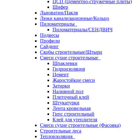
ЦСП (Цементно-стружечные плиты)
Шифер
Льноватин/Пакля
Люки канализационные/Кольцо
Пиломатериалы
Пиломатериалы/СЕНДВИЧ
Подвесы
Профили
Сайдинг
Скобы строительные/Штыри
Смеси сухие строительные
Шпаклевки
Гидроизоляция
Цемент
Жаростойкие смеси
Затирки
Наливной пол
Плиточный клей
Штукатурки
Лента кровельная
Гипс строительный
Клей для утеплителя
Смеси сухие строительные (Фасовка)
Строительные леса
Теплоизоляция