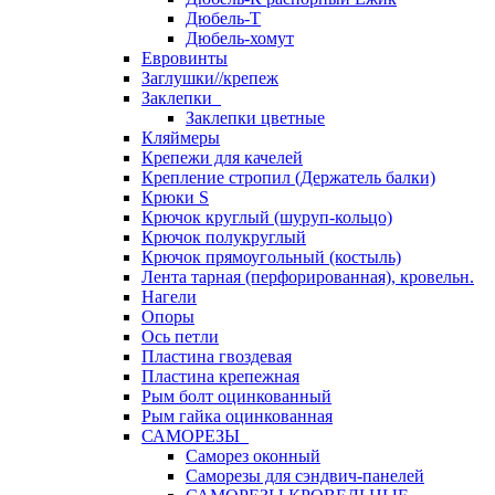
Дюбель-Т
Дюбель-хомут
Евровинты
Заглушки//крепеж
Заклепки
Заклепки цветные
Кляймеры
Крепежи для качелей
Крепление стропил (Держатель балки)
Крюки S
Крючок круглый (шуруп-кольцо)
Крючок полукруглый
Крючок прямоугольный (костыль)
Лента тарная (перфорированная), кровельн.
Нагели
Опоры
Ось петли
Пластина гвоздевая
Пластина крепежная
Рым болт оцинкованный
Рым гайка оцинкованная
САМОРЕЗЫ
Саморез оконный
Саморезы для сэндвич-панелей