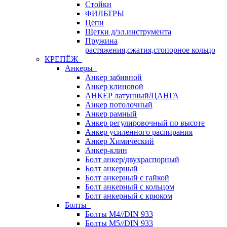
Стойки
ФИЛЬТРЫ
Цепи
Щетки д/эл.инструмента
Пружина
растяжения,сжатия,стопорное кольцо
КРЕПЁЖ
Анкеры
Анкер забивной
Анкер клиновой
АНКЕР латунный/ЦАНГА
Анкер потолочный
Анкер рамный
Анкер регулировочный по высоте
Анкер усиленного распирания
Анкер Химический
Анкер-клин
Болт анкер/двухраспорный
Болт анкерный
Болт анкерный с гайкой
Болт анкерный с кольцом
Болт анкерный с крюком
Болты
Болты М4//DIN 933
Болты М5//DIN 933