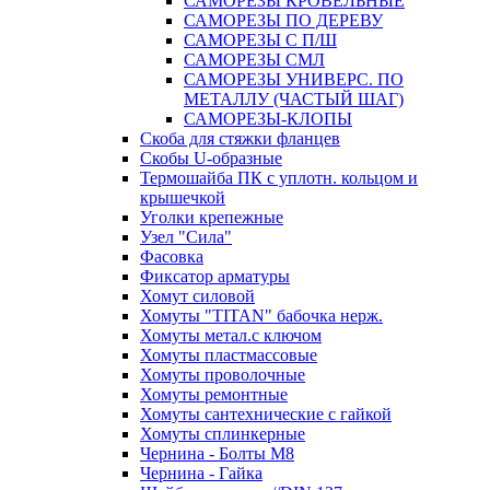
САМОРЕЗЫ КРОВЕЛЬНЫЕ
САМОРЕЗЫ ПО ДЕРЕВУ
САМОРЕЗЫ С П/Ш
САМОРЕЗЫ СМЛ
САМОРЕЗЫ УНИВЕРС. ПО
МЕТАЛЛУ (ЧАСТЫЙ ШАГ)
САМОРЕЗЫ-КЛОПЫ
Скоба для стяжки фланцев
Скобы U-образные
Термошайба ПК с уплотн. кольцом и
крышечкой
Уголки крепежные
Узел "Сила"
Фасовка
Фиксатор арматуры
Хомут силовой
Хомуты "TITAN" бабочка нерж.
Хомуты метал.с ключом
Хомуты пластмассовые
Хомуты проволочные
Хомуты ремонтные
Хомуты сантехнические с гайкой
Хомуты сплинкерные
Чернина - Болты М8
Чернина - Гайка