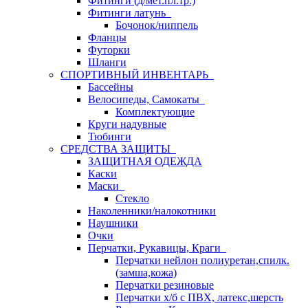
Фитинги (д/мет.пл.тр.)
Фитинги латунь
Бочонок/ниппель
Фланцы
Футорки
Шланги
СПОРТИВНЫЙ ИНВЕНТАРЬ
Бассейны
Велосипеды, Самокаты
Комплектующие
Круги надувные
Тюбинги
СРЕДСТВА ЗАЩИТЫ
ЗАЩИТНАЯ ОДЕЖДА
Каски
Маски
Стекло
Наколенники/налокотники
Наушники
Очки
Перчатки, Рукавицы, Краги
Перчатки нейлон полиуретан,спилк.
(замша,кожа)
Перчатки резиновые
Перчатки х/б с ПВХ, латекс,шерсть