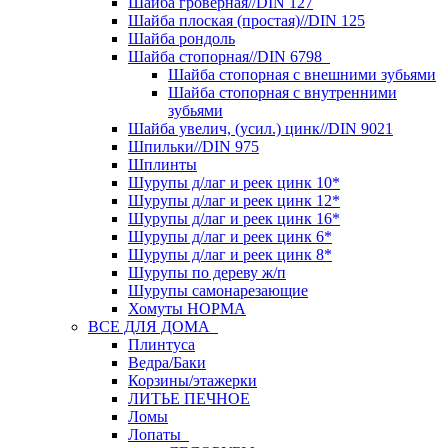
Шайба гроверная//DIN 127
Шайба плоская (простая)//DIN 125
Шайба рондоль
Шайба стопорная//DIN 6798
Шайба стопорная с внешними зубьями
Шайба стопорная с внутренними
зубьями
Шайба увелич, (усил.) цинк//DIN 9021
Шпильки//DIN 975
Шплинты
Шурупы д/лаг и реек цинк 10*
Шурупы д/лаг и реек цинк 12*
Шурупы д/лаг и реек цинк 16*
Шурупы д/лаг и реек цинк 6*
Шурупы д/лаг и реек цинк 8*
Шурупы по дереву ж/п
Шурупы самонарезающие
Хомуты НОРМА
ВСЕ ДЛЯ ДОМА
Плинтуса
Ведра/Баки
Корзины/этажерки
ЛИТЬЕ ПЕЧНОЕ
Ломы
Лопаты