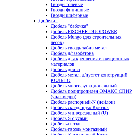
Гвозди толевые
Гвозди финишные
Гвозди шиферные
Дюбели
Дюбель "бабочка"
Дюбель FISCHER DUOPOWER
Дюбель Mungo (для строительных
лесов)
Дюбель гвоздь забив метал
Дюбель д/газобетона
Дюбель для крепления изоляционных
материалов
Дюбель дрива
Дюбель метал. д/пустот конструкций
КОЛЬЦО
Дюбель многофункциональный
Дюбель полипропилен ОМАКС СПИР
(упак.ведро)
Дюбель распорный-N (нейлон)
Дюбель склад.пруж Крючок
Дюбель универсальный (U)
Дюбель-S с усами
Дюбель-гвоздь
Дюбель-гвоздь монтажный
Дюбель-К распорный Ежик