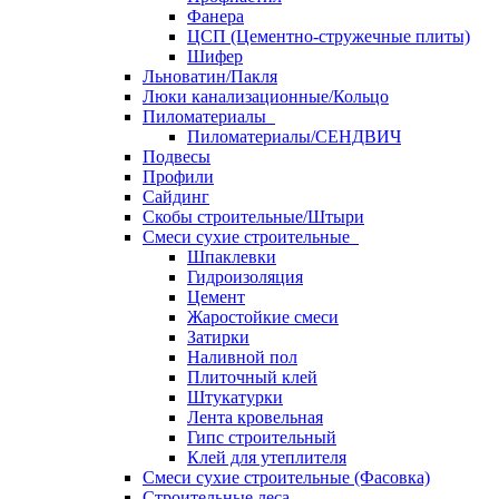
Фанера
ЦСП (Цементно-стружечные плиты)
Шифер
Льноватин/Пакля
Люки канализационные/Кольцо
Пиломатериалы
Пиломатериалы/СЕНДВИЧ
Подвесы
Профили
Сайдинг
Скобы строительные/Штыри
Смеси сухие строительные
Шпаклевки
Гидроизоляция
Цемент
Жаростойкие смеси
Затирки
Наливной пол
Плиточный клей
Штукатурки
Лента кровельная
Гипс строительный
Клей для утеплителя
Смеси сухие строительные (Фасовка)
Строительные леса