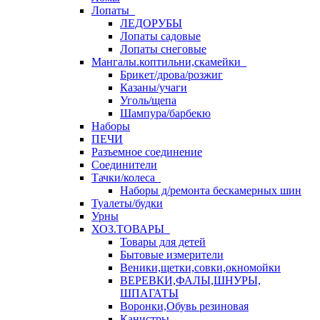
Лопаты
ЛЕДОРУБЫ
Лопаты садовые
Лопаты снеговые
Мангалы.коптильни,скамейки
Брикет/дрова/розжиг
Казаны/учаги
Уголь/щепа
Шампура/барбекю
Наборы
ПЕЧИ
Разъемное соединение
Соединители
Тачки/колеса
Наборы д/ремонта бескамерных шин
Туалеты/будки
Урны
ХОЗ.ТОВАРЫ
Товары для детей
Бытовые измерители
Веники,щетки,совки,окномойки
ВЕРЕВКИ,ФАЛЫ,ШНУРЫ,
ШПАГАТЫ
Воронки,Обувь резиновая
Канистры