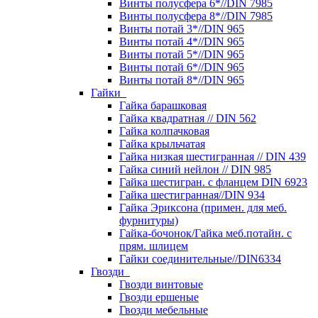
Винты полусфера 6*//DIN 7985
Винты полусфера 8*//DIN 7985
Винты потай 3*//DIN 965
Винты потай 4*//DIN 965
Винты потай 5*//DIN 965
Винты потай 6*//DIN 965
Винты потай 8*//DIN 965
Гайки
Гайка барашковая
Гайка квадратная // DIN 562
Гайка колпачковая
Гайка крыльчатая
Гайка низкая шестигранная // DIN 439
Гайка синий нейлон // DIN 985
Гайка шестигран. с фланцем DIN 6923
Гайка шестигранная//DIN 934
Гайка Эриксона (примен. для меб.
фурнитуры)
Гайка-бочонок/Гайка меб.потайн. с
прям. шлицем
Гайки соединительные//DIN6334
Гвозди
Гвозди винтовые
Гвозди ершеные
Гвозди мебельные