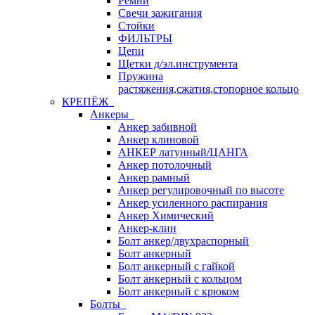
Ремни
Свечи зажигания
Стойки
ФИЛЬТРЫ
Цепи
Щетки д/эл.инструмента
Пружина
растяжения,сжатия,стопорное кольцо
КРЕПЁЖ
Анкеры
Анкер забивной
Анкер клиновой
АНКЕР латунный/ЦАНГА
Анкер потолочный
Анкер рамный
Анкер регулировочный по высоте
Анкер усиленного распирания
Анкер Химический
Анкер-клин
Болт анкер/двухраспорный
Болт анкерный
Болт анкерный с гайкой
Болт анкерный с кольцом
Болт анкерный с крюком
Болты