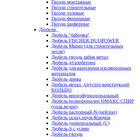
Гвозди монтажные
Гвозди строительные
Гвозди толевые
Гвозди финишные
Гвозди шиферные
Дюбели
Дюбель "бабочка"
Дюбель FISCHER DUOPOWER
Дюбель Mungo (для строительных
лесов)
Дюбель гвоздь забив метал
Дюбель д/газобетона
Дюбель для крепления изоляционных
материалов
Дюбель дрива
Дюбель метал. д/пустот конструкций
КОЛЬЦО
Дюбель многофункциональный
Дюбель полипропилен ОМАКС СПИР
(упак.ведро)
Дюбель распорный-N (нейлон)
Дюбель склад.пруж Крючок
Дюбель универсальный (U)
Дюбель-S с усами
Дюбель-гвоздь