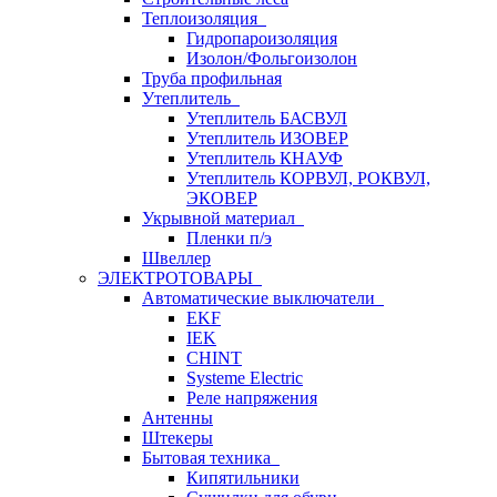
Теплоизоляция
Гидропароизоляция
Изолон/Фольгоизолон
Труба профильная
Утеплитель
Утеплитель БАСВУЛ
Утеплитель ИЗОВЕР
Утеплитель КНАУФ
Утеплитель КОРВУЛ, РОКВУЛ,
ЭКОВЕР
Укрывной материал
Пленки п/э
Швеллер
ЭЛЕКТРОТОВАРЫ
Автоматические выключатели
EKF
IEK
CHINT
Systeme Electric
Реле напряжения
Антенны
Штекеры
Бытовая техника
Кипятильники