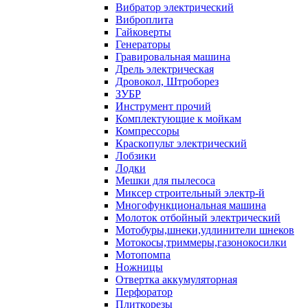
Вибратор электрический
Виброплита
Гайковерты
Генераторы
Гравировальная машина
Дрель электрическая
Дровокол, Штроборез
ЗУБР
Инструмент прочий
Комплектующие к мойкам
Компрессоры
Краскопульт электрический
Лобзики
Лодки
Мешки для пылесоса
Миксер строительный электр-й
Многофункциональная машина
Молоток отбойный электрический
Мотобуры,шнеки,удлинители шнеков
Мотокосы,триммеры,газонокосилки
Мотопомпа
Ножницы
Отвертка аккумуляторная
Перфоратор
Плиткорезы