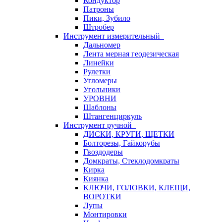
Кондуктор
Патроны
Пики, Зубило
Штробер
Инструмент измерительный
Дальномер
Лента мерная геодезическая
Линейки
Рулетки
Угломеры
Угольники
УРОВНИ
Шаблоны
Штангенциркуль
Инструмент ручной
ДИСКИ, КРУГИ, ЩЕТКИ
Болторезы, Гайкорубы
Гвоздодеры
Домкраты, Стеклодомкраты
Кирка
Киянка
КЛЮЧИ, ГОЛОВКИ, КЛЕЩИ,
ВОРОТКИ
Лупы
Монтировки