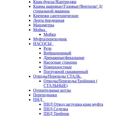
Кран-буксы//Картриджи
Краны шаровые//Газовые//Вентиля// Д/
стиральной машины
Крепежи сантехнические
Лента бордюрная
Манометры
Мойка
Мойки
Муфта/переходник
НАСОСЫ
Реле
Вибрационный
Дренажные/фекальные
Насосные станции
Поверхностные
Погружной скважинный
Отводы/Переходы СТАЛЬ
Отводы/Переходы/Тройники (
СТАЛЬНЫЕ)
Отопительные котлы
Переходники
ПНД
ПНД Отвод,заглушка,кран,муфта
ПНД Седелка
ПНД Тройник