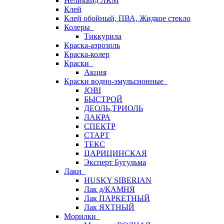
Неликвид ЛКМ
Клей
Клей обойный, ПВА, Жидкое стекло
Колеры
Тиккурила
Краска-аэрозоль
Краска-колер
Краски
Акция
Краски водно-эмульсионные
JOBI
БЫСТРОЙ
ДЕОЛЬ,ТРИОЛЬ
ЛАКРА
СПЕКТР
СТАРТ
ТЕКС
ЦАРИЦИНСКАЯ
Эксперт Бугульма
Лаки
HUSKY SIBERIAN
Лак д/КАМНЯ
Лак ПАРКЕТНЫЙ
Лак ЯХТНЫЙ
Морилки