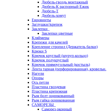
Дюбель-гвоздь монтажный
Дюбель-К распорный Ежик
Дюбель-Т
Дюбель-хомут
Евровинты
Заглушки//крепеж
Заклепки
Заклепки цветные
Кляймеры
Крепежи для качелей
Крепление стропил (Держатель балки)
Крюки S
Крючок круглый (шуруп-кольцо)
Крючок полукруглый
Крючок прямоугольный (костыль)
Лента тарная (перфорированная), кровельн.
Нагели
Опоры
Ось петли
Пластина гвоздевая
Пластина крепежная
Рым болт оцинкованный
Рым гайка оцинкованная
САМОРЕЗЫ
Саморез оконный