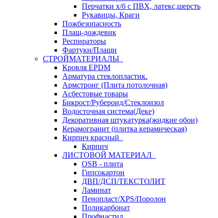
Перчатки х/б с ПВХ, латекс,шерсть
Рукавицы, Краги
Пожбезопасность
Плащ-дождевик
Респираторы
Фартуки/Плащи
СТРОЙМАТЕРИАЛЫ
Кровля ЕРDM
Арматура стеклопластик.
Армстронг (Плита потолочная)
Асбестовые товары
Бикрост/Рубероид/Стеклоизол
Водосточная система(Деке)
Декоративная штукатурка(жидкие обои)
Керамогранит (плитка керамическая)
Кирпич красный
Кирпич
ЛИСТОВОЙ МАТЕРИАЛ
OSB - плита
Гипсокартон
ДВП/ДСП/ТЕКСТОЛИТ
Ламинат
Пенопласт/XPS/Поролон
Поликарбонат
Профнастил