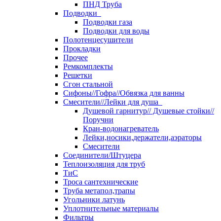
ПНД Труба
Подводки
Подводки газа
Подводки для воды
Полотенцесушители
Прокладки
Прочее
Ремкомплекты
Решетки
Сгон стальной
Сифоны//Гофра//Обвязка для ванны
Смесители//Лейки для душа
Душевой гарнитур// Душевые стойки//
Поручни
Кран-водонагреватель
Лейки,носики,держатели,аэраторы
Смесители
Соединители/Штуцера
Теплоизоляция для труб
ТиС
Троса сантехнические
Труба метапол,трапы
Угольники латунь
Уплотнительные материалы
Фильтры