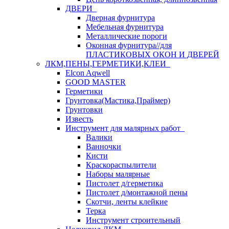
ДВЕРИ
Дверная фурнитура
Мебельная фурнитура
Металлические пороги
Оконная фурнитура//для
ПЛАСТИКОВЫХ ОКОН И ДВЕРЕЙ
ЛКМ,ПЕНЫ,ГЕРМЕТИКИ,КЛЕИ
Elcon Aqwell
GOOD MASTER
Герметики
Грунтовка(Мастика,Праймер)
Грунтовки
Известь
Инструмент для малярных работ
Валики
Ванночки
Кисти
Краскораспылители
Наборы малярные
Пистолет д/герметика
Пистолет д/монтажной пены
Скотчи, ленты клейкие
Терка
Инструмент строительный