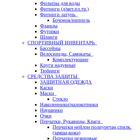
Фильтры для воды
Фитинги (д/мет.пл.тр.)
Фитинги латунь
Бочонок/ниппель
Фланцы
Футорки
Шланги
СПОРТИВНЫЙ ИНВЕНТАРЬ
Бассейны
Велосипеды, Самокаты
Комплектующие
Круги надувные
Тюбинги
СРЕДСТВА ЗАЩИТЫ
ЗАЩИТНАЯ ОДЕЖДА
Каски
Маски
Стекло
Наколенники/налокотники
Наушники
Очки
Перчатки, Рукавицы, Краги
Перчатки нейлон полиуретан,спилк.
(замша,кожа)
Перчатки резиновые