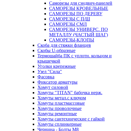
Саморезы для сэндвич-панелей
САМОРЕЗЫ КРОВЕЛЬНЫЕ
САМОРЕЗЫ ПО ДЕРЕВУ
САМОРЕЗЫ С П/Ш
САМОРЕЗЫ СМЛ
САМОРЕЗЫ УНИВЕРС. ПО
МЕТАЛЛУ (ЧАСТЫЙ ШАГ)
САМОРЕЗЫ-КЛОПЫ
Скоба для стяжки фланцев
Скобы U-образные
Термошайба ПК с уплотн. кольцом и
крышечкой
Уголки крепежные
Узел "Сила"
Фасовка
Фиксатор арматуры
Хомут силовой
Хомуты "TITAN" бабочка нерж.
Хомуты метал.с ключом
Хомуты пластмассовые
Хомуты проволочные
Хомуты ремонтные
Хомуты сантехнические с гайкой
Хомуты сплинкерные
Чернина - Болты М8