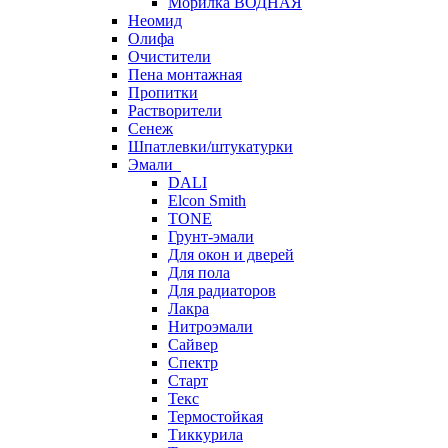
Морилка ВОДНАЯ
Неомид
Олифа
Очистители
Пена монтажная
Пропитки
Растворители
Сенеж
Шпатлевки/штукатурки
Эмали
DALI
Elcon Smith
TONE
Грунт-эмали
Для окон и дверей
Для пола
Для радиаторов
Лакра
Нитроэмали
Сайвер
Спектр
Старт
Текс
Термостойкая
Тиккурила