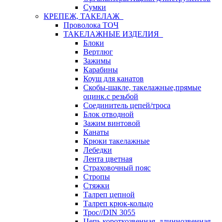
Сумки
КРЕПЕЖ, ТАКЕЛАЖ
Проволока ТОЧ
ТАКЕЛАЖНЫЕ ИЗДЕЛИЯ
Блоки
Вертлюг
Зажимы
Карабины
Коуш для канатов
Скобы-шакле, такелажные,прямые
оцинк.с резьбой
Соединитель цепей/троса
Блок отводной
Зажим винтовой
Канаты
Крюки такелажные
Лебедки
Лента цветная
Страховочный пояс
Стропы
Стяжки
Талреп цепной
Талреп крюк-кольцо
Трос//DIN 3055
Цепь короткозвенная, длиннозвенная