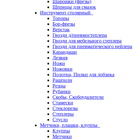
Шарошки (фрезы)
Шприцы для смазок
Инструмент столярный
Топоры
Бор-фрезы
Верстак
Гвозди д/пневмостеплера
Гвозди для мебельного степлера
Гвозди для пневматического нейлера
Карандаши
Лезвия
Ножи
Ножовки
Полотна, Пилки для лобзика
Рашпили
Резцы
Рубанки
Скобы, Скобоудалители
Стамески
Стеклорезы
Степлеры
Стусло
Метчики, плашки, клуппы
Клуппы
Метчики