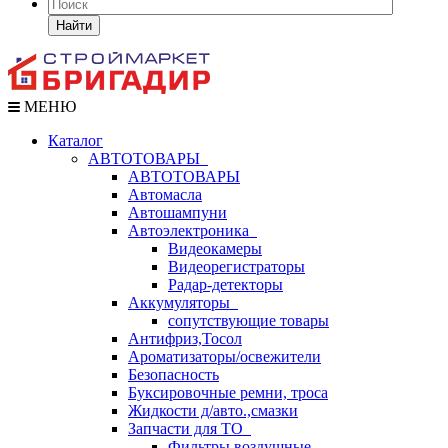
Найти
МЕНЮ
Каталог
АВТОТОВАРЫ
АВТОТОВАРЫ
Автомасла
Автошампуни
Автоэлектроника
Видеокамеры
Видеорегистраторы
Радар-детекторы
Аккумуляторы
сопутствующие товары
Антифриз,Тосол
Ароматизаторы/освежители
Безопасность
Буксировочные ремни, троса
Жидкости д/авто.,смазки
Запчасти для ТО
Фильтры воздушные