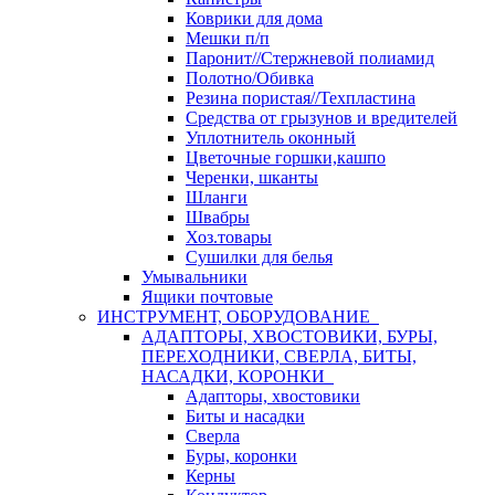
Коврики для дома
Мешки п/п
Паронит//Стержневой полиамид
Полотно/Обивка
Резина пористая//Техпластина
Средства от грызунов и вредителей
Уплотнитель оконный
Цветочные горшки,кашпо
Черенки, шканты
Шланги
Швабры
Хоз.товары
Сушилки для белья
Умывальники
Ящики почтовые
ИНСТРУМЕНТ, ОБОРУДОВАНИЕ
АДАПТОРЫ, ХВОСТОВИКИ, БУРЫ,
ПЕРЕХОДНИКИ, СВЕРЛА, БИТЫ,
НАСАДКИ, КОРОНКИ
Адапторы, хвостовики
Биты и насадки
Сверла
Буры, коронки
Керны