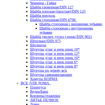
Чернина - Гайка
Шайба гроверная//DIN 127
Шайба плоская (простая)//DIN 125
Шайба рондоль
Шайба стопорная//DIN 6798
Шайба стопорная с внешними зубьями
Шайба стопорная с внутренними
зубьями
Шайба увелич, (усил.) цинк//DIN 9021
Шпильки//DIN 975
Шплинты
Шурупы д/лаг и реек цинк 10*
Шурупы д/лаг и реек цинк 12*
Шурупы д/лаг и реек цинк 16*
Шурупы д/лаг и реек цинк 6*
Шурупы д/лаг и реек цинк 8*
Шурупы по дереву ж/п
Шурупы самонарезающие
Хомуты НОРМА
ВСЕ ДЛЯ ДОМА
Плинтуса
Ведра/Баки
Корзины/этажерки
ЛИТЬЕ ПЕЧНОЕ
Ломы