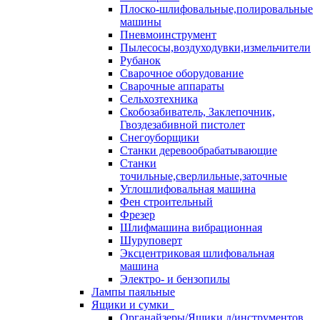
Плоско-шлифовальные,полировальные
машины
Пневмоинструмент
Пылесосы,воздуходувки,измельчители
Рубанок
Сварочное оборудование
Сварочные аппараты
Сельхозтехника
Скобозабиватель, Заклепочник,
Гвоздезабивной пистолет
Снегоуборщики
Станки деревообрабатывающие
Станки
точильные,сверлильные,заточные
Углошлифовальная машина
Фен строительный
Фрезер
Шлифмашина вибрационная
Шуруповерт
Эксцентриковая шлифовальная
машина
Электро- и бензопилы
Лампы паяльные
Ящики и сумки
Органайзеры/Ящики д/инструментов