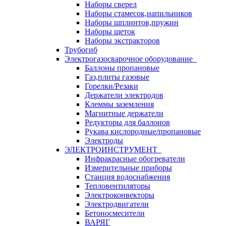
Наборы сверел
Наборы стамесок,напильников
Наборы шплинтов,пружин
Наборы щеток
Наборы экстракторов
Трубогиб
Электрогазосварочное оборудование
Баллоны пропановые
Газ,плиты газовые
Горелки/Резаки
Держатели электродов
Клеммы заземления
Магнитные держатели
Редукторы для баллонов
Рукава кислородные/пропановые
Электроды
ЭЛЕКТРОИНСТРУМЕНТ
Инфракрасные обогреватели
Измерительные приборы
Станция водоснабжения
Тепловентиляторы
Электроконвекторы
Электродвигатели
Бетоносмесители
ВАРЯГ