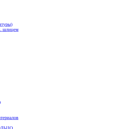
итуры)
м. шлицем
)
атериалов
КОЛЬЦО