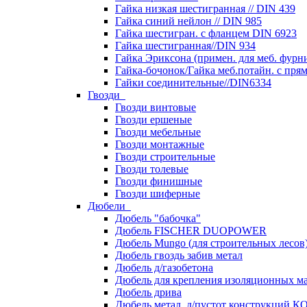
Гайка низкая шестигранная // DIN 439
Гайка синий нейлон // DIN 985
Гайка шестигран. с фланцем DIN 6923
Гайка шестигранная//DIN 934
Гайка Эриксона (примен. для меб. фурн
Гайка-бочонок/Гайка меб.потайн. с пря
Гайки соединительные//DIN6334
Гвозди
Гвозди винтовые
Гвозди ершеные
Гвозди мебельные
Гвозди монтажные
Гвозди строительные
Гвозди толевые
Гвозди финишные
Гвозди шиферные
Дюбели
Дюбель "бабочка"
Дюбель FISCHER DUOPOWER
Дюбель Mungo (для строительных лесов
Дюбель гвоздь забив метал
Дюбель д/газобетона
Дюбель для крепления изоляционных м
Дюбель дрива
Дюбель метал. д/пустот конструкций 