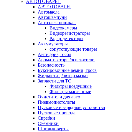
АВТОТОВАРЫ
АВТОТОВАРЫ
Автомасла
Автошампуни
Автоэлектроника
Видеокамеры
Видеорегистраторы
Радар-детекторы
Аккумуляторы
сопутствующие товары
Антифриз,Тосол
Ароматизаторы/освежители
Безопасность
Буксировочные ремни, троса
Жидкости д/авто.,смазки
Запчасти для ТО
Фильтры воздушные
Фильтры маслянные
Очистители для авто
Пневмопистолеты
Пусковые и зарядные устройства
Пусковые провода
Скребки
Съемники
Шпильковерты