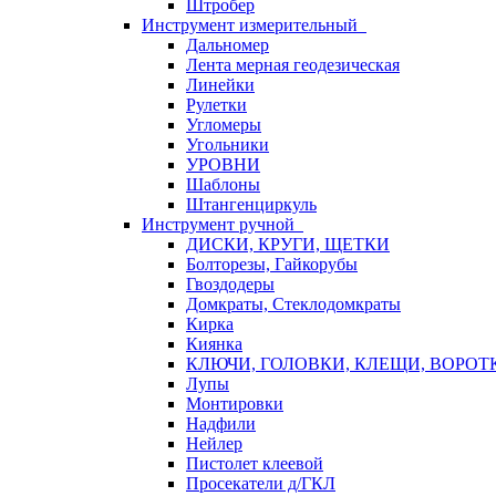
Штробер
Инструмент измерительный
Дальномер
Лента мерная геодезическая
Линейки
Рулетки
Угломеры
Угольники
УРОВНИ
Шаблоны
Штангенциркуль
Инструмент ручной
ДИСКИ, КРУГИ, ЩЕТКИ
Болторезы, Гайкорубы
Гвоздодеры
Домкраты, Стеклодомкраты
Кирка
Киянка
КЛЮЧИ, ГОЛОВКИ, КЛЕЩИ, ВОРОТ
Лупы
Монтировки
Надфили
Нейлер
Пистолет клеевой
Просекатели д/ГКЛ