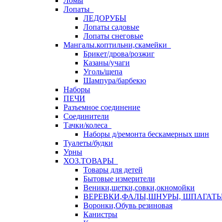
Ломы
Лопаты
ЛЕДОРУБЫ
Лопаты садовые
Лопаты снеговые
Мангалы.коптильни,скамейки
Брикет/дрова/розжиг
Казаны/учаги
Уголь/щепа
Шампура/барбекю
Наборы
ПЕЧИ
Разъемное соединение
Соединители
Тачки/колеса
Наборы д/ремонта бескамерных шин
Туалеты/будки
Урны
ХОЗ.ТОВАРЫ
Товары для детей
Бытовые измерители
Веники,щетки,совки,окномойки
ВЕРЕВКИ,ФАЛЫ,ШНУРЫ, ШПАГАТ
Воронки,Обувь резиновая
Канистры