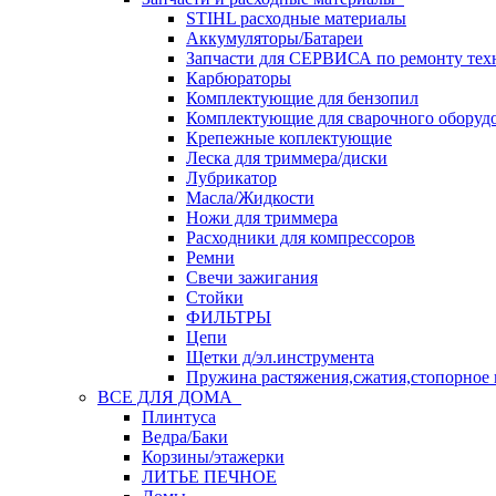
STIHL расходные материалы
Аккумуляторы/Батареи
Запчасти для СЕРВИСА по ремонту тех
Карбюраторы
Комплектующие для бензопил
Комплектующие для сварочного оборуд
Крепежные коплектующие
Леска для триммера/диски
Лубрикатор
Масла/Жидкости
Ножи для триммера
Расходники для компрессоров
Ремни
Свечи зажигания
Стойки
ФИЛЬТРЫ
Цепи
Щетки д/эл.инструмента
Пружина растяжения,сжатия,стопорное 
ВСЕ ДЛЯ ДОМА
Плинтуса
Ведра/Баки
Корзины/этажерки
ЛИТЬЕ ПЕЧНОЕ