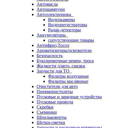
Автомасла
Автошампуни
Автоэлектроника
Видеокамеры
Видеорегистраторы
Радар-детекторы
Аккумуляторы
сопутствующие товары
Антифриз,Тосол
Ароматизаторы/освежители
Безопасность
Буксировочные ремни, троса
Жидкости д/авто.,смазки
Запчасти для ТО
Фильтры воздушные
Фильтры маслянные
Очистители для авто
Пневмопистолеты
Пусковые и зарядные устройства
Пусковые провода
Скребки
Съемники
Шпильковерты
Щетки-сметки
Запчасти и расходные материалы