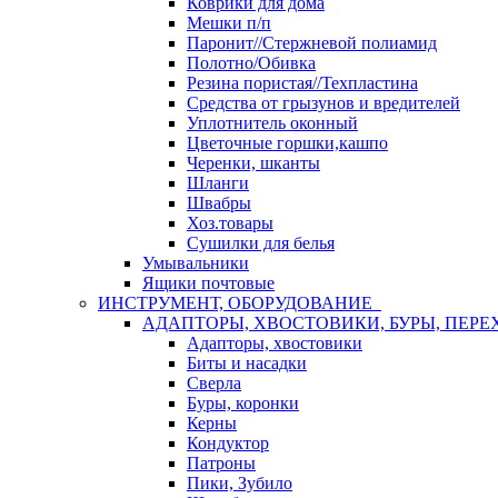
Коврики для дома
Мешки п/п
Паронит//Стержневой полиамид
Полотно/Обивка
Резина пористая//Техпластина
Средства от грызунов и вредителей
Уплотнитель оконный
Цветочные горшки,кашпо
Черенки, шканты
Шланги
Швабры
Хоз.товары
Сушилки для белья
Умывальники
Ящики почтовые
ИНСТРУМЕНТ, ОБОРУДОВАНИЕ
АДАПТОРЫ, ХВОСТОВИКИ, БУРЫ, ПЕРЕ
Адапторы, хвостовики
Биты и насадки
Сверла
Буры, коронки
Керны
Кондуктор
Патроны
Пики, Зубило