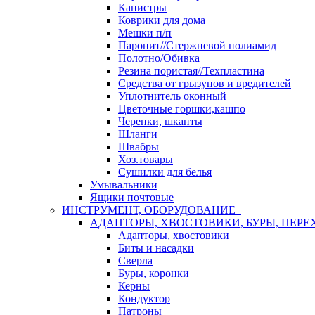
Канистры
Коврики для дома
Мешки п/п
Паронит//Стержневой полиамид
Полотно/Обивка
Резина пористая//Техпластина
Средства от грызунов и вредителей
Уплотнитель оконный
Цветочные горшки,кашпо
Черенки, шканты
Шланги
Швабры
Хоз.товары
Сушилки для белья
Умывальники
Ящики почтовые
ИНСТРУМЕНТ, ОБОРУДОВАНИЕ
АДАПТОРЫ, ХВОСТОВИКИ, БУРЫ, ПЕРЕ
Адапторы, хвостовики
Биты и насадки
Сверла
Буры, коронки
Керны
Кондуктор
Патроны