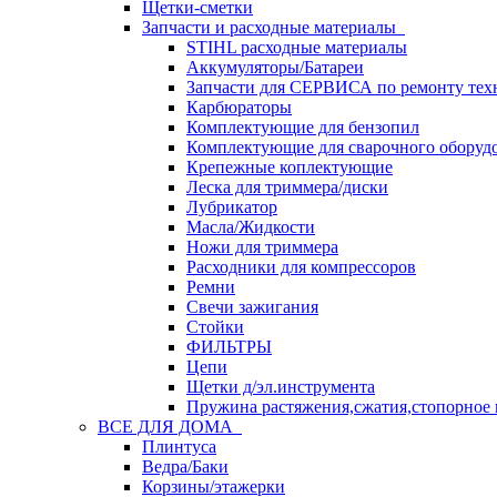
Щетки-сметки
Запчасти и расходные материалы
STIHL расходные материалы
Аккумуляторы/Батареи
Запчасти для СЕРВИСА по ремонту тех
Карбюраторы
Комплектующие для бензопил
Комплектующие для сварочного оборуд
Крепежные коплектующие
Леска для триммера/диски
Лубрикатор
Масла/Жидкости
Ножи для триммера
Расходники для компрессоров
Ремни
Свечи зажигания
Стойки
ФИЛЬТРЫ
Цепи
Щетки д/эл.инструмента
Пружина растяжения,сжатия,стопорное 
ВСЕ ДЛЯ ДОМА
Плинтуса
Ведра/Баки
Корзины/этажерки