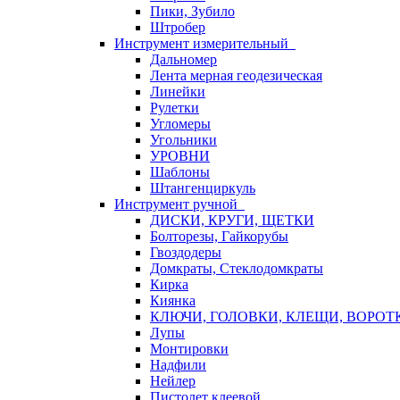
Пики, Зубило
Штробер
Инструмент измерительный
Дальномер
Лента мерная геодезическая
Линейки
Рулетки
Угломеры
Угольники
УРОВНИ
Шаблоны
Штангенциркуль
Инструмент ручной
ДИСКИ, КРУГИ, ЩЕТКИ
Болторезы, Гайкорубы
Гвоздодеры
Домкраты, Стеклодомкраты
Кирка
Киянка
КЛЮЧИ, ГОЛОВКИ, КЛЕЩИ, ВОРОТ
Лупы
Монтировки
Надфили
Нейлер
Пистолет клеевой