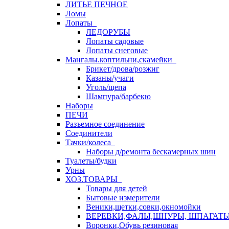
ЛИТЬЕ ПЕЧНОЕ
Ломы
Лопаты
ЛЕДОРУБЫ
Лопаты садовые
Лопаты снеговые
Мангалы.коптильни,скамейки
Брикет/дрова/розжиг
Казаны/учаги
Уголь/щепа
Шампура/барбекю
Наборы
ПЕЧИ
Разъемное соединение
Соединители
Тачки/колеса
Наборы д/ремонта бескамерных шин
Туалеты/будки
Урны
ХОЗ.ТОВАРЫ
Товары для детей
Бытовые измерители
Веники,щетки,совки,окномойки
ВЕРЕВКИ,ФАЛЫ,ШНУРЫ, ШПАГАТ
Воронки,Обувь резиновая