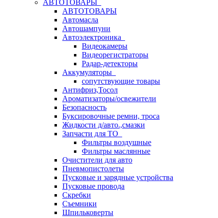
АВТОТОВАРЫ
АВТОТОВАРЫ
Автомасла
Автошампуни
Автоэлектроника
Видеокамеры
Видеорегистраторы
Радар-детекторы
Аккумуляторы
сопутствующие товары
Антифриз,Тосол
Ароматизаторы/освежители
Безопасность
Буксировочные ремни, троса
Жидкости д/авто.,смазки
Запчасти для ТО
Фильтры воздушные
Фильтры маслянные
Очистители для авто
Пневмопистолеты
Пусковые и зарядные устройства
Пусковые провода
Скребки
Съемники
Шпильковерты