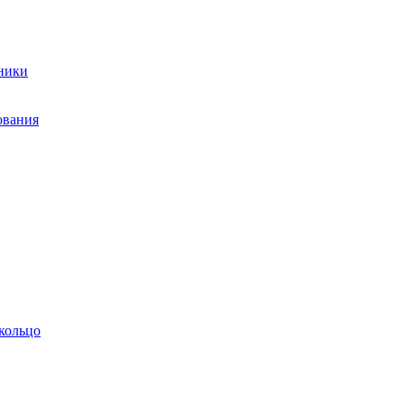
ники
ования
кольцо