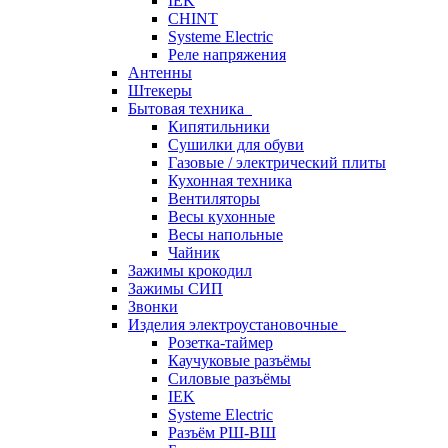
IEK
CHINT
Systeme Electric
Реле напряжения
Антенны
Штекеры
Бытовая техника
Кипятильники
Сушилки для обуви
Газовые / электрический плиты
Кухонная техника
Вентиляторы
Весы кухонные
Весы напольные
Чайник
Зажимы крокодил
Зажимы СИП
Звонки
Изделия электроустановочные
Розетка-таймер
Каучуковые разъёмы
Силовые разъёмы
IEK
Systeme Electric
Разъём РШ-ВШ