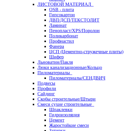
ЛИСТОВОЙ МАТЕРИАЛ
OSB - плита
Гипсокартон
ДВП/ДСП/ТЕКСТОЛИТ
Ламинат
Пенопласт/XPS/Поролон
Поликарбонат
Профнастил
Фанера
ЦСП (Цементно-стружечные плиты)
Шифер
Льноватин/Пакля
Люки канализационные/Кольцо
Пиломатериалы
Пиломатериалы/СЕНДВИЧ
Подвесы
Профили
Сайдинг
Скобы строительные/Штыри
Смеси сухие строительные
Шпаклевки
Гидроизоляция
Цемент
Жаростойкие смеси
Затирки