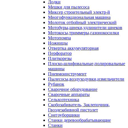
Лодки
Мешки для пылесоса
Миксер строительный электр-й
Многофункциональная машина
Молоток отбойный электрический
Мотобуры,шнеки,удлинители шнеков
Мотокосы,триммеры,газонокосилки
Мотопомпа
Ножницы
Отвертка аккумуляторная
Перфоратор
Плиткорезы
Плоско-шлифовальные,полировальные
машины
Пневмоинструмент
Пылесосы,воздуходувки,измельчители
Рубанок
Сварочное оборудование
Сварочные аппараты
Сельхозтехника
Скобозабиватель, Заклепочник,
Гвоздезабивной пистолет
Снегоуборщики
Станки деревообрабатывающие
Станки