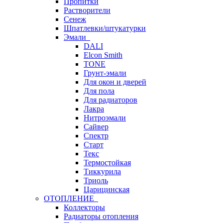
Пропитки
Растворители
Сенеж
Шпатлевки/штукатурки
Эмали
DALI
Elcon Smith
TONE
Грунт-эмали
Для окон и дверей
Для пола
Для радиаторов
Лакра
Нитроэмали
Сайвер
Спектр
Старт
Текс
Термостойкая
Тиккурила
Триоль
Царицинская
ОТОПЛЕНИЕ
Коллекторы
Радиаторы отопления