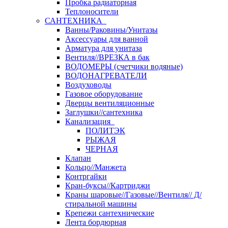
Пробка радиаторная
Теплоносители
САНТЕХНИКА
Ванны/Раковины/Унитазы
Аксессуары для ванной
Арматура для унитаза
Вентиля//ВРЕЗКА в бак
ВОДОМЕРЫ (счетчики водяные)
ВОДОНАГРЕВАТЕЛИ
Воздуховоды
Газовое оборудование
Дверцы вентиляционные
Заглушки//сантехника
Канализация
ПОЛИТЭК
РЫЖАЯ
ЧЕРНАЯ
Клапан
Кольцо//Манжета
Контргайки
Кран-буксы//Картриджи
Краны шаровые//Газовые//Вентиля// Д/
стиральной машины
Крепежи сантехнические
Лента бордюрная