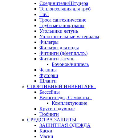
Соединители/Штуцера
Теплоизоляция для труб
ТиС
Троса сантехнические
Труба метапол,трапы
Угольники латунь
Уплотнительные материалы
Фильтры
Фильтры для воды
Фитинги (д/мет.пл.тр.)
Фитинги латунь
Бочонок/ниппель
Фланцы
Футорки
Шланги
СПОРТИВНЫЙ ИНВЕНТАРЬ
Бассейны
Велосипеды, Самокаты
Комплектующие
Круги надувные
Тюбинги
СРЕДСТВА ЗАЩИТЫ
ЗАЩИТНАЯ ОДЕЖДА
Каски
Маски