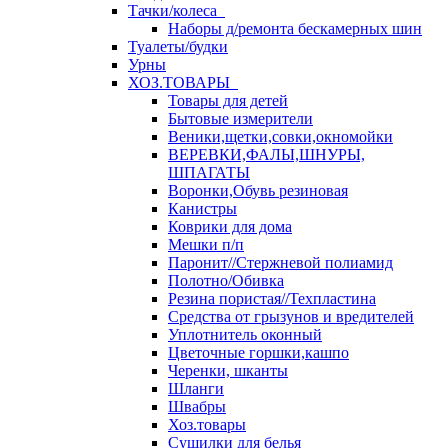
Тачки/колеса
Наборы д/ремонта бескамерных шин
Туалеты/будки
Урны
ХОЗ.ТОВАРЫ
Товары для детей
Бытовые измерители
Веники,щетки,совки,окномойки
ВЕРЕВКИ,ФАЛЫ,ШНУРЫ,
ШПАГАТЫ
Воронки,Обувь резиновая
Канистры
Коврики для дома
Мешки п/п
Паронит//Стержневой полиамид
Полотно/Обивка
Резина пористая//Техпластина
Средства от грызунов и вредителей
Уплотнитель оконный
Цветочные горшки,кашпо
Черенки, шканты
Шланги
Швабры
Хоз.товары
Сушилки для белья