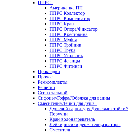
ППРС
Американка ПП
ППРС Коллектор
ППРС Компенсатор
ППРС Кран
ППРС Опора/Фиксатор
ППРС Крестовина
ППРС Муфта
ППРС Тройник
ППРС Труба
ППРС Угольник
ППРС Фланцы
ППРС Фитинги
Прокладки
Прочее
Ремкомплекты
Решетки
Сгон стальной
Сифоны//Гофра//Обвязка для ванны
Смесители//Лейки для душа
Душевой гарнитур// Душевые стойки//
Поручни
Кран-водонагреватель
Лейки,носики,держатели,аэраторы
Смесители