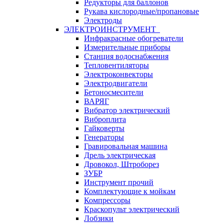
Редукторы для баллонов
Рукава кислородные/пропановые
Электроды
ЭЛЕКТРОИНСТРУМЕНТ
Инфракрасные обогреватели
Измерительные приборы
Станция водоснабжения
Тепловентиляторы
Электроконвекторы
Электродвигатели
Бетоносмесители
ВАРЯГ
Вибратор электрический
Виброплита
Гайковерты
Генераторы
Гравировальная машина
Дрель электрическая
Дровокол, Штроборез
ЗУБР
Инструмент прочий
Комплектующие к мойкам
Компрессоры
Краскопульт электрический
Лобзики