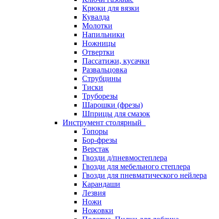
Крюки для вязки
Кувалда
Молотки
Напильники
Ножницы
Отвертки
Пассатижи, кусачки
Развальцовка
Струбцины
Тиски
Труборезы
Шарошки (фрезы)
Шприцы для смазок
Инструмент столярный
Топоры
Бор-фрезы
Верстак
Гвозди д/пневмостеплера
Гвозди для мебельного степлера
Гвозди для пневматического нейлера
Карандаши
Лезвия
Ножи
Ножовки