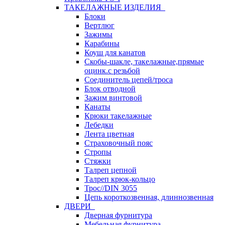
ТАКЕЛАЖНЫЕ ИЗДЕЛИЯ
Блоки
Вертлюг
Зажимы
Карабины
Коуш для канатов
Скобы-шакле, такелажные,прямые
оцинк.с резьбой
Соединитель цепей/троса
Блок отводной
Зажим винтовой
Канаты
Крюки такелажные
Лебедки
Лента цветная
Страховочный пояс
Стропы
Стяжки
Талреп цепной
Талреп крюк-кольцо
Трос//DIN 3055
Цепь короткозвенная, длиннозвенная
ДВЕРИ
Дверная фурнитура
Мебельная фурнитура