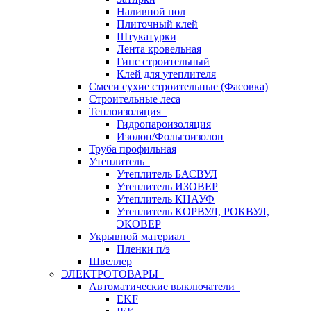
Наливной пол
Плиточный клей
Штукатурки
Лента кровельная
Гипс строительный
Клей для утеплителя
Смеси сухие строительные (Фасовка)
Строительные леса
Теплоизоляция
Гидропароизоляция
Изолон/Фольгоизолон
Труба профильная
Утеплитель
Утеплитель БАСВУЛ
Утеплитель ИЗОВЕР
Утеплитель КНАУФ
Утеплитель КОРВУЛ, РОКВУЛ,
ЭКОВЕР
Укрывной материал
Пленки п/э
Швеллер
ЭЛЕКТРОТОВАРЫ
Автоматические выключатели
EKF