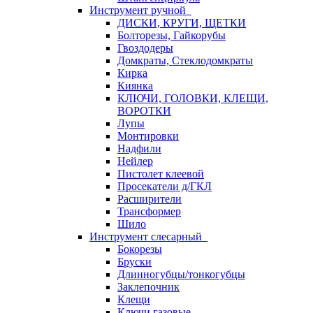
Инструмент ручной
ДИСКИ, КРУГИ, ЩЕТКИ
Болторезы, Гайкорубы
Гвоздодеры
Домкраты, Стеклодомкраты
Кирка
Киянка
КЛЮЧИ, ГОЛОВКИ, КЛЕЩИ,
ВОРОТКИ
Лупы
Монтировки
Надфили
Нейлер
Пистолет клеевой
Просекатели д/ГКЛ
Расширители
Трансформер
Шило
Инструмент слесарный
Бокорезы
Бруски
Длинногубцы/тонкогубцы
Заклепочник
Клещи
Ключи газовые