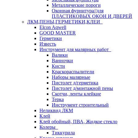
Металлические пороги
Оконная фурнитура//для
ПЛАСТИКОВЫХ ОКОН И ДВЕРЕЙ
ЛКМ,ПЕНЫ,ГЕРМЕТИКИ,КЛЕИ
Elcon Aqwell
GOOD MASTER
Герметики
Известь
Инструмент для малярных работ
Валики
Ванночки
Кисти
Краскораспылители
Наборы малярные
Пистолет д/герметика
Пистолет д/монтажной пены
Скотчи, ленты клейкие
Терка
Инструмент строительный
Неликвид ЛКМ
Клей
Клей обойный, ПВА, Жидкое стекло
Колеры
Тиккурила