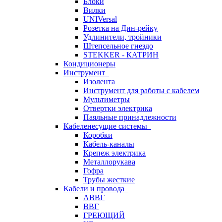
Блоки
Вилки
UNIVersal
Розетка на Дин-рейку
Удлинители, тройники
Штепсельное гнездо
STEKKER - КАТРИН
Кондиционеры
Инструмент
Изолента
Инструмент для работы с кабелем
Мультиметры
Отвертки электрика
Паяльные принадлежности
Кабеленесущие системы
Коробки
Кабель-каналы
Крепеж электрика
Металлорукава
Гофра
Трубы жесткие
Кабели и провода
АВВГ
ВВГ
ГРЕЮЩИЙ