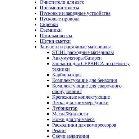
Очистители для авто
Пневмопистолеты
Пусковые и зарядные устройства
Пусковые провода
Скребки
Съемники
Шпильковерты
Щетки-сметки
Запчасти и расходные материалы
STIHL расходные материалы
Аккумуляторы/Батареи
Запчасти для СЕРВИСА по ремонту
техники
Карбюраторы
Комплектующие для бензопил
Комплектующие для сварочного
оборудования
Крепежные коплектующие
Леска для триммера/диски
Лубрикатор
Масла/Жидкости
Ножи для триммера
Расходники для компрессоров
Ремни
Свечи зажигания