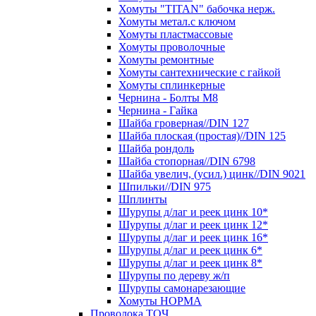
Хомуты "TITAN" бабочка нерж.
Хомуты метал.с ключом
Хомуты пластмассовые
Хомуты проволочные
Хомуты ремонтные
Хомуты сантехнические с гайкой
Хомуты сплинкерные
Чернина - Болты М8
Чернина - Гайка
Шайба гроверная//DIN 127
Шайба плоская (простая)//DIN 125
Шайба рондоль
Шайба стопорная//DIN 6798
Шайба увелич, (усил.) цинк//DIN 9021
Шпильки//DIN 975
Шплинты
Шурупы д/лаг и реек цинк 10*
Шурупы д/лаг и реек цинк 12*
Шурупы д/лаг и реек цинк 16*
Шурупы д/лаг и реек цинк 6*
Шурупы д/лаг и реек цинк 8*
Шурупы по дереву ж/п
Шурупы самонарезающие
Хомуты НОРМА
Проволока ТОЧ