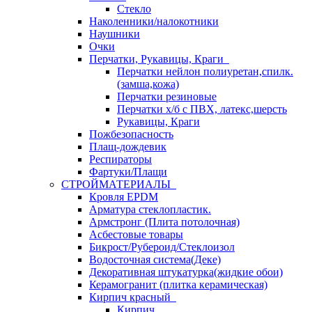
Стекло
Наколенники/налокотники
Наушники
Очки
Перчатки, Рукавицы, Краги
Перчатки нейлон полиуретан,спилк.
(замша,кожа)
Перчатки резиновые
Перчатки х/б с ПВХ, латекс,шерсть
Рукавицы, Краги
Пожбезопасность
Плащ-дождевик
Респираторы
Фартуки/Плащи
СТРОЙМАТЕРИАЛЫ
Кровля ЕРDM
Арматура стеклопластик.
Армстронг (Плита потолочная)
Асбестовые товары
Бикрост/Рубероид/Стеклоизол
Водосточная система(Деке)
Декоративная штукатурка(жидкие обои)
Керамогранит (плитка керамическая)
Кирпич красный
Кирпич