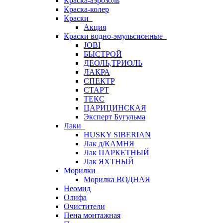
Краска-аэрозоль
Краска-колер
Краски
Акция
Краски водно-эмульсионные
JOBI
БЫСТРОЙ
ДЕОЛЬ,ТРИОЛЬ
ЛАКРА
СПЕКТР
СТАРТ
ТЕКС
ЦАРИЦИНСКАЯ
Эксперт Бугульма
Лаки
HUSKY SIBERIAN
Лак д/КАМНЯ
Лак ПАРКЕТНЫЙ
Лак ЯХТНЫЙ
Морилки
Морилка ВОДНАЯ
Неомид
Олифа
Очистители
Пена монтажная