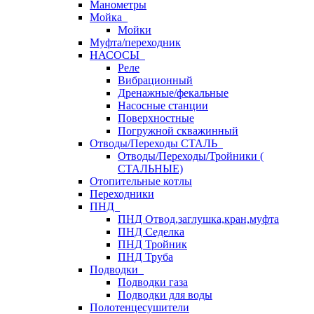
Манометры
Мойка
Мойки
Муфта/переходник
НАСОСЫ
Реле
Вибрационный
Дренажные/фекальные
Насосные станции
Поверхностные
Погружной скважинный
Отводы/Переходы СТАЛЬ
Отводы/Переходы/Тройники (
СТАЛЬНЫЕ)
Отопительные котлы
Переходники
ПНД
ПНД Отвод,заглушка,кран,муфта
ПНД Седелка
ПНД Тройник
ПНД Труба
Подводки
Подводки газа
Подводки для воды
Полотенцесушители