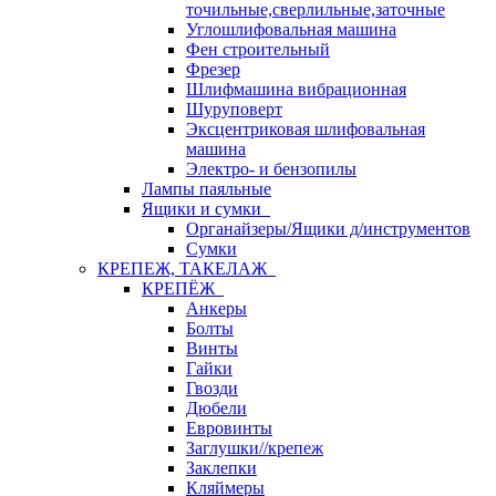
точильные,сверлильные,заточные
Углошлифовальная машина
Фен строительный
Фрезер
Шлифмашина вибрационная
Шуруповерт
Эксцентриковая шлифовальная
машина
Электро- и бензопилы
Лампы паяльные
Ящики и сумки
Органайзеры/Ящики д/инструментов
Сумки
КРЕПЕЖ, ТАКЕЛАЖ
КРЕПЁЖ
Анкеры
Болты
Винты
Гайки
Гвозди
Дюбели
Евровинты
Заглушки//крепеж
Заклепки
Кляймеры