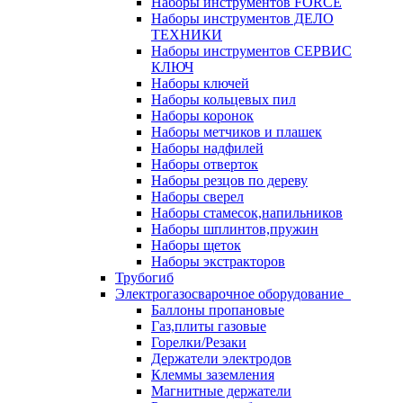
Наборы инструментов FORCE
Наборы инструментов ДЕЛО
ТЕХНИКИ
Наборы инструментов СЕРВИС
КЛЮЧ
Наборы ключей
Наборы кольцевых пил
Наборы коронок
Наборы метчиков и плашек
Наборы надфилей
Наборы отверток
Наборы резцов по дереву
Наборы сверел
Наборы стамесок,напильников
Наборы шплинтов,пружин
Наборы щеток
Наборы экстракторов
Трубогиб
Электрогазосварочное оборудование
Баллоны пропановые
Газ,плиты газовые
Горелки/Резаки
Держатели электродов
Клеммы заземления
Магнитные держатели