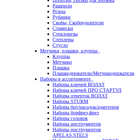
Полотна, Пилки для лобзика
Рашпили
Резцы
Рубанки
Скобы, Скобоудалители
Стамески
Стеклорезы
Степлеры
Стусло
Метчики, плашки, клуппы
Клуппы
Метчики
Плашка
Плашкодержатели/Метчикодержатели
Наборы в ассортименте
Наборы ключей ВОЛАТ
Наборы ключей ПРО СТАРТУЛ
Наборы отверток ВОЛАТ
Наборы STURM
Наборы бит/насадок/адаптеров
Наборы борфрез,фрез
Наборы головок
Наборы инструментов
Наборы инструментов
APELAS,STELS