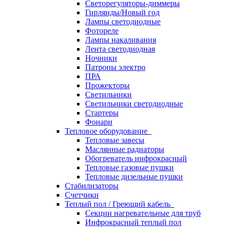
Светорегуляторы-диммеры
Гирлянды/Новый год
Лампы светодиодные
Фотореле
Лампы накаливания
Лента светодиодная
Ночники
Патроны электро
ПРА
Прожекторы
Светильники
Светильники светодиодные
Стартеры
Фонари
Тепловое оборудование
Тепловые завесы
Маслянные радиаторы
Обогреватель инфрокрасный
Тепловые газовые пушки
Тепловые дизельные пушки
Стабилизаторы
Счетчики
Теплый пол / Греющий кабель
Секции нагревательные для труб
Инфрокрасный теплый пол