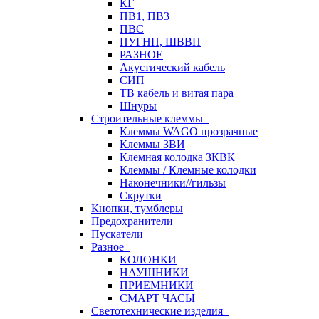
КГ
ПВ1, ПВ3
ПВС
ПУГНП, ШВВП
РАЗНОЕ
Акустический кабель
СИП
ТВ кабель и витая пара
Шнуры
Строительные клеммы
Клеммы WAGO прозрачные
Клеммы ЗВИ
Клемная колодка ЗКВК
Клеммы / Клемные колодки
Наконечники//гильзы
Скрутки
Кнопки, тумблеры
Предохранители
Пускатели
Разное
КОЛОНКИ
НАУШНИКИ
ПРИЕМНИКИ
СМАРТ ЧАСЫ
Светотехнические изделия