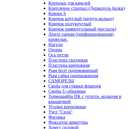
Крепежи для качелей
Крепление стропил (Держатель балки)
Крюки S
Крючок круглый (шуруп-кольцо)
Крючок полукруглый
Крючок прямоугольный (костыль)
Лента тарная (перфорированная),
кровельн.
Нагели
Опоры
Ось петли
Пластина гвоздевая
Пластина крепежная
Рым болт оцинкованный
Рым гайка оцинкованная
САМОРЕЗЫ
Скоба для стяжки фланцев
Скобы U-образные
Термошайба ПК с уплотн. кольцом и
крышечкой
Уголки крепежные
Узел "Сила"
Фасовка
Фиксатор арматуры
Хомут силовой