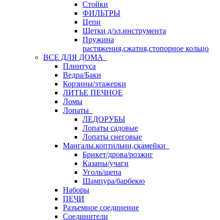
Стойки
ФИЛЬТРЫ
Цепи
Щетки д/эл.инструмента
Пружина
растяжения,сжатия,стопорное кольцо
ВСЕ ДЛЯ ДОМА
Плинтуса
Ведра/Баки
Корзины/этажерки
ЛИТЬЕ ПЕЧНОЕ
Ломы
Лопаты
ЛЕДОРУБЫ
Лопаты садовые
Лопаты снеговые
Мангалы.коптильни,скамейки
Брикет/дрова/розжиг
Казаны/учаги
Уголь/щепа
Шампура/барбекю
Наборы
ПЕЧИ
Разъемное соединение
Соединители