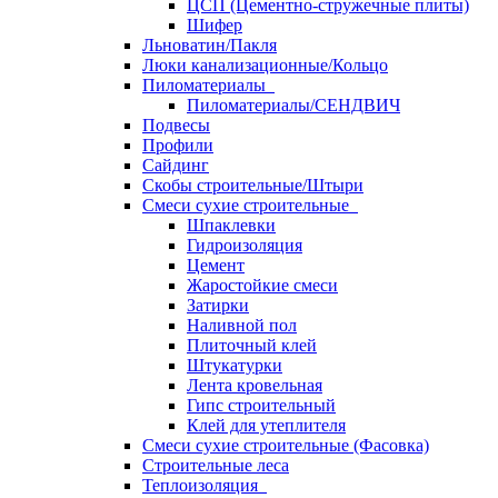
ЦСП (Цементно-стружечные плиты)
Шифер
Льноватин/Пакля
Люки канализационные/Кольцо
Пиломатериалы
Пиломатериалы/СЕНДВИЧ
Подвесы
Профили
Сайдинг
Скобы строительные/Штыри
Смеси сухие строительные
Шпаклевки
Гидроизоляция
Цемент
Жаростойкие смеси
Затирки
Наливной пол
Плиточный клей
Штукатурки
Лента кровельная
Гипс строительный
Клей для утеплителя
Смеси сухие строительные (Фасовка)
Строительные леса
Теплоизоляция