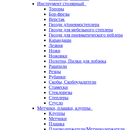
Инструмент столярный
Топоры
Бор-фрезы
Верстак
Гвозди д/пневмостеплера
Гвозди для мебельного степлера
Гвозди для пневматического нейлера
Карандаши
Лезвия
Ножи
Ножовки
Полотна, Пилки для лобзика
Рашпили
Резцы
Рубанки
Скобы, Скобоудалители
Стамески
Стеклорезы
Степлеры
Стусло
Метчики, плашки, клуппы
Клуппы
Метчики
Плашка
Плашкодержатели/Метчикодержатели