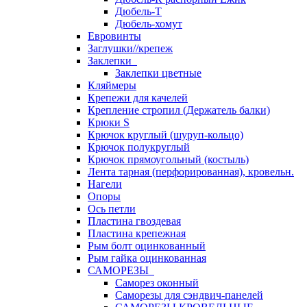
Дюбель-Т
Дюбель-хомут
Евровинты
Заглушки//крепеж
Заклепки
Заклепки цветные
Кляймеры
Крепежи для качелей
Крепление стропил (Держатель балки)
Крюки S
Крючок круглый (шуруп-кольцо)
Крючок полукруглый
Крючок прямоугольный (костыль)
Лента тарная (перфорированная), кровельн.
Нагели
Опоры
Ось петли
Пластина гвоздевая
Пластина крепежная
Рым болт оцинкованный
Рым гайка оцинкованная
САМОРЕЗЫ
Саморез оконный
Саморезы для сэндвич-панелей