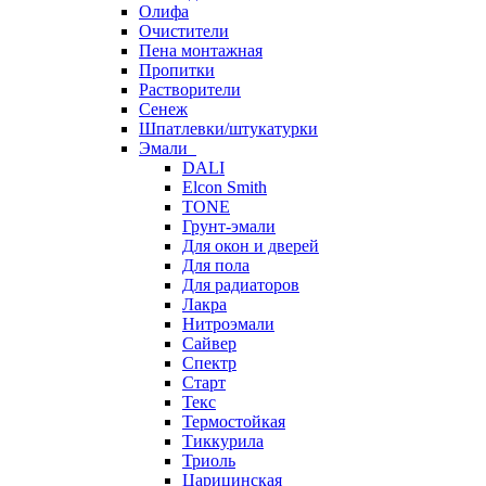
Олифа
Очистители
Пена монтажная
Пропитки
Растворители
Сенеж
Шпатлевки/штукатурки
Эмали
DALI
Elcon Smith
TONE
Грунт-эмали
Для окон и дверей
Для пола
Для радиаторов
Лакра
Нитроэмали
Сайвер
Спектр
Старт
Текс
Термостойкая
Тиккурила
Триоль
Царицинская