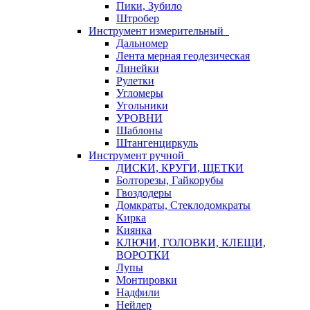
Пики, Зубило
Штробер
Инструмент измерительный
Дальномер
Лента мерная геодезическая
Линейки
Рулетки
Угломеры
Угольники
УРОВНИ
Шаблоны
Штангенциркуль
Инструмент ручной
ДИСКИ, КРУГИ, ЩЕТКИ
Болторезы, Гайкорубы
Гвоздодеры
Домкраты, Стеклодомкраты
Кирка
Киянка
КЛЮЧИ, ГОЛОВКИ, КЛЕЩИ,
ВОРОТКИ
Лупы
Монтировки
Надфили
Нейлер