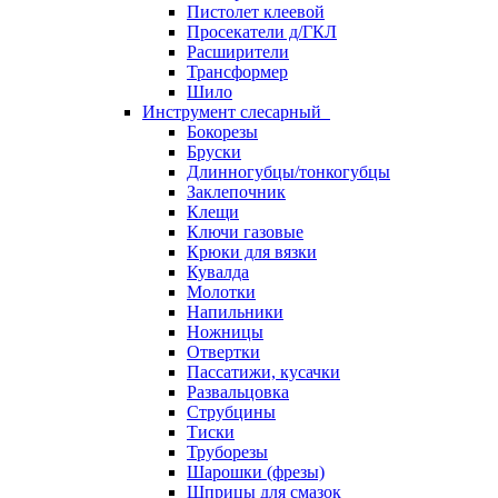
Пистолет клеевой
Просекатели д/ГКЛ
Расширители
Трансформер
Шило
Инструмент слесарный
Бокорезы
Бруски
Длинногубцы/тонкогубцы
Заклепочник
Клещи
Ключи газовые
Крюки для вязки
Кувалда
Молотки
Напильники
Ножницы
Отвертки
Пассатижи, кусачки
Развальцовка
Струбцины
Тиски
Труборезы
Шарошки (фрезы)
Шприцы для смазок