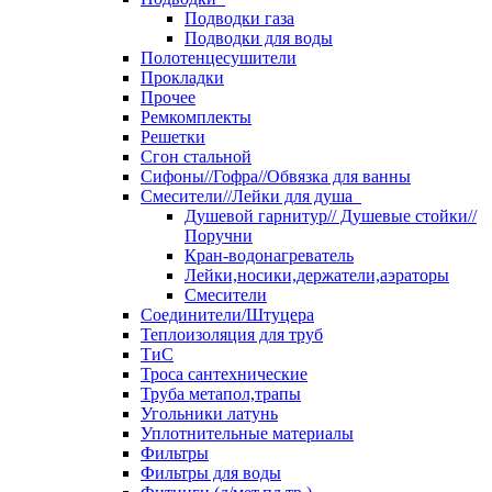
Подводки газа
Подводки для воды
Полотенцесушители
Прокладки
Прочее
Ремкомплекты
Решетки
Сгон стальной
Сифоны//Гофра//Обвязка для ванны
Смесители//Лейки для душа
Душевой гарнитур// Душевые стойки//
Поручни
Кран-водонагреватель
Лейки,носики,держатели,аэраторы
Смесители
Соединители/Штуцера
Теплоизоляция для труб
ТиС
Троса сантехнические
Труба метапол,трапы
Угольники латунь
Уплотнительные материалы
Фильтры
Фильтры для воды