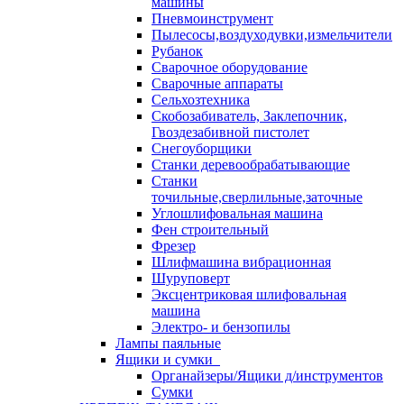
машины
Пневмоинструмент
Пылесосы,воздуходувки,измельчители
Рубанок
Сварочное оборудование
Сварочные аппараты
Сельхозтехника
Скобозабиватель, Заклепочник,
Гвоздезабивной пистолет
Снегоуборщики
Станки деревообрабатывающие
Станки
точильные,сверлильные,заточные
Углошлифовальная машина
Фен строительный
Фрезер
Шлифмашина вибрационная
Шуруповерт
Эксцентриковая шлифовальная
машина
Электро- и бензопилы
Лампы паяльные
Ящики и сумки
Органайзеры/Ящики д/инструментов
Сумки