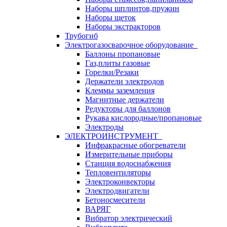
Наборы шплинтов,пружин
Наборы щеток
Наборы экстракторов
Трубогиб
Электрогазосварочное оборудование
Баллоны пропановые
Газ,плиты газовые
Горелки/Резаки
Держатели электродов
Клеммы заземления
Магнитные держатели
Редукторы для баллонов
Рукава кислородные/пропановые
Электроды
ЭЛЕКТРОИНСТРУМЕНТ
Инфракрасные обогреватели
Измерительные приборы
Станция водоснабжения
Тепловентиляторы
Электроконвекторы
Электродвигатели
Бетоносмесители
ВАРЯГ
Вибратор электрический