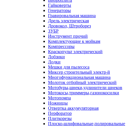
Виброплита
Гайковерты
Генераторы
Гравировальная машина
Дрель электрическая
Дровокол, Штроборез
ЗУБР
Инструмент прочий
Комплектующие к мойкам
Компрессоры
Краскопульт электрический
Лобзики
Лодки
Мешки для пылесоса
Миксер строительный электр-й
Многофункциональная машина
Молоток отбойный электрический
Мотобуры,шнеки,удлинители шнеков
Мотокосы,триммеры,газонокосилки
Мотопомпа
Ножницы
Отвертка аккумуляторная
Перфоратор
Плиткорезы
Плоско-шлифовальные,полировальные