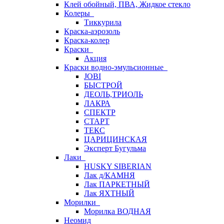
Клей обойный, ПВА, Жидкое стекло
Колеры
Тиккурила
Краска-аэрозоль
Краска-колер
Краски
Акция
Краски водно-эмульсионные
JOBI
БЫСТРОЙ
ДЕОЛЬ,ТРИОЛЬ
ЛАКРА
СПЕКТР
СТАРТ
ТЕКС
ЦАРИЦИНСКАЯ
Эксперт Бугульма
Лаки
HUSKY SIBERIAN
Лак д/КАМНЯ
Лак ПАРКЕТНЫЙ
Лак ЯХТНЫЙ
Морилки
Морилка ВОДНАЯ
Неомид