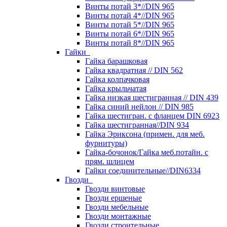
Винты потай 3*//DIN 965
Винты потай 4*//DIN 965
Винты потай 5*//DIN 965
Винты потай 6*//DIN 965
Винты потай 8*//DIN 965
Гайки
Гайка барашковая
Гайка квадратная // DIN 562
Гайка колпачковая
Гайка крыльчатая
Гайка низкая шестигранная // DIN 439
Гайка синий нейлон // DIN 985
Гайка шестигран. с фланцем DIN 6923
Гайка шестигранная//DIN 934
Гайка Эриксона (примен. для меб.
фурнитуры)
Гайка-бочонок/Гайка меб.потайн. с
прям. шлицем
Гайки соединительные//DIN6334
Гвозди
Гвозди винтовые
Гвозди ершеные
Гвозди мебельные
Гвозди монтажные
Гвозди строительные