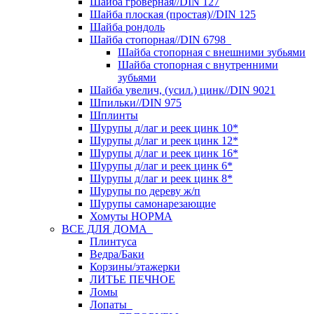
Шайба гроверная//DIN 127
Шайба плоская (простая)//DIN 125
Шайба рондоль
Шайба стопорная//DIN 6798
Шайба стопорная с внешними зубьями
Шайба стопорная с внутренними
зубьями
Шайба увелич, (усил.) цинк//DIN 9021
Шпильки//DIN 975
Шплинты
Шурупы д/лаг и реек цинк 10*
Шурупы д/лаг и реек цинк 12*
Шурупы д/лаг и реек цинк 16*
Шурупы д/лаг и реек цинк 6*
Шурупы д/лаг и реек цинк 8*
Шурупы по дереву ж/п
Шурупы самонарезающие
Хомуты НОРМА
ВСЕ ДЛЯ ДОМА
Плинтуса
Ведра/Баки
Корзины/этажерки
ЛИТЬЕ ПЕЧНОЕ
Ломы
Лопаты