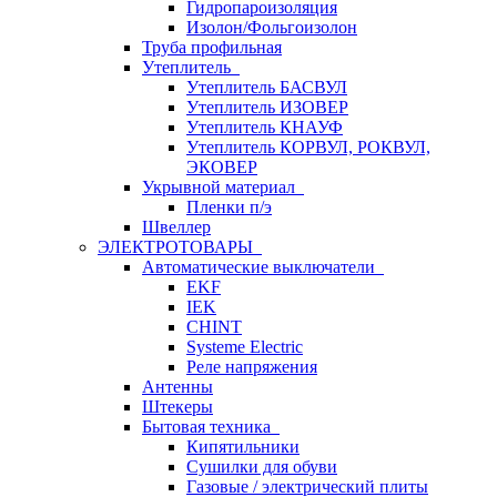
Гидропароизоляция
Изолон/Фольгоизолон
Труба профильная
Утеплитель
Утеплитель БАСВУЛ
Утеплитель ИЗОВЕР
Утеплитель КНАУФ
Утеплитель КОРВУЛ, РОКВУЛ,
ЭКОВЕР
Укрывной материал
Пленки п/э
Швеллер
ЭЛЕКТРОТОВАРЫ
Автоматические выключатели
EKF
IEK
CHINT
Systeme Electric
Реле напряжения
Антенны
Штекеры
Бытовая техника
Кипятильники
Сушилки для обуви
Газовые / электрический плиты