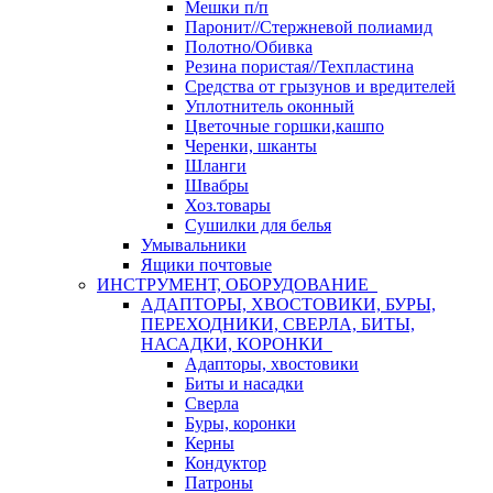
Мешки п/п
Паронит//Стержневой полиамид
Полотно/Обивка
Резина пористая//Техпластина
Средства от грызунов и вредителей
Уплотнитель оконный
Цветочные горшки,кашпо
Черенки, шканты
Шланги
Швабры
Хоз.товары
Сушилки для белья
Умывальники
Ящики почтовые
ИНСТРУМЕНТ, ОБОРУДОВАНИЕ
АДАПТОРЫ, ХВОСТОВИКИ, БУРЫ,
ПЕРЕХОДНИКИ, СВЕРЛА, БИТЫ,
НАСАДКИ, КОРОНКИ
Адапторы, хвостовики
Биты и насадки
Сверла
Буры, коронки
Керны
Кондуктор
Патроны