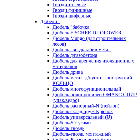
Гвозди толевые
Гвозди финишные
Гвозди шиферные
Дюбели
Дюбель "бабочка"
Дюбель FISCHER DUOPOWER
Дюбель Mungo (для строительных
лесов)
Дюбель гвоздь забив метал
Дюбель д/газобетона
Дюбель для крепления изоляционных
материалов
Дюбель дрива
Дюбель метал. д/пустот конструкций
КОЛЬЦО
Дюбель многофункциональный
Дюбель полипропилен ОМАКС СПИР
(упак.ведро)
Дюбель распорный-N (нейлон)
Дюбель склад.пруж Крючок
Дюбель универсальный (U)
Дюбель-S с усами
Дюбель-гвоздь
Дюбель-гвоздь монтажный
Дюбель-К распорный Ежик