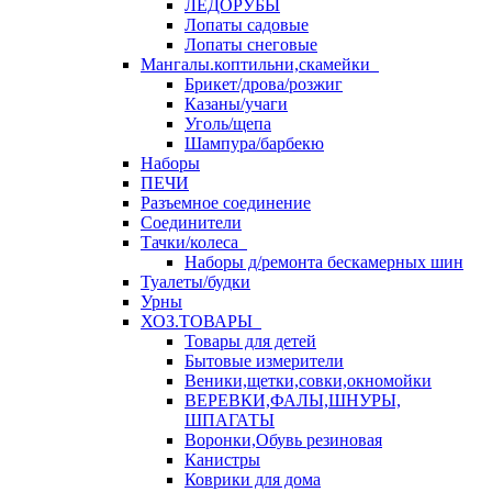
ЛЕДОРУБЫ
Лопаты садовые
Лопаты снеговые
Мангалы.коптильни,скамейки
Брикет/дрова/розжиг
Казаны/учаги
Уголь/щепа
Шампура/барбекю
Наборы
ПЕЧИ
Разъемное соединение
Соединители
Тачки/колеса
Наборы д/ремонта бескамерных шин
Туалеты/будки
Урны
ХОЗ.ТОВАРЫ
Товары для детей
Бытовые измерители
Веники,щетки,совки,окномойки
ВЕРЕВКИ,ФАЛЫ,ШНУРЫ,
ШПАГАТЫ
Воронки,Обувь резиновая
Канистры
Коврики для дома