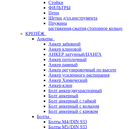
Стойки
ФИЛЬТРЫ
Цепи
Щетки д/эл.инструмента
Пружина
растяжения,сжатия,стопорное кольцо
КРЕПЁЖ
Анкеры
Анкер забивной
Анкер клиновой
АНКЕР латунный/ЦАНГА
Анкер потолочный
Анкер рамный
Анкер регулировочный по высоте
Анкер усиленного распирания
Анкер Химический
Анкер-клин
Болт анкер/двухраспорный
Болт анкерный
Болт анкерный с гайкой
Болт анкерный с кольцом
Болт анкерный с крюком
Болты
Болты М4//DIN 933
Болты М5//DIN 933