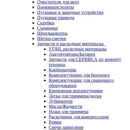
Очистители для авто
Пневмопистолеты
Пусковые и зарядные устройства
Пусковые провода
Скребки
Съемники
Шпильковерты
Щетки-сметки
Запчасти и расходные материалы
STIHL расходные материалы
Аккумуляторы/Батареи
Запчасти для СЕРВИСА по ремонту
техники
Карбюраторы
Комплектующие для бензопил
Комплектующие для сварочного
оборудования
Крепежные коплектующие
Леска для триммера/диски
Лубрикатор
Масла/Жидкости
Ножи для триммера
Расходники для компрессоров
Ремни
Свечи зажигания