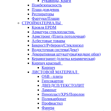
Рукавицы, Краги
Пожбезопасность
Плащ-дождевик
Респираторы
Фартуки/Плащи
СТРОЙМАТЕРИАЛЫ
Кровля ЕРDM
Арматура стеклопластик.
Армстронг (Плита потолочная)
Асбестовые товары
Бикрост/Рубероид/Стеклоизол
Водосточная система(Деке)
Декоративная штукатурка(жидкие обои)
Керамогранит (плитка керамическая)
Кирпич красный
Кирпич
ЛИСТОВОЙ МАТЕРИАЛ
OSB - плита
Гипсокартон
ДВП/ДСП/ТЕКСТОЛИТ
Ламинат
Пенопласт/XPS/Поролон
Поликарбонат
Профнастил
Фанера