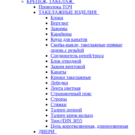
КРЕПЕЖ, ТАКЕЛАЖ
Проволока ТОЧ
ТАКЕЛАЖНЫЕ ИЗДЕЛИЯ
Блоки
Вертлюг
Зажимы
Карабины
Коуш для канатов
Скобы-шакле, такелажные,прямые
оцинк.с резьбой
Соединитель цепей/троса
Блок отводной
Зажим винтовой
Канаты
Крюки такелажные
Лебедки
Лента цветная
Страховочный пояс
Стропы
Стяжки
Талреп цепной
Талреп крюк-кольцо
Трос//DIN 3055
Цепь короткозвенная, длиннозвенная
ДВЕРИ