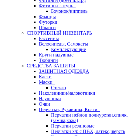
Фитинги (д/мет.пл.тр.)
Фитинги латунь
Бочонок/ниппель
Фланцы
Футорки
Шланги
СПОРТИВНЫЙ ИНВЕНТАРЬ
Бассейны
Велосипеды, Самокаты
Комплектующие
Круги надувные
Тюбинги
СРЕДСТВА ЗАЩИТЫ
ЗАЩИТНАЯ ОДЕЖДА
Каски
Маски
Стекло
Наколенники/налокотники
Наушники
Очки
Перчатки, Рукавицы, Краги
Перчатки нейлон полиуретан,спилк.
(замша,кожа)
Перчатки резиновые
Перчатки х/б с ПВХ, латекс,шерсть