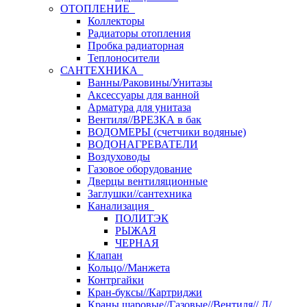
ОТОПЛЕНИЕ
Коллекторы
Радиаторы отопления
Пробка радиаторная
Теплоносители
САНТЕХНИКА
Ванны/Раковины/Унитазы
Аксессуары для ванной
Арматура для унитаза
Вентиля//ВРЕЗКА в бак
ВОДОМЕРЫ (счетчики водяные)
ВОДОНАГРЕВАТЕЛИ
Воздуховоды
Газовое оборудование
Дверцы вентиляционные
Заглушки//сантехника
Канализация
ПОЛИТЭК
РЫЖАЯ
ЧЕРНАЯ
Клапан
Кольцо//Манжета
Контргайки
Кран-буксы//Картриджи
Краны шаровые//Газовые//Вентиля// Д/