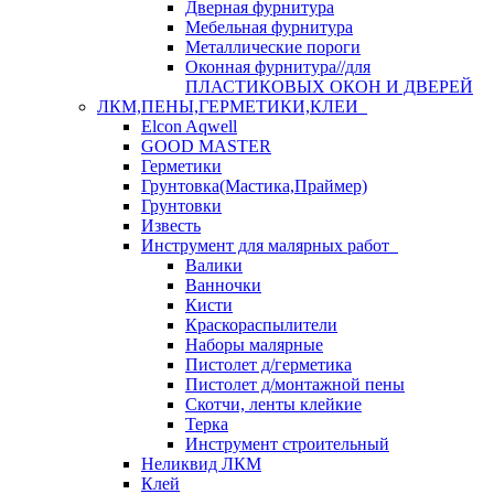
Дверная фурнитура
Мебельная фурнитура
Металлические пороги
Оконная фурнитура//для
ПЛАСТИКОВЫХ ОКОН И ДВЕРЕЙ
ЛКМ,ПЕНЫ,ГЕРМЕТИКИ,КЛЕИ
Elcon Aqwell
GOOD MASTER
Герметики
Грунтовка(Мастика,Праймер)
Грунтовки
Известь
Инструмент для малярных работ
Валики
Ванночки
Кисти
Краскораспылители
Наборы малярные
Пистолет д/герметика
Пистолет д/монтажной пены
Скотчи, ленты клейкие
Терка
Инструмент строительный
Неликвид ЛКМ
Клей