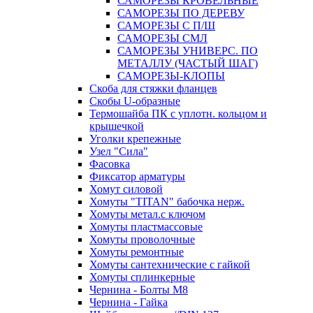
САМОРЕЗЫ КРОВЕЛЬНЫЕ
САМОРЕЗЫ ПО ДЕРЕВУ
САМОРЕЗЫ С П/Ш
САМОРЕЗЫ СМЛ
САМОРЕЗЫ УНИВЕРС. ПО
МЕТАЛЛУ (ЧАСТЫЙ ШАГ)
САМОРЕЗЫ-КЛОПЫ
Скоба для стяжки фланцев
Скобы U-образные
Термошайба ПК с уплотн. кольцом и
крышечкой
Уголки крепежные
Узел "Сила"
Фасовка
Фиксатор арматуры
Хомут силовой
Хомуты "TITAN" бабочка нерж.
Хомуты метал.с ключом
Хомуты пластмассовые
Хомуты проволочные
Хомуты ремонтные
Хомуты сантехнические с гайкой
Хомуты сплинкерные
Чернина - Болты М8
Чернина - Гайка