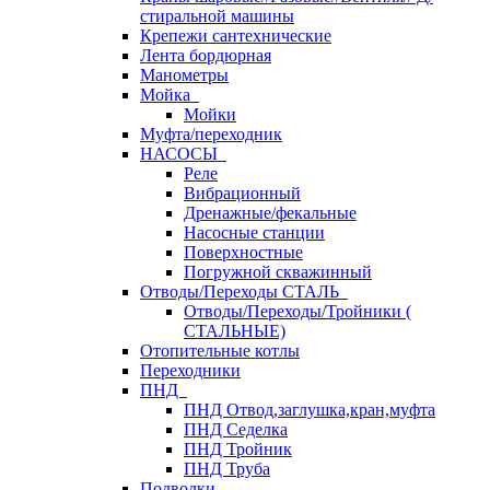
стиральной машины
Крепежи сантехнические
Лента бордюрная
Манометры
Мойка
Мойки
Муфта/переходник
НАСОСЫ
Реле
Вибрационный
Дренажные/фекальные
Насосные станции
Поверхностные
Погружной скважинный
Отводы/Переходы СТАЛЬ
Отводы/Переходы/Тройники (
СТАЛЬНЫЕ)
Отопительные котлы
Переходники
ПНД
ПНД Отвод,заглушка,кран,муфта
ПНД Седелка
ПНД Тройник
ПНД Труба
Подводки