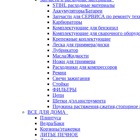
STIHL расходные материалы
Аккумуляторы/Батареи
Запчасти для СЕРВИСА по ремонту тех
Карбюраторы
Комплектующие для бензопил
Комплектующие для сварочного оборуд
Крепежные коплектующие
Леска для триммера/диски
Лубрикатор
Масла/Жидкости
Ножи для триммера
Расходники для компрессоров
Ремни
Свечи зажигания
Стойки
ФИЛЬТРЫ
Цепи
Щетки д/эл.инструмента
Пружина растяжения,сжатия,стопорное 
ВСЕ ДЛЯ ДОМА
Плинтуса
Ведра/Баки
Корзины/этажерки
ЛИТЬЕ ПЕЧНОЕ