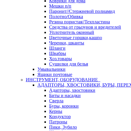
Коврики для дома
Мешки п/п
Паронит//Стержневой полиамид
Полотно/Обивка
Резина пористая//Техпластина
Средства от грызунов и вредителей
Уплотнитель оконный
Цветочные горшки,кашпо
Черенки, шканты
Шланги
Швабры
Хоз.товары
Сушилки для белья
Умывальники
Ящики почтовые
ИНСТРУМЕНТ, ОБОРУДОВАНИЕ
АДАПТОРЫ, ХВОСТОВИКИ, БУРЫ, ПЕРЕ
Адапторы, хвостовики
Биты и насадки
Сверла
Буры, коронки
Керны
Кондуктор
Патроны
Пики, Зубило