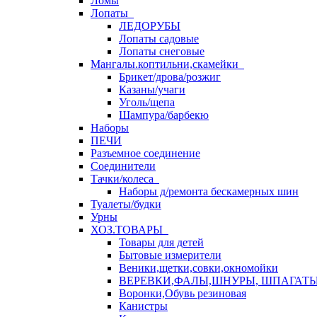
Ломы
Лопаты
ЛЕДОРУБЫ
Лопаты садовые
Лопаты снеговые
Мангалы.коптильни,скамейки
Брикет/дрова/розжиг
Казаны/учаги
Уголь/щепа
Шампура/барбекю
Наборы
ПЕЧИ
Разъемное соединение
Соединители
Тачки/колеса
Наборы д/ремонта бескамерных шин
Туалеты/будки
Урны
ХОЗ.ТОВАРЫ
Товары для детей
Бытовые измерители
Веники,щетки,совки,окномойки
ВЕРЕВКИ,ФАЛЫ,ШНУРЫ, ШПАГАТ
Воронки,Обувь резиновая
Канистры