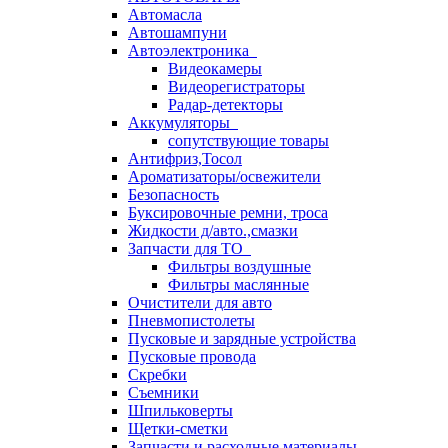
Автомасла
Автошампуни
Автоэлектроника
Видеокамеры
Видеорегистраторы
Радар-детекторы
Аккумуляторы
сопутствующие товары
Антифриз,Тосол
Ароматизаторы/освежители
Безопасность
Буксировочные ремни, троса
Жидкости д/авто.,смазки
Запчасти для ТО
Фильтры воздушные
Фильтры маслянные
Очистители для авто
Пневмопистолеты
Пусковые и зарядные устройства
Пусковые провода
Скребки
Съемники
Шпильковерты
Щетки-сметки
Запчасти и расходные материалы