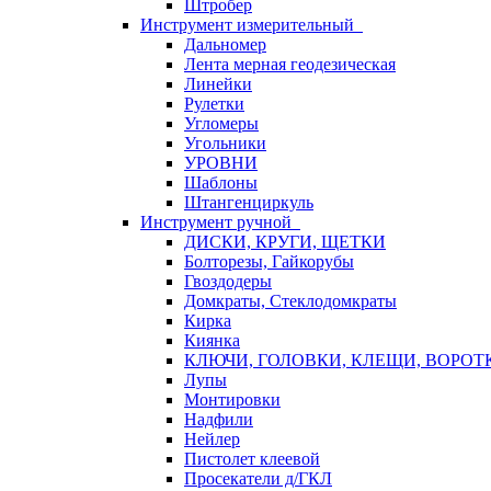
Штробер
Инструмент измерительный
Дальномер
Лента мерная геодезическая
Линейки
Рулетки
Угломеры
Угольники
УРОВНИ
Шаблоны
Штангенциркуль
Инструмент ручной
ДИСКИ, КРУГИ, ЩЕТКИ
Болторезы, Гайкорубы
Гвоздодеры
Домкраты, Стеклодомкраты
Кирка
Киянка
КЛЮЧИ, ГОЛОВКИ, КЛЕЩИ, ВОРОТ
Лупы
Монтировки
Надфили
Нейлер
Пистолет клеевой
Просекатели д/ГКЛ