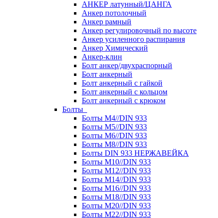
АНКЕР латунный/ЦАНГА
Анкер потолочный
Анкер рамный
Анкер регулировочный по высоте
Анкер усиленного распирания
Анкер Химический
Анкер-клин
Болт анкер/двухраспорный
Болт анкерный
Болт анкерный с гайкой
Болт анкерный с кольцом
Болт анкерный с крюком
Болты
Болты М4//DIN 933
Болты М5//DIN 933
Болты М6//DIN 933
Болты М8//DIN 933
Болты DIN 933 НЕРЖАВЕЙКА
Болты М10//DIN 933
Болты М12//DIN 933
Болты М14//DIN 933
Болты М16//DIN 933
Болты М18//DIN 933
Болты М20//DIN 933
Болты М22//DIN 933