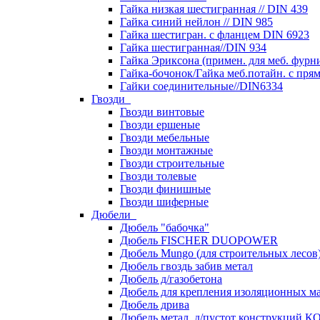
Гайка низкая шестигранная // DIN 439
Гайка синий нейлон // DIN 985
Гайка шестигран. с фланцем DIN 6923
Гайка шестигранная//DIN 934
Гайка Эриксона (примен. для меб. фурн
Гайка-бочонок/Гайка меб.потайн. с пря
Гайки соединительные//DIN6334
Гвозди
Гвозди винтовые
Гвозди ершеные
Гвозди мебельные
Гвозди монтажные
Гвозди строительные
Гвозди толевые
Гвозди финишные
Гвозди шиферные
Дюбели
Дюбель "бабочка"
Дюбель FISCHER DUOPOWER
Дюбель Mungo (для строительных лесов
Дюбель гвоздь забив метал
Дюбель д/газобетона
Дюбель для крепления изоляционных м
Дюбель дрива
Дюбель метал. д/пустот конструкций 