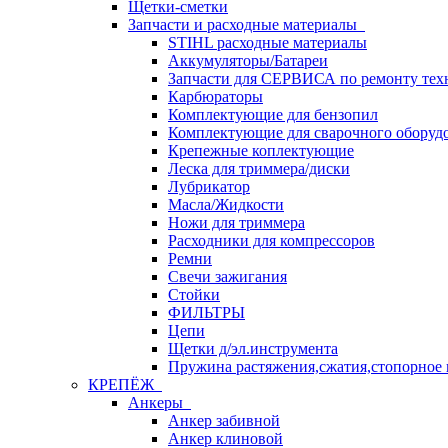
Щетки-сметки
Запчасти и расходные материалы
STIHL расходные материалы
Аккумуляторы/Батареи
Запчасти для СЕРВИСА по ремонту тех
Карбюраторы
Комплектующие для бензопил
Комплектующие для сварочного оборуд
Крепежные коплектующие
Леска для триммера/диски
Лубрикатор
Масла/Жидкости
Ножи для триммера
Расходники для компрессоров
Ремни
Свечи зажигания
Стойки
ФИЛЬТРЫ
Цепи
Щетки д/эл.инструмента
Пружина растяжения,сжатия,стопорное 
КРЕПЁЖ
Анкеры
Анкер забивной
Анкер клиновой