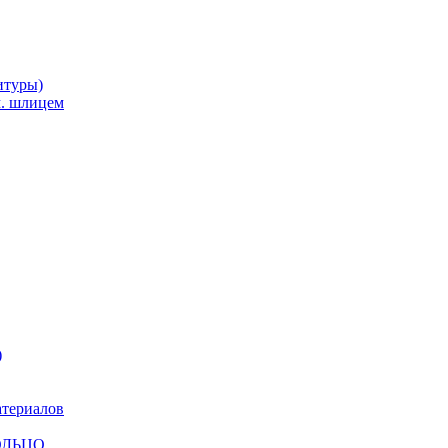
итуры)
м. шлицем
)
атериалов
КОЛЬЦО