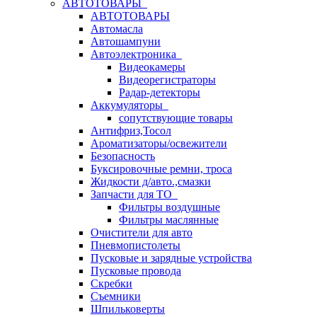
АВТОТОВАРЫ
АВТОТОВАРЫ
Автомасла
Автошампуни
Автоэлектроника
Видеокамеры
Видеорегистраторы
Радар-детекторы
Аккумуляторы
сопутствующие товары
Антифриз,Тосол
Ароматизаторы/освежители
Безопасность
Буксировочные ремни, троса
Жидкости д/авто.,смазки
Запчасти для ТО
Фильтры воздушные
Фильтры маслянные
Очистители для авто
Пневмопистолеты
Пусковые и зарядные устройства
Пусковые провода
Скребки
Съемники
Шпильковерты