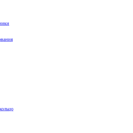
ники
ования
кольцо