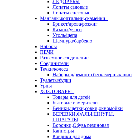
ЛЕДОРУБЫ
Лопаты садовые
Лопаты снеговые
Мангалы.коптильни,скамейки
Брикет/дрова/розжиг
Казаны/учаги
Уголь/щепа
Шампура/барбекю
Наборы
ПЕЧИ
Разъемное соединение
Соединители
Тачки/колеса
Наборы д/ремонта бескамерных шин
Туалеты/будки
Урны
ХОЗ.ТОВАРЫ
Товары для детей
Бытовые измерители
Веники,щетки,совки,окномойки
ВЕРЕВКИ,ФАЛЫ,ШНУРЫ,
ШПАГАТЫ
Воронки,Обувь резиновая
Канистры
Коврики для дома