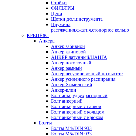
Стойки
ФИЛЬТРЫ
Цепи
Щетки д/эл.инструмента
Пружина
растяжения,сжатия,стопорное кольцо
КРЕПЁЖ
Анкеры
Анкер забивной
Анкер клиновой
АНКЕР латунный/ЦАНГА
Анкер потолочный
Анкер рамный
Анкер регулировочный по высоте
Анкер усиленного распирания
Анкер Химический
Анкер-клин
Болт анкер/двухраспорный
Болт анкерный
Болт анкерный с гайкой
Болт анкерный с кольцом
Болт анкерный с крюком
Болты
Болты М4//DIN 933
Болты М5//DIN 933