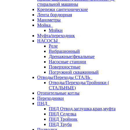
стиральной машины
Крепежи сантехнические
Лента бордюрная
Манометры
Мойка
Мойки
Муфта/переходник
НАСОСЫ
Реле
Вибрационный
Дренажные/фекальные
Насосные станции
Поверхностные
Погружной скважинный
Отводы/Переходы СТАЛЬ
Отводы/Переходы/Тройники (
СТАЛЬНЫЕ)
Отопительные котлы
Переходники
ПНД
ПНД Отвод,заглушка,кран,муфта
ПНД Седелка
ПНД Тройник
ПНД Труба
Подводки