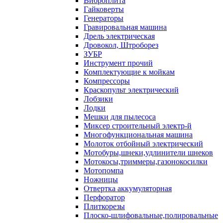
Виброплита
Гайковерты
Генераторы
Гравировальная машина
Дрель электрическая
Дровокол, Штроборез
ЗУБР
Инструмент прочий
Комплектующие к мойкам
Компрессоры
Краскопульт электрический
Лобзики
Лодки
Мешки для пылесоса
Миксер строительный электр-й
Многофункциональная машина
Молоток отбойный электрический
Мотобуры,шнеки,удлинители шнеков
Мотокосы,триммеры,газонокосилки
Мотопомпа
Ножницы
Отвертка аккумуляторная
Перфоратор
Плиткорезы
Плоско-шлифовальные,полировальные