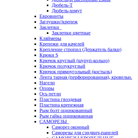
Дюбель-Т
Дюбель-хомут
Евровинты
Заглушки//крепеж
Заклепки
Заклепки цветные
Кляймеры
Крепежи для качелей
Крепление стропил (Держатель балки)
Крюки S
Крючок круглый (шуруп-кольцо)
Крючок полукруглый
Крючок прямоугольный (костыль)
Лента тарная (перфорированная), кровельн.
Нагели
Опоры
Ось петли
Пластина гвоздевая
Пластина крепежная
Рым болт оцинкованный
Рым гайка оцинкованная
САМОРЕЗЫ
Саморез оконный
Саморезы для сэндвич-панелей