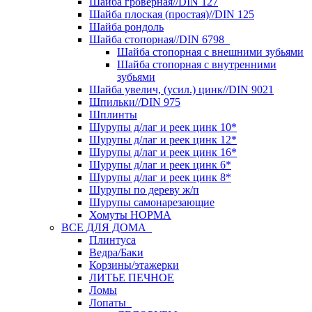
Шайба гроверная//DIN 127
Шайба плоская (простая)//DIN 125
Шайба рондоль
Шайба стопорная//DIN 6798
Шайба стопорная с внешними зубьями
Шайба стопорная с внутренними
зубьями
Шайба увелич, (усил.) цинк//DIN 9021
Шпильки//DIN 975
Шплинты
Шурупы д/лаг и реек цинк 10*
Шурупы д/лаг и реек цинк 12*
Шурупы д/лаг и реек цинк 16*
Шурупы д/лаг и реек цинк 6*
Шурупы д/лаг и реек цинк 8*
Шурупы по дереву ж/п
Шурупы самонарезающие
Хомуты НОРМА
ВСЕ ДЛЯ ДОМА
Плинтуса
Ведра/Баки
Корзины/этажерки
ЛИТЬЕ ПЕЧНОЕ
Ломы
Лопаты