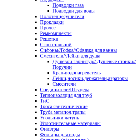
Подводки газа
Подводки для воды
Полотенцесушители
Прокладки
Прочее
Ремкомплекты
Решетки
Сгон стальной
Сифоны//Гофра//Обвязка для ванны
Смесители//Лейки для душа
Душевой гарнитур// Душевые стойки//
Поручни
Кран-водонагреватель
Лейки,носики,держатели,аэраторы
Смесители
Соединители/Штуцера
Теплоизоляция для труб
ТиС
Троса сантехнические
Труба метапол,трапы
Угольники латунь
Уплотнительные материалы
Фильтры
Фильтры для воды