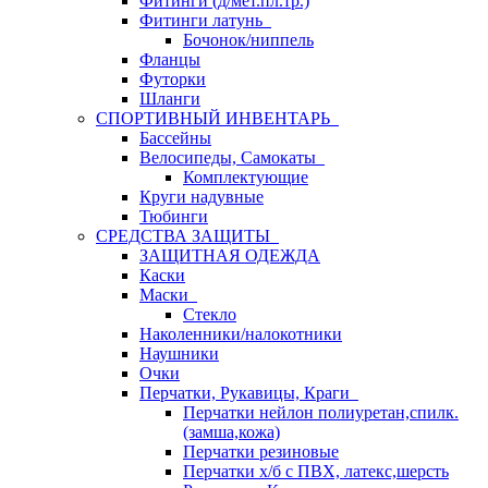
Фитинги (д/мет.пл.тр.)
Фитинги латунь
Бочонок/ниппель
Фланцы
Футорки
Шланги
СПОРТИВНЫЙ ИНВЕНТАРЬ
Бассейны
Велосипеды, Самокаты
Комплектующие
Круги надувные
Тюбинги
СРЕДСТВА ЗАЩИТЫ
ЗАЩИТНАЯ ОДЕЖДА
Каски
Маски
Стекло
Наколенники/налокотники
Наушники
Очки
Перчатки, Рукавицы, Краги
Перчатки нейлон полиуретан,спилк.
(замша,кожа)
Перчатки резиновые
Перчатки х/б с ПВХ, латекс,шерсть