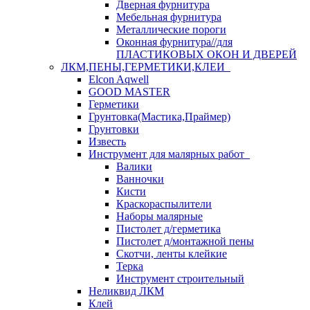
Дверная фурнитура
Мебельная фурнитура
Металлические пороги
Оконная фурнитура//для
ПЛАСТИКОВЫХ ОКОН И ДВЕРЕЙ
ЛКМ,ПЕНЫ,ГЕРМЕТИКИ,КЛЕИ
Elcon Aqwell
GOOD MASTER
Герметики
Грунтовка(Мастика,Праймер)
Грунтовки
Известь
Инструмент для малярных работ
Валики
Ванночки
Кисти
Краскораспылители
Наборы малярные
Пистолет д/герметика
Пистолет д/монтажной пены
Скотчи, ленты клейкие
Терка
Инструмент строительный
Неликвид ЛКМ
Клей