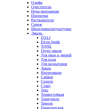
Олифа
Очистители
Пена монтажная
Пропитки
Растворители
Сенеж
Шпатлевки/штукатурки
Эмали
DALI
Elcon Smith
TONE
Грунт-эмали
Для окон и дверей
Для пола
Для радиаторов
Лакра
Нитроэмали
Сайвер
Спектр
Старт
Текс
Термостойкая
Тиккурила
Триоль
Царицинская