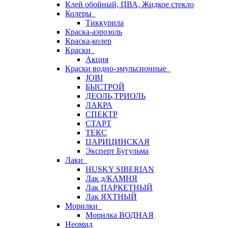
Клей обойный, ПВА, Жидкое стекло
Колеры
Тиккурила
Краска-аэрозоль
Краска-колер
Краски
Акция
Краски водно-эмульсионные
JOBI
БЫСТРОЙ
ДЕОЛЬ,ТРИОЛЬ
ЛАКРА
СПЕКТР
СТАРТ
ТЕКС
ЦАРИЦИНСКАЯ
Эксперт Бугульма
Лаки
HUSKY SIBERIAN
Лак д/КАМНЯ
Лак ПАРКЕТНЫЙ
Лак ЯХТНЫЙ
Морилки
Морилка ВОДНАЯ
Неомид