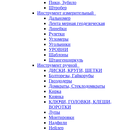
Пики, Зубило
Штробер
Инструмент измерительный
Дальномер
Лента мерная геодезическая
Линейки
Рулетки
Угломеры
Угольники
УРОВНИ
Шаблоны
Штангенциркуль
Инструмент ручной
ДИСКИ, КРУГИ, ЩЕТКИ
Болторезы, Гайкорубы
Гвоздодеры
Домкраты, Стеклодомкраты
Кирка
Киянка
КЛЮЧИ, ГОЛОВКИ, КЛЕЩИ,
ВОРОТКИ
Лупы
Монтировки
Надфили
Нейлер