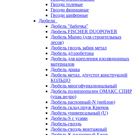
Гвозди толевые
Гвозди финишные
Гвозди шиферные
Дюбели
Дюбель "бабочка"
Дюбель FISCHER DUOPOWER
Дюбель Mungo (для строительных
лесов)
Дюбель гвоздь забив метал
Дюбель д/газобетона
Дюбель для крепления изоляционных
материалов
Дюбель дрива
Дюбель метал. д/пустот конструкций
КОЛЬЦО
Дюбель многофункциональный
Дюбель полипропилен ОМАКС СПИР
(упак.ведро)
Дюбель распорный-N (нейлон)
Дюбель склад.пруж Крючок
Дюбель универсальный (U)
Дюбель-S с усами
Дюбель-гвоздь
Дюбель-гвоздь монтажный
Дюбель-К распорный Ежик