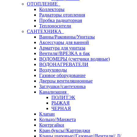
ОТОПЛЕНИЕ
Коллекторы
Радиаторы отопления
Пробка радиаторная
Теплоносители
САНТЕХНИКА
Ванны/Раковины/Унитазы
Аксессуары для ванной
Арматура для унитаза
Вентиля//ВРЕЗКА в бак
ВОДОМЕРЫ (счетчики водяные)
ВОДОНАГРЕВАТЕЛИ
Воздуховоды
Газовое оборудование
Дверцы вентиляционные
Заглушки//сантехника
Канализация
ПОЛИТЭК
РЫЖАЯ
ЧЕРНАЯ
Клапан
Кольцо//Манжета
Контргайки
Кран-буксы//Картриджи
Краны шаровые//Газовые//Вентиля// Д/