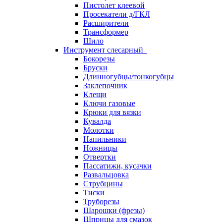
Пистолет клеевой
Просекатели д/ГКЛ
Расширители
Трансформер
Шило
Инструмент слесарный
Бокорезы
Бруски
Длинногубцы/тонкогубцы
Заклепочник
Клещи
Ключи газовые
Крюки для вязки
Кувалда
Молотки
Напильники
Ножницы
Отвертки
Пассатижи, кусачки
Развальцовка
Струбцины
Тиски
Труборезы
Шарошки (фрезы)
Шприцы для смазок