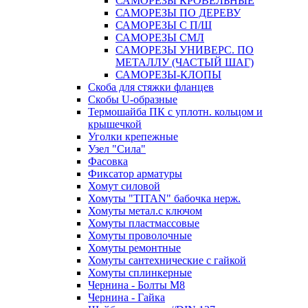
САМОРЕЗЫ КРОВЕЛЬНЫЕ
САМОРЕЗЫ ПО ДЕРЕВУ
САМОРЕЗЫ С П/Ш
САМОРЕЗЫ СМЛ
САМОРЕЗЫ УНИВЕРС. ПО
МЕТАЛЛУ (ЧАСТЫЙ ШАГ)
САМОРЕЗЫ-КЛОПЫ
Скоба для стяжки фланцев
Скобы U-образные
Термошайба ПК с уплотн. кольцом и
крышечкой
Уголки крепежные
Узел "Сила"
Фасовка
Фиксатор арматуры
Хомут силовой
Хомуты "TITAN" бабочка нерж.
Хомуты метал.с ключом
Хомуты пластмассовые
Хомуты проволочные
Хомуты ремонтные
Хомуты сантехнические с гайкой
Хомуты сплинкерные
Чернина - Болты М8
Чернина - Гайка