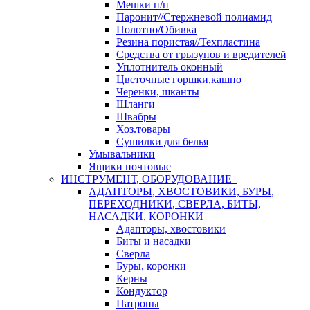
Мешки п/п
Паронит//Стержневой полиамид
Полотно/Обивка
Резина пористая//Техпластина
Средства от грызунов и вредителей
Уплотнитель оконный
Цветочные горшки,кашпо
Черенки, шканты
Шланги
Швабры
Хоз.товары
Сушилки для белья
Умывальники
Ящики почтовые
ИНСТРУМЕНТ, ОБОРУДОВАНИЕ
АДАПТОРЫ, ХВОСТОВИКИ, БУРЫ,
ПЕРЕХОДНИКИ, СВЕРЛА, БИТЫ,
НАСАДКИ, КОРОНКИ
Адапторы, хвостовики
Биты и насадки
Сверла
Буры, коронки
Керны
Кондуктор
Патроны