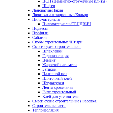
ЦСП (Цементно-стружечные плиты)
Шифер
Льноватин/Пакля
Люки канализационные/Кольцо
Пиломатериалы
Пиломатериалы/СЕНДВИЧ
Подвесы
Профили
Сайдинг
Скобы строительные/Штыри
Смеси сухие строительные
Шпаклевки
Гидроизоляция
Цемент
Жаростойкие смеси
Затирки
Наливной пол
Плиточный клей
Штукатурки
Лента кровельная
Гипс строительный
Клей для утеплителя
Смеси сухие строительные (Фасовка)
Строительные леса
Теплоизоляция