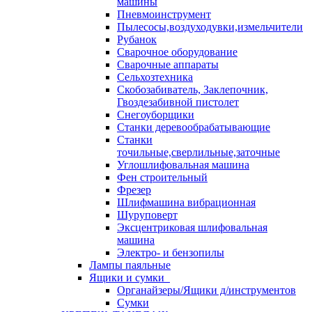
машины
Пневмоинструмент
Пылесосы,воздуходувки,измельчители
Рубанок
Сварочное оборудование
Сварочные аппараты
Сельхозтехника
Скобозабиватель, Заклепочник,
Гвоздезабивной пистолет
Снегоуборщики
Станки деревообрабатывающие
Станки
точильные,сверлильные,заточные
Углошлифовальная машина
Фен строительный
Фрезер
Шлифмашина вибрационная
Шуруповерт
Эксцентриковая шлифовальная
машина
Электро- и бензопилы
Лампы паяльные
Ящики и сумки
Органайзеры/Ящики д/инструментов
Сумки