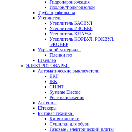
Гидропароизоляция
Изолон/Фольгоизолон
Труба профильная
Утеплитель
Утеплитель БАСВУЛ
Утеплитель ИЗОВЕР
Утеплитель КНАУФ
Утеплитель КОРВУЛ, РОКВУЛ,
ЭКОВЕР
Укрывной материал
Пленки п/э
Швеллер
ЭЛЕКТРОТОВАРЫ
Автоматические выключатели
EKF
IEK
CHINT
Systeme Electric
Реле напряжения
Антенны
Штекеры
Бытовая техника
Кипятильники
Сушилки для обуви
Газовые / электрический плиты