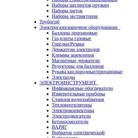
Наборы шплинтов,пружин
Наборы щеток
Наборы экстракторов
Трубогиб
Электрогазосварочное оборудование
Баллоны пропановые
Газ,плиты газовые
Горелки/Резаки
Держатели электродов
Клеммы заземления
Магнитные держатели
Редукторы для баллонов
Рукава кислородные/пропановые
Электроды
ЭЛЕКТРОИНСТРУМЕНТ
Инфракрасные обогреватели
Измерительные приборы
Станция водоснабжения
Тепловентиляторы
Электроконвекторы
Электродвигатели
Бетоносмесители
ВАРЯГ
Вибратор электрический