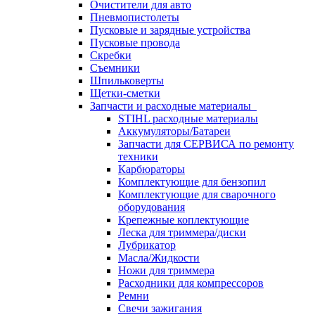
Очистители для авто
Пневмопистолеты
Пусковые и зарядные устройства
Пусковые провода
Скребки
Съемники
Шпильковерты
Щетки-сметки
Запчасти и расходные материалы
STIHL расходные материалы
Аккумуляторы/Батареи
Запчасти для СЕРВИСА по ремонту
техники
Карбюраторы
Комплектующие для бензопил
Комплектующие для сварочного
оборудования
Крепежные коплектующие
Леска для триммера/диски
Лубрикатор
Масла/Жидкости
Ножи для триммера
Расходники для компрессоров
Ремни
Свечи зажигания