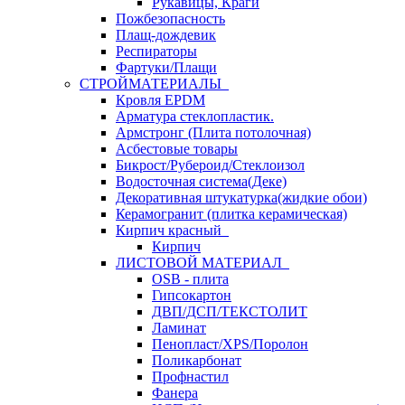
Рукавицы, Краги
Пожбезопасность
Плащ-дождевик
Респираторы
Фартуки/Плащи
СТРОЙМАТЕРИАЛЫ
Кровля ЕРDM
Арматура стеклопластик.
Армстронг (Плита потолочная)
Асбестовые товары
Бикрост/Рубероид/Стеклоизол
Водосточная система(Деке)
Декоративная штукатурка(жидкие обои)
Керамогранит (плитка керамическая)
Кирпич красный
Кирпич
ЛИСТОВОЙ МАТЕРИАЛ
OSB - плита
Гипсокартон
ДВП/ДСП/ТЕКСТОЛИТ
Ламинат
Пенопласт/XPS/Поролон
Поликарбонат
Профнастил
Фанера