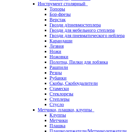
Инструмент столярный
Топоры
Бор-фрезы
Верстак
Гвозди д/пневмостеплера
Гвозди для мебельного степлера
Гвозди для пневматического нейлера
Карандаши
Лезвия
Ножи
Ножовки
Полотна, Пилки для лобзика
Рашпили
Резцы
Рубанки
Скобы, Скобоудалители
Стамески
Стеклорезы
Степлеры
Стусло
Метчики, плашки, клуппы
Клуппы
Метчики
Плашка
Плашкодержатели/Метчикодержатели