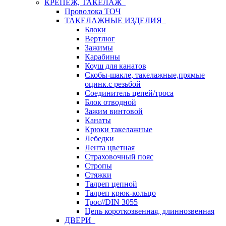
КРЕПЕЖ, ТАКЕЛАЖ
Проволока ТОЧ
ТАКЕЛАЖНЫЕ ИЗДЕЛИЯ
Блоки
Вертлюг
Зажимы
Карабины
Коуш для канатов
Скобы-шакле, такелажные,прямые
оцинк.с резьбой
Соединитель цепей/троса
Блок отводной
Зажим винтовой
Канаты
Крюки такелажные
Лебедки
Лента цветная
Страховочный пояс
Стропы
Стяжки
Талреп цепной
Талреп крюк-кольцо
Трос//DIN 3055
Цепь короткозвенная, длиннозвенная
ДВЕРИ