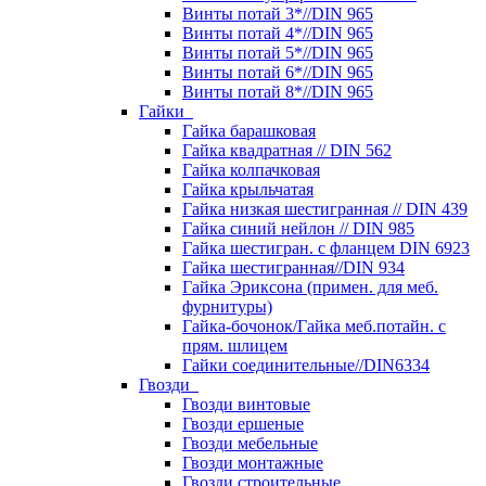
Винты потай 3*//DIN 965
Винты потай 4*//DIN 965
Винты потай 5*//DIN 965
Винты потай 6*//DIN 965
Винты потай 8*//DIN 965
Гайки
Гайка барашковая
Гайка квадратная // DIN 562
Гайка колпачковая
Гайка крыльчатая
Гайка низкая шестигранная // DIN 439
Гайка синий нейлон // DIN 985
Гайка шестигран. с фланцем DIN 6923
Гайка шестигранная//DIN 934
Гайка Эриксона (примен. для меб.
фурнитуры)
Гайка-бочонок/Гайка меб.потайн. с
прям. шлицем
Гайки соединительные//DIN6334
Гвозди
Гвозди винтовые
Гвозди ершеные
Гвозди мебельные
Гвозди монтажные
Гвозди строительные