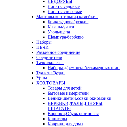
ЛЕДОРУБЫ
Лопаты садовые
Лопаты снеговые
Мангалы.коптильни,скамейки
Брикет/дрова/розжиг
Казаны/учаги
Уголь/щепа
Шампура/барбекю
Наборы
ПЕЧИ
Разъемное соединение
Соединители
Тачки/колеса
Наборы д/ремонта бескамерных шин
Туалеты/будки
Урны
ХОЗ.ТОВАРЫ
Товары для детей
Бытовые измерители
Веники,щетки,совки,окномойки
ВЕРЕВКИ,ФАЛЫ,ШНУРЫ,
ШПАГАТЫ
Воронки,Обувь резиновая
Канистры
Коврики для дома