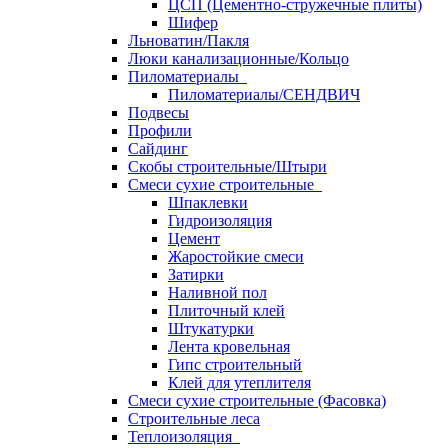
ЦСП (Цементно-стружечные плиты)
Шифер
Льноватин/Пакля
Люки канализационные/Кольцо
Пиломатериалы
Пиломатериалы/СЕНДВИЧ
Подвесы
Профили
Сайдинг
Скобы строительные/Штыри
Смеси сухие строительные
Шпаклевки
Гидроизоляция
Цемент
Жаростойкие смеси
Затирки
Наливной пол
Плиточный клей
Штукатурки
Лента кровельная
Гипс строительный
Клей для утеплителя
Смеси сухие строительные (Фасовка)
Строительные леса
Теплоизоляция