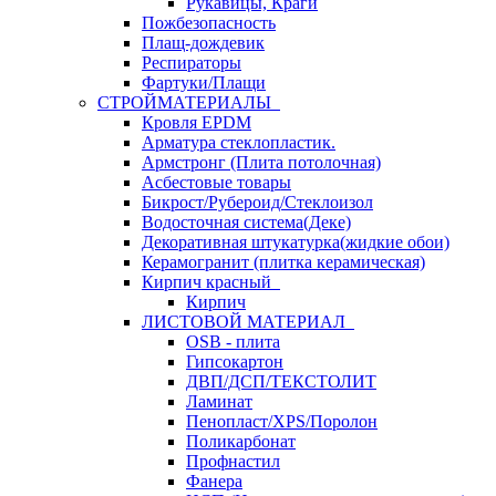
Рукавицы, Краги
Пожбезопасность
Плащ-дождевик
Респираторы
Фартуки/Плащи
СТРОЙМАТЕРИАЛЫ
Кровля ЕРDM
Арматура стеклопластик.
Армстронг (Плита потолочная)
Асбестовые товары
Бикрост/Рубероид/Стеклоизол
Водосточная система(Деке)
Декоративная штукатурка(жидкие обои)
Керамогранит (плитка керамическая)
Кирпич красный
Кирпич
ЛИСТОВОЙ МАТЕРИАЛ
OSB - плита
Гипсокартон
ДВП/ДСП/ТЕКСТОЛИТ
Ламинат
Пенопласт/XPS/Поролон
Поликарбонат
Профнастил
Фанера