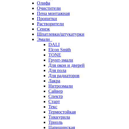
Олифа
Очистители
Пена монтажная
Пропитки
Растворители
Сенеж
Шпатлевки/штукатурки
Эмали
DALI
Elcon Smith
TONE
Грунт-эмали
Для окон и дверей
Для пола
Для радиаторов
Лакра
Нитроэмали
Сайвер
Спектр
Старт
Текс
Термостойкая
Тиккурила
Триоль
Царицинская