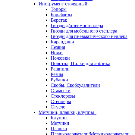
Инструмент столярный
Топоры
Бор-фрезы
Верстак
Гвозди д/пневмостеплера
Гвозди для мебельного степлера
Гвозди для пневматического нейлера
Карандаши
Лезвия
Ножи
Ножовки
Полотна, Пилки для лобзика
Рашпили
Резцы
Рубанки
Скобы, Скобоудалители
Стамески
Стеклорезы
Степлеры
Стусло
Метчики, плашки, клуппы
Клуппы
Метчики
Плашка
Плашкодержатели/Метчикодержатели