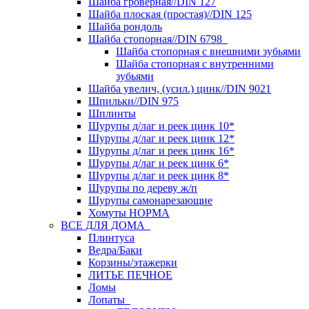
Шайба гроверная//DIN 127
Шайба плоская (простая)//DIN 125
Шайба рондоль
Шайба стопорная//DIN 6798
Шайба стопорная с внешними зубьями
Шайба стопорная с внутренними
зубьями
Шайба увелич, (усил.) цинк//DIN 9021
Шпильки//DIN 975
Шплинты
Шурупы д/лаг и реек цинк 10*
Шурупы д/лаг и реек цинк 12*
Шурупы д/лаг и реек цинк 16*
Шурупы д/лаг и реек цинк 6*
Шурупы д/лаг и реек цинк 8*
Шурупы по дереву ж/п
Шурупы самонарезающие
Хомуты НОРМА
ВСЕ ДЛЯ ДОМА
Плинтуса
Ведра/Баки
Корзины/этажерки
ЛИТЬЕ ПЕЧНОЕ
Ломы
Лопаты