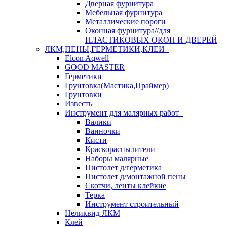
Дверная фурнитура
Мебельная фурнитура
Металлические пороги
Оконная фурнитура//для
ПЛАСТИКОВЫХ ОКОН И ДВЕРЕЙ
ЛКМ,ПЕНЫ,ГЕРМЕТИКИ,КЛЕИ
Elcon Aqwell
GOOD MASTER
Герметики
Грунтовка(Мастика,Праймер)
Грунтовки
Известь
Инструмент для малярных работ
Валики
Ванночки
Кисти
Краскораспылители
Наборы малярные
Пистолет д/герметика
Пистолет д/монтажной пены
Скотчи, ленты клейкие
Терка
Инструмент строительный
Неликвид ЛКМ
Клей