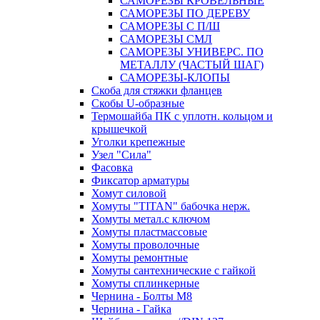
САМОРЕЗЫ КРОВЕЛЬНЫЕ
САМОРЕЗЫ ПО ДЕРЕВУ
САМОРЕЗЫ С П/Ш
САМОРЕЗЫ СМЛ
САМОРЕЗЫ УНИВЕРС. ПО
МЕТАЛЛУ (ЧАСТЫЙ ШАГ)
САМОРЕЗЫ-КЛОПЫ
Скоба для стяжки фланцев
Скобы U-образные
Термошайба ПК с уплотн. кольцом и
крышечкой
Уголки крепежные
Узел "Сила"
Фасовка
Фиксатор арматуры
Хомут силовой
Хомуты "TITAN" бабочка нерж.
Хомуты метал.с ключом
Хомуты пластмассовые
Хомуты проволочные
Хомуты ремонтные
Хомуты сантехнические с гайкой
Хомуты сплинкерные
Чернина - Болты М8
Чернина - Гайка