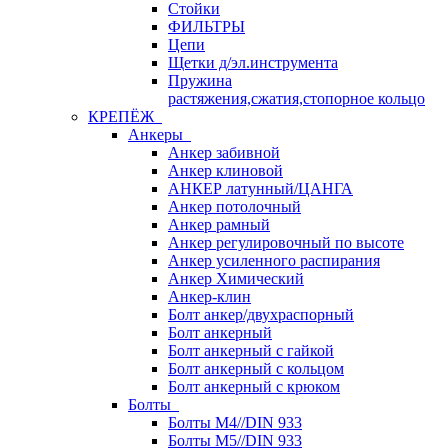
Стойки
ФИЛЬТРЫ
Цепи
Щетки д/эл.инструмента
Пружина
растяжения,сжатия,стопорное кольцо
КРЕПЁЖ
Анкеры
Анкер забивной
Анкер клиновой
АНКЕР латунный/ЦАНГА
Анкер потолочный
Анкер рамный
Анкер регулировочный по высоте
Анкер усиленного распирания
Анкер Химический
Анкер-клин
Болт анкер/двухраспорный
Болт анкерный
Болт анкерный с гайкой
Болт анкерный с кольцом
Болт анкерный с крюком
Болты
Болты М4//DIN 933
Болты М5//DIN 933