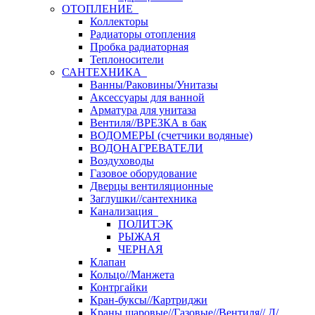
ОТОПЛЕНИЕ
Коллекторы
Радиаторы отопления
Пробка радиаторная
Теплоносители
САНТЕХНИКА
Ванны/Раковины/Унитазы
Аксессуары для ванной
Арматура для унитаза
Вентиля//ВРЕЗКА в бак
ВОДОМЕРЫ (счетчики водяные)
ВОДОНАГРЕВАТЕЛИ
Воздуховоды
Газовое оборудование
Дверцы вентиляционные
Заглушки//сантехника
Канализация
ПОЛИТЭК
РЫЖАЯ
ЧЕРНАЯ
Клапан
Кольцо//Манжета
Контргайки
Кран-буксы//Картриджи
Краны шаровые//Газовые//Вентиля// Д/