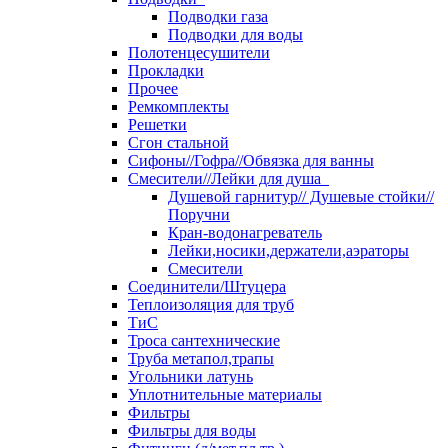
Подводки газа
Подводки для воды
Полотенцесушители
Прокладки
Прочее
Ремкомплекты
Решетки
Сгон стальной
Сифоны//Гофра//Обвязка для ванны
Смесители//Лейки для душа
Душевой гарнитур// Душевые стойки//
Поручни
Кран-водонагреватель
Лейки,носики,держатели,аэраторы
Смесители
Соединители/Штуцера
Теплоизоляция для труб
ТиС
Троса сантехнические
Труба метапол,трапы
Угольники латунь
Уплотнительные материалы
Фильтры
Фильтры для воды