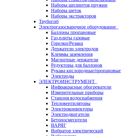
Наборы шплинтов,пружин
Наборы щеток
Наборы экстракторов
Трубогиб
Электрогазосварочное оборудование
Баллоны пропановые
Газ,плиты газовые
Горелки/Резаки
Держатели электродов
Клеммы заземления
Магнитные держатели
Редукторы для баллонов
Рукава кислородные/пропановые
Электроды
ЭЛЕКТРОИНСТРУМЕНТ
Инфракрасные обогреватели
Измерительные приборы
Станция водоснабжения
Тепловентиляторы
Электроконвекторы
Электродвигатели
Бетоносмесители
ВАРЯГ
Вибратор электрический