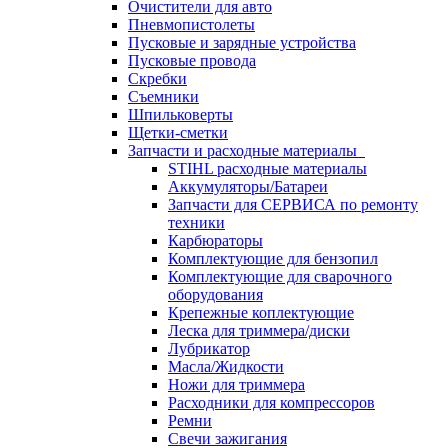
Очистители для авто
Пневмопистолеты
Пусковые и зарядные устройства
Пусковые провода
Скребки
Съемники
Шпильковерты
Щетки-сметки
Запчасти и расходные материалы
STIHL расходные материалы
Аккумуляторы/Батареи
Запчасти для СЕРВИСА по ремонту
техники
Карбюраторы
Комплектующие для бензопил
Комплектующие для сварочного
оборудования
Крепежные коплектующие
Леска для триммера/диски
Лубрикатор
Масла/Жидкости
Ножи для триммера
Расходники для компрессоров
Ремни
Свечи зажигания