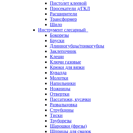
Пистолет клеевой
Просекатели д/ГКЛ
Расширители
Трансформер
Шило
Инструмент слесарный
Бокорезы
Бруски
Длинногубцы/тонкогубцы
Заклепочник
Клещи
Ключи газовые
Крюки для вязки
Кувалда
Молотки
Напильники
Ножницы
Отвертки
Пассатижи, кусачки
Развальцовка
Струбцины
Тиски
Труборезы
Шарошки (фрезы)
Шприцы для смазок