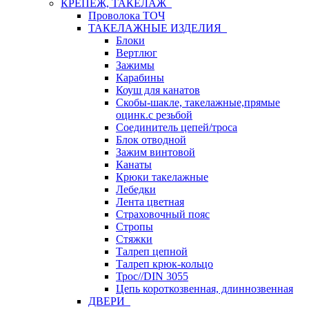
КРЕПЕЖ, ТАКЕЛАЖ
Проволока ТОЧ
ТАКЕЛАЖНЫЕ ИЗДЕЛИЯ
Блоки
Вертлюг
Зажимы
Карабины
Коуш для канатов
Скобы-шакле, такелажные,прямые
оцинк.с резьбой
Соединитель цепей/троса
Блок отводной
Зажим винтовой
Канаты
Крюки такелажные
Лебедки
Лента цветная
Страховочный пояс
Стропы
Стяжки
Талреп цепной
Талреп крюк-кольцо
Трос//DIN 3055
Цепь короткозвенная, длиннозвенная
ДВЕРИ