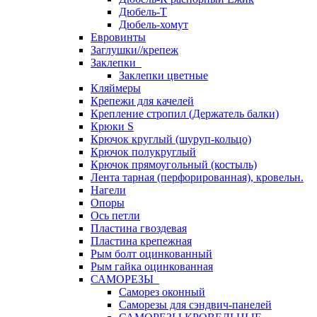
Дюбель-Т
Дюбель-хомут
Евровинты
Заглушки//крепеж
Заклепки
Заклепки цветные
Кляймеры
Крепежи для качелей
Крепление стропил (Держатель балки)
Крюки S
Крючок круглый (шуруп-кольцо)
Крючок полукруглый
Крючок прямоугольный (костыль)
Лента тарная (перфорированная), кровельн.
Нагели
Опоры
Ось петли
Пластина гвоздевая
Пластина крепежная
Рым болт оцинкованный
Рым гайка оцинкованная
САМОРЕЗЫ
Саморез оконный
Саморезы для сэндвич-панелей