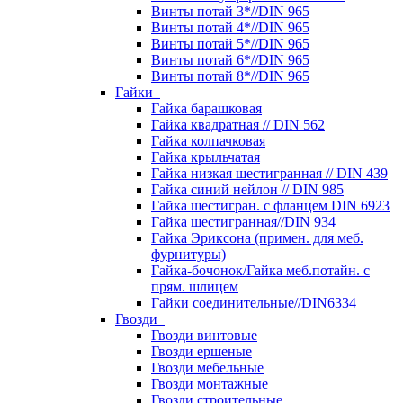
Винты потай 3*//DIN 965
Винты потай 4*//DIN 965
Винты потай 5*//DIN 965
Винты потай 6*//DIN 965
Винты потай 8*//DIN 965
Гайки
Гайка барашковая
Гайка квадратная // DIN 562
Гайка колпачковая
Гайка крыльчатая
Гайка низкая шестигранная // DIN 439
Гайка синий нейлон // DIN 985
Гайка шестигран. с фланцем DIN 6923
Гайка шестигранная//DIN 934
Гайка Эриксона (примен. для меб.
фурнитуры)
Гайка-бочонок/Гайка меб.потайн. с
прям. шлицем
Гайки соединительные//DIN6334
Гвозди
Гвозди винтовые
Гвозди ершеные
Гвозди мебельные
Гвозди монтажные
Гвозди строительные