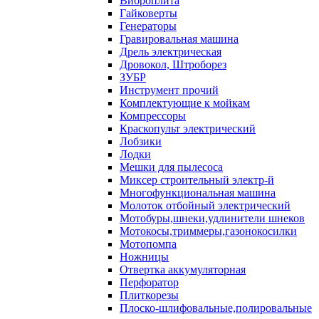
Виброплита
Гайковерты
Генераторы
Гравировальная машина
Дрель электрическая
Дровокол, Штроборез
ЗУБР
Инструмент прочий
Комплектующие к мойкам
Компрессоры
Краскопульт электрический
Лобзики
Лодки
Мешки для пылесоса
Миксер строительный электр-й
Многофункциональная машина
Молоток отбойный электрический
Мотобуры,шнеки,удлинители шнеков
Мотокосы,триммеры,газонокосилки
Мотопомпа
Ножницы
Отвертка аккумуляторная
Перфоратор
Плиткорезы
Плоско-шлифовальные,полировальные