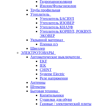
Гидропароизоляция
Изолон/Фольгоизолон
Труба профильная
Утеплитель
Утеплитель БАСВУЛ
Утеплитель ИЗОВЕР
Утеплитель КНАУФ
Утеплитель КОРВУЛ, РОКВУЛ,
ЭКОВЕР
Укрывной материал
Пленки п/э
Швеллер
ЭЛЕКТРОТОВАРЫ
Автоматические выключатели
EKF
IEK
CHINT
Systeme Electric
Реле напряжения
Антенны
Штекеры
Бытовая техника
Кипятильники
Сушилки для обуви
Газовые / электрический плиты