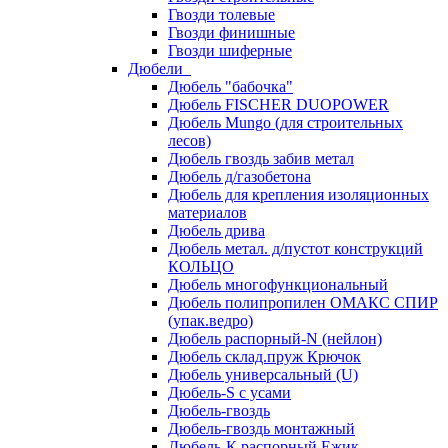
Гвозди толевые
Гвозди финишные
Гвозди шиферные
Дюбели
Дюбель "бабочка"
Дюбель FISCHER DUOPOWER
Дюбель Mungo (для строительных
лесов)
Дюбель гвоздь забив метал
Дюбель д/газобетона
Дюбель для крепления изоляционных
материалов
Дюбель дрива
Дюбель метал. д/пустот конструкций
КОЛЬЦО
Дюбель многофункциональный
Дюбель полипропилен ОМАКС СПИР
(упак.ведро)
Дюбель распорный-N (нейлон)
Дюбель склад.пруж Крючок
Дюбель универсальный (U)
Дюбель-S с усами
Дюбель-гвоздь
Дюбель-гвоздь монтажный
Дюбель-К распорный Ежик