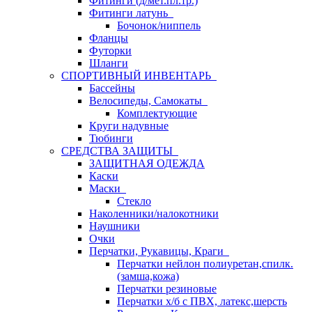
Фитинги (д/мет.пл.тр.)
Фитинги латунь
Бочонок/ниппель
Фланцы
Футорки
Шланги
СПОРТИВНЫЙ ИНВЕНТАРЬ
Бассейны
Велосипеды, Самокаты
Комплектующие
Круги надувные
Тюбинги
СРЕДСТВА ЗАЩИТЫ
ЗАЩИТНАЯ ОДЕЖДА
Каски
Маски
Стекло
Наколенники/налокотники
Наушники
Очки
Перчатки, Рукавицы, Краги
Перчатки нейлон полиуретан,спилк.
(замша,кожа)
Перчатки резиновые
Перчатки х/б с ПВХ, латекс,шерсть