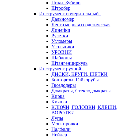
Пики, Зубило
Штробер
Инструмент измерительный
Дальномер
Лента мерная геодезическая
Линейки
Рулетки
Угломеры
Угольники
УРОВНИ
Шаблоны
Штангенциркуль
Инструмент ручной
ДИСКИ, КРУГИ, ЩЕТКИ
Болторезы, Гайкорубы
Гвоздодеры
Домкраты, Стеклодомкраты
Кирка
Киянка
КЛЮЧИ, ГОЛОВКИ, КЛЕЩИ,
ВОРОТКИ
Лупы
Монтировки
Надфили
Нейлер