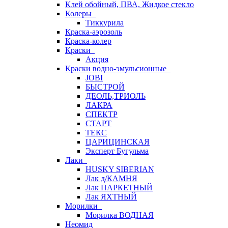
Клей обойный, ПВА, Жидкое стекло
Колеры
Тиккурила
Краска-аэрозоль
Краска-колер
Краски
Акция
Краски водно-эмульсионные
JOBI
БЫСТРОЙ
ДЕОЛЬ,ТРИОЛЬ
ЛАКРА
СПЕКТР
СТАРТ
ТЕКС
ЦАРИЦИНСКАЯ
Эксперт Бугульма
Лаки
HUSKY SIBERIAN
Лак д/КАМНЯ
Лак ПАРКЕТНЫЙ
Лак ЯХТНЫЙ
Морилки
Морилка ВОДНАЯ
Неомид