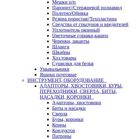
Мешки п/п
Паронит//Стержневой полиамид
Полотно/Обивка
Резина пористая//Техпластина
Средства от грызунов и вредителей
Уплотнитель оконный
Цветочные горшки,кашпо
Черенки, шканты
Шланги
Швабры
Хоз.товары
Сушилки для белья
Умывальники
Ящики почтовые
ИНСТРУМЕНТ, ОБОРУДОВАНИЕ
АДАПТОРЫ, ХВОСТОВИКИ, БУРЫ,
ПЕРЕХОДНИКИ, СВЕРЛА, БИТЫ,
НАСАДКИ, КОРОНКИ
Адапторы, хвостовики
Биты и насадки
Сверла
Буры, коронки
Керны
Кондуктор
Патроны