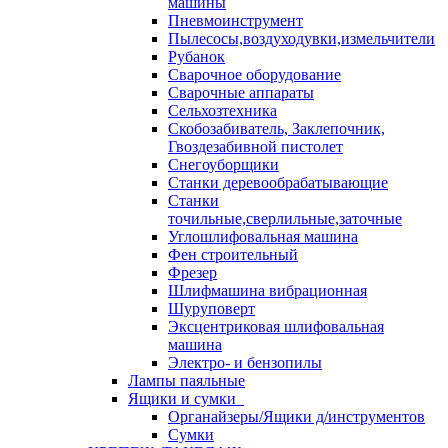
машины
Пневмоинструмент
Пылесосы,воздуходувки,измельчители
Рубанок
Сварочное оборудование
Сварочные аппараты
Сельхозтехника
Скобозабиватель, Заклепочник,
Гвоздезабивной пистолет
Снегоуборщики
Станки деревообрабатывающие
Станки
точильные,сверлильные,заточные
Углошлифовальная машина
Фен строительный
Фрезер
Шлифмашина вибрационная
Шуруповерт
Эксцентриковая шлифовальная
машина
Электро- и бензопилы
Лампы паяльные
Ящики и сумки
Органайзеры/Ящики д/инструментов
Сумки