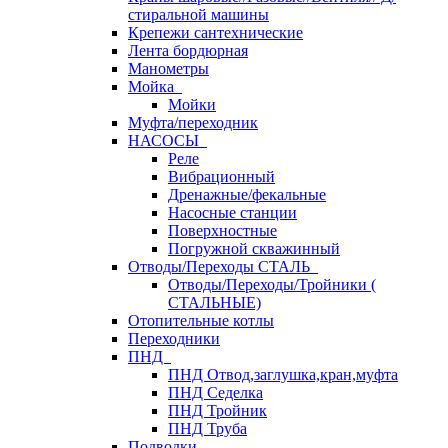
стиральной машины
Крепежи сантехнические
Лента бордюрная
Манометры
Мойка
Мойки
Муфта/переходник
НАСОСЫ
Реле
Вибрационный
Дренажные/фекальные
Насосные станции
Поверхностные
Погружной скважинный
Отводы/Переходы СТАЛЬ
Отводы/Переходы/Тройники (
СТАЛЬНЫЕ)
Отопительные котлы
Переходники
ПНД
ПНД Отвод,заглушка,кран,муфта
ПНД Седелка
ПНД Тройник
ПНД Труба
Подводки