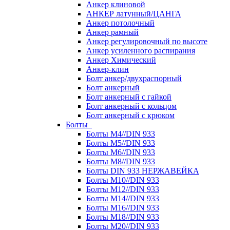
Анкер клиновой
АНКЕР латунный/ЦАНГА
Анкер потолочный
Анкер рамный
Анкер регулировочный по высоте
Анкер усиленного распирания
Анкер Химический
Анкер-клин
Болт анкер/двухраспорный
Болт анкерный
Болт анкерный с гайкой
Болт анкерный с кольцом
Болт анкерный с крюком
Болты
Болты М4//DIN 933
Болты М5//DIN 933
Болты М6//DIN 933
Болты М8//DIN 933
Болты DIN 933 НЕРЖАВЕЙКА
Болты М10//DIN 933
Болты М12//DIN 933
Болты М14//DIN 933
Болты М16//DIN 933
Болты М18//DIN 933
Болты М20//DIN 933