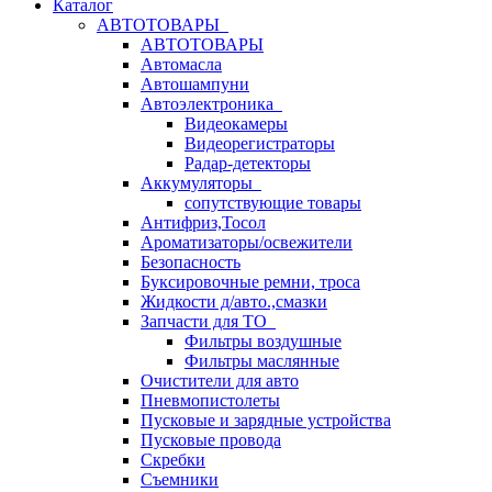
Каталог
АВТОТОВАРЫ
АВТОТОВАРЫ
Автомасла
Автошампуни
Автоэлектроника
Видеокамеры
Видеорегистраторы
Радар-детекторы
Аккумуляторы
сопутствующие товары
Антифриз,Тосол
Ароматизаторы/освежители
Безопасность
Буксировочные ремни, троса
Жидкости д/авто.,смазки
Запчасти для ТО
Фильтры воздушные
Фильтры маслянные
Очистители для авто
Пневмопистолеты
Пусковые и зарядные устройства
Пусковые провода
Скребки
Съемники