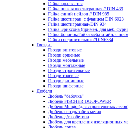
Гайка крыльчатая
Гайка низкая шестигранная // DIN 439
Гайка синий нейлон // DIN 985
Гайка шестигран. с фланцем DIN 6923
Гайка шестигранная//DIN 934
Гайка Эриксона (примен. для меб. фурн
Гайка-бочонок/Гайка меб.потайн. с пря
Гайки соединительные//DIN6334
Гвозди
Гвозди винтовые
Гвозди ершеные
Гвозди мебельные
Гвозди монтажные
Гвозди строительные
Гвозди толевые
Гвозди финишные
Гвозди шиферные
Дюбели
Дюбель "бабочка"
Дюбель FISCHER DUOPOWER
Дюбель Mungo (для строительных лесов
Дюбель гвоздь забив метал
Дюбель д/газобетона
Дюбель для крепления изоляционных м
Дюбель дрива