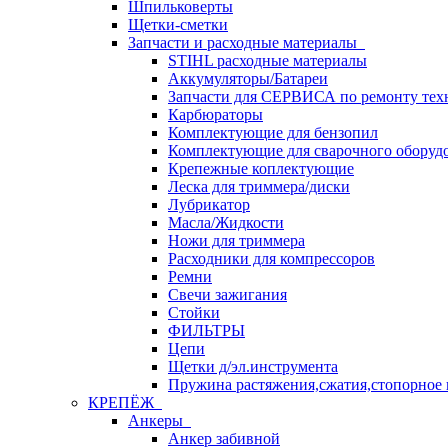
Шпильковерты
Щетки-сметки
Запчасти и расходные материалы
STIHL расходные материалы
Аккумуляторы/Батареи
Запчасти для СЕРВИСА по ремонту тех
Карбюраторы
Комплектующие для бензопил
Комплектующие для сварочного оборуд
Крепежные коплектующие
Леска для триммера/диски
Лубрикатор
Масла/Жидкости
Ножи для триммера
Расходники для компрессоров
Ремни
Свечи зажигания
Стойки
ФИЛЬТРЫ
Цепи
Щетки д/эл.инструмента
Пружина растяжения,сжатия,стопорное 
КРЕПЁЖ
Анкеры
Анкер забивной