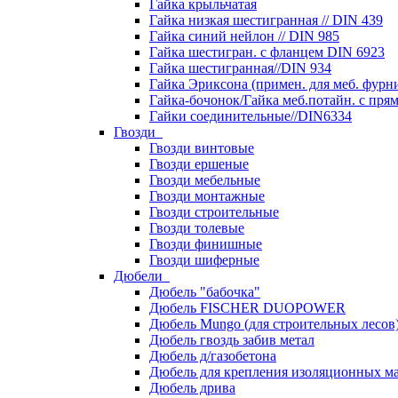
Гайка крыльчатая
Гайка низкая шестигранная // DIN 439
Гайка синий нейлон // DIN 985
Гайка шестигран. с фланцем DIN 6923
Гайка шестигранная//DIN 934
Гайка Эриксона (примен. для меб. фурн
Гайка-бочонок/Гайка меб.потайн. с пря
Гайки соединительные//DIN6334
Гвозди
Гвозди винтовые
Гвозди ершеные
Гвозди мебельные
Гвозди монтажные
Гвозди строительные
Гвозди толевые
Гвозди финишные
Гвозди шиферные
Дюбели
Дюбель "бабочка"
Дюбель FISCHER DUOPOWER
Дюбель Mungo (для строительных лесов
Дюбель гвоздь забив метал
Дюбель д/газобетона
Дюбель для крепления изоляционных м
Дюбель дрива