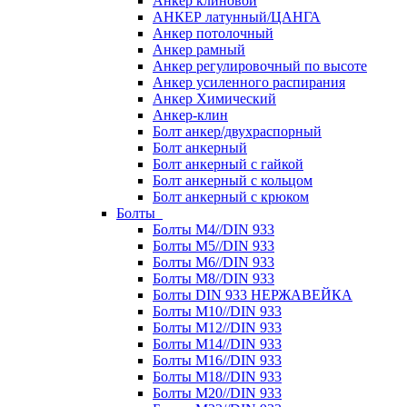
Анкер клиновой
АНКЕР латунный/ЦАНГА
Анкер потолочный
Анкер рамный
Анкер регулировочный по высоте
Анкер усиленного распирания
Анкер Химический
Анкер-клин
Болт анкер/двухраспорный
Болт анкерный
Болт анкерный с гайкой
Болт анкерный с кольцом
Болт анкерный с крюком
Болты
Болты М4//DIN 933
Болты М5//DIN 933
Болты М6//DIN 933
Болты М8//DIN 933
Болты DIN 933 НЕРЖАВЕЙКА
Болты М10//DIN 933
Болты М12//DIN 933
Болты М14//DIN 933
Болты М16//DIN 933
Болты М18//DIN 933
Болты М20//DIN 933