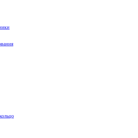
ники
ования
кольцо