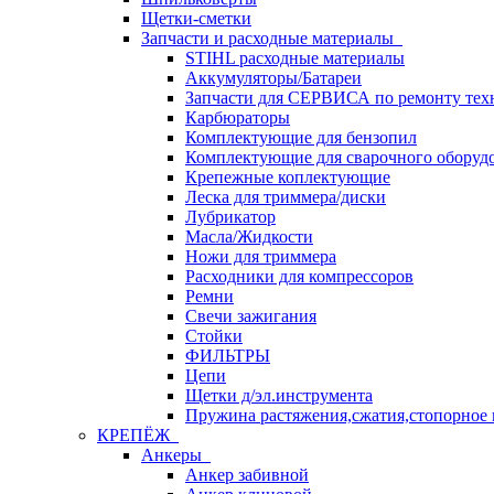
Щетки-сметки
Запчасти и расходные материалы
STIHL расходные материалы
Аккумуляторы/Батареи
Запчасти для СЕРВИСА по ремонту тех
Карбюраторы
Комплектующие для бензопил
Комплектующие для сварочного оборуд
Крепежные коплектующие
Леска для триммера/диски
Лубрикатор
Масла/Жидкости
Ножи для триммера
Расходники для компрессоров
Ремни
Свечи зажигания
Стойки
ФИЛЬТРЫ
Цепи
Щетки д/эл.инструмента
Пружина растяжения,сжатия,стопорное 
КРЕПЁЖ
Анкеры
Анкер забивной