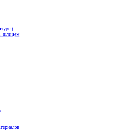
итуры)
м. шлицем
)
атериалов