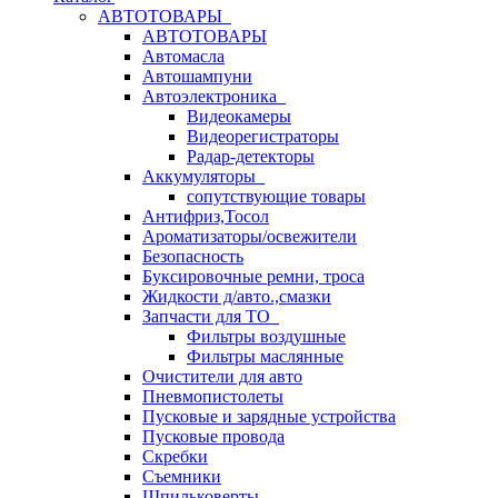
АВТОТОВАРЫ
АВТОТОВАРЫ
Автомасла
Автошампуни
Автоэлектроника
Видеокамеры
Видеорегистраторы
Радар-детекторы
Аккумуляторы
сопутствующие товары
Антифриз,Тосол
Ароматизаторы/освежители
Безопасность
Буксировочные ремни, троса
Жидкости д/авто.,смазки
Запчасти для ТО
Фильтры воздушные
Фильтры маслянные
Очистители для авто
Пневмопистолеты
Пусковые и зарядные устройства
Пусковые провода
Скребки
Съемники
Шпильковерты