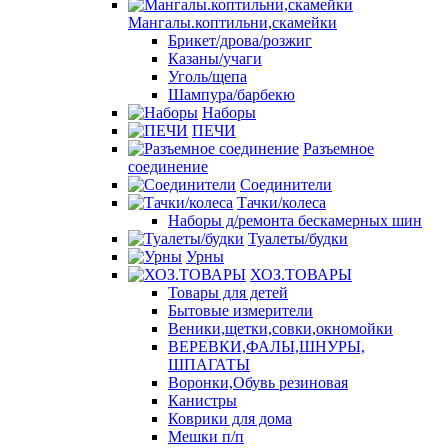
Мангалы.коптильни,скамейки
Брикет/дрова/розжиг
Казаны/учаги
Уголь/щепа
Шампура/барбекю
Наборы
ПЕЧИ
Разъемное
соединение
Соединители
Тачки/колеса
Наборы д/ремонта бескамерных шин
Туалеты/будки
Урны
ХОЗ.ТОВАРЫ
Товары для детей
Бытовые измерители
Веники,щетки,совки,окномойки
ВЕРЕВКИ,ФАЛЫ,ШНУРЫ,
ШПАГАТЫ
Воронки,Обувь резиновая
Канистры
Коврики для дома
Мешки п/п