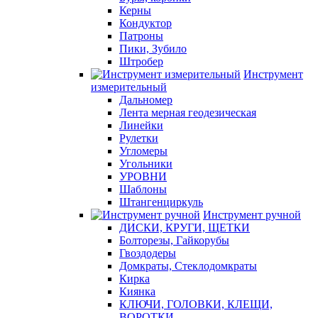
Керны
Кондуктор
Патроны
Пики, Зубило
Штробер
Инструмент
измерительный
Дальномер
Лента мерная геодезическая
Линейки
Рулетки
Угломеры
Угольники
УРОВНИ
Шаблоны
Штангенциркуль
Инструмент ручной
ДИСКИ, КРУГИ, ЩЕТКИ
Болторезы, Гайкорубы
Гвоздодеры
Домкраты, Стеклодомкраты
Кирка
Киянка
КЛЮЧИ, ГОЛОВКИ, КЛЕЩИ,
ВОРОТКИ