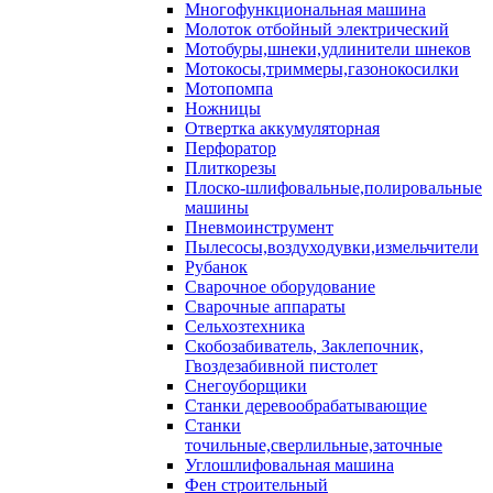
Многофункциональная машина
Молоток отбойный электрический
Мотобуры,шнеки,удлинители шнеков
Мотокосы,триммеры,газонокосилки
Мотопомпа
Ножницы
Отвертка аккумуляторная
Перфоратор
Плиткорезы
Плоско-шлифовальные,полировальные
машины
Пневмоинструмент
Пылесосы,воздуходувки,измельчители
Рубанок
Сварочное оборудование
Сварочные аппараты
Сельхозтехника
Скобозабиватель, Заклепочник,
Гвоздезабивной пистолет
Снегоуборщики
Станки деревообрабатывающие
Станки
точильные,сверлильные,заточные
Углошлифовальная машина
Фен строительный