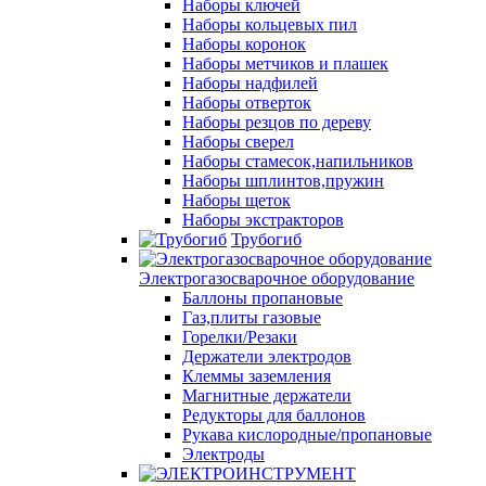
Наборы ключей
Наборы кольцевых пил
Наборы коронок
Наборы метчиков и плашек
Наборы надфилей
Наборы отверток
Наборы резцов по дереву
Наборы сверел
Наборы стамесок,напильников
Наборы шплинтов,пружин
Наборы щеток
Наборы экстракторов
Трубогиб
Электрогазосварочное оборудование
Баллоны пропановые
Газ,плиты газовые
Горелки/Резаки
Держатели электродов
Клеммы заземления
Магнитные держатели
Редукторы для баллонов
Рукава кислородные/пропановые
Электроды