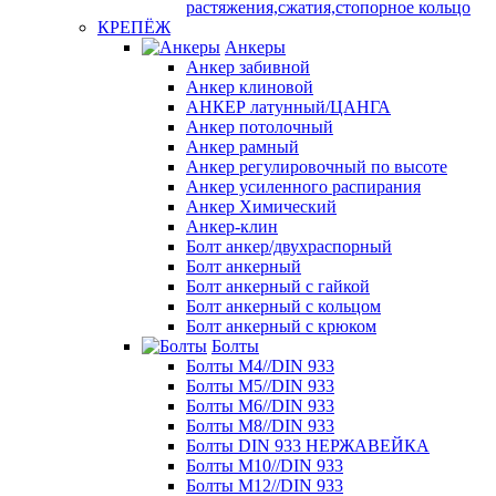
растяжения,сжатия,стопорное кольцо
КРЕПЁЖ
Анкеры
Анкер забивной
Анкер клиновой
АНКЕР латунный/ЦАНГА
Анкер потолочный
Анкер рамный
Анкер регулировочный по высоте
Анкер усиленного распирания
Анкер Химический
Анкер-клин
Болт анкер/двухраспорный
Болт анкерный
Болт анкерный с гайкой
Болт анкерный с кольцом
Болт анкерный с крюком
Болты
Болты М4//DIN 933
Болты М5//DIN 933
Болты М6//DIN 933
Болты М8//DIN 933
Болты DIN 933 НЕРЖАВЕЙКА
Болты М10//DIN 933
Болты М12//DIN 933