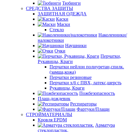
Тюбинги
СРЕДСТВА ЗАЩИТЫ
ЗАЩИТНАЯ ОДЕЖДА
Каски
Маски
Стекло
Наколенники/
налокотники
Наушники
Очки
Перчатки,
Рукавицы, Краги
Перчатки нейлон полиуретан,спилк.
(замша,кожа)
Перчатки резиновые
Перчатки х/б с ПВХ, латекс,шерсть
Рукавицы, Краги
Пожбезопасность
Плащ-дождевик
Респираторы
Фартуки/Плащи
СТРОЙМАТЕРИАЛЫ
Кровля ЕРDM
Арматура
стеклопластик.