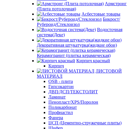
Армстронг
(Плита потолочная)
Асбестовые товары
Бикрост/
Рубероид/Стеклоизол
Водосточная
система(Деке)
Декоративная штукатурка(жидкие обои)
Керамогранит (плитка керамическая)
Кирпич красный
Кирпич
ЛИСТОВОЙ
МАТЕРИАЛ
OSB - плита
Гипсокартон
ДВП/ДСП/ТЕКСТОЛИТ
Ламинат
Пенопласт/XPS/Поролон
Поликарбонат
Профнастил
Фанера
ЦСП (Цементно-стружечные плиты)
Шифер