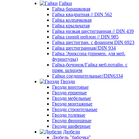
Гайки
Гайка барашковая
Гайка квадратная // DIN 562
Гайка колпачковая
Гайка крыльчатая
Гайка низкая шестигранная // DIN 439
Гайка синий нейлон // DIN 985
Гайка шестигран. с фланцем DIN 6923
Гайка шестигранная//DIN 934
Гайка Эриксона (примен. для меб.
фурнитуры)
Гайка-бочонок/Гайка меб.потайн. с
прям. шлицем
Гайки соединительные//DIN6334
Гвозди
Гвозди винтовые
Гвозди ершеные
Гвозди мебельные
Гвозди монтажные
Гвозди строительные
Гвозди толевые
Гвозди финишные
Гвозди шиферные
Дюбели
Дюбель "бабочка"