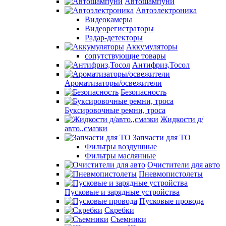
Автошампуни
Автоэлектроника
Видеокамеры
Видеорегистраторы
Радар-детекторы
Аккумуляторы
сопутствующие товары
Антифриз,Тосол
Ароматизаторы/освежители
Безопасность
Буксировочные ремни, троса
Жидкости д/
авто.,смазки
Запчасти для ТО
Фильтры воздушные
Фильтры маслянные
Очистители для авто
Пневмопистолеты
Пусковые и зарядные устройства
Пусковые провода
Скребки
Съемники