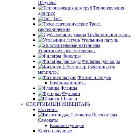
Штуцера
Теплоизоляция
для труб
ТиС
Троса
сантехнические
Труба метапол,трапы
Угольники латунь
Уплотнительные материалы
Фильтры
Фильтры для воды
Фитинги (д/
мет.пл.тр.)
Фитинги латунь
Бочонок/ниппель
Фланцы
Футорки
Шланги
СПОРТИВНЫЙ ИНВЕНТАРЬ
Бассейны
Велосипеды,
Самокаты
Комплектующие
Круги надувные