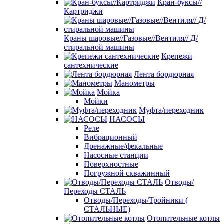
Кран-буксы//
Картриджи
Краны шаровые//Газовые//Вентиля// Д/
стиральной машины
Крепежи
сантехнические
Лента бордюрная
Манометры
Мойка
Мойки
Муфта/переходник
НАСОСЫ
Реле
Вибрационный
Дренажные/фекальные
Насосные станции
Поверхностные
Погружной скважинный
Отводы/
Переходы СТАЛЬ
Отводы/Переходы/Тройники (
СТАЛЬНЫЕ)
Отопительные котлы