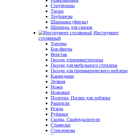
Развальцовка
Струбцины
Тиски
Труборезы
Шарошки (фрезы)
Шприцы для смазок
Инструмент
столярный
Топоры
Бор-фрезы
Верстак
Гвозди д/пневмостеплера
Гвозди для мебельного степлера
Гвозди для пневматического нейлера
Карандаши
Лезвия
Ножи
Ножовки
Полотна, Пилки для лобзика
Рашпили
Резцы
Рубанки
Скобы, Скобоудалители
Стамески
Стеклорезы