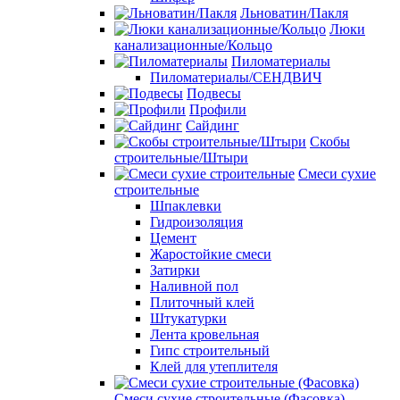
Льноватин/Пакля
Люки
канализационные/Кольцо
Пиломатериалы
Пиломатериалы/СЕНДВИЧ
Подвесы
Профили
Сайдинг
Скобы
строительные/Штыри
Смеси сухие
строительные
Шпаклевки
Гидроизоляция
Цемент
Жаростойкие смеси
Затирки
Наливной пол
Плиточный клей
Штукатурки
Лента кровельная
Гипс строительный
Клей для утеплителя
Смеси сухие строительные (Фасовка)