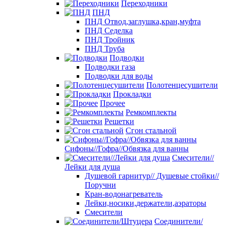
Переходники
ПНД
ПНД Отвод,заглушка,кран,муфта
ПНД Седелка
ПНД Тройник
ПНД Труба
Подводки
Подводки газа
Подводки для воды
Полотенцесушители
Прокладки
Прочее
Ремкомплекты
Решетки
Сгон стальной
Сифоны//Гофра//Обвязка для ванны
Смесители//
Лейки для душа
Душевой гарнитур// Душевые стойки//
Поручни
Кран-водонагреватель
Лейки,носики,держатели,аэраторы
Смесители
Соединители/