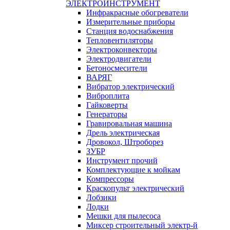
ЭЛЕКТРОИНСТРУМЕНТ
Инфракрасные обогреватели
Измерительные приборы
Станция водоснабжения
Тепловентиляторы
Электроконвекторы
Электродвигатели
Бетоносмесители
ВАРЯГ
Вибратор электрический
Виброплита
Гайковерты
Генераторы
Гравировальная машина
Дрель электрическая
Дровокол, Штроборез
ЗУБР
Инструмент прочий
Комплектующие к мойкам
Компрессоры
Краскопульт электрический
Лобзики
Лодки
Мешки для пылесоса
Миксер строительный электр-й