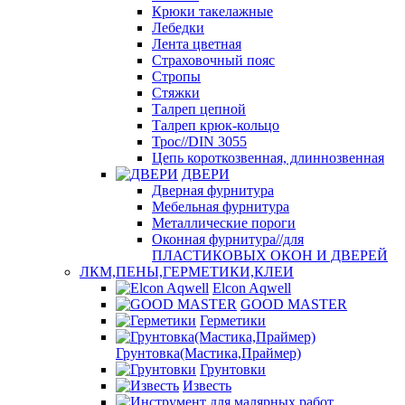
Крюки такелажные
Лебедки
Лента цветная
Страховочный пояс
Стропы
Стяжки
Талреп цепной
Талреп крюк-кольцо
Трос//DIN 3055
Цепь короткозвенная, длиннозвенная
ДВЕРИ
Дверная фурнитура
Мебельная фурнитура
Металлические пороги
Оконная фурнитура//для
ПЛАСТИКОВЫХ ОКОН И ДВЕРЕЙ
ЛКМ,ПЕНЫ,ГЕРМЕТИКИ,КЛЕИ
Elcon Aqwell
GOOD MASTER
Герметики
Грунтовка(Мастика,Праймер)
Грунтовки
Известь