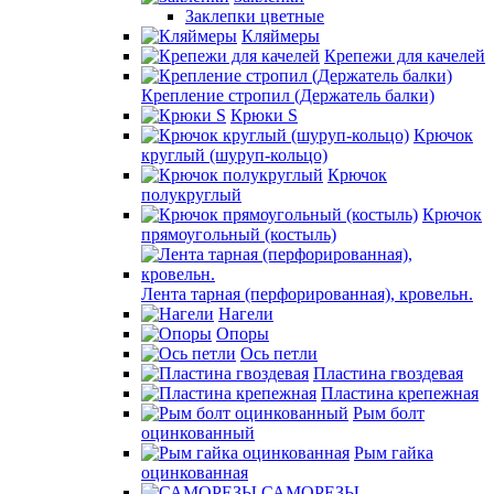
Заклепки цветные
Кляймеры
Крепежи для качелей
Крепление стропил (Держатель балки)
Крюки S
Крючок
круглый (шуруп-кольцо)
Крючок
полукруглый
Крючок
прямоугольный (костыль)
Лента тарная (перфорированная), кровельн.
Нагели
Опоры
Ось петли
Пластина гвоздевая
Пластина крепежная
Рым болт
оцинкованный
Рым гайка
оцинкованная
САМОРЕЗЫ