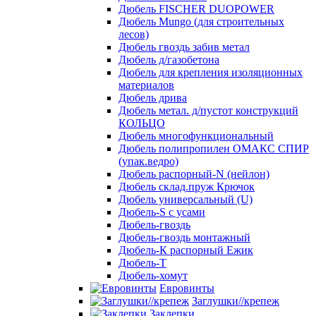
Дюбель FISCHER DUOPOWER
Дюбель Mungo (для строительных
лесов)
Дюбель гвоздь забив метал
Дюбель д/газобетона
Дюбель для крепления изоляционных
материалов
Дюбель дрива
Дюбель метал. д/пустот конструкций
КОЛЬЦО
Дюбель многофункциональный
Дюбель полипропилен ОМАКС СПИР
(упак.ведро)
Дюбель распорный-N (нейлон)
Дюбель склад.пруж Крючок
Дюбель универсальный (U)
Дюбель-S с усами
Дюбель-гвоздь
Дюбель-гвоздь монтажный
Дюбель-К распорный Ежик
Дюбель-Т
Дюбель-хомут
Евровинты
Заглушки//крепеж
Заклепки