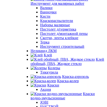
Инструмент для малярных работ
Валики
Ванночки
Кисти
Краскораспылители
Наборы малярные
Пистолет д/герметика
Пистолет д/монтажной пены
Скотчи, ленты клейкие
Терка
Инструмент строительный
Неликвид ЛКМ
Клей
Клей
обойный, ПВА, Жидкое стекло
Колеры
Тиккурила
Краска-аэрозоль
Краска-колер
Краски
Акция
Краски
водно-эмульсионные
JOBI
БЫСТРОЙ