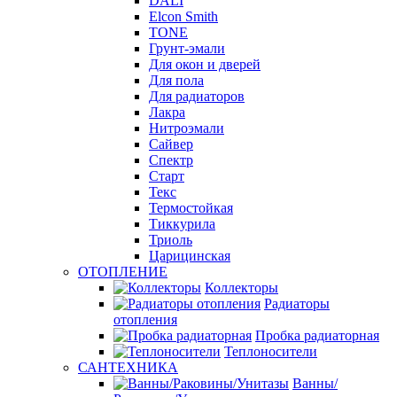
DALI
Elcon Smith
TONE
Грунт-эмали
Для окон и дверей
Для пола
Для радиаторов
Лакра
Нитроэмали
Сайвер
Спектр
Старт
Текс
Термостойкая
Тиккурила
Триоль
Царицинская
ОТОПЛЕНИЕ
Коллекторы
Радиаторы
отопления
Пробка радиаторная
Теплоносители
САНТЕХНИКА
Ванны/