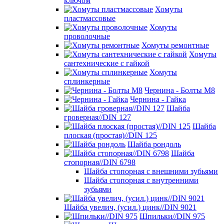
ключом
Хомуты
пластмассовые
Хомуты
проволочные
Хомуты ремонтные
Хомуты
сантехнические с гайкой
Хомуты
сплинкерные
Чернина - Болты М8
Чернина - Гайка
Шайба
гроверная//DIN 127
Шайба
плоская (простая)//DIN 125
Шайба рондоль
Шайба
стопорная//DIN 6798
Шайба стопорная с внешними зубьями
Шайба стопорная с внутренними
зубьями
Шайба увелич, (усил.) цинк//DIN 9021
Шпильки//DIN 975