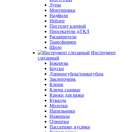
Лупы
Монтировки
Надфили
Нейлер
Пистолет клеевой
Просекатели д/ГКЛ
Расширители
Трансформер
Шило
Инструмент
слесарный
Бокорезы
Бруски
Длинногубцы/тонкогубцы
Заклепочник
Клещи
Ключи газовые
Крюки для вязки
Кувалда
Молотки
Напильники
Ножницы
Отвертки
Пассатижи, кусачки