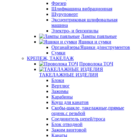
Фрезер
Шлифмашина вибрационная
Шуруповерт
Эксцентриковая шлифовальная
машина
Электро- и бензопилы
Лампы паяльные
Ящики и сумки
Органайзеры/Ящики д/инструментов
Сумки
КРЕПЕЖ, ТАКЕЛАЖ
Проволока ТОЧ
ТАКЕЛАЖНЫЕ ИЗДЕЛИЯ
Блоки
Вертлюг
Зажимы
Карабины
Коуш для канатов
Скобы-шакле, такелажные,прямые
оцинк.с резьбой
Соединитель цепей/троса
Блок отводной
Зажим винтовой
Канаты