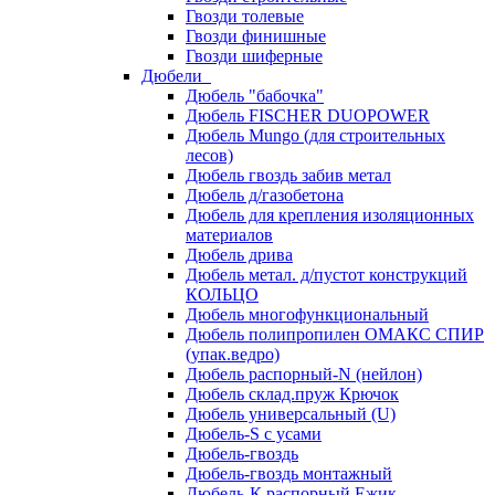
Гвозди толевые
Гвозди финишные
Гвозди шиферные
Дюбели
Дюбель "бабочка"
Дюбель FISCHER DUOPOWER
Дюбель Mungo (для строительных
лесов)
Дюбель гвоздь забив метал
Дюбель д/газобетона
Дюбель для крепления изоляционных
материалов
Дюбель дрива
Дюбель метал. д/пустот конструкций
КОЛЬЦО
Дюбель многофункциональный
Дюбель полипропилен ОМАКС СПИР
(упак.ведро)
Дюбель распорный-N (нейлон)
Дюбель склад.пруж Крючок
Дюбель универсальный (U)
Дюбель-S с усами
Дюбель-гвоздь
Дюбель-гвоздь монтажный
Дюбель-К распорный Ежик