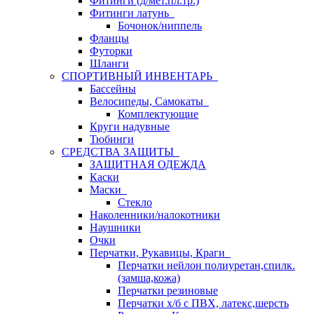
Фитинги (д/мет.пл.тр.)
Фитинги латунь
Бочонок/ниппель
Фланцы
Футорки
Шланги
СПОРТИВНЫЙ ИНВЕНТАРЬ
Бассейны
Велосипеды, Самокаты
Комплектующие
Круги надувные
Тюбинги
СРЕДСТВА ЗАЩИТЫ
ЗАЩИТНАЯ ОДЕЖДА
Каски
Маски
Стекло
Наколенники/налокотники
Наушники
Очки
Перчатки, Рукавицы, Краги
Перчатки нейлон полиуретан,спилк.
(замша,кожа)
Перчатки резиновые
Перчатки х/б с ПВХ, латекс,шерсть