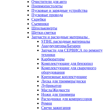
Очистители для авто
Пневмопистолеты
Пусковые и зарядные устройства
Пусковые провода
Скребки
Съемники
Шпильковерты
Щетки-сметки
Запчасти и расходные материалы
STIHL расходные материалы
Аккумуляторы/Батареи
Запчасти для СЕРВИСА по ремонту
техники
Карбюраторы
Комплектующие для бензопил
Комплектующие для сварочного
оборудования
Крепежные коплектующие
Леска для триммера/диски
Лубрикатор
Масла/Жидкости
Ножи для триммера
Расходники для компрессоров
Ремни
Свечи зажигания