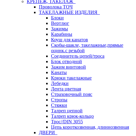
КРЕПЕЖ, ТАКЕЛАЖ
Проволока ТОЧ
ТАКЕЛАЖНЫЕ ИЗДЕЛИЯ
Блоки
Вертлюг
Зажимы
Карабины
Коуш для канатов
Скобы-шакле, такелажные,прямые
оцинк.с резьбой
Соединитель цепей/троса
Блок отводной
Зажим винтовой
Канаты
Крюки такелажные
Лебедки
Лента цветная
Страховочный пояс
Стропы
Стяжки
Талреп цепной
Талреп крюк-кольцо
Трос//DIN 3055
Цепь короткозвенная, длиннозвенная
ДВЕРИ