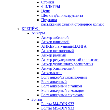
Стойки
ФИЛЬТРЫ
Цепи
Щетки д/эл.инструмента
Пружина
растяжения,сжатия,стопорное кольцо
КРЕПЁЖ
Анкеры
Анкер забивной
Анкер клиновой
АНКЕР латунный/ЦАНГА
Анкер потолочный
Анкер рамный
Анкер регулировочный по высоте
Анкер усиленного распирания
Анкер Химический
Анкер-клин
Болт анкер/двухраспорный
Болт анкерный
Болт анкерный с гайкой
Болт анкерный с кольцом
Болт анкерный с крюком
Болты
Болты М4//DIN 933
Болты М5//DIN 933