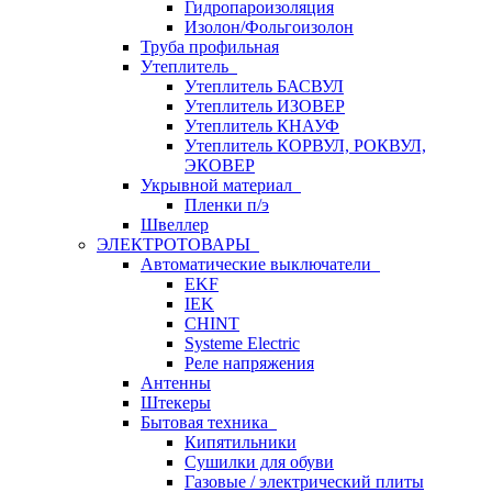
Гидропароизоляция
Изолон/Фольгоизолон
Труба профильная
Утеплитель
Утеплитель БАСВУЛ
Утеплитель ИЗОВЕР
Утеплитель КНАУФ
Утеплитель КОРВУЛ, РОКВУЛ,
ЭКОВЕР
Укрывной материал
Пленки п/э
Швеллер
ЭЛЕКТРОТОВАРЫ
Автоматические выключатели
EKF
IEK
CHINT
Systeme Electric
Реле напряжения
Антенны
Штекеры
Бытовая техника
Кипятильники
Сушилки для обуви
Газовые / электрический плиты