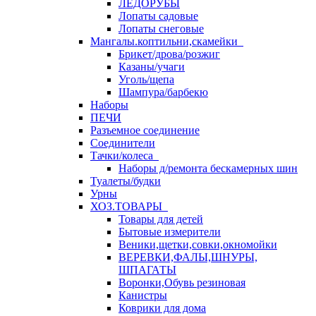
ЛЕДОРУБЫ
Лопаты садовые
Лопаты снеговые
Мангалы.коптильни,скамейки
Брикет/дрова/розжиг
Казаны/учаги
Уголь/щепа
Шампура/барбекю
Наборы
ПЕЧИ
Разъемное соединение
Соединители
Тачки/колеса
Наборы д/ремонта бескамерных шин
Туалеты/будки
Урны
ХОЗ.ТОВАРЫ
Товары для детей
Бытовые измерители
Веники,щетки,совки,окномойки
ВЕРЕВКИ,ФАЛЫ,ШНУРЫ,
ШПАГАТЫ
Воронки,Обувь резиновая
Канистры
Коврики для дома