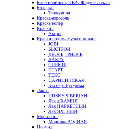
Клей обойный, ПВА, Жидкое стекло
Колеры
Тиккурила
Краска-аэрозоль
Краска-колер
Краски
Акция
Краски водно-эмульсионные
JOBI
БЫСТРОЙ
ДЕОЛЬ,ТРИОЛЬ
ЛАКРА
СПЕКТР
СТАРТ
ТЕКС
ЦАРИЦИНСКАЯ
Эксперт Бугульма
Лаки
HUSKY SIBERIAN
Лак д/КАМНЯ
Лак ПАРКЕТНЫЙ
Лак ЯХТНЫЙ
Морилки
Морилка ВОДНАЯ
Неомид