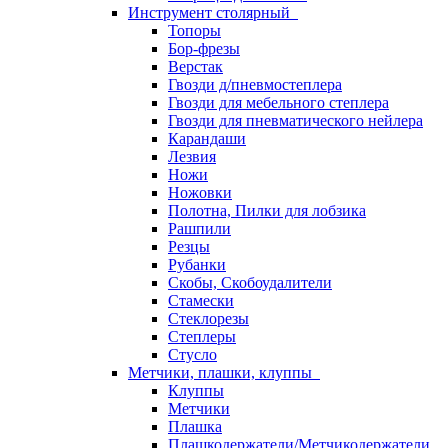
Инструмент столярный
Топоры
Бор-фрезы
Верстак
Гвозди д/пневмостеплера
Гвозди для мебельного степлера
Гвозди для пневматического нейлера
Карандаши
Лезвия
Ножи
Ножовки
Полотна, Пилки для лобзика
Рашпили
Резцы
Рубанки
Скобы, Скобоудалители
Стамески
Стеклорезы
Степлеры
Стусло
Метчики, плашки, клуппы
Клуппы
Метчики
Плашка
Плашкодержатели/Метчикодержатели