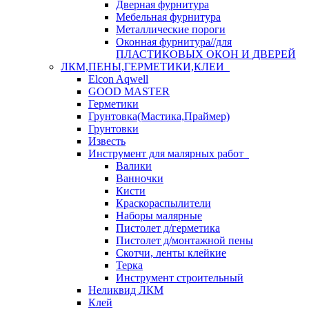
Дверная фурнитура
Мебельная фурнитура
Металлические пороги
Оконная фурнитура//для
ПЛАСТИКОВЫХ ОКОН И ДВЕРЕЙ
ЛКМ,ПЕНЫ,ГЕРМЕТИКИ,КЛЕИ
Elcon Aqwell
GOOD MASTER
Герметики
Грунтовка(Мастика,Праймер)
Грунтовки
Известь
Инструмент для малярных работ
Валики
Ванночки
Кисти
Краскораспылители
Наборы малярные
Пистолет д/герметика
Пистолет д/монтажной пены
Скотчи, ленты клейкие
Терка
Инструмент строительный
Неликвид ЛКМ
Клей