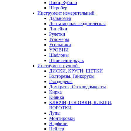
Пики, Зубило
Штробер
Инструмент измерительный
Дальномер
Лента мерная геодезическая
Линейки
Рулетки
Угломеры
Угольники
УРОВНИ
Шаблоны
Штангенциркуль
Инструмент ручной
ДИСКИ, КРУГИ, ЩЕТКИ
Болторезы, Гайкорубы
Гвоздодеры
Домкраты, Стеклодомкраты
Кирка
Киянка
КЛЮЧИ, ГОЛОВКИ, КЛЕЩИ,
ВОРОТКИ
Лупы
Монтировки
Надфили
Нейлер