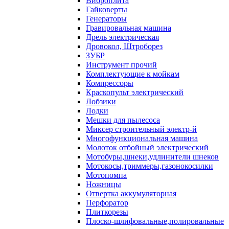
Виброплита
Гайковерты
Генераторы
Гравировальная машина
Дрель электрическая
Дровокол, Штроборез
ЗУБР
Инструмент прочий
Комплектующие к мойкам
Компрессоры
Краскопульт электрический
Лобзики
Лодки
Мешки для пылесоса
Миксер строительный электр-й
Многофункциональная машина
Молоток отбойный электрический
Мотобуры,шнеки,удлинители шнеков
Мотокосы,триммеры,газонокосилки
Мотопомпа
Ножницы
Отвертка аккумуляторная
Перфоратор
Плиткорезы
Плоско-шлифовальные,полировальные