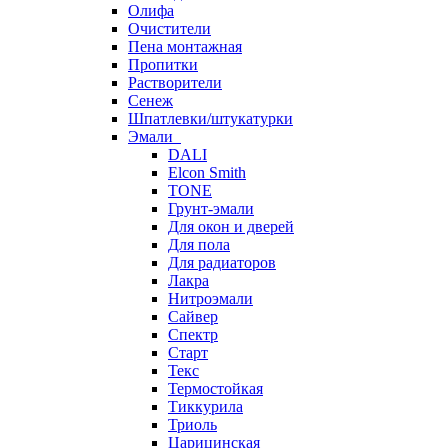
Олифа
Очистители
Пена монтажная
Пропитки
Растворители
Сенеж
Шпатлевки/штукатурки
Эмали
DALI
Elcon Smith
TONE
Грунт-эмали
Для окон и дверей
Для пола
Для радиаторов
Лакра
Нитроэмали
Сайвер
Спектр
Старт
Текс
Термостойкая
Тиккурила
Триоль
Царицинская