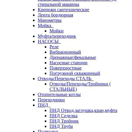
стиральной машины
Крепежи сантехнические
Лента бордюрная
Манометры
Мойка
Мойки
Муфта/переходник
НАСОСЫ
Реле
Вибрационный
Дренажные/фекальные
Насосные станции
Поверхностные
Погружной скважинный
Отводы/Переходы СТАЛЬ
Отводы/Переходы/Тройники (
СТАЛЬНЫЕ)
Отопительные котлы
Переходники
ПНД
ПНД Отвод,заглушка,кран,муфта
ПНД Седелка
ПНД Тройник
ПНД Труба
Подводки