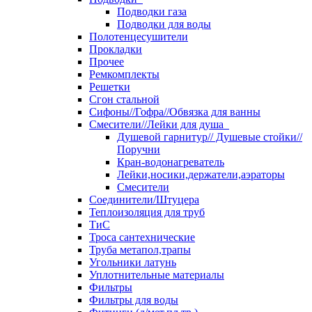
Подводки газа
Подводки для воды
Полотенцесушители
Прокладки
Прочее
Ремкомплекты
Решетки
Сгон стальной
Сифоны//Гофра//Обвязка для ванны
Смесители//Лейки для душа
Душевой гарнитур// Душевые стойки//
Поручни
Кран-водонагреватель
Лейки,носики,держатели,аэраторы
Смесители
Соединители/Штуцера
Теплоизоляция для труб
ТиС
Троса сантехнические
Труба метапол,трапы
Угольники латунь
Уплотнительные материалы
Фильтры
Фильтры для воды