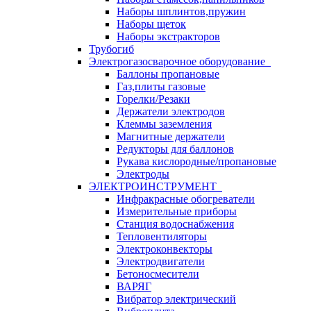
Наборы шплинтов,пружин
Наборы щеток
Наборы экстракторов
Трубогиб
Электрогазосварочное оборудование
Баллоны пропановые
Газ,плиты газовые
Горелки/Резаки
Держатели электродов
Клеммы заземления
Магнитные держатели
Редукторы для баллонов
Рукава кислородные/пропановые
Электроды
ЭЛЕКТРОИНСТРУМЕНТ
Инфракрасные обогреватели
Измерительные приборы
Станция водоснабжения
Тепловентиляторы
Электроконвекторы
Электродвигатели
Бетоносмесители
ВАРЯГ
Вибратор электрический