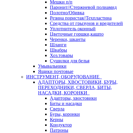
Мешки п/п
Паронит//Стержневой полиамид
Полотно/Обивка
Резина пористая//Техпластина
Средства от грызунов и вредителей
Уплотнитель оконный
Цветочные горшки,кашпо
Черенки, шканты
Шланги
Швабры
Хоз.товары
Сушилки для белья
Умывальники
Ящики почтовые
ИНСТРУМЕНТ, ОБОРУДОВАНИЕ
АДАПТОРЫ, ХВОСТОВИКИ, БУРЫ,
ПЕРЕХОДНИКИ, СВЕРЛА, БИТЫ,
НАСАДКИ, КОРОНКИ
Адапторы, хвостовики
Биты и насадки
Сверла
Буры, коронки
Керны
Кондуктор
Патроны