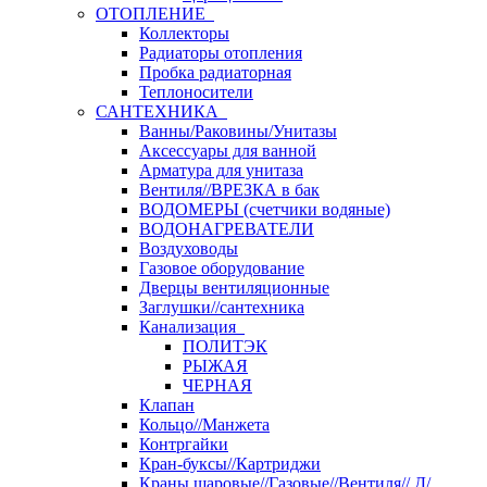
ОТОПЛЕНИЕ
Коллекторы
Радиаторы отопления
Пробка радиаторная
Теплоносители
САНТЕХНИКА
Ванны/Раковины/Унитазы
Аксессуары для ванной
Арматура для унитаза
Вентиля//ВРЕЗКА в бак
ВОДОМЕРЫ (счетчики водяные)
ВОДОНАГРЕВАТЕЛИ
Воздуховоды
Газовое оборудование
Дверцы вентиляционные
Заглушки//сантехника
Канализация
ПОЛИТЭК
РЫЖАЯ
ЧЕРНАЯ
Клапан
Кольцо//Манжета
Контргайки
Кран-буксы//Картриджи
Краны шаровые//Газовые//Вентиля// Д/