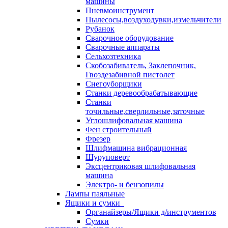
машины
Пневмоинструмент
Пылесосы,воздуходувки,измельчители
Рубанок
Сварочное оборудование
Сварочные аппараты
Сельхозтехника
Скобозабиватель, Заклепочник,
Гвоздезабивной пистолет
Снегоуборщики
Станки деревообрабатывающие
Станки
точильные,сверлильные,заточные
Углошлифовальная машина
Фен строительный
Фрезер
Шлифмашина вибрационная
Шуруповерт
Эксцентриковая шлифовальная
машина
Электро- и бензопилы
Лампы паяльные
Ящики и сумки
Органайзеры/Ящики д/инструментов
Сумки