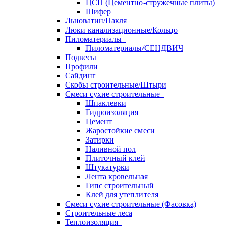
ЦСП (Цементно-стружечные плиты)
Шифер
Льноватин/Пакля
Люки канализационные/Кольцо
Пиломатериалы
Пиломатериалы/СЕНДВИЧ
Подвесы
Профили
Сайдинг
Скобы строительные/Штыри
Смеси сухие строительные
Шпаклевки
Гидроизоляция
Цемент
Жаростойкие смеси
Затирки
Наливной пол
Плиточный клей
Штукатурки
Лента кровельная
Гипс строительный
Клей для утеплителя
Смеси сухие строительные (Фасовка)
Строительные леса
Теплоизоляция