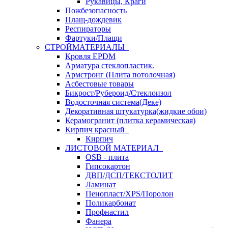
Рукавицы, Краги
Пожбезопасность
Плащ-дождевик
Респираторы
Фартуки/Плащи
СТРОЙМАТЕРИАЛЫ
Кровля ЕРDM
Арматура стеклопластик.
Армстронг (Плита потолочная)
Асбестовые товары
Бикрост/Рубероид/Стеклоизол
Водосточная система(Деке)
Декоративная штукатурка(жидкие обои)
Керамогранит (плитка керамическая)
Кирпич красный
Кирпич
ЛИСТОВОЙ МАТЕРИАЛ
OSB - плита
Гипсокартон
ДВП/ДСП/ТЕКСТОЛИТ
Ламинат
Пенопласт/XPS/Поролон
Поликарбонат
Профнастил
Фанера