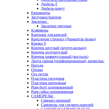
Дюбель-Т
Дюбель-хомут
Евровинты
Заглушки//крепеж
Заклепки
Заклепки цветные
Кляймеры
Крепежи для качелей
Крепление стропил (Держатель балки)
Крюки S
Крючок круглый (шуруп-кольцо)
Крючок полукруглый
Крючок прямоугольный (костыль)
Лента тарная (перфорированная), кровельн.
Нагели
Опоры
Ось петли
Пластина гвоздевая
Пластина крепежная
Рым болт оцинкованный
Рым гайка оцинкованная
САМОРЕЗЫ
Саморез оконный
Саморезы для сэндвич-панелей