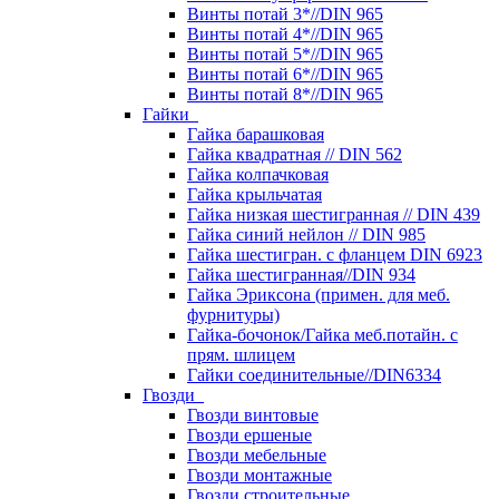
Винты потай 3*//DIN 965
Винты потай 4*//DIN 965
Винты потай 5*//DIN 965
Винты потай 6*//DIN 965
Винты потай 8*//DIN 965
Гайки
Гайка барашковая
Гайка квадратная // DIN 562
Гайка колпачковая
Гайка крыльчатая
Гайка низкая шестигранная // DIN 439
Гайка синий нейлон // DIN 985
Гайка шестигран. с фланцем DIN 6923
Гайка шестигранная//DIN 934
Гайка Эриксона (примен. для меб.
фурнитуры)
Гайка-бочонок/Гайка меб.потайн. с
прям. шлицем
Гайки соединительные//DIN6334
Гвозди
Гвозди винтовые
Гвозди ершеные
Гвозди мебельные
Гвозди монтажные
Гвозди строительные