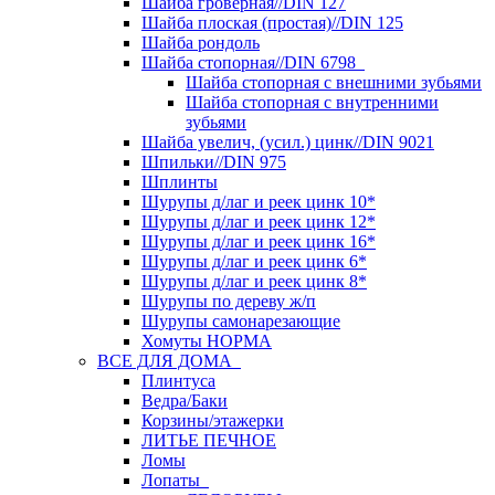
Шайба гроверная//DIN 127
Шайба плоская (простая)//DIN 125
Шайба рондоль
Шайба стопорная//DIN 6798
Шайба стопорная с внешними зубьями
Шайба стопорная с внутренними
зубьями
Шайба увелич, (усил.) цинк//DIN 9021
Шпильки//DIN 975
Шплинты
Шурупы д/лаг и реек цинк 10*
Шурупы д/лаг и реек цинк 12*
Шурупы д/лаг и реек цинк 16*
Шурупы д/лаг и реек цинк 6*
Шурупы д/лаг и реек цинк 8*
Шурупы по дереву ж/п
Шурупы самонарезающие
Хомуты НОРМА
ВСЕ ДЛЯ ДОМА
Плинтуса
Ведра/Баки
Корзины/этажерки
ЛИТЬЕ ПЕЧНОЕ
Ломы
Лопаты