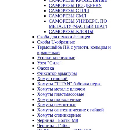
САМОРЕЗЫ КРОВЕЛЬНЫЕ
САМОРЕЗЫ ПО ДЕРЕВУ
САМОРЕЗЫ С П/Ш
САМОРЕЗЫ СМЛ
САМОРЕЗЫ УНИВЕРС. ПО
МЕТАЛЛУ (ЧАСТЫЙ ШАГ)
САМОРЕЗЫ-КЛОПЫ
Скоба для стяжки фланцев
Скобы U-образные
Термошайба ПК с уплотн. кольцом и
крышечкой
Уголки крепежные
Узел "Сила"
Фасовка
Фиксатор арматуры
Хомут силовой
Хомуты "TITAN" бабочка нерж.
Хомуты метал.с ключом
Хомуты пластмассовые
Хомуты проволочные
Хомуты ремонтные
Хомуты сантехнические с гайкой
Хомуты сплинкерные
Чернина - Болты М8
Чернина - Гайка