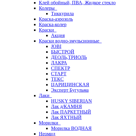
Клей обойный, ПВА, Жидкое стекло
Колеры
Тиккурила
Краска-аэрозоль
Краска-колер
Краски
Акция
Краски водно-эмульсионные
JOBI
БЫСТРОЙ
ДЕОЛЬ,ТРИОЛЬ
ЛАКРА
СПЕКТР
СТАРТ
ТЕКС
ЦАРИЦИНСКАЯ
Эксперт Бугульма
Лаки
HUSKY SIBERIAN
Лак д/КАМНЯ
Лак ПАРКЕТНЫЙ
Лак ЯХТНЫЙ
Морилки
Морилка ВОДНАЯ
Неомид