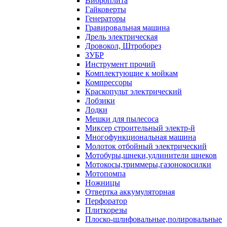
Виброплита
Гайковерты
Генераторы
Гравировальная машина
Дрель электрическая
Дровокол, Штроборез
ЗУБР
Инструмент прочий
Комплектующие к мойкам
Компрессоры
Краскопульт электрический
Лобзики
Лодки
Мешки для пылесоса
Миксер строительный электр-й
Многофункциональная машина
Молоток отбойный электрический
Мотобуры,шнеки,удлинители шнеков
Мотокосы,триммеры,газонокосилки
Мотопомпа
Ножницы
Отвертка аккумуляторная
Перфоратор
Плиткорезы
Плоско-шлифовальные,полировальные