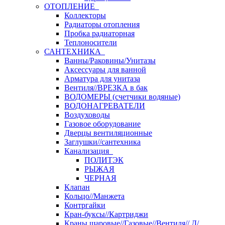
ОТОПЛЕНИЕ
Коллекторы
Радиаторы отопления
Пробка радиаторная
Теплоносители
САНТЕХНИКА
Ванны/Раковины/Унитазы
Аксессуары для ванной
Арматура для унитаза
Вентиля//ВРЕЗКА в бак
ВОДОМЕРЫ (счетчики водяные)
ВОДОНАГРЕВАТЕЛИ
Воздуховоды
Газовое оборудование
Дверцы вентиляционные
Заглушки//сантехника
Канализация
ПОЛИТЭК
РЫЖАЯ
ЧЕРНАЯ
Клапан
Кольцо//Манжета
Контргайки
Кран-буксы//Картриджи
Краны шаровые//Газовые//Вентиля// Д/