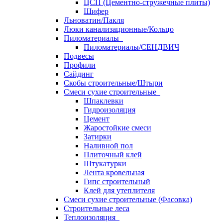
ЦСП (Цементно-стружечные плиты)
Шифер
Льноватин/Пакля
Люки канализационные/Кольцо
Пиломатериалы
Пиломатериалы/СЕНДВИЧ
Подвесы
Профили
Сайдинг
Скобы строительные/Штыри
Смеси сухие строительные
Шпаклевки
Гидроизоляция
Цемент
Жаростойкие смеси
Затирки
Наливной пол
Плиточный клей
Штукатурки
Лента кровельная
Гипс строительный
Клей для утеплителя
Смеси сухие строительные (Фасовка)
Строительные леса
Теплоизоляция