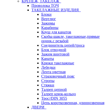
КРЕПЕЖ, ТАКЕЛАЖ
Проволока ТОЧ
ТАКЕЛАЖНЫЕ ИЗДЕЛИЯ
Блоки
Вертлюг
Зажимы
Карабины
Коуш для канатов
Скобы-шакле, такелажные,прямые
оцинк.с резьбой
Соединитель цепей/троса
Блок отводной
Зажим винтовой
Канаты
Крюки такелажные
Лебедки
Лента цветная
Страховочный пояс
Стропы
Стяжки
Талреп цепной
Талреп крюк-кольцо
Трос//DIN 3055
Цепь короткозвенная, длиннозвенная
ДВЕРИ