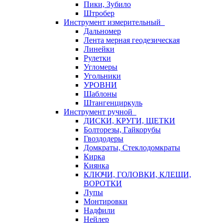
Пики, Зубило
Штробер
Инструмент измерительный
Дальномер
Лента мерная геодезическая
Линейки
Рулетки
Угломеры
Угольники
УРОВНИ
Шаблоны
Штангенциркуль
Инструмент ручной
ДИСКИ, КРУГИ, ЩЕТКИ
Болторезы, Гайкорубы
Гвоздодеры
Домкраты, Стеклодомкраты
Кирка
Киянка
КЛЮЧИ, ГОЛОВКИ, КЛЕЩИ,
ВОРОТКИ
Лупы
Монтировки
Надфили
Нейлер