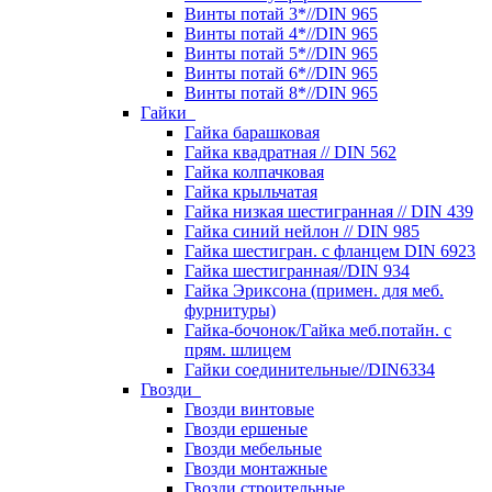
Винты потай 3*//DIN 965
Винты потай 4*//DIN 965
Винты потай 5*//DIN 965
Винты потай 6*//DIN 965
Винты потай 8*//DIN 965
Гайки
Гайка барашковая
Гайка квадратная // DIN 562
Гайка колпачковая
Гайка крыльчатая
Гайка низкая шестигранная // DIN 439
Гайка синий нейлон // DIN 985
Гайка шестигран. с фланцем DIN 6923
Гайка шестигранная//DIN 934
Гайка Эриксона (примен. для меб.
фурнитуры)
Гайка-бочонок/Гайка меб.потайн. с
прям. шлицем
Гайки соединительные//DIN6334
Гвозди
Гвозди винтовые
Гвозди ершеные
Гвозди мебельные
Гвозди монтажные
Гвозди строительные