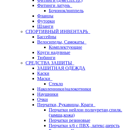
Фитинги (д/мет.пл.тр.)
Фитинги латунь
Бочонок/ниппель
Фланцы
Футорки
Шланги
СПОРТИВНЫЙ ИНВЕНТАРЬ
Бассейны
Велосипеды, Самокаты
Комплектующие
Круги надувные
Тюбинги
СРЕДСТВА ЗАЩИТЫ
ЗАЩИТНАЯ ОДЕЖДА
Каски
Маски
Стекло
Наколенники/налокотники
Наушники
Очки
Перчатки, Рукавицы, Краги
Перчатки нейлон полиуретан,спилк.
(замша,кожа)
Перчатки резиновые
Перчатки х/б с ПВХ, латекс,шерсть