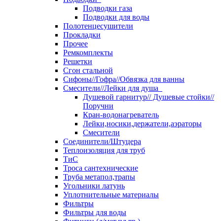
Подводки газа
Подводки для воды
Полотенцесушители
Прокладки
Прочее
Ремкомплекты
Решетки
Сгон стальной
Сифоны//Гофра//Обвязка для ванны
Смесители//Лейки для душа
Душевой гарнитур// Душевые стойки//
Поручни
Кран-водонагреватель
Лейки,носики,держатели,аэраторы
Смесители
Соединители/Штуцера
Теплоизоляция для труб
ТиС
Троса сантехнические
Труба метапол,трапы
Угольники латунь
Уплотнительные материалы
Фильтры
Фильтры для воды