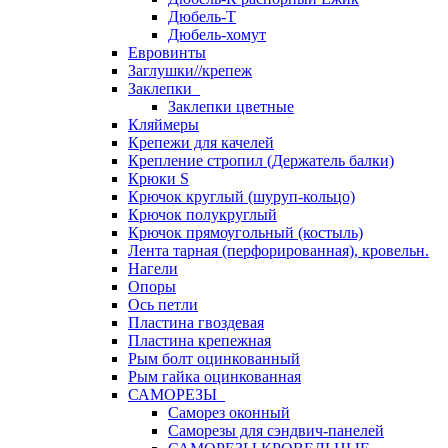
Дюбель-Т
Дюбель-хомут
Евровинты
Заглушки//крепеж
Заклепки
Заклепки цветные
Кляймеры
Крепежи для качелей
Крепление стропил (Держатель балки)
Крюки S
Крючок круглый (шуруп-кольцо)
Крючок полукруглый
Крючок прямоугольный (костыль)
Лента тарная (перфорированная), кровельн.
Нагели
Опоры
Ось петли
Пластина гвоздевая
Пластина крепежная
Рым болт оцинкованный
Рым гайка оцинкованная
САМОРЕЗЫ
Саморез оконный
Саморезы для сэндвич-панелей