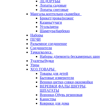
ЛЕДОРУБЫ
Лопаты садовые
Лопаты снеговые
Мангалы.коптильни,скамейки
Брикет/дрова/розжиг
Казаны/учаги
Уголь/щепа
Шампура/барбекю
Наборы
ПЕЧИ
Разъемное соединение
Соединители
Тачки/колеса
Наборы д/ремонта бескамерных шин
Туалеты/будки
Урны
ХОЗ.ТОВАРЫ
Товары для детей
Бытовые измерители
Веники,щетки,совки,окномойки
ВЕРЕВКИ,ФАЛЫ,ШНУРЫ,
ШПАГАТЫ
Воронки,Обувь резиновая
Канистры
Коврики для дома