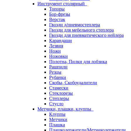
Инструмент столярный
Топоры
Бор-фрезы
Верстак
Гвозди д/пневмостеплера
Гвозди для мебельного степлера
Гвозди для пневматического нейлера
Карандаши
Лезвия
Ножи
Ножовки
Полотна, Пилки для лобзика
Рашпили
Резцы
Рубанки
Скобы, Скобоудалители
Стамески
Стеклорезы
Степлеры
Стусло
Метчики, плашки, клуппы
Клуппы
Метчики
Плашка
Плашкодержатели/Метчикодержатели