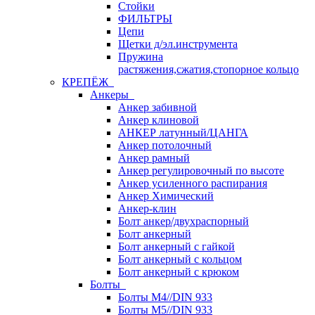
Стойки
ФИЛЬТРЫ
Цепи
Щетки д/эл.инструмента
Пружина
растяжения,сжатия,стопорное кольцо
КРЕПЁЖ
Анкеры
Анкер забивной
Анкер клиновой
АНКЕР латунный/ЦАНГА
Анкер потолочный
Анкер рамный
Анкер регулировочный по высоте
Анкер усиленного распирания
Анкер Химический
Анкер-клин
Болт анкер/двухраспорный
Болт анкерный
Болт анкерный с гайкой
Болт анкерный с кольцом
Болт анкерный с крюком
Болты
Болты М4//DIN 933
Болты М5//DIN 933