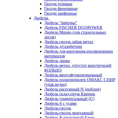
Гвозди толевые
Гвозди финишные
Гвозди шиферные
Дюбели
Дюбель "бабочка"
Дюбель FISCHER DUOPOWER
Дюбель Mungo (для строительных
лесов)
Дюбель гвоздь забив метал
Дюбель д/газобетона
Дюбель для крепления изоляционных
материалов
Дюбель дрива
Дюбель метал. д/пустот конструкций
КОЛЬЦО
Дюбель многофункциональный
Дюбель полипропилен ОМАКС СПИР
(упак.ведро)
Дюбель распорный-N (нейлон)
Дюбель склад.пруж Крючок
Дюбель универсальный (U)
Дюбель-S с усами
Дюбель-гвоздь
Дюбель-гвоздь монтажный
Дюбель-К распорный Ежик