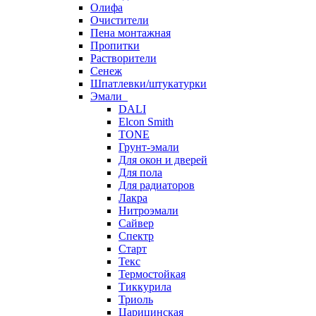
Олифа
Очистители
Пена монтажная
Пропитки
Растворители
Сенеж
Шпатлевки/штукатурки
Эмали
DALI
Elcon Smith
TONE
Грунт-эмали
Для окон и дверей
Для пола
Для радиаторов
Лакра
Нитроэмали
Сайвер
Спектр
Старт
Текс
Термостойкая
Тиккурила
Триоль
Царицинская