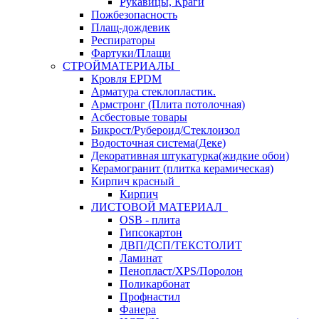
Рукавицы, Краги
Пожбезопасность
Плащ-дождевик
Респираторы
Фартуки/Плащи
СТРОЙМАТЕРИАЛЫ
Кровля ЕРDM
Арматура стеклопластик.
Армстронг (Плита потолочная)
Асбестовые товары
Бикрост/Рубероид/Стеклоизол
Водосточная система(Деке)
Декоративная штукатурка(жидкие обои)
Керамогранит (плитка керамическая)
Кирпич красный
Кирпич
ЛИСТОВОЙ МАТЕРИАЛ
OSB - плита
Гипсокартон
ДВП/ДСП/ТЕКСТОЛИТ
Ламинат
Пенопласт/XPS/Поролон
Поликарбонат
Профнастил
Фанера