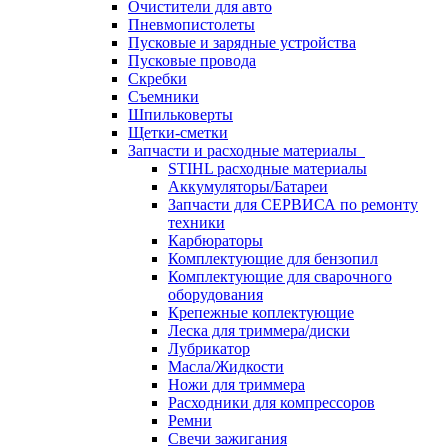
Очистители для авто
Пневмопистолеты
Пусковые и зарядные устройства
Пусковые провода
Скребки
Съемники
Шпильковерты
Щетки-сметки
Запчасти и расходные материалы
STIHL расходные материалы
Аккумуляторы/Батареи
Запчасти для СЕРВИСА по ремонту
техники
Карбюраторы
Комплектующие для бензопил
Комплектующие для сварочного
оборудования
Крепежные коплектующие
Леска для триммера/диски
Лубрикатор
Масла/Жидкости
Ножи для триммера
Расходники для компрессоров
Ремни
Свечи зажигания