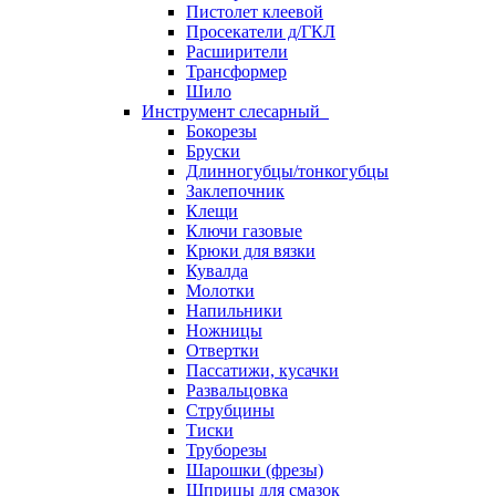
Пистолет клеевой
Просекатели д/ГКЛ
Расширители
Трансформер
Шило
Инструмент слесарный
Бокорезы
Бруски
Длинногубцы/тонкогубцы
Заклепочник
Клещи
Ключи газовые
Крюки для вязки
Кувалда
Молотки
Напильники
Ножницы
Отвертки
Пассатижи, кусачки
Развальцовка
Струбцины
Тиски
Труборезы
Шарошки (фрезы)
Шприцы для смазок