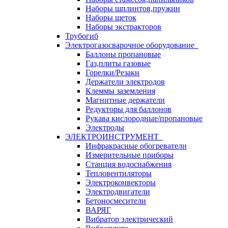
Наборы шплинтов,пружин
Наборы щеток
Наборы экстракторов
Трубогиб
Электрогазосварочное оборудование
Баллоны пропановые
Газ,плиты газовые
Горелки/Резаки
Держатели электродов
Клеммы заземления
Магнитные держатели
Редукторы для баллонов
Рукава кислородные/пропановые
Электроды
ЭЛЕКТРОИНСТРУМЕНТ
Инфракрасные обогреватели
Измерительные приборы
Станция водоснабжения
Тепловентиляторы
Электроконвекторы
Электродвигатели
Бетоносмесители
ВАРЯГ
Вибратор электрический