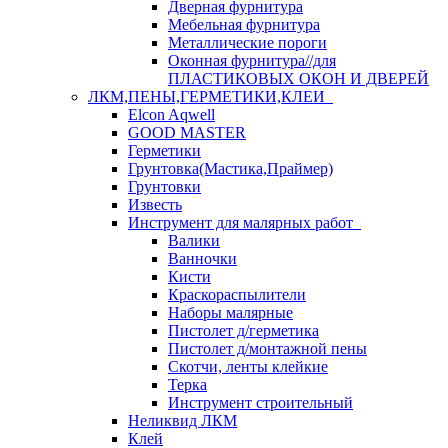
Дверная фурнитура
Мебельная фурнитура
Металлические пороги
Оконная фурнитура//для
ПЛАСТИКОВЫХ ОКОН И ДВЕРЕЙ
ЛКМ,ПЕНЫ,ГЕРМЕТИКИ,КЛЕИ
Elcon Aqwell
GOOD MASTER
Герметики
Грунтовка(Мастика,Праймер)
Грунтовки
Известь
Инструмент для малярных работ
Валики
Ванночки
Кисти
Краскораспылители
Наборы малярные
Пистолет д/герметика
Пистолет д/монтажной пены
Скотчи, ленты клейкие
Терка
Инструмент строительный
Неликвид ЛКМ
Клей