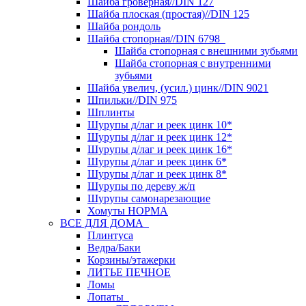
Шайба гроверная//DIN 127
Шайба плоская (простая)//DIN 125
Шайба рондоль
Шайба стопорная//DIN 6798
Шайба стопорная с внешними зубьями
Шайба стопорная с внутренними
зубьями
Шайба увелич, (усил.) цинк//DIN 9021
Шпильки//DIN 975
Шплинты
Шурупы д/лаг и реек цинк 10*
Шурупы д/лаг и реек цинк 12*
Шурупы д/лаг и реек цинк 16*
Шурупы д/лаг и реек цинк 6*
Шурупы д/лаг и реек цинк 8*
Шурупы по дереву ж/п
Шурупы самонарезающие
Хомуты НОРМА
ВСЕ ДЛЯ ДОМА
Плинтуса
Ведра/Баки
Корзины/этажерки
ЛИТЬЕ ПЕЧНОЕ
Ломы
Лопаты