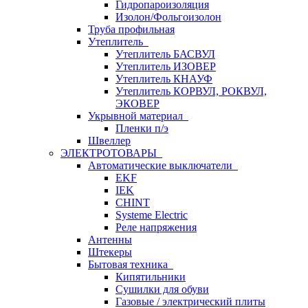
Гидропароизоляция
Изолон/Фольгоизолон
Труба профильная
Утеплитель
Утеплитель БАСВУЛ
Утеплитель ИЗОВЕР
Утеплитель КНАУФ
Утеплитель КОРВУЛ, РОКВУЛ,
ЭКОВЕР
Укрывной материал
Пленки п/э
Швеллер
ЭЛЕКТРОТОВАРЫ
Автоматические выключатели
EKF
IEK
CHINT
Systeme Electric
Реле напряжения
Антенны
Штекеры
Бытовая техника
Кипятильники
Сушилки для обуви
Газовые / электрический плиты