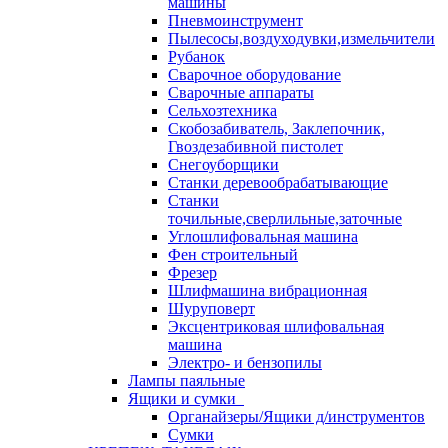
машины
Пневмоинструмент
Пылесосы,воздуходувки,измельчители
Рубанок
Сварочное оборудование
Сварочные аппараты
Сельхозтехника
Скобозабиватель, Заклепочник,
Гвоздезабивной пистолет
Снегоуборщики
Станки деревообрабатывающие
Станки
точильные,сверлильные,заточные
Углошлифовальная машина
Фен строительный
Фрезер
Шлифмашина вибрационная
Шуруповерт
Эксцентриковая шлифовальная
машина
Электро- и бензопилы
Лампы паяльные
Ящики и сумки
Органайзеры/Ящики д/инструментов
Сумки