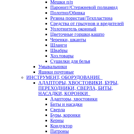
Мешки п/п
Паронит//Стержневой полиамид
Полотно/Обивка
Резина пористая//Техпластина
Средства от грызунов и вредителей
Уплотнитель оконный
Цветочные горшки,кашпо
Черенки, шканты
Шланги
Швабры
Хоз.товары
Сушилки для белья
Умывальники
Ящики почтовые
ИНСТРУМЕНТ, ОБОРУДОВАНИЕ
АДАПТОРЫ, ХВОСТОВИКИ, БУРЫ,
ПЕРЕХОДНИКИ, СВЕРЛА, БИТЫ,
НАСАДКИ, КОРОНКИ
Адапторы, хвостовики
Биты и насадки
Сверла
Буры, коронки
Керны
Кондуктор
Патроны