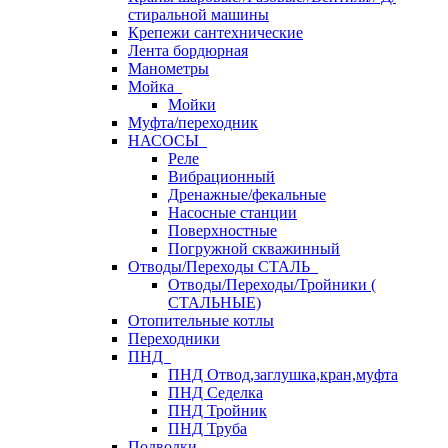
стиральной машины
Крепежи сантехнические
Лента бордюрная
Манометры
Мойка
Мойки
Муфта/переходник
НАСОСЫ
Реле
Вибрационный
Дренажные/фекальные
Насосные станции
Поверхностные
Погружной скважинный
Отводы/Переходы СТАЛЬ
Отводы/Переходы/Тройники (
СТАЛЬНЫЕ)
Отопительные котлы
Переходники
ПНД
ПНД Отвод,заглушка,кран,муфта
ПНД Седелка
ПНД Тройник
ПНД Труба
Подводки