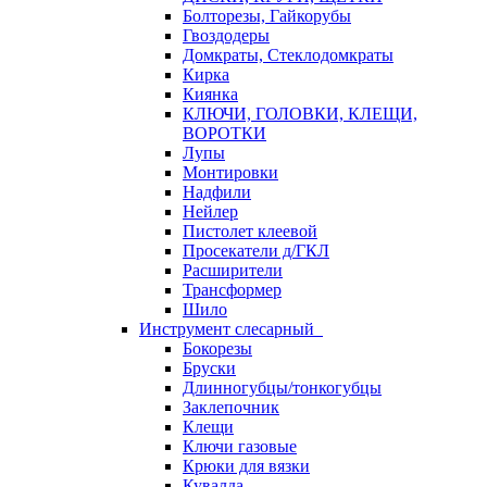
Болторезы, Гайкорубы
Гвоздодеры
Домкраты, Стеклодомкраты
Кирка
Киянка
КЛЮЧИ, ГОЛОВКИ, КЛЕЩИ,
ВОРОТКИ
Лупы
Монтировки
Надфили
Нейлер
Пистолет клеевой
Просекатели д/ГКЛ
Расширители
Трансформер
Шило
Инструмент слесарный
Бокорезы
Бруски
Длинногубцы/тонкогубцы
Заклепочник
Клещи
Ключи газовые
Крюки для вязки
Кувалда