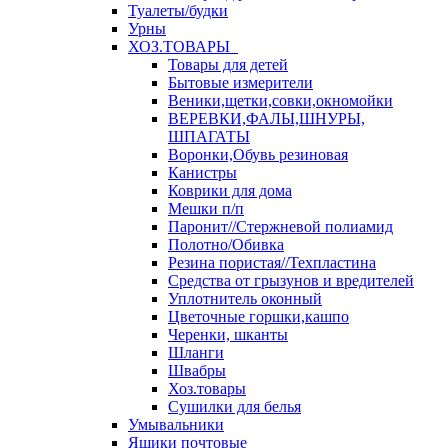
Туалеты/будки
Урны
ХОЗ.ТОВАРЫ
Товары для детей
Бытовые измерители
Веники,щетки,совки,окномойки
ВЕРЕВКИ,ФАЛЫ,ШНУРЫ,
ШПАГАТЫ
Воронки,Обувь резиновая
Канистры
Коврики для дома
Мешки п/п
Паронит//Стержневой полиамид
Полотно/Обивка
Резина пористая//Техпластина
Средства от грызунов и вредителей
Уплотнитель оконный
Цветочные горшки,кашпо
Черенки, шканты
Шланги
Швабры
Хоз.товары
Сушилки для белья
Умывальники
Ящики почтовые