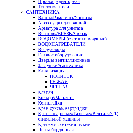
Пробка радиаторная
Теплоносители
САНТЕХНИКА
Ванны/Раковины/Унитазы
Аксессуары для ванной
Арматура для унитаза
Вентиля//ВРЕЗКА в бак
ВОДОМЕРЫ (счетчики водяные)
ВОДОНАГРЕВАТЕЛИ
Воздуховоды
Газовое оборудование
Дверцы вентиляционные
Заглушки//сантехника
Канализация
ПОЛИТЭК
РЫЖАЯ
ЧЕРНАЯ
Клапан
Кольцо//Манжета
Контргайки
Кран-буксы//Картриджи
Краны шаровые//Газовые//Вентиля// Д/
стиральной машины
Крепежи сантехнические
Лента бордюрная