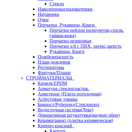
Стекло
Наколенники/налокотники
Наушники
Очки
Перчатки, Рукавицы, Краги
Перчатки нейлон полиуретан,спилк.
(замша,кожа)
Перчатки резиновые
Перчатки х/б с ПВХ, латекс,шерсть
Рукавицы, Краги
Пожбезопасность
Плащ-дождевик
Респираторы
Фартуки/Плащи
СТРОЙМАТЕРИАЛЫ
Кровля ЕРDM
Арматура стеклопластик.
Армстронг (Плита потолочная)
Асбестовые товары
Бикрост/Рубероид/Стеклоизол
Водосточная система(Деке)
Декоративная штукатурка(жидкие обои)
Керамогранит (плитка керамическая)
Кирпич красный
Кирпич