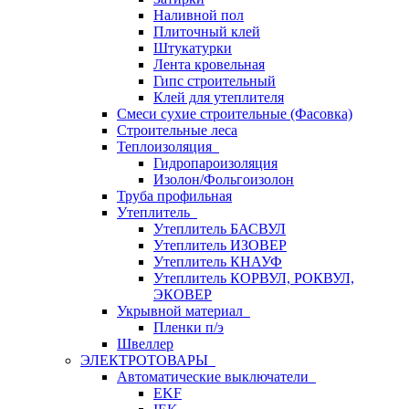
Наливной пол
Плиточный клей
Штукатурки
Лента кровельная
Гипс строительный
Клей для утеплителя
Смеси сухие строительные (Фасовка)
Строительные леса
Теплоизоляция
Гидропароизоляция
Изолон/Фольгоизолон
Труба профильная
Утеплитель
Утеплитель БАСВУЛ
Утеплитель ИЗОВЕР
Утеплитель КНАУФ
Утеплитель КОРВУЛ, РОКВУЛ,
ЭКОВЕР
Укрывной материал
Пленки п/э
Швеллер
ЭЛЕКТРОТОВАРЫ
Автоматические выключатели
EKF