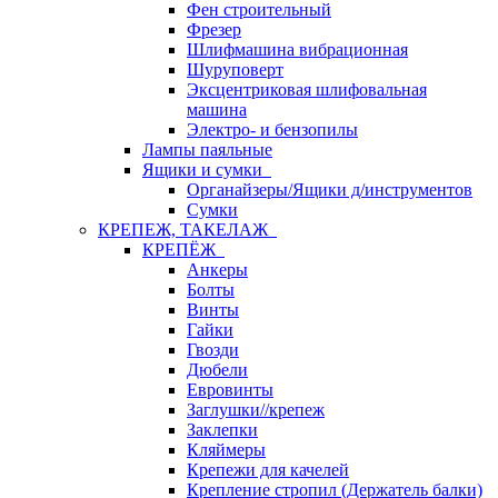
Фен строительный
Фрезер
Шлифмашина вибрационная
Шуруповерт
Эксцентриковая шлифовальная
машина
Электро- и бензопилы
Лампы паяльные
Ящики и сумки
Органайзеры/Ящики д/инструментов
Сумки
КРЕПЕЖ, ТАКЕЛАЖ
КРЕПЁЖ
Анкеры
Болты
Винты
Гайки
Гвозди
Дюбели
Евровинты
Заглушки//крепеж
Заклепки
Кляймеры
Крепежи для качелей
Крепление стропил (Держатель балки)