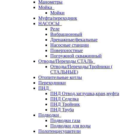
Манометры
Мойка
Мойки
Муфта/переходник
НАСОСЫ
Реле
Вибрационный
Дренажные/фекальные
Насосные станции
Поверхностные
Погружной скважинный
Отводы/Переходы СТАЛЬ
Отводы/Переходы/Тройники (
СТАЛЬНЫЕ)
Отопительные котлы
Переходники
ПНД
ПНД Отвод,заглушка,кран,муфта
ПНД Седелка
ПНД Тройник
ПНД Труба
Подводки
Подводки газа
Подводки для воды
Полотенцесушители