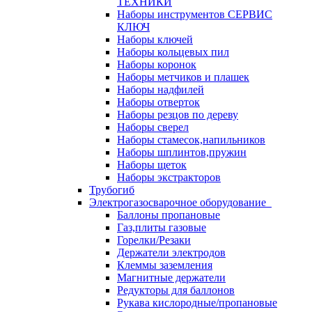
ТЕХНИКИ
Наборы инструментов СЕРВИС
КЛЮЧ
Наборы ключей
Наборы кольцевых пил
Наборы коронок
Наборы метчиков и плашек
Наборы надфилей
Наборы отверток
Наборы резцов по дереву
Наборы сверел
Наборы стамесок,напильников
Наборы шплинтов,пружин
Наборы щеток
Наборы экстракторов
Трубогиб
Электрогазосварочное оборудование
Баллоны пропановые
Газ,плиты газовые
Горелки/Резаки
Держатели электродов
Клеммы заземления
Магнитные держатели
Редукторы для баллонов
Рукава кислородные/пропановые