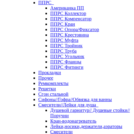
ППРС
Американка ПП
ППРС Коллектор
ППРС Компенсатор
ППРС Кран
ППРС Опора/Фиксатор
ППРС Крестовина
ППРС Муфта
ППРС Тройник
ППРС Труба
ППРС Угольник
ППРС Фланцы
ППРС Фитинги
Прокладки
Прочее
Ремкомплекты
Решетки
Сгон стальной
Сифоны//Гофра//Обвязка для ванны
Смесители//Лейки для душа
Душевой гарнитур// Душевые стойки//
Поручни
Кран-водонагреватель
Лейки,носики,держатели,аэраторы
Смесители