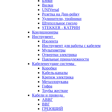
Блоки
Вилки
UNIVersal
Розетка на Дин-рейку
Удлинители, тройники
Штепсельное гнездо
STEKKER - КАТРИН
Кондиционеры
Инструмент
Изолента
Инструмент для работы с кабелем
Мультиметры
Отвертки электрика
Паяльные принадлежности
Кабеленесущие системы
Коробки
Кабель-каналы
Крепеж электрика
Металлорукава
Гофра
Трубы жесткие
Кабели и провода
АВВГ
ВВГ
ГРЕЮЩИЙ