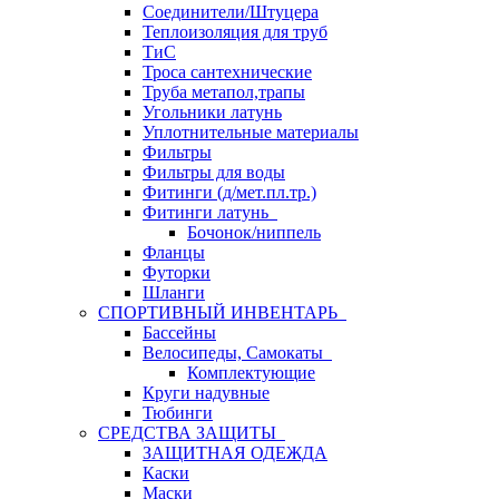
Соединители/Штуцера
Теплоизоляция для труб
ТиС
Троса сантехнические
Труба метапол,трапы
Угольники латунь
Уплотнительные материалы
Фильтры
Фильтры для воды
Фитинги (д/мет.пл.тр.)
Фитинги латунь
Бочонок/ниппель
Фланцы
Футорки
Шланги
СПОРТИВНЫЙ ИНВЕНТАРЬ
Бассейны
Велосипеды, Самокаты
Комплектующие
Круги надувные
Тюбинги
СРЕДСТВА ЗАЩИТЫ
ЗАЩИТНАЯ ОДЕЖДА
Каски
Маски