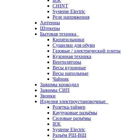
IEK
CHINT
Systeme Electric
Реле напряжения
Антенны
Штекеры
Бытовая техника
Кипятильники
Сушилки для обуви
Газовые / электрический плиты
Кухонная техника
Вентиляторы
Весы кухонные
Весы напольные
Чайник
Зажимы крокодил
Зажимы СИП
Звонки
Изделия электроустановочные
Розетка-таймер
Каучуковые разъёмы
Силовые разъёмы
IEK
Systeme Electric
Разъём РШ-ВШ