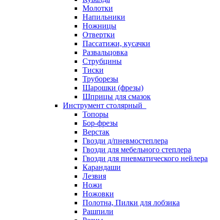
Молотки
Напильники
Ножницы
Отвертки
Пассатижи, кусачки
Развальцовка
Струбцины
Тиски
Труборезы
Шарошки (фрезы)
Шприцы для смазок
Инструмент столярный
Топоры
Бор-фрезы
Верстак
Гвозди д/пневмостеплера
Гвозди для мебельного степлера
Гвозди для пневматического нейлера
Карандаши
Лезвия
Ножи
Ножовки
Полотна, Пилки для лобзика
Рашпили