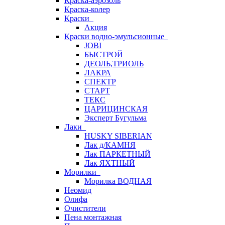
Краска-аэрозоль
Краска-колер
Краски
Акция
Краски водно-эмульсионные
JOBI
БЫСТРОЙ
ДЕОЛЬ,ТРИОЛЬ
ЛАКРА
СПЕКТР
СТАРТ
ТЕКС
ЦАРИЦИНСКАЯ
Эксперт Бугульма
Лаки
HUSKY SIBERIAN
Лак д/КАМНЯ
Лак ПАРКЕТНЫЙ
Лак ЯХТНЫЙ
Морилки
Морилка ВОДНАЯ
Неомид
Олифа
Очистители
Пена монтажная