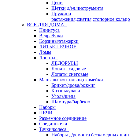
Цепи
Щетки д/эл.инструмента
Пружина
растяжения,сжатия,стопорное кольцо
ВСЕ ДЛЯ ДОМА
Плинтуса
Ведра/Баки
Корзины/этажерки
ЛИТЬЕ ПЕЧНОЕ
Ломы
Лопаты
ЛЕДОРУБЫ
Лопаты садовые
Лопаты снеговые
Мангалы.коптильни,скамейки
Брикет/дрова/розжиг
Казаны/учаги
Уголь/щепа
Шампура/барбекю
Наборы
ПЕЧИ
Разъемное соединение
Соединители
Тачки/колеса
Наборы д/ремонта бескамерных шин