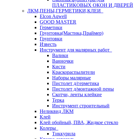
ПЛАСТИКОВЫХ ОКОН И ДВЕРЕЙ
ЛКМ,ПЕНЫ,ГЕРМЕТИКИ,КЛЕИ
Elcon Aqwell
GOOD MASTER
Герметики
Грунтовка(Мастика,Праймер)
Грунтовки
Известь
Инструмент для малярных работ
Валики
Ванночки
Кисти
Краскораспылители
Наборы малярные
Пистолет д/герметика
Пистолет д/монтажной пены
Скотчи, ленты клейкие
Терка
Инструмент строительный
Неликвид ЛКМ
Клей
Клей обойный, ПВА, Жидкое стекло
Колеры
Тиккурила