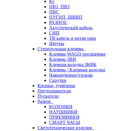
КГ
ПВ1, ПВ3
ПВС
ПУГНП, ШВВП
РАЗНОЕ
Акустический кабель
СИП
ТВ кабель и витая пара
Шнуры
Строительные клеммы
Клеммы WAGO прозрачные
Клеммы ЗВИ
Клемная колодка ЗКВК
Клеммы / Клемные колодки
Наконечники//гильзы
Скрутки
Кнопки, тумблеры
Предохранители
Пускатели
Разное
КОЛОНКИ
НАУШНИКИ
ПРИЕМНИКИ
СМАРТ ЧАСЫ
Светотехнические изделия