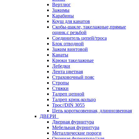
Вертлюг
Зажимы
Карабины
Коуш для канатов
Скобы-шакле, такелажные,прямые
оцинк.с резьбой
Соединитель цепей/троса
Блок отводной
Зажим винтовой
Канаты
Крюки такелажные
Лебедки
Лента цветная
Страховочный пояс
Стропы
Стяжки
Талреп цепной
Талреп крюк-кольцо
Трос//DIN 3055
Цепь короткозвенная, длиннозвенная
ДВЕРИ
Дверная фурнитура
Мебельная фурнитура
Металлические пороги
Оконная фурнитура//для