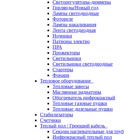
Светорегуляторы-диммеры
Гирлянды/Новый год
Лампы светодиодные
Фотореле
Лампы накаливания
Лента светодиодная
Ночники
Патроны электро
ПРА
Прожекторы
Светильники
Светильники светодиодные
Стартеры
Фонари
Тепловое оборудование
Тепловые завесы
Маслянные радиаторы
Обогреватель инфрокрасный
Тепловые газовые пушки
Тепловые дизельные пушки
Стабилизаторы
Счетчики
Теплый пол / Греющий кабель
Секции нагревательные для труб
Инфрокрасный теплый пол