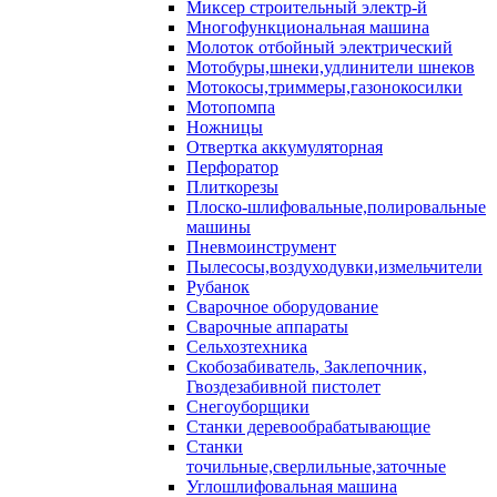
Миксер строительный электр-й
Многофункциональная машина
Молоток отбойный электрический
Мотобуры,шнеки,удлинители шнеков
Мотокосы,триммеры,газонокосилки
Мотопомпа
Ножницы
Отвертка аккумуляторная
Перфоратор
Плиткорезы
Плоско-шлифовальные,полировальные
машины
Пневмоинструмент
Пылесосы,воздуходувки,измельчители
Рубанок
Сварочное оборудование
Сварочные аппараты
Сельхозтехника
Скобозабиватель, Заклепочник,
Гвоздезабивной пистолет
Снегоуборщики
Станки деревообрабатывающие
Станки
точильные,сверлильные,заточные
Углошлифовальная машина