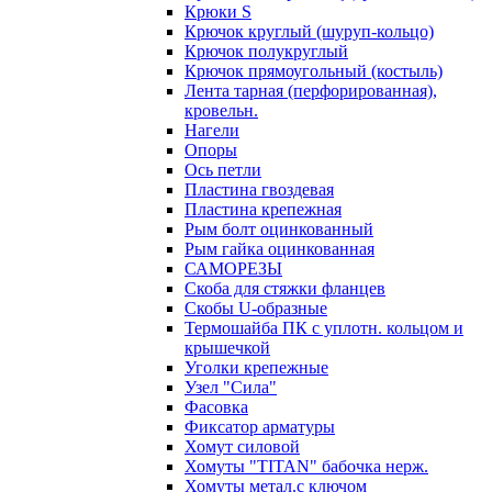
Крюки S
Крючок круглый (шуруп-кольцо)
Крючок полукруглый
Крючок прямоугольный (костыль)
Лента тарная (перфорированная),
кровельн.
Нагели
Опоры
Ось петли
Пластина гвоздевая
Пластина крепежная
Рым болт оцинкованный
Рым гайка оцинкованная
САМОРЕЗЫ
Скоба для стяжки фланцев
Скобы U-образные
Термошайба ПК с уплотн. кольцом и
крышечкой
Уголки крепежные
Узел "Сила"
Фасовка
Фиксатор арматуры
Хомут силовой
Хомуты "TITAN" бабочка нерж.
Хомуты метал.с ключом