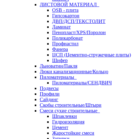
ЛИСТОВОЙ МАТЕРИАЛ
OSB - плита
Гипсокартон
ДВП/ДСП/ТЕКСТОЛИТ
Ламинат
Пенопласт/XPS/Поролон
Поликарбонат
Профнастил
Фанера
ЦСП (Цементно-стружечные плиты)
Шифер
Льноватин/Пакля
Люки канализационные/Кольцо
Пиломатериалы
Пиломатериалы/СЕНДВИЧ
Подвесы
Профили
Сайдинг
Скобы строительные/Штыри
Смеси сухие строительные
Шпаклевки
Гидроизоляция
Цемент
Жаростойкие смеси
Затирки