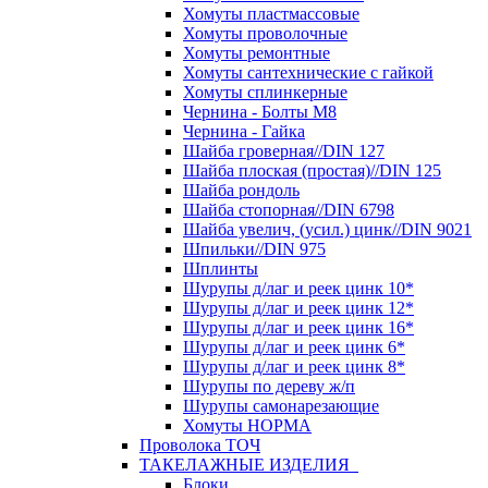
Хомуты пластмассовые
Хомуты проволочные
Хомуты ремонтные
Хомуты сантехнические с гайкой
Хомуты сплинкерные
Чернина - Болты М8
Чернина - Гайка
Шайба гроверная//DIN 127
Шайба плоская (простая)//DIN 125
Шайба рондоль
Шайба стопорная//DIN 6798
Шайба увелич, (усил.) цинк//DIN 9021
Шпильки//DIN 975
Шплинты
Шурупы д/лаг и реек цинк 10*
Шурупы д/лаг и реек цинк 12*
Шурупы д/лаг и реек цинк 16*
Шурупы д/лаг и реек цинк 6*
Шурупы д/лаг и реек цинк 8*
Шурупы по дереву ж/п
Шурупы самонарезающие
Хомуты НОРМА
Проволока ТОЧ
ТАКЕЛАЖНЫЕ ИЗДЕЛИЯ
Блоки