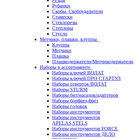
Резцы
Рубанки
Скобы, Скобоудалители
Стамески
Стеклорезы
Степлеры
Стусло
Метчики, плашки, клуппы
Клуппы
Метчики
Плашка
Плашкодержатели/Метчикодержатели
Наборы в ассортименте
Наборы ключей ВОЛАТ
Наборы ключей ПРО СТАРТУЛ
Наборы отверток ВОЛАТ
Наборы STURM
Наборы бит/насадок/адаптеров
Наборы борфрез,фрез
Наборы головок
Наборы инструментов
Наборы инструментов
APELAS,STELS
Наборы инструментов FORCE
Наборы инструментов ДЕЛО