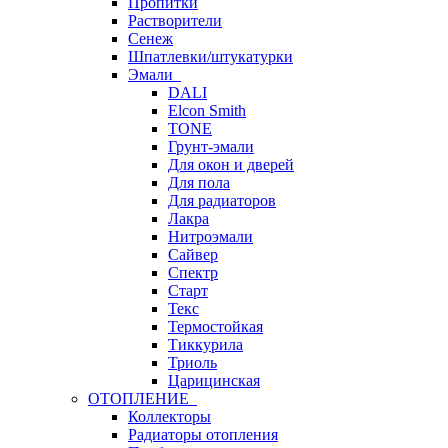
Пропитки
Растворители
Сенеж
Шпатлевки/штукатурки
Эмали
DALI
Elcon Smith
TONE
Грунт-эмали
Для окон и дверей
Для пола
Для радиаторов
Лакра
Нитроэмали
Сайвер
Спектр
Старт
Текс
Термостойкая
Тиккурила
Триоль
Царицинская
ОТОПЛЕНИЕ
Коллекторы
Радиаторы отопления