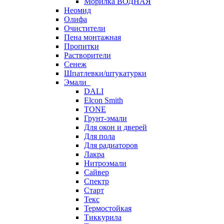
Морилка ВОДНАЯ
Неомид
Олифа
Очистители
Пена монтажная
Пропитки
Растворители
Сенеж
Шпатлевки/штукатурки
Эмали
DALI
Elcon Smith
TONE
Грунт-эмали
Для окон и дверей
Для пола
Для радиаторов
Лакра
Нитроэмали
Сайвер
Спектр
Старт
Текс
Термостойкая
Тиккурила