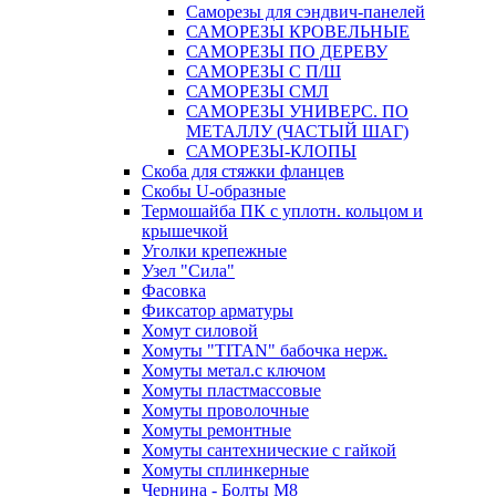
Саморезы для сэндвич-панелей
САМОРЕЗЫ КРОВЕЛЬНЫЕ
САМОРЕЗЫ ПО ДЕРЕВУ
САМОРЕЗЫ С П/Ш
САМОРЕЗЫ СМЛ
САМОРЕЗЫ УНИВЕРС. ПО
МЕТАЛЛУ (ЧАСТЫЙ ШАГ)
САМОРЕЗЫ-КЛОПЫ
Скоба для стяжки фланцев
Скобы U-образные
Термошайба ПК с уплотн. кольцом и
крышечкой
Уголки крепежные
Узел "Сила"
Фасовка
Фиксатор арматуры
Хомут силовой
Хомуты "TITAN" бабочка нерж.
Хомуты метал.с ключом
Хомуты пластмассовые
Хомуты проволочные
Хомуты ремонтные
Хомуты сантехнические с гайкой
Хомуты сплинкерные
Чернина - Болты М8