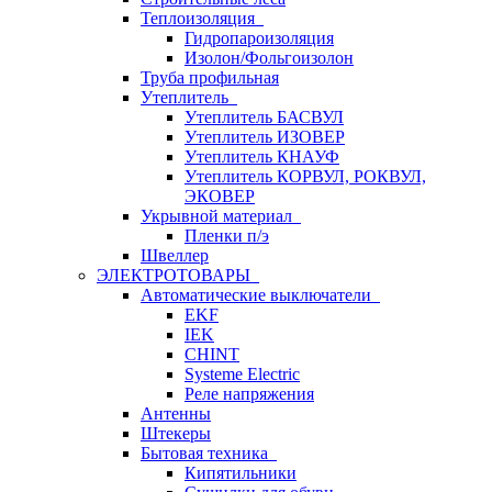
Теплоизоляция
Гидропароизоляция
Изолон/Фольгоизолон
Труба профильная
Утеплитель
Утеплитель БАСВУЛ
Утеплитель ИЗОВЕР
Утеплитель КНАУФ
Утеплитель КОРВУЛ, РОКВУЛ,
ЭКОВЕР
Укрывной материал
Пленки п/э
Швеллер
ЭЛЕКТРОТОВАРЫ
Автоматические выключатели
EKF
IEK
CHINT
Systeme Electric
Реле напряжения
Антенны
Штекеры
Бытовая техника
Кипятильники