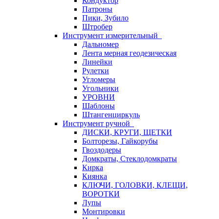
Кондуктор
Патроны
Пики, Зубило
Штробер
Инструмент измерительный
Дальномер
Лента мерная геодезическая
Линейки
Рулетки
Угломеры
Угольники
УРОВНИ
Шаблоны
Штангенциркуль
Инструмент ручной
ДИСКИ, КРУГИ, ЩЕТКИ
Болторезы, Гайкорубы
Гвоздодеры
Домкраты, Стеклодомкраты
Кирка
Киянка
КЛЮЧИ, ГОЛОВКИ, КЛЕЩИ,
ВОРОТКИ
Лупы
Монтировки