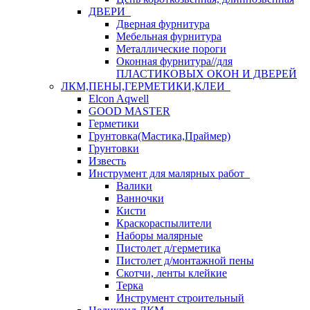
ДВЕРИ
Дверная фурнитура
Мебельная фурнитура
Металлические пороги
Оконная фурнитура//для
ПЛАСТИКОВЫХ ОКОН И ДВЕРЕЙ
ЛКМ,ПЕНЫ,ГЕРМЕТИКИ,КЛЕИ
Elcon Aqwell
GOOD MASTER
Герметики
Грунтовка(Мастика,Праймер)
Грунтовки
Известь
Инструмент для малярных работ
Валики
Ванночки
Кисти
Краскораспылители
Наборы малярные
Пистолет д/герметика
Пистолет д/монтажной пены
Скотчи, ленты клейкие
Терка
Инструмент строительный