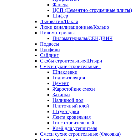
Фанера
ЦСП (Цементно-стружечные плиты)
Шифер
Льноватин/Пакля
Люки канализационные/Кольцо
Пиломатериалы
Пиломатериалы/СЕНДВИЧ
Подвесы
Профили
Сайдинг
Скобы строительные/Штыри
Смеси сухие строительные
Шпаклевки
Гидроизоляция
Цемент
Жаростойкие смеси
Затирки
Наливной пол
Плиточный клей
Штукатурки
Лента кровельная
Гипс строительный
Клей для утеплителя
Смеси сухие строительные (Фасовка)
Строительные леса