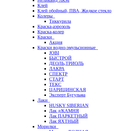
Неликвид ЛКМ
Клей
Клей обойный, ПВА, Жидкое стекло
Колеры
Тиккурила
Краска-аэрозоль
Краска-колер
Краски
Акция
Краски водно-эмульсионные
JOBI
БЫСТРОЙ
ДЕОЛЬ,ТРИОЛЬ
ЛАКРА
СПЕКТР
СТАРТ
ТЕКС
ЦАРИЦИНСКАЯ
Эксперт Бугульма
Лаки
HUSKY SIBERIAN
Лак д/КАМНЯ
Лак ПАРКЕТНЫЙ
Лак ЯХТНЫЙ
Морилки