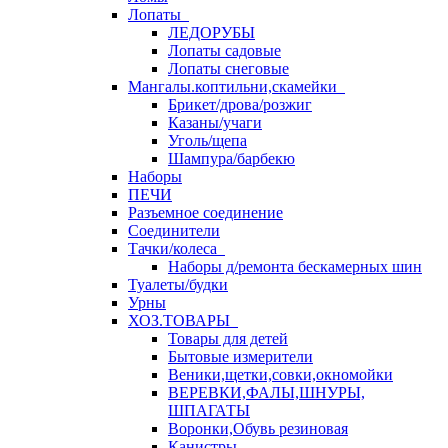
Лопаты
ЛЕДОРУБЫ
Лопаты садовые
Лопаты снеговые
Мангалы.коптильни,скамейки
Брикет/дрова/розжиг
Казаны/учаги
Уголь/щепа
Шампура/барбекю
Наборы
ПЕЧИ
Разъемное соединение
Соединители
Тачки/колеса
Наборы д/ремонта бескамерных шин
Туалеты/будки
Урны
ХОЗ.ТОВАРЫ
Товары для детей
Бытовые измерители
Веники,щетки,совки,окномойки
ВЕРЕВКИ,ФАЛЫ,ШНУРЫ,
ШПАГАТЫ
Воронки,Обувь резиновая
Канистры