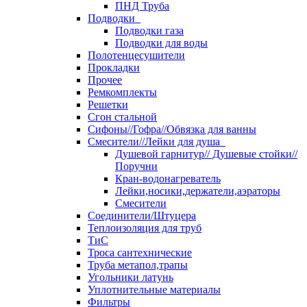
ПНД Труба
Подводки
Подводки газа
Подводки для воды
Полотенцесушители
Прокладки
Прочее
Ремкомплекты
Решетки
Сгон стальной
Сифоны//Гофра//Обвязка для ванны
Смесители//Лейки для душа
Душевой гарнитур// Душевые стойки//
Поручни
Кран-водонагреватель
Лейки,носики,держатели,аэраторы
Смесители
Соединители/Штуцера
Теплоизоляция для труб
ТиС
Троса сантехнические
Труба метапол,трапы
Угольники латунь
Уплотнительные материалы
Фильтры