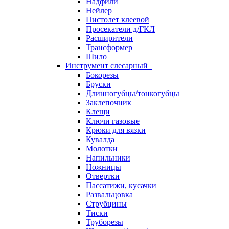
Надфили
Нейлер
Пистолет клеевой
Просекатели д/ГКЛ
Расширители
Трансформер
Шило
Инструмент слесарный
Бокорезы
Бруски
Длинногубцы/тонкогубцы
Заклепочник
Клещи
Ключи газовые
Крюки для вязки
Кувалда
Молотки
Напильники
Ножницы
Отвертки
Пассатижи, кусачки
Развальцовка
Струбцины
Тиски
Труборезы