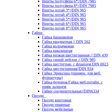
Винты полусфера 6*//DIN 7985
Винты полусфера 8*//DIN 7985
Винты потай 3*//DIN 965
Винты потай 4*//DIN 965
Винты потай 5*//DIN 965
Винты потай 6*//DIN 965
Винты потай 8*//DIN 965
Гайки
Гайка барашковая
Гайка квадратная // DIN 562
Гайка колпачковая
Гайка крыльчатая
Гайка низкая шестигранная // DIN 439
Гайка синий нейлон // DIN 985
Гайка шестигран. с фланцем DIN 6923
Гайка шестигранная//DIN 934
Гайка Эриксона (примен. для меб.
фурнитуры)
Гайка-бочонок/Гайка меб.потайн. с
прям. шлицем
Гайки соединительные//DIN6334
Гвозди
Гвозди винтовые
Гвозди ершеные
Гвозди мебельные