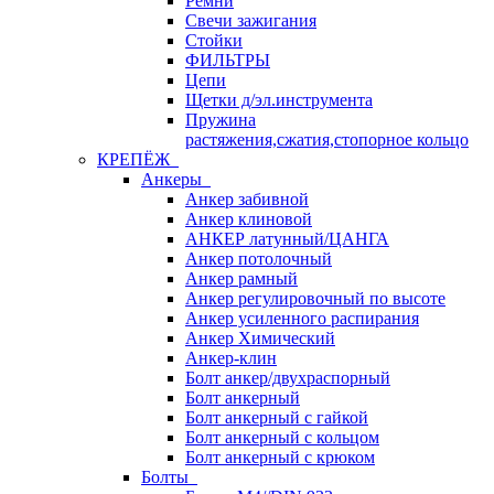
Ремни
Свечи зажигания
Стойки
ФИЛЬТРЫ
Цепи
Щетки д/эл.инструмента
Пружина
растяжения,сжатия,стопорное кольцо
КРЕПЁЖ
Анкеры
Анкер забивной
Анкер клиновой
АНКЕР латунный/ЦАНГА
Анкер потолочный
Анкер рамный
Анкер регулировочный по высоте
Анкер усиленного распирания
Анкер Химический
Анкер-клин
Болт анкер/двухраспорный
Болт анкерный
Болт анкерный с гайкой
Болт анкерный с кольцом
Болт анкерный с крюком
Болты