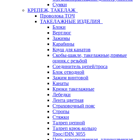
Сумки
КРЕПЕЖ, ТАКЕЛАЖ
Проволока ТОЧ
ТАКЕЛАЖНЫЕ ИЗДЕЛИЯ
Блоки
Вертлюг
Зажимы
Карабины
Коуш для канатов
Скобы-шакле, такелажные,прямые
оцинк.с резьбой
Соединитель цепей/троса
Блок отводной
Зажим винтовой
Канаты
Крюки такелажные
Лебедки
Лента цветная
Страховочный пояс
Стропы
Стяжки
Талреп цепной
Талреп крюк-кольцо
Трос//DIN 3055
Цепь короткозвенная, длиннозвенная