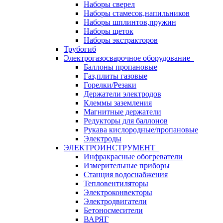
Наборы сверел
Наборы стамесок,напильников
Наборы шплинтов,пружин
Наборы щеток
Наборы экстракторов
Трубогиб
Электрогазосварочное оборудование
Баллоны пропановые
Газ,плиты газовые
Горелки/Резаки
Держатели электродов
Клеммы заземления
Магнитные держатели
Редукторы для баллонов
Рукава кислородные/пропановые
Электроды
ЭЛЕКТРОИНСТРУМЕНТ
Инфракрасные обогреватели
Измерительные приборы
Станция водоснабжения
Тепловентиляторы
Электроконвекторы
Электродвигатели
Бетоносмесители
ВАРЯГ