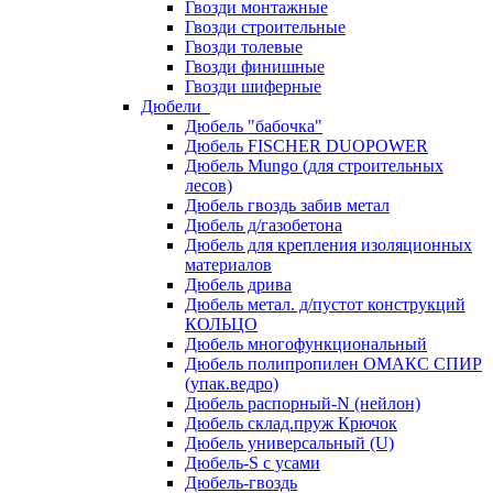
Гвозди монтажные
Гвозди строительные
Гвозди толевые
Гвозди финишные
Гвозди шиферные
Дюбели
Дюбель "бабочка"
Дюбель FISCHER DUOPOWER
Дюбель Mungo (для строительных
лесов)
Дюбель гвоздь забив метал
Дюбель д/газобетона
Дюбель для крепления изоляционных
материалов
Дюбель дрива
Дюбель метал. д/пустот конструкций
КОЛЬЦО
Дюбель многофункциональный
Дюбель полипропилен ОМАКС СПИР
(упак.ведро)
Дюбель распорный-N (нейлон)
Дюбель склад.пруж Крючок
Дюбель универсальный (U)
Дюбель-S с усами
Дюбель-гвоздь