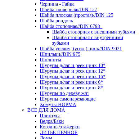
Чернина - Гайка
Шайба гроверная//DIN 127
Шайба плоская (простая)//DIN 125
Шайба рондоль
Шайба стопорная//DIN 6798
Шайба стопорная с внешними зубьями
Шайба стопорная с внутренними
зубьями
Шайба увелич, (усил.) цинк//DIN 9021
Шпильки//DIN 975
Шплинты
Шурупы д/лаг и реек цинк 10*
Шурупы д/лаг и реек цинк 12*
Шурупы д/лаг и реек цинк 16*
Шурупы д/лаг и реек цинк 6*
Шурупы д/лаг и реек цинк 8*
Шурупы по дереву ж/п
Шурупы самонарезающие
Хомуты НОРМА
ВСЕ ДЛЯ ДОМА
Плинтуса
Ведра/Баки
Корзины/этажерки
ЛИТЬЕ ПЕЧНОЕ
Ломы