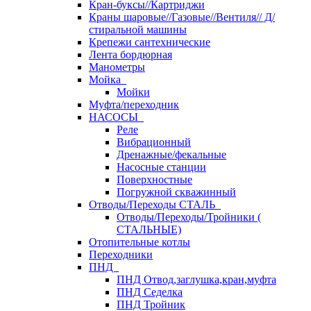
Кран-буксы//Картриджи
Краны шаровые//Газовые//Вентиля// Д/
стиральной машины
Крепежи сантехнические
Лента бордюрная
Манометры
Мойка
Мойки
Муфта/переходник
НАСОСЫ
Реле
Вибрационный
Дренажные/фекальные
Насосные станции
Поверхностные
Погружной скважинный
Отводы/Переходы СТАЛЬ
Отводы/Переходы/Тройники (
СТАЛЬНЫЕ)
Отопительные котлы
Переходники
ПНД
ПНД Отвод,заглушка,кран,муфта
ПНД Седелка
ПНД Тройник