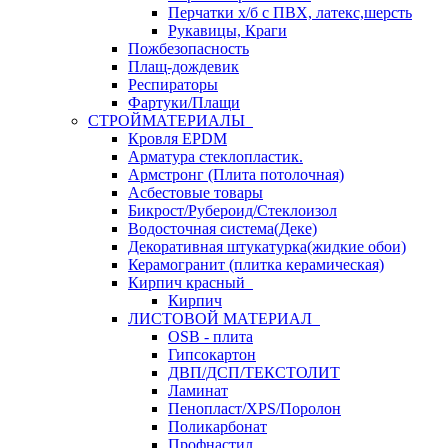
Перчатки х/б с ПВХ, латекс,шерсть
Рукавицы, Краги
Пожбезопасность
Плащ-дождевик
Респираторы
Фартуки/Плащи
СТРОЙМАТЕРИАЛЫ
Кровля ЕРDM
Арматура стеклопластик.
Армстронг (Плита потолочная)
Асбестовые товары
Бикрост/Рубероид/Стеклоизол
Водосточная система(Деке)
Декоративная штукатурка(жидкие обои)
Керамогранит (плитка керамическая)
Кирпич красный
Кирпич
ЛИСТОВОЙ МАТЕРИАЛ
OSB - плита
Гипсокартон
ДВП/ДСП/ТЕКСТОЛИТ
Ламинат
Пенопласт/XPS/Поролон
Поликарбонат
Профнастил