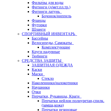
Фильтры для воды
Фитинги (д/мет.пл.тр.)
Фитинги латунь
Бочонок/ниппель
Фланцы
Футорки
Шланги
СПОРТИВНЫЙ ИНВЕНТАРЬ
Бассейны
Велосипеды, Самокаты
Комплектующие
Круги надувные
Тюбинги
СРЕДСТВА ЗАЩИТЫ
ЗАЩИТНАЯ ОДЕЖДА
Каски
Маски
Стекло
Наколенники/налокотники
Наушники
Очки
Перчатки, Рукавицы, Краги
Перчатки нейлон полиуретан,спилк.
(замша,кожа)
Перчатки резиновые