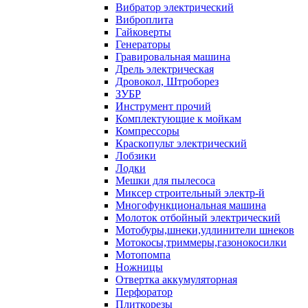
Вибратор электрический
Виброплита
Гайковерты
Генераторы
Гравировальная машина
Дрель электрическая
Дровокол, Штроборез
ЗУБР
Инструмент прочий
Комплектующие к мойкам
Компрессоры
Краскопульт электрический
Лобзики
Лодки
Мешки для пылесоса
Миксер строительный электр-й
Многофункциональная машина
Молоток отбойный электрический
Мотобуры,шнеки,удлинители шнеков
Мотокосы,триммеры,газонокосилки
Мотопомпа
Ножницы
Отвертка аккумуляторная
Перфоратор
Плиткорезы