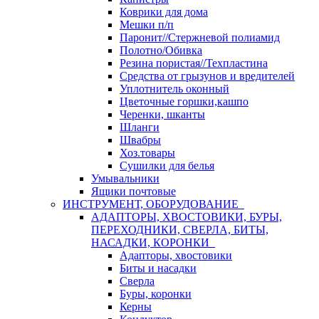
Коврики для дома
Мешки п/п
Паронит//Стержневой полиамид
Полотно/Обивка
Резина пористая//Техпластина
Средства от грызунов и вредителей
Уплотнитель оконный
Цветочные горшки,кашпо
Черенки, шканты
Шланги
Швабры
Хоз.товары
Сушилки для белья
Умывальники
Ящики почтовые
ИНСТРУМЕНТ, ОБОРУДОВАНИЕ
АДАПТОРЫ, ХВОСТОВИКИ, БУРЫ,
ПЕРЕХОДНИКИ, СВЕРЛА, БИТЫ,
НАСАДКИ, КОРОНКИ
Адапторы, хвостовики
Биты и насадки
Сверла
Буры, коронки
Керны