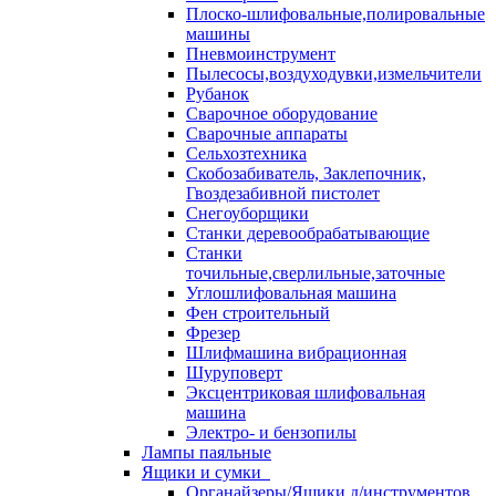
Плоско-шлифовальные,полировальные
машины
Пневмоинструмент
Пылесосы,воздуходувки,измельчители
Рубанок
Сварочное оборудование
Сварочные аппараты
Сельхозтехника
Скобозабиватель, Заклепочник,
Гвоздезабивной пистолет
Снегоуборщики
Станки деревообрабатывающие
Станки
точильные,сверлильные,заточные
Углошлифовальная машина
Фен строительный
Фрезер
Шлифмашина вибрационная
Шуруповерт
Эксцентриковая шлифовальная
машина
Электро- и бензопилы
Лампы паяльные
Ящики и сумки
Органайзеры/Ящики д/инструментов