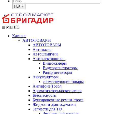
Найти
МЕНЮ
Каталог
АВТОТОВАРЫ
АВТОТОВАРЫ
Автомасла
Автошампуни
Автоэлектроника
Видеокамеры
Видеорегистраторы
Радар-детекторы
Аккумуляторы
сопутствующие товары
Антифриз,Тосол
Ароматизаторы/освежители
Безопасность
Буксировочные ремни, троса
Жидкости д/авто.,смазки
Запчасти для ТО
Фильтры воздушные