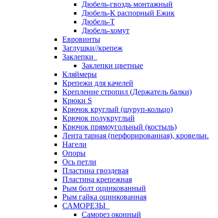
Дюбель-гвоздь монтажный
Дюбель-К распорный Ежик
Дюбель-Т
Дюбель-хомут
Евровинты
Заглушки//крепеж
Заклепки
Заклепки цветные
Кляймеры
Крепежи для качелей
Крепление стропил (Держатель балки)
Крюки S
Крючок круглый (шуруп-кольцо)
Крючок полукруглый
Крючок прямоугольный (костыль)
Лента тарная (перфорированная), кровельн.
Нагели
Опоры
Ось петли
Пластина гвоздевая
Пластина крепежная
Рым болт оцинкованный
Рым гайка оцинкованная
САМОРЕЗЫ
Саморез оконный