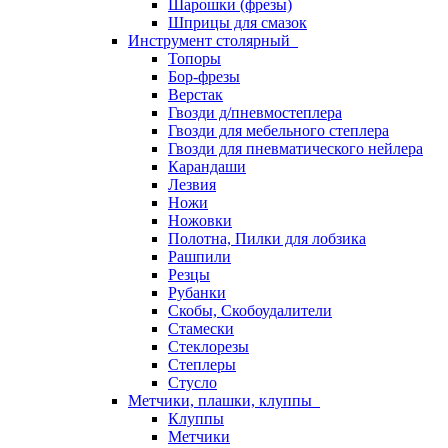
Шарошки (фрезы)
Шприцы для смазок
Инструмент столярный
Топоры
Бор-фрезы
Верстак
Гвозди д/пневмостеплера
Гвозди для мебельного степлера
Гвозди для пневматического нейлера
Карандаши
Лезвия
Ножи
Ножовки
Полотна, Пилки для лобзика
Рашпили
Резцы
Рубанки
Скобы, Скобоудалители
Стамески
Стеклорезы
Степлеры
Стусло
Метчики, плашки, клуппы
Клуппы
Метчики